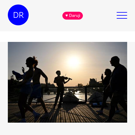
DR
♥ Daruji