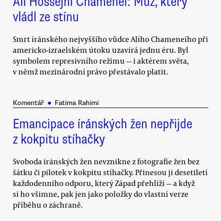
Alí Hossejní Chameneí: Muž, který
vládl ze stínu
Smrt íránského nejvyššího vůdce Alího Chameneího při
americko-izraelském útoku uzavírá jednu éru. Byl
symbolem represivního režimu — i aktérem světa,
v němž mezinárodní právo přestávalo platit.
Komentář
●
Fatima Rahimi
Emancipace íránských žen nepřijde
z kokpitu stíhačky
Svoboda íránských žen nevznikne z fotografie žen bez
šátku či pilotek v kokpitu stíhačky. Přinesou ji desetiletí
každodenního odporu, který Západ přehlíží — a když
si ho všimne, pak jen jako položky do vlastní verze
příběhu o záchraně.