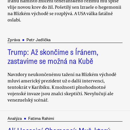
Íránu namísto zničení teheránského režimu mu spíše
vlije novou krev do žil. Pošetilý sen Izraele o hegemonii
na Blízkém východě se rozplývá. A USA válka fatálně
oslabí.
Zpráva
●
Petr Jedlička
Trump: Až skončíme s Íránem,
zastavíme se možná na Kubě
Navzdory neukončenému tažení na Blízkém východě
mluví americký prezident už o další intervenci,
tentokrát v Karibiku. K možnosti plnohodnotné
vojenské invaze jsou znalci skeptičtí. Nevylučují ale
venezuelský scénář.
Analýza
●
Fatima Rahimi