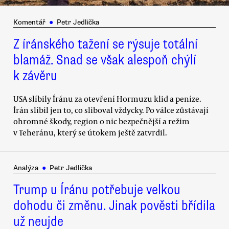
Komentář
●
Petr Jedlička
Z íránského tažení se rýsuje totální
blamáž. Snad se však alespoň chýlí
k závěru
USA slíbily Íránu za otevření Hormuzu klid a peníze.
Írán slíbil jen to, co sliboval vždycky. Po válce zůstávají
ohromné škody, region o nic bezpečnější a režim
v Teheránu, který se útokem ještě zatvrdil.
Analýza
●
Petr Jedlička
Trump u Íránu potřebuje velkou
dohodu či změnu. Jinak pověsti břídila
už neujde