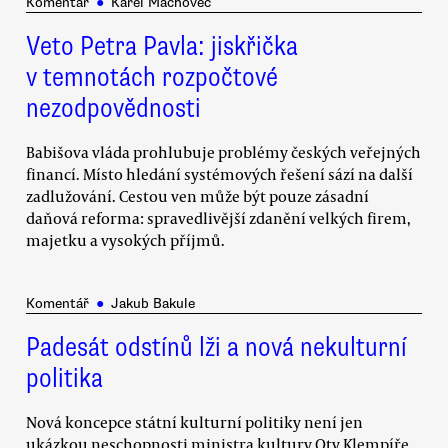
Komentář
●
Karel Machovec
Veto Petra Pavla: jiskřička
v temnotách rozpočtové
nezodpovědnosti
Babišova vláda prohlubuje problémy českých veřejných
financí. Místo hledání systémových řešení sází na další
zadlužování. Cestou ven může být pouze zásadní
daňová reforma: spravedlivější zdanění velkých firem,
majetku a vysokých příjmů.
Komentář
●
Jakub Bakule
Padesát odstínů lži a nová nekulturní
politika
Nová koncepce státní kulturní politiky není jen
ukázkou neschopnosti ministra kultury Oty Klempíře.