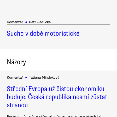
Komentář
●
Petr Jedlička
Sucho v době motoristické
Názory
Komentář
●
Tatiana Mindeková
Střední Evropa už čistou ekonomiku
buduje. Česká republika nesmí zůstat
stranou
Evropa, včetně té střední, všemu navzdory přechází