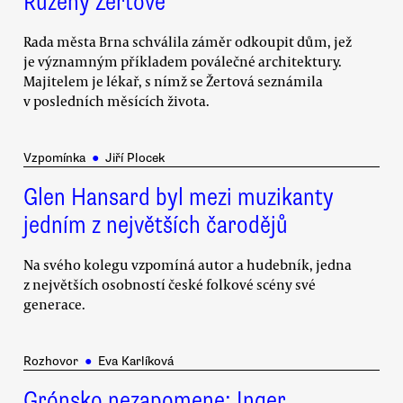
Růženy Žertové
Rada města Brna schválila záměr odkoupit dům, jež
je významným příkladem poválečné architektury.
Majitelem je lékař, s nímž se Žertová seznámila
v posledních měsících života.
Vzpomínka
●
Jiří Plocek
Glen Hansard byl mezi muzikanty
jedním z největších čarodějů
Na svého kolegu vzpomíná autor a hudebník, jedna
z největších osobností české folkové scény své
generace.
Rozhovor
●
Eva Karlíková
Grónsko nezapomene: Inger