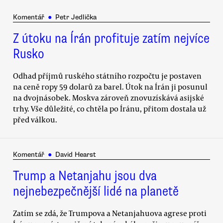
Komentář
●
Petr Jedlička
Z útoku na Írán profituje zatím nejvíce
Rusko
Odhad příjmů ruského státního rozpočtu je postaven
na ceně ropy 59 dolarů za barel. Útok na Írán ji posunul
na dvojnásobek. Moskva zároveň znovuzískává asijské
trhy. Vše důležité, co chtěla po Íránu, přitom dostala už
před válkou.
Komentář
●
David Hearst
Trump a Netanjahu jsou dva
nejnebezpečnější lidé na planetě
Zatím se zdá, že Trumpova a Netanjahuova agrese proti