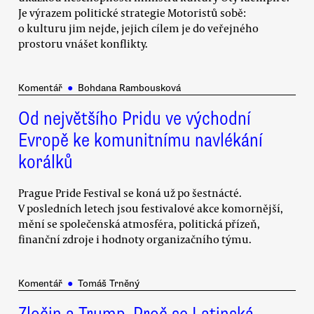
Je výrazem politické strategie Motoristů sobě:
o kulturu jim nejde, jejich cílem je do veřejného
prostoru vnášet konflikty.
Komentář
●
Bohdana Rambousková
Od největšího Pridu ve východní
Evropě ke komunitnímu navlékání
korálků
Prague Pride Festival se koná už po šestnácté.
V posledních letech jsou festivalové akce komornější,
mění se společenská atmosféra, politická přízeň,
finanční zdroje i hodnoty organizačního týmu.
Komentář
●
Tomáš Trněný
Zločin a Trump. Proč se Latinská