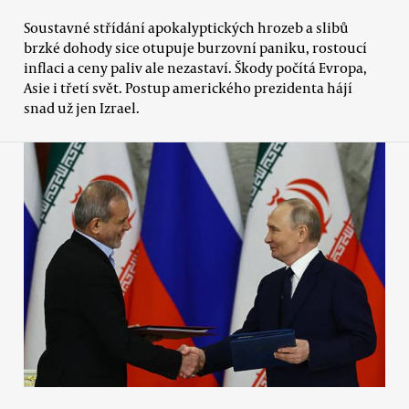
Soustavné střídání apokalyptických hrozeb a slibů
brzké dohody sice otupuje burzovní paniku, rostoucí
inflaci a ceny paliv ale nezastaví. Škody počítá Evropa,
Asie i třetí svět. Postup amerického prezidenta hájí
snad už jen Izrael.