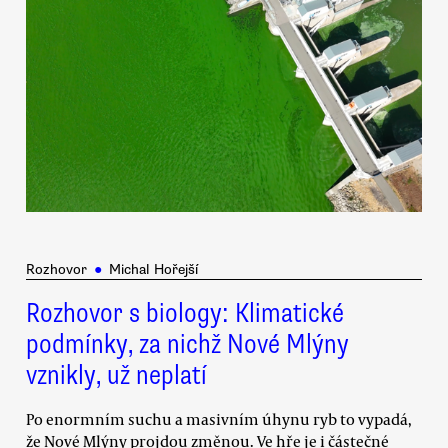
Rozhovor
●
Michal Hořejší
Rozhovor s biology: Klimatické
podmínky, za nichž Nové Mlýny
vznikly, už neplatí
Po enormním suchu a masivním úhynu ryb to vypadá,
že Nové Mlýny projdou změnou. Ve hře je i částečné