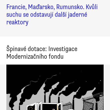
Francie, Maďarsko, Rumunsko. Kvůli
suchu se odstavují další jaderné
reaktory
Špinavé dotace: Investigace
Modernizačního fondu