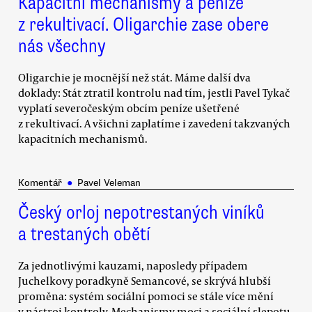
Kapacitní mechanismy a peníze
z rekultivací. Oligarchie zase obere
nás všechny
Oligarchie je mocnější než stát. Máme další dva
doklady: Stát ztratil kontrolu nad tím, jestli Pavel Tykač
vyplatí severočeským obcím peníze ušetřené
z rekultivací. A všichni zaplatíme i zavedení takzvaných
kapacitních mechanismů.
Komentář
●
Pavel Veleman
Český orloj nepotrestaných viníků
a trestaných obětí
Za jednotlivými kauzami, naposledy případem
Juchelkovy poradkyně Semancové, se skrývá hlubší
proměna: systém sociální pomoci se stále více mění
v nástroj kontroly. Mechanismy moci a sociální slepotu