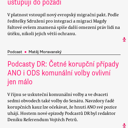
ustupují do pozadí
V platnost vstoupil nový evropský migrační pakt. Podle
ředitelky Sdružení pro integraci a migraci Magdy
Faltové ovšem znamená spíše další omezení práv lidí na
útěku, nikoli jejich větší ochranu.
Podcast
●
Matěj Moravanský
Podcasty DR: Četné korupční případy
ANO i ODS komunální volby ovlivní
jen málo
V říjnu se uskuteční komunální volby a ve dvaceti
sedmi obvodech také volby do Senátu. Navzdory řadě
korupčních kauz lze očekávat, že hnutí ANO své pozice
uhájí. Hostem nové epizody Podcastů DR byl redaktor
Deníku Referendum Vojtěch Petrů.