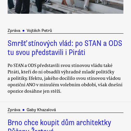
Zpráva
●
Vojtěch Petrů
Smršť stínových vlád: po STAN a ODS
tu svou představili i Piráti
Po STAN a ODS představili svou stínovou vládu také
Piráti, kteří do ní obsadili výhradně mladé političky
a politiky. Efektu, jakého docílilo svou stínovou vládou
opoziční ANO v minulém volebním období, však dnešní
opozice dosáhne jen stěží.
Zpráva
●
Gaby Khazalová
Brno chce koupit dům architektky