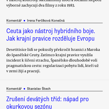
výborně zachycují dva filmy z roku 1983.
Komentář
●
Irena Ferčíková Konečná
Ceuta jako nástroj hybridního boje.
Jak krajní pravice rozděluje Evropu
Desetitisíce lidí se pokusily překročit hranici z Maroka
do španělské Ceuty. Zatímco krajní pravice využila
incident k šíření strachu, Španělsko dlouhodobě volí
pragmatickou cestu: regularizaci pobytu lidí, kteří už
v zemi žijí a pracují.
Komentář
●
Stanislav Štech
Zrušení devátých tříd: nápad pro
okurkovou sezónu