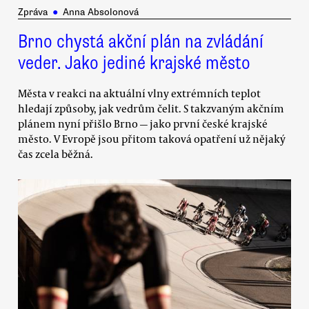
Zpráva
●
Anna Absolonová
Brno chystá akční plán na zvládání
veder. Jako jediné krajské město
Města v reakci na aktuální vlny extrémních teplot
hledají způsoby, jak vedrům čelit. S takzvaným akčním
plánem nyní přišlo Brno — jako první české krajské
město. V Evropě jsou přitom taková opatření už nějaký
čas zcela běžná.