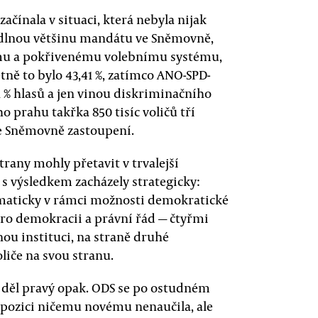
začínala v situaci, která nebyla nijak
hodlnou většinu mandátu ve Sněmovně,
ému a pokřivenému volebnímu systému,
ně to bylo 43,41 %, zatímco ANO-SPD-
 % hlasů a jen vinou diskriminačního
prahu takřka 850 tisíc voličů tří
e Sněmovně zastoupení.
trany mohly přetavit v trvalejší
s výsledkem zacházely strategicky:
ematicky v rámci možnosti demokratické
pro demokracii a právní řád — čtyřmi
ou instituci, na straně druhé
liče na svou stranu.
e děl pravý opak. ODS se po ostudném
opozici ničemu novému nenaučila, ale