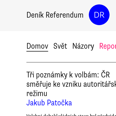
Deník Referendum
DR
Domov
Svět
Názory
Repo
Tři poznámky k volbám: ČR
směřuje ke vzniku autoritář
režimu
Jakub Patočka
Volební debakl vládních stran byl předvída