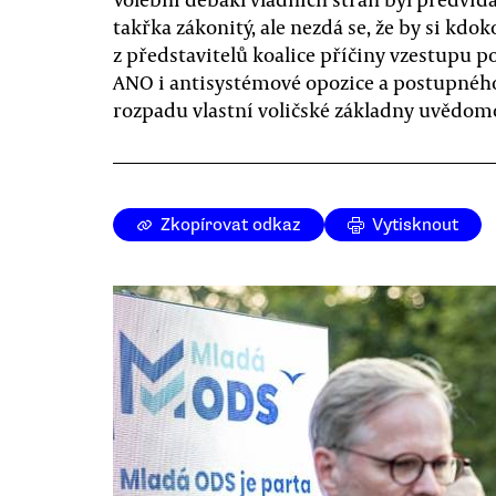
takřka zákonitý, ale nezdá se, že by si kdok
z představitelů koalice příčiny vzestupu 
ANO i antisystémové opozice a postupnéh
rozpadu vlastní voličské základny uvědom
Zkopírovat odkaz
Vytisknout