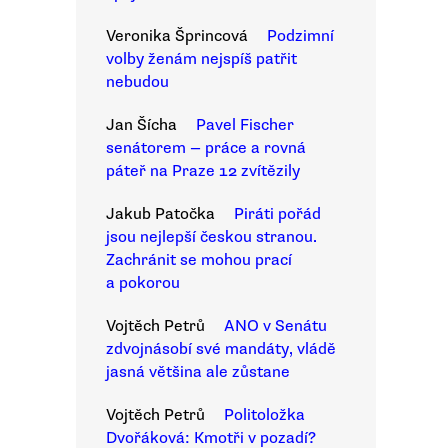
Veronika Šprincová
Podzimní
volby ženám nejspíš patřit
nebudou
Jan Šícha
Pavel Fischer
senátorem — práce a rovná
páteř na Praze 12 zvítězily
Jakub Patočka
Piráti pořád
jsou nejlepší českou stranou.
Zachránit se mohou prací
a pokorou
Vojtěch Petrů
ANO v Senátu
zdvojnásobí své mandáty, vládě
jasná většina ale zůstane
Vojtěch Petrů
Politoložka
Dvořáková: Kmotři v pozadí?