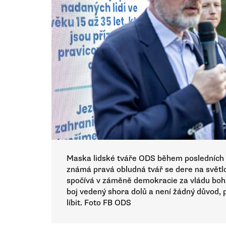
Maska lidské tváře ODS během posledních tří
známá pravá obludná tvář se dere na světlo
spočívá v záměně demokracie za vládu boha
boj vedený shora dolů a není žádný důvod, pr
líbit. Foto FB ODS