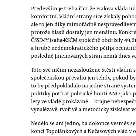
Především je třeba říct, že Fialova vláda už 
komfortní. Vládní strany sice získaly po
ale to jen díky mimořádně nespravedliv
protože hlasů dostaly jen menšinu. Konkrét
ČSSD-Přísaha-KSČM společně obdržely 49,61
a hrubě nedemokratického pětiprocentního 
posledně jmenovaných stran nemá dnes v
Toto své ničím nezasloužené štěstí vládní s
společenskou převahu jen tehdy, pokud by 
to by předpokládalo na jedné straně syst
politiky potírat politické hnutí ANO jako 
lety ve vládě prokázaně — krajně nebezpečn
vynalézavě, tvořivě a metodicky získávat vo
Nedělo se ani jedno, ba dokonce vesměs s
konci Topolánkových a Nečasových vlád v 