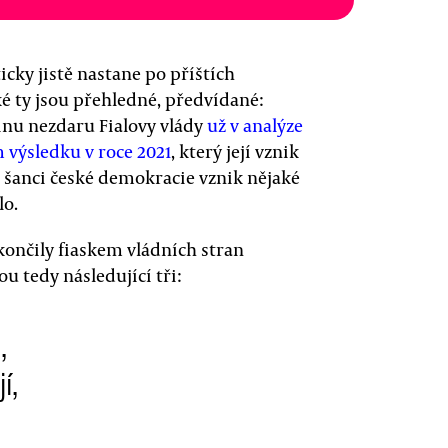
cky jistě nastane po příštích
é ty jsou přehledné, předvídané:
inu nezdaru Fialovy vlády
už v analýze
 výsledku v roce 2021
, který její vznik
í šanci české demokracie vznik nějaké
lo.
skončily fiaskem vládních stran
 tedy následující tři:
,
í,