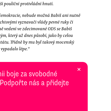
í pouliční protivládní hnutí.
 demokracie, nebude možná Babiš ani nutně
achtovými vyznavači vlády pevné ruky či
ěně vedení ve zdecimované ODS se Babiš
ým, který už dnes působí, jako by celou
státu. Třídně by mu byl takový mocenský
o vypadalo lépe.“
×
inii boje za svobodné
 Podpořte nás a přidejte