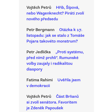
Vojtěch Petrů
Hřib, Šípová,
nebo Wagenknecht? Piráti zvolí
nového předsedu
Petr Bergmann
Otázka k 17.
listopadu: jak se stalo z Tomáše
Pojara takovéto monstrum?
Petr Jedlička
„Proti systému,
před nímž prchli“. Rumunské
volby zaujaly i radikalitou
diaspory
Fatima Rahimi
Uvěřila jsem
v demokracii
Vojtěch Petrů
Část Brňanů
si zvolí senátora. Favoritem
je Zdeněk Papoušek