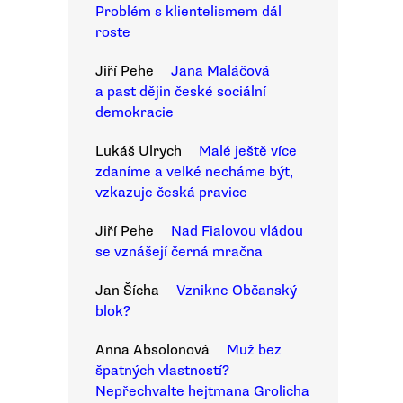
Problém s klientelismem dál
roste
Jiří Pehe
Jana Maláčová
a past dějin české sociální
demokracie
Lukáš Ulrych
Malé ještě více
zdaníme a velké necháme být,
vzkazuje česká pravice
Jiří Pehe
Nad Fialovou vládou
se vznášejí černá mračna
Jan Šícha
Vznikne Občanský
blok?
Anna Absolonová
Muž bez
špatných vlastností?
Nepřechvalte hejtmana Grolicha