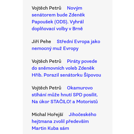
Vojtěch Petrů
Novým
senátorem bude Zdeněk
Papoušek (ODS). Vyhrál
doplňovací volby v Brně
Jiří Pehe
Střední Evropa jako
nemocný muž Evropy
Vojtěch Petrů
Piráty povede
do sněmovních voleb Zdeněk
Hřib. Porazil senátorku Šípovou
Vojtěch Petrů
Okamurovo
stíhání může hnutí SPD posílit.
Na úkor STAČILO! a Motoristů
Michal Hořejší
Jihočeského
hejtmana zvolil především
Martin Kuba sám