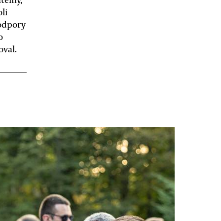
oli
podpory
o
oval.