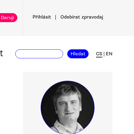
Přihlásit
|
Odebírat
zpravodaj
 Daruji
t
Hledat
CS
|
EN