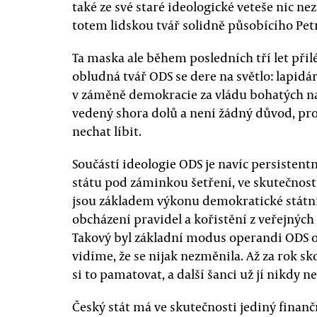
také ze své staré ideologické veteše nic ne
totem lidskou tvář solidně působícího Petr
Ta maska ale během posledních tří let přil
obludná tvář ODS se dere na světlo: lapidá
v záměně demokracie za vládu bohatých na
vedený shora dolů a není žádný důvod, proč
nechat líbit.
Součástí ideologie ODS je navíc persistent
státu pod záminkou šetření, ve skutečnosti
jsou základem výkonu demokratické státn
obcházení pravidel a kořistění z veřejnýc
Takový byl základní modus operandi ODS od 
vidíme, že se nijak nezměnila. Až za rok 
si to pamatovat, a další šanci už jí nikdy n
Český stát má ve skutečnosti jediný finanč