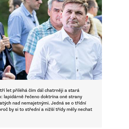
 let přiléhá čím dál chatrněji a stará
: lapidárně řečeno doktrína oné strany
tých nad nemajetnými. Jedná se o třídní
oč by si to střední a nižší třídy měly nechat