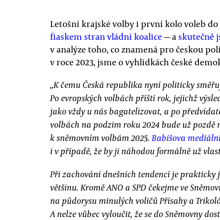
Letošní krajské volby i první kolo voleb d
fiaskem stran vládní koalice
— a
skutečně j
v analýze toho, co znamená pro českou pol
v roce 2023, jsme o vyhlídkách české demo
„K čemu Česká republika nyní politicky směřuje
Po evropských volbách příští rok, jejichž výs
jako vždy u nás bagatelizovat, a po předvída
volbách na podzim roku 2024 bude už pozdě
k sněmovním volbám 2025.
Babišova mediální
i v případě, že by ji náhodou formálně už vlast
Při zachování dnešních tendencí je prakticky ji
většinu. Kromě ANO a SPD čekejme ve Sněmovn
na půdorysu minulých voličů Přísahy a Trikolór
A nelze vůbec vyloučit, že se do Sněmovny dost