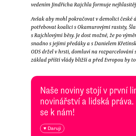
vedením Jindřicha Rajchla formuje nejhlasitějš
Avšak aby mohl pokračovat v demolici české
potřebovat koalici s Okamurovými rasisty, Šl
s Rajchlovými běsy. Je dost možné, že po vým
snadno s jejími předáky a s Danielem Křetínsk
ODS držel v hrsti, domluví na rozparcelování 
základ příští vlády bližší a před Evropou by t
Naše noviny stojí v první l
novinářství a lidská práva.
se k nám!
♥ Daruji