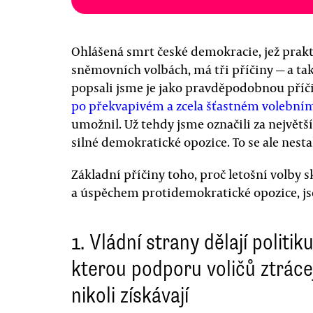
Ohlášená smrt české demokracie, jež prakti
sněmovních volbách, má tři příčiny — a tak
popsali jsme je jako pravděpodobnou příč
po překvapivém a zcela šťastném volebním
umožnil. Už tehdy jsme označili za největš
silné demokratické opozice. To se ale nesta
Základní příčiny toho, proč letošní volby 
a úspěchem protidemokratické opozice, jsou
1. Vládní strany dělají politiku
kterou podporu voličů ztrácej
nikoli získávají