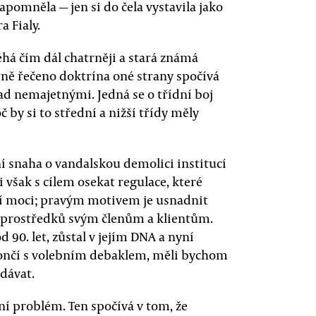
zapomněla — jen si do čela vystavila jako
a Fialy.
éhá čím dál chatrněji a stará známá
rně řečeno doktrína oné strany spočívá
d nemajetnými. Jedná se o třídní boj
 by si to střední a nižší třídy měly
ní snaha o vandalskou demolici institucí
 však s cílem osekat regulace, které
í moci; pravým motivem je usnadnit
h prostředků svým členům a klientům.
90. let, zůstal v jejím DNA a nyní
skončí s volebním debaklem, měli bychom
edávat.
ní problém. Ten spočívá v tom, že