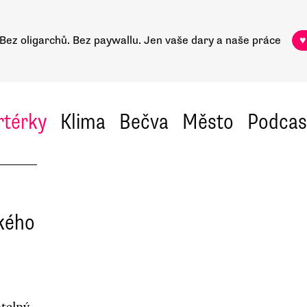
Bez oligarchů. Bez paywallu.
Jen vaše dary a naše práce
♥
rtérky
Klima
Bečva
Město
Podcas
ského
telný,