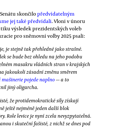
o Senátu skončilo
předvídatelným
sme jej také předvídali
. Vloni v únoru
itiku výsledek prezidentských voleb
kracie pro sněmovní volby 2025 psali:
, je stejně tak přehledné jako strašné.
ledek se bude bez ohledu na jeho podobu
telném masakru vládních stran v krajských
 na jakoukoli zásadní změnu směrem
 mašinerie pojede naplno
— a to
nil jiný oligarcha.
sté, že protidemokratické síly získají
ě ještě nejméně jeden další blok
y. Role levice je nyní zcela nevyzpytatelná.
anou i skuteční fašisté, z nichž se dnes pod