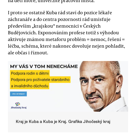
na děti moře, univerzitě pracovní místa.
I proto se ostatně Kuba rád staví do pozice lékaře
záchranáře a do centra pozornosti rád umisťuje
především „krajskou“ nemocnici v Českých
Budějovicích. Exponováním profese totiž s výhodou
aktivuje známou metaforu problém = nemoc, řešení =
léčba, schéma, které nakonec dovoluje nejen pohladit,
ale občas i říznout.
Kraj je Kuba a Kuba je Kraj. Grafika Jihočeský kraj