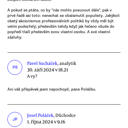
A pokud se ptáte, co by "nás mohlo posunout dále", pak v
prvé řadě asi toto: nenechat se obalamutit populisty. Jakýkoli
okatý akcionismus profesionálních politiků by vždy měl být
velmi podezřelý; především tehdy když jak řečeno všude do
popředí tlačí především svou vlastní osobu. A své vlastní
zásluhy.
Pavel Sucháček
, analytik
PS
30. září 2024 v 18.21
A vy?
Ani váš příspěvek jsem nepochopil, pane Poláčku.
Josef Poláček
, Důchodce
JP
1. října 2024 v 9.16