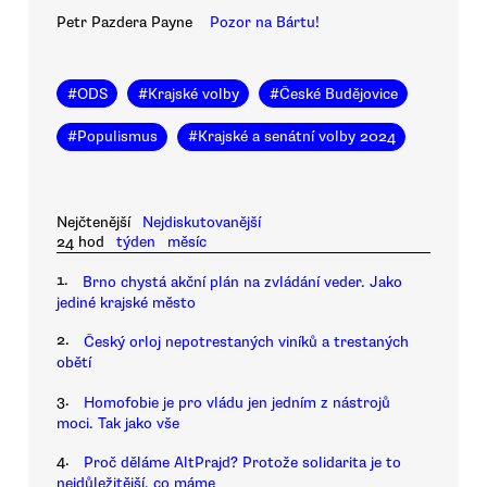
Petr Pazdera Payne
Pozor na Bártu!
#
ODS
#
Krajské volby
#
České Budějovice
#
Populismus
#
Krajské a senátní volby 2024
Nejčtenější
Nejdiskutovanější
24 hod
týden
měsíc
1.
Brno chystá akční plán na zvládání veder. Jako
jediné krajské město
2.
Český orloj nepotrestaných viníků a trestaných
obětí
3.
Homofobie je pro vládu jen jedním z nástrojů
moci. Tak jako vše
4.
Proč děláme AltPrajd? Protože solidarita je to
nejdůležitější, co máme