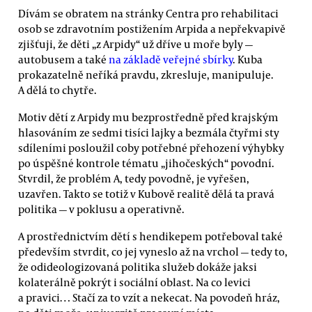
Dívám se obratem na stránky Centra pro rehabilitaci
osob se zdravotním postižením Arpida a nepřekvapivě
zjišťuji, že děti „z Arpidy“ už dříve u moře byly —
autobusem a také
na základě veřejné sbírky
. Kuba
prokazatelně neříká pravdu, zkresluje, manipuluje.
A dělá to chytře.
Motiv dětí z Arpidy mu bezprostředně před krajským
hlasováním ze sedmi tisíci lajky a bezmála čtyřmi sty
sdíleními posloužil coby potřebné přehození výhybky
po úspěšné kontrole tématu „jihočeských“ povodní.
Stvrdil, že problém A, tedy povodně, je vyřešen,
uzavřen. Takto se totiž v Kubově realitě dělá ta pravá
politika — v poklusu a operativně.
A prostřednictvím dětí s hendikepem potřeboval také
především stvrdit, co jej vyneslo až na vrchol — tedy to,
že odideologizovaná politika služeb dokáže jaksi
kolaterálně pokrýt i sociální oblast. Na co levici
a pravici… Stačí za to vzít a nekecat. Na povodeň hráz,