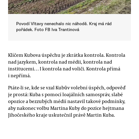
Povodí Vltavy nenechalo nic náhodě. Kraj má rád
pořádek. Foto FB Iva Trantinová
Klíčem Kubova úspěchu je zkrátka kontrola. Kontrola
nad jazykem, kontrola nad médii, kontrola nad
institucemi… I kontrola nad voliči. Kontrola přímá
i nepřímá.
Ptáte-li se, kde se vzal Kubův volební úspěch, odpověď
je prostá: Kuba s pomocí loajálních samospráv, slabé
opozice a bezzubých médií nastavil takové podmínky,
aby nakonec volbu Martina Kuby do pozice hejtmana
Jihočeského kraje uskutečnil právě Martin Kuba.