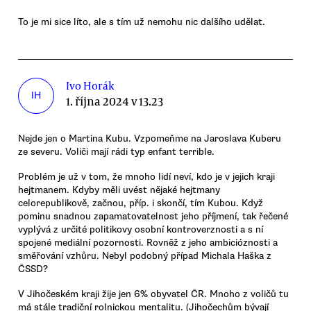
To je mi sice líto, ale s tím už nemohu nic dalšího udělat.
Ivo Horák
IH
1. října 2024 v 13.23
Nejde jen o Martina Kubu. Vzpomeňme na Jaroslava Kuberu
ze severu. Voliči mají rádi typ enfant terrible.
Problém je už v tom, že mnoho lidí neví, kdo je v jejich kraji
hejtmanem. Kdyby měli uvést nějaké hejtmany
celorepublikově, začnou, příp. i skončí, tím Kubou. Když
pominu snadnou zapamatovatelnost jeho příjmení, tak řečené
vyplývá z určité politikovy osobní kontroverznosti a s ní
spojené mediální pozornosti. Rovněž z jeho ambicióznosti a
směřování vzhůru. Nebyl podobný případ Michala Haška z
ČSSD?
V Jihočeském kraji žije jen 6% obyvatel ČR. Mnoho z voličů tu
má stále tradiční rolnickou mentalitu. (Jihočechům bývají