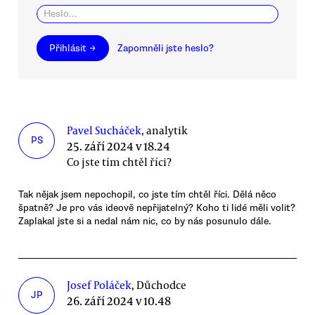
Přihlásit →
Zapomněli jste heslo?
Pavel Sucháček
, analytik
PS
25. září 2024 v 18.24
Co jste tím chtěl říci?
Tak nějak jsem nepochopil, co jste tím chtěl říci. Dělá něco
špatně? Je pro vás ideově nepřijatelný? Koho ti lidé měli volit?
Zaplakal jste si a nedal nám nic, co by nás posunulo dále.
Josef Poláček
, Důchodce
JP
26. září 2024 v 10.48