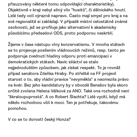
přisuzovány některé tomu odpovídající charakteristiky).
Objektivně v kraji nebyl silný vliv "husitů", či dělnického hnutí.
Lidé tedy volí výrazně napravo. Často mají smysl pro kraj a na
své regionalitě si zakládají. V případě místní celostátně známé
osobnosti, jež se profiluje jako alternativní k akademicky
působícímu předsedovi ODS, proto podporou neskrblí.
Žijeme v čase nástupu vlny konzervatismu. V mnoha státech
se to projevuje posílením vládnoucích režimů, resp. tento jev
podporuje zvednutí hladiny odporu proti emancipaci v
demokratických státech. Navíc siláctví se stalo
nejjednodušším způsobem, jak získat respekt. To je rovněž
případ senátora Zdeňka Hraby. Po střelbě na FF projevil
starost o to, aby vládní pravice "nevyměkla" a neomezila právo
na kvér. Bez jeho kandidatury by v obvodě Benešov byla skoro
určitě zvolena Helena Válková za ANO. Také ona rozhodně není
"škraloupuprostá". A co Robert Šlachta? Lidé vycítí, když má
někdo rozhodnou vůli k moci. Ten je potřebuje, takovému
pomohou.
V co se to dorostl český Honza?