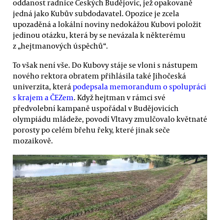
oddanost radnice Českých Budějovic, jež opakovaně
jedná jako Kubův subdodavatel. Opozice je zcela
upozaděná a lokální noviny nedokážou Kubovi položit
jedinou otázku, která by se nevázala k některému
z „hejtmanových úspěchů“.
To však není vše. Do Kubovy stáje se vloni s nástupem
nového rektora obratem přihlásila také Jihočeská
univerzita, která
podepsala memorandum o spolupráci
s krajem a ČEZem
. Když hejtman v rámci své
předvolební kampaně uspořádal v Budějovicích
olympiádu mládeže, povodí Vltavy zmulčovalo květnaté
porosty po celém břehu řeky, které jinak seče
mozaikově.