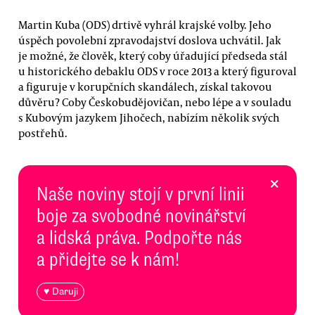
Martin Kuba (ODS) drtivě vyhrál krajské volby. Jeho
úspěch povolební zpravodajství doslova uchvátil. Jak
je možné, že člověk, který coby úřadující předseda stál
u historického debaklu ODS v roce 2013 a který figuroval
a figuruje v korupčních skandálech, získal takovou
důvěru? Coby Českobudějovičan, nebo lépe a v souladu
s Kubovým jazykem Jihočech, nabízím několik svých
postřehů.
×
Naše noviny stojí v první linii
boje za svobodné novinářství
a lidská práva. Podpořte nás
a přidejte se k nám!
♥ Daruji