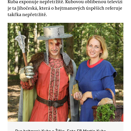
Kuba exponuje nepřetržitě. Kubovou oblíbenou televizí
je ta Jihočeská, která o hejtmanových úspěších referuje
takřka nepřetržitě.