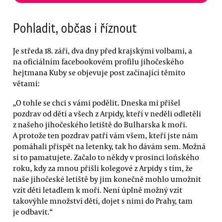
Pohladit, občas i říznout
Je středa 18. září, dva dny před krajskými volbami, a
na oficiálním facebookovém profilu jihočeského
hejtmana Kuby se objevuje post začínající těmito
větami:
„O tohle se chci s vámi podělit. Dneska mi přišel
pozdrav od dětí a všech z Arpidy, kteří v neděli odletěli
z našeho jihočeského letiště do Bulharska k moři.
A protože ten pozdrav patří vám všem, kteří jste nám
pomáhali přispět na letenky, tak ho dávám sem. Možná
si to pamatujete. Začalo to někdy v prosinci loňského
roku, kdy za mnou přišli kolegové z Arpidy s tím, že
naše jihočeské letiště by jim konečně mohlo umožnit
vzít děti letadlem k moři. Není úplně možný vzít
takovýhle množství dětí, dojet s nimi do Prahy, tam
je odbavit.“