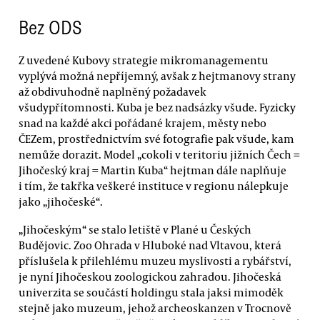
Bez ODS
Z uvedené Kubovy strategie mikromanagementu
vyplývá možná nepříjemný, avšak z hejtmanovy strany
až obdivuhodně naplněný požadavek
všudypřítomnosti. Kuba je bez nadsázky všude. Fyzicky
snad na každé akci pořádané krajem, městy nebo
ČEZem, prostřednictvím své fotografie pak všude, kam
nemůže dorazit. Model „cokoli v teritoriu jižních Čech =
Jihočeský kraj = Martin Kuba“ hejtman dále naplňuje
i tím, že takřka veškeré instituce v regionu nálepkuje
jako „jihočeské“.
„Jihočeským“ se stalo letiště v Plané u Českých
Budějovic. Zoo Ohrada v Hluboké nad Vltavou, která
příslušela k přilehlému muzeu myslivosti a rybářství,
je nyní Jihočeskou zoologickou zahradou. Jihočeská
univerzita se součástí holdingu stala jaksi mimoděk
stejně jako muzeum, jehož archeoskanzen v Trocnově