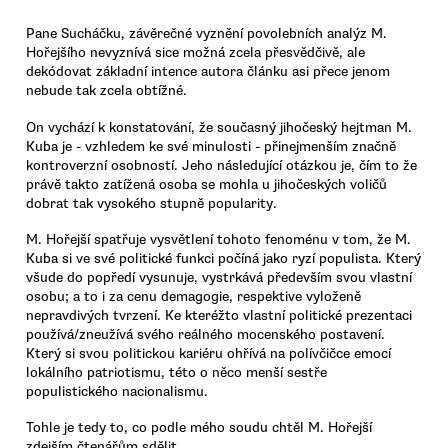
Pane Sucháčku, závěrečné vyznění povolebních analýz M.
Hořejšího nevyznívá sice možná zcela přesvědčivě, ale
dekódovat základní intence autora článku asi přece jenom
nebude tak zcela obtížné.
On vychází k konstatování, že současný jihočeský hejtman M.
Kuba je - vzhledem ke své minulosti - přinejmenším značně
kontroverzní osobností. Jeho následující otázkou je, čím to že
právě takto zatížená osoba se mohla u jihočeských voličů
dobrat tak vysokého stupně popularity.
M. Hořejší spatřuje vysvětlení tohoto fenoménu v tom, že M.
Kuba si ve své politické funkci počíná jako ryzí populista. Který
všude do popředí vysunuje, vystrkává především svou vlastní
osobu; a to i za cenu demagogie, respektive vyloženě
nepravdivých tvrzení. Ke kteréžto vlastní politické prezentaci
používá/zneužívá svého reálného mocenského postavení.
Který si svou politickou kariéru ohřívá na polívčičce emocí
lokálního patriotismu, této o něco menší sestře
populistického nacionalismu.
Tohle je tedy to, co podle mého soudu chtěl M. Hořejší
zdejším čtenářům sdělit.