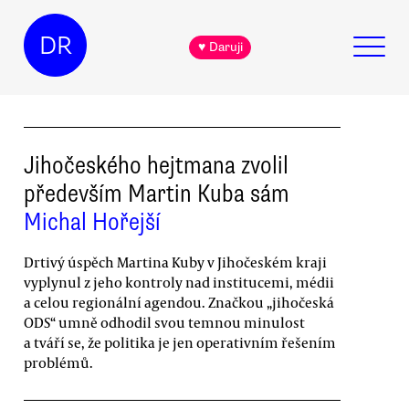
DR
♥ Daruji
Jihočeského hejtmana zvolil
především Martin Kuba sám
Michal Hořejší
Drtivý úspěch Martina Kuby v Jihočeském kraji
vyplynul z jeho kontroly nad institucemi, médii
a celou regionální agendou. Značkou „jihočeská
ODS“ umně odhodil svou temnou minulost
a tváří se, že politika je jen operativním řešením
problémů.