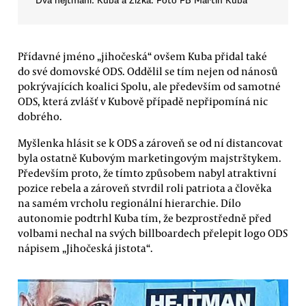
Dva hejtmani: Kuba a Žižka. Foto FB Martin Kuba
Přídavné jméno „jihočeská“ ovšem Kuba přidal také
do své domovské ODS. Oddělil se tím nejen od nánosů
pokrývajících koalici Spolu, ale především od samotné
ODS, která zvlášť v Kubově případě nepřipomíná nic
dobrého.
Myšlenka hlásit se k ODS a zároveň se od ní distancovat
byla ostatně Kubovým marketingovým majstrštykem.
Především proto, že tímto způsobem nabyl atraktivní
pozice rebela a zároveň stvrdil roli patriota a člověka
na samém vrcholu regionální hierarchie. Dílo
autonomie podtrhl Kuba tím, že bezprostředně před
volbami nechal na svých billboardech přelepit logo ODS
nápisem „Jihočeská jistota“.