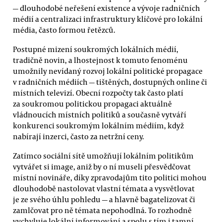
— dlouhodobé neřešení existence a vývoje radničních
médií a centralizaci infrastruktury klíčové pro lokální
média, často formou řetězců.
Postupné mizení soukromých lokálních médií,
tradičně novin, a lhostejnost k tomuto fenoménu
umožnily nevídaný rozvoj lokální politické propagace
v radničních médiích — tištěných, dostupných online či
místních televizí. Obecní rozpočty tak často platí
za soukromou politickou propagaci aktuálně
vládnoucích místních politiků a současně vytváří
konkurenci soukromým lokálním médiím, když
nabírají inzerci, často za netržní ceny.
Zatímco sociální sítě umožňují lokálním politikům
vytvářet si image, aniž by o ní museli přesvědčovat
místní novináře, díky zpravodajům tito politici mohou
dlouhodobě nastolovat vlastní témata a vysvětlovat
je ze svého úhlu pohledu — a hlavně bagatelizovat či
zamlčovat pro ně témata nepohodlná. To rozhodně
vychyluje lokální informování a spolu s tím i tamní