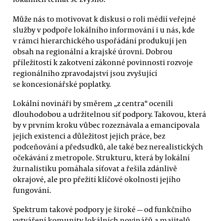
Může nás to motivovat k diskusi o roli médií veřejné
služby v podpoře lokálního informování i u nás, kde
v rámci hierarchického uspořádání produkují jen
obsah na regionální a krajské úrovni. Dobrou
příležitostí k zakotvení zákonné povinnosti rozvoje
regionálního zpravodajství jsou zvyšující
se koncesionářské poplatky.
Lokální novináři by směrem „z centra“ ocenili
dlouhodobou a udržitelnou síť podpory. Takovou, která
by v prvním kroku vůbec rozeznávala a emancipovala
jejich existenci a důležitost jejich práce, bez
podceňování a předsudků, ale také bez nerealistických
očekávání z metropole. Strukturu, která by lokální
žurnalistiku pomáhala síťovat a řešila zdánlivě
okrajové, ale pro přežití klíčové okolnosti jejího
fungování.
Spektrum takové podpory je široké — od funkčního
vytváření komunity lokálních novinářů a majitelů