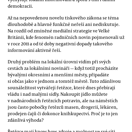
demokracii.
Až na nepovedenou novelu tiskového zákona se téma
dlouhodobě a hlavně funkčně neřeší ani nediskutuje.
Na rozdíl od zmíněné mediální strategie ve Velké
Británii, kde fenomén radničních novin pojmenovali už
v roce 2011 a od té doby negativní dopady takového
informování aktivně řeší.
Druhý problém na lokální úrovni vidím při svých
cestách za lokálními novináři — když totiž procházíte
bývalými okresními a menšími městy, připadáte
si občas jako v jednom a tomtéž městě. Tuto zdánlivou
sounáležitost vytvářejí řetězce, které dnes přebírají
vládu i nad malými sídly. Nakoupit jídlo můžete
v nadnárodních řetězcích potravin, ale na náměstích
jsou často pobočky řetězců masen, drogerií, lékáren,
prodejen čajů či dokonce knihkupectví. Proč je to jen
zdánlivá výhoda?
Řetězce mají know-how, zdroje a možnost ve své síti