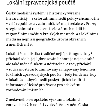
Lokální zpravodajské pouště
Český mediální systém je historicky výrazně
hierarchický — s celostátními médii pokrývajícími dění
v celé republice a v zahraničí, jež mají redakce v Praze;
s regionálními redakcemi celostátních médií či
regionálními médii v krajských městech; a s lokálními
médii na nejnižší geografické úrovni okresních
a menších měst.
Lokální žurnalistika tradičně nejlépe funguje, když
přichází zdola, její „dosazování“ shora je nejen drahé,
ale také méně funkční a udržitelné. A tady přichází
v současnosti často zmiňovaný a mapovaný fenomén
lokálních zpravodajských pouští — tedy tendence, kdy
v lokalitách ubývá médií poskytujících kvalitní
informace důležité pro život a pro adekvátní
rozhodování místních.
Z nedávného evropského výzkumu lokálních
zpravodajských pouští vyplývá, že je v něm Česká