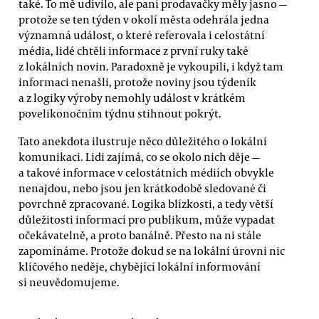
také. To mě udivilo, ale paní prodavačky měly jasno —
protože se ten týden v okolí města odehrála jedna
významná událost, o které referovala i celostátní
média, lidé chtěli informace z první ruky také
z lokálních novin. Paradoxně je vykoupili, i když tam
informaci nenašli, protože noviny jsou týdeník
a z logiky výroby nemohly událost v krátkém
povelikonočním týdnu stihnout pokrýt.
Tato anekdota ilustruje něco důležitého o lokální
komunikaci. Lidi zajímá, co se okolo nich děje —
a takové informace v celostátních médiích obvykle
nenajdou, nebo jsou jen krátkodobě sledované či
povrchně zpracované. Logika blízkosti, a tedy větší
důležitosti informací pro publikum, může vypadat
očekávatelně, a proto banálně. Přesto na ni stále
zapomínáme. Protože dokud se na lokální úrovni nic
klíčového neděje, chybějící lokální informování
si neuvědomujeme.