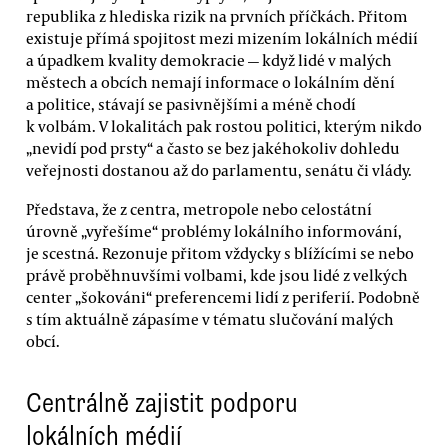
republika z hlediska rizik na prvních příčkách. Přitom
existuje přímá spojitost mezi mizením lokálních médií
a úpadkem kvality demokracie — když lidé v malých
městech a obcích nemají informace o lokálním dění
a politice, stávají se pasivnějšími a méně chodí
k volbám. V lokalitách pak rostou politici, kterým nikdo
„nevidí pod prsty“ a často se bez jakéhokoliv dohledu
veřejnosti dostanou až do parlamentu, senátu či vlády.
Představa, že z centra, metropole nebo celostátní
úrovně „vyřešíme“ problémy lokálního informování,
je scestná. Rezonuje přitom vždycky s blížícími se nebo
právě proběhnuvšími volbami, kde jsou lidé z velkých
center „šokováni“ preferencemi lidí z periferií. Podobně
s tím aktuálně zápasíme v tématu slučování malých
obcí.
Centrálně zajistit podporu
lokálních médií