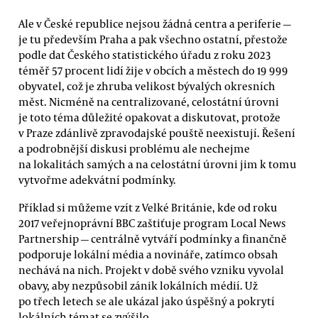
Ale v České republice nejsou žádná centra a periferie —
je tu především Praha a pak všechno ostatní, přestože
podle dat Českého statistického úřadu z roku 2023
téměř 57 procent lidí žije v obcích a městech do 19 999
obyvatel, což je zhruba velikost bývalých okresních
měst. Nicméně na centralizované, celostátní úrovni
je toto téma důležité opakovat a diskutovat, protože
v Praze zdánlivě zpravodajské pouště neexistují. Řešení
a podrobnější diskusi problému ale nechejme
na lokalitách samých a na celostátní úrovni jim k tomu
vytvořme adekvátní podmínky.
Příklad si můžeme vzít z Velké Británie, kde od roku
2017 veřejnoprávní BBC zaštiťuje program Local News
Partnership — centrálně vytváří podmínky a finančně
podporuje lokální média a novináře, zatímco obsah
nechává na nich. Projekt v době svého vzniku vyvolal
obavy, aby nezpůsobil zánik lokálních médií. Už
po třech letech se ale ukázal jako úspěšný a pokrytí
lokálních témat se zvýšilo.