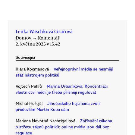
Lenka Waschková Císařová
Domov
→
Komentář
2. května 2025 v 15.42
Související
Klára Kocmanová
Veřejnoprávní média se nesmějí
stát nástrojem politiků
Vojtěch Petrů
Marína Urbániková: Koncentraci
vlastnictví médií je třeba přísněji regulovat
Michal Hořejší
Jihočeského hejtmana zvolil
především Martin Kuba sám
Mariana Novotná Nachtigallová
Zpřísnění zákona
o střetu zájmů politiků: online média jsou dál bez
regulace