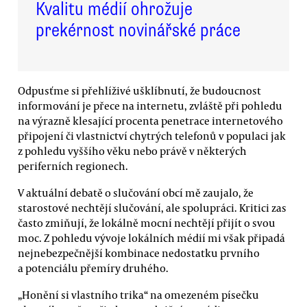
Kvalitu médií ohrožuje
prekérnost novinářské práce
Odpusťme si přehlíživé ušklíbnutí, že budoucnost
informování je přece na internetu, zvláště při pohledu
na výrazně klesající procenta penetrace internetového
připojení či vlastnictví chytrých telefonů v populaci jak
z pohledu vyššího věku nebo právě v některých
periferních regionech.
V aktuální debatě o slučování obcí mě zaujalo, že
starostové nechtějí slučování, ale spolupráci. Kritici zas
často zmiňují, že lokálně mocní nechtějí přijít o svou
moc. Z pohledu vývoje lokálních médií mi však připadá
nejnebezpečnější kombinace nedostatku prvního
a potenciálu přemíry druhého.
„Honění si vlastního trika“ na omezeném písečku