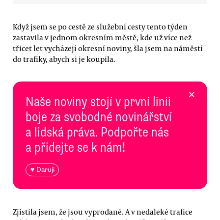
Když jsem se po cestě ze služební cesty tento týden
zastavila v jednom okresním městě, kde už více než
třicet let vycházejí okresní noviny, šla jsem na náměstí
do trafiky, abych si je koupila.
×
Naše noviny stojí v první linii
boje za svobodné novinářství
a lidská práva. Podpořte nás
a přidejte se k nám!
♥ Daruji
Zjistila jsem, že jsou vyprodané. A v nedaleké trafice