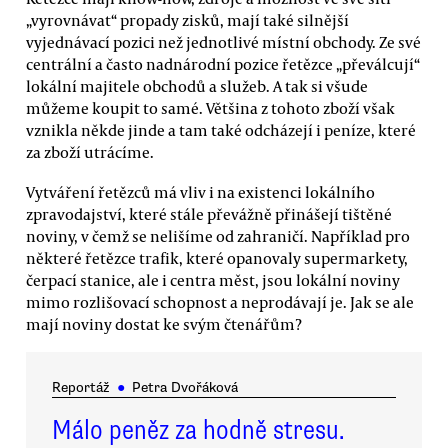
„vyrovnávat“ propady zisků, mají také silnější
vyjednávací pozici než jednotlivé místní obchody. Ze své
centrální a často nadnárodní pozice řetězce „převálcují“
lokální majitele obchodů a služeb. A tak si všude
můžeme koupit to samé. Většina z tohoto zboží však
vznikla někde jinde a tam také odcházejí i peníze, které
za zboží utrácíme.
Vytváření řetězců má vliv i na existenci lokálního
zpravodajství, které stále převážně přinášejí tištěné
noviny, v čemž se nelišíme od zahraničí. Například pro
některé řetězce trafik, které opanovaly supermarkety,
čerpací stanice, ale i centra měst, jsou lokální noviny
mimo rozlišovací schopnost a neprodávají je. Jak se ale
mají noviny dostat ke svým čtenářům?
Reportáž
●
Petra Dvořáková
Málo peněz za hodně stresu.