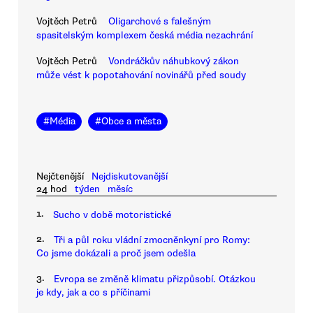
Vojtěch Petrů
Oligarchové s falešným
spasitelským komplexem česká média nezachrání
Vojtěch Petrů
Vondráčkův náhubkový zákon
může vést k popotahování novinářů před soudy
#
Média
#
Obce a města
Nejčtenější
Nejdiskutovanější
24 hod
týden
měsíc
1.
Sucho v době motoristické
2.
Tři a půl roku vládní zmocněnkyní pro Romy:
Co jsme dokázali a proč jsem odešla
3.
Evropa se změně klimatu přizpůsobí. Otázkou
je kdy, jak a co s příčinami