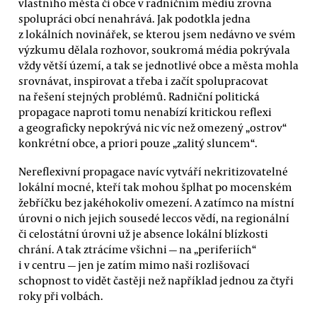
vlastního města či obce v radničním médiu zrovna
spolupráci obcí nenahrává. Jak podotkla jedna
z lokálních novinářek, se kterou jsem nedávno ve svém
výzkumu dělala rozhovor, soukromá média pokrývala
vždy větší území, a tak se jednotlivé obce a města mohla
srovnávat, inspirovat a třeba i začít spolupracovat
na řešení stejných problémů. Radniční politická
propagace naproti tomu nenabízí kritickou reflexi
a geograficky nepokrývá nic víc než omezený „ostrov“
konkrétní obce, a priori pouze „zalitý sluncem“.
Nereflexivní propagace navíc vytváří nekritizovatelné
lokální mocné, kteří tak mohou šplhat po mocenském
žebříčku bez jakéhokoliv omezení. A zatímco na místní
úrovni o nich jejich sousedé leccos vědí, na regionální
či celostátní úrovni už je absence lokální blízkosti
chrání. A tak ztrácíme všichni — na „periferiích“
i v centru — jen je zatím mimo naši rozlišovací
schopnost to vidět častěji než například jednou za čtyři
roky při volbách.