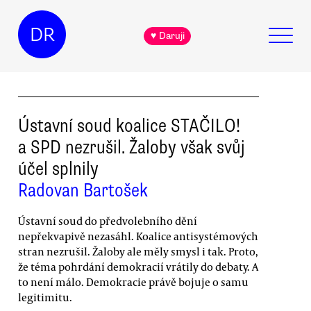
DR
♥ Daruji
Ústavní soud koalice STAČILO!
a SPD nezrušil. Žaloby však svůj
účel splnily
Radovan Bartošek
Ústavní soud do předvolebního dění
nepřekvapivě nezasáhl. Koalice antisystémových
stran nezrušil. Žaloby ale měly smysl i tak. Proto,
že téma pohrdání demokracií vrátily do debaty. A
to není málo. Demokracie právě bojuje o samu
legitimitu.