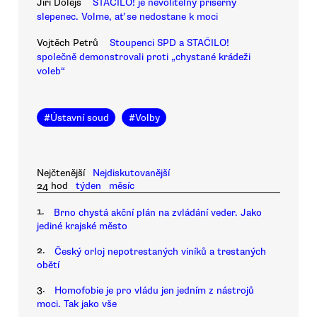
Jiří Dolejš
STAČILO! je nevolitelný příšerný
slepenec. Volme, ať se nedostane k moci
Vojtěch Petrů
Stoupenci SPD a STAČILO!
společně demonstrovali proti „chystané krádeži
voleb“
#
Ústavní soud
#
Volby
Nejčtenější
Nejdiskutovanější
24 hod
týden
měsíc
1.
Brno chystá akční plán na zvládání veder. Jako
jediné krajské město
2.
Český orloj nepotrestaných viníků a trestaných
obětí
3.
Homofobie je pro vládu jen jedním z nástrojů
moci. Tak jako vše