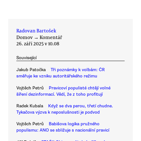
Radovan Bartošek
Domov
→
Komentář
26. září 2025 v 10.08
Související
Jakub Patočka
Tři poznámky k volbám: ČR
směřuje ke vzniku autoritářského režimu
Vojtěch Petrů
Pravicoví populisté chtějí volné
šíření dezinformací. Vědí, že z toho profitují
Radek Kubala
Když se dva perou, třetí chudne.
Tykačova výzva k neposlušnosti je podvod
Vojtěch Petrů
Babišova logika pružného
populismu: ANO se sbližuje s nacionální pravicí