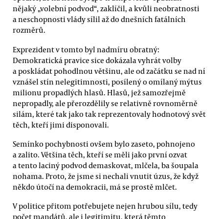
nějaký „volební podvod“, zaklíčil, a kvůli neobratnosti
a neschopnosti vlády sílil až do dnešních fatálních
rozměrů.
Exprezident v tomto byl nadmíru obratný:
Demokratická pravice sice dokázala vyhrát volby
a poskládat pohodlnou většinu, ale od začátku se nad ní
vznášel stín nelegitimnosti, posílený o omílaný mýtus
milionu propadlých hlasů. Hlasů, jež samozřejmě
nepropadly, ale přerozdělily se relativně rovnoměrně
silám, které tak jako tak reprezentovaly hodnotový svět
těch, kteří jimi disponovali.
Semínko pochybnosti ovšem bylo zaseto, pohnojeno
a zalito. Většina těch, kteří se měli jako první ozvat
a tento laciný podvod demaskovat, mlčela, ba šoupala
nohama. Proto, že jsme si nechali vnutit úzus, že když
někdo útočí na demokracii, má se prostě mlčet.
V politice přitom potřebujete nejen hrubou sílu, tedy
počet mandátů, ale i legitimitu, která těmto