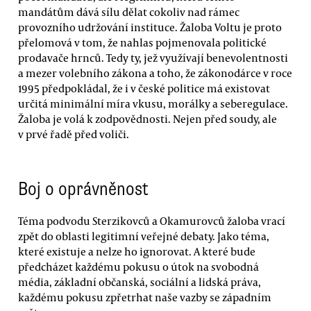
mandátům dává sílu dělat cokoliv nad rámec
provozního udržování instituce. Žaloba Voltu je proto
přelomová v tom, že nahlas pojmenovala politické
prodavače hrnců. Tedy ty, jež využívají benevolentnosti
a mezer volebního zákona a toho, že zákonodárce v roce
1995 předpokládal, že i v české politice má existovat
určitá minimální míra vkusu, morálky a seberegulace.
Žaloba je volá k zodpovědnosti. Nejen před soudy, ale
v prvé řadě před voliči.
Boj o oprávněnost
Téma podvodu Sterzikovců a Okamurovců žaloba vrací
zpět do oblasti legitimní veřejné debaty. Jako téma,
které existuje a nelze ho ignorovat. A které bude
předcházet každému pokusu o útok na svobodná
média, základní občanská, sociální a lidská práva,
každému pokusu zpřetrhat naše vazby se západním