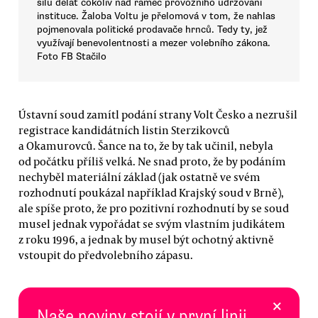
sílu dělat cokoliv nad rámec provozního udržování
instituce. Žaloba Voltu je přelomová v tom, že nahlas
pojmenovala politické prodavače hrnců. Tedy ty, jež
využívají benevolentnosti a mezer volebního zákona.
Foto FB Stačilo
Ústavní soud zamítl podání strany Volt Česko a nezrušil
registrace kandidátních listin Sterzikovců
a Okamurovců. Šance na to, že by tak učinil, nebyla
od počátku příliš velká. Ne snad proto, že by podáním
nechyběl materiální základ (jak ostatně ve svém
rozhodnutí poukázal například Krajský soud v Brně),
ale spíše proto, že pro pozitivní rozhodnutí by se soud
musel jednak vypořádat se svým vlastním judikátem
z roku 1996, a jednak by musel být ochotný aktivně
vstoupit do předvolebního zápasu.
×
Naše noviny stojí v první linii