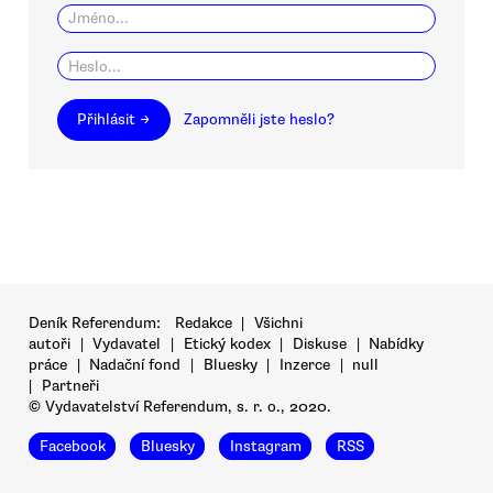
Přihlásit →
Zapomněli jste heslo?
Deník Referendum:
Redakce
|
Všichni
autoři
|
Vydavatel
|
Etický kodex
|
Diskuse
|
Nabídky
práce
|
Nadační fond
|
Bluesky
|
Inzerce
|
null
|
Partneři
© Vydavatelství Referendum, s. r. o., 2020.
Facebook
Bluesky
Instagram
RSS