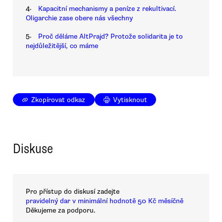
4.
Kapacitní mechanismy a peníze z rekultivací.
Oligarchie zase obere nás všechny
5.
Proč děláme AltPrajd? Protože solidarita je to
nejdůležitější, co máme
Zkopírovat odkaz
Vytisknout
Diskuse
Pro přístup do diskusí zadejte
pravidelný dar v minimální hodnotě 50 Kč měsíčně
Děkujeme za podporu.