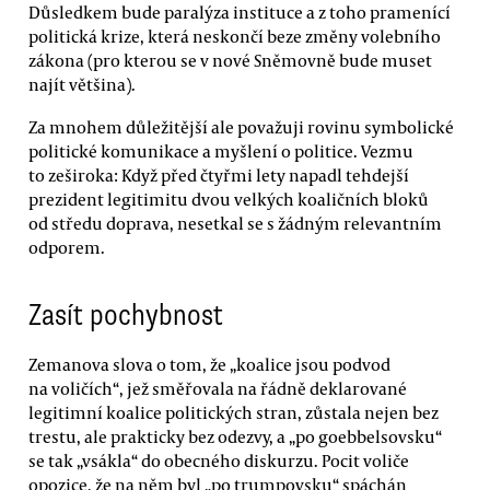
Důsledkem bude paralýza instituce a z toho pramenící
politická krize, která neskončí beze změny volebního
zákona (pro kterou se v nové Sněmovně bude muset
najít většina).
Za mnohem důležitější ale považuji rovinu symbolické
politické komunikace a myšlení o politice. Vezmu
to zeširoka: Když před čtyřmi lety napadl tehdejší
prezident legitimitu dvou velkých koaličních bloků
od středu doprava, nesetkal se s žádným relevantním
odporem.
Zasít pochybnost
Zemanova slova o tom, že „koalice jsou podvod
na voličích“, jež směřovala na řádně deklarované
legitimní koalice politických stran, zůstala nejen bez
trestu, ale prakticky bez odezvy, a „po goebbelsovsku“
se tak „vsákla“ do obecného diskurzu. Pocit voliče
opozice, že na něm byl „po trumpovsku“ spáchán