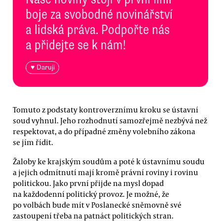
boje za svobodné novinářství
a lidská práva. Podpořte nás
a přidejte se k nám!
♥ Daruji
Tomuto z podstaty kontroverznímu kroku se ústavní
soud vyhnul. Jeho rozhodnutí samozřejmě nezbývá než
respektovat, a do případné změny volebního zákona
se jím řídit.
Žaloby ke krajským soudům a poté k ústavnímu soudu
a jejich odmítnutí mají kromě právní roviny i rovinu
politickou. Jako první přijde na mysl dopad
na každodenní politický provoz. Je možné, že
po volbách bude mít v Poslanecké sněmovně své
zastoupení třeba na patnáct politických stran.