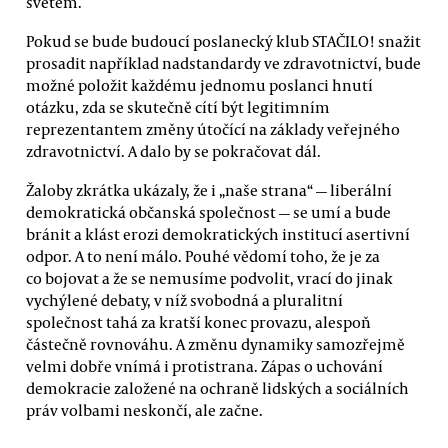
světem.
Pokud se bude budoucí poslanecký klub STAČILO! snažit
prosadit například nadstandardy ve zdravotnictví, bude
možné položit každému jednomu poslanci hnutí
otázku, zda se skutečně cítí být legitimním
reprezentantem změny útočící na základy veřejného
zdravotnictví. A dalo by se pokračovat dál.
Žaloby zkrátka ukázaly, že i „naše strana“ — liberální
demokratická občanská společnost — se umí a bude
bránit a klást erozi demokratických institucí asertivní
odpor. A to není málo. Pouhé vědomí toho, že je za
co bojovat a že se nemusíme podvolit, vrací do jinak
vychýlené debaty, v níž svobodná a pluralitní
společnost tahá za kratší konec provazu, alespoň
částečně rovnováhu. A změnu dynamiky samozřejmě
velmi dobře vnímá i protistrana. Zápas o uchování
demokracie založené na ochraně lidských a sociálních
práv volbami neskončí, ale začne.