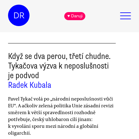
DR
♥ Daruji
Když se dva perou, třetí chudne.
Tykačova výzva k neposlušnosti
je podvod
Radek Kubala
Pavel Tykač volá po „národní neposlušnosti vůči
EU“. A ačkoliv zelená politika Unie zásadní revizi
směrem k větší spravedlnosti rozhodně
potřebuje, český uhlobaron cílí jinam:
k vyvolání sporu mezi národní a globální
oligarchií.