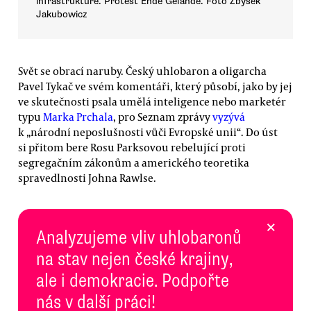
infrastruktuře. Protest Ende Gelände. Foto Zbyšek
Jakubowicz
Svět se obrací naruby. Český uhlobaron a oligarcha
Pavel Tykač ve svém komentáři, který působí, jako by jej
ve skutečnosti psala umělá inteligence nebo marketér
typu
Marka Prchala
, pro Seznam zprávy
vyzývá
k „národní neposlušnosti vůči Evropské unii“. Do úst
si přitom bere Rosu Parksovou rebelující proti
segregačním zákonům a amerického teoretika
spravedlnosti Johna Rawlse.
×
Analyzujeme vliv uhlobaronů
na stav nejen české krajiny,
ale i demokracie. Podpořte
nás v další práci!