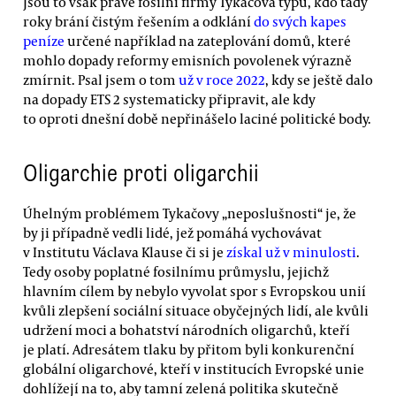
Jsou to však právě fosilní firmy Tykačova typu, kdo tady
roky brání čistým řešením a odklání
do svých kapes
peníze
určené například na zateplování domů, které
mohlo dopady reformy emisních povolenek výrazně
zmírnit. Psal jsem o tom
už v roce 2022
, kdy se ještě dalo
na dopady ETS 2 systematicky připravit, ale kdy
to oproti dnešní době nepřinášelo laciné politické body.
Oligarchie proti oligarchii
Úhelným problémem Tykačovy „neposlušnosti“ je, že
by ji případně vedli lidé, jež pomáhá vychovávat
v Institutu Václava Klause či si je
získal už v minulosti
.
Tedy osoby poplatné fosilnímu průmyslu, jejichž
hlavním cílem by nebylo vyvolat spor s Evropskou unií
kvůli zlepšení sociální situace obyčejných lidí, ale kvůli
udržení moci a bohatství národních oligarchů, kteří
je platí. Adresátem tlaku by přitom byli konkurenční
globální oligarchové, kteří v institucích Evropské unie
dohlížejí na to, aby tamní zelená politika skutečně