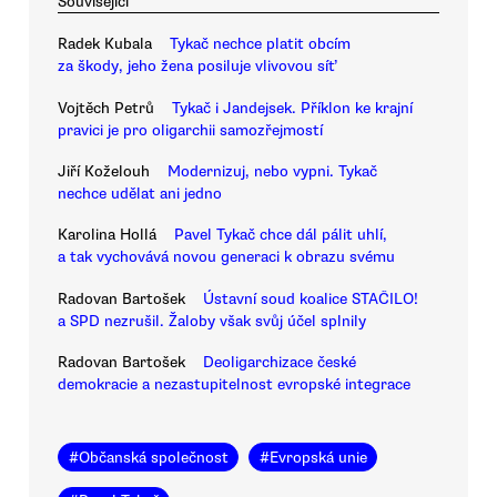
Související
Radek Kubala
Tykač nechce platit obcím
za škody, jeho žena posiluje vlivovou síť
Vojtěch Petrů
Tykač i Jandejsek. Příklon ke krajní
pravici je pro oligarchii samozřejmostí
Jiří Koželouh
Modernizuj, nebo vypni. Tykač
nechce udělat ani jedno
Karolina Hollá
Pavel Tykač chce dál pálit uhlí,
a tak vychovává novou generaci k obrazu svému
Radovan Bartošek
Ústavní soud koalice STAČILO!
a SPD nezrušil. Žaloby však svůj účel splnily
Radovan Bartošek
Deoligarchizace české
demokracie a nezastupitelnost evropské integrace
#
Občanská společnost
#
Evropská unie