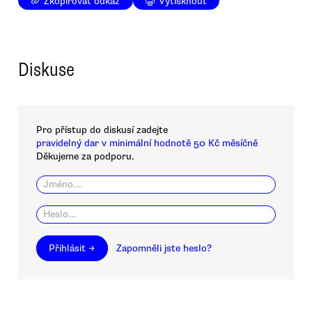
Zkopírovat odkaz
Vytisknout
Diskuse
Pro přístup do diskusí zadejte
pravidelný dar v minimální hodnotě 50 Kč měsíčně
Děkujeme za podporu.
Přihlásit →
Zapomněli jste heslo?