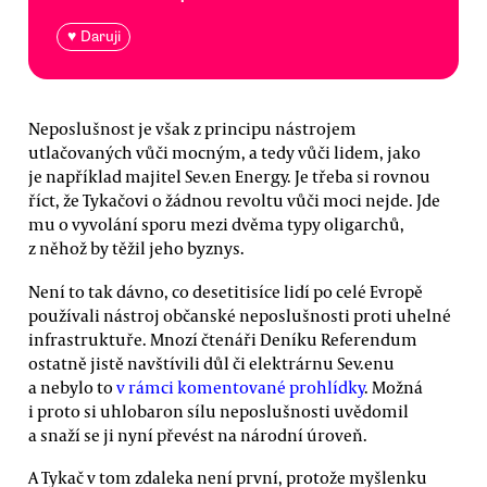
♥ Daruji
Neposlušnost je však z principu nástrojem
utlačovaných vůči mocným, a tedy vůči lidem, jako
je například majitel Sev.en Energy. Je třeba si rovnou
říct, že Tykačovi o žádnou revoltu vůči moci nejde. Jde
mu o vyvolání sporu mezi dvěma typy oligarchů,
z něhož by těžil jeho byznys.
Není to tak dávno, co desetitisíce lidí po celé Evropě
používali nástroj občanské neposlušnosti proti uhelné
infrastruktuře. Mnozí čtenáři Deníku Referendum
ostatně jistě navštívili důl či elektrárnu Sev.enu
a nebylo to
v rámci komentované prohlídky
. Možná
i proto si uhlobaron sílu neposlušnosti uvědomil
a snaží se ji nyní převést na národní úroveň.
A Tykač v tom zdaleka není první, protože myšlenku