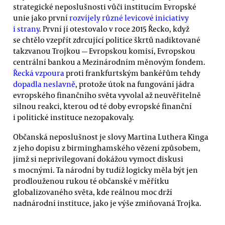
strategické neposlušnosti vůči institucím Evropské
unie jako první
rozvíjely různé levicové iniciativy
i strany
. První jí otestovalo v roce 2015 Řecko, když
se chtělo vzepřít zdrcující politice škrtů nadiktované
takzvanou Trojkou — Evropskou komisí, Evropskou
centrální bankou a Mezinárodním měnovým fondem.
Řecká vzpoura
proti frankfurtským bankéřům tehdy
dopadla neslavně
, protože útok na fungování jádra
evropského finančního světa vyvolal až neuvěřitelně
silnou reakci, kterou od té doby evropské finanční
i politické instituce nezopakovaly.
Občanská neposlušnost je slovy Martina Luthera Kinga
z jeho dopisu z birminghamského vězení způsobem,
jímž si neprivilegovaní dokážou vymoct diskusi
s mocnými. Ta národní by tudíž logicky měla být jen
prodlouženou rukou té občanské v měřítku
globalizovaného světa, kde reálnou moc drží
nadnárodní instituce, jako je výše zmiňovaná Trojka.