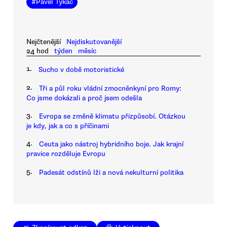
#
Pavel Tykač
Nejčtenější
Nejdiskutovanější
24 hod
týden
měsíc
1.
Sucho v době motoristické
2.
Tři a půl roku vládní zmocněnkyní pro Romy:
Co jsme dokázali a proč jsem odešla
3.
Evropa se změně klimatu přizpůsobí. Otázkou
je kdy, jak a co s příčinami
4.
Ceuta jako nástroj hybridního boje. Jak krajní
pravice rozděluje Evropu
5.
Padesát odstínů lži a nová nekulturní politika