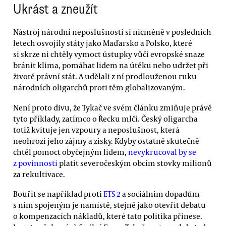
Ukrást a zneužít
Nástroj národní neposlušnosti si nicméně v posledních
letech osvojily státy jako Maďarsko a Polsko, které
si skrze ni chtěly vymoct ústupky vůči evropské snaze
bránit klima, pomáhat lidem na útěku nebo udržet při
životě právní stát. A udělali z ní prodlouženou ruku
národních oligarchů proti těm globalizovaným.
Není proto divu, že Tykač ve svém článku zmiňuje právě
tyto příklady, zatímco o Řecku mlčí. Český oligarcha
totiž kvituje jen vzpoury a neposlušnost, která
neohrozí jeho zájmy a zisky. Kdyby ostatně skutečně
chtěl pomoct obyčejným lidem,
nevykrucoval by se
z povinnosti
platit severočeským obcím stovky milionů
za rekultivace.
Bouřit se například proti
ETS 2
a sociálním dopadům
s ním spojeným je namístě, stejně jako otevřít debatu
o kompenzacích nákladů, které tato politika přinese.