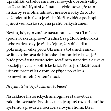
uprchlíků, ostřelování měst a nových obětech války
na Ukrajině. Nyní si začínáme uvědomovat, že tato
hrůza by se mohla táhnout měsíce a roky. Za touto
každodenní hrůzou je však důležité vidět a pochopit
i jinou věc: Rusko stojí na prahu velkých změn.
Nevím, kdy tyto změny nastanou — zda za tři měsíce
(podle ruské „srpnové“ tradice), za půldruhého roku
nebo za dva roky. Je však zřejmé, že v důsledku
pokračující války proti Ukrajině a totálních sankcí
se Rusko dostává do hluboké ekonomické krize, jež
bude provázena rostoucím sociálním napětím a dříve či
později povede k politické krizi. Proto je důležité začít
již nyní přemýšlet o tom, co přijde po válce a
po nevyhnutelné změně moci.
Nevyhnutelné? A jaká změna to bude?
Na základě historických analogií lze stanovit dva
základní scénáře. Prvním z nich je úplný rozpad starého
systému a převzetí moci zcela novými lidmi, kteří