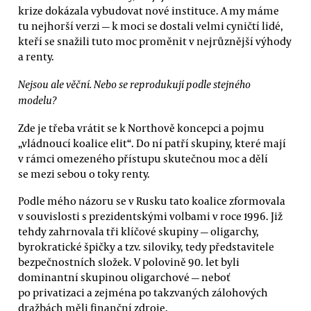
krize dokázala vybudovat nové instituce. A my máme
tu nejhorší verzi — k moci se dostali velmi cyničtí lidé,
kteří se snažili tuto moc proměnit v nejrůznější výhody
a renty.
Nejsou ale věční. Nebo se reprodukují podle stejného
modelu?
Zde je třeba vrátit se k Northově koncepci a pojmu
„vládnoucí koalice elit“. Do ní patří skupiny, které mají
v rámci omezeného přístupu skutečnou moc a dělí
se mezi sebou o toky renty.
Podle mého názoru se v Rusku tato koalice zformovala
v souvislosti s prezidentskými volbami v roce 1996. Již
tehdy zahrnovala tři klíčové skupiny — oligarchy,
byrokratické špičky a tzv. siloviky, tedy představitele
bezpečnostních složek. V polovině 90. let byli
dominantní skupinou oligarchové — neboť
po privatizaci a zejména po takzvaných zálohových
dražbách měli finanční zdroje.