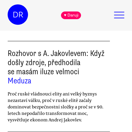
DR
♥ Daruji
Rozhovor s A. Jakovlevem: Když
došly zdroje, předhodila
se masám iluze velmoci
Meduza
Proč ruské vládnoucí elity ani velký byznys
nezastaví válku, proč v ruské elitě začaly
dominovat bezpečnostní složky a proč se v 90.
letech nepodařilo transformovat moc,
vysvětluje ekonom Andrej Jakovlev.