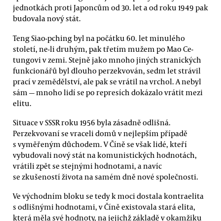
jednotkách proti Japoncům od 30. let a od roku 1949 pak
budovala nový stát.
Teng Siao-pching byl na počátku 60. let minulého
století, ne-li druhým, pak třetím mužem po Mao Ce-
tungovi v zemi. Stejně jako mnoho jiných stranických
funkcionářů byl dlouho perzekvován, sedm let strávil
prací v zemědělství, ale pak se vrátil na vrchol. A nebyl
sám — mnoho lidí se po represích dokázalo vrátit mezi
elitu.
Situace v SSSR roku 1956 byla zásadně odlišná.
Perzekvovaní se vraceli domů v nejlepším případě
s vyměřeným důchodem. V Číně se však lidé, kteří
vybudovali nový stát na komunistických hodnotách,
vrátili zpět se stejnými hodnotami, a navíc
se zkušeností života na samém dně nové společnosti.
Ve východním bloku se tedy k moci dostala kontraelita
s odlišnými hodnotami, v Číně existovala stará elita,
která měla své hodnoty, na jejichž základě v okamžiku