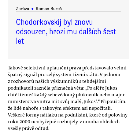
Zpráva
●
Roman Bureš
Chodorkovskij byl znovu
odsouzen, hrozí mu dalších šest
let
Takové selektivní uplatnění práva představovalo velmi
špatný signál pro celý systém řízení státu. V jednom
z rozhovorů našich výzkumníků s tehdejšími
podnikateli zazněla příznačná věta: „Po aféře Jukos
chtěl téměř každý sebevědomý plukovník nebo major
ministerstva vnitra mít svůj malý ‚Jukos‘.“ Připouštím,
že lidé nahoře s takovým efektem asi nepočítali.
Veškeré formy nátlaku na podnikání, které od poloviny
roku 2000 neobyčejně rozbujely, v mnoha ohledech
vzešly právě odtud.