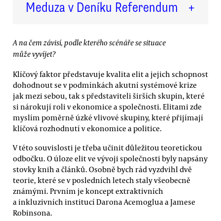
Meduza v Deníku Referendum
+
A na čem závisí, podle kterého scénáře se situace
může vyvíjet?
Klíčový faktor představuje kvalita elit a jejich schopnost
dohodnout se v podmínkách akutní systémové krize
jak mezi sebou, tak s představiteli širších skupin, které
si nárokují roli v ekonomice a společnosti. Elitami zde
myslím poměrně úzké vlivové skupiny, které přijímají
klíčová rozhodnutí v ekonomice a politice.
V této souvislosti je třeba učinit důležitou teoretickou
odbočku. O úloze elit ve vývoji společnosti byly napsány
stovky knih a článků. Osobně bych rád vyzdvihl dvě
teorie, které se v posledních letech staly všeobecně
známými. Prvním je koncept extraktivních
a inkluzivních institucí Darona Acemoglua a Jamese
Robinsona.