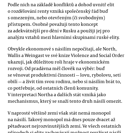
Podle nich na základě konfliktů a dohod uvnitř elit
o rozdělování renty vzniká společenský řád buď
s omezeným, nebo otevřeným (či svobodným)
přístupem. Osobně považuji tento koncept
za adekvátnější pro dění v Rusku a použiji jej pro
analýzu vztahů mezi hlavními skupinami ruské elity.
Obvykle ekonomové s násilím nepočítají, ale North,
Wallis a Weingast ve své knize Violence and Social Order
ukazují, jak důležitou roli hraje v ekonomickém
rozvoji. Od pradávna měl člověk na výběr: buď
se věnovat produktivní činnosti — lovu, rybolovu, setí
obilí — a živit tím svou rodinu, nebo si násilím brát to,
co potřebuje, od ostatních členů komunity.
V interpretaci Northa a dalších stát vzniká jako
mechanismus, který se snaží tento druh násilí omezit.
V naprosté většině zemí však stát nemá monopol
na násilí. Takový monopol má dnes pouze dvacet až
pětadvacet nejrozvinutějších zemí. Ve všech ostatních
případech si elity zachovávají možnost používat násilí