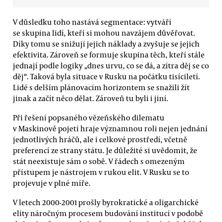
V důsledku toho nastává segmentace: vytváří
se skupina lidí, kteří si mohou navzájem důvěřovat.
Díky tomu se snižují jejich náklady a zvyšuje se jejich
efektivita. Zároveň se formuje skupina těch, kteří stále
jednají podle logiky „dnes urvu, co se dá, a zítra děj se co
děj“. Taková byla situace v Rusku na počátku tisíciletí.
Lidé s delším plánovacím horizontem se snažili žít
jinak a začít něco dělat. Zároveň tu byli i jiní.
Při řešení popsaného vězeňského dilematu
v Maskinově pojetí hraje významnou roli nejen jednání
jednotlivých hráčů, ale i celkové prostředí, včetně
preferencí ze strany státu. Je důležité si uvědomit, že
stát neexistuje sám o sobě. V řádech s omezeným
přístupem je nástrojem v rukou elit. V Rusku se to
projevuje v plné míře.
V letech 2000-2001 prošly byrokratické a oligarchické
elity náročným procesem budování institucí v podobě