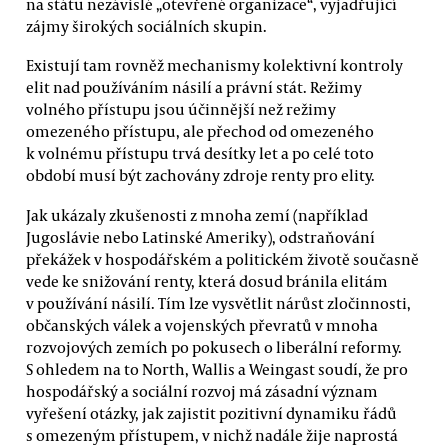
na státu nezávislé „otevřené organizace“, vyjadřující
zájmy širokých sociálních skupin.
Existují tam rovněž mechanismy kolektivní kontroly
elit nad používáním násilí a právní stát. Režimy
volného přístupu jsou účinnější než režimy
omezeného přístupu, ale přechod od omezeného
k volnému přístupu trvá desítky let a po celé toto
období musí být zachovány zdroje renty pro elity.
Jak ukázaly zkušenosti z mnoha zemí (například
Jugoslávie nebo Latinské Ameriky), odstraňování
překážek v hospodářském a politickém životě současně
vede ke snižování renty, která dosud bránila elitám
v používání násilí. Tím lze vysvětlit nárůst zločinnosti,
občanských válek a vojenských převratů v mnoha
rozvojových zemích po pokusech o liberální reformy.
S ohledem na to North, Wallis a Weingast soudí, že pro
hospodářský a sociální rozvoj má zásadní význam
vyřešení otázky, jak zajistit pozitivní dynamiku řádů
s omezeným přístupem, v nichž nadále žije naprostá