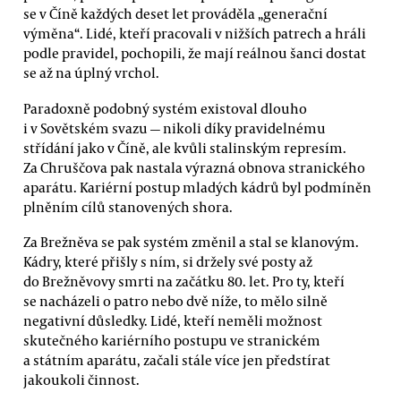
se v Číně každých deset let prováděla „generační
výměna“. Lidé, kteří pracovali v nižších patrech a hráli
podle pravidel, pochopili, že mají reálnou šanci dostat
se až na úplný vrchol.
Paradoxně podobný systém existoval dlouho
i v Sovětském svazu — nikoli díky pravidelnému
střídání jako v Číně, ale kvůli stalinským represím.
Za Chruščova pak nastala výrazná obnova stranického
aparátu. Kariérní postup mladých kádrů byl podmíněn
plněním cílů stanovených shora.
Za Brežněva se pak systém změnil a stal se klanovým.
Kádry, které přišly s ním, si držely své posty až
do Brežněvovy smrti na začátku 80. let. Pro ty, kteří
se nacházeli o patro nebo dvě níže, to mělo silně
negativní důsledky. Lidé, kteří neměli možnost
skutečného kariérního postupu ve stranickém
a státním aparátu, začali stále více jen předstírat
jakoukoli činnost.