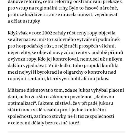
daňové reformy, celní reformy, odstraňování překážek
pro vstup na regionální trhy. Bylo to časově náročné,
protože každá ze stran se musela omezit, vyjednávat
a dělat ústupky.
Když však v roce 2002 začaly růst ceny ropy, objevila
se alternativa: místo usilovného vytváření podmínek
pro hospodářský růst, z nějž měli prospěch všichni,
nejen elity, se objevil nový zdroj renty v podobě příjmů
z vývozu ropy. Kdo jej kontroloval, nemusel už s nikým
dalším vyjednávat. V důsledku toho propukl konflikt
mezi nejvyšší byrokracií a oligarchy o kontrolu nad
ropnými rentami, který vyvrcholil aférou Jukos.
Můžeme diskutovat o tom, zda se Jukos vyhýbal placení
daní, nebo zda šlo o zákonem povolenou „daňovou
optimalizaci“. Faktem zůstává, že v případě Jukosu
státní moc tvrdě zasáhla proti jedné konkrétní
společnosti, zatímco stovky, ne-li tisíce společností
v celé zemi dělaly beztrestně totéž.