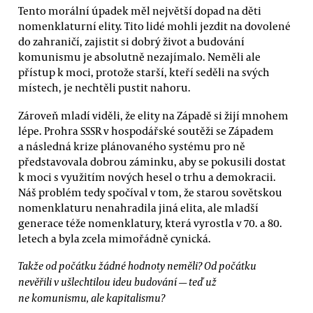
Tento morální úpadek měl největší dopad na děti
nomenklaturní elity. Tito lidé mohli jezdit na dovolené
do zahraničí, zajistit si dobrý život a budování
komunismu je absolutně nezajímalo. Neměli ale
přístup k moci, protože starší, kteří seděli na svých
místech, je nechtěli pustit nahoru.
Zároveň mladí viděli, že elity na Západě si žijí mnohem
lépe. Prohra SSSR v hospodářské soutěži se Západem
a následná krize plánovaného systému pro ně
představovala dobrou záminku, aby se pokusili dostat
k moci s využitím nových hesel o trhu a demokracii.
Náš problém tedy spočíval v tom, že starou sovětskou
nomenklaturu nenahradila jiná elita, ale mladší
generace téže nomenklatury, která vyrostla v 70. a 80.
letech a byla zcela mimořádně cynická.
Takže od počátku žádné hodnoty neměli? Od počátku
nevěřili v ušlechtilou ideu budování — teď už
ne komunismu, ale kapitalismu?