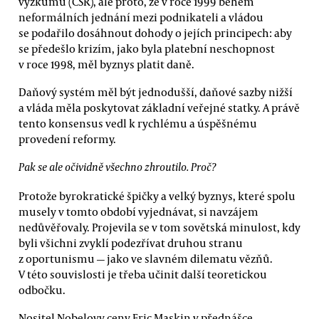
výzkumu (CSR), ale proto, že v roce 1999 během
neformálních jednání mezi podnikateli a vládou
se podařilo dosáhnout dohody o jejích principech: aby
se předešlo krizím, jako byla platební neschopnost
v roce 1998, měl byznys platit daně.
Daňový systém měl být jednodušší, daňové sazby nižší
a vláda měla poskytovat základní veřejné statky. A právě
tento konsensus vedl k rychlému a úspěšnému
provedení reformy.
Pak se ale očividně všechno zhroutilo. Proč?
Protože byrokratické špičky a velký byznys, které spolu
musely v tomto období vyjednávat, si navzájem
nedůvěřovaly. Projevila se v tom sovětská minulost, kdy
byli všichni zvyklí podezřívat druhou stranu
z oportunismu — jako ve slavném dilematu vězňů.
V této souvislosti je třeba učinit další teoretickou
odbočku.
Nositel Nobelovy ceny Eric Maskin v přednášce