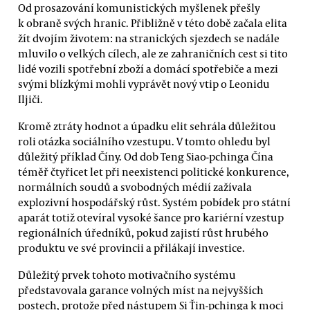
Od prosazování komunistických myšlenek přešly
k obraně svých hranic. Přibližně v této době začala elita
žít dvojím životem: na stranických sjezdech se nadále
mluvilo o velkých cílech, ale ze zahraničních cest si tito
lidé vozili spotřební zboží a domácí spotřebiče a mezi
svými blízkými mohli vyprávět nový vtip o Leonidu
Iljiči.
Kromě ztráty hodnot a úpadku elit sehrála důležitou
roli otázka sociálního vzestupu. V tomto ohledu byl
důležitý příklad Číny. Od dob Teng Siao-pchinga Čína
téměř čtyřicet let při neexistenci politické konkurence,
normálních soudů a svobodných médií zažívala
explozivní hospodářský růst. Systém pobídek pro státní
aparát totiž otevíral vysoké šance pro kariérní vzestup
regionálních úředníků, pokud zajistí růst hrubého
produktu ve své provincii a přilákají investice.
Důležitý prvek tohoto motivačního systému
představovala garance volných míst na nejvyšších
postech, protože před nástupem Si Ťin-pchinga k moci