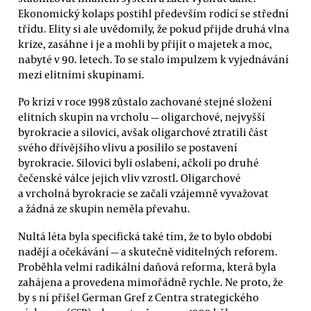
Ekonomický kolaps postihl především rodící se střední
třídu. Elity si ale uvědomily, že pokud přijde druhá vlna
krize, zasáhne i je a mohli by přijít o majetek a moc,
nabyté v 90. letech. To se stalo impulzem k vyjednávání
mezi elitními skupinami.
Po krizi v roce 1998 zůstalo zachované stejné složení
elitních skupin na vrcholu — oligarchové, nejvyšší
byrokracie a silovici, avšak oligarchové ztratili část
svého dřívějšího vlivu a posílilo se postavení
byrokracie. Silovici byli oslabení, ačkoli po druhé
čečenské válce jejich vliv vzrostl. Oligarchové
a vrcholná byrokracie se začali vzájemně vyvažovat
a žádná ze skupin neměla převahu.
Nultá léta byla specifická také tím, že to bylo období
nadějí a očekávání — a skutečně viditelných reforem.
Proběhla velmi radikální daňová reforma, která byla
zahájena a provedena mimořádně rychle. Ne proto, že
by s ní přišel German Gref z Centra strategického