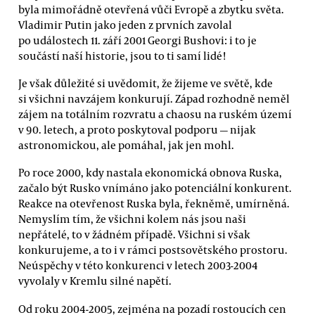
byla mimořádně otevřená vůči Evropě a zbytku světa.
Vladimir Putin jako jeden z prvních zavolal
po událostech 11. září 2001 Georgi Bushovi: i to je
součástí naší historie, jsou to ti samí lidé!
Je však důležité si uvědomit, že žijeme ve světě, kde
si všichni navzájem konkurují. Západ rozhodně neměl
zájem na totálním rozvratu a chaosu na ruském území
v 90. letech, a proto poskytoval podporu — nijak
astronomickou, ale pomáhal, jak jen mohl.
Po roce 2000, kdy nastala ekonomická obnova Ruska,
začalo být Rusko vnímáno jako potenciální konkurent.
Reakce na otevřenost Ruska byla, řekněmě, umírněná.
Nemyslím tím, že všichni kolem nás jsou naši
nepřátelé, to v žádném případě. Všichni si však
konkurujeme, a to i v rámci postsovětského prostoru.
Neúspěchy v této konkurenci v letech 2003-2004
vyvolaly v Kremlu silné napětí.
Od roku 2004-2005, zejména na pozadí rostoucích cen