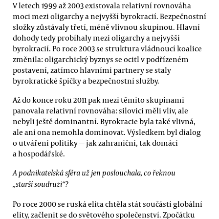
V letech 1999 až 2003 existovala relativní rovnováha
moci mezi oligarchy a nejvyšší byrokracií. Bezpečnostní
složky zůstávaly třetí, méně vlivnou skupinou. Hlavní
dohody tedy probíhaly mezi oligarchy a nejvyšší
byrokracií. Po roce 2003 se struktura vládnoucí koalice
změnila: oligarchický byznys se ocitl v podřízeném
postavení, zatímco hlavními partnery se staly
byrokratické špičky a bezpečnostní služby.
Až do konce roku 2011 pak mezi těmito skupinami
panovala relativní rovnováha: silovici měli vliv, ale
nebyli ještě dominantní. Byrokracie byla také vlivná,
ale ani ona nemohla dominovat. Výsledkem byl dialog
o utváření politiky — jak zahraniční, tak domácí
a hospodářské.
A podnikatelská sféra už jen poslouchala, co řeknou
„starší soudruzi“?
Po roce 2000 se ruská elita chtěla stát součástí globální
elity, začlenit se do světového společenství. Zpočátku