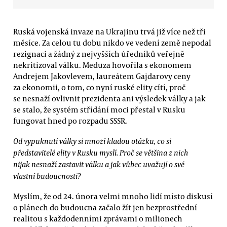
Ruská vojenská invaze na Ukrajinu trvá již více než tři
měsíce. Za celou tu dobu nikdo ve vedení země nepodal
rezignaci a žádný z nejvyšších úředníků veřejně
nekritizoval válku. Meduza hovořila s ekonomem
Andrejem Jakovlevem, laureátem Gajdarovy ceny
za ekonomii, o tom, co nyní ruské elity cítí, proč
se nesnaží ovlivnit prezidenta ani výsledek války a jak
se stalo, že systém střídání moci přestal v Rusku
fungovat hned po rozpadu SSSR.
Od vypuknutí války si mnozí kladou otázku, co si
představitelé elity v Rusku myslí. Proč se většina z nich
nijak nesnaží zastavit válku a jak vůbec uvažují o své
vlastní budoucnosti?
Myslím, že od 24. února velmi mnoho lidí místo diskusí
o plánech do budoucna začalo žít jen bezprostřední
realitou s každodenními zprávami o milionech