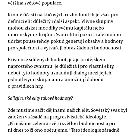
většina světové populace.
Kromě účasti na klíčových rozhodnutích je však pro
definici elit důležitý i další aspekt. Vlivné skupiny
mohou získat moc díky svému kapitálu nebo
mocenským zdrojům. Svou elitní pozici si ale mohou
udržet pouze tehdy, pokud generují obsahy a hodnoty
pro společnost a vytvářejí obraz žádoucí budoucnosti.
Existence sdílených hodnot, jež je protějškem
naprostého cynismu, je důležitá i pro vlastní elity,
neboť tyto hodnoty usnadňují dialog mezi jejich
jednotlivými skupinami a umožňují dohodu
o pravidlech hry.
Sdílejí ruské elity takové hodnoty?
Zde musíme začít dějinami našich elit. Sovětský svaz byl
založen v zásadě na progresivistické ideologii:
„Přinášíme celému světu světlou budoucnost a pro
ni dnes to či ono obětujeme.“ Tato ideologie zásadně