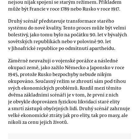
nejsou nijak spojeni se starým režimem. Příkladem
může být Francie v roce 1789 nebo Rusko v roce 1917.
Druhý scénář představuje transformace starého
systému do nové kvality. Tento proces může být velmi
bolestivý, jako tomu bylo na počátku 90. let v bývalých
sovětských republikách nebo v polovině 90. let
v Jihoafrické republice po odmítnutí apartheidu.
Záměrně neuvažuji o vojenské porážce a následné
okupaci země, jako zažilo Německo a Japonsko v roce
1945, protože Rusko bezpochyby nebude nikým
okupováno. Současný režim se zhroutí sám pod tíhou
svých ekonomických problémů. Rozdíl mezi těmito
dvěma základními scénáři je v tom, že první z nich
je obvykle doprovázen fyzickou likvidací staré elity
a smrtí zástupů obyčejných lidí. Druhý scénář zahrnuje
velké ekonomické ztráty jak pro elity, tak pro masy, ale
nikoli za cenu jejich životů.