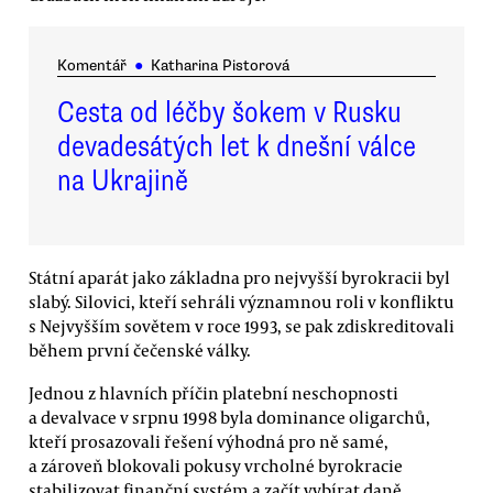
Komentář
●
Katharina Pistorová
Cesta od léčby šokem v Rusku
devadesátých let k dnešní válce
na Ukrajině
Státní aparát jako základna pro nejvyšší byrokracii byl
slabý. Silovici, kteří sehráli významnou roli v konfliktu
s Nejvyšším sovětem v roce 1993, se pak zdiskreditovali
během první čečenské války.
Jednou z hlavních příčin platební neschopnosti
a devalvace v srpnu 1998 byla dominance oligarchů,
kteří prosazovali řešení výhodná pro ně samé,
a zároveň blokovali pokusy vrcholné byrokracie
stabilizovat finanční systém a začít vybírat daně.