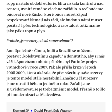
ropy, nastalo období euforie. Elita získala kontrolu nad
rentou, uvnitř země se všechno zařídilo. A teď budeme
budovat nové Rusko, které bude muset Západ
respektovat! Nemají nás rádi, ale budou s námi muset
počítat! I přes technologickou zaostalost totiž máme
jako páku ropu a plyn.
Protože „jsme energetická supervelmoc“?
Ano. Společně s Čínou, Indií a Brazílií se můžeme
postavit „kolektivnímu Západu“ a donutit ho, aby si nás
vážil. Apoteózou tohoto příběhu byl Putinův projev
v Mnichově v roce 2007. Pak ale přišla krize v letech
2008-2009, která ukázala, že přes všechny naše rezervy
je tento model stále nestabilní. Značnou část rezerv
jsme utratili během jediného roku. Začali jsme
si uvědomovat, že je třeba změnit model. Přesně o to šlo
při modernizaci za Medveděva.
Komentář
●
David František Wagner