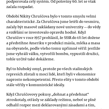
podporovala celý systém. Od poloviny 60. let se však
začala rozpadat.
Období Nikity Chruščova bylo v tomto smyslu velmi
charakteristické. Za Chruščova jsme letěli do vesmíru,
začaly být masově zakládany nové univerzity — do vědy
a vzdělání se investovalo opravdu hodně. Když
Chruščov v roce 1957 prohlásil, že SSSR do tří let dožene
a předstihne Ameriku v produkci másla, mléka a masa
na obyvatele, podle všeho tomu upřímně věřil: jestliže
jsme vyhráli válku, vytvořili bombu, vypustili družici,
tohle určitě také dokážeme.
Byl to hluboký omyl, protože po všech stalinských
represích zůstali u moci lidé, kteří byli v ekonomice
naprosto nekompetentní. Přesto elity v tomto období
stále věřily v komunistické ideály.
Když Chruščovovy pokusy „dohnat a předehnat“
ztroskotaly, otřásly se základy režimu, neboť se plně
odhalil rozpor mezi deklarovanými zásadami a tím,