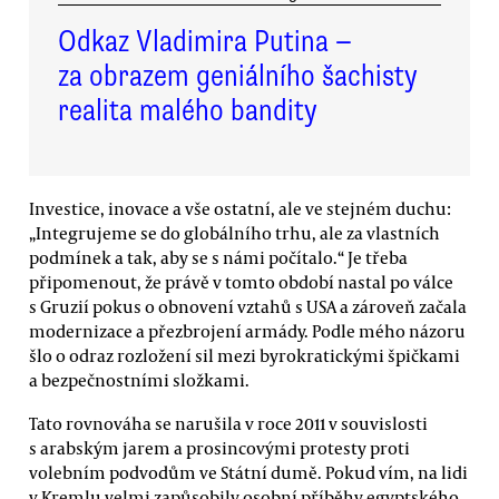
Odkaz Vladimira Putina —
za obrazem geniálního šachisty
realita malého bandity
Investice, inovace a vše ostatní, ale ve stejném duchu:
„Integrujeme se do globálního trhu, ale za vlastních
podmínek a tak, aby se s námi počítalo.“ Je třeba
připomenout, že právě v tomto období nastal po válce
s Gruzií pokus o obnovení vztahů s USA a zároveň začala
modernizace a přezbrojení armády. Podle mého názoru
šlo o odraz rozložení sil mezi byrokratickými špičkami
a bezpečnostními složkami.
Tato rovnováha se narušila v roce 2011 v souvislosti
s arabským jarem a prosincovými protesty proti
volebním podvodům ve Státní dumě. Pokud vím, na lidi
v Kremlu velmi zapůsobily osobní příběhy egyptského