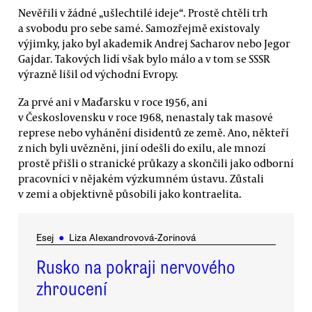
Nevěřili v žádné „ušlechtilé ideje“. Prostě chtěli trh
a svobodu pro sebe samé. Samozřejmě existovaly
výjimky, jako byl akademik Andrej Sacharov nebo Jegor
Gajdar. Takových lidí však bylo málo a v tom se SSSR
výrazně lišil od východní Evropy.
Za prvé ani v Maďarsku v roce 1956, ani
v Československu v roce 1968, nenastaly tak masové
represe nebo vyhánění disidentů ze země. Ano, někteří
z nich byli uvězněni, jiní odešli do exilu, ale mnozí
prostě přišli o stranické průkazy a skončili jako odborní
pracovníci v nějakém výzkumném ústavu. Zůstali
v zemi a objektivně působili jako kontraelita.
Esej
●
Liza Alexandrovová-Zorinová
Rusko na pokraji nervového
zhroucení