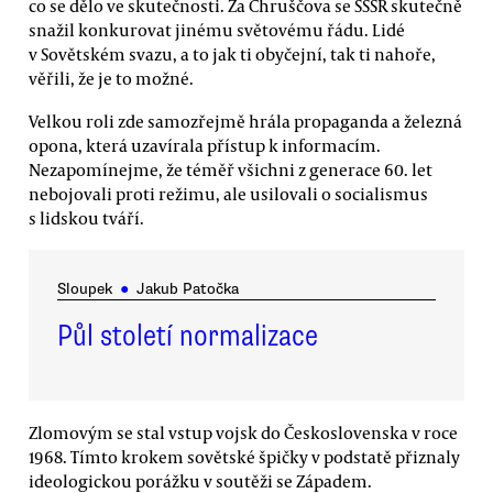
co se dělo ve skutečnosti. Za Chruščova se SSSR skutečně
snažil konkurovat jinému světovému řádu. Lidé
v Sovětském svazu, a to jak ti obyčejní, tak ti nahoře,
věřili, že je to možné.
Velkou roli zde samozřejmě hrála propaganda a železná
opona, která uzavírala přístup k informacím.
Nezapomínejme, že téměř všichni z generace 60. let
nebojovali proti režimu, ale usilovali o socialismus
s lidskou tváří.
Sloupek
●
Jakub Patočka
Půl století normalizace
Zlomovým se stal vstup vojsk do Československa v roce
1968. Tímto krokem sovětské špičky v podstatě přiznaly
ideologickou porážku v soutěži se Západem.