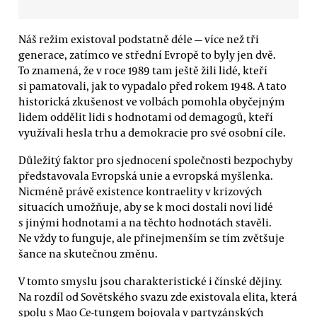
Náš režim existoval podstatně déle — více než tři
generace, zatímco ve střední Evropě to byly jen dvě.
To znamená, že v roce 1989 tam ještě žili lidé, kteří
si pamatovali, jak to vypadalo před rokem 1948. A tato
historická zkušenost ve volbách pomohla obyčejným
lidem oddělit lidi s hodnotami od demagogů, kteří
využívali hesla trhu a demokracie pro své osobní cíle.
Důležitý faktor pro sjednocení společnosti bezpochyby
představovala Evropská unie a evropská myšlenka.
Nicméně právě existence kontraelity v krizových
situacích umožňuje, aby se k moci dostali noví lidé
s jinými hodnotami a na těchto hodnotách stavěli.
Ne vždy to funguje, ale přinejmenším se tím zvětšuje
šance na skutečnou změnu.
V tomto smyslu jsou charakteristické i čínské dějiny.
Na rozdíl od Sovětského svazu zde existovala elita, která
spolu s Mao Ce-tungem bojovala v partyzánských