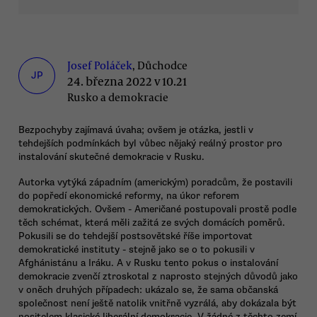
Josef Poláček
, Důchodce
JP
24. března 2022 v 10.21
Rusko a demokracie
Bezpochyby zajímavá úvaha; ovšem je otázka, jestli v
tehdejších podmínkách byl vůbec nějaký reálný prostor pro
instalování skutečné demokracie v Rusku.
Autorka vytýká západním (americkým) poradcům, že postavili
do popředí ekonomické reformy, na úkor reforem
demokratických. Ovšem - Američané postupovali prostě podle
těch schémat, která měli zažitá ze svých domácích poměrů.
Pokusili se do tehdejší postsovětské říše importovat
demokratické instituty - stejně jako se o to pokusili v
Afghánistánu a Iráku. A v Rusku tento pokus o instalování
demokracie zvenčí ztroskotal z naprosto stejných důvodů jako
v oněch druhých případech: ukázalo se, že sama občanská
společnost není ještě natolik vnitřně vyzrálá, aby dokázala být
nositelem klasické liberální demokracie. V žádné z těchto zemí