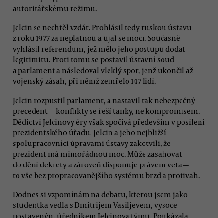
autoritářskému režimu.
Jelcin se nechtěl vzdát. Prohlásil tedy ruskou ústavu
z roku 1977 za neplatnou a ujal se moci. Současně
vyhlásil referendum, jež mělo jeho postupu dodat
legitimitu. Proti tomu se postavil ústavní soud
a parlament a následoval vleklý spor, jenž ukončil až
vojenský zásah, při němž zemřelo 147 lidí.
Jelcin rozpustil parlament, a nastavil tak nebezpečný
precedent — konflikty se řeší tanky, ne kompromisem.
Dědictví Jelcinovy éry však spočívá především v posílení
prezidentského úřadu. Jelcin a jeho nejbližší
spolupracovníci úpravami ústavy zakotvili, že
prezident má mimořádnou moc. Může zasahovat
do dění dekrety a zároveň disponuje právem veta —
to vše bez propracovanějšího systému brzd a protivah.
Dodnes si vzpomínám na debatu, kterou jsem jako
studentka vedla s Dmitrijem Vasiljevem, vysoce
postaveným úředníkem Jelcinova týmu. Poukázala