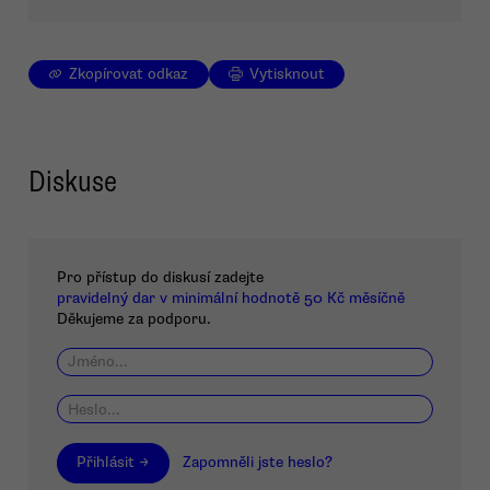
Zkopírovat odkaz
Vytisknout
Diskuse
Pro přístup do diskusí zadejte
pravidelný dar v minimální hodnotě 50 Kč měsíčně
Děkujeme za podporu.
Přihlásit →
Zapomněli jste heslo?