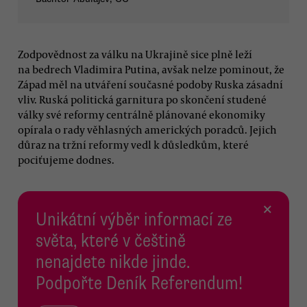
Zodpovědnost za válku na Ukrajině sice plně leží
na bedrech Vladimira Putina, avšak nelze pominout, že
Západ měl na utváření současné podoby Ruska zásadní
vliv. Ruská politická garnitura po skončení studené
války své reformy centrálně plánované ekonomiky
opírala o rady věhlasných amerických poradců. Jejich
důraz na tržní reformy vedl k důsledkům, které
pociťujeme dodnes.
×
Unikátní výběr informací ze
světa, které v češtině
nenajdete nikde jinde.
Podpořte Deník Referendum!