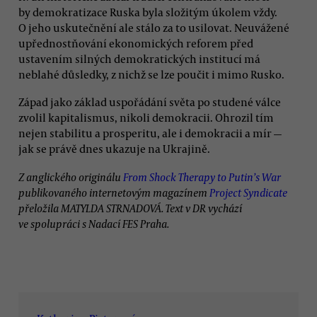
by demokratizace Ruska byla složitým úkolem vždy.
O jeho uskutečnění ale stálo za to usilovat. Neuvážené
upřednostňování ekonomických reforem před
ustavením silných demokratických institucí má
neblahé důsledky, z nichž se lze poučit i mimo Rusko.
Západ jako základ uspořádání světa po studené válce
zvolil kapitalismus, nikoli demokracii. Ohrozil tím
nejen stabilitu a prosperitu, ale i demokracii a mír —
jak se právě dnes ukazuje na Ukrajině.
Z anglického originálu
From Shock Therapy to Putin’s War
publikovaného internetovým magazínem
Project Syndicate
přeložila MATYLDA STRNADOVÁ. Text v DR vychází
ve spolupráci s Nadací FES Praha.