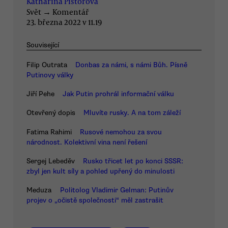
Katharina Pistorová
Svět
→
Komentář
23. března 2022 v 11.19
Související
Filip Outrata
Donbas za námi, s námi Bůh. Písně
Putinovy války
Jiří Pehe
Jak Putin prohrál informační válku
Otevřený dopis
Mluvíte rusky. A na tom záleží
Fatima Rahimi
Rusové nemohou za svou
národnost. Kolektivní vina není řešení
Sergej Lebeděv
Rusko třicet let po konci SSSR:
zbyl jen kult síly a pohled upřený do minulosti
Meduza
Politolog Vladimir Gelman: Putinův
projev o „očistě společnosti“ měl zastrašit