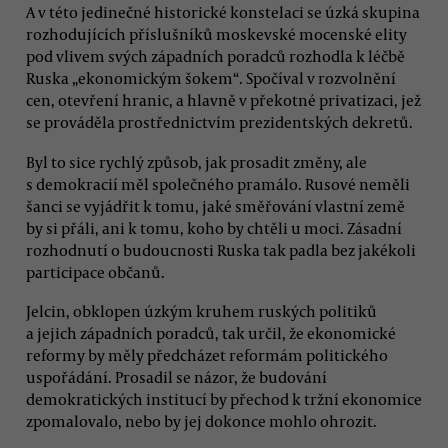
A v této jedinečné historické konstelaci se úzká skupina
rozhodujících příslušníků moskevské mocenské elity
pod vlivem svých západních poradců rozhodla k léčbě
Ruska „ekonomickým šokem“. Spočíval v rozvolnění
cen, otevření hranic, a hlavně v překotné privatizaci, jež
se prováděla prostřednictvím prezidentských dekretů.
Byl to sice rychlý způsob, jak prosadit změny, ale
s demokracií měl společného pramálo. Rusové neměli
šanci se vyjádřit k tomu, jaké směřování vlastní země
by si přáli, ani k tomu, koho by chtěli u moci. Zásadní
rozhodnutí o budoucnosti Ruska tak padla bez jakékoli
participace občanů.
Jelcin, obklopen úzkým kruhem ruských politiků
a jejich západních poradců, tak určil, že ekonomické
reformy by měly předcházet reformám politického
uspořádání. Prosadil se názor, že budování
demokratických institucí by přechod k tržní ekonomice
zpomalovalo, nebo by jej dokonce mohlo ohrozit.