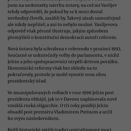
jsem na nedostatky návrhu ústavy, na což mi Vasiljev
tehdy odpověděl, že pokud by se k moci dostal
nevhodný člověk, zasáhli by. Takový zásah samozřejmě
ale nikdy nepřišel; a ani to nebylo možné. Vasiljevova
odpověď však přesně ilustruje, jakým způsobem
přemýšleli o konstituční demokracii autoři reforem.
Nová ústava byla schválena v referendu v prosinci 1993.
Současně se uskutečnily volby do parlamentu, v nichž
Jelcin a jeho spolupracovníci utrpěli drtivou porážku.
Ekonomické reformy však bez ohledu na to
pokračovaly, protože je mohl vynutit svou silou
prezidentský úřad.
Ve zmanipulovaných volbách v roce 1996 Jelcin post
prezidenta obhájil, jak to v Davosu naplánovala nově
vzniklá ruská oligarchie. O tři roky později Jelcin
obsadil post premiéra Vladimírem Putinem a určil
ho svým následovníkem.
Kvůli historické zátěži tradicí centralizované moci