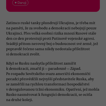
♥ Daruji
Zatímco ruské tanky plundrují Ukrajinu, je třeba mít
na paměti, že za svobodu a demokracii nebojují pouze
Ukrajinci. Přes velká osobní rizika mnozí Rusové stále
den co den protestují proti Putinově vojenské agresi.
Svádějí přitom nerovný boj o budoucnost své země, jež
popravdě řečeno sama nikdy nedostala příležitost
si demokracii zvolit.
Když se Rusku naskytla příležitost zamířit
k demokracii, zmařil ji — paradoxně — Západ.
Po rozpadu Sovětského svazu američtí ekonomičtí
poradci přesvědčili nejvyšší představitele Ruska, aby
se zaměřili na rychlou transformaci hospodářství
v deregulovanou tržní ekonomiku. Opatření, jež mohla
Rusko nasměrovat k fungující demokracii, se ocitla
na druhé koleji.