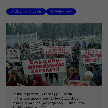
Zkopírovat odkaz
Vytisknout
Snímek z protestu v roce 1998 — hesla
na transparenetch jsou výmluvná „Jelcinovi —
minimální mzdu“ a „Ne rozprodeji Ruska“. Foto
Bachťor Abulajev, CC