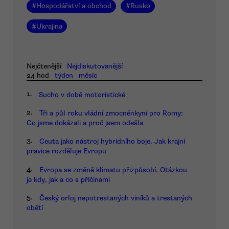
#
Hospodářství a obchod
#
Rusko
#
Ukrajina
Nejčtenější
Nejdiskutovanější
24 hod
týden
měsíc
1.
Sucho v době motoristické
2.
Tři a půl roku vládní zmocněnkyní pro Romy:
Co jsme dokázali a proč jsem odešla
3.
Ceuta jako nástroj hybridního boje. Jak krajní
pravice rozděluje Evropu
4.
Evropa se změně klimatu přizpůsobí. Otázkou
je kdy, jak a co s příčinami
5.
Český orloj nepotrestaných viníků a trestaných
obětí