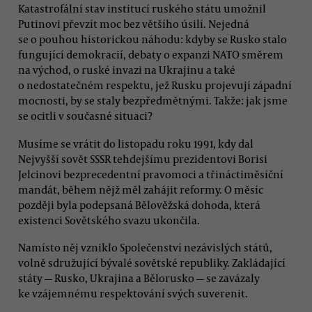
Katastrofální stav institucí ruského státu umožnil
Putinovi převzít moc bez většího úsilí. Nejedná
se o pouhou historickou náhodu: kdyby se Rusko stalo
fungující demokracií, debaty o expanzi NATO směrem
na východ, o ruské invazi na Ukrajinu a také
o nedostatečném respektu, jež Rusku projevují západní
mocnosti, by se staly bezpředmětnými. Takže: jak jsme
se ocitli v současné situaci?
Musíme se vrátit do listopadu roku 1991, kdy dal
Nejvyšší sovět SSSR tehdejšímu prezidentovi Borisi
Jelcinovi bezprecedentní pravomoci a třináctiměsíční
mandát, během nějž měl zahájit reformy. O měsíc
později byla podepsaná Bělověžská dohoda, která
existenci Sovětského svazu ukončila.
Namísto něj vzniklo Společenství nezávislých států,
volně sdružující bývalé sovětské republiky. Zakládající
státy — Rusko, Ukrajina a Bělorusko — se zavázaly
ke vzájemnému respektování svých suverenit.