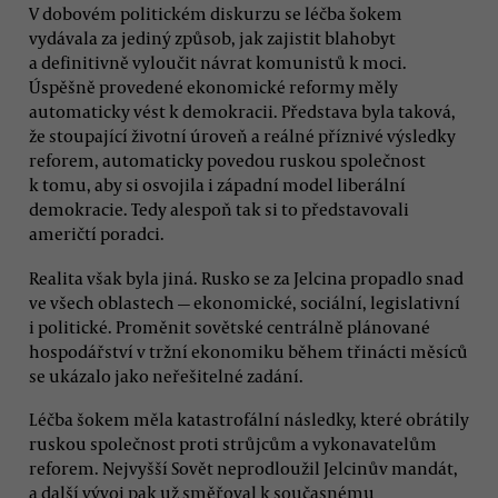
V dobovém politickém diskurzu se léčba šokem
vydávala za jediný způsob, jak zajistit blahobyt
a definitivně vyloučit návrat komunistů k moci.
Úspěšně provedené ekonomické reformy měly
automaticky vést k demokracii. Představa byla taková,
že stoupající životní úroveň a reálné příznivé výsledky
reforem, automaticky povedou ruskou společnost
k tomu, aby si osvojila i západní model liberální
demokracie. Tedy alespoň tak si to představovali
američtí poradci.
Realita však byla jiná. Rusko se za Jelcina propadlo snad
ve všech oblastech — ekonomické, sociální, legislativní
i politické. Proměnit sovětské centrálně plánované
hospodářství v tržní ekonomiku během třinácti měsíců
se ukázalo jako neřešitelné zadání.
Léčba šokem měla katastrofální následky, které obrátily
ruskou společnost proti strůjcům a vykonavatelům
reforem. Nejvyšší Sovět neprodloužil Jelcinův mandát,
a další vývoj pak už směřoval k současnému