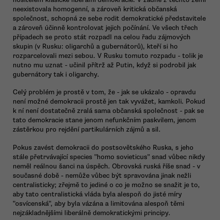
neexistovala homogenní, a zároveň kritická občanská
společnost, schopná ze sebe rodit demokratické představitele
a zároveň účinně kontrolovat jejich počínání. Ve všech třech
případech se proto stát rozpadl na celou řadu zájmových
skupin (v Rusku: oligarchů a gubernátorů), kteří si ho
rozparcelovali mezi sebou. V Rusku tomuto rozpadu - tolik je
nutno mu uznat - učinil přítrž až Putin, když si podrobil jak
gubernátory tak i oligarchy.
Celý problém je prostě v tom, že - jak se ukázalo - opravdu
není možné demokracii prostě jen tak vyvážet, kamkoli. Pokud
k ní není dostatečně zralá sama občanská společnost - pak se
tato demokracie stane jenom nefunkčním paskvilem, jenom
zástěrkou pro rejdění partikulárních zájmů a sil.
Pokus zavést demokracii do postsovětského Ruska, s jeho
stále přetrvávající species "homo sovieticus" snad vůbec nikdy
neměl reálnou šanci na úspěch. Obrovská ruská říše snad - v
současné době - nemůže vůbec být spravována jinak nežli
centralisticky; zřejmě to jediné o co je možno se snažit je to,
aby tato centralistická vláda byla alespoň do jisté míry
"osvícenská", aby byla vázána a limitována alespoň těmi
nejzákladnějšími liberálně demokratickými principy.