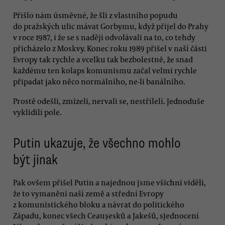
Přišlo nám úsměvné, že šli z vlastního popudu
do pražských ulic mávat Gorbymu, když přijel do Prahy
v roce 1987, i že se s nadějí odvolávali na to, co tehdy
přicházelo z Moskvy. Konec roku 1989 přišel v naší části
Evropy tak rychle a vcelku tak bezbolestně, že snad
každému ten kolaps komunismu začal velmi rychle
připadat jako něco normálního, ne-li banálního.
Prostě odešli, zmizeli, nervali se, nestříleli. Jednoduše
vyklidili pole.
Putin ukazuje, že všechno mohlo
být jinak
Pak ovšem přišel Putin a najednou jsme všichni viděli,
že to vymanění naší země a střední Evropy
z komunistického bloku a návrat do politického
Západu, konec všech Ceauşesků a Jakešů, sjednocení