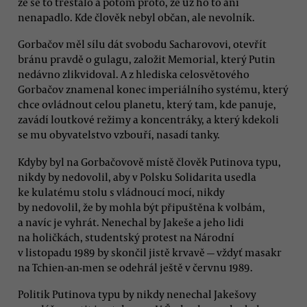
že se to trestalo a potom proto, že už ho to ani
nenapadlo. Kde člověk nebyl občan, ale nevolník.
Gorbačov měl sílu dát svobodu Sacharovovi, otevřít
bránu pravdě o gulagu, založit Memorial, který Putin
nedávno zlikvidoval. A z hlediska celosvětového
Gorbačov znamenal konec imperiálního systému, který
chce ovládnout celou planetu, který tam, kde panuje,
zavádí loutkové režimy a koncentráky, a který kdekoli
se mu obyvatelstvo vzbouří, nasadí tanky.
Kdyby byl na Gorbačovově místě člověk Putinova typu,
nikdy by nedovolil, aby v Polsku Solidarita usedla
ke kulatému stolu s vládnoucí mocí, nikdy
by nedovolil, že by mohla být připuštěna k volbám,
a navíc je vyhrát. Nenechal by Jakeše a jeho lidi
na holičkách, studentský protest na Národní
v listopadu 1989 by skončil jistě krvavě — vždyť masakr
na Tchien-an-men se odehrál ještě v červnu 1989.
Politik Putinova typu by nikdy nenechal Jakešovy