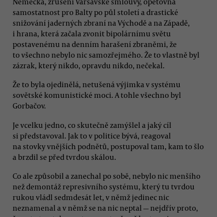
Německa, zrušení Varšavské smlouvy, opětovná
samostatnost pro Balty po půl století a drastické
snižování jaderných zbraní na Východě a na Západě,
i hrana, která začala zvonit bipolárnímu světu
postavenému na denním harašení zbraněmi, že
to všechno nebylo nic samozřejmého. Že to vlastně byl
zázrak, který nikdo, opravdu nikdo, nečekal.
Že to byla ojedinělá, netušená výjimka v systému
sovětské komunistické moci. A tohle všechno byl
Gorbačov.
Je vcelku jedno, co skutečně zamýšlel a jaký cíl
si představoval. Jak to v politice bývá, reagoval
na stovky vnějších podnětů, postupoval tam, kam to šlo
a brzdil se před tvrdou skálou.
Co ale způsobil a zanechal po sobě, nebylo nic menšího
než demontáž represivního systému, který tu tvrdou
rukou vládl sedmdesát let, v němž jedinec nic
neznamenal a v němž se na nic neptal — nejdřív proto,