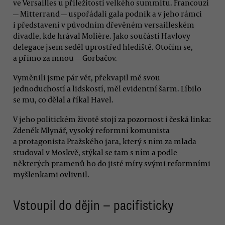
ve Versailles u příležitosti velkého summitu. Francouzi
— Mitterrand — uspořádali gala podnik a v jeho rámci
i představení v původním dřevěném versailleském
divadle, kde hrával Molière. Jako součástí Havlovy
delegace jsem seděl uprostřed hlediště. Otočím se,
a přímo za mnou — Gorbačov.
Vyměnili jsme pár vět, překvapil mě svou
jednoduchostí a lidskostí, měl evidentní šarm. Líbilo
se mu, co dělal a říkal Havel.
V jeho politickém životě stojí za pozornost i česká linka:
Zdeněk Mlynář, vysoký reformní komunista
a protagonista Pražského jara, který s ním za mlada
studoval v Moskvě, stýkal se tam s ním a podle
některých pramenů ho do jisté míry svými reformními
myšlenkami ovlivnil.
Vstoupil do dějin — pacifisticky