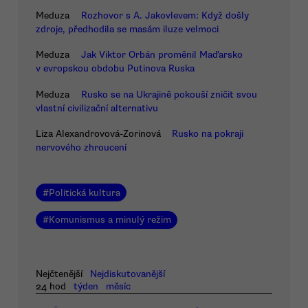
Meduza
Rozhovor s A. Jakovlevem: Když došly
zdroje, předhodila se masám iluze velmoci
Meduza
Jak Viktor Orbán proměnil Maďarsko
v evropskou obdobu Putinova Ruska
Meduza
Rusko se na Ukrajině pokouší zničit svou
vlastní civilizační alternativu
Liza Alexandrovová-Zorinová
Rusko na pokraji
nervového zhroucení
#
Politická kultura
#
Komunismus a minulý režim
Nejčtenější
Nejdiskutovanější
24 hod
týden
měsíc