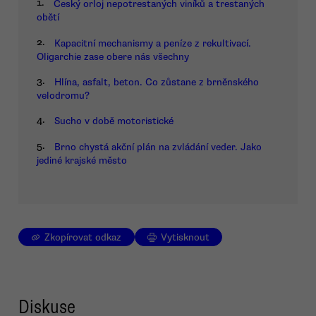
1.
Český orloj nepotrestaných viníků a trestaných
obětí
2.
Kapacitní mechanismy a peníze z rekultivací.
Oligarchie zase obere nás všechny
3.
Hlína, asfalt, beton. Co zůstane z brněnského
velodromu?
4.
Sucho v době motoristické
5.
Brno chystá akční plán na zvládání veder. Jako
jediné krajské město
Zkopírovat odkaz
Vytisknout
Diskuse