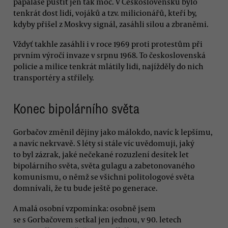
papaláše pustit jen tak moc. V Československu bylo
tenkrát dost lidí, vojáků a tzv. milicionářů, kteří by,
kdyby přišel z Moskvy signál, zasáhli silou a zbraněmi.
Vždyť takhle zasáhli i v roce 1969 proti protestům při
prvním výročí invaze v srpnu 1968. To československá
policie a milice tenkrát mlátily lidi, najížděly do nich
transportéry a střílely.
Konec bipolárního světa
Gorbačov změnil dějiny jako málokdo, navíc k lepšímu,
a navíc nekrvavě. S léty si stále víc uvědomuji, jaký
to byl zázrak, jaké nečekané rozuzlení desítek let
bipolárního světa, světa gulagu a zabetonovaného
komunismu, o němž se všichni politologové světa
domnívali, že tu bude ještě po generace.
A malá osobní vzpomínka: osobně jsem
se s Gorbačovem setkal jen jednou, v 90. letech