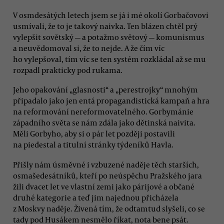
V osmdesátých letech jsem se já i mé okolí Gorbačovovi
usmívali, že to je takový naivka. Ten blázen chtěl prý
vylepšit sovětský — a potažmo světový — komunismus
a neuvědomoval si, že to nejde. A že čím víc
ho vylepšoval, tím víc se ten systém rozkládal až se mu
rozpadl prakticky pod rukama.
Jeho opakování „glasnosti“ a „perestrojky“ mnohým
připadalo jako jen entá propagandistická kampaň a hra
na reformování nereformovatelného. Gorbymánie
západního světa se nám zdála jako dětinská naivita.
Měli Gorbyho, aby si o pár let později postavili
na piedestal a titulní stránky týdeníků Havla.
Přišly nám úsměvné i vzbuzené naděje těch starších,
osmašedesátníků, kteří po neúspěchu Pražského jara
žili dvacet let ve vlastní zemi jako párijové a občané
druhé kategorie a teď jim najednou přicházela
z Moskvy naděje. Živená tím, že odtamtud slyšeli, co se
tady pod Husákem nesmělo říkat, nota bene psát.