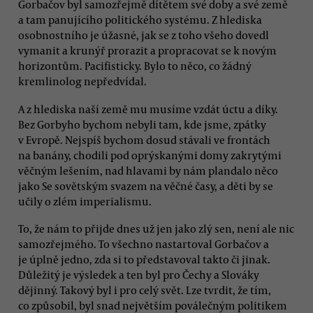
Gorbačov byl samozřejmě dítětem své doby a své země
a tam panujícího politického systému. Z hlediska
osobnostního je úžasné, jak se z toho všeho dovedl
vymanit a krunýř prorazit a propracovat se k novým
horizontům. Pacifisticky. Bylo to něco, co žádný
kremlinolog nepředvídal.
A z hlediska naší země mu musíme vzdát úctu a díky.
Bez Gorbyho bychom nebyli tam, kde jsme, zpátky
v Evropě. Nejspíš bychom dosud stávali ve frontách
na banány, chodili pod oprýskanými domy zakrytými
věčným lešením, nad hlavami by nám plandalo něco
jako Se sovětským svazem na věčné časy, a děti by se
učily o zlém imperialismu.
To, že nám to přijde dnes už jen jako zlý sen, není ale nic
samozřejmého. To všechno nastartoval Gorbačov a
je úplně jedno, zda si to představoval takto či jinak.
Důležitý je výsledek a ten byl pro Čechy a Slováky
dějinný. Takový byl i pro celý svět. Lze tvrdit, že tím,
co způsobil, byl snad největším poválečným politikem