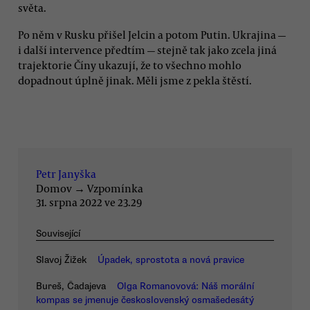
světa.
Po něm v Rusku přišel Jelcin a potom Putin. Ukrajina —
i další intervence předtím — stejně tak jako zcela jiná
trajektorie Číny ukazují, že to všechno mohlo
dopadnout úplně jinak. Měli jsme z pekla štěstí.
Petr Janyška
Domov
→
Vzpomínka
31. srpna 2022 ve 23.29
Související
Slavoj Žižek
Úpadek, sprostota a nová pravice
Bureš, Čadajeva
Olga Romanovová: Náš morální
kompas se jmenuje československý osmašedesátý