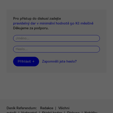
Pro přístup do diskusí zadejte
pravidelný dar v minimální hodnotě 50 Kč měsíčně
Děkujeme za podporu.
Přihlásit →
Zapomněli jste heslo?
Deník Referendum:
Redakce
|
Všichni
autoři
|
Vydavatel
|
Etický kodex
|
Diskuse
|
Nabídky