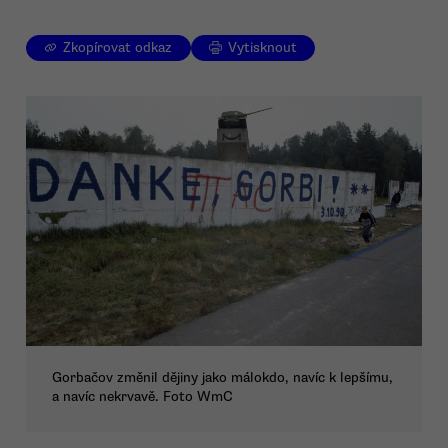
Zkopírovat odkaz
Vytisknout
Gorbačov změnil dějiny jako málokdo, navíc k lepšímu,
a navíc nekrvavě. Foto WmC