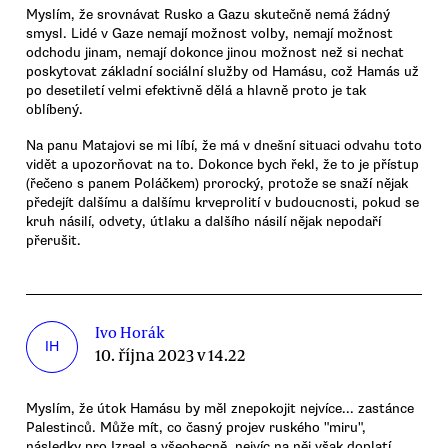
Myslím, že srovnávat Rusko a Gazu skutečně nemá žádný
smysl. Lidé v Gaze nemají možnost volby, nemají možnost
odchodu jinam, nemají dokonce jinou možnost než si nechat
poskytovat základní sociální služby od Hamásu, což Hamás už
po desetiletí velmi efektivně dělá a hlavně proto je tak
oblíbený.
Na panu Matajovi se mi líbí, že má v dnešní situaci odvahu toto
vidět a upozorňovat na to. Dokonce bych řekl, že to je přístup
(řečeno s panem Poláčkem) prorocký, protože se snaží nějak
předejít dalšímu a dalšímu krveprolití v budoucnosti, pokud se
kruh násilí, odvety, útlaku a dalšího násilí nějak nepodaří
přerušit.
Ivo Horák
IH
10. října 2023 v 14.22
Myslím, že útok Hamásu by měl znepokojit nejvíce... zastánce
Palestinců. Může mít, co časný projev ruského "miru",
následky pro Izrael a všeobecně, nejvíc na něj však doplatí