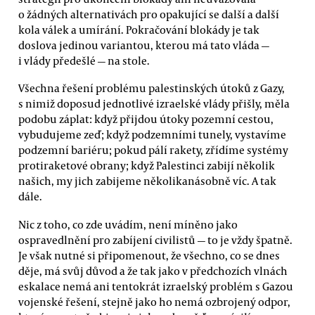
o žádných alternativách pro opakující se další a další
kola válek a umírání. Pokračování blokády je tak
doslova jedinou variantou, kterou má tato vláda —
i vlády předešlé — na stole.
Všechna řešení problému palestinských útoků z Gazy,
s nimiž doposud jednotlivé izraelské vlády přišly, měla
podobu záplat: když přijdou útoky pozemní cestou,
vybudujeme zeď; když podzemními tunely, vystavíme
podzemní bariéru; pokud pálí rakety, zřídíme systémy
protiraketové obrany; když Palestinci zabijí několik
našich, my jich zabijeme několikanásobně víc. A tak
dále.
Nic z toho, co zde uvádím, není míněno jako
ospravedlnění pro zabíjení civilistů — to je vždy špatně.
Je však nutné si připomenout, že všechno, co se dnes
děje, má svůj důvod a že tak jako v předchozích vlnách
eskalace nemá ani tentokrát izraelský problém s Gazou
vojenské řešení, stejně jako ho nemá ozbrojený odpor,