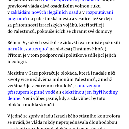
pravicová vláda dává osadníkům volnou ruku
v
zakládání nových ilegálních osad
a v
rozpoutávání
pogromů
na palestinská města a vesnice, jež se dějí
za přítomnosti izraelských vojáků, kteří střílejí
do Palestinců, pokoušejících se chránit své domovy.
Během Vysokých svátků se židovští extremisté pokusili
narušit „status quo“
na Al-Aksá (Chrámové hoře).
Přitom je v tom podporovali politikové sdílející jejich
ideologii.
Mezitím v Gaze pokračuje blokáda, která i nadále ničí
životy více než dvěma milionům Palestinců, z nichž
většina žije v extrémní chudobě, s
omezeným
přístupem k pitné vodě
a s
elektřinou jen čtyři hodiny
denně
. Není vůbec jasné, kdy a zda vůbec by tato
blokáda mohla skončit.
V jedné ze zpráv úřadu Izraelského státního kontrolora
se uvádí, že vláda nikdy neprojednávala dlouhodobou
strategii pro ukončení blokády ani neuvažovala