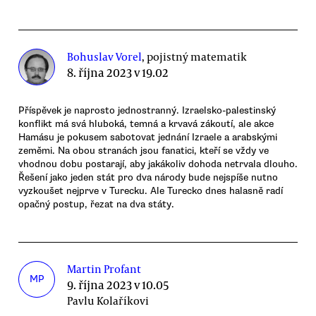
Bohuslav Vorel
, pojistný matematik
8. října 2023 v 19.02
Příspěvek je naprosto jednostranný. Izraelsko-palestinský
konflikt má svá hluboká, temná a krvavá zákoutí, ale akce
Hamásu je pokusem sabotovat jednání Izraele a arabskými
zeměmi. Na obou stranách jsou fanatici, kteří se vždy ve
vhodnou dobu postarají, aby jakákoliv dohoda netrvala dlouho.
Řešení jako jeden stát pro dva národy bude nejspíše nutno
vyzkoušet nejprve v Turecku. Ale Turecko dnes halasně radí
opačný postup, řezat na dva státy.
Martin Profant
MP
9. října 2023 v 10.05
Pavlu Kolaříkovi