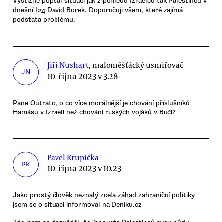
Výstižně popsal situaci jak z pohledu Izraelců tak Palestinců v
dnešní I24 David Borek. Doporučuji všem, které zajímá
podstata problému.
Jiří Nushart
, maloměšťácký usmiřovač
JN
10. října 2023 v 3.28
Pane Outrato, o co více morálnější je chování příslušníků
Hamásu v Izraeli než chování ruských vojáků v Buči?
Pavel Krupička
PK
10. října 2023 v 10.23
Jako prostý člověk neznalý zcela záhad zahraniční politiky
jsem se o situaci informoval na Deníku.cz