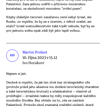
Palestinci. Zase jednou uvěřili v příznivou mocenskou
konstelaci, ve skutečnosti mocnému "vrtění psem".
Kdyby zběsilým terorem zasaženou zemí nebyl Izrael, ale
Rusko, co myslíte, že by se s územím, z něhož vzešel, asi
stalo? Izrael svatouškovstvím také trpět nebude, byť by se
pro jednotu světa opak zdál být jeho lepší volbou.
Martin Profant
MP
10. října 2023 v 15.12
Ivo Horákovi
Nejsem si jist.
Osobně si myslím, že jak ten útok bez strategického cíle
(protože právě jeho absence mu dodává teroristický charakter
a také teroristickou krutost) a očekávatelná -- vlastně už
probíhající -- izraelská reakce by měly znepokojovat každého
soudného člověka. Bez ohledu na to, zda se zastává
Palestínců. Protože obojí znamená vraždění civilistů, které