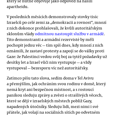
který se nutně objevuje jako odpověď na násilí
apartheidu.
V posledních měsících demonstrovaly stovky tisíc
Izraelců po celé zemi za „demokracii a rovnost“, mnozí
z nich dokonce prohlašovali, že kvůli autoritářským
sklonům vlády
odmítnou nastoupit službu v armádě
.
Tito demonstranti a armádní rezervisté by měli
pochopit jednu věc — tím spíš dnes, kdy mnozí z nich
oznámili, že zastaví protesty a zapojí se do války proti
Gaze: že Palestinci vedou svůj boj za tytéž požadavky už
desítky let a Izrael vůči nim vystupuje — a vždy
vystupoval — bezesporu víc než autoritářsky.
Zatímco píšu tato slova, sedím doma v Tel Avivu
a přemýšlím, jak ochráním svou rodinu v domě, který
nemá kryt ani bezpečnou místnost, a s rostoucí
panikou sleduju zprávy a zvěsti o strašlivých věcech,
které se dějí v izraelských městech poblíž Gazy,
napadených útočníky. Sleduju lidi, mezi nimi i své
přátele, jak volají na sociálních sítích po odvetném