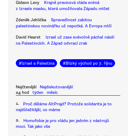
Gideon Levy
Krajně pravicová vláda snímá
z Izraele masku, která umožňovala Západu mlčet
Zdeněk Jehlička
Spravedlnost zabitou
palestinskou novinářku už nepotká. A Evropa mlčí
David Hearst
Izrael už zase svévolně páchal násilí
na Palestincích. A Západ odvrací zrak
#
Izrael a Palestina
#
Blízký východ po 7. říjnu
Nejčtenější
Nejdiskutovanější
24 hod
týden
měsíc
1.
Proč děláme AltPrajd? Protože solidarita je to
nejdůležitější, co máme
2.
Homofobie je pro vládu jen jedním z nástrojů
moci. Tak jako vše