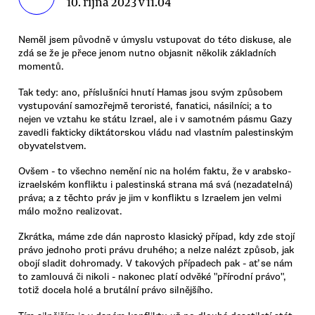
10. října 2023 v 11.04
Neměl jsem původně v úmyslu vstupovat do této diskuse, ale
zdá se že je přece jenom nutno objasnit několik základních
momentů.
Tak tedy: ano, příslušníci hnutí Hamas jsou svým způsobem
vystupování samozřejmě teroristé, fanatici, násilníci; a to
nejen ve vztahu ke státu Izrael, ale i v samotném pásmu Gazy
zavedli fakticky diktátorskou vládu nad vlastním palestinským
obyvatelstvem.
Ovšem - to všechno nemění nic na holém faktu, že v arabsko-
izraelském konfliktu i palestinská strana má svá (nezadatelná)
práva; a z těchto práv je jim v konfliktu s Izraelem jen velmi
málo možno realizovat.
Zkrátka, máme zde dán naprosto klasický případ, kdy zde stojí
právo jednoho proti právu druhého; a nelze nalézt způsob, jak
obojí sladit dohromady. V takových případech pak - ať se nám
to zamlouvá či nikoli - nakonec platí odvěké "přírodní právo",
totiž docela holé a brutální právo silnějšího.