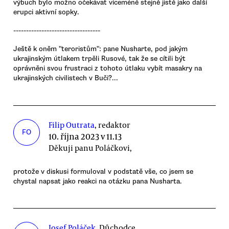
výbuch bylo možno očekávat víceméně stejně jistě jako další
erupci aktivní sopky.
----------------------------------
Ještě k oněm "teroristům": pane Nusharte, pod jakým
ukrajinským útlakem trpěli Rusové, tak že se cítili být
oprávněni svou frustraci z tohoto útlaku vybít masakry na
ukrajinských civilistech v Buči?...
Filip Outrata
, redaktor
FO
10. října 2023 v 11.13
Děkuji panu Poláčkovi,
protože v diskusi formuloval v podstatě vše, co jsem se
chystal napsat jako reakci na otázku pana Nusharta.
Josef Poláček
, Důchodce