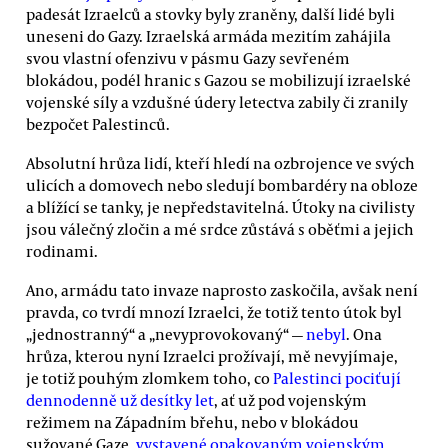
padesát Izraelců a stovky byly zraněny, další lidé byli
uneseni do Gazy. Izraelská armáda mezitím zahájila
svou vlastní ofenzivu v pásmu Gazy sevřeném
blokádou, podél hranic s Gazou se mobilizují izraelské
vojenské síly a vzdušné údery letectva zabily či zranily
bezpočet Palestinců.
Absolutní hrůza lidí, kteří hledí na ozbrojence ve svých
ulicích a domovech nebo sledují bombardéry na obloze
a blížící se tanky, je nepředstavitelná. Útoky na civilisty
jsou válečný zločin a mé srdce zůstává s oběťmi a jejich
rodinami.
Ano, armádu tato invaze naprosto zaskočila, avšak není
pravda, co tvrdí mnozí Izraelci, že totiž tento útok byl
„jednostranný“ a „nevyprovokovaný“ —
nebyl
. Ona
hrůza, kterou nyní Izraelci prožívají, mě nevyjímaje,
je totiž pouhým zlomkem toho, co
Palestinci pociťují
dennodenně už desítky let
, ať už pod vojenským
režimem na Západním břehu, nebo v blokádou
sužované Gaze,
vystavené opakovaným vojenským