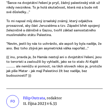
"Šance na dvojstátní řešení je pryč, žádný palestinský stát už
nikdy nevznikne. To je holá skutečnost, která má a bude mít
své důsledky..."
To mi napsal můj dávný izraelský známý, který odjakživa
prosazoval, aby část Jeruzaléma a tzv. Západní břeh spojený
železničně a dálničně s Gazou, tvořil základ samostatného
muslimského státu Palestina.
"Nevím, jestli by nás to uchránilo, ale aspoň by byla naděje, že
ano. Bez toho zbývá jen asymetrická válka napořád..."
((( inu, pravda je, že Hamás nestojí ani o dvojstátní řešení, jsou
to teroristi a zasloužili by vyhladit, jako se to stalo Al-Kajdě
......... ale nemůžu si pomoct, na těch slovech něco je, protože
jak píše Matar - jak mají Palestinci žít bez naděje, bez
budoucnosti? )))
Filip Outrata
, redaktor
FO
11. října 2023 v 6.33