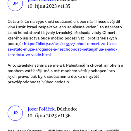
JP
10. října 2023 v 11.35
Ostatně, že na vypuknutí současné erupce násilí nese svůj díl
viny i stát Izrael respektive jeho současné vedení, to naprosto
jasně konstatoval i bývalý izraelský předseda vlády Olmert,
kterého asi sotva bude možno podezřívat i protiizraelských
postojů:
https://blisty.cz/art/115577-ehud-olmert-za-to-co-
se-stalo-muze-arogance-a-neschopnost-netanjahua-a-jeho-
teroristu-ve-vlade.html
Ano, izraelská strana se měla k Palestincům chovat mnohem a
mnohem vstřícněji, měla mít mnohem větší pochopení pro
jejich práva; pak by k současnému útoku s největší
pravděpodobností vůbec nedošlo.
Josef Poláček
, Důchodce
JP
10. října 2023 v 11.36