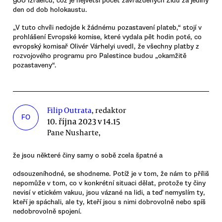
900 Izraelců, což je největší počet zavražděných Židů za jediný
den od dob holokaustu.
„V tuto chvíli nedojde k žádnému pozastavení plateb,“ stojí v
prohlášení Evropské komise, které vydala pět hodin poté, co
evropský komisař Olivér Várhelyi uvedl, že všechny platby z
rozvojového programu pro Palestince budou „okamžitě
pozastaveny“.
Filip Outrata
, redaktor
FO
10. října 2023 v 14.15
Pane Nusharte,
že jsou některé činy samy o sobě zcela špatné a
odsouzeníhodné, se shodneme. Potíž je v tom, že nám to příliš
nepomůže v tom, co v konkrétní situaci dělat, protože ty činy
nevisí v etickém vakuu, jsou vázané na lidi, a teď nemyslím ty,
kteří je spáchali, ale ty, kteří jsou s nimi dobrovolně nebo spíš
nedobrovolně spojení.