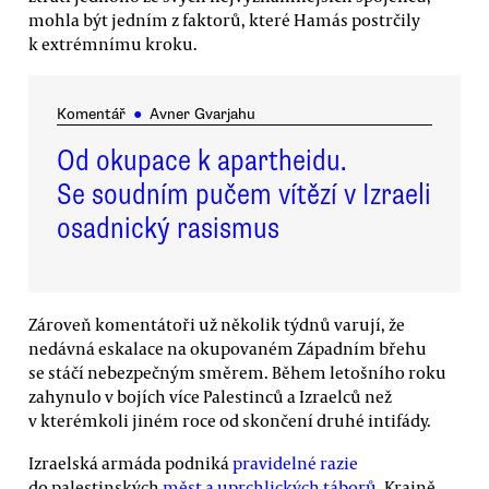
mohla být jedním z faktorů, které Hamás postrčily
k extrémnímu kroku.
Komentář
●
Avner Gvarjahu
Od okupace k apartheidu.
Se soudním pučem vítězí v Izraeli
osadnický rasismus
Zároveň komentátoři už několik týdnů varují, že
nedávná eskalace na okupovaném Západním břehu
se stáčí nebezpečným směrem. Během letošního roku
zahynulo v bojích více Palestinců a Izraelců než
v kterémkoli jiném roce od skončení druhé intifády.
Izraelská armáda podniká
pravidelné razie
do palestinských
měst a uprchlických táborů
. Krajně