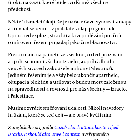
útoku na Gazu, který bude tvrdší než všechny
předchozí.
Někteří Izraelci říkají, že je načase Gazu vymazat z mapy
a srovnat se zemí — v podstatě volají po genocidě.
Uprostřed explozí, strachu a krveprolévání jim řeči
o mírovém řešení připadají jako čiré bláznovství.
Přesto mám na paměti, že všechno, co teď prožívám
a spolu se mnou všichni Izraelci, až příliš dlouho
ve svých životech zakoušely miliony Palestinců.
Jediným řešením je a vždy bylo ukončit apartheid,
okupaci a blokádu a usilovat o budoucnost založenou
na spravedlnosti a rovnosti pro nás všechny — Izraelce
i Palestince.
Musíme zvrátit směřování událostí. Nikoli navzdory
hrůzám, které se teď dějí — ale právě kvůli nim.
Z anglického originálu
Gaza’s shock attack has terrified
Israelis. It should also unveil context
, uveřejněného