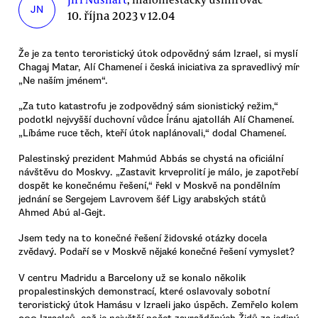
JN
10. října 2023 v 12.04
Že je za tento teroristický útok odpovědný sám Izrael, si myslí
Chagaj Matar, Alí Chameneí i česká iniciativa za spravedlivý mír
„Ne naším jménem“.
„Za tuto katastrofu je zodpovědný sám sionistický režim,“
podotkl nejvyšší duchovní vůdce Íránu ajatolláh Alí Chameneí.
„Líbáme ruce těch, kteří útok naplánovali,“ dodal Chameneí.
Palestinský prezident Mahmúd Abbás se chystá na oficiální
návštěvu do Moskvy. „Zastavit krveprolití je málo, je zapotřebí
dospět ke konečnému řešení,“ řekl v Moskvě na pondělním
jednání se Sergejem Lavrovem šéf Ligy arabských států
Ahmed Abú al-Gejt.
Jsem tedy na to konečné řešení židovské otázky docela
zvědavý. Podaří se v Moskvě nějaké konečné řešení vymyslet?
V centru Madridu a Barcelony už se konalo několik
propalestinských demonstrací, které oslavovaly sobotní
teroristický útok Hamásu v Izraeli jako úspěch. Zemřelo kolem