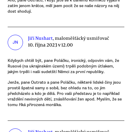
Ano, pane Outrato, i když jste se k danému konfliktu vyjádřil
zatím jenom krátce, měl jsem pocit že se naše názory na něj
dost shodují.
Jiří Nushart
, maloměšťácký usmiřovač
JN
10. října 2023 v 12.00
Kdybych chtěl být, pane Poláčku, ironický, odpovím vám, že
Rusové (na ukrajinském území) trpěli podobným útlakem,
jakým trpěli i naši sudetští Němci za první republiky.
Jenže, pane Outrato a pane Poláčku, některé lidské činy jsou
prostě špatné samy o sobě, bez ohledu na to, co jim
předcházelo a kdo je dělá. Pro vaši představu je to například
vraždění nevinných dětí, znásilňování žen apod. Myslím, že se
tomu říká přirozená morálka.
Jiří Nushart
, maloměšťácký usmiřovač