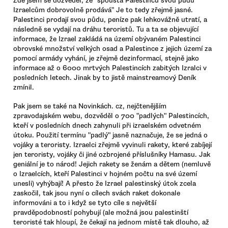
Zde jsem se dozvěděl, že "spousta Palestinců svou půdu
Izraelcům dobrovolně prodává" Je to tedy zřejmě jasné.
Palestinci prodají svou půdu, peníze pak lehkovážně utratí, a
následně se vydají na dráhu teroristů. Tu a ta se objevující
informace, že Izrael zakládá na území obývaném Palestinci
obrovské množství velkých osad a Palestince z jejich území za
pomocí armády vyhání, je zřejmě dezinformací, stejně jako
informace až o 6000 mrtvých Palestincích zabitých Izralci v
posledních letech. Jinak by to jistě mainstreamový Deník
zmínil.
Pak jsem se také na Novinkách. cz, nejčtenějším
zpravodajském webu, dozvěděl o 700 "padlých" Palestincích,
kteří v posledních dnech zahynuli při izraelském odvetném
útoku. Použití termínu "padlý" jasně naznačuje, že se jedná o
vojáky a teroristy. Izraelci zřejmě vyvinuli rakety, které zabíjejí
jen teroristy, vojáky či jiné ozbrojené příslušníky Hamasu. Jak
geniální je to národ! Jejich rakety se ženám a dětem (nemluvě
o Izraelcích, kteří Palestinci v hojném počtu na své území
unesli) vyhýbají! A přesto že Izrael palestinský útok zcela
zaskočil, tak jsou nyní o cílech svách raket dokonale
informováni a to i když se tyto cíle s největší
pravděpodobností pohybují (ale možná jsou palestinští
teroristé tak hloupí, že čekají na jednom místě tak dlouho, až