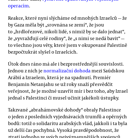
operacím
.
Reakce, které nyní slýcháme od mnohých Izraelců — že
by Gaza měla být „srovnána se zemí“, že jsou
to „hrdlořezové, nikoli lidé, s nimiž by se dalo jednat“,
že „vyvražďují celé rodiny“, že „s nimi se nedá bavit“ —
to všechno jsou věty, které jsem v okupované Palestině
bezpočtukrát slyšel o Izraelcích.
Útok dnes ráno má ale i bezprostřednější souvislosti.
Jednou z nich je
normalizační dohoda
mezi Saúdskou
Arábií a Izraelem, která je na spadnutí. Premiér
Benjamin Netanjahu se už roky snaží přesvědčit
veřejnost, že je možné uzavřít mír i bez toho, aby Izrael
jednal s Palestinci či musel učinit jakékoli ústupky.
Takzvané „abrahámovské dohody“ obraly Palestince
o jeden z posledních vyjednávacích trumfů a opěrných
bodů: totiž o solidaritu arabských vlád, jakkoli i ta byla
už delší čas pochybná. Vysoká pravděpodobnost, že
ztratí jednoho ze svých nejvýznamnějších spojenců,