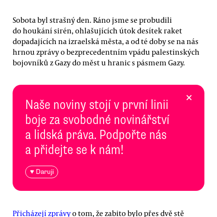
Sobota byl strašný den. Ráno jsme se probudili
do houkání sirén, ohlašujících útok desítek raket
dopadajících na izraelská města, a od té doby se na nás
hrnou zprávy o bezprecedentním vpádu palestinských
bojovníků z Gazy do měst u hranic s pásmem Gazy.
×
Naše noviny stojí v první linii
boje za svobodné novinářství
a lidská práva. Podpořte nás
a přidejte se k nám!
♥ Daruji
Přicházejí zprávy
o tom, že zabito bylo přes dvě stě