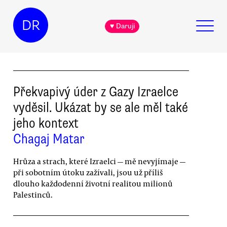
DR
♥ Daruji
Překvapivý úder z Gazy Izraelce
vyděsil. Ukázat by se ale měl také
jeho kontext
Chagaj Matar
Hrůza a strach, které Izraelci — mě nevyjímaje —
při sobotním útoku zažívali, jsou už příliš
dlouho každodenní životní realitou milionů
Palestinců.