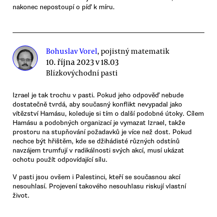
nakonec nepostoupí o píď k míru.
Bohuslav Vorel
, pojistný matematik
10. října 2023 v 18.03
Blízkovýchodní pasti
Izrael je tak trochu v pasti. Pokud jeho odpověď nebude
dostatečně tvrdá, aby současný konflikt nevypadal jako
vítězství Hamásu, koleduje si tím o další podobné útoky. Cílem
Hamásu a podobných organizací je vymazat Izrael, takže
prostoru na stupňování požadavků je více než dost. Pokud
nechce být hřištěm, kde se džihádisté různých odstínů
navzájem trumfují v radikálnosti svých akcí, musí ukázat
ochotu použít odpovídající sílu.
V pasti jsou ovšem i Palestinci, kteří se současnou akcí
nesouhlasí. Projevení takového nesouhlasu riskují vlastní
život.