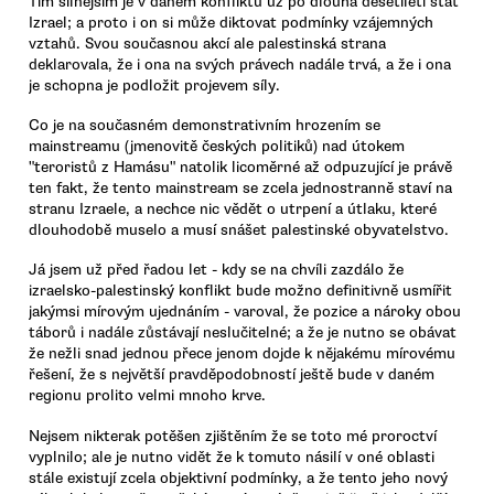
Tím silnějším je v daném konfliktu už po dlouhá desetiletí stát
Izrael; a proto i on si může diktovat podmínky vzájemných
vztahů. Svou současnou akcí ale palestinská strana
deklarovala, že i ona na svých právech nadále trvá, a že i ona
je schopna je podložit projevem síly.
Co je na současném demonstrativním hrozením se
mainstreamu (jmenovitě českých politiků) nad útokem
"teroristů z Hamásu" natolik licoměrné až odpuzující je právě
ten fakt, že tento mainstream se zcela jednostranně staví na
stranu Izraele, a nechce nic vědět o utrpení a útlaku, které
dlouhodobě muselo a musí snášet palestinské obyvatelstvo.
Já jsem už před řadou let - kdy se na chvíli zazdálo že
izraelsko-palestinský konflikt bude možno definitivně usmířit
jakýmsi mírovým ujednáním - varoval, že pozice a nároky obou
táborů i nadále zůstávají neslučitelné; a že je nutno se obávat
že nežli snad jednou přece jenom dojde k nějakému mírovému
řešení, že s největší pravděpodobností ještě bude v daném
regionu prolito velmi mnoho krve.
Nejsem nikterak potěšen zjištěním že se toto mé proroctví
vyplnilo; ale je nutno vidět že k tomuto násilí v oné oblasti
stále existují zcela objektivní podmínky, a že tento jeho nový