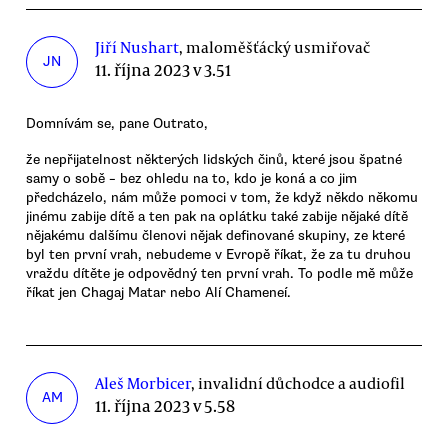
Jiří Nushart
, maloměšťácký usmiřovač
JN
11. října 2023 v 3.51
Domnívám se, pane Outrato,
že nepřijatelnost některých lidských činů, které jsou špatné
samy o sobě – bez ohledu na to, kdo je koná a co jim
předcházelo, nám může pomoci v tom, že když někdo někomu
jinému zabije dítě a ten pak na oplátku také zabije nějaké dítě
nějakému dalšímu členovi nějak definované skupiny, ze které
byl ten první vrah, nebudeme v Evropě říkat, že za tu druhou
vraždu dítěte je odpovědný ten první vrah. To podle mě může
říkat jen Chagaj Matar nebo Alí Chameneí.
Aleš Morbicer
, invalidní důchodce a audiofil
AM
11. října 2023 v 5.58