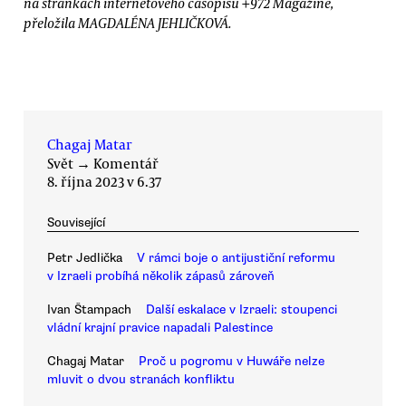
na stránkách internetového časopisu +972 Magazine,
přeložila MAGDALÉNA JEHLIČKOVÁ.
Chagaj Matar
Svět
→
Komentář
8. října 2023 v 6.37
Související
Petr Jedlička
V rámci boje o antijustiční reformu
v Izraeli probíhá několik zápasů zároveň
Ivan Štampach
Další eskalace v Izraeli: stoupenci
vládní krajní pravice napadali Palestince
Chagaj Matar
Proč u pogromu v Huwáře nelze
mluvit o dvou stranách konfliktu