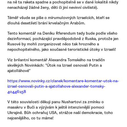
na ně ta raketa spadne a pochopitelně se v dané lokalitě nikdy
nenacházejí žádné ženy, děti či jiní nevinní civilisté).
Téměř všude se píše o mírumulovných Izraelcích, kteří se
dlouhá desetiletí brání krvelačným Arabům.
Tento komentář na Deníku Rferendum tedy bude podle všeho
dezinformací, pocházející pravděpodobně z Ruska, protože jen
Rusové by mohli zorganizovat něco tak hrozného a
nepochopitelného, jako současné teroristické útoky v Izraeli!
Viz brilantní komentář Alexandra Tomského na tradičn
skvěkých Novinkách: "Útok na Izrael osnovali Putin a
ajatolláhové"
https://www.novinky.cz/clanek/komentare-komentar-utok-na-
izrael-osnovali-putin-a-ajatollahove-alexander-tomsky-
40446158
V této souvislosti děkuji panu Nushartovi za zmínku o
masakru v Buči a výzývám k ještě intenzivnější pomoci
Ukrajině. Bůh ochraňuj USA, strážce naší demokracie, toho
nejcenějšího, co tu máme!