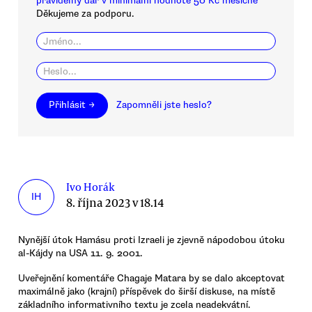
pravidelný dar v minimální hodnotě 50 Kč měsíčně
Děkujeme za podporu.
Přihlásit →
Zapomněli jste heslo?
Ivo Horák
IH
8. října 2023 v 18.14
Nynější útok Hamásu proti Izraeli je zjevně nápodobou útoku
al-Kájdy na USA 11. 9. 2001.
Uveřejnění komentáře Chagaje Matara by se dalo akceptovat
maximálně jako (krajní) příspěvek do širší diskuse, na místě
základního informativního textu je zcela neadekvátní.