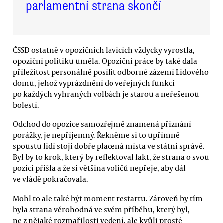
parlamentní strana skončí
ČSSD ostatně v opozičních lavicích vždycky vyrostla,
opoziční politiku uměla. Opoziční práce by také dala
příležitost personálně posílit odborné zázemí Lidového
domu, jehož vyprázdnění do veřejných funkcí
po každých vyhraných volbách je starou a neřešenou
bolestí.
Odchod do opozice samozřejmě znamená přiznání
porážky, je nepříjemný. Řekněme si to upřímně —
spoustu lidí stojí dobře placená místa ve státní správě.
Byl by to krok, který by reflektoval fakt, že strana o svou
pozici přišla a že si většina voličů nepřeje, aby dál
ve vládě pokračovala.
Mohl to ale také být moment restartu. Zároveň by tím
byla strana věrohodná ve svém příběhu, který byl,
ne z nějaké rozmařilosti vedení, ale kvůli prosté