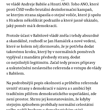
ve vládě Andreje Babiše a Hnutí ANO. Toho ANO, které
proti ČSSD vedlo brutální dezinformační kampaň,
se kterým strana zápasila o stejné voliče, které ji spolu
s Hradem několikrát podrazilo a které jasně ukázalo,
jaký poměr má k demokracii.
Protože účast v Babišově vládě zněla i tehdy absurdně
a skandálně, rozhodl se Jan Hamáček a nové vedení,
které se kolem něj zformovalo, že je potřeba dodat
takovému kroku, který by v normálních poměrech
vyplýval z mandátu předsedy strany, dodat
co nejsilnější legitimitu. Začal tedy proces přípravy
a uskutečnění neslavného referenda o vstupu do vlády
s Babišem.
Na podrobnější popis okolností a průběhu referenda
uvnitř strany s demokracií v názvu a s ambicí být
tradičním pilířem demokratického uspořádání, zde
není prostor. Shrnu jej konstatováním, že kdyby
stejným způsobem probíhaly normální celostátní
volby, nežili bychom v demokratickém státě.