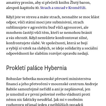
amatéry prosím, aby si přečetli knihu Žlutý baron,
alespoň kapitolu 10.
Strach a smrad v Kroměříži
.
Když jste ve stresu a máte strach, nesnažíte se moc klást
odpor, vůči státní moci jste submisivní, strach
sublimujete v agresivitu buď vůči agresorovi, ale
mnohem častěji vůči těm, kteří se nemohou bránit
a vás ohrozit. Když nemůžete konfrontovat silné,
konfrontujete slabé. Ve společnosti, která se bojí
a vybíjí si vztek na slabých, se ideje solidarity a sociální
odpovědnosti ke slabším rozvíjet opravdu nedají.
Prokletí paláce Hybernia
Bohuslav Sobotka mocenské převzetí ministerstva
financí a jeho přetvoření v mocenské centrum Andreje
Babiše samozřejmě neřídil a ani je neplánoval, jen
je umožnil a v první polovině svého vládnutí proti
němu nic fakticky neudělal. Jak mi v osobním
rozhovoru přiznal jeden z nejbližších poradců