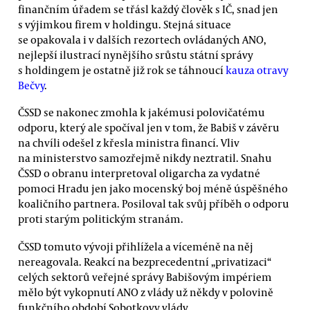
finančním úřadem se třásl každý člověk s IČ, snad jen
s výjimkou firem v holdingu. Stejná situace
se opakovala i v dalších rezortech ovládaných ANO,
nejlepší ilustrací nynějšího srůstu státní správy
s holdingem je ostatně již rok se táhnoucí
kauza otravy
Bečvy
.
ČSSD se nakonec zmohla k jakémusi polovičatému
odporu, který ale spočíval jen v tom, že Babiš v závěru
na chvíli odešel z křesla ministra financí. Vliv
na ministerstvo samozřejmě nikdy neztratil. Snahu
ČSSD o obranu interpretoval oligarcha za vydatné
pomoci Hradu jen jako mocenský boj méně úspěšného
koaličního partnera. Posiloval tak svůj příběh o odporu
proti starým politickým stranám.
ČSSD tomuto vývoji přihlížela a víceméně na něj
nereagovala. Reakcí na bezprecedentní „privatizaci“
celých sektorů veřejné správy Babišovým impériem
mělo být vykopnutí ANO z vlády už někdy v polovině
funkčního období Sobotkovy vlády.