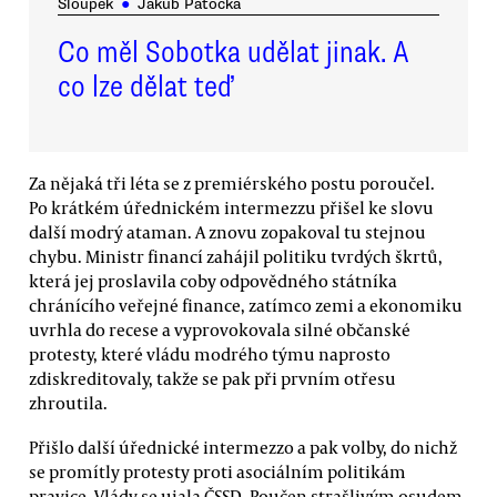
Sloupek
●
Jakub Patočka
Co měl Sobotka udělat jinak. A
co lze dělat teď
Za nějaká tři léta se z premiérského postu poroučel.
Po krátkém úřednickém intermezzu přišel ke slovu
další modrý ataman. A znovu zopakoval tu stejnou
chybu. Ministr financí zahájil politiku tvrdých škrtů,
která jej proslavila coby odpovědného státníka
chránícího veřejné finance, zatímco zemi a ekonomiku
uvrhla do recese a vyprovokovala silné občanské
protesty, které vládu modrého týmu naprosto
zdiskreditovaly, takže se pak při prvním otřesu
zhroutila.
Přišlo další úřednické intermezzo a pak volby, do nichž
se promítly protesty proti asociálním politikám
pravice. Vlády se ujala ČSSD. Poučen strašlivým osudem