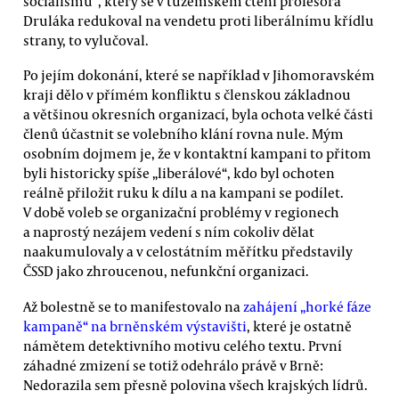
socialismu“, který se v tuzemském čtení profesora
Druláka redukoval na vendetu proti liberálnímu křídlu
strany, to vylučoval.
Po jejím dokonání, které se například v Jihomoravském
kraji dělo v přímém konfliktu s členskou základnou
a většinou okresních organizací, byla ochota velké části
členů účastnit se volebního klání rovna nule. Mým
osobním dojmem je, že v kontaktní kampani to přitom
byli historicky spíše „liberálové“, kdo byl ochoten
reálně přiložit ruku k dílu a na kampani se podílet.
V době voleb se organizační problémy v regionech
a naprostý nezájem vedení s ním cokoliv dělat
naakumulovaly a v celostátním měřítku představily
ČSSD jako zhroucenou, nefunkční organizaci.
Až bolestně se to manifestovalo na
zahájení „horké fáze
kampaně“ na brněnském výstavišti
, které je ostatně
námětem detektivního motivu celého textu. První
záhadné zmizení se totiž odehrálo právě v Brně:
Nedorazila sem přesně polovina všech krajských lídrů.