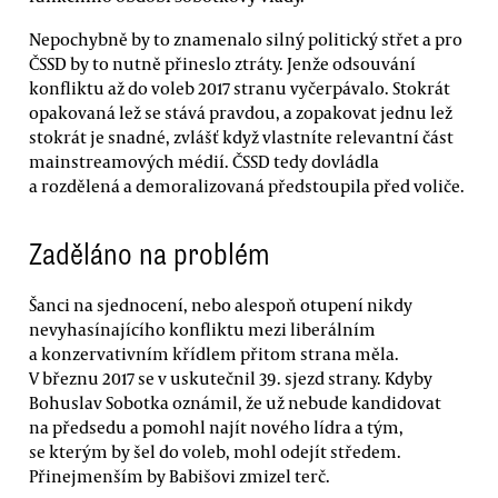
Nepochybně by to znamenalo silný politický střet a pro
ČSSD by to nutně přineslo ztráty. Jenže odsouvání
konfliktu až do voleb 2017 stranu vyčerpávalo. Stokrát
opakovaná lež se stává pravdou, a zopakovat jednu lež
stokrát je snadné, zvlášť když vlastníte relevantní část
mainstreamových médií. ČSSD tedy dovládla
a rozdělená a demoralizovaná předstoupila před voliče.
Zaděláno na problém
Šanci na sjednocení, nebo alespoň otupení nikdy
nevyhasínajícího konfliktu mezi liberálním
a konzervativním křídlem přitom strana měla.
V březnu 2017 se v uskutečnil 39. sjezd strany. Kdyby
Bohuslav Sobotka oznámil, že už nebude kandidovat
na předsedu a pomohl najít nového lídra a tým,
se kterým by šel do voleb, mohl odejít středem.
Přinejmenším by Babišovi zmizel terč.