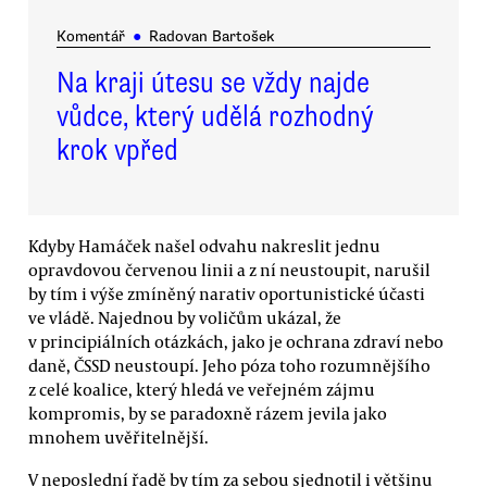
Komentář
●
Radovan Bartošek
Na kraji útesu se vždy najde
vůdce, který udělá rozhodný
krok vpřed
Kdyby Hamáček našel odvahu nakreslit jednu
opravdovou červenou linii a z ní neustoupit, narušil
by tím i výše zmíněný narativ oportunistické účasti
ve vládě. Najednou by voličům ukázal, že
v principiálních otázkách, jako je ochrana zdraví nebo
daně, ČSSD neustoupí. Jeho póza toho rozumnějšího
z celé koalice, který hledá ve veřejném zájmu
kompromis, by se paradoxně rázem jevila jako
mnohem uvěřitelnější.
V neposlední řadě by tím za sebou sjednotil i většinu