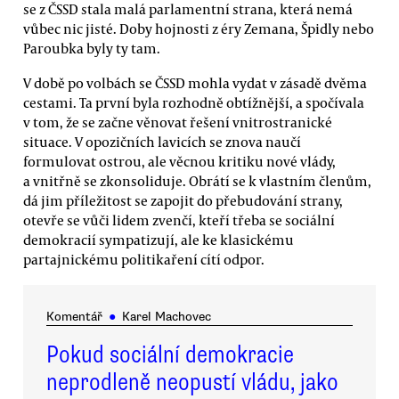
se z ČSSD stala malá parlamentní strana, která nemá
vůbec nic jisté. Doby hojnosti z éry Zemana, Špidly nebo
Paroubka byly ty tam.
V době po volbách se ČSSD mohla vydat v zásadě dvěma
cestami. Ta první byla rozhodně obtížnější, a spočívala
v tom, že se začne věnovat řešení vnitrostranické
situace. V opozičních lavicích se znova naučí
formulovat ostrou, ale věcnou kritiku nové vlády,
a vnitřně se zkonsoliduje. Obrátí se k vlastním členům,
dá jim příležitost se zapojit do přebudování strany,
otevře se vůči lidem zvenčí, kteří třeba se sociální
demokracií sympatizují, ale ke klasickému
partajnickému politikaření cítí odpor.
Komentář
●
Karel Machovec
Pokud sociální demokracie
neprodleně neopustí vládu, jako