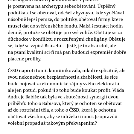
je postavena na archetypu sebeobětování. Úspěšný
podnikatel se obětoval, odešel z byznysu, kde vydělával
násobně lepší peníze, do politiky, obětoval firmy, které
musel dát do svěřenského fondu. Maká šestnáct hodin
denně, protože se obětuje pro své voliče. Obětuje se za
důchodce v konfliktu s rozzuřenými chuligány. Obětuje
se, když se vzpírá Bruselu… Jistě, je to absurdní, ale
na psaní kvalitní sci-fi má pan budoucí expremiér dobře
placené profíky.
ČSSD naproti tomu komunikovala, nikoli explicitně, ale
svou nekonečnou bezpáteřností a zbabělostí, že sice
bude bojovat za ekonomické zájmy svého elektorátu,
ale jen potud, pokud jí z toho bude koukat profit. Vláda
Andreje Babiše tak byla ve skutečnosti synergií dvou
příběhů: Toho o Babišovi, který je ochoten se obětovat
až do roztrhání těla, a toho o ČSSD, která je ochotna
obětovat všechno, aby se udržela u moci. Je opravdu
volební propad až takovým překvapením?