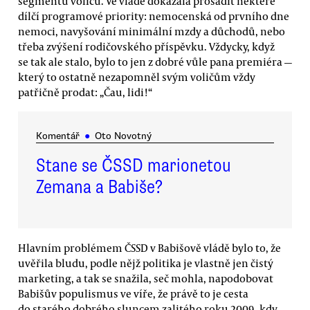
segmentů voličů. Ve vládě dokázala prosadit některé
dílčí programové priority: nemocenská od prvního dne
nemoci, navyšování minimální mzdy a důchodů, nebo
třeba zvýšení rodičovského příspěvku. Vždycky, když
se tak ale stalo, bylo to jen z dobré vůle pana premiéra —
který to ostatně nezapomněl svým voličům vždy
patřičně prodat: „Čau, lidi!“
Komentář
●
Oto Novotný
Stane se ČSSD marionetou
Zemana a Babiše?
Hlavním problémem ČSSD v Babišově vládě bylo to, že
uvěřila bludu, podle nějž politika je vlastně jen čistý
marketing, a tak se snažila, seč mohla, napodobovat
Babišův populismus ve víře, že právě to je cesta
do starého dobrého sluncem zalitého roku 2009, kdy