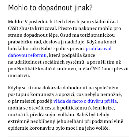
Mohlo to dopadnout jinak?
Mohlo! V posledních třech letech jsem vládní účast
ČSSD zhusta kritizoval. Přesto to nakonec mohlo pro
stranu dopadnout lépe. Osud má totiž stranickou
prababičku rád, doslova jí nadržuje. Když na konci
loňského roku Babiš spolu s pravicí
prohlasoval
daňovou reformu
, která podpálila šance
na udržitelnost sociálních systémů, a porušil tím už
poněkolikáté koaliční smlouvu, měla ČSSD šanci převzít
iniciativu.
Kdyby se strana dokázala dohodnout na společném
postupu s komunisty a opozicí, což nebylo nemožné,
o pár měsíců později
vláda de facto o důvěru přišla
,
mohla se otevřít cesta k politickému řešení krize,
možná i k předčasným volbám. Babiš byl tehdy
extrémně neoblíbený, jeho selhání při podzimní vlně
epidemie koronaviru bylo moc i na jeho voliče.