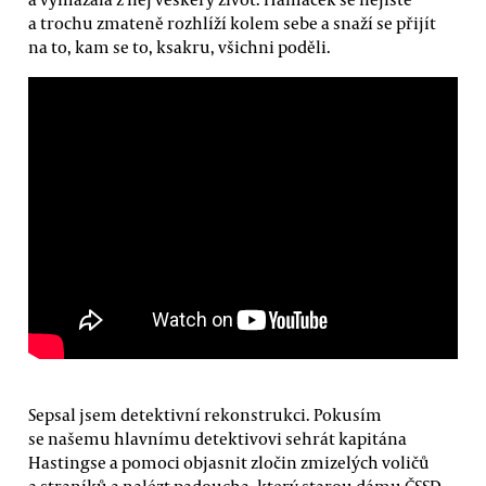
a trochu zmateně rozhlíží kolem sebe a snaží se přijít
na to, kam se to, ksakru, všichni poděli.
Sepsal jsem detektivní rekonstrukci. Pokusím
se našemu hlavnímu detektivovi sehrát kapitána
Hastingse a pomoci objasnit zločin zmizelých voličů
a straníků a nalézt padoucha, který starou dámu ČSSD