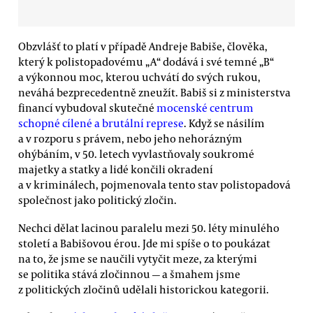
Obzvlášť to platí v případě Andreje Babiše, člověka,
který k polistopadovému „A“ dodává i své temné „B“
a výkonnou moc, kterou uchvátí do svých rukou,
neváhá bezprecedentně zneužít. Babiš si z ministerstva
financí vybudoval skutečné
mocenské centrum
schopné cílené a brutální represe
. Když se násilím
a v rozporu s právem, nebo jeho nehorázným
ohýbáním, v 50. letech vyvlastňovaly soukromé
majetky a statky a lidé končili okradení
a v kriminálech, pojmenovala tento stav polistopadová
společnost jako politický zločin.
Nechci dělat lacinou paralelu mezi 50. léty minulého
století a Babišovou érou. Jde mi spíše o to poukázat
na to, že jsme se naučili vytyčit meze, za kterými
se politika stává zločinnou — a šmahem jsme
z politických zločinů udělali historickou kategorii.