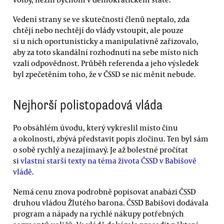
Vedení strany se ve skutečnosti členů neptalo, zda
chtějí nebo nechtějí do vlády vstoupit, ale pouze
si u nich oportunisticky a manipulativně zařizovalo,
aby za toto skandální rozhodnutí na sebe místo nich
vzali odpovědnost. Průběh referenda a jeho výsledek
byl zpečetěním toho, že v ČSSD se nic měnit nebude.
Nejhorší polistopadová vláda
Po obsáhlém úvodu, který vykreslil místo činu
a okolnosti, zbývá představit popis zločinu. Ten byl sám
o sobě rychlý a nezajímavý. Je až bolestné pročítat
si
vlastní starší texty na téma života ČSSD v Babišově
vládě
.
Nemá cenu znova podrobně popisovat anabázi ČSSD
druhou vládou Žlutého barona. ČSSD Babišovi dodávala
program a nápady na rychlé nákupy potřebných