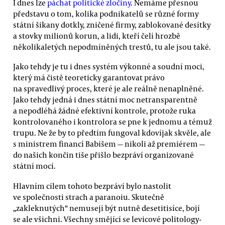
I dnes lze
páchat politické zločiny
. Nemáme přesnou
představu o tom, kolika podnikatelů se různé formy
státní šikany dotkly, zničené firmy, zablokované desítky
a stovky milionů korun, a lidi, kteří čelí hrozbě
několikaletých nepodmíněných trestů, tu ale jsou také.
Jako tehdy je tu i dnes systém výkonné a soudní moci,
který má čistě teoreticky garantovat právo
na spravedlivý proces, které je ale reálně nenaplněné.
Jako tehdy jedná i dnes státní moc netransparentně
a nepodléhá žádné efektivní kontrole, protože ruka
kontrolovaného i kontrolora se pne k jednomu a témuž
trupu. Ne že by to předtím fungoval kdovíjak skvěle, ale
s ministrem financí Babišem — nikoli až premiérem —
do našich končin tiše přišlo bezpráví organizované
státní mocí.
Hlavním cílem tohoto bezpráví bylo nastolit
ve společnosti strach a paranoiu. Skutečně
„zakleknutých“ nemusejí být nutně desetitisíce, bojí
se ale všichni. Všechny smějící se levicové politology-