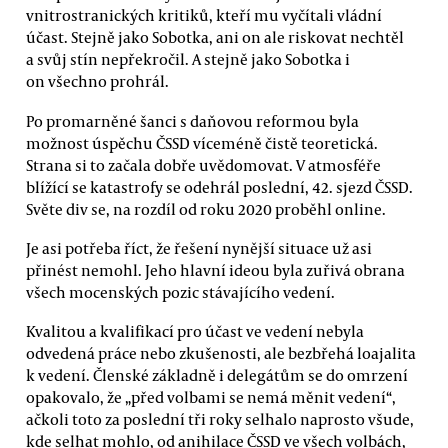
vnitrostranických kritiků, kteří mu vyčítali vládní
účast. Stejně jako Sobotka, ani on ale riskovat nechtěl
a svůj stín nepřekročil. A stejně jako Sobotka i
on všechno prohrál.
Po promarněné šanci s daňovou reformou byla
možnost úspěchu ČSSD víceméně čistě teoretická.
Strana si to začala dobře uvědomovat. V atmosféře
blížící se katastrofy se odehrál poslední, 42. sjezd ČSSD.
Světe div se, na rozdíl od roku 2020 proběhl online.
Je asi potřeba říct, že řešení nynější situace už asi
přinést nemohl. Jeho hlavní ideou byla zuřivá obrana
všech mocenských pozic stávajícího vedení.
Kvalitou a kvalifikací pro účast ve vedení nebyla
odvedená práce nebo zkušenosti, ale bezbřehá loajalita
k vedení. Členské základně i delegátům se do omrzení
opakovalo, že „před volbami se nemá měnit vedení“,
ačkoli toto za poslední tři roky selhalo naprosto všude,
kde selhat mohlo, od anihilace ČSSD ve všech volbách,