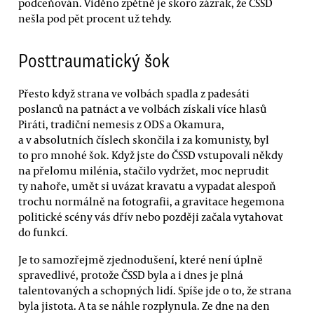
podceňován. Viděno zpětně je skoro zázrak, že ČSSD
nešla pod pět procent už tehdy.
Posttraumatický šok
Přesto když strana ve volbách spadla z padesáti
poslanců na patnáct a ve volbách získali více hlasů
Piráti, tradiční nemesis z ODS a Okamura,
a v absolutních číslech skončila i za komunisty, byl
to pro mnohé šok. Když jste do ČSSD vstupovali někdy
na přelomu milénia, stačilo vydržet, moc neprudit
ty nahoře, umět si uvázat kravatu a vypadat alespoň
trochu normálně na fotografii, a gravitace hegemona
politické scény vás dřív nebo později začala vytahovat
do funkcí.
Je to samozřejmě zjednodušení, které není úplně
spravedlivé, protože ČSSD byla a i dnes je plná
talentovaných a schopných lidí. Spíše jde o to, že strana
byla jistota. A ta se náhle rozplynula. Ze dne na den