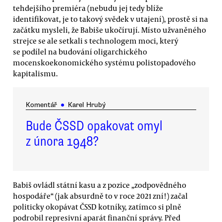
tehdejšího premiéra (nebudu jej tedy blíže
identifikovat, je to takový svědek v utajení), prostě si na
začátku mysleli, že Babiše ukočírují. Místo užvaněného
strejce se ale setkali s technologem moci, který
se podílel na budování oligarchického
mocenskoekonomického systému polistopadového
kapitalismu.
Komentář
●
Karel Hrubý
Bude ČSSD opakovat omyl
z února 1948?
Babiš ovládl státní kasu a z pozice „zodpovědného
hospodáře“ (jak absurdně to v roce 2021 zní!) začal
politicky okopávat ČSSD kotníky, zatímco si plně
podrobil represivní aparát finanční správy. Před