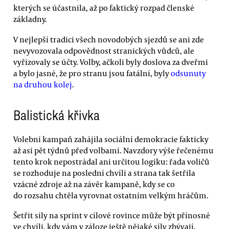
kterých se účastnila, až po faktický rozpad členské
základny.
V nejlepší tradici všech novodobých sjezdů se ani zde
nevyvozovala odpovědnost stranických vůdců, ale
vyřizovaly se účty. Volby, ačkoli byly doslova za dveřmi
a bylo jasné, že pro stranu jsou fatální, byly
odsunuty
na druhou kolej
.
Balistická křivka
Volební kampaň zahájila sociální demokracie fakticky
až asi pět týdnů před volbami. Navzdory výše řečenému
tento krok nepostrádal ani určitou logiku: řada voličů
se rozhoduje na poslední chvíli a strana tak šetřila
vzácné zdroje až na závěr kampaně, kdy se co
do rozsahu chtěla vyrovnat ostatním velkým hráčům.
Šetřit síly na sprint v cílové rovince může být přínosné
ve chvíli, kdy vám v záloze ještě nějaké síly zbývají.