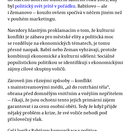
byl
politický svět ještě v pořádku
. Babišovo — ale
i Zemanovo — kouzlo ovšem spočívá v něčem jiném než
v pouhém marketingu.
Navzdory hlasitým proklamacím o tom, že kulturní
konflikt je zábava pro městské elity a politická moc
se rozděluje na ekonomických tématech, je tomu
přesně naopak. Babiš nebo Zeman vyhrávají, protože
kombinují ekonomické a kulturní sdělení: Sociálně
populistickou politikou se identifikují s ekonomickými
zájmy cílové skupiny voličů.
Zároveň jim různými způsoby — konflikt
s mainstreamovými médii, „až do roztrhání těla“,
obrana před domnělým vnitřním a vnějším nepřítelem
— říkají, že jsou ochotni tento jejich primární zájem
garantovat i za cenu osobní oběti. Tedy že když přijde
nějaký problém a krize, že své voliče nehodí pod
příslovečný vlak.
Celá logika Babišovy komunikace v politice