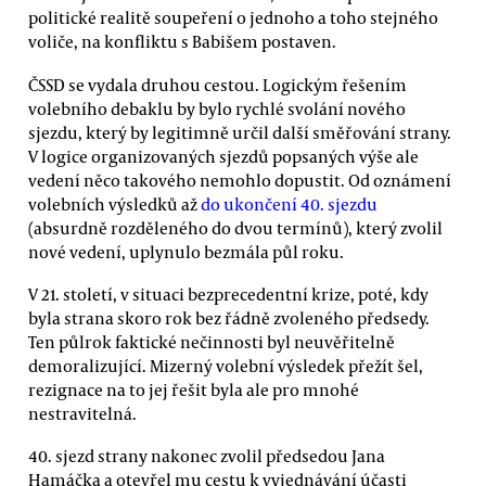
politické realitě soupeření o jednoho a toho stejného
voliče, na konfliktu s Babišem postaven.
ČSSD se vydala druhou cestou. Logickým řešením
volebního debaklu by bylo rychlé svolání nového
sjezdu, který by legitimně určil další směřování strany.
V logice organizovaných sjezdů popsaných výše ale
vedení něco takového nemohlo dopustit. Od oznámení
volebních výsledků až
do ukončení 40. sjezdu
(absurdně rozděleného do dvou termínů), který zvolil
nové vedení, uplynulo bezmála půl roku.
V 21. století, v situaci bezprecedentní krize, poté, kdy
byla strana skoro rok bez řádně zvoleného předsedy.
Ten půlrok faktické nečinnosti byl neuvěřitelně
demoralizující. Mizerný volební výsledek přežít šel,
rezignace na to jej řešit byla ale pro mnohé
nestravitelná.
40. sjezd strany nakonec zvolil předsedou Jana
Hamáčka a otevřel mu cestu k vyjednávání účasti