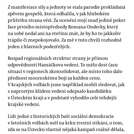
Z manifestace síly a jednoty se stala parodie prokládaná
zpěvem gospelů, která odhalila, v jak hlubokém
průšvihu strana vězí. Za ocenění stojí snad jedině poker
face prvního místopředsedy Romana Onderky, který
na sobě nedal ani na vteřinu znát, že by ho to jakkoliv
trápilo či znepokojovalo. Za mě v tuto chvíli rozhodně
jeden z hlavních podezřelých.
Rozpad regionálních struktur strany je přímou
odpovědností Hamáčkova vedení. To mělo dost času
situaci v regionech zkonsolidovat, ale místo toho dalo
přednost mocenskému boji za každou cenu.
V krajských volbách jsme například mohli sledovat, jak
s naprostým klidem vedení odepsalo kandidátku
v Ústeckém kraji a v podstatě vyhodilo celé tehdejší
krajské vedení.
Lídr jedné z historických bašt sociální demokracie
v letošních volbách měl na krku trestní stíhání, o tom,
zda se na Ústecku vlastně nějaká kampaň reálně dělala,