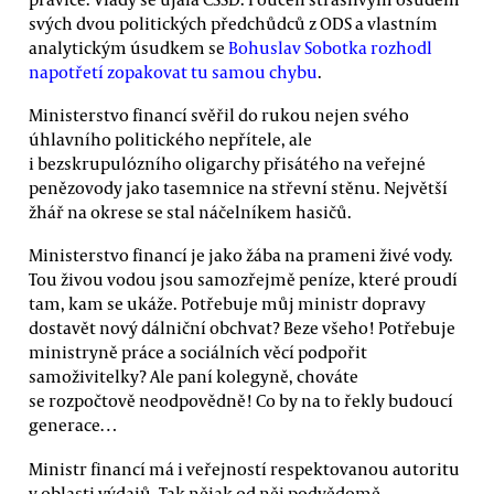
svých dvou politických předchůdců z ODS a vlastním
analytickým úsudkem se
Bohuslav Sobotka rozhodl
napotřetí zopakovat tu samou chybu
.
Ministerstvo financí svěřil do rukou nejen svého
úhlavního politického nepřítele, ale
i bezskrupulózního oligarchy přisátého na veřejné
penězovody jako tasemnice na střevní stěnu. Největší
žhář na okrese se stal náčelníkem hasičů.
Ministerstvo financí je jako žába na prameni živé vody.
Tou živou vodou jsou samozřejmě peníze, které proudí
tam, kam se ukáže. Potřebuje můj ministr dopravy
dostavět nový dálniční obchvat? Beze všeho! Potřebuje
ministryně práce a sociálních věcí podpořit
samoživitelky? Ale paní kolegyně, chováte
se rozpočtově neodpovědně! Co by na to řekly budoucí
generace…
Ministr financí má i veřejností respektovanou autoritu
v oblasti výdajů. Tak nějak od něj podvědomě