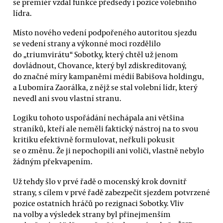
se premiér vzdal funkce předsedy i pozice volebního
lídra.
Místo nového vedení podpořeného autoritou sjezdu
se vedení strany a výkonné moci rozdělilo
do „triumvirátu“ Sobotky, který chtěl už jenom
dovládnout, Chovance, který byl zdiskreditovaný,
do značné míry kampaněmi médií Babišova holdingu,
a Lubomíra Zaorálka, z nějž se stal volební lídr, který
nevedl ani svou vlastní stranu.
Logiku tohoto uspořádání nechápala ani většina
straníků, kteří ale neměli faktický nástroj na to svou
kritiku efektivně formulovat, neřkuli pokusit
se o změnu. Že ji nepochopili ani voliči, vlastně nebylo
žádným překvapením.
Už tehdy šlo v prvé řadě o mocenský krok dovnitř
strany, s cílem v prvé řadě zabezpečit sjezdem potvrzené
pozice ostatních hráčů po rezignaci Sobotky. Vliv
na volby a výsledek strany byl přinejmenším