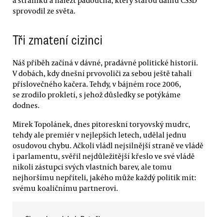
sprovodil ze světa.
Tři zmatení cizinci
Náš příběh začíná v dávné, pradávné politické historii.
V dobách, kdy dnešní prvovoliči za sebou ještě tahali
příslovečného kačera. Tehdy, v bájném roce 2006,
se zrodilo prokletí, s jehož důsledky se potýkáme
dodnes.
Mirek Topolánek, dnes pitoreskní toryovský mudrc,
tehdy ale premiér v nejlepších letech, udělal jednu
osudovou chybu. Ačkoli vládl nejsilnější straně ve vládě
i parlamentu, svěřil nejdůležitější křeslo ve své vládě
nikoli zástupci svých vlastních barev, ale tomu
nejhoršímu nepříteli, jakého může každý politik mít:
svému koaličnímu partnerovi.