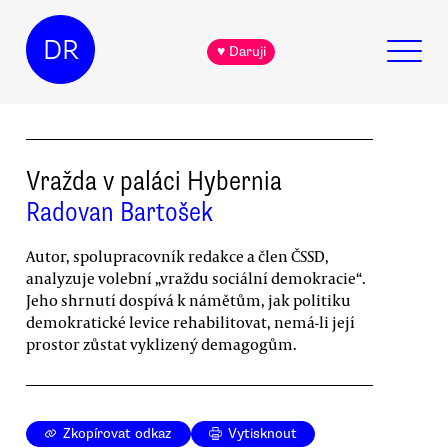
DR
♥ Daruji
Vražda v paláci Hybernia
Radovan Bartošek
Autor, spolupracovník redakce a člen ČSSD,
analyzuje volební „vraždu sociální demokracie“.
Jeho shrnutí dospívá k námětům, jak politiku
demokratické levice rehabilitovat, nemá-li její
prostor zůstat vyklizený demagogům.
Zkopírovat odkaz
Vytisknout