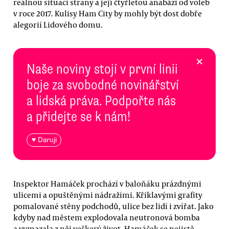
reálnou situaci strany a její čtyřletou anabázi od voleb
v roce 2017. Kulisy Ham City by mohly být dost dobře
alegorií Lidového domu.
×
Naše noviny stojí v první linii
boje za svobodné novinářství
a lidská práva. Podpořte nás
a přidejte se k nám!
♥ Daruji
Inspektor Hamáček prochází v baloňáku prázdnými
ulicemi a opuštěnými nádražími. Křiklavými grafity
pomalované stěny podchodů, ulice bez lidí i zvířat. Jako
kdyby nad městem explodovala neutronová bomba
a vymazala z něj veškerý život. Hamáček se nejistě