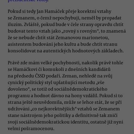
Pokud si tedy Jan Hamáček přeje korektní vztahy
se Zemanem, o čemž nepochybuji, neměl by propadat
iluzím. Zvláště, pokud bude v čele strany opravdu chtít
budovat tento vztah jako „rovný s rovným“, to znamená
že se nebude chtít stát Zemanovou marionetou,
asistentem budování jeho kultu a bude chtít stranu
konsolidovat na autentických hodnotových základech.
Právě zde mám velké pochybnosti, nakolik právě tohle
se Hamáčkovi či komukoli z dnešních kandidátů
na předsedu ČSSD podaří. Zeman, nehledě na svůj
cynický politický styl uplatňující metodu „vše
dovoleno“, se totiž od sociálnědemokratického
programu a hodnot dávno na hony vzdálil. Pokud si to
strana ještě neuvědomila, může se lehce stát, že se při
udržování „co nejkorektnějších“ vztahů se Zemanem
stane nástrojem jeho politiky a definitivně tak zničí
svojí sociálnědemokratickou identitu, ostatně již nyní
velmi pošramocenou.