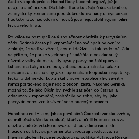
často ve spolupráci s Nadací Rosy Luxemburgové, jež je
spojena s německou Die Linke. Bude to zřejmě česká tradice,
že myšlenky komunismu jdou dobře dohromady s myšlenkami
husitství a že následovníci husitů jsou nejspolehlivějšími pilíři
levicového hnutí.
Po válce se postupně celá společnost obrátila k partyzánům
zády. Serinek často při vzpomínání na své spolubojovníky
zmiňuje, že sedí ve vězení, dostali doživotí a tak podobně. Zdá
se přitom, že pouze v jednom případě šlo o nezvládnutý
návrat z války do míru, kdy bývalý partyzán řeši spory s
tchánem a tchyní střelbou, většina ostatních skončila za
mřížemi za trestné činy jako napomáhání k opuštění republiky,
leckoho dal někdo, kdo získal v nové republice vliv, zavřít v
rámci politického boje nebo z osobní zášti. Nakonec Serinka
možná to, že jako Cikán byl rychle zatlačen do ústraní a
odsouzen k zapomnění, zachránilo od toho, aby byl jako
partyzán odsouzen k vězení nebo nuceným pracem.
Hanebnou roli v tom, jak se poválečné Československo zvrhlo,
sehráli především komunisté, kteří zaměnili komunismus za
službu vládě Sovětského svazu. I dnes vidíme řadu lidí
hlásících se k levici, jak umanutě prosazují představu, že
hlavním úkolem levice je podporovat politiku Putinova Ruska