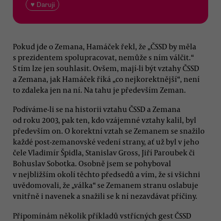
♥ Daruji
Pokud jde o Zemana, Hamáček řekl, že „ČSSD by měla
s prezidentem spolupracovat, nemůže s ním válčit.“
S tím lze jen souhlasit. Ovšem, mají-li být vztahy ČSSD
a Zemana, jak Hamáček říká „co nejkorektnější“, není
to zdaleka jen na ní. Na tahu je především Zeman.
Podíváme-li se na historii vztahu ČSSD a Zemana
od roku 2003, pak ten, kdo vzájemné vztahy kalil, byl
především on. O korektní vztah se Zemanem se snažilo
každé post-zemanovské vedení strany, ať už byl v jeho
čele Vladimír Špidla, Stanislav Gross, Jiří Paroubek či
Bohuslav Sobotka. Osobně jsem se pohyboval
v nejbližším okolí těchto předsedů a vím, že si všichni
uvědomovali, že „válka“ se Zemanem stranu oslabuje
vnitřně i navenek a snažili se k ní nezavdávat příčiny.
Připomínám několik příkladů vstřícných gest ČSSD