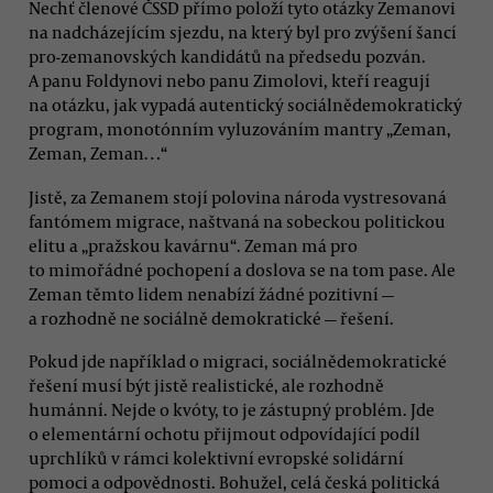
Nechť členové ČSSD přímo položí tyto otázky Zemanovi
na nadcházejícím sjezdu, na který byl pro zvýšení šancí
pro-zemanovských kandidátů na předsedu pozván.
A panu Foldynovi nebo panu Zimolovi, kteří reagují
na otázku, jak vypadá autentický sociálnědemokratický
program, monotónním vyluzováním mantry „Zeman,
Zeman, Zeman…“
Jistě, za Zemanem stojí polovina národa vystresovaná
fantómem migrace, naštvaná na sobeckou politickou
elitu a „pražskou kavárnu“. Zeman má pro
to mimořádné pochopení a doslova se na tom pase. Ale
Zeman těmto lidem nenabízí žádné pozitivní —
a rozhodně ne sociálně demokratické — řešení.
Pokud jde například o migraci, sociálnědemokratické
řešení musí být jistě realistické, ale rozhodně
humánní. Nejde o kvóty, to je zástupný problém. Jde
o elementární ochotu přijmout odpovídající podíl
uprchlíků v rámci kolektivní evropské solidární
pomoci a odpovědnosti. Bohužel, celá česká politická