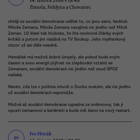
Zimola, Foldyna a Chovanec
chtějí ze sociální demokracie udělat to, co jsou sami, fanklub
Miloše Zemana. Miloše Zemana nezajímá nic jiného než Miloš
Zeman. Už klesl tak hluboko, že čte novinové články svých
kritiků a potom jim nadává na TV Soukup. Jeho myšlenkový
obzor už asi dále nesahá.
Hamáček má možná dobré úmysly, ale pokud bude svým
časem a svou energií plýtvat na zlepšování vztahů se
Zemanem, sociální demokracii nic jiného než osud SPOZ
nečeká.
Nevím, zda lze v politice mluvit o Duchu svatém, ale nic jiného
už sociální demokracii nepomůže.
Možná až sociální demokracie vypadne ze sněmovny, tak ji
opustí zemanovci a kariéristi a bude mít šanci na nový restart.
Ivo Horák
IH