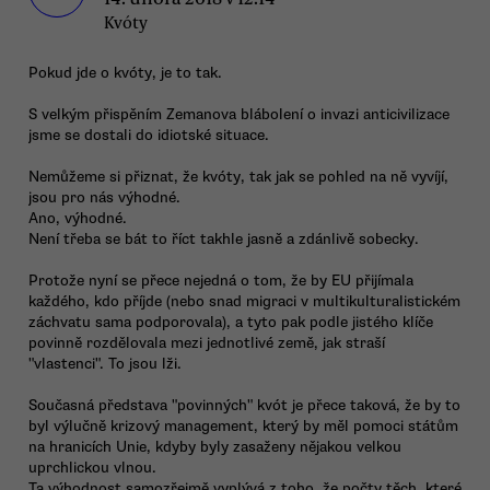
Kvóty
Pokud jde o kvóty, je to tak.
S velkým přispěním Zemanova blábolení o invazi anticivilizace
jsme se dostali do idiotské situace.
Nemůžeme si přiznat, že kvóty, tak jak se pohled na ně vyvíjí,
jsou pro nás výhodné.
Ano, výhodné.
Není třeba se bát to říct takhle jasně a zdánlivě sobecky.
Protože nyní se přece nejedná o tom, že by EU přijímala
každého, kdo příjde (nebo snad migraci v multikulturalistickém
záchvatu sama podporovala), a tyto pak podle jistého klíče
povinně rozdělovala mezi jednotlivé země, jak straší
"vlastenci". To jsou lži.
Současná představa "povinných" kvót je přece taková, že by to
byl výlučně krizový management, který by měl pomoci státům
na hranicích Unie, kdyby byly zasaženy nějakou velkou
uprchlickou vlnou.
Ta výhodnost samozřejmě vyplývá z toho, že počty těch, které