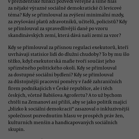
v prezidentské funkci pozvedl veřejně a silně hlas
za nějaké výrazné sociálně demokratické či levicové
téma? Kdy se přimlouval za zvýšení minimální mzdy,
za zvyšování platů zdravotníků, učitelů, policistů? Kdy
se přimlouval za spravedlivější daně po vzoru
skandinávských zemí, která dává naší zemi za vzor?
Kdy se přimlouval za přísnou regulaci exekutorů, kteří
uvrhávají statisíce lidí do dlužní chudoby? To by mu šlo
těžko, když exekutorská mafie tvoří součást jeho
spřízněného politického okolí. Kdy se přimlouval
za dostupné sociální bydlení? Kdy se přimlouval
za důstojnější pracovní poměry v řadě zahraničních
firem podnikajících v České republice, ale i těch
českých, včetně Babišova Agrofertu? A to už bychom
chtěli na Zemanovi asi příliš, aby se jako politik mající
„blízko k sociální demokracii“ zasazoval o inkluzivnější
společnost pozvednutím hlasu ve prospěch práv žen,
kulturních menšin a handicapovaných sociálních
skupin.