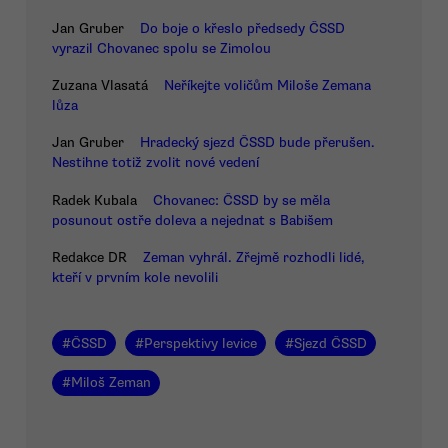
Jan Gruber
Do boje o křeslo předsedy ČSSD
vyrazil Chovanec spolu se Zimolou
Zuzana Vlasatá
Neříkejte voličům Miloše Zemana
lůza
Jan Gruber
Hradecký sjezd ČSSD bude přerušen.
Nestihne totiž zvolit nové vedení
Radek Kubala
Chovanec: ČSSD by se měla
posunout ostře doleva a nejednat s Babišem
Redakce DR
Zeman vyhrál. Zřejmě rozhodli lidé,
kteří v prvním kole nevolili
#
ČSSD
#
Perspektivy levice
#
Sjezd ČSSD
#
Miloš Zeman