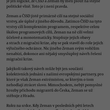
je jen logické, že ČSSD a Zeman by měli plout na stejné
politické vlně. Toto je i není pravda.
Zeman a ČSSD jistě primárně cílí na stejné sociální
vrstvy, ale úplně z jiného důvodu. Zatímco ČSSD na tyto
vrstvy cílí komplexním programem, respektive celou
škálou programových cílů, Zeman na ně cílí velmi
účelově a monotematicky. Stupňuje jejich obavy
a strach z migrační krize, aby se pak stavěl do role jejich
výlučného ochránce. Nic jiného Zeman svým voličům
nenabízí, dokonce ani nějaký smysluplný návrh řešení
migrační krize.
Jakýkoli takový návrh může být jen součástí
kolektivních jednání s našimi evropskými partnery, pro
které je však Zeman extrémistou, se kterým o tom
nehodlají ztrácet slovo. Mimochodem, nebýt pomyslné
hrozby příchodu migrantů do Česka, Zeman se už
stěhuje z Hradu.
Ruku na srdce. Kdy Zeman v posledních pěti letech