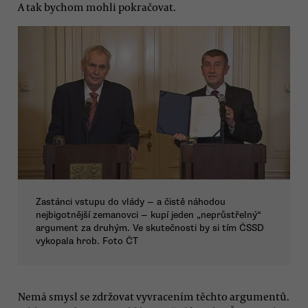
A tak bychom mohli pokračovat.
Zastánci vstupu do vlády — a čistě náhodou
nejbigotnější zemanovci — kupí jeden „neprůstřelný“
argument za druhým. Ve skutečnosti by si tím ČSSD
vykopala hrob. Foto ČT
Nemá smysl se zdržovat vyvracením těchto argumentů.