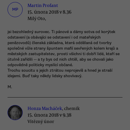
Martin Profant
MP
15. února 2018 v 8.36
Milý Oto,
jsi bezohledný surovec. Ti pánové a dámy sotva od korýtek
odstavení (a obávajíci se odstavení i od mateřských
penězovodů) členská základna, která oddělaná od tvorby
společné vůle strany špuntem mafií sevřených kolem krajů a
městských zastupitelstev, prosti všichni ti dobří lidé, kteří se
útulně zařídili -- a ty bys od nich chtěl, aby se chovali jako
odpovědně politicky myslící občané.
Trochu soucitu s jejich ztrátou neprojevíš a hned je straší
idejemi. Buď taky někdy lidsky shovívavý.
M.
Honza Macháček
, chemik
15. února 2018 v 9.38
Vítězný únor