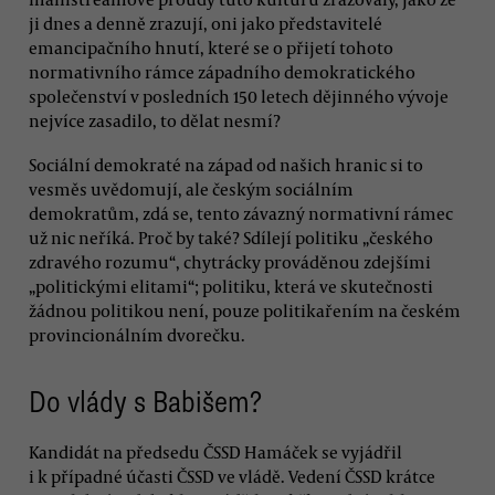
ji dnes a denně zrazují, oni jako představitelé
emancipačního hnutí, které se o přijetí tohoto
normativního rámce západního demokratického
společenství v posledních 150 letech dějinného vývoje
nejvíce zasadilo, to dělat nesmí?
Sociální demokraté na západ od našich hranic si to
vesměs uvědomují, ale českým sociálním
demokratům, zdá se, tento závazný normativní rámec
už nic neříká. Proč by také? Sdílejí politiku „českého
zdravého rozumu“, chytrácky prováděnou zdejšími
„politickými elitami“; politiku, která ve skutečnosti
žádnou politikou není, pouze politikařením na českém
provincionálním dvorečku.
Do vlády s Babišem?
Kandidát na předsedu ČSSD Hamáček se vyjádřil
i k případné účasti ČSSD ve vládě. Vedení ČSSD krátce