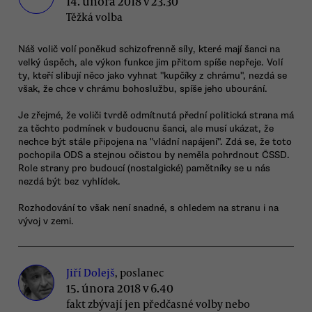
14. února 2018 v 23.30
Těžká volba
Náš volič volí poněkud schizofrenně síly, které mají šanci na
velký úspěch, ale výkon funkce jim přitom spíše nepřeje. Volí
ty, kteří slibují něco jako vyhnat "kupčíky z chrámu", nezdá se
však, že chce v chrámu bohoslužbu, spíše jeho ubourání.
Je zřejmé, že voliči tvrdě odmítnutá přední politická strana má
za těchto podmínek v budoucnu šanci, ale musí ukázat, že
nechce být stále připojena na "vládní napájení". Zdá se, že toto
pochopila ODS a stejnou očistou by neměla pohrdnout ČSSD.
Role strany pro budoucí (nostalgické) pamětníky se u nás
nezdá být bez vyhlídek.
Rozhodování to však není snadné, s ohledem na stranu i na
vývoj v zemi.
Jiří Dolejš
, poslanec
15. února 2018 v 6.40
fakt zbývají jen předčasné volby nebo