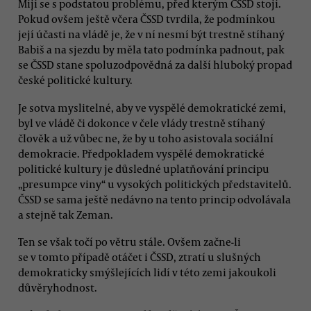
Míjí se s podstatou problému, před kterým ČSSD stojí.
Pokud ovšem ještě včera ČSSD tvrdila, že podmínkou
její účasti na vládě je, že v ní nesmí být trestně stíhaný
Babiš a na sjezdu by měla tato podmínka padnout, pak
se ČSSD stane spoluzodpovědná za další hluboký propad
české politické kultury.
Je sotva myslitelné, aby ve vyspělé demokratické zemi,
byl ve vládě či dokonce v čele vlády trestně stíhaný
člověk a už vůbec ne, že by u toho asistovala sociální
demokracie. Předpokladem vyspělé demokratické
politické kultury je důsledné uplatňování principu
„presumpce viny“ u vysokých politických představitelů.
ČSSD se sama ještě nedávno na tento princip odvolávala
a stejně tak Zeman.
Ten se však točí po větru stále. Ovšem začne-li
se v tomto případě otáčet i ČSSD, ztratí u slušných
demokraticky smýšlejících lidí v této zemi jakoukoli
důvěryhodnost.