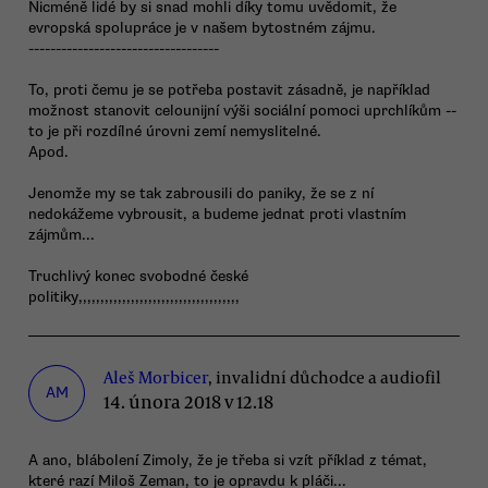
Nicméně lidé by si snad mohli díky tomu uvědomit, že
evropská spolupráce je v našem bytostném zájmu.
-----------------------------------
To, proti čemu je se potřeba postavit zásadně, je například
možnost stanovit celounijní výši sociální pomoci uprchlíkům --
to je při rozdílné úrovni zemí nemyslitelné.
Apod.
Jenomže my se tak zabrousili do paniky, že se z ní
nedokážeme vybrousit, a budeme jednat proti vlastním
zájmům...
Truchlivý konec svobodné české
politiky,,,,,,,,,,,,,,,,,,,,,,,,,,,,,,,,,,,,,
Aleš Morbicer
, invalidní důchodce a audiofil
AM
14. února 2018 v 12.18
A ano, blábolení Zimoly, že je třeba si vzít příklad z témat,
které razí Miloš Zeman, to je opravdu k pláči...