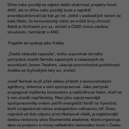
Dříve nebo později se zajisté ukáže chatrnost projektu hnutí
ANO, ale to dříve nebo později bude s největší
pravděpodobností asi tak 40 let. Ještě v padesátých letech se
také říkalo, že komunistický režim se určitě brzy zhroutí.
Babiš je Gottwald pro 21. století a ČSSD znovu zanikne
sloučením, tentokrát s ANO.
Tragédie se opakuje jako fraška.
„Česká cikánská rapsodie‟, kniha vzpomínek černého
partyzána Josefa Serinka zapsaných a zasazených do
souvislostí Jenem Tesařem, ukazuje pozoruhodné podobnosti
dneška se čtyřicátými lety 20. století.
Josef Serinek se již před válkou přátelil s komunistickými
agitátory, dokonce s nimi spolupracoval. Jako partyzán
propagoval myšlenky komunismu a nedůvěřoval lidem, kteří se
k nim stavěli nepřátelsky. Mezi jeho nejvýznamnější
spolupracovníky ovšem patřili evangeličtí faráři na Vysočině,
kteří zorganizovali silnou evangelickou odbojovou síť. Dnes,
nejméně od dob odporu proti Nečasově vládě, je nejaktivnější
českou levicovou silou Ekumenická akademie, která organizuje
akce na podporu a rozvoj radikálního levicového hnutí v Česku