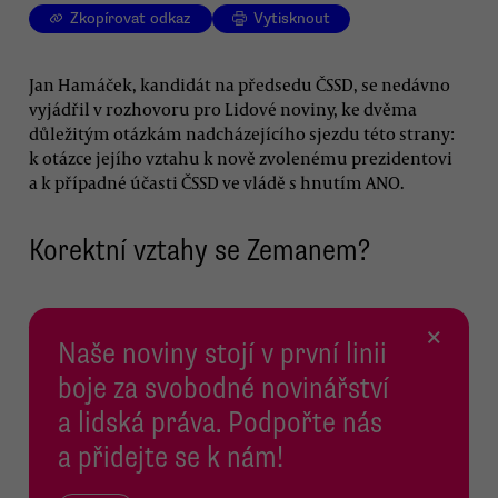
Zkopírovat odkaz
Vytisknout
Jan Hamáček, kandidát na předsedu ČSSD, se nedávno
vyjádřil v rozhovoru pro Lidové noviny, ke dvěma
důležitým otázkám nadcházejícího sjezdu této strany:
k otázce jejího vztahu k nově zvolenému prezidentovi
a k případné účasti ČSSD ve vládě s hnutím ANO.
Korektní vztahy se Zemanem?
×
Naše noviny stojí v první linii
boje za svobodné novinářství
a lidská práva. Podpořte nás
a přidejte se k nám!