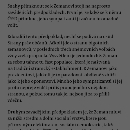
Snahy přimknout se k Zemanovi stojí na naprosto
zavádějících předpokladech. První je, že když se k němu
ČSSD přimkne, jeho sympatizanti jí začnou hromadně
volit.
Kdo sdílí tento předpoklad, nechť se podívá na osud
Strany práv občanů. Ačkoli jde o stranu bigotních
zemanovců, v posledních třech sněmovních volbách
vždy zcela propadla. Vysvětlení je jednoduché. Zeman
za sebou táhne tu část populace, která je naštvaná
na tradiční stranický establishment. K Zemanovi jako
prezidentovi, jakkoli je to paradoxní, obdivně vzhlíží
jako k jeho oponentovi. Mnoho jeho sympatizantů si jej
proto nepřeje vidět příliš propojeného s nějakou
stranou, a pokud tomu tak je, nejsou jí za to příliš
vděčni.
Druhým zavádějícím předpokladem je, že Zeman mluví
za nižší střední a dolní sociální vrstvy, které jsou
přirozeným elektorátem sociální demokracie, takže