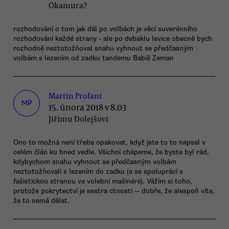
Okamura?
rozhodování o tom jak dál po volbách je věcí suverénního
rozhodování každé strany - ale po debaklu levice obecně bych
rozhodně neztotožňoval snahu vyhnout se předčasným
volbám s lezením od zadku tandemu Babiš Zeman
Martin Profant
MP
15. února 2018 v 8.03
Jiřímu Dolejšovi
Ono to možná není třeba opakovat, když jste to to napsal v
celém člán ku hned vedle. Všichni chápeme, že byste byl rád,
kdybychom snahu vyhnout se předčasným volbám
neztotožňovali s lezením do zadku (a se spoluprácí s
fašistickou stranou ve volební mašinérii). Vážím si toho,
protože pokrytectví je sestra ctnosti -- dobře, že alespoň víte,
že to nemá dělat.