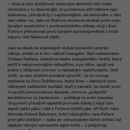
— dnes je tato služebnost levicových aktivistů vůči ruské
věrchušce o to absurdnější, že putinismus sdílí některé rysy
stalinismu, převážně ty z nejohavnějších, ale levicového v něm
není vůbec nic. Jako se Stalinovi slouhové obraceli proti svým
bývalým soudruhům z protinacistického odboje, stojí i dnes
Putinovi přisluhovači proti bývalým spolubojovníkům z hnutí
odporu vůči Nečasově vládě.
Jako se dávali do stalinských služeb komuničtí veteráni
odboje, přidali se k nim i někteří evangelíci. Nad medailonkem
Otokara Kadlece, českobratrského evangelického faráře, který
patřil k nejvýznamnějším odbojářům, a po válce „spojil své
jméno s ‚Vítězným únorem‛ a následným vyakčňováním, čímž
zničil, co sám předtím pomáhal vytvořit,‟ se mi vnucuje
myšlenka na Ilonu Švihlíkovou, která dnes — částečně vinou
některých radikálních levičáků, kteří ji zatratili, ba téměř proti
ní spustili pomlouvačnou kampaň, sotva se „pošpinila‟
kandidaturou za Zemanovce — publikuje ve svém časopise
!Argument převážně nápadně proruské články (i když tam
aspoň zatím píšou i lidé k Putinovi kritičtí jako Jiří Guth nebo
Veronika Sušová Salminen), brání nacizujícího Jana Kellera
proti jeho kritikům — spíše jen odsuzováním těchto kritiků než
nějakým věcným vyvracením jejich kritik — a podporuje