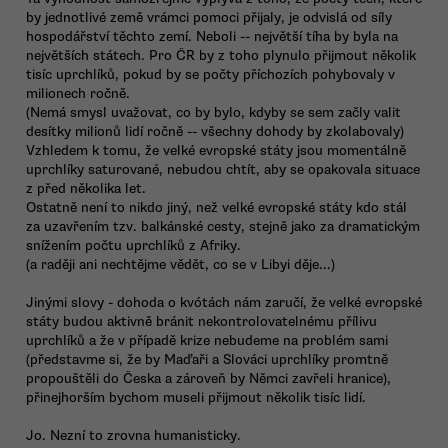
by jednotlivé země vrámci pomoci přijaly, je odvislá od síly
hospodářství těchto zemí. Neboli -- největší tíha by byla na
největších státech. Pro ČR by z toho plynulo přijmout několik
tisíc uprchlíků, pokud by se počty příchozích pohybovaly v
milionech ročně.
(Nemá smysl uvažovat, co by bylo, kdyby se sem začly valit
desítky milionů lidí ročně -- všechny dohody by zkolabovaly)
Vzhledem k tomu, že velké evropské státy jsou momentálně
uprchlíky saturované, nebudou chtít, aby se opakovala situace
z před několika let.
Ostatně není to nikdo jiný, než velké evropské státy kdo stál
za uzavřením tzv. balkánské cesty, stejně jako za dramatickým
snížením počtu uprchlíků z Afriky.
(a raději ani nechtějme vědět, co se v Libyi děje...)
Jinými slovy - dohoda o kvótách nám zaručí, že velké evropské
státy budou aktivně bránit nekontrolovatelnému přílivu
uprchlíků a že v případě krize nebudeme na problém sami
(představme si, že by Maďaři a Slováci uprchlíky promtně
propouštěli do Česka a zároveň by Němci zavřeli hranice),
přinejhorším bychom museli přijmout několik tisíc lidí.
Jo. Nezní to zrovna humanisticky.