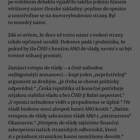
po volebním debaklu vyjádřilo takřka jedním hlasem
většinový názor členské základny: pojďme do opozice
a soustřeďme se na znovuvybudování strany. Byl
to moudrý názor.
Zdá se ovšem, že dnes už tento názor z vedení strany
nikdo upřímně nesdílí. Dokonce padá i podmínka, že
pokud by šla ČSSD s hnutím ANO do vlády, nesmí v ní být
trestně stíhaný premiér.
Zastánci vstupu do vlády — a čistě náhodou
nejbigotnější zemanovci — kupí jeden „neprůstřelný“
argument za druhým. „Je třeba se chovat politicky
odpovědně.“ „Česká republika už konečně potřebuje
nějakou stabilní vládu a bez ČSSD ji Babiš nepostaví.“
„V opozici nebudeme vidět a propadneme se úplně.“ !Ve
vládě budeme moci alespoň hnutí ANO krotit.“ „Našim
vstupem do vlády zabráníme vládě ANO s „extrémistou“
Okamurou.“ „Vstupem do vlády zajistíme finanční
zabezpečení našich stranických odborníků, které
si s prázdnou stranickou kasou nemůžeme dovolit.“