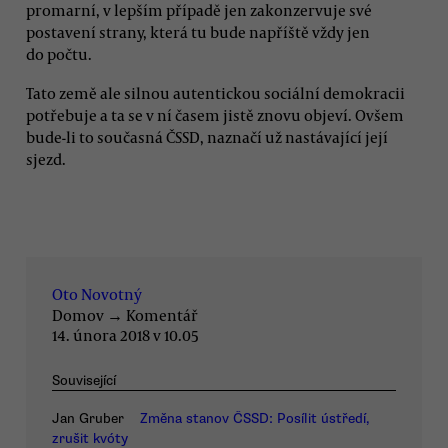
promarní, v lepším případě jen zakonzervuje své
postavení strany, která tu bude napříště vždy jen
do počtu.
Tato země ale silnou autentickou sociální demokracii
potřebuje a ta se v ní časem jistě znovu objeví. Ovšem
bude-li to současná ČSSD, naznačí už nastávající její
sjezd.
Oto Novotný
Domov
→
Komentář
14. února 2018 v 10.05
Související
Jan Gruber
Změna stanov ČSSD: Posílit ústředí,
zrušit kvóty