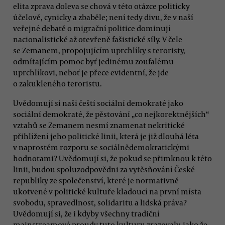
elita zprava doleva se chová v této otázce politicky
účelově, cynicky a zbaběle; není tedy divu, že v naší
veřejné debatě o migrační politice dominují
nacionalistické až otevřeně fašistické síly. V čele
se Zemanem, propojujícím uprchlíky s teroristy,
odmítajícím pomoc byť jedinému zoufalému
uprchlíkovi, neboť je přece evidentní, že jde
o zakukleného teroristu.
Uvědomují si naši čeští sociální demokraté jako
sociální demokraté, že pěstování „co nejkorektnějších“
vztahů se Zemanem nesmí znamenat nekritické
přihlížení jeho politické linii, která je již dlouhá léta
v naprostém rozporu se sociálnědemokratickými
hodnotami? Uvědomují si, že pokud se přimknou k této
linii, budou spoluzodpovědni za vytěsňování České
republiky ze společenství, které je normativně
ukotvené v politické kultuře kladoucí na první místa
svobodu, spravedlnost, solidaritu a lidská práva?
Uvědomují si, že i kdyby všechny tradiční
mainstreamové proudy tuto kulturu zrazovaly, jako že