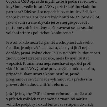
Copak si ČSSD opravdu myslí, že se jí podaří zvednout,
když bude vedle hnutí ANO v pozici slabšího vládního
partnera? Když se jí to nepodařilo v minulé vládě, kde
naopak v této slabší pozici bylo hnutí ANO? Cožpak ČSSD
jako vládní straně zbývala ještě energie provádět
potřebné vnitřní změny a připravovat se na zásadní
volební střety s politickou konkurencí?
Pro toho, kdo neztrácí paměť a schopnost zdravého
úsudku, je odpověď na otázku, zda nyní jít či nejít
do vlády jasná. Pokud chce ČSSD v nejbližší budoucnosti
znovu dobýt ztracené pozice, měla by nyní zůstat
v opozici. To znamená nepřenechávat opozici proti
vládě hnutí ANO výlučně pravicovým konkurentům,
případně Okamurovi a komunistům, jasně
programově se vůči vládě vyhraňovat, a především
provést důkladnou vnitřní reformu.
Ještě je čas, aby ČSSD takovou reformou prošla a už
v příštích volbách zaznamenala znatelný nárůst
voličské podpory. Pokud tento čas vstupem do vlády