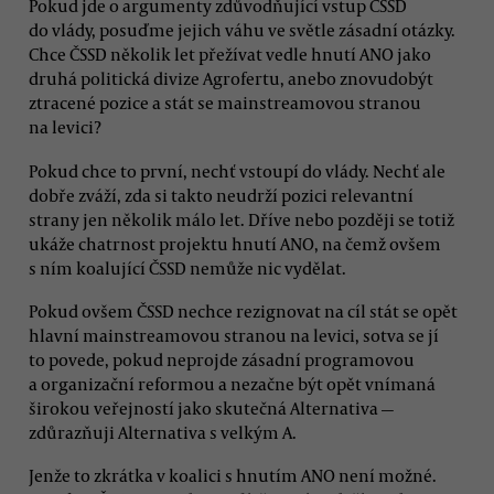
Pokud jde o argumenty zdůvodňující vstup ČSSD
do vlády, posuďme jejich váhu ve světle zásadní otázky.
Chce ČSSD několik let přežívat vedle hnutí ANO jako
druhá politická divize Agrofertu, anebo znovudobýt
ztracené pozice a stát se mainstreamovou stranou
na levici?
Pokud chce to první, nechť vstoupí do vlády. Nechť ale
dobře zváží, zda si takto neudrží pozici relevantní
strany jen několik málo let. Dříve nebo později se totiž
ukáže chatrnost projektu hnutí ANO, na čemž ovšem
s ním koalující ČSSD nemůže nic vydělat.
Pokud ovšem ČSSD nechce rezignovat na cíl stát se opět
hlavní mainstreamovou stranou na levici, sotva se jí
to povede, pokud neprojde zásadní programovou
a organizační reformou a nezačne být opět vnímaná
širokou veřejností jako skutečná Alternativa —
zdůrazňuji Alternativa s velkým A.
Jenže to zkrátka v koalici s hnutím ANO není možné.