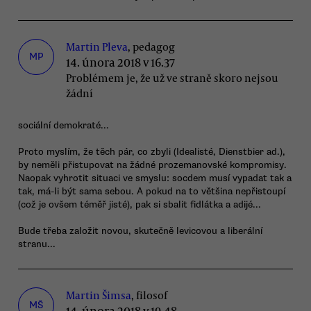
Martin Pleva
, pedagog
MP
14. února 2018 v 16.37
Problémem je, že už ve straně skoro nejsou
žádní
sociální demokraté...
Proto myslím, že těch pár, co zbyli (Idealisté, Dienstbier ad.),
by neměli přistupovat na žádné prozemanovské kompromisy.
Naopak vyhrotit situaci ve smyslu: socdem musí vypadat tak a
tak, má-li být sama sebou. A pokud na to většina nepřistoupí
(což je ovšem téměř jisté), pak si sbalit fidlátka a adijé...
Bude třeba založit novou, skutečně levicovou a liberální
stranu...
Martin Šimsa
, filosof
MŠ
14. února 2018 v 19.48