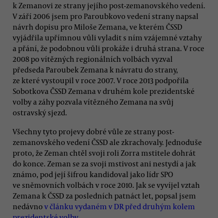
k Zemanovi ze strany jejího post-zemanovského vedení.
V září 2006 jsem pro Paroubkovo vedení strany napsal
návrh dopisu pro Miloše Zemana, ve kterém ČSSD
vyjádřila upřímnou vůli vyladit s ním vzájemné vztahy
a přání, že podobnou vůli prokáže i druhá strana. V roce
2008 po vítězných regionálních volbách vyzval
předseda Paroubek Zemana k návratu do strany,
ze které vystoupil v roce 2007. V roce 2013 podpořila
Sobotkova ČSSD Zemana v druhém kole prezidentské
volby a záhy pozvala vítězného Zemana na svůj
ostravský sjezd.
Všechny tyto projevy dobré vůle ze strany post-
zemanovského vedení ČSSD ale zkrachovaly. Jednoduše
proto, že Zeman chtěl svoji roli Zorra mstitele dohrát
do konce. Zeman se za svoji mstivost ani nestydí a jak
známo, pod její šifrou kandidoval jako lídr SPO
ve sněmovních volbách v roce 2010. Jak se vyvíjel vztah
Zemana k ČSSD za posledních patnáct let, popsal jsem
nedávno
v článku vydaném v DR před druhým kolem
prezidentské volby
.