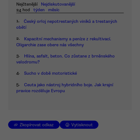
Nejčtenější
Nejdiskutovanější
24 hod
týden
měsíc
1.
Český orloj nepotrestaných viníků a trestaných
obětí
2.
Kapacitní mechanismy a peníze z rekultivací.
Oligarchie zase obere nás všechny
3.
Hlína, asfalt, beton. Co zůstane z brněnského
velodromu?
4.
Sucho v době motoristické
5.
Ceuta jako nástroj hybridního boje. Jak krajní
pravice rozděluje Evropu
Zkopírovat odkaz
Vytisknout