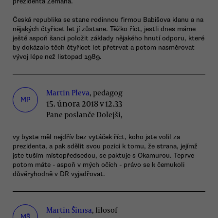
prezidenta Zemana.
Česká republika se stane rodinnou firmou Babišova klanu a na
nějakých čtyřicet let jí zůstane. Těžko říct, jestli dnes máme
ještě aspoň šanci položit základy nějakého hnutí odporu, které
by dokázalo těch čtyřicet let přetrvat a potom nasměrovat
vývoj lépe než listopad 1989.
Martin Pleva
, pedagog
MP
15. února 2018 v 12.33
Pane poslanče Dolejši,
vy byste měl nejdřív bez vytáček říct, koho jste volil za
prezidenta, a pak sdělit svou pozici k tomu, že strana, jejímž
jste tuším místopředsedou, se paktuje s Okamurou. Teprve
potom máte - aspoň v mých očích - právo se k čemukoli
důvěryhodně v DR vyjadřovat.
Martin Šimsa
, filosof
MŠ