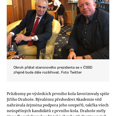
Okruh přátel staronového prezidenta se v ČSSD
zřejmě bude dále rozšiřovat. Foto Twitter
Průzkumy po výsledcích prvního kola favorizovaly spíše
Jiřího Drahoše. Bývalému předsedovi Akademie věd
nahrávala źejména podpora jeho soupeřů, takřka všech
neúspěšných kandidátů z prvního kola. Drahoše měly