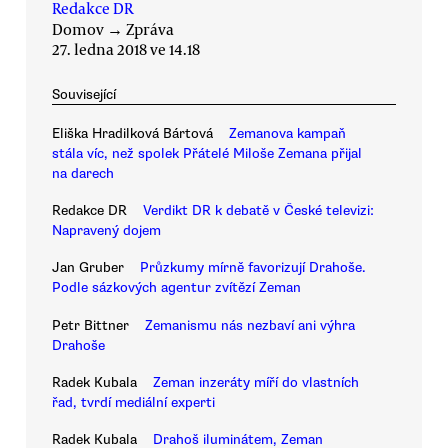
Redakce DR
Domov
→
Zpráva
27. ledna 2018 ve 14.18
Související
Eliška Hradilková Bártová
Zemanova kampaň
stála víc, než spolek Přátelé Miloše Zemana přijal
na darech
Redakce DR
Verdikt DR k debatě v České televizi:
Napravený dojem
Jan Gruber
Průzkumy mírně favorizují Drahoše.
Podle sázkových agentur zvítězí Zeman
Petr Bittner
Zemanismu nás nezbaví ani výhra
Drahoše
Radek Kubala
Zeman inzeráty míří do vlastních
řad, tvrdí mediální experti
Radek Kubala
Drahoš iluminátem, Zeman