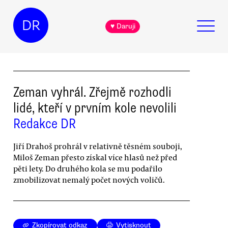
DR
♥ Daruji
Zeman vyhrál. Zřejmě rozhodli
lidé, kteří v prvním kole nevolili
Redakce DR
Jiří Drahoš prohrál v relativně těsném souboji,
Miloš Zeman přesto získal více hlasů než před
pěti lety. Do druhého kola se mu podařilo
zmobilizovat nemalý počet nových voličů.
Zkopírovat odkaz
Vytisknout