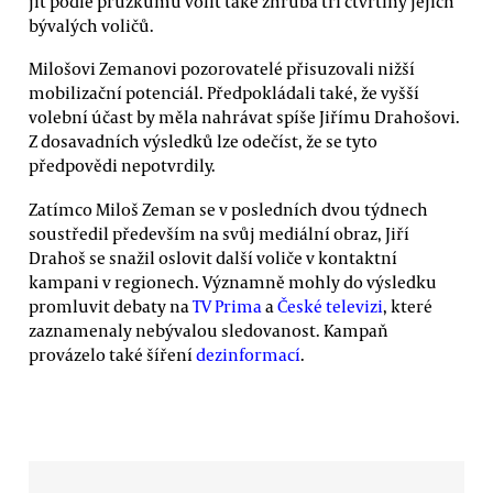
jít podle průzkumů volit také zhruba tři čtvrtiny jejich
bývalých voličů.
Milošovi Zemanovi pozorovatelé přisuzovali nižší
mobilizační potenciál. Předpokládali také, že vyšší
volební účast by měla nahrávat spíše Jiřímu Drahošovi.
Z dosavadních výsledků lze odečíst, že se tyto
předpovědi nepotvrdily.
Zatímco Miloš Zeman se v posledních dvou týdnech
soustředil především na svůj mediální obraz, Jiří
Drahoš se snažil oslovit další voliče v kontaktní
kampani v regionech. Významně mohly do výsledku
promluvit debaty na
TV Prima
a
České televizi
, které
zaznamenaly nebývalou sledovanost. Kampaň
provázelo také šíření
dezinformací
.