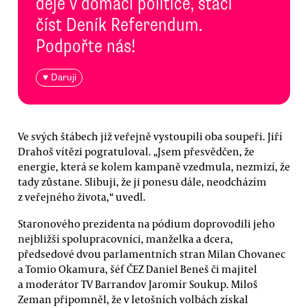
děje v domácí politice, stačí
číst Deník Referendum.
Podpořte nás!
♥ Daruji
Ve svých štábech již veřejně vystoupili oba soupeři. Jiří
Drahoš vítězi pogratuloval. „Jsem přesvědčen, že
energie, která se kolem kampaně vzedmula, nezmizí, že
tady zůstane. Slibuji, že ji ponesu dále, neodcházím
z veřejného života,“ uvedl.
Staronového prezidenta na pódium doprovodili jeho
nejbližší spolupracovníci, manželka a dcera,
předsedové dvou parlamentních stran Milan Chovanec
a Tomio Okamura, šéf ČEZ Daniel Beneš či majitel
a moderátor TV Barrandov Jaromír Soukup. Miloš
Zeman připomněl, že v letošních volbách získal