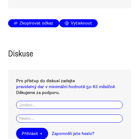
Zkopírovat odkaz
Vytisknout
Diskuse
Pro přístup do diskusí zadejte
pravidelný dar v minimální hodnotě 50 Kč měsíčně
Děkujeme za podporu.
Přihlásit →
Zapomněli jste heslo?