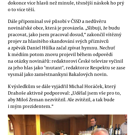
dokonce více hlasů než minule, těsnější náskok ho prý
o to více těší.
Dále připomínal své působí v ČSSD a nedůvěru
novinářské obce, která je provázela. „Slibuji, že budu
pracovat, jako jsem pracoval dosud,“ zakončil vítězný
projev za hlasitého skandování svých příznivců
a zpěvák Daniel Hůlka začal zpívat hymnu. Nechuť
k médiím potom znovu projevil během odpovědí
na otázky novinářů: redaktorovi České televize vyčinil
za jeho hlas jako "mutant", redaktorce Respektu se zase
vysmál jako zaměstnankyni Bakalových novin.
K výsledkům se dále vyjádřil Michal Horáček, který
Drahoše aktivně podporoval: „Udělal jsem vše pro to,
aby Miloš Zeman nezvítězil. Ale zvítězil, a tak bude
i mým prezidentem.“