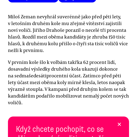
Miloš Zeman nevyhrál suverénně jako před pěti lety,
v letošním druhém kole mu zřejmě vítězství zajistili
noví voliči. Jiřího Drahoše porazil o necelé tři procenta
hlasů. Rozdíl mezi oběma kandidáty je zhruba 150 tisíc
hlasů, k druhému kolu přišlo o čtyři sta tisíc voličů více
nežli k prvnímu.
V prvním kole šlo k volbám takřka 62 procent lidí,
dosavadní výsledky druhého kola ukazují dokonce
na sedmašedesátiprocentní účast. Zatímco před pěti
lety účast mezi oběma koly mírně klesla, letos naopak
výrazně stoupla. V kampani před druhým kolem se tak
kandidátům podařilo mobilizovat nemalý počet nových
voličů.
×
Když chcete pochopit, co se