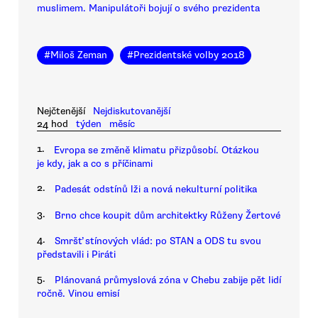
muslimem. Manipulátoři bojují o svého prezidenta
#
Miloš Zeman
#
Prezidentské volby 2018
Nejčtenější
Nejdiskutovanější
24 hod
týden
měsíc
1.
Evropa se změně klimatu přizpůsobí. Otázkou
je kdy, jak a co s příčinami
2.
Padesát odstínů lži a nová nekulturní politika
3.
Brno chce koupit dům architektky Růženy Žertové
4.
Smršť stínových vlád: po STAN a ODS tu svou
představili i Piráti
5.
Plánovaná průmyslová zóna v Chebu zabije pět lidí
ročně. Vinou emisí