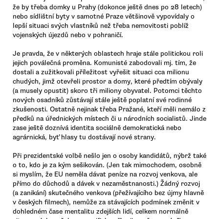
že by třeba domky u Prahy (dokonce ještě dnes po 28 letech)
nebo sídlištní byty v samotné Praze většinově vypovídaly o
lepší situaci svých vlastníků než třeba nemovitosti poblíž
vojenských újezdů nebo v pohraničí.
Je pravda, že v některých oblastech hraje stále politickou roli
jejich poválečná proměna. Komunisté zabodovali mj. tím, že
dostali a zužitkovali příležitost vyřešit situaci cca milionu
chudých, jimž otevřeli prostor a domy, které předtím obývaly
(a musely opustit) skoro tři miliony obyvatel. Potomci těchto
nových osadníků zůstávají stále ještě poplatní své rodinné
zkušenosti. Ostatně nejinak třeba Pražané, kteří měli nemálo z
předků na úřednických místech či u národních socialistů. Jinde
zase ještě doznívá identita sociálně demokratická nebo
agrárnická, byť hlasy tu dostávají nové strany.
Při prezidentské volbě nešlo jen o osoby kandidátů, nýbrž také
o to, kdo je za kým sešikován. (Jen tak mimochodem, osobně
si myslím, že EU neměla dávat peníze na rozvoj venkova, ale
přímo do důchodů a dávek v nezaměstnanosti.) Žádný rozvoj
(a zanikání) skutečného venkova (přežívajícího bez újmy hlavně
v českých filmech), nemůže za stávajících podmínek změnit v
dohledném čase mentalitu zdejších lidí, celkem normálně