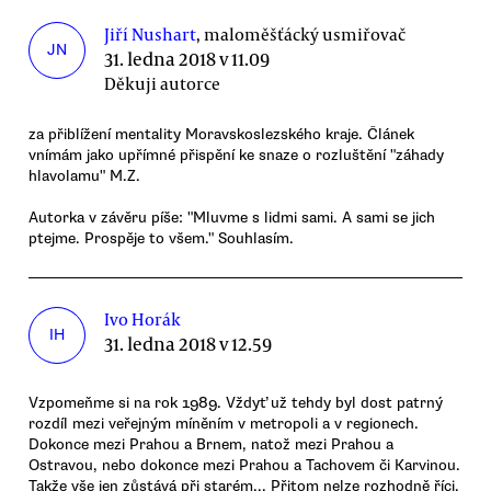
Jiří Nushart
, maloměšťácký usmiřovač
JN
31. ledna 2018 v 11.09
Děkuji autorce
za přiblížení mentality Moravskoslezského kraje. Článek
vnímám jako upřímné přispění ke snaze o rozluštění "záhady
hlavolamu" M.Z.
Autorka v závěru píše: "Mluvme s lidmi sami. A sami se jich
ptejme. Prospěje to všem." Souhlasím.
Ivo Horák
IH
31. ledna 2018 v 12.59
Vzpomeňme si na rok 1989. Vždyť už tehdy byl dost patrný
rozdíl mezi veřejným míněním v metropoli a v regionech.
Dokonce mezi Prahou a Brnem, natož mezi Prahou a
Ostravou, nebo dokonce mezi Prahou a Tachovem či Karvinou.
Takže vše jen zůstává při starém... Přitom nelze rozhodně říci,