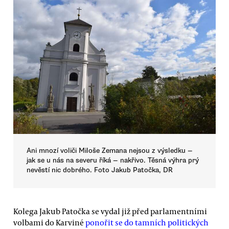
Ani mnozí voliči Miloše Zemana nejsou z výsledku —
jak se u nás na severu říká — nakřivo. Těsná výhra prý
nevěstí nic dobrého. Foto Jakub Patočka, DR
Kolega Jakub Patočka se vydal již před parlamentními
volbami do Karviné
ponořit se do tamních politických