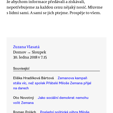
že abychom informace předávali a získávali,
nepotřebujeme za každou cenu nějaký nosič. Mluvme
s lidmi sami. A sami se jich ptejme. Prospěje to všem.
Zuzana Vlasatá
Domov
→
Sloupek
30. ledna 2018 v 7.15
Související
Eliška Hradilková Bártová
Zemanova kampaň
stála víc, než spolek Přátelé Miloše Zemana přijal
na darech
Oto Novotný
Jako sociální demokrat nemohu
volit Zemana
Roman Polách
Poslední politická výhra Miloše