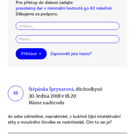
Pro přístup do diskusí zadejte
pravidelný dar v minimální hodnotě 50 Kč měsíčně
Děkujeme za podporu.
Přihlásit →
Zapomněli jste heslo?
Štěpánka Šprynarová
, důchodkyně
ŠŠ
30. ledna 2018 v 18.20
Máme nadúrodu
do sebe zahleděné, nepraktické, v bublině žijící intelektuální
elity a moudrého člověka se nedohledáš. Čím to asi je?