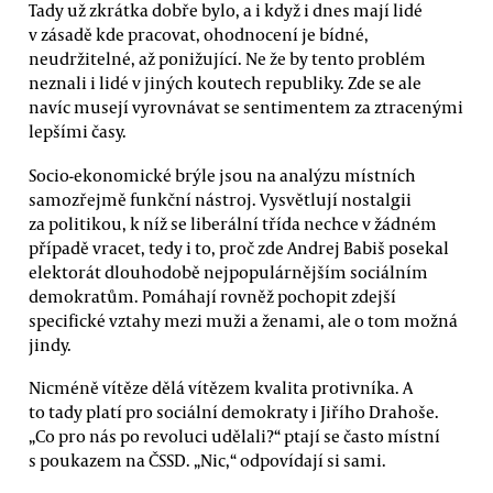
Tady už zkrátka dobře bylo, a i když i dnes mají lidé
v zásadě kde pracovat, ohodnocení je bídné,
neudržitelné, až ponižující. Ne že by tento problém
neznali i lidé v jiných koutech republiky. Zde se ale
navíc musejí vyrovnávat se sentimentem za ztracenými
lepšími časy.
Socio-ekonomické brýle jsou na analýzu místních
samozřejmě funkční nástroj. Vysvětlují nostalgii
za politikou, k níž se liberální třída nechce v žádném
případě vracet, tedy i to, proč zde Andrej Babiš posekal
elektorát dlouhodobě nejpopulárnějším sociálním
demokratům. Pomáhají rovněž pochopit zdejší
specifické vztahy mezi muži a ženami, ale o tom možná
jindy.
Nicméně vítěze dělá vítězem kvalita protivníka. A
to tady platí pro sociální demokraty i Jiřího Drahoše.
„Co pro nás po revoluci udělali?“ ptají se často místní
s poukazem na ČSSD. „Nic,“ odpovídají si sami.