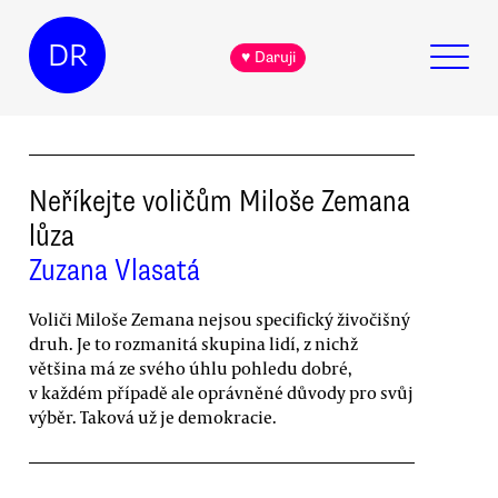
DR
♥ Daruji
Neříkejte voličům Miloše Zemana
lůza
Zuzana Vlasatá
Voliči Miloše Zemana nejsou specifický živočišný
druh. Je to rozmanitá skupina lidí, z nichž
většina má ze svého úhlu pohledu dobré,
v každém případě ale oprávněné důvody pro svůj
výběr. Taková už je demokracie.