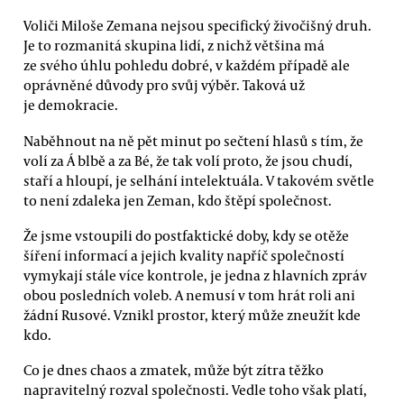
Voliči Miloše Zemana nejsou specifický živočišný druh.
Je to rozmanitá skupina lidí, z nichž většina má
ze svého úhlu pohledu dobré, v každém případě ale
oprávněné důvody pro svůj výběr. Taková už
je demokracie.
Naběhnout na ně pět minut po sečtení hlasů s tím, že
volí za Á blbě a za Bé, že tak volí proto, že jsou chudí,
staří a hloupí, je selhání intelektuála. V takovém světle
to není zdaleka jen Zeman, kdo štěpí společnost.
Že jsme vstoupili do postfaktické doby, kdy se otěže
šíření informací a jejich kvality napříč společností
vymykají stále více kontrole, je jedna z hlavních zpráv
obou posledních voleb. A nemusí v tom hrát roli ani
žádní Rusové. Vznikl prostor, který může zneužít kde
kdo.
Co je dnes chaos a zmatek, může být zítra těžko
napravitelný rozval společnosti. Vedle toho však platí,