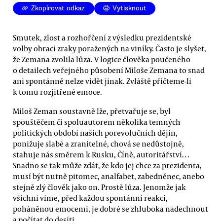
Zkopírovat odkaz
Vytisknout
Smutek, zlost a rozhořčení z výsledku prezidentské
volby obrací zraky poražených na viníky. Často je slyšet,
že Zemana zvolila lůza. V logice člověka poučeného
o detailech veřejného působení Miloše Zemana to snad
ani spontánně nelze vidět jinak. Zvláště přičteme-li
k tomu rozjitřené emoce.
Miloš Zeman soustavně lže, přetvařuje se, byl
spouštěčem či spoluautorem několika temných
politických období našich porevolučních dějin,
ponižuje slabé a zranitelné, chová se nedůstojně,
stahuje nás směrem k Rusku, Číně, autoritářství…
Snadno se tak může zdát, že kdo jej chce za prezidenta,
musí být nutně pitomec, analfabet, zabedněnec, anebo
stejně zlý člověk jako on. Prostě lůza. Jenomže jak
všichni víme, před každou spontánní reakcí,
poháněnou emocemi, je dobré se zhluboka nadechnout
a počítat do desíti.