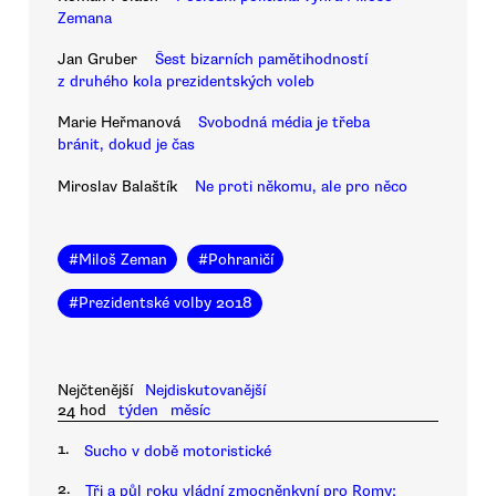
Zemana
Jan Gruber
Šest bizarních pamětihodností
z druhého kola prezidentských voleb
Marie Heřmanová
Svobodná média je třeba
bránit, dokud je čas
Miroslav Balaštík
Ne proti někomu, ale pro něco
#
Miloš Zeman
#
Pohraničí
#
Prezidentské volby 2018
Nejčtenější
Nejdiskutovanější
24 hod
týden
měsíc
1.
Sucho v době motoristické
2.
Tři a půl roku vládní zmocněnkyní pro Romy: