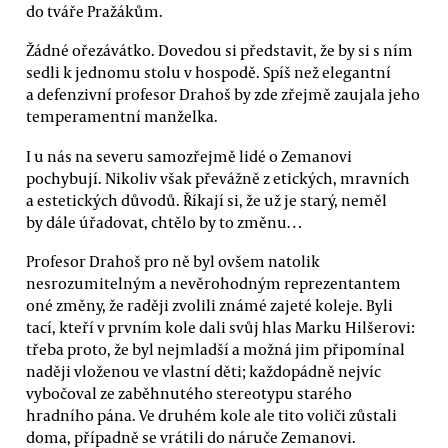
do tváře Pražákům.
Žádné ořezávátko. Dovedou si představit, že by si s ním
sedli k jednomu stolu v hospodě. Spíš než elegantní
a defenzivní profesor Drahoš by zde zřejmě zaujala jeho
temperamentní manželka.
I u nás na severu samozřejmě lidé o Zemanovi
pochybují. Nikoliv však převážně z etických, mravních
a estetických důvodů. Říkají si, že už je starý, neměl
by dále úřadovat, chtělo by to změnu…
Profesor Drahoš pro ně byl ovšem natolik
nesrozumitelným a nevěrohodným reprezentantem
oné změny, že raději zvolili známé zajeté koleje. Byli
tací, kteří v prvním kole dali svůj hlas Marku Hilšerovi:
třeba proto, že byl nejmladší a možná jim připomínal
naději vloženou ve vlastní děti; každopádně nejvíc
vybočoval ze zaběhnutého stereotypu starého
hradního pána. Ve druhém kole ale tito voliči zůstali
doma, případně se vrátili do náruče Zemanovi.