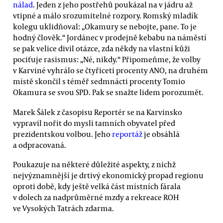
nálad
. Jeden z jeho postřehů poukázal na v jádru až
vtipné a málo srozumitelné rozpory. Romský mladík
kolegu uklidňoval: „Okamury se nebojte, pane. To je
hodný člověk.“ Jordánec v prodejně kebabu na náměstí
se pak velice divil otázce, zda někdy na vlastní kůži
pociťuje rasismus: „Né, nikdy.“ Připomeňme, že volby
v Karviné vyhrálo se čtyřiceti procenty ANO, na druhém
místě skončil s téměř sedmnácti procenty Tomio
Okamura se svou SPD. Pak se snažte lidem porozumět.
Marek Šálek z časopisu Reportér se na Karvinsko
vypravil nořit do mysli tamních obyvatel před
prezidentskou volbou. Jeho
reportáž
je obsáhlá
a odpracovaná.
Poukazuje na některé důležité aspekty, z nichž
nejvýznamnější je drtivý ekonomický propad regionu
oproti době, kdy ještě velká část místních fárala
v dolech za nadprůměrné mzdy a rekreace ROH
ve Vysokých Tatrách zdarma.