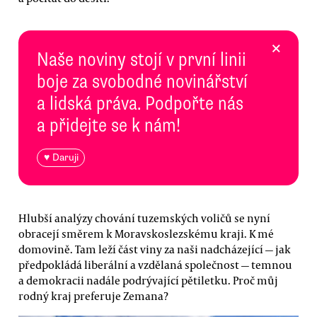
×
Naše noviny stojí v první linii
boje za svobodné novinářství
a lidská práva. Podpořte nás
a přidejte se k nám!
♥ Daruji
Hlubší analýzy chování tuzemských voličů se nyní
obracejí směrem k Moravskoslezskému kraji. K mé
domovině. Tam leží část viny za naši nadcházející — jak
předpokládá liberální a vzdělaná společnost — temnou
a demokracii nadále podrývající pětiletku. Proč můj
rodný kraj preferuje Zemana?