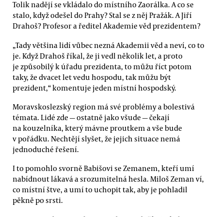
Tolik nadějí se vkládalo do místního Zaorálka. A co se
stalo, když odešel do Prahy? Stal se z něj Pražák. A Jiří
Drahoš? Profesor a ředitel Akademie věd prezidentem?
„Tady většina lidí vůbec nezná Akademii věd a neví, co to
je. Když Drahoš říkal, že ji vedl několik let, a proto
je způsobilý k úřadu prezidenta, to můžu říct potom
taky, že dvacet let vedu hospodu, tak můžu být
prezident,“ komentuje jeden místní hospodský.
Moravskoslezský region má své problémy a bolestivá
témata. Lidé zde — ostatně jako všude — čekají
na kouzelníka, který mávne proutkem a vše bude
v pořádku. Nechtějí slyšet, že jejich situace nemá
jednoduché řešení.
I to pomohlo svorně Babišovi se Zemanem, kteří umí
nabídnout lákavá a srozumitelná hesla. Miloš Zeman ví,
co místní štve, a umí to uchopit tak, aby je pohladil
pěkně po srsti.