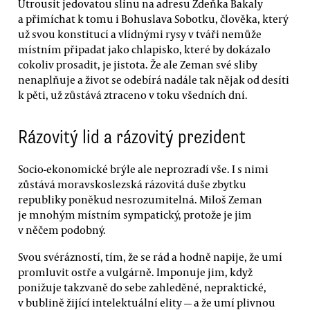
Utrousit jedovatou slinu na adresu Zdeňka Bakaly
a přimíchat k tomu i Bohuslava Sobotku, člověka, který
už svou konstitucí a vlídnými rysy v tváři nemůže
místním připadat jako chlapisko, které by dokázalo
cokoliv prosadit, je jistota. Že ale Zeman své sliby
nenaplňuje a život se odebírá nadále tak nějak od desíti
k pěti, už zůstává ztraceno v toku všedních dní.
Rázovitý lid a rázovitý prezident
Socio-ekonomické brýle ale neprozradí vše. I s nimi
zůstává moravskoslezská rázovitá duše zbytku
republiky poněkud nesrozumitelná. Miloš Zeman
je mnohým místním sympatický, protože je jim
v něčem podobný.
Svou svérázností, tím, že se rád a hodně napije, že umí
promluvit ostře a vulgárně. Imponuje jim, když
ponižuje takzvaně do sebe zahleděné, nepraktické,
v bublině žijící intelektuální elity — a že umí plivnou