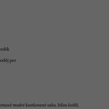
holik
loděj per
 tmavě modré kostkované sako, bílou košili,