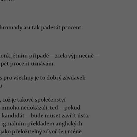
ohromady asi tak padesát procent.
konkrétním případě — zcela výjimečně —
ch pět procent uznávám.
ás pro všechny je to dobrý závdavek
u.
 což je takové společenství
liš mnoho nedokázali, teď — pokud
jí kandidát — bude muset zavřít ústa.
 originálním překladem anglických
 jako přeložitelný zdvořile i méně