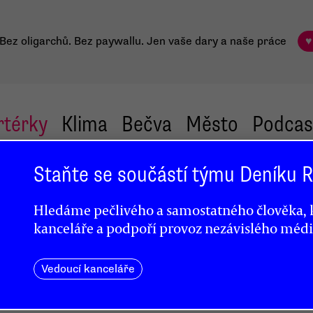
Bez oligarchů. Bez paywallu.
Jen vaše dary a naše práce
♥
rtérky
Klima
Bečva
Město
Podcas
Staňte se součástí týmu Deníku
tí
Hledáme pečlivého a samostatného člověka, k
ch
kanceláře a podpoří provoz nezávislého médi
Vedoucí kanceláře