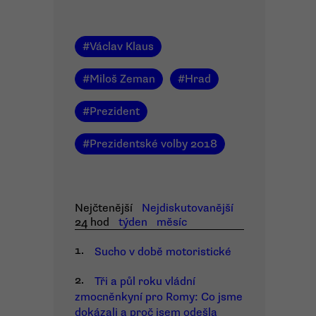
#
Václav Klaus
#
Miloš Zeman
#
Hrad
#
Prezident
#
Prezidentské volby 2018
Nejčtenější
Nejdiskutovanější
24 hod
týden
měsíc
1.
Sucho v době motoristické
2.
Tři a půl roku vládní
zmocněnkyní pro Romy: Co jsme
dokázali a proč jsem odešla