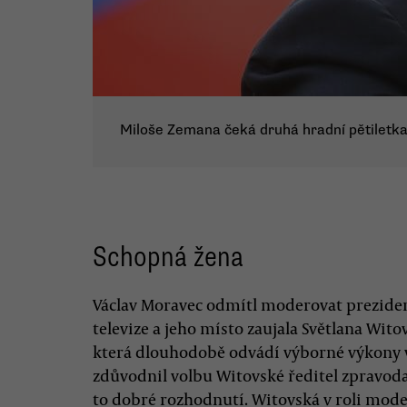
Miloše Zemana čeká druhá hradní pětiletka
Schopná žena
Václav Moravec odmítl moderovat prezide
televize a jeho místo zaujala Světlana Wit
která dlouhodobě odvádí výborné výkony v
zdůvodnil volbu Witovské ředitel zpravodaj
to dobré rozhodnutí. Witovská v roli mod