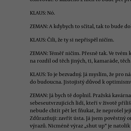
KLAUS: Nó.
ZEMAN: A kdybych to sčítal, tak to bude d
KLAUS: Čili, že ty si nepřispěl ničím.
ZEMAN: Téměř ničím. Přesně tak. Ve tvém 
na rozdíl od těch jiných, ti, kamaráde, tě
KLAUS: To je bezvadný. Já myslím, že pro n
do budoucna. Jistojistý důvod k optimism
ZEMAN: Já bych tě doplnil. Pražská kavárna,
sebeseutvrzujících lidí, kteří v životě pří
nebude chtít pět let fňukat, že neprošel je
Zdůrazňuji: zavřít ústa. Já jsem pověstný
výrazů. Nicméně výraz „shut up“ je natolik