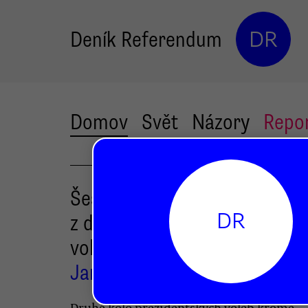
Deník Referendum
DR
Domov
Svět
Názory
Repo
Šest bizarních pamětihodnos
DR
z druhého kola prezidentský
voleb
Jan Gruber
Druhé kolo prezidentských voleb kromě