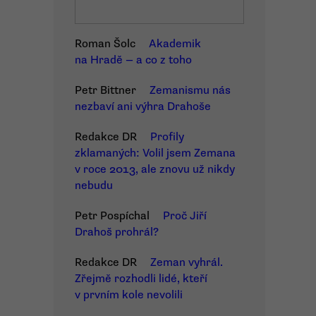
Roman Šolc
Akademik
na Hradě — a co z toho
Petr Bittner
Zemanismu nás
nezbaví ani výhra Drahoše
Redakce DR
Profily
zklamaných: Volil jsem Zemana
v roce 2013, ale znovu už nikdy
nebudu
Petr Pospíchal
Proč Jiří
Drahoš prohrál?
Redakce DR
Zeman vyhrál.
Zřejmě rozhodli lidé, kteří
v prvním kole nevolili