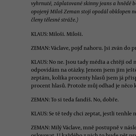
vyhrnuté, záplatované skinny jeans a hnědé bo
opojený Miloš Zeman stojí opodál obklopen no
členy tělesné stráže.)
KLAUS: Miloši. Miloši.
ZEMAN: Václave, pojď nahoru. Jsi zván do 
KLAUS: No ne. Jsou tady média a chtějí od m
odpovídám na otázky. Jenom jsem jim ještě n
zeptám, kolika procenty hlasů jsem já při
procent hlasů. Protože můj odhad je něco 
ZEMAN: To si teda fandíš. No, dobře.
KLAUS: Se tě tedy chci zeptat, jestli tenhle n
ZEMAN: Milý Václave, mně postupně v násle
oslovovat. U každého z nich to bude pět pr