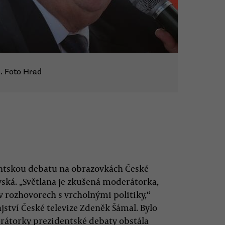
. Foto Hrad
ntskou debatu na obrazovkách České
ovská. „Světlana je zkušená moderátorka,
 rozhovorech s vrcholnými politiky,“
ství České televize Zdeněk Šámal. Bylo
erátorky prezidentské debaty obstála