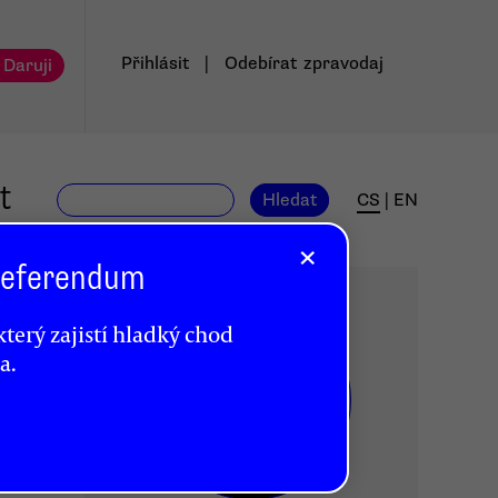
Přihlásit
|
Odebírat
zpravodaj
 Daruji
t
Hledat
CS
|
EN
×
 Referendum
terý zajistí hladký chod
a.