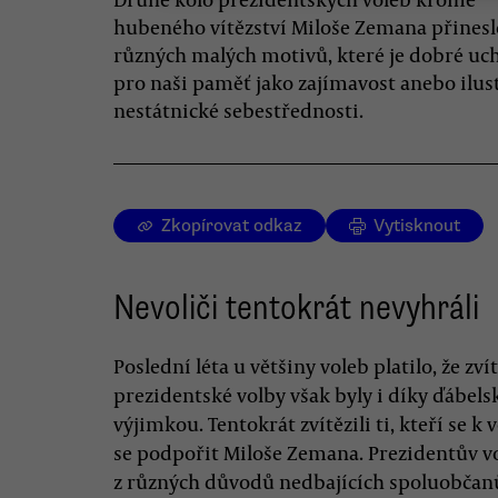
hubeného vítězství Miloše Zemana přinesl
různých malých motivů, které je dobré uc
pro naši paměť jako zajímavost anebo ilus
nestátnické sebestřednosti.
Zkopírovat odkaz
Vytisknout
Nevoliči tentokrát nevyhráli
Poslední léta u většiny voleb platilo, že zvít
prezidentské volby však byly i díky ďábels
výjimkou. Tentokrát zvítězili ti, kteří se 
se podpořit Miloše Zemana. Prezidentův vol
z různých důvodů nedbajících spoluobčanů