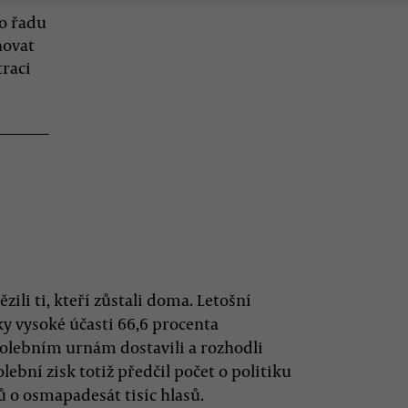
o řadu
hovat
traci
ězili ti, kteří zůstali doma. Letošní
ky vysoké účasti 66,6 procenta
k volebním urnám dostavili a rozhodli
ební zisk totiž předčil počet o politiku
 o osmapadesát tisíc hlasů.