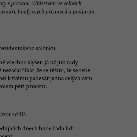
ty s přezkou. Vítězstvím ve volbách
vináři, houfy svých příznivců a podpírán
prezidentského salónku.
ě všechno slyšet. Já už jim tady
ezačal říkat, že se těším, že se tebe
spěl k tvému padesát jedna celých osm
kolem pěti procent.
ázor sdílíš.
dujících dnech bude řada lidí
ocent.