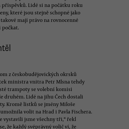
h příspěvků. Lidé si na počátku roku
ženy, které jsou stejně schopné jako
ko takové mají právo na rovnocenné
i počkat.
htěl
nom z českobudějovických okrsků
tek ministra vnitra Petr Mlsna tehdy
Jisté trampoty se volební komisi
le druhém. Lidé na jihu Čech dostali
y. Kromě lístků se jmény Miloše
možnila volit na Hrad i Pavla Fischera.
e vystavili jsme všechny tři,“ řekl
 že každý svéprávný volič ví, že