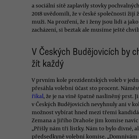
a sociální sítě zaplavily stovky pochvalnýc
2018 uvědomili, že v české společnosti žijí 
muži. Na prozření, že i ženy jsou lidi a ja
zacházení, si beztak ale musíme ještě chvíl
V Českých Budějovicích by c
žít každý
V prvním kole prezidentských voleb v jed
přesáhla volební účast sto procent. Náměs
říkal
, že je na vině špatně nasliněný prst. 
v Českých Budějovicích nevyhnuly ani v ko
možnost vybírat hned mezi třemi kandidát
Zemana a Jiřího Drahoše jim komise navíc u
„Přišly nám tři lístky. Nám to bylo divné, al
předsedkyně volební komise. „Domnívám se,