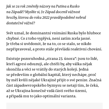
Jak se za rok změnily názory na Putina a Rusko
na Západě? Myslíte si, že Západ docenil vážnost
hrozby, kterou do roku 2022 pravděpodobně nebral
dostatečně vážně?
Svět uznal, že dominantní vnímání Ruska bylo hluboce
chybné. Co z toho vyplývá, není zatím zcela jasné.
Je třeba si uvědomit, že na to, co se stalo, se nikdo
nepřipravoval, a proto stále převládá reaktivní chování.
Existuje pozoruhodná „strana 23. února“: jsou to lidé,
kteří agresi odsuzují, ale chtěli by, aby válka nějak
skončila a věci se vrátily do starých kolejí. Jedná
se především o globální kapitál, který nechápe, proč
by měl kvůli nějaké Ukrajině přijít o své peníze. Značná
část západoevropského byznysu se netají tím, že čeká,
až se Ukrajina konečně vzdá části svého území,
a připadá mu to jako optimální varianta.