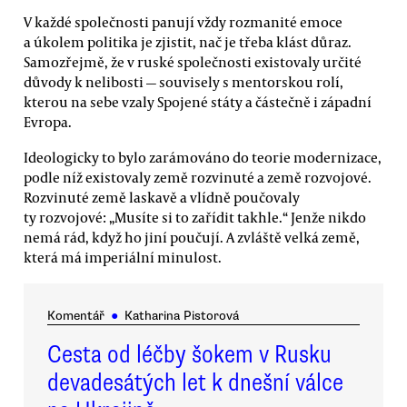
V každé společnosti panují vždy rozmanité emoce
a úkolem politika je zjistit, nač je třeba klást důraz.
Samozřejmě, že v ruské společnosti existovaly určité
důvody k nelibosti — souvisely s mentorskou rolí,
kterou na sebe vzaly Spojené státy a částečně i západní
Evropa.
Ideologicky to bylo zarámováno do teorie modernizace,
podle níž existovaly země rozvinuté a země rozvojové.
Rozvinuté země laskavě a vlídně poučovaly
ty rozvojové: „Musíte si to zařídit takhle.“ Jenže nikdo
nemá rád, když ho jiní poučují. A zvláště velká země,
která má imperiální minulost.
Komentář
●
Katharina Pistorová
Cesta od léčby šokem v Rusku
devadesátých let k dnešní válce