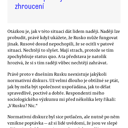
zhroucení
Otázkou je, jak v této situaci dát lidem naději. Naději lze
probudit, právě když ukážete, že Rusko může fungovat
jinak. Rusové dosud nepochopili, že se ocitli v patové
situaci. Nechtějí to slyšet. Mají strach, protože se tím
zpochybňuje status quo. A ta představa je natolik
hrozivá, že si s tím raději vůbec nechtějí zahrávat.
Právě proto v dnešním Rusku neexistuje jakýkoli
normativní diskurs. Už velmi dlouho je obtížné se ptát,
jak by měla být společnost uspořádána, jak to dělat
spravedlivě, poctivě a dobře. Respondenti mého
sociologického výzkumu mi před několika lety říkali:
„V Rusku? Nic.“
Normativní diskurz byl sice potlačen, ale nutně po něm
vznikne poptávka — až si lidé uvědomí, že jsou ve slepé