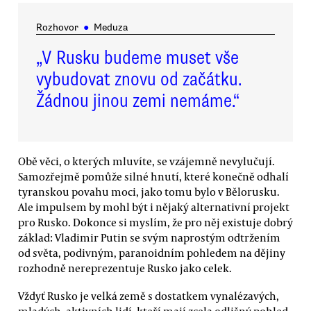
Rozhovor
●
Meduza
„V Rusku budeme muset vše
vybudovat znovu od začátku.
Žádnou jinou zemi nemáme.“
Obě věci, o kterých mluvíte, se vzájemně nevylučují.
Samozřejmě pomůže silné hnutí, které konečně odhalí
tyranskou povahu moci, jako tomu bylo v Bělorusku.
Ale impulsem by mohl být i nějaký alternativní projekt
pro Rusko. Dokonce si myslím, že pro něj existuje dobrý
základ: Vladimir Putin se svým naprostým odtržením
od světa, podivným, paranoidním pohledem na dějiny
rozhodně nereprezentuje Rusko jako celek.
Vždyť Rusko je velká země s dostatkem vynalézavých,
mladých, aktivních lidí, kteří mají zcela odlišný pohled