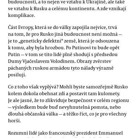
budoucnosti, a to nejen ve vztahu k Ukrajině, ale také
ve vztahu k Rusku a celému kontinentu. A zde vznikají
komplikace.
Část Evropy, která se do války zapojila nejvíce, trvá
na tom, že pro Rusko jiná budoucnost není možná —
je to „geneticky defektní“ země, která je odsouzena
k tomu, aby byla hrozbou. Po Putinovi tu bude opět
Putin — v tom se tito lidé plně shodují s předsedou
Dumy Vjačeslavem Volodinem. Obrazy zvěrstev
páchaných ruskou armádou tyto nálady výrazně
posilují.
Co z toho však vyplývá? Mohli byste samozřejmě Rusko
kolem dokola obehnat zdí a postavit tam kulomety.
Je ale jasné, že to zlikviduje bezpečnost v celém regionu
— výsledkem bude buď nevyhnutelná pomsta, nebo
dlouhá občanská válka — a těžko říct, co je pro všechny
horší.
Rozumní lidé jako francouzský prezident Emmanuel