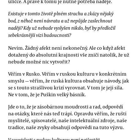
uličce. A právě k tomu je nutně potřeba naděje.
Existuje v tomto životě plném strachu a zkázy nějaký
bod, z něhož není návratu a už nepůjde zaslechnout
naději? Kdy už nebude vyslyšen nikdo, byť by předložil
sebekrásnější vizi budoucnosti?
Nevím. Žádný afekt není nekonečný. Ale co když afekt
dotažený do absolutní krajnosti vše zničí natolik, že už
nebude možné nic vytvořit?
Věřím v Rusko. Věřím v ruskou kulturu v konkrétním
smyslu — věřím, že ruská kultura obsahuje návody, jak
se s touto strašlivou krizí vyrovnat. V tom je její síla.
Ne v tom, že je Puškin velký básník.
Jde o to, že je zásobárnou moudrosti a rad, odpovědí
na otázky, které nás teď trápí. Opravdu věřím, že ruští
myslitelé, spisovatelé, naše intelektuální zdroje, naše
tradice, naše zvyky obsahují odpovědi na tuto výzvu.
V souvislosti s ruskou kulturou nyní nejčastěji