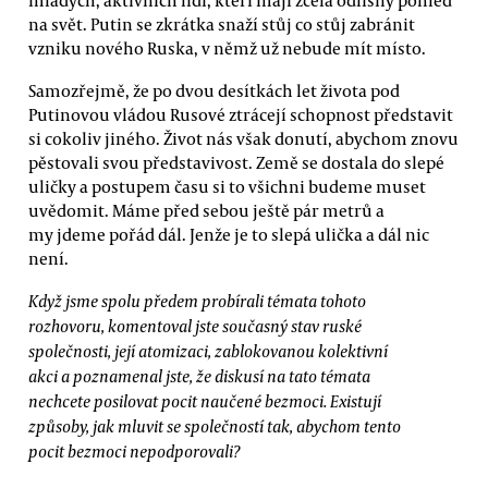
na svět. Putin se zkrátka snaží stůj co stůj zabránit
vzniku nového Ruska, v němž už nebude mít místo.
Samozřejmě, že po dvou desítkách let života pod
Putinovou vládou Rusové ztrácejí schopnost představit
si cokoliv jiného. Život nás však donutí, abychom znovu
pěstovali svou představivost. Země se dostala do slepé
uličky a postupem času si to všichni budeme muset
uvědomit. Máme před sebou ještě pár metrů a
my jdeme pořád dál. Jenže je to slepá ulička a dál nic
není.
Když jsme spolu předem probírali témata tohoto
rozhovoru, komentoval jste současný stav ruské
společnosti, její atomizaci, zablokovanou kolektivní
akci a poznamenal jste, že diskusí na tato témata
nechcete posilovat pocit naučené bezmoci. Existují
způsoby, jak mluvit se společností tak, abychom tento
pocit bezmoci nepodporovali?