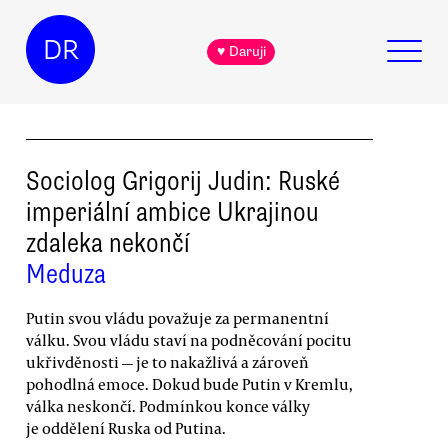
DR
♥ Daruji
Sociolog Grigorij Judin: Ruské
imperiální ambice Ukrajinou
zdaleka nekončí
Meduza
Putin svou vládu považuje za permanentní
válku. Svou vládu staví na podněcování pocitu
ukřivděnosti — je to nakažlivá a zároveň
pohodlná emoce. Dokud bude Putin v Kremlu,
válka neskončí. Podmínkou konce války
je oddělení Ruska od Putina.