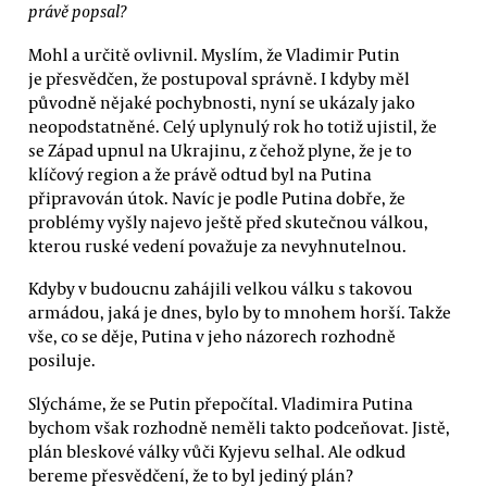
právě popsal?
Mohl a určitě ovlivnil. Myslím, že Vladimir Putin
je přesvědčen, že postupoval správně. I kdyby měl
původně nějaké pochybnosti, nyní se ukázaly jako
neopodstatněné. Celý uplynulý rok ho totiž ujistil, že
se Západ upnul na Ukrajinu, z čehož plyne, že je to
klíčový region a že právě odtud byl na Putina
připravován útok. Navíc je podle Putina dobře, že
problémy vyšly najevo ještě před skutečnou válkou,
kterou ruské vedení považuje za nevyhnutelnou.
Kdyby v budoucnu zahájili velkou válku s takovou
armádou, jaká je dnes, bylo by to mnohem horší. Takže
vše, co se děje, Putina v jeho názorech rozhodně
posiluje.
Slýcháme, že se Putin přepočítal. Vladimira Putina
bychom však rozhodně neměli takto podceňovat. Jistě,
plán bleskové války vůči Kyjevu selhal. Ale odkud
bereme přesvědčení, že to byl jediný plán?