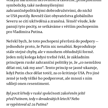
symbolicky, také nedomyšlenými
zahraničněpolitickými dobrodružstvími, do nichž
se USA pustily. Rovněž část obyvatelstva globálního
Severu se cítí ukřivděná a zraněná. Téměř všude, kde
panují tyto pocity, se setkáváme s větším pochopením
pro Vladimira Putina.
Neřekl bych, že toto pochopení přerůstá do podpory —
jednoduše proto, že Putin nic nenabízí. Reprodukuje
stále stejné chyby, ale v mnohem obludnější formě.
Jeden můj kolega kdysi trefně řekl, že základním
principem ruské zahraniční politiky je, že „co nemůžou
dělat oni, tak my ano“. Tento princip se jasně ukazuje,
když Putin chce dělat totéž, za co kritizuje USA. Pro jiné
země je tedy těžké ho podporovat, ale mnozí s ním
sdílejí onen resentiment.
Byl pocit křivdy v ruské společnosti zakořeněn ještě
před Putinem, tedy v devadesátých letech? Nebo
se vypěstoval až za Putina?