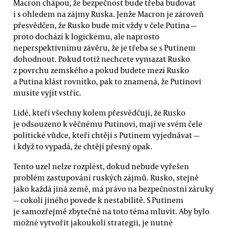
Macron chápou, že bezpečnost bude třeba budovat
i s ohledem na zájmy Ruska. Jenže Macron je zároveň
přesvědčen, že Rusko bude mít vždy v čele Putina —
proto dochází k logickému, ale naprosto
neperspektivnímu závěru, že je třeba se s Putinem
dohodnout. Pokud totiž nechcete vymazat Rusko
z povrchu zemského a pokud budete mezi Rusko
a Putina klást rovnítko, pak to znamená, že Putinovi
musíte vyjít vstříc.
Lidé, kteří všechny kolem přesvědčují, že Rusko
je odsouzeno k věčnému Putinovi, mají ve svém čele
politické vůdce, kteří chtějí s Putinem vyjednávat —
i když to vypadá, že chtějí přesný opak.
Tento uzel nelze rozplést, dokud nebude vyřešen
problém zastupování ruských zájmů. Rusko, stejně
jako každá jiná země, má právo na bezpečnostní záruky
— cokoli jiného povede k nestabilitě. S Putinem
je samozřejmě zbytečné na toto téma mluvit. Aby bylo
možné vytvořit jakoukoli strategii, je nutné