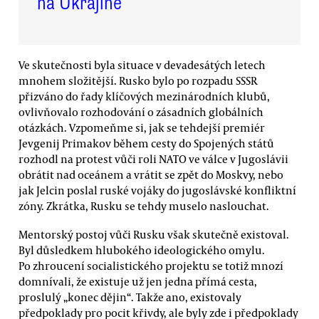
na Ukrajině
Ve skutečnosti byla situace v devadesátých letech
mnohem složitější. Rusko bylo po rozpadu SSSR
přizváno do řady klíčových mezinárodních klubů,
ovlivňovalo rozhodování o zásadních globálních
otázkách. Vzpomeňme si, jak se tehdejší premiér
Jevgenij Primakov během cesty do Spojených států
rozhodl na protest vůči roli NATO ve válce v Jugoslávii
obrátit nad oceánem a vrátit se zpět do Moskvy, nebo
jak Jelcin poslal ruské vojáky do jugoslávské konfliktní
zóny. Zkrátka, Rusku se tehdy muselo naslouchat.
Mentorský postoj vůči Rusku však skutečně existoval.
Byl důsledkem hlubokého ideologického omylu.
Po zhroucení socialistického projektu se totiž mnozí
domnívali, že existuje už jen jedna přímá cesta,
proslulý „konec dějin“. Takže ano, existovaly
předpoklady pro pocit křivdy, ale byly zde i předpoklady