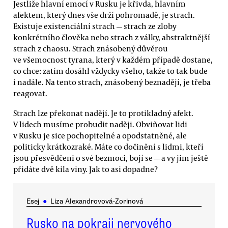
Jestliže hlavní emocí v Rusku je křivda, hlavním
afektem, který dnes vše drží pohromadě, je strach.
Existuje existenciální strach — strach ze zloby
konkrétního člověka nebo strach z války, abstraktnější
strach z chaosu. Strach znásobený důvěrou
ve všemocnost tyrana, který v každém případě dostane,
co chce: zatím dosáhl vždycky všeho, takže to tak bude
i nadále. Na tento strach, znásobený beznadějí, je třeba
reagovat.
Strach lze překonat nadějí. Je to protikladný afekt.
V lidech musíme probudit naději. Obviňovat lidi
v Rusku je sice pochopitelné a opodstatněné, ale
politicky krátkozraké. Máte co dočinění s lidmi, kteří
jsou přesvědčeni o své bezmoci, bojí se — a vy jim ještě
přidáte dvě kila viny. Jak to asi dopadne?
Esej
●
Liza Alexandrovová-Zorinová
Rusko na pokraji nervového