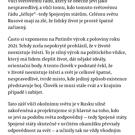
Vůči světovému řádu, který se obecně jeví jako
nespravedlivý, a vůči tomu, kdo tomuto světovému
řádu „šéfuje“ - tedy Spojeným státům. Celému světu
Rusové mají za zlé, že lidský život je prostě špatně
zařízený.
Často si vzpomenu na Putinův výrok z poloviny roku
2021. Tehdy zcela nepokrytě prohlásil, že v životě
neexistuje štěstí. To je silný výrok na politického vůdce,
který má lidem zlepšit život, dát nějaké ideály,
orientační body. A tento člověk v podstatě řekl, že
v životě neexistuje štěstí a svět je celkově špatné,
nespravedlivé, tvrdé místo, kde jediný způsob existence
představuje boj. Člověk se musí stále rvát a v krajním
případě i zabíjet.
Tato zášť vůči okolnímu světu je v Rusku silně
zakořeněná a projektujeme si ji hlavně na toho, kdo
se jeví za podobu světa zodpovědný — tedy Spojené státy.
Spojené státy skutečně v určitém okamžiku převzaly
odpovědnost za svět — a učinily tak ne vždy vhodným