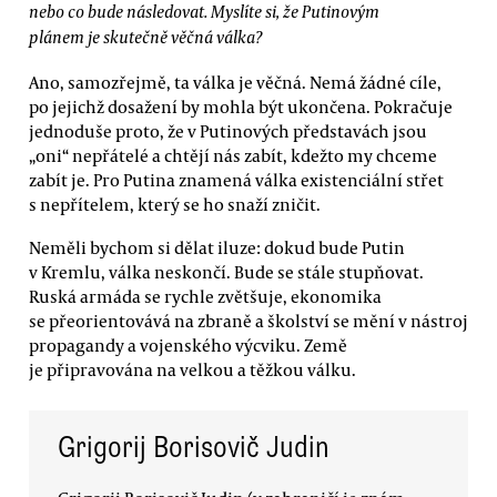
nebo co bude následovat. Myslíte si, že Putinovým
plánem je skutečně věčná válka?
Ano, samozřejmě, ta válka je věčná. Nemá žádné cíle,
po jejichž dosažení by mohla být ukončena. Pokračuje
jednoduše proto, že v Putinových představách jsou
„oni“ nepřátelé a chtějí nás zabít, kdežto my chceme
zabít je. Pro Putina znamená válka existenciální střet
s nepřítelem, který se ho snaží zničit.
Neměli bychom si dělat iluze: dokud bude Putin
v Kremlu, válka neskončí. Bude se stále stupňovat.
Ruská armáda se rychle zvětšuje, ekonomika
se přeorientovává na zbraně a školství se mění v nástroj
propagandy a vojenského výcviku. Země
je připravována na velkou a těžkou válku.
Grigorij Borisovič Judin