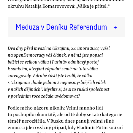
okruhu Natalija Komarovovová: „Válka je přítel.“
Meduza v Deníku Referendum
+
Dva dny před invazí na Ukrajinu, 22. února 2022, vyšel
na openDemocracy váš článek, v němž jste popsal
blížící se velkou válku i Putinův odmítavý postoj
k sankcím, kterými západní země na tuto válku
zareagovaly. V druhé části jste tvrdil, že válka
s Ukrajinou „bude jednou z nejnesmyslnějších válek
v našich dějinách“. Myslíte si, že si to ruská společnost
v posledním roce začala uvědomovat?
Podle mého názoru nikoliv. Velmi mnoho lidí
to pochopilo okamžitě, ale od té doby se tato kategorie
téměř nerozšířila. V Rusku dnes panují velmi silné
emoce a jde o vzácný případ, kdy Vladimir Putin souzní