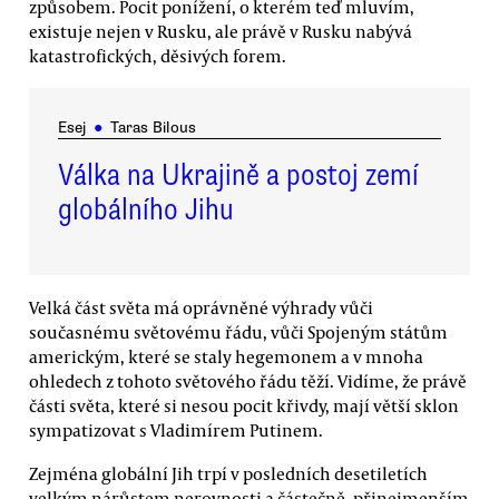
způsobem. Pocit ponížení, o kterém teď mluvím,
existuje nejen v Rusku, ale právě v Rusku nabývá
katastrofických, děsivých forem.
Esej
●
Taras Bilous
Válka na Ukrajině a postoj zemí
globálního Jihu
Velká část světa má oprávněné výhrady vůči
současnému světovému řádu, vůči Spojeným státům
americkým, které se staly hegemonem a v mnoha
ohledech z tohoto světového řádu těží. Vidíme, že právě
části světa, které si nesou pocit křivdy, mají větší sklon
sympatizovat s Vladimírem Putinem.
Zejména globální Jih trpí v posledních desetiletích
velkým nárůstem nerovnosti a částečně, přinejmenším