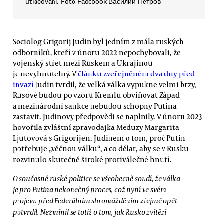
utlačovaní. Foto Facebook Василий Петров
Sociolog Grigorij Judin byl jedním z mála ruských
odborníků, kteří v únoru 2022 nepochybovali, že
vojenský střet mezi Ruskem a Ukrajinou
je nevyhnutelný. V
článku zveřejněném dva dny před
invazí
Judin tvrdil, že velká válka vypukne velmi brzy,
Rusové budou po vzoru Kremlu obviňovat Západ
a mezinárodní sankce nebudou schopny Putina
zastavit. Judinovy předpovědi se naplnily. V únoru 2023
hovořila zvláštní zpravodajka Meduzy Margarita
Ljutovová s Grigorijem Judinem o tom, proč Putin
potřebuje „věčnou válku“, a co dělat, aby se v Rusku
rozvinulo skutečně široké protiválečné hnutí.
O současné ruské politice se všeobecně soudí, že válka
je pro Putina nekonečný proces, což nyní ve svém
projevu před Federálním shromážděním zřejmě opět
potvrdil. Nezmínil se totiž o tom, jak Rusko zvítězí