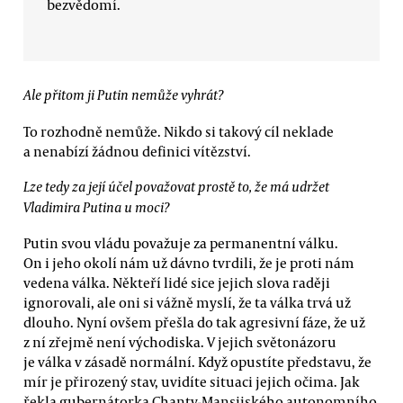
bezvědomí.
Ale přitom ji Putin nemůže vyhrát?
To rozhodně nemůže. Nikdo si takový cíl neklade
a nenabízí žádnou definici vítězství.
Lze tedy za její účel považovat prostě to, že má udržet
Vladimira Putina u moci?
Putin svou vládu považuje za permanentní válku.
On i jeho okolí nám už dávno tvrdili, že je proti nám
vedena válka. Někteří lidé sice jejich slova raději
ignorovali, ale oni si vážně myslí, že ta válka trvá už
dlouho. Nyní ovšem přešla do tak agresivní fáze, že už
z ní zřejmě není východiska. V jejich světonázoru
je válka v zásadě normální. Když opustíte představu, že
mír je přirozený stav, uvidíte situaci jejich očima. Jak
řekla gubernátorka Chanty-Mansijského autonomního