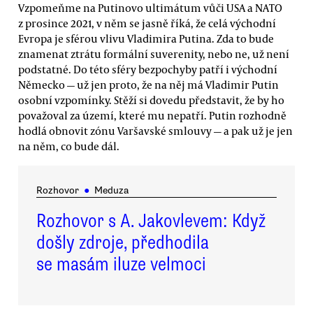
Vzpomeňme na Putinovo ultimátum vůči USA a NATO
z prosince 2021, v něm se jasně říká, že celá východní
Evropa je sférou vlivu Vladimira Putina. Zda to bude
znamenat ztrátu formální suverenity, nebo ne, už není
podstatné. Do této sféry bezpochyby patří i východní
Německo — už jen proto, že na něj má Vladimir Putin
osobní vzpomínky. Stěží si dovedu představit, že by ho
považoval za území, které mu nepatří. Putin rozhodně
hodlá obnovit zónu Varšavské smlouvy — a pak už je jen
na něm, co bude dál.
Rozhovor
●
Meduza
Rozhovor s A. Jakovlevem: Když
došly zdroje, předhodila
se masám iluze velmoci