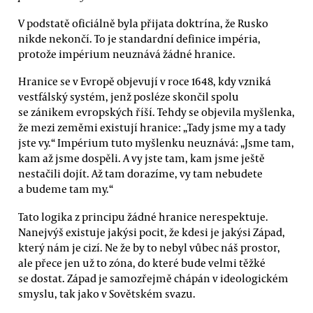
V podstatě oficiálně byla přijata doktrína, že Rusko
nikde nekončí. To je standardní definice impéria,
protože impérium neuznává žádné hranice.
Hranice se v Evropě objevují v roce 1648, kdy vzniká
vestfálský systém, jenž posléze skončil spolu
se zánikem evropských říší. Tehdy se objevila myšlenka,
že mezi zeměmi existují hranice: „Tady jsme my a tady
jste vy.“ Impérium tuto myšlenku neuznává: „Jsme tam,
kam až jsme dospěli. A vy jste tam, kam jsme ještě
nestačili dojít. Až tam dorazíme, vy tam nebudete
a budeme tam my.“
Tato logika z principu žádné hranice nerespektuje.
Nanejvýš existuje jakýsi pocit, že kdesi je jakýsi Západ,
který nám je cizí. Ne že by to nebyl vůbec náš prostor,
ale přece jen už to zóna, do které bude velmi těžké
se dostat. Západ je samozřejmě chápán v ideologickém
smyslu, tak jako v Sovětském svazu.