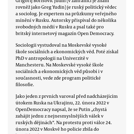
Grigorij Borisovič Judin (v zahraničí je znám
rovněž jako Greg Yudin) je ruský politický vědec
a sociolog. Je expertem na průzkumy veřejného
mínění v Rusku. Autorsky přispíval do několika
svobodných médií v Rusku a psal také pro
britský internetový magazín Open Democracy.
Sociologii vystudoval na Moskevské vysoké
škole sociálních a ekonomických věd. Poté získal
PhD v antropologii na Univerzitě v
Manchesteru. Na Moskevské vysoké škole
sociálních a ekonomických věd působí i v
současnosti, vede zde program politické
filosofie.
Jako jeden z prvních varoval před nadcházejícím
útokem Ruska na Ukrajinu, 22. února 2022 v
OpenDemocracy napsal, že se Putin „chystá
zahájit jednu z nejnesmyslnějších válek v
ruských dějinách“. Na protestu proti válce 24.
února 2022 v Moskvě ho policie zbila do