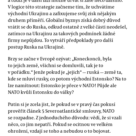
a tudíž je v další fázi možné urvat si zase něco dalšího.
V logice této strategie začneme tím, že uchvátíme
východní Ukrajinu a zafixujeme svůj zisk nějakým
druhem příměří. Globální byznys získá dobrý důvod
vrátit se do Ruska, odkud ostatně z velké části neodešel,
zatímco na Ukrajinu za takových podmínek žádné
firmy nepůjdou. To vytváří předpoklady pro další
postup Ruska na Ukrajině.
Brzy se začne v Evropě ozývat: „Koneckonců, byla
to jejich země, všichni se domluvili, tak je to
v pořádku.“ Jenže pokud je „jejich“ — ruská — země ta,
kde se mluví rusky, co potom východní Estonsko? Na to
lze namítnout: Estonsko je přece v NATO! Půjde ale
NATO kvůli Estonsku do války?
Putin si je zcela jist, že pokud se v pravý čas pokusí
prověřit článek 5 Severoatlantické smlouvy, NATO
se rozpadne. Z jednoduchého důvodu: vědí, že si vzali
něco, co jim nepatří. Pokud se ocitnou ve velkém
ohrožení, vzdají se toho a nebudou o to bojovat.