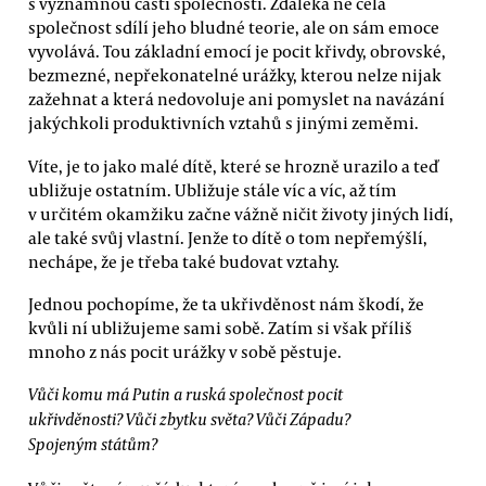
s významnou částí společnosti. Zdaleka ne celá
společnost sdílí jeho bludné teorie, ale on sám emoce
vyvolává. Tou základní emocí je pocit křivdy, obrovské,
bezmezné, nepřekonatelné urážky, kterou nelze nijak
zažehnat a která nedovoluje ani pomyslet na navázání
jakýchkoli produktivních vztahů s jinými zeměmi.
Víte, je to jako malé dítě, které se hrozně urazilo a teď
ubližuje ostatním. Ubližuje stále víc a víc, až tím
v určitém okamžiku začne vážně ničit životy jiných lidí,
ale také svůj vlastní. Jenže to dítě o tom nepřemýšlí,
nechápe, že je třeba také budovat vztahy.
Jednou pochopíme, že ta ukřivděnost nám škodí, že
kvůli ní ubližujeme sami sobě. Zatím si však příliš
mnoho z nás pocit urážky v sobě pěstuje.
Vůči komu má Putin a ruská společnost pocit
ukřivděnosti? Vůči zbytku světa? Vůči Západu?
Spojeným státům?