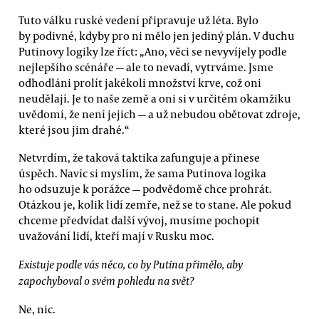
Tuto válku ruské vedení připravuje už léta. Bylo
by podivné, kdyby pro ni mělo jen jediný plán. V duchu
Putinovy logiky lze říct: „Ano, věci se nevyvíjely podle
nejlepšího scénáře — ale to nevadí, vytrváme. Jsme
odhodláni prolít jakékoli množství krve, což oni
neudělají. Je to naše země a oni si v určitém okamžiku
uvědomí, že není jejich — a už nebudou obětovat zdroje,
které jsou jim drahé.“
Netvrdím, že taková taktika zafunguje a přinese
úspěch. Navíc si myslím, že sama Putinova logika
ho odsuzuje k porážce — podvědomě chce prohrát.
Otázkou je, kolik lidí zemře, než se to stane. Ale pokud
chceme předvídat další vývoj, musíme pochopit
uvažování lidí, kteří mají v Rusku moc.
Existuje podle vás něco, co by Putina přimělo, aby
zapochyboval o svém pohledu na svět?
Ne, nic.