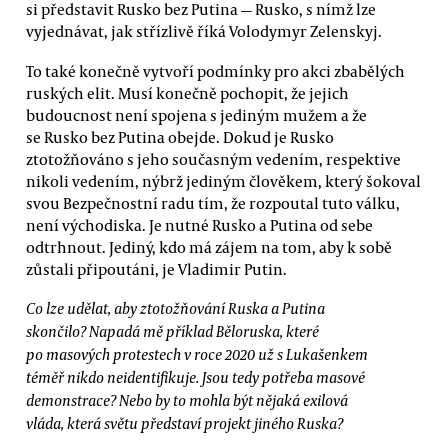
si představit Rusko bez Putina — Rusko, s nímž lze
vyjednávat, jak střízlivě říká Volodymyr Zelenskyj.
To také konečně vytvoří podmínky pro akci zbabělých
ruských elit. Musí konečně pochopit, že jejich
budoucnost není spojena s jediným mužem a že
se Rusko bez Putina obejde. Dokud je Rusko
ztotožňováno s jeho současným vedením, respektive
nikoli vedením, nýbrž jediným člověkem, který šokoval
svou Bezpečnostní radu tím, že rozpoutal tuto válku,
není východiska. Je nutné Rusko a Putina od sebe
odtrhnout. Jediný, kdo má zájem na tom, aby k sobě
zůstali připoutáni, je Vladimir Putin.
Co lze udělat, aby ztotožňování Ruska a Putina
skončilo? Napadá mě příklad Běloruska, které
po masových protestech v roce 2020 už s Lukašenkem
téměř nikdo neidentifikuje. Jsou tedy potřeba masové
demonstrace? Nebo by to mohla být nějaká exilová
vláda, která světu představí projekt jiného Ruska?