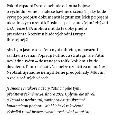
Pokud západní Evropa nebude ochotna bojovat
o východní země — stále se bavíme o scénáři, jaký bude
vývoj po podpisu dokumentů legitimizujících připojení
ukrajinských území k Rusku —, pak samozřejmě zbývají
USA. Jenže USA mohou mít do té doby jiného
prezidenta, kterému bude východní Evropa
lhostejnější.
Aby bylo jasno: to, o čem nyní mluvím, nepovažuji
za hlavní scénář. Popisuji Putinovu strategii, ale Putin
nevládne světu — dostane jen tolik, kolik mu bude
dovoleno. Tento scénář však nelze označit za nemožný.
Neobsahuje žádné nemyslitelné předpoklady. Mluvím
o zcela reálných věcech.
Je snadné si takové názory Putina a jeho týmu
představit řekněme 24. února 2022. Uplynul ale už rok
a Západ se nezhroutil, navíc poskytuje Ukrajině
hmatatelnou podporu. Mohl loňský rok včetně
výsledků ruské invaze ovlivnit uvažování, které jste