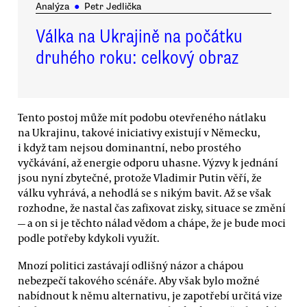
Analýza
●
Petr Jedlička
Válka na Ukrajině na počátku
druhého roku: celkový obraz
Tento postoj může mít podobu otevřeného nátlaku
na Ukrajinu, takové iniciativy existují v Německu,
i když tam nejsou dominantní, nebo prostého
vyčkávání, až energie odporu uhasne. Výzvy k jednání
jsou nyní zbytečné, protože Vladimir Putin věří, že
válku vyhrává, a nehodlá se s nikým bavit. Až se však
rozhodne, že nastal čas zafixovat zisky, situace se změní
— a on si je těchto nálad vědom a chápe, že je bude moci
podle potřeby kdykoli využít.
Mnozí politici zastávají odlišný názor a chápou
nebezpečí takového scénáře. Aby však bylo možné
nabídnout k němu alternativu, je zapotřebí určitá vize