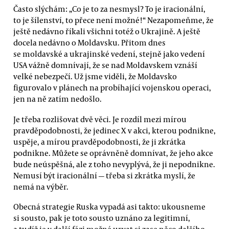
Často slýchám: „Co je to za nesmysl? To je iracionální,
to je šílenství, to přece není možné!“ Nezapomeňme, že
ještě nedávno říkali všichni totéž o Ukrajině. A ještě
docela nedávno o Moldavsku. Přitom dnes
se moldavské a ukrajinské vedení, stejně jako vedení
USA vážně domnívají, že se nad Moldavskem vznáší
velké nebezpečí. Už jsme viděli, že Moldavsko
figurovalo v plánech na probíhající vojenskou operaci,
jen na ně zatím nedošlo.
Je třeba rozlišovat dvě věci. Je rozdíl mezi mírou
pravděpodobnosti, že jedinec X v akci, kterou podnikne,
uspěje, a mírou pravděpodobnosti, že ji zkrátka
podnikne. Můžete se oprávněně domnívat, že jeho akce
bude neúspěšná, ale z toho nevyplývá, že ji nepodnikne.
Nemusí být iracionální — třeba si zkrátka myslí, že
nemá na výběr.
Obecná strategie Ruska vypadá asi takto: ukousneme
si sousto, pak je toto sousto uznáno za legitimní,