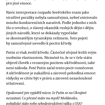
pro jiné emoce.
Navíc interpretace rozpadu Sovětského svazu jako
strašlivé porážky nebyla samozřejmá, neboť existovalo
mnoho konkurenčních narativů. Podle jednoho z nich
šlo o revoluci, o slavný okamžik ruských dějin i dějin
jiných národů, které se dokázaly vypořádat
se zkostnatělým tyranským režimem. Toto pojetí
by samozřejmě nevedlo k pocitu křivdy.
Putin si však zvolil křivdu. Částečně zřejmě kvůli svým
osobním vlastnostem. Nicméně to, že se v čele státu
objevil člověk s vrozeným pocitem ukřivděnosti, také
není náhoda. Poté Putin začal tento pocit rozněcovat.
A ukřivděnost je nakažlivá a zároveň pohodlná emoce:
vždycky se cítíte být v právu a zároveň nezaslouženě
utlačovaní.
Opakovaně jste vyjádřil názor, že Putin se na Ukrajině
nezastaví. Co přesně máte na mysli? Moldavsko,
pobaltské státy nebo sebedestruktivní válku s USA?