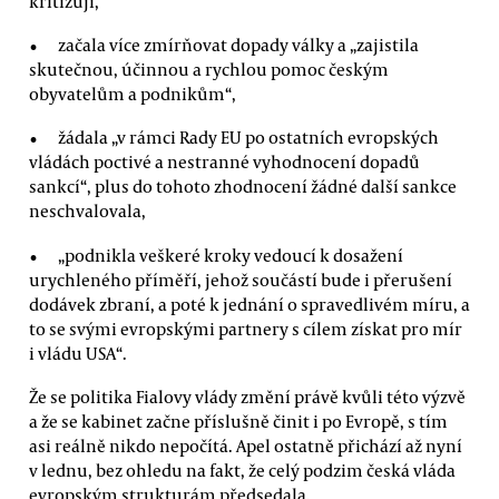
kritizují,
začala více zmírňovat dopady války a „zajistila
skutečnou, účinnou a rychlou pomoc českým
obyvatelům a podnikům“,
žádala „v rámci Rady EU po ostatních evropských
vládách poctivé a nestranné vyhodnocení dopadů
sankcí“, plus do tohoto zhodnocení žádné další sankce
neschvalovala,
„podnikla veškeré kroky vedoucí k dosažení
urychleného příměří, jehož součástí bude i přerušení
dodávek zbraní, a poté k jednání o spravedlivém míru, a
to se svými evropskými partnery s cílem získat pro mír
i vládu USA“.
Že se politika Fialovy vlády změní právě kvůli této výzvě
a že se kabinet začne příslušně činit i po Evropě, s tím
asi reálně nikdo nepočítá. Apel ostatně přichází až nyní
v lednu, bez ohledu na fakt, že celý podzim česká vláda
evropským strukturám předsedala.