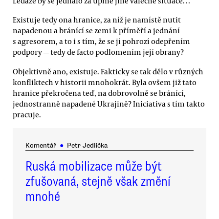
Ledaže by se jednalo za úplně jiné válečné situace…
Existuje tedy ona hranice, za níž je namístě nutit
napadenou a bránící se zemi k příměří a jednání
s agresorem, a to i s tím, že se jí pohrozí odepřením
podpory — tedy de facto podlomením její obrany?
Objektivně ano, existuje. Fakticky se tak dělo v různých
konfliktech v historii mnohokrát. Byla ovšem již tato
hranice překročena teď, na dobrovolně se bránící,
jednostranně napadené Ukrajině? Iniciativa s tím takto
pracuje.
Komentář
●
Petr Jedlička
Ruská mobilizace může být
zfušovaná, stejně však změní
mnohé