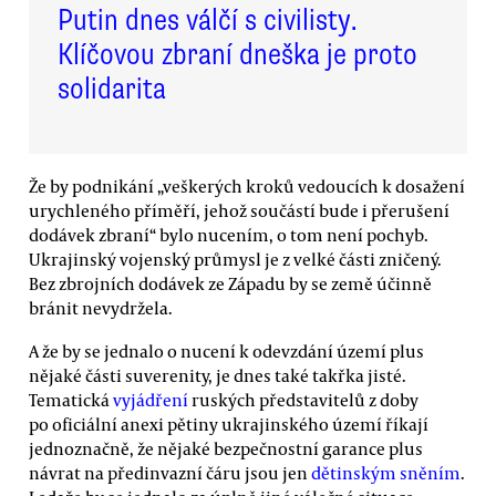
Putin dnes válčí s civilisty.
Klíčovou zbraní dneška je proto
solidarita
Že by podnikání „veškerých kroků vedoucích k dosažení
urychleného příměří, jehož součástí bude i přerušení
dodávek zbraní“ bylo nucením, o tom není pochyb.
Ukrajinský vojenský průmysl je z velké části zničený.
Bez zbrojních dodávek ze Západu by se země účinně
bránit nevydržela.
A že by se jednalo o nucení k odevzdání území plus
nějaké části suverenity, je dnes také takřka jisté.
Tematická
vyjádření
ruských představitelů z doby
po oficiální anexi pětiny ukrajinského území říkají
jednoznačně, že nějaké bezpečnostní garance plus
návrat na předinvazní čáru jsou jen
dětinským sněním
.