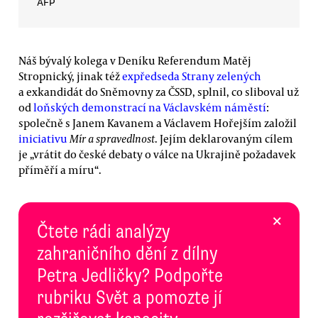
AFP
Náš bývalý kolega v Deníku Referendum Matěj
Stropnický, jinak též
expředseda Strany zelených
a exkandidát do Sněmovny za ČSSD, splnil, co sliboval už
od
loňských demonstrací na Václavském náměstí
:
společně s Janem Kavanem a Václavem Hořejším založil
iniciativu
Mír a spravedlnost
. Jejím deklarovaným cílem
je „vrátit do české debaty o válce na Ukrajině požadavek
příměří a míru“.
×
Čtete rádi analýzy
zahraničního dění z dílny
Petra Jedličky? Podpořte
rubriku Svět a pomozte jí