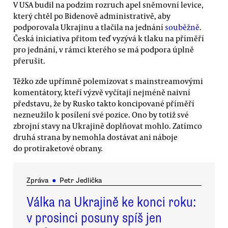
V USA budil na podzim rozruch apel sněmovní levice,
který chtěl po Bidenově administrativě, aby
podporovala Ukrajinu a tlačila na jednání
souběžně
.
Česká iniciativa přitom teď vyzývá k tlaku na příměří
pro jednání, v rámci kterého se má podpora úplně
přerušit.
Těžko zde upřímně polemizovat s mainstreamovými
komentátory, kteří výzvě vyčítají nejméně naivní
představu, že by Rusko takto koncipované příměří
nezneužilo k posílení své pozice. Ono by totiž své
zbrojní stavy na Ukrajině doplňovat mohlo. Zatímco
druhá strana by nemohla dostávat ani náboje
do protiraketové obrany.
Zpráva
●
Petr Jedlička
Válka na Ukrajině ke konci roku:
v prosinci posuny spíš jen