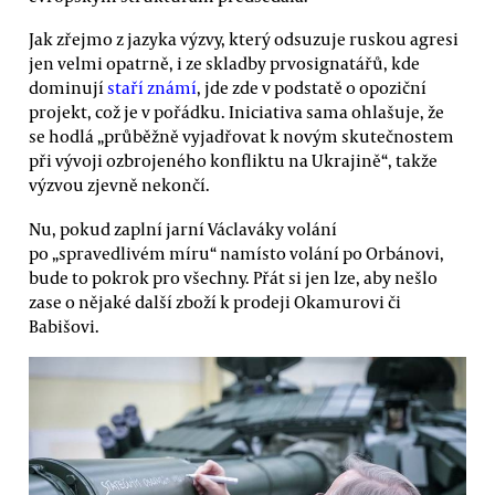
Jak zřejmo z jazyka výzvy, který odsuzuje ruskou agresi
jen velmi opatrně, i ze skladby prvosignatářů, kde
dominují
staří známí
, jde zde v podstatě o opoziční
projekt, což je v pořádku. Iniciativa sama ohlašuje, že
se hodlá „průběžně vyjadřovat k novým skutečnostem
při vývoji ozbrojeného konfliktu na Ukrajině“, takže
výzvou zjevně nekončí.
Nu, pokud zaplní jarní Václaváky volání
po „spravedlivém míru“ namísto volání po Orbánovi,
bude to pokrok pro všechny. Přát si jen lze, aby nešlo
zase o nějaké další zboží k prodeji Okamurovi či
Babišovi.