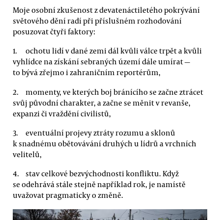
Moje osobní zkušenost z devatenáctiletého pokrývání
světového dění radí při příslušném rozhodování
posuzovat čtyři faktory:
ochotu lidí v dané zemi dál kvůli válce trpět a kvůli
vyhlídce na získání sebraných území dále umírat —
to bývá zřejmo i zahraničním reportérům,
momenty, ve kterých boj bránícího se začne ztrácet
svůj původní charakter, a začne se měnit v revanše,
expanzi či vraždění civilistů,
eventuální projevy ztráty rozumu a sklonů
k snadnému obětovávání druhých u lídrů a vrchních
velitelů,
stav celkové bezvýchodnosti konfliktu. Když
se odehrává stále stejně například rok, je namístě
uvažovat pragmaticky o změně.