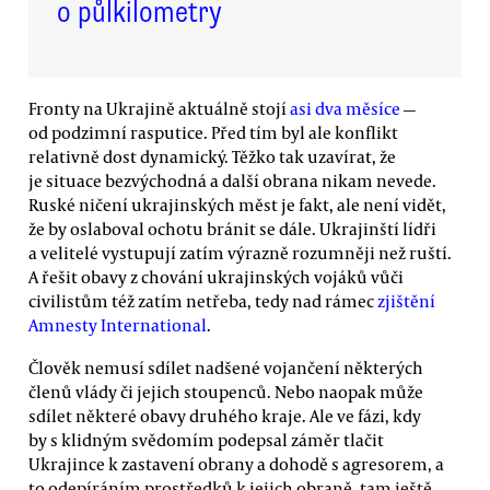
o půlkilometry
Fronty na Ukrajině aktuálně stojí
asi dva měsíce
—
od podzimní rasputice. Před tím byl ale konflikt
relativně dost dynamický. Těžko tak uzavírat, že
je situace bezvýchodná a další obrana nikam nevede.
Ruské ničení ukrajinských měst je fakt, ale není vidět,
že by oslaboval ochotu bránit se dále. Ukrajinští lídři
a velitelé vystupují zatím výrazně rozumněji než ruští.
A řešit obavy z chování ukrajinských vojáků vůči
civilistům též zatím netřeba, tedy nad rámec
zjištění
Amnesty International
.
Člověk nemusí sdílet nadšené vojančení některých
členů vlády či jejich stoupenců. Nebo naopak může
sdílet některé obavy druhého kraje. Ale ve fázi, kdy
by s klidným svědomím podepsal záměr tlačit
Ukrajince k zastavení obrany a dohodě s agresorem, a
to odepíráním prostředků k jejich obraně, tam ještě