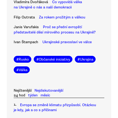
Vladimíra Dvořáková
Co vypovídá válka
na Ukrajině o nás a naší demokracii
Filip Outrata
Za rokem prožitým s válkou
Janis Varufakis
Proč se přední evropští
představitelé děsí mírového procesu na Ukrajině?
Ivan Štampach
Ukrajinské pravoslaví ve válce
#
Rusko
#
Občanské iniciativy
#
Ukrajina
#
Válka
Nejčtenější
Nejdiskutovanější
24 hod
týden
měsíc
1.
Evropa se změně klimatu přizpůsobí. Otázkou
je kdy, jak a co s příčinami