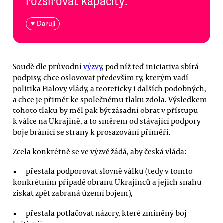
rozšiřovat kapacity.
♥ Daruji
Soudě dle průvodní
výzvy
, pod níž teď iniciativa sbírá
podpisy, chce oslovovat především ty, kterým vadí
politika Fialovy vlády, a teoreticky i dalších podobných,
a chce je přimět ke společnému tlaku zdola. Výsledkem
tohoto tlaku by měl pak být zásadní obrat v přístupu
k válce na Ukrajině, a to směrem od stávající podpory
boje bránící se strany k prosazování příměří.
Zcela konkrétně se ve výzvě žádá, aby česká vláda:
přestala podporovat slovně válku (tedy v tomto
konkrétním případě obranu Ukrajinců a jejich snahu
získat zpět zabraná území bojem),
přestala potlačovat názory, které zmíněný boj