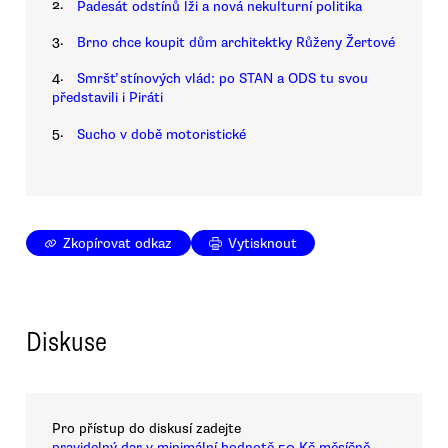
2.
Padesát odstínů lži a nová nekulturní politika
3.
Brno chce koupit dům architektky Růženy Žertové
4.
Smršť stínových vlád: po STAN a ODS tu svou
představili i Piráti
5.
Sucho v době motoristické
Zkopírovat odkaz
Vytisknout
Diskuse
Pro přístup do diskusí zadejte
pravidelný dar v minimální hodnotě 50 Kč měsíčně