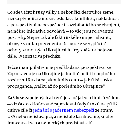
Co zde vážit: hrůzy války a nekončící destrukce země,
rizika plynoucí z možné eskalace konfliktu, nákladnost
a perspektivní nebezpečnost rozebíhajícího se zbrojení,
na něž se iniciativa odvolává — to vše jsou relevantní
postřehy. Stejně tak ale fakt ruského imperialismu,
obavy z vzniku precedentu, že agrese se vyplácí, či
ochoty samotných Ukrajinců hrůzy snášet a bojovat
dále. Ty iniciativa přechází.
Těžce manipulativní je předkládaná perspektiva, že
Západ sleduje na Ukrajině jednolitě politiku úplného
rozdrcení Ruska za jakoukoliv cenu — jak říká ruská
propaganda, „válku až do posledního Ukrajince“.
Každý se zapojených aktérů je si nějakých limitů vědom
— viz často skloňované zapovídání řady útoků na příliš
citlivé cíle či
jednání o jaderném nebezpečí
ze strany
USA nebo neustávající, a neustále karikované, snahy
francouzských a německých představitelů.