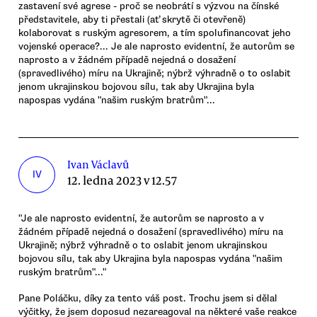
zastavení své agrese - proč se neobrátí s výzvou na čínské
představitele, aby ti přestali (ať skrytě či otevřeně)
kolaborovat s ruským agresorem, a tím spolufinancovat jeho
vojenské operace?... Je ale naprosto evidentní, že autorům se
naprosto a v žádném případě nejedná o dosažení
(spravedlivého) míru na Ukrajině; nýbrž výhradně o to oslabit
jenom ukrajinskou bojovou sílu, tak aby Ukrajina byla
napospas vydána "našim ruským bratrům"...
Ivan Václavů
IV
12. ledna 2023 v 12.57
"Je ale naprosto evidentní, že autorům se naprosto a v
žádném případě nejedná o dosažení (spravedlivého) míru na
Ukrajině; nýbrž výhradně o to oslabit jenom ukrajinskou
bojovou sílu, tak aby Ukrajina byla napospas vydána "našim
ruským bratrům"..."
Pane Poláčku, díky za tento váš post. Trochu jsem si dělal
výčitky, že jsem doposud nezareagoval na některé vaše reakce