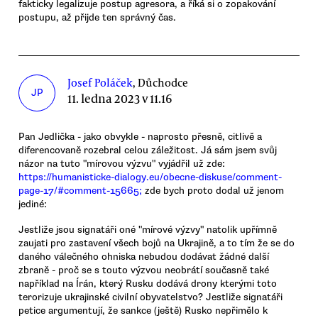
fakticky legalizuje postup agresora, a říká si o zopakování
postupu, až přijde ten správný čas.
Josef Poláček
, Důchodce
JP
11. ledna 2023 v 11.16
Pan Jedlička - jako obvykle - naprosto přesně, citlivě a
diferencovaně rozebral celou záležitost. Já sám jsem svůj
názor na tuto "mírovou výzvu" vyjádřil už zde:
https://humanisticke-dialogy.eu/obecne-diskuse/comment-
page-17/#comment-15665;
zde bych proto dodal už jenom
jediné:
Jestliže jsou signatáři oné "mírové výzvy" natolik upřímně
zaujati pro zastavení všech bojů na Ukrajině, a to tím že se do
daného válečného ohniska nebudou dodávat žádné další
zbraně - proč se s touto výzvou neobrátí současně také
například na Írán, který Rusku dodává drony kterými toto
terorizuje ukrajinské civilní obyvatelstvo? Jestliže signatáři
petice argumentují, že sankce (ještě) Rusko nepřimělo k