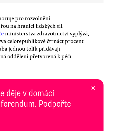
 horuje pro rozvolnění
ou na hranici lidských sil.
če
ministerstva zdravotnictví vyplývá,
ývá celorepublikově čtrnáct procent
uba jednou tolik přidávají
iná oddělení přetvořená k péči
×
se děje v domácí
 Referendum. Podpořte