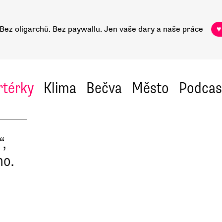
Bez oligarchů. Bez paywallu.
Jen vaše dary a naše práce
♥
rtérky
Klima
Bečva
Město
Podcas
“,
ho.