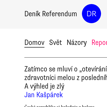
Deník Referendum
DR
Domov
Svět
Názory
Repo
Zatímco se mluví o „otevírání
zdravotníci melou z poslední
A výhled je zlý
Jan Kašpárek
Česká republika si koleduje o kolaps