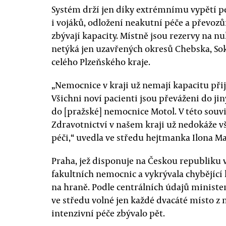
Systém drží jen díky extrémnímu vypětí p
i vojáků, odložení neakutní péče a převoz
zbývají kapacity. Místně jsou rezervy na nu
netýká jen uzavřených okresů Chebska, Sok
celého Plzeňského kraje.
„Nemocnice v kraji už nemají kapacitu přij
Všichni noví pacienti jsou převáženi do j
do [pražské] nemocnice Motol. V této souvi
Zdravotnictví v našem kraji už nedokáže
péči,“ uvedla ve středu hejtmanka Ilona Ma
Praha, jež disponuje na Českou republiku 
fakultních nemocnic a vykrývala chybějící 
na hraně. Podle centrálních údajů minister
ve středu volné jen každé dvacáté místo z 
intenzivní péče zbývalo pět.