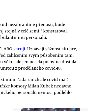
„Pokud nezabráníme přenosu, bude
] stejná v celé zemi,“ konstatoval.
mbulantnímu personálu.
 či ARO
varují
. Uznávají vážnost situace,
 před zahlcením svým působením tam,
 věku, ale jen necelá polovina dostala
munitou z prodělaného covid-19.
maximum: řada z nich ale covid má či
lékařské komory Milan Kubek nedávno
tnického personálu nemoci podlehlo,