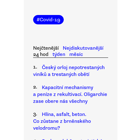
#
Covid-19
Nejčtenější
Nejdiskutovanější
24 hod
týden
měsíc
1.
Český orloj nepotrestaných
viníků a trestaných obětí
2.
Kapacitní mechanismy
a peníze z rekultivací. Oligarchie
zase obere nás všechny
3.
Hlína, asfalt, beton.
Co zůstane z brněnského
velodromu?