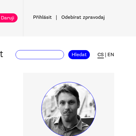
Přihlásit
|
Odebírat
zpravodaj
 Daruji
t
Hledat
CS
|
EN