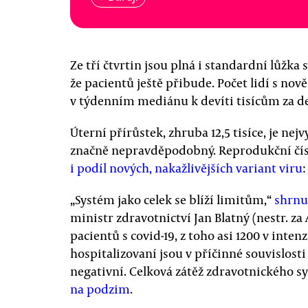
Ze tří čtvrtin jsou plná i standardní lůžka
že pacientů ještě přibude. Počet lidí s no
v týdenním mediánu k devíti tisícům za d
Úterní přírůstek, zhruba 12,5 tisíce, je nejv
značně nepravděpodobný. Reprodukční čísl
i podíl nových, nakažlivějších variant viru
:
„Systém jako celek se blíží limitům,“
shrnu
ministr zdravotnictví Jan Blatný (nestr. z
pacientů s covid-19, z toho asi 1200 v intenz
hospitalizovaní jsou v příčinné souvislosti 
negativní. Celková zátěž zdravotnického sy
na podzim
.