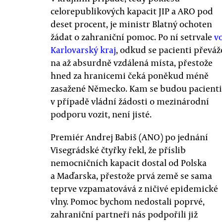
celorepublikových kapacit JIP a ARO pod
deset procent, je ministr Blatný ochoten
žádat o zahraniční pomoc. Po ní setrvale
v
Karlovarský kraj
, odkud se pacienti převáž
na až absurdně vzdálená místa, přestože
hned za hranicemi čeká poněkud méně
zasažené Německo. Kam se budou pacienti
v případě vládní žádosti o mezinárodní
podporu vozit, není jisté.
Premiér Andrej Babiš (ANO) po jednání
Visegrádské čtyřky řekl, že příslib
nemocničních kapacit dostal od Polska
a Maďarska, přestože prvá země se sama
teprve vzpamatovává z ničivé epidemické
vlny. Pomoc bychom nedostali poprvé,
zahraniční partneři nás podpořili již