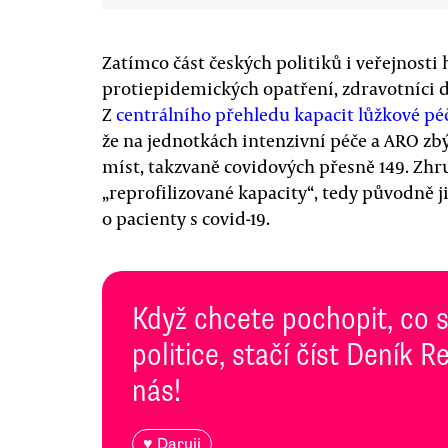
Zatímco část českých politiků i veřejnosti
protiepidemických opatření, zdravotníci dř
Z
centrálního přehledu kapacit lůžkové pé
že na jednotkách intenzivní péče a ARO zb
míst, takzvaně covidových přesně 149. Zhr
„reprofilizované kapacity“, tedy původně j
o pacienty s covid-19.
Když chcete pochopit, co 
politice, stačí číst Deník
nás!
♥ Daruji