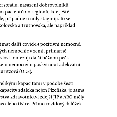
ersonálu, nasazení dobrovolníků
ům pacientů do regionů, kde ještě
le, případně u nuly stagnují. To se
olovska a Trutnovska, ale například
ímat další covid-19 pozitivní nemocné.
iných nemocnic v zemi, primárně
slosti omezují další běžnou péči.
 všem nemocným poskytnout adekvátní
uritzová (ODS).
velikými kapacitami v podobě šesti
kapacity zdaleka nejen Plzeňska, je sama
stva zdravotnictví zdejší JIP a ARO měly
necelého tisíce. Přímo covidových lůžek