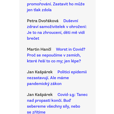
promořování. Zastavit ho může
jen tlak zdola
Petra Dvořáková
Duševní
zdraví samoživitelek v ohrožení:
Je to na zhroucení, děti mě vidí
brečet
Martin Hančl
Worst in Covid?
Proč se nepoučíme v zemích,
které řeší to co my; jen lépe?
Jan Kašpárek
Politici epidemii
nezastavují. Ale máme
pandemický zákon
Jan Kašpárek
Covid-19: Tanec
nad propastí končí. Buď
sebereme všechny síly, nebo
se zřítíme