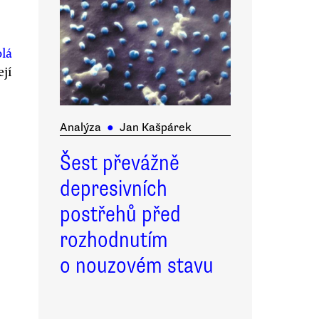
olá
ejí
Analýza
●
Jan Kašpárek
Šest převážně
depresivních
postřehů před
rozhodnutím
o nouzovém stavu