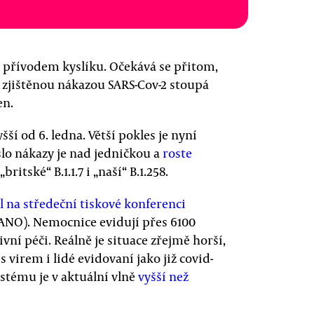
 s přívodem kyslíku. Očekává se přitom,
vě zjištěnou nákazou SARS-Cov-2 stoupá
en.
yšší od 6. ledna. Větší pokles je nyní
o nákazy je nad jedničkou a
roste
 „britské“ B.1.1.7 i „naší“ B.1.258.
l na středeční tiskové konferenci
a ANO). Nemocnice evidují přes 6100
ivní péči. Reálně je situace zřejmě horší,
s virem i lidé evidovaní jako již covid-
stému je v aktuální vlně
vyšší než