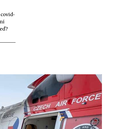
covid-
ní
teď?