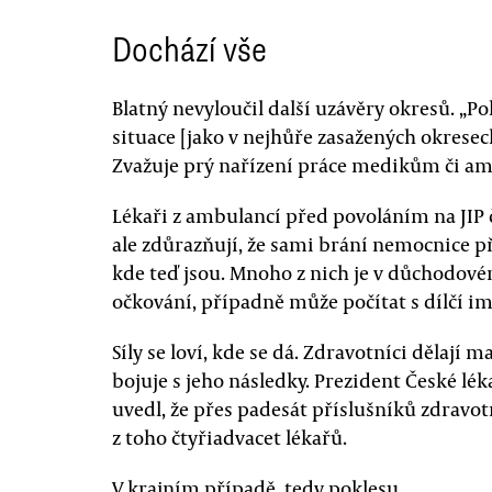
Dochází vše
Blatný nevyloučil další uzávěry okresů. 
situace [jako v nejhůře zasažených okresech
Zvažuje prý nařízení práce medikům či a
Lékaři z ambulancí před povoláním na JIP
ale zdůrazňují, že sami brání nemocnice
kde teď jsou. Mnoho z nich je v důchodovém
očkování, případně může počítat s dílčí i
Síly se loví, kde se dá. Zdravotníci dělají 
bojuje s jeho následky. Prezident České 
uvedl, že přes padesát příslušníků zdravo
z toho čtyřiadvacet lékařů.
V krajním případě, tedy poklesu