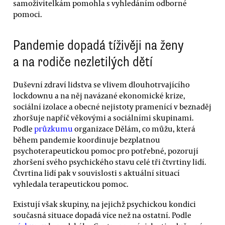
samoživitelkám pomohla s vyhledáním odborné
pomoci.
Pandemie dopadá tíživěji na ženy
a na rodiče nezletilých dětí
Duševní zdraví lidstva se vlivem dlouhotrvajícího
lockdownu a na něj navázané ekonomické krize,
sociální izolace a obecné nejistoty pramenící v beznaděj
zhoršuje napříč věkovými a sociálními skupinami.
Podle
průzkumu
organizace Dělám, co můžu, která
během pandemie koordinuje bezplatnou
psychoterapeutickou pomoc pro potřebné, pozorují
zhoršení svého psychického stavu celé tři čtvrtiny lidí.
Čtvrtina lidí pak v souvislosti s aktuální situací
vyhledala terapeutickou pomoc.
Existují však skupiny, na jejichž psychickou kondici
současná situace dopadá více než na ostatní. Podle