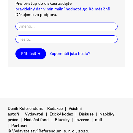
Pro přístup do diskusí zadejte
pravidelný dar v minimální hodnotě 50 Kč měsíčně
Děkujeme za podporu.
Přihlásit →
Zapomněli jste heslo?
Deník Referendum:
Redakce
|
Všichni
autoři
|
Vydavatel
|
Etický kodex
|
Diskuse
|
Nabídky
práce
|
Nadační fond
|
Bluesky
|
Inzerce
|
null
|
Partneři
© Vydavatelství Referendum, s. r. o., 2020.