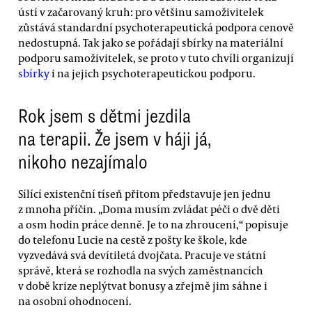
ústí v začarovaný kruh: pro většinu samoživitelek
zůstává standardní psychoterapeutická podpora cenově
nedostupná. Tak jako se pořádají sbírky na materiální
podporu samoživitelek, se proto v tuto chvíli organizují
sbírky
i na jejich psychoterapeutickou podporu.
Rok jsem s dětmi jezdila
na terapii. Že jsem v háji já,
nikoho nezajímalo
Sílící existenční tíseň přitom představuje jen jednu
z mnoha příčin. „Doma musím zvládat péči o dvě děti
a osm hodin práce denně. Je to na zhroucení,“ popisuje
do telefonu Lucie na cestě z pošty ke škole, kde
vyzvedává svá devítiletá dvojčata. Pracuje ve státní
správě, která se rozhodla na svých zaměstnancích
v době krize neplýtvat bonusy a zřejmě jim sáhne i
na osobní ohodnocení.