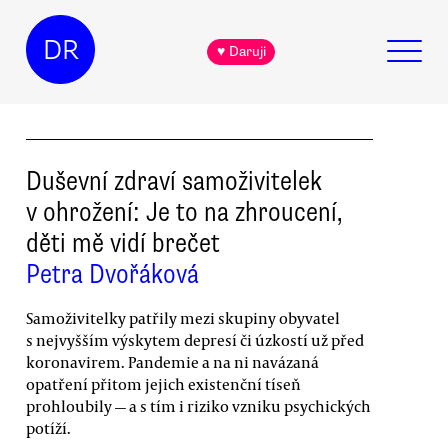
DR
♥ Daruji
Duševní zdraví samoživitelek
v ohrožení: Je to na zhroucení,
děti mě vidí brečet
Petra Dvořáková
Samoživitelky patřily mezi skupiny obyvatel
s nejvyšším výskytem depresí či úzkostí už před
koronavirem. Pandemie a na ni navázaná
opatření přitom jejich existenční tíseň
prohloubily — a s tím i riziko vzniku psychických
potíží.