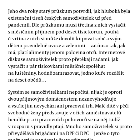
Jeho dva roky starý průzkum potvrdil, jak hluboká byla
existenční tíseň českých samoživitelek už před
pandemií. Dle průzkumu musí třetina z nich vystačit
s měsíčním příjmem pod deset tisíc korun, pouhá
čtvrtina z nich si může dovolit kupovat sobě a svým
dětem pravidelně ovoce a zeleninu — zatímco tak, jak
má, platí alimenty jenom polovina otců. Internetové
diskuse samoživitelek proto přetékají radami, jak
vystačit s pár tisícovkami měsíčně: spoléhat
na luštěniny, hodně zamrazovat, jedno kuře rozdělit
na deset obědů…
Systém se samoživitelkami nepočítá, nijak je oproti
dvoupříjmovým domácnostem neznevýhodňuje
a vstříc jim nevychází ani pracovní trh. Malé dítě v péči
svobodné ženy představuje v očích zaměstnavatelů
hendikep, a u pracovních pohovorů se na něj tudíž
v rozporu s pravidly ptají. Mnoho samoživitelek si proto
přivydělává brigádami na DPP či DPČ — jenže o tyto
možnosti je pandemie často připravila.