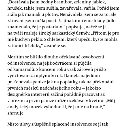
„Dostávala jsem bedny brambor, zeleniny, jablek,
hrušek, takže jsem sušila, zavařovala, vařila. Pořád jsem
stála jak maniak u plotny. Nenáviděla jsem se za to, ale
zároveň jsem měla pocit, že jinak umřeme hlady. Jídlo
znamenalo, že je postaráno,“ popisuje, načež se jí
na tváři rozleje široký sarkastický úsměv. „Přitom je pro
mě kuchyň peklo. S chlebem, který upeču, byste mohla
zatlouct hřebíky,“ zasměje se.
Mezitím se blížilo dlouho očekávané osvobození
od insolvence, na jejíž odvrácení si půjčila
od kamarádů. S koncem roku však zároveň přišlo
vyúčtování za uplynulý rok. Daniela najednou
potřebovala peníze jak na poplatky, tak na překonání
prvních měsíců nadcházejícího roku — jakožto
designérka interiérů začíná pořádně pracovat až
v březnu a první peníze může očekávat v květnu. „Můj
analytický mozek vyhodnotil, že jsme na hraně,“
shrnuje.
Místo úlevy z úspěšně splacené insolvence se jí tak