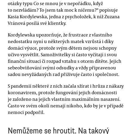
otázky typu Co se mnou je v nepořádku, když
to nezvládám? To jsem tak moc k ničemu?“ popisuje
Kasia Kordylewska, jedna z psycholožek, k níž Zuzana
Vránová posílá své klientky.
Kordylewska upozorňuje, že frustrace z vlastního
nedostatku nyní u některých matek vzrůstá i díky
domácí výuce, protože svým dětem nejsou schopny
učivo vysvětlit. Samoživitelky si často vyčítají i svou
finanční situaci či rozpad vztahu s otcem dítěte. Jejich
sebeobviňování svými odsudky a vždy připravenou
sadou nevyžádaných rad přiživuje často i společnost.
S pandemií některé z nich začala sžírat i hrůza z nákazy
koronavirem, protože fungování jejich domácnosti
je založeno na jejich vlastním maximálním nasazení.
Často ve svém okolí nemají nikoho, kdo by je v případě
nemoci podpořil.
Nemůžeme se hroutit. Na takový