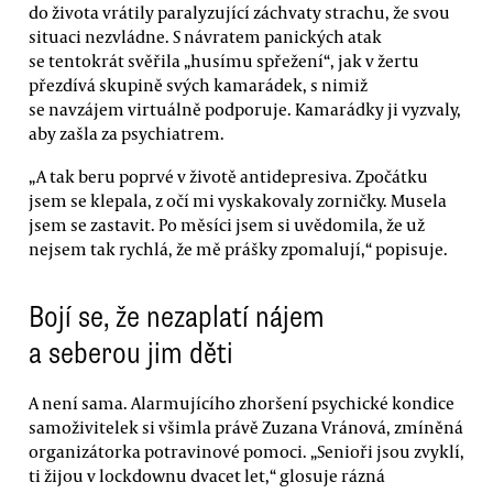
do života vrátily paralyzující záchvaty strachu, že svou
situaci nezvládne. S návratem panických atak
se tentokrát svěřila „husímu spřežení“, jak v žertu
přezdívá skupině svých kamarádek, s nimiž
se navzájem virtuálně podporuje. Kamarádky ji vyzvaly,
aby zašla za psychiatrem.
„A tak beru poprvé v životě antidepresiva. Zpočátku
jsem se klepala, z očí mi vyskakovaly zorničky. Musela
jsem se zastavit. Po měsíci jsem si uvědomila, že už
nejsem tak rychlá, že mě prášky zpomalují,“ popisuje.
Bojí se, že nezaplatí nájem
a seberou jim děti
A není sama. Alarmujícího zhoršení psychické kondice
samoživitelek si všimla právě Zuzana Vránová, zmíněná
organizátorka potravinové pomoci. „Senioři jsou zvyklí,
ti žijou v lockdownu dvacet let,“ glosuje rázná