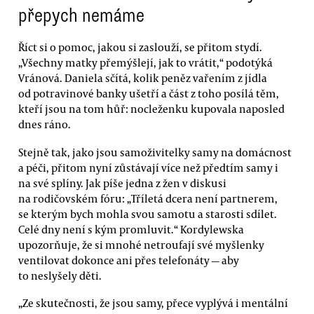
přepych nemáme
Říct si o pomoc, jakou si zaslouží, se přitom stydí.
„Všechny matky přemýšlejí, jak to vrátit,“ podotýká
Vránová. Daniela sčítá, kolik peněz vařením z jídla
od potravinové banky ušetří a část z toho posílá těm,
kteří jsou na tom hůř: nocleženku kupovala naposled
dnes ráno.
Stejně tak, jako jsou samoživitelky samy na domácnost
a péči, přitom nyní zůstávají více než předtím samy i
na své splíny. Jak píše jedna z žen v diskusi
na rodičovském fóru: „Tříletá dcera není partnerem,
se kterým bych mohla svou samotu a starosti sdílet.
Celé dny není s kým promluvit.“ Kordylewska
upozorňuje, že si mnohé netroufají své myšlenky
ventilovat dokonce ani přes telefonáty — aby
to neslyšely děti.
„Ze skutečnosti, že jsou samy, přece vyplývá i mentální