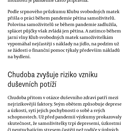
Podle srpnového průzkumu Klubu svobodných matek
přišla o práci během pandemie pětina samoživitelů.
Polovina samoživitelů se během pandemie zadlužila,
splácet půjčky však zvládá jen pětina. A zatímco během
jarní vlny Klub svobodných matek samoživitelkám
vypomáhal nejčastěji s náklady na jídlo, na podzim už
se žádosti o finanční pomoc týkaly především nákladů
na bydlení.
Chudoba zvyšuje riziko vzniku
duševních potíží
Chudoba přitom v otázce duševního zdraví patří mezi
nejrizikovější faktory. Svým obětem způsobuje deprese
a úzkosti, sytí jejich pochybnosti o sobě a svých
schopnostech. Už před pandemií výzkumy prokazovaly
skutečnost, že samoživitelky trpí depresemi, úzkostmi
či neutuchajícím stresem častěji než rodiče v úplných