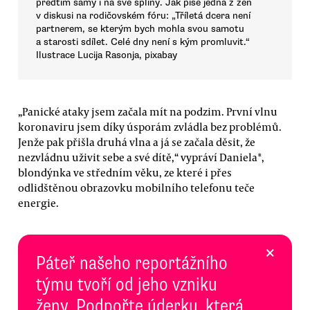
předtím samy i na své splíny. Jak píše jedna z žen
v diskusi na rodičovském fóru: „Tříletá dcera není
partnerem, se kterým bych mohla svou samotu
a starosti sdílet. Celé dny není s kým promluvit.“
Ilustrace Lucija Rasonja, pixabay
„Panické ataky jsem začala mít na podzim. První vlnu
koronaviru jsem díky úsporám zvládla bez problémů.
Jenže pak přišla druhá vlna a já se začala děsit, že
nezvládnu uživit sebe a své dítě,“ vypráví Daniela*,
blondýnka ve středním věku, ze které i přes
odlidštěnou obrazovku mobilního telefonu teče
energie.
×
Páteř našeho reportážního
týmu tvoří od jeho vzniku
ženy. Podpořte úderku, která