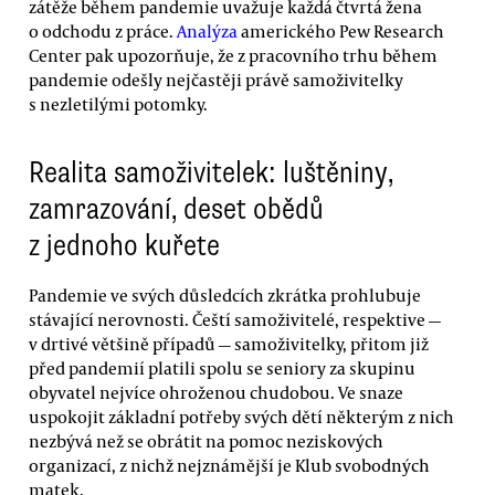
zátěže během pandemie uvažuje každá čtvrtá žena
o odchodu z práce.
Analýza
amerického Pew Research
Center pak upozorňuje, že z pracovního trhu během
pandemie odešly nejčastěji právě samoživitelky
s nezletilými potomky.
Realita samoživitelek: luštěniny,
zamrazování, deset obědů
z jednoho kuřete
Pandemie ve svých důsledcích zkrátka prohlubuje
stávající nerovnosti. Čeští samoživitelé, respektive —
v drtivé většině případů — samoživitelky, přitom již
před pandemií platili spolu se seniory za skupinu
obyvatel nejvíce ohroženou chudobou. Ve snaze
uspokojit základní potřeby svých dětí některým z nich
nezbývá než se obrátit na pomoc neziskových
organizací, z nichž nejznámější je Klub svobodných
matek.