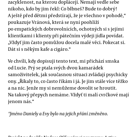
zacyklenost, na kterou doplácejí. Nemají vedle sebe
nikoho, kdo by jim řekl: Co blbneš? Bude to dobrý!
A ještě před dětmi předstírají, že je všechno v pohodě,“
poukazuje Vránová, která se nyní poohlíží
po empatických dobrovolnících, ochotných si s jejími
klientkami i klienty při pátečním výdeji jídla povídat.
„Vždyť jim často pomůžou docela malé věci. Pokecat si.
Dát si s někým kafe a cigáro.“
Ve chvíli, kdy dopisuji tento text, mi přichází smska
od Lucie. Prý se ptala svých dvou kamarádek
samoživitelek, jak současnou situaci zvládají psychicky
ony. „Říkaly to, co často říkám i já. Je jim stále více těžko
a na nic. Jenže my si nemůžeme dovolit se hroutit.
Na takový přepych nemáme. Vždyť ti malí cvrčkové mají
jenom nás.“
*Jméno Daniely a Evy bylo na jejich přání změněno.