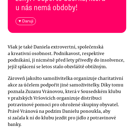
u nás nemá obdoby!
♥ Daruji
Však je také Daniela extrovertní, společenská
a kreativní osobnost. Podnikavost, respektive
podnikání, ji nicméně před lety přivedly do insolvence,
jejíž splácení se letos stalo obzvláště obtížným.
Zároveň jakožto samoživitelka organizuje charitativní
akce za účelem podpořit jiné samoživitelky. Díky tomu
poznala Zuzanu Vránovou, která v Sousedském klubu
v pražských Vršovicích organizuje distribuci
potravinové pomoci pro ohrožené skupiny obyvatel.
Právě Vránová na podzim Danielu ponoukla, aby
si začala k ní do klubu jezdit pro jídlo z potravinové
banky.