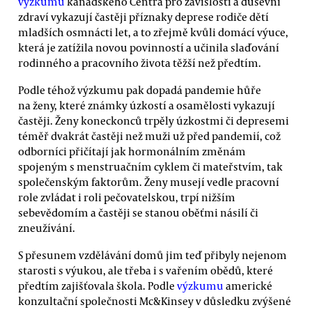
výzkumu
kanadského Centra pro závislosti a duševní
zdraví vykazují častěji příznaky deprese rodiče dětí
mladších osmnácti let, a to zřejmě kvůli domácí výuce,
která je zatížila novou povinností a učinila slaďování
rodinného a pracovního života těžší než předtím.
Podle téhož výzkumu pak dopadá pandemie hůře
na ženy, které známky úzkostí a osamělosti vykazují
častěji. Ženy koneckonců trpěly úzkostmi či depresemi
téměř dvakrát častěji než muži už před pandemií, což
odborníci přičítají jak hormonálním změnám
spojeným s menstruačním cyklem či mateřstvím, tak
společenským faktorům. Ženy musejí vedle pracovní
role zvládat i roli pečovatelskou, trpí nižším
sebevědomím a častěji se stanou oběťmi násilí či
zneužívání.
S přesunem vzdělávání domů jim teď přibyly nejenom
starosti s výukou, ale třeba i s vařením obědů, které
předtím zajišťovala škola. Podle
výzkumu
americké
konzultační společnosti Mc&Kinsey v důsledku zvýšené