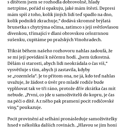
s dítětem jsem se rozhodla dobrovolně, hlady
netrpíme, pořád si opakuju, jaké mám štěstí. Depresi
mám spíš z toho, kolik jiných lidí teď spadlo na dno,
kolik podniků zkrachuje,“ dodává skromně brýlatá
brunetka s chytrýma očima, zatímco s její světlovlasou
dívenkou, třímající v dlani obrovskou celozrnnou
sušenku, cupitáme po pražských Vinohradech.
Třikrát během našeho rozhovoru nahlas zadoufá, že
se mi její povídání k něčemu hodí. „Jsem úzkostná.
Dělám si starosti, abych lidi neokrádala o čas víš,“
vysvětluje s tím, abych ji zastavila, kdyby
se „rozemlela“. Je to přitom ona, ne já, kdo teď nahlas
uvažuje, že žádost o úvěr pro mladé rodiče bude
vyplňovat tak ve tři ráno, protože dřív zkrátka čas mít
nebude. „První, co jde u samoživitelů do kopru, je čas
na péči o dítě. A z něho pak pramení pocit rodičovské
viny,“ poukazuje.
Pocit provinění až selhání pronásleduje samoživitelky
hned v několika dalších rovinách. „Hlavou se jim honí