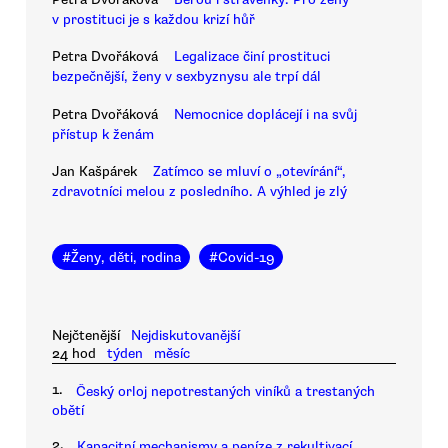
v prostituci je s každou krizí hůř
Petra Dvořáková
Legalizace činí prostituci
bezpečnější, ženy v sexbyznysu ale trpí dál
Petra Dvořáková
Nemocnice doplácejí i na svůj
přístup k ženám
Jan Kašpárek
Zatímco se mluví o „otevírání“,
zdravotníci melou z posledního. A výhled je zlý
#
Ženy, děti, rodina
#
Covid-19
Nejčtenější
Nejdiskutovanější
24 hod
týden
měsíc
1.
Český orloj nepotrestaných viníků a trestaných
obětí
2.
Kapacitní mechanismy a peníze z rekultivací.