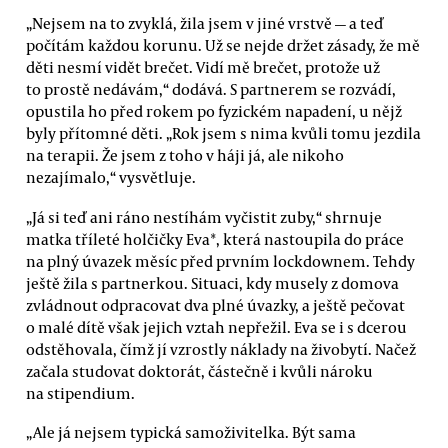
„Nejsem na to zvyklá, žila jsem v jiné vrstvě — a teď
počítám každou korunu. Už se nejde držet zásady, že mě
děti nesmí vidět brečet. Vidí mě brečet, protože už
to prostě nedávám,“ dodává. S partnerem se rozvádí,
opustila ho před rokem po fyzickém napadení, u nějž
byly přítomné děti. „Rok jsem s nima kvůli tomu jezdila
na terapii. Že jsem z toho v háji já, ale nikoho
nezajímalo,“ vysvětluje.
„Já si teď ani ráno nestíhám vyčistit zuby,“ shrnuje
matka tříleté holčičky Eva*, která nastoupila do práce
na plný úvazek měsíc před prvním lockdownem. Tehdy
ještě žila s partnerkou. Situaci, kdy musely z domova
zvládnout odpracovat dva plné úvazky, a ještě pečovat
o malé dítě však jejich vztah nepřežil. Eva se i s dcerou
odstěhovala, čímž jí vzrostly náklady na živobytí. Načež
začala studovat doktorát, částečně i kvůli nároku
na stipendium.
„Ale já nejsem typická samoživitelka. Být sama