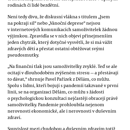
rodinách či lidé bezdětní.
Není tedy divu, že diskusní vlákna s titulem „Jsem
na pokraji sil“ nebo „Vánoční deprese“ nejsou
v internetových komunikacích samoživitelek žádnou
výjimkou. Zpravidla se v nich objeví přinejmenším
jeden chytrák, který dotyčné vysvětlí, že si má vážit
zdravých dětí a přestat ostatní obtěžovat svými
pseudosmutky.
„Na finanční tlak jsou samoživitelky zvyklé. Teď se ale
ocitají v dlouhodobém zvýšeném stresu — a přestávají
to dávat,“ shrnuje Pavel Pařízek z Dělám, co můžu.
Spolu s lidmi, kteří bojují s pandemií takzvaně v první
linii, se na organizaci Dělám, co můžu s žádostí
o psychologickou konzultaci nejčastěji obracejí právě
samoživitelky. Pandemie prohloubila nejenom
nerovnosti ekonomické, ale i nerovnosti v duševním
zdraví.
Souvislost mezi chudobou a duševním zdravím totiž