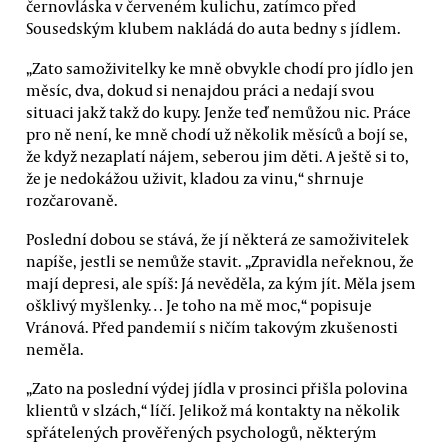
černovláska v červeném kulichu, zatímco před
Sousedským klubem nakládá do auta bedny s jídlem.
„Zato samoživitelky ke mně obvykle chodí pro jídlo jen
měsíc, dva, dokud si nenajdou práci a nedají svou
situaci jakž takž do kupy. Jenže teď nemůžou nic. Práce
pro ně není, ke mně chodí už několik měsíců a bojí se,
že když nezaplatí nájem, seberou jim děti. A ještě si to,
že je nedokážou uživit, kladou za vinu,“ shrnuje
rozčarovaně.
Poslední dobou se stává, že jí některá ze samoživitelek
napíše, jestli se nemůže stavit. „Zpravidla neřeknou, že
mají depresi, ale spíš: Já nevěděla, za kým jít. Měla jsem
ošklivý myšlenky… Je toho na mě moc,“ popisuje
Vránová. Před pandemií s ničím takovým zkušenosti
neměla.
„Zato na poslední výdej jídla v prosinci přišla polovina
klientů v slzách,“ líčí. Jelikož má kontakty na několik
spřátelených prověřených psychologů, některým