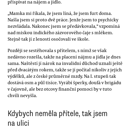
přispívat na nájem a jídlo.
„Mamka mi říkala, že jsem líná, že jsem furt doma.
Našla jsem si proto dvě práce. Jenže jsem to psychicky
nezvládala. Nakonec jsem se předávkovala,“ vzpomíná
nad miskou indického zázvorového čaje s mlékem.
Stejně tak jí z lenosti osočovali ve škole.
Později se sestěhovala s přítelem, s nímž se však
nedávno rozešla, takže na placení nájmu a jídla je dnes
sama. Naštěstí jí nárok na invalidní důchod uznali ještě
před dvacátým rokem, takže se jí počítal nikoliv z jejích
výdělků, ale z české průměrné mzdy. Na I. stupeň tak
dostává osm a půl tisíce. Vyrábí šperky, doufá v brigádu
v čajovně, ale bez otcovy finanční pomoci by v tuto
chvíli nevyšla.
Kdybych neměla přítele, tak jsem
na ulici