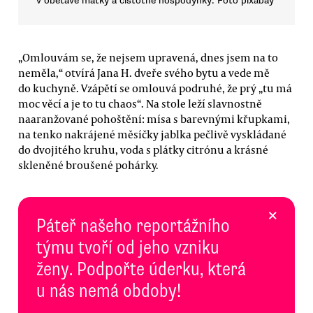
v obětavé matky a čistotné hospodyňky. Foto pixabay
„Omlouvám se, že nejsem upravená, dnes jsem na to
neměla,“ otvírá Jana H. dveře svého bytu a vede mě
do kuchyně. Vzápětí se omlouvá podruhé, že prý „tu má
moc věcí a je to tu chaos“. Na stole leží slavnostně
naaranžované pohoštění: mísa s barevnými křupkami,
na tenko nakrájené měsíčky jablka pečlivě vyskládané
do dvojitého kruhu, voda s plátky citrónu a krásné
skleněné broušené pohárky.
×
Páteř našeho reportážního
týmu tvoří od jeho vzniku
ženy. Podpořte úderku, která
u nás nemá obdoby!