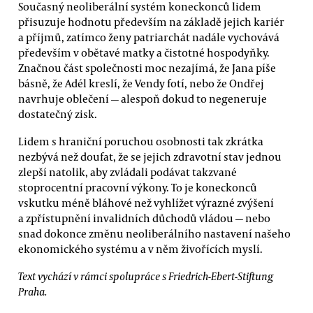
Současný neoliberální systém koneckonců lidem
přisuzuje hodnotu především na základě jejich kariér
a příjmů, zatímco ženy patriarchát nadále vychovává
především v obětavé matky a čistotné hospodyňky.
Značnou část společnosti moc nezajímá, že Jana píše
básně, že Adél kreslí, že Vendy fotí, nebo že Ondřej
navrhuje oblečení — alespoň dokud to negeneruje
dostatečný zisk.
Lidem s hraniční poruchou osobnosti tak zkrátka
nezbývá než doufat, že se jejich zdravotní stav jednou
zlepší natolik, aby zvládali podávat takzvané
stoprocentní pracovní výkony. To je koneckonců
vskutku méně bláhové než vyhlížet výrazné zvýšení
a zpřístupnění invalidních důchodů vládou — nebo
snad dokonce změnu neoliberálního nastavení našeho
ekonomického systému a v něm živořících myslí.
Text vychází v rámci spolupráce s Friedrich-Ebert-Stiftung
Praha.