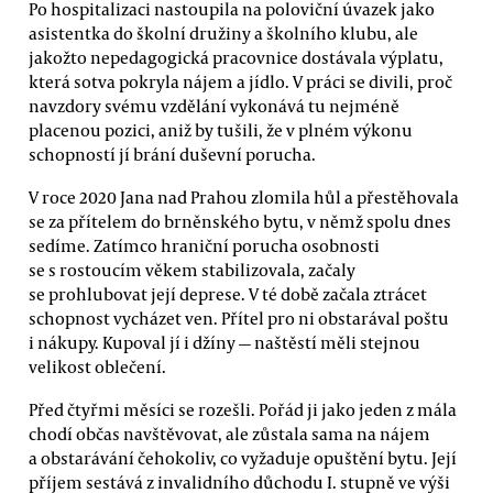
Po hospitalizaci nastoupila na poloviční úvazek jako
asistentka do školní družiny a školního klubu, ale
jakožto nepedagogická pracovnice dostávala výplatu,
která sotva pokryla nájem a jídlo. V práci se divili, proč
navzdory svému vzdělání vykonává tu nejméně
placenou pozici, aniž by tušili, že v plném výkonu
schopností jí brání duševní porucha.
V roce 2020 Jana nad Prahou zlomila hůl a přestěhovala
se za přítelem do brněnského bytu, v němž spolu dnes
sedíme. Zatímco hraniční porucha osobnosti
se s rostoucím věkem stabilizovala, začaly
se prohlubovat její deprese. V té době začala ztrácet
schopnost vycházet ven. Přítel pro ni obstarával poštu
i nákupy. Kupoval jí i džíny — naštěstí měli stejnou
velikost oblečení.
Před čtyřmi měsíci se rozešli. Pořád ji jako jeden z mála
chodí občas navštěvovat, ale zůstala sama na nájem
a obstarávání čehokoliv, co vyžaduje opuštění bytu. Její
příjem sestává z invalidního důchodu I. stupně ve výši