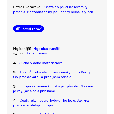
Petra Dvořáková
Cesta do pekel na lékařský
předpis. Benzodiazepiny jsou dobrý sluha, zlý pán
#
Duševní zdraví
Nejčtenější
Nejdiskutovanější
24 hod
týden
měsíc
1.
Sucho v době motoristické
2.
Tři a půl roku vládní zmocněnkyní pro Romy:
Co jsme dokázali a proč jsem odešla
3.
Evropa se změně klimatu přizpůsobí. Otázkou
je kdy, jak a co s příčinami
4.
Ceuta jako nástroj hybridního boje. Jak krajní
pravice rozděluje Evropu
5.