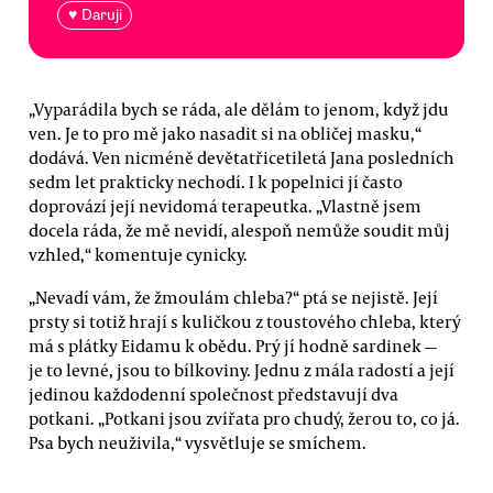
♥ Daruji
„Vyparádila bych se ráda, ale dělám to jenom, když jdu
ven. Je to pro mě jako nasadit si na obličej masku,“
dodává. Ven nicméně devětatřicetiletá Jana posledních
sedm let prakticky nechodí. I k popelnici jí často
doprovází její nevidomá terapeutka. „Vlastně jsem
docela ráda, že mě nevidí, alespoň nemůže soudit můj
vzhled,“ komentuje cynicky.
„Nevadí vám, že žmoulám chleba?“ ptá se nejistě. Její
prsty si totiž hrají s kuličkou z toustového chleba, který
má s plátky Eidamu k obědu. Prý jí hodně sardinek —
je to levné, jsou to bílkoviny. Jednu z mála radostí a její
jedinou každodenní společnost představují dva
potkani. „Potkani jsou zvířata pro chudý, žerou to, co já.
Psa bych neuživila,“ vysvětluje se smíchem.