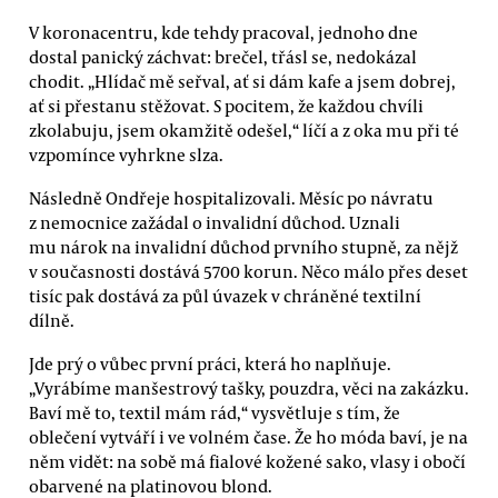
V koronacentru, kde tehdy pracoval, jednoho dne
dostal panický záchvat: brečel, třásl se, nedokázal
chodit. „Hlídač mě seřval, ať si dám kafe a jsem dobrej,
ať si přestanu stěžovat. S pocitem, že každou chvíli
zkolabuju, jsem okamžitě odešel,“ líčí a z oka mu při té
vzpomínce vyhrkne slza.
Následně Ondřeje hospitalizovali. Měsíc po návratu
z nemocnice zažádal o invalidní důchod. Uznali
mu nárok na invalidní důchod prvního stupně, za nějž
v současnosti dostává 5700 korun. Něco málo přes deset
tisíc pak dostává za půl úvazek v chráněné textilní
dílně.
Jde prý o vůbec první práci, která ho naplňuje.
„Vyrábíme manšestrový tašky, pouzdra, věci na zakázku.
Baví mě to, textil mám rád,“ vysvětluje s tím, že
oblečení vytváří i ve volném čase. Že ho móda baví, je na
něm vidět: na sobě má fialové kožené sako, vlasy i obočí
obarvené na platinovou blond.