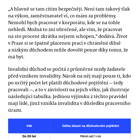
„A hlavně se tam cítím bezpečněji. Není tam takový tlak
na výkon, zaměstnavatel ví, co mám za problémy.
Nemohl bych pracovat v korporátu, kde se na tohle
nehledí. Možná to zní ubrečeně, ale vím, že pracovat
na sto procent zkrátka nejsem schopen,“ dodává. Život
v Praze si se špatně placenou prací v chráněné dílně
a nízkým důchodem může dovolit pouze díky tomu, že
má byt.
Invalidní důchod se počítá z průměrné mzdy žadatele
před vznikem invalidity. Nárok na něj mají pouze ti, kdo
po určitý počet let platili důchodové pojištění — tedy
pracovali —, a to v závislosti na jejich věku, jak ilustruje
následující tabulka. Jedinou výjimku z těchto pravidel
mají lidé, jimž vznikla invalidita v důsledku pracovního
úrazu.