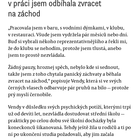
v práci jsem odbíhala zvracet
na záchod
„Pracovala jsem v baru, s vodními dýmkami, v klubu,
v restauraci. Všude jsem vydržela pár měsíců nebo dní.
Buď si vybrali někoho reprezentativnějšího a řekli mi,
že do klubu se nehodím, protože jsem tlustá, anebo
jsem to prostě nezvládala.
Žádný pauzy, hroznej spěch, nebylo kde si sednout,
takže jsem z toho chytala panický záchvaty a běhala
zvracet na záchod,“ popisuje Vendy, která si ve svých
černých vlasech odbarvuje pár pruhů na bílo — protože
prý myslí černobíle.
Vendy v důsledku svých psychických potíží, kterými trpí
už od devíti let, nezvládla dostudovat střední školu —
prakticky po celou dobu své školní docházky byla
koneckonců šikanovaná. Tehdy ještě žila u rodičů a ti po
ní po ukončení studia požadovali, aby jim začala