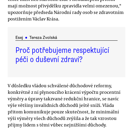
mají možnost přivýdělku zpravidla velmi omezenou,“
upozorňuje předseda Národní rady osob se zdravotním
postižením Václav Krása.
Esej
●
Tereza Zvolská
Proč potřebujeme respektující
péči o duševní zdraví?
V důsledku vládou schválené důchodové reformy,
konkrétně z ní plynoucího krácení výpočtu procentní
výměry a úpravy takzvané redukční hranice, se navíc
výše většiny invalidních důchodů ještě sníží. Vláda
přitom komunikuje pouze skutečnost, že minimální
výši výměry všech důchodů zvýšila a že tak vzrostou
příjmy lidem s těmi vůbec nejnižšími důchody.