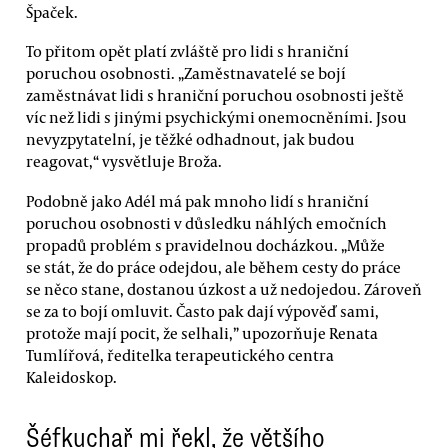
Špaček.
To přitom opět platí zvláště pro lidi s hraniční
poruchou osobnosti. „Zaměstnavatelé se bojí
zaměstnávat lidi s hraniční poruchou osobnosti ještě
víc než lidi s jinými psychickými onemocněními. Jsou
nevyzpytatelní, je těžké odhadnout, jak budou
reagovat,“ vysvětluje Broža.
Podobně jako Adél má pak mnoho lidí s hraniční
poruchou osobnosti v důsledku náhlých emočních
propadů problém s pravidelnou docházkou. „Může
se stát, že do práce odejdou, ale během cesty do práce
se něco stane, dostanou úzkost a už nedojedou. Zároveň
se za to bojí omluvit. Často pak dají výpověď sami,
protože mají pocit, že selhali,” upozorňuje Renata
Tumlířová, ředitelka terapeutického centra
Kaleidoskop.
Šéfkuchař mi řekl, že většího