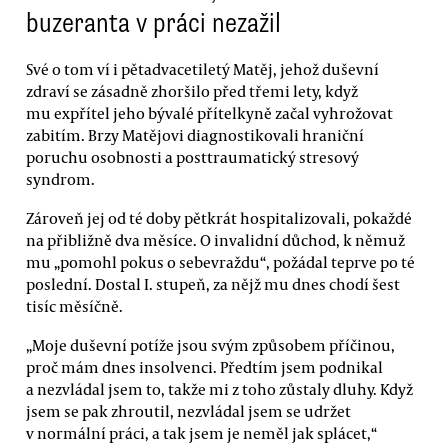
buzeranta v práci nezažil
Své o tom ví i pětadvacetiletý Matěj, jehož duševní
zdraví se zásadně zhoršilo před třemi lety, když
mu expřítel jeho bývalé přítelkyně začal vyhrožovat
zabitím. Brzy Matějovi diagnostikovali hraniční
poruchu osobnosti a posttraumatický stresový
syndrom.
Zároveň jej od té doby pětkrát hospitalizovali, pokaždé
na přibližně dva měsíce. O invalidní důchod, k němuž
mu „pomohl pokus o sebevraždu“, požádal teprve po té
poslední. Dostal I. stupeň, za nějž mu dnes chodí šest
tisíc měsíčně.
„Moje duševní potíže jsou svým způsobem příčinou,
proč mám dnes insolvenci. Předtím jsem podnikal
a nezvládal jsem to, takže mi z toho zůstaly dluhy. Když
jsem se pak zhroutil, nezvládal jsem se udržet
v normální práci, a tak jsem je neměl jak splácet,“