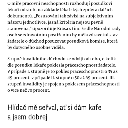
O míře pracovní neschopnosti rozhodují posudkoví
lékaři od stolu na základě lékařských zpráv a dalších
dokumentů. „Posuzování tak závisí na subjektivním
názoru jednotlivce, jasná kritéria nejsou pevně
stanovena,“ upozorňuje Krása s tím, že dle Národní rady
osob se zdravotním postižením by měla zdravotní stav
žadatele o důchod posuzovat posudková komise, která
by dotyčného osobně viděla.
Stupně invalidního důchodu se odvíjí od toho, o kolik
dle posudku lékaře poklesla práceschopnost žadatele.
V případě I. stupně je to pokles práceschopnosti o 35 až
49 procent, v případě II. stupně o 50 až 69 procent, III.
stupeň invalidity je spojen s poklesem práceschopnosti
o více než 70 procent.
Hlídač mě seřval, ať si dám kafe
a jsem dobrej