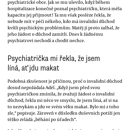
psychiatrické obce. Jak se mu ulevilo, když během
hospitalizace konečně poznal psychiatričku, která měla
kapacitu jej přijmout! Ta mu však posléze řekla, že
nebude mít v péči někoho, kdo má invalidní důchod
kvůli psychickým problémům. Matěj jí proto zalhal, že
jeho žádost o důchod zamítli. Dnes k žádnému
psychiatrovi nechodí a chodit nechce.
Psychiatrička mi řekla, že jsem
líná, ať jdu makat
Podobná zkušenost je příčinou, proč o invalidní důchod
dosud nepožádala Adél. „Když jsem před svou
psychiatričkou zmínila, že zvažuji žádost o invalidní
důchod, řekla mi něco ve smyslu, že jsem líná, ať si na
to nezvykám a jdu ve svém věku makat. Bylo mi z toho
zle,“ popisuje. Zároveň v důsledku duševních potíží jen
těžko zvládá „běhání po úřadech“.