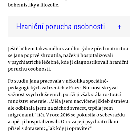
bohemistiky a filozofie.
Hraniční porucha osobnosti
+
Ještě během takzvaného svatého týdne před maturitou
se Jana poprvé zhroutila, načež ji hospitalizovali
v psychiatrické léčebně, kde jí diagnostikovali hraniční
poruchu osobnosti.
Po studiu Jana pracovala v několika speciálně-
pedagogických zařízeních v Praze. Nutnost skrývat
vážnost svých duševních potíží jí však stála rostoucí
množství energie. „Měla jsem nacvičenej škleb úsměvu,
ale odbíhala jsem na záchod zvracet, trpěla jsem
migrénami,“ líčí. V roce 2016 se pokusila o sebevraždu
a opět jí hospitalizovali. Otec za její psychiatričkou
přišel s dotazem: „Tak kdy ji opravíte?“