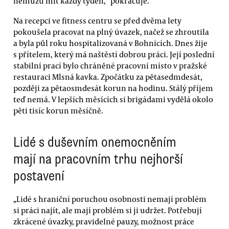
nemůžu mít každý týden,“ pokračuje.
Na recepci ve fitness centru se před dvěma lety
pokoušela pracovat na plný úvazek, načež se zhroutila
a byla půl roku hospitalizovaná v Bohnicích. Dnes žije
s přítelem, který má naštěstí dobrou práci. Její poslední
stabilní prací bylo chráněné pracovní místo v pražské
restauraci Mlsná kavka. Zpočátku za pětasedmdesát,
později za pětaosmdesát korun na hodinu. Stálý příjem
teď nemá. V lepších měsících si brigádami vydělá okolo
pěti tisíc korun měsíčně.
Lidé s duševním onemocněním
mají na pracovním trhu nejhorší
postavení
„Lidé s hraniční poruchou osobnosti nemají problém
si práci najít, ale mají problém si ji udržet. Potřebují
zkrácené úvazky, pravidelné pauzy, možnost práce