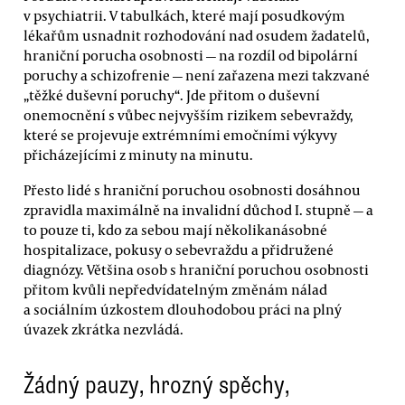
v psychiatrii. V tabulkách, které mají posudkovým
lékařům usnadnit rozhodování nad osudem žadatelů,
hraniční porucha osobnosti — na rozdíl od bipolární
poruchy a schizofrenie — není zařazena mezi takzvané
„těžké duševní poruchy“. Jde přitom o duševní
onemocnění s vůbec nejvyšším rizikem sebevraždy,
které se projevuje extrémními emočními výkyvy
přicházejícími z minuty na minutu.
Přesto lidé s hraniční poruchou osobnosti dosáhnou
zpravidla maximálně na invalidní důchod I. stupně — a
to pouze ti, kdo za sebou mají několikanásobné
hospitalizace, pokusy o sebevraždu a přidružené
diagnózy. Většina osob s hraniční poruchou osobnosti
přitom kvůli nepředvídatelným změnám nálad
a sociálním úzkostem dlouhodobou práci na plný
úvazek zkrátka nezvládá.
Žádný pauzy, hrozný spěchy,