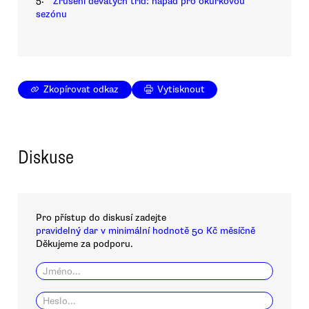
Zrušení devátých tříd: nápad pro okurkovou
sezónu
Zkopírovat odkaz
Vytisknout
Diskuse
Pro přístup do diskusí zadejte
pravidelný dar v minimální hodnotě 50 Kč měsíčně
Děkujeme za podporu.