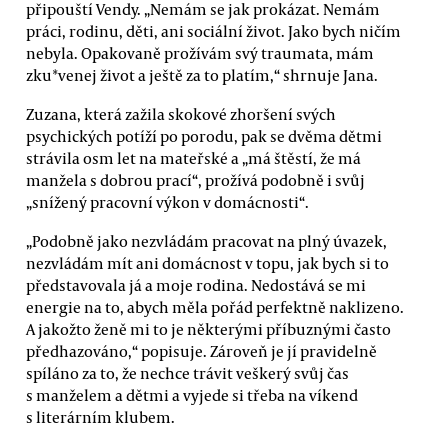
připouští Vendy. „Nemám se jak prokázat. Nemám
práci, rodinu, děti, ani sociální život. Jako bych ničím
nebyla. Opakovaně prožívám svý traumata, mám
zku*venej život a ještě za to platím,“ shrnuje Jana.
Zuzana, která zažila skokové zhoršení svých
psychických potíží po porodu, pak se dvěma dětmi
strávila osm let na mateřské a „má štěstí, že má
manžela s dobrou prací“, prožívá podobně i svůj
„snížený pracovní výkon v domácnosti“.
„Podobně jako nezvládám pracovat na plný úvazek,
nezvládám mít ani domácnost v topu, jak bych si to
představovala já a moje rodina. Nedostává se mi
energie na to, abych měla pořád perfektně naklizeno.
A jakožto ženě mi to je některými příbuznými často
předhazováno,“ popisuje. Zároveň je jí pravidelně
spíláno za to, že nechce trávit veškerý svůj čas
s manželem a dětmi a vyjede si třeba na víkend
s literárním klubem.