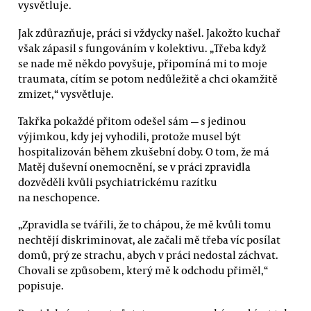
vysvětluje.
Jak zdůrazňuje, práci si vždycky našel. Jakožto kuchař
však zápasil s fungováním v kolektivu. „Třeba když
se nade mě někdo povyšuje, připomíná mi to moje
traumata, cítím se potom nedůležitě a chci okamžitě
zmizet,“ vysvětluje.
Takřka pokaždé přitom odešel sám — s jedinou
výjimkou, kdy jej vyhodili, protože musel být
hospitalizován během zkušební doby. O tom, že má
Matěj duševní onemocnění, se v práci zpravidla
dozvěděli kvůli psychiatrickému razítku
na neschopence.
„Zpravidla se tvářili, že to chápou, že mě kvůli tomu
nechtějí diskriminovat, ale začali mě třeba víc posílat
domů, prý ze strachu, abych v práci nedostal záchvat.
Chovali se způsobem, který mě k odchodu přiměl,“
popisuje.