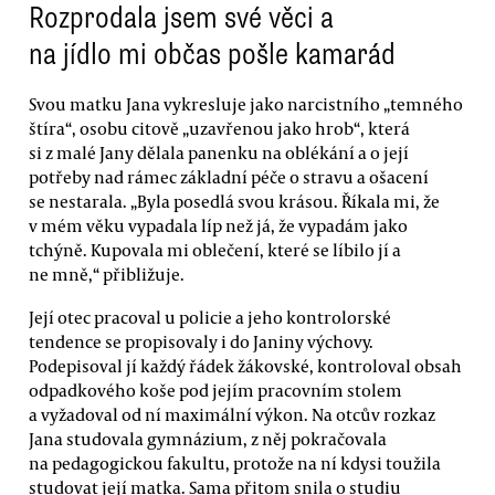
Rozprodala jsem své věci a
na jídlo mi občas pošle kamarád
Svou matku Jana vykresluje jako narcistního „temného
štíra“, osobu citově „uzavřenou jako hrob“, která
si z malé Jany dělala panenku na oblékání a o její
potřeby nad rámec základní péče o stravu a ošacení
se nestarala. „Byla posedlá svou krásou. Říkala mi, že
v mém věku vypadala líp než já, že vypadám jako
tchýně. Kupovala mi oblečení, které se líbilo jí a
ne mně,“ přibližuje.
Její otec pracoval u policie a jeho kontrolorské
tendence se propisovaly i do Janiny výchovy.
Podepisoval jí každý řádek žákovské, kontroloval obsah
odpadkového koše pod jejím pracovním stolem
a vyžadoval od ní maximální výkon. Na otcův rozkaz
Jana studovala gymnázium, z něj pokračovala
na pedagogickou fakultu, protože na ní kdysi toužila
studovat její matka. Sama přitom snila o studiu