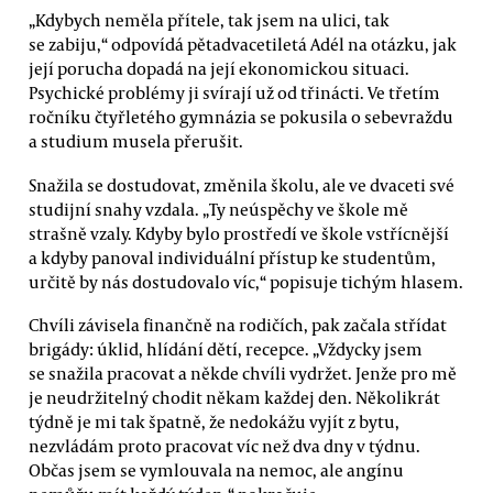
„Kdybych neměla přítele, tak jsem na ulici, tak
se zabiju,“ odpovídá pětadvacetiletá Adél na otázku, jak
její porucha dopadá na její ekonomickou situaci.
Psychické problémy ji svírají už od třinácti. Ve třetím
ročníku čtyřletého gymnázia se pokusila o sebevraždu
a studium musela přerušit.
Snažila se dostudovat, změnila školu, ale ve dvaceti své
studijní snahy vzdala. „Ty neúspěchy ve škole mě
strašně vzaly. Kdyby bylo prostředí ve škole vstřícnější
a kdyby panoval individuální přístup ke studentům,
určitě by nás dostudovalo víc,“ popisuje tichým hlasem.
Chvíli závisela finančně na rodičích, pak začala střídat
brigády: úklid, hlídání dětí, recepce. „Vždycky jsem
se snažila pracovat a někde chvíli vydržet. Jenže pro mě
je neudržitelný chodit někam každej den. Několikrát
týdně je mi tak špatně, že nedokážu vyjít z bytu,
nezvládám proto pracovat víc než dva dny v týdnu.
Občas jsem se vymlouvala na nemoc, ale angínu