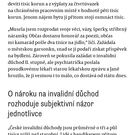
devíti tisíc korun a z výplaty za čtvrtúvazek
na chráněném pracovním místě v hodnotě pěti tisíc
korun. Jenom nájem bytu jí přitom stojí osmnáct tisíc.
„Musela jsem rozprodat svoje věci, vázy, šperky, stříbrný
náramky. Občas dostanu honorář za poezii, občas
mi kamarád pošle dva tisíce na jídlo,“ líčí. Zažádala
o městskou garsonku, snad se jí podaří získat příspěvek
na bydlení. Zároveň se pokusila zažádat o invalidní
důchod II. stupně, ale psychiatrička poslala
posudkovému lékaři starou lékařskou zprávu a Janě
hrozilo, že jí vezmou i to málo, co dostává od státu dnes.
O nároku na invalidní důchod
rozhoduje subjektivní názor
jednotlivce
„České invalidní důchody jsou průměrně o tři a půl
tisíce nižší než starobní. Lidé s hendikepem přitom