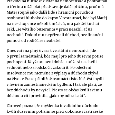
Pravidelná nutnost zůstat na nemocenské a pobírat tak
o třetinu nižší plat představuje další příčinu, proč má
Matěj stejně jako další lidé s hraniční poruchou
osobnosti hluboko do kapsy. V restauraci, kde byl Matěj
na neschopence několik měsíců, mu pak šéfkuchař
řekl, „že většího buzeranta v práci nezažil, ať už
nechodí“. Dokud mu nepřiznali důchod, bez finanční
pomoci od rodičů se neobešel.
Dnes vaří na plný úvazek ve státní nemocnici. Jde
o první zaměstnání, kde mají pro jeho duševní potíže
pochopení. Když mu není dobře, může si na chvíli
sednout nebo si odskočit zakouřit. Po odečtení
insolvence mu nicméně z výplaty a důchodu zbývá
na život v Praze přibližně osmnáct tisíc. Naštěstí bydlí
v levném zaměstnaneckém bydlení. I tak ale platí, že
bez důchodu by nevyšel. Přesto se občas kvůli svému
důchodu cítí provinile, „jako by odíral stát“.
Zároveň poznal, že myšlenka invalidního důchodu
kvůli duševním potížím se příčí dokonce i části české