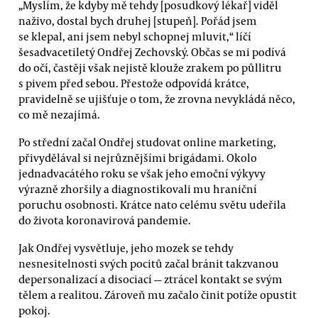
„Myslím, že kdyby mě tehdy [posudkový lékař] viděl
naživo, dostal bych druhej [stupeň]. Pořád jsem
se klepal, ani jsem nebyl schopnej mluvit,“ líčí
šesadvacetiletý Ondřej Zechovský. Občas se mi podívá
do očí, častěji však nejistě klouže zrakem po půllitru
s pivem před sebou. Přestože odpovídá krátce,
pravidelně se ujišťuje o tom, že zrovna nevykládá něco,
co mě nezajímá.
Po střední začal Ondřej studovat online marketing,
přivydělával si nejrůznějšími brigádami. Okolo
jednadvacátého roku se však jeho emoční výkyvy
výrazně zhoršily a diagnostikovali mu hraniční
poruchu osobnosti. Krátce nato celému světu udeřila
do života koronavirová pandemie.
Jak Ondřej vysvětluje, jeho mozek se tehdy
nesnesitelnosti svých pocitů začal bránit takzvanou
depersonalizací a disociací — ztrácel kontakt se svým
tělem a realitou. Zároveň mu začalo činit potíže opustit
pokoj.