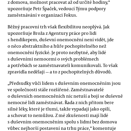
z domova, možnost pracovat až od určité hodiny,“
upozorňuje Petr Špaček, vedoucí Týmu podpory
zaměstnávání v organizaci Fokus.
Běžný pracovní trh však flexibilitou neoplývá. Jak
upozorňuje Broža z Agentury práce pro lidi
s hendikepem, duševní onemocnění není vidět, jde
o něco abstraktního a hůře pochopitelného než
onemocnění fyzické. Je proto nezbytné, aby lidé
s duševními nemocemi o svých problémech
a potřebách se zaměstnavateli komunikovali. To však
zpravidla nedělají — a to z pochopitelných důvodů.
„Předsudky vůči lidem s duševním onemocněním jsou
ve společnosti stále rozšířené. Zaměstnavatelé
o duševních onemocněních nic netuší a bojí se duševně
nemocné lidi zaměstnávat. Řada z nich přitom bere
silné léky, které je tlumí, takže vypadají jako opilí,
a schovat to nemůžou. Z mé zkušenosti mají lidé
s duševním onemocněním spolu s lidmi bez domova
vůbec nejhorší postavení na trhu práce,“ komentuje