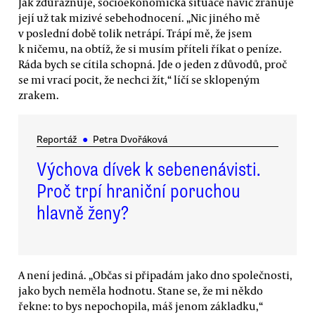
Jak zdůrazňuje, socioekonomická situace navíc zraňuje
její už tak mizivé sebehodnocení. „Nic jiného mě
v poslední době tolik netrápí. Trápí mě, že jsem
k ničemu, na obtíž, že si musím příteli říkat o peníze.
Ráda bych se cítila schopná. Jde o jeden z důvodů, proč
se mi vrací pocit, že nechci žít,“ líčí se sklopeným
zrakem.
Reportáž
●
Petra Dvořáková
Výchova dívek k sebenenávisti.
Proč trpí hraniční poruchou
hlavně ženy?
A není jediná. „Občas si připadám jako dno společnosti,
jako bych neměla hodnotu. Stane se, že mi někdo
řekne: to bys nepochopila, máš jenom základku,“