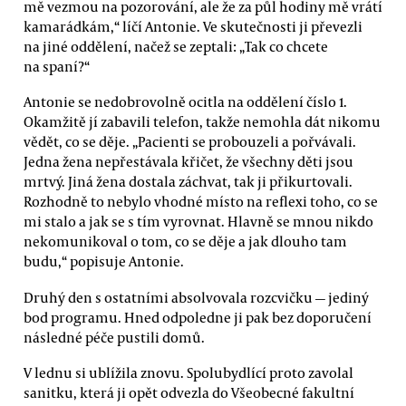
mě vezmou na pozorování, ale že za půl hodiny mě vrátí
kamarádkám,“ líčí Antonie. Ve skutečnosti ji převezli
na jiné oddělení, načež se zeptali: „Tak co chcete
na spaní?“
Antonie se nedobrovolně ocitla na oddělení číslo 1.
Okamžitě jí zabavili telefon, takže nemohla dát nikomu
vědět, co se děje. „Pacienti se probouzeli a pořvávali.
Jedna žena nepřestávala křičet, že všechny děti jsou
mrtvý. Jiná žena dostala záchvat, tak ji přikurtovali.
Rozhodně to nebylo vhodné místo na reflexi toho, co se
mi stalo a jak se s tím vyrovnat. Hlavně se mnou nikdo
nekomunikoval o tom, co se děje a jak dlouho tam
budu,“ popisuje Antonie.
Druhý den s ostatními absolvovala rozcvičku — jediný
bod programu. Hned odpoledne ji pak bez doporučení
následné péče pustili domů.
V lednu si ublížila znovu. Spolubydlící proto zavolal
sanitku, která ji opět odvezla do Všeobecné fakultní