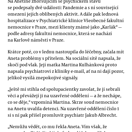
Na Anetině zhoršujícím se psychickém stavu
se podepsaly dvě události: Pandemie a s ní související
omezení jejích oblíbených aktivit. A dále pak lednová
hospitalizace v Psychiatrické klinice Všeobecné fakultní
nemocnice v Praze, mezi klienty známé jako „Karlák“ —
podle adresy fakultní nemocnice, která se nachází
na Karlově náměstí v Praze.
Krátce poté, co v lednu nastoupila do léčebny, začala mít
Aneta problémy s přítelem. Na sociální sítě napsala, že
skočí pod vlak. Její matka Martina Kulhánková proto
napsala psychiatrovi z kliniky e-mail, ať na ni dají pozor,
jelikož vysílá znepokojivé signály.
„Ještě mi stihla od spolupacientky zavolat, že jí sebrali
věci a převážejí ji na uzavřené oddělení — a že nechápe,
co se děje,“ vzpomíná Martina. Skrze soud nemocnice
na Anetu uvalila detenci. Na uzavřené oddělení číslo 1
si s ní pak přišel promluvit psychiatr Jakub Albrecht.
„Nemůžu vědět, co mu řekla Aneta. Vím však, že