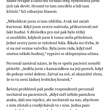
žádné terapie a často mi střídali léky, vyzkoušela jsem
jich tak devět. Hrozně to tam smrdělo a lidi tam
křičeli,“ líčí váhavým hlasem.
„Několikrát jsem si tam ublížila. A tak mě začali
kurtovat. Když jsem sestru naštvala, přikurtovali mě
fakt hodně. V důsledku pro mě pak bylo těžký
si neublížit, kdykoli jsem k tomu měla příležitost.
Jedné sestry jsem se vyloženě bála. Říkala mi třeba, že
si na mě vezme vařečku. Byla jsem ráda, když měl
směnu někdo hodnej,“ vypráví se sklopenýma očima.
Personál zastával názor, že by se spolu pacienti neměli
přátelit: „Seděla jsem s kamarádkou na její posteli, když
do pokoje vešel doktor. Zařval na mě, ať okamžitě slezu,
že to tu není žádnej lesbickej koutek.“
Řešení problémů pak podle respondentů personál
nechával na pacientech. „Když měl někdo panickou
ataku, dali mu injekci, ale nechávali na nás, abychom
s ním zůstali a rozdýchávali to s ním. Jedna paní