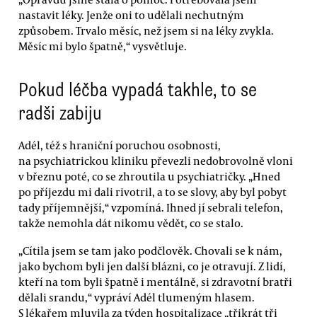
nastavit léky. Jenže oni to udělali nechutným
způsobem. Trvalo měsíc, než jsem si na léky zvykla.
Měsíc mi bylo špatně,“ vysvětluje.
Pokud léčba vypadá takhle, to se
radši zabiju
Adél, též s hraniční poruchou osobnosti,
na psychiatrickou kliniku převezli nedobrovolně vloni
v březnu poté, co se zhroutila u psychiatričky. „Hned
po příjezdu mi dali rivotril, a to se slovy‚ aby byl pobyt
tady příjemnější,“ vzpomíná. Ihned jí sebrali telefon,
takže nemohla dát nikomu vědět, co se stalo.
„Cítila jsem se tam jako podčlověk. Chovali se k nám,
jako bychom byli jen další blázni, co je otravují. Z lidí,
kteří na tom byli špatně i mentálně, si zdravotní bratři
dělali srandu,“ vypráví Adél tlumeným hlasem.
S lékařem mluvila za týden hospitalizace „třikrát tři