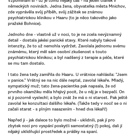
Vzpomínám si - už je tomu nějaký čas - na jeden článek v
německých novinách. Jedna žena, obyvatelka města Mnichov,
zde vyprávěla svůj příběh, svůj zážitek se známou
psychiatrickou klinikou v Haaru (to je něco takového jako
pražské Bohnice).
Jednoho dne - vlastně už v noci, to je ne zcela nevýznamný
detail - dostala jakési panické stavy. Které nabyly takové
intenzity, že to už nemohla vydržet. Zavolala jednomu svému
známému, který měl sám osobní zkušenost s touto
psychiatrickou klinikou; a byl nadšený z terapie a péče, které
se mu tam dostalo.
I tato žena tedy zamířila do Haaru. U vrátnice nahlásila: "Jsem
v panice." Vrátný se na nic dále neptal, zavolal lékaře. Mladý,
sympatický muž; tato žena-pacientka pak napsala, že od
prvního okamžiku měla hřejivý pocit, že u něj je v bezpečí. On
si ji pozorně vyslechl; a bylo znát že má o ni starost. Pak ještě
zavolal ke konzultaci dalšího lékaře. (Takže tedy v noci! se o ni
začali starat - s plným nasazením - hned dva lékaři!)
Napřed ji - jak dalece to bylo možné - uklidnili, pak jí pro
zbytek noci pro vyspání poskytli samostatný (!) pokoj, dali jí
nějaký uklidňující prostředek a prášky na spaní.