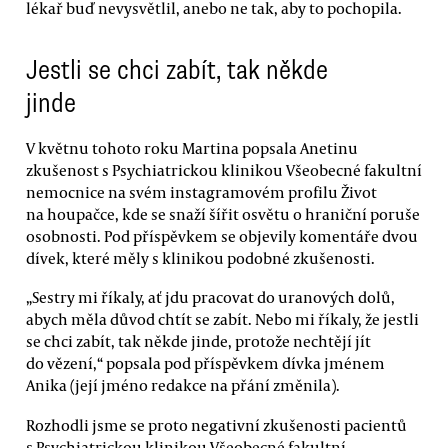
lékař buď nevysvětlil, anebo ne tak, aby to pochopila.
Jestli se chci zabít, tak někde
jinde
V květnu tohoto roku Martina popsala Anetinu
zkušenost s Psychiatrickou klinikou Všeobecné fakultní
nemocnice na svém instagramovém profilu Život
na houpačce, kde se snaží šířit osvětu o hraniční poruše
osobnosti. Pod příspěvkem se objevily komentáře dvou
dívek, které měly s klinikou podobné zkušenosti.
„Sestry mi říkaly, ať jdu pracovat do uranových dolů,
abych měla důvod chtít se zabít. Nebo mi říkaly, že jestli
se chci zabít, tak někde jinde, protože nechtějí jít
do vězení,“ popsala pod příspěvkem dívka jménem
Anika (její jméno redakce na přání změnila).
Rozhodli jsme se proto negativní zkušenosti pacientů
s Psychiatrickou klinikou Všeobecné fakultní