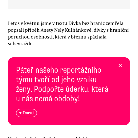
Letos v květnu jsme v textu Dívka bez hranic zemřela
popsali příběh Anety Nely Kulhánkové, dívky s hraniční
poruchou osobnosti, která v březnu spáchala
sebevraždu.
×
Páteř našeho reportážního
týmu tvoří od jeho vzniku
ženy. Podpořte úderku, která
u nás nemá obdoby!
♥ Daruji