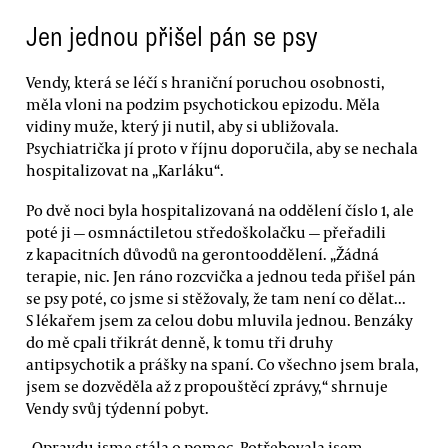
Jen jednou přišel pán se psy
Vendy, která se léčí s hraniční poruchou osobnosti,
měla vloni na podzim psychotickou epizodu. Měla
vidiny muže, který ji nutil, aby si ubližovala.
Psychiatrička jí proto v říjnu doporučila, aby se nechala
hospitalizovat na „Karláku“.
Po dvě noci byla hospitalizovaná na oddělení číslo 1, ale
poté ji — osmnáctiletou středoškolačku — přeřadili
z kapacitních důvodů na gerontooddělení. „Žádná
terapie, nic. Jen ráno rozcvička a jednou teda přišel pán
se psy poté, co jsme si stěžovaly, že tam není co dělat...
S lékařem jsem za celou dobu mluvila jednou. Benzáky
do mě cpali třikrát denně, k tomu tři druhy
antipsychotik a prášky na spaní. Co všechno jsem brala,
jsem se dozvěděla až z propouštěcí zprávy,“ shrnuje
Vendy svůj týdenní pobyt.
„Opravdu jsme stála o pomoc. Potřebovala jsem