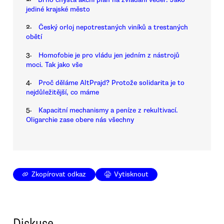
jediné krajské město
2.
Český orloj nepotrestaných viníků a trestaných
obětí
3.
Homofobie je pro vládu jen jedním z nástrojů
moci. Tak jako vše
4.
Proč děláme AltPrajd? Protože solidarita je to
nejdůležitější, co máme
5.
Kapacitní mechanismy a peníze z rekultivací.
Oligarchie zase obere nás všechny
Zkopírovat odkaz
Vytisknout
Diskuse