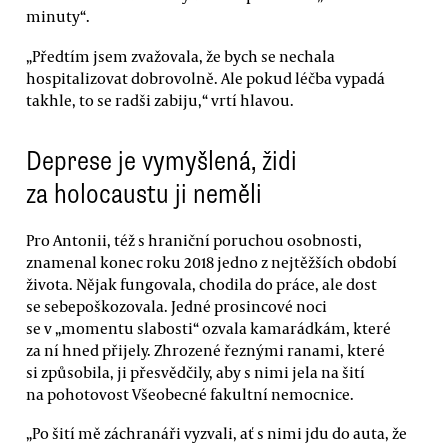
minuty“.
„Předtím jsem zvažovala, že bych se nechala
hospitalizovat dobrovolně. Ale pokud léčba vypadá
takhle, to se radši zabiju,“ vrtí hlavou.
Deprese je vymyšlená, židi
za holocaustu ji neměli
Pro Antonii, též s hraniční poruchou osobnosti,
znamenal konec roku 2018 jedno z nejtěžších období
života. Nějak fungovala, chodila do práce, ale dost
se sebepoškozovala. Jedné prosincové noci
se v „momentu slabosti“ ozvala kamarádkám, které
za ní hned přijely. Zhrozené řeznými ranami, které
si způsobila, ji přesvědčily, aby s nimi jela na šití
na pohotovost Všeobecné fakultní nemocnice.
„Po šití mě záchranáři vyzvali, ať s nimi jdu do auta, že