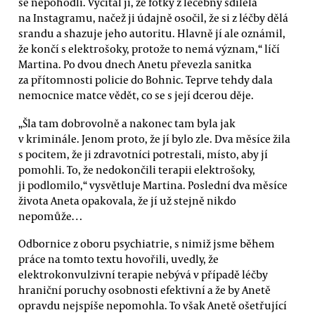
se nepohodli. Vyčítal jí, že fotky z léčebny sdílela
na Instagramu, načež ji údajně osočil, že si z léčby dělá
srandu a shazuje jeho autoritu. Hlavně jí ale oznámil,
že končí s elektrošoky, protože to nemá význam,“ líčí
Martina. Po dvou dnech Anetu převezla sanitka
za přítomnosti policie do Bohnic. Teprve tehdy dala
nemocnice matce vědět, co se s její dcerou děje.
„Šla tam dobrovolně a nakonec tam byla jak
v kriminále. Jenom proto, že jí bylo zle. Dva měsíce žila
s pocitem, že ji zdravotníci potrestali, místo, aby jí
pomohli. To, že nedokončili terapii elektrošoky,
ji podlomilo,“ vysvětluje Martina. Poslední dva měsíce
života Aneta opakovala, že jí už stejně nikdo
nepomůže…
Odbornice z oboru psychiatrie, s nimiž jsme během
práce na tomto textu hovořili, uvedly, že
elektrokonvulzivní terapie nebývá v případě léčby
hraniční poruchy osobnosti efektivní a že by Anetě
opravdu nejspíše nepomohla. To však Anetě ošetřující