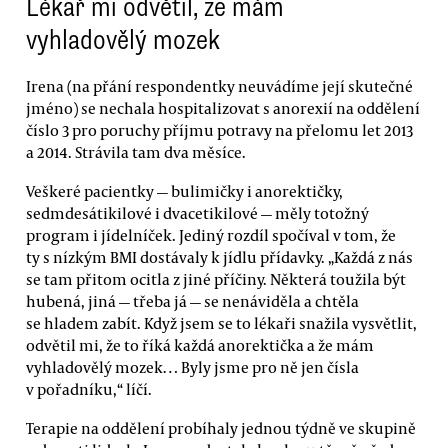
Lékař mi odvětil, že mám
vyhladovělý mozek
Irena (na přání respondentky neuvádíme její skutečné
jméno) se nechala hospitalizovat s anorexií na oddělení
číslo 3 pro poruchy příjmu potravy na přelomu let 2013
a 2014. Strávila tam dva měsíce.
Veškeré pacientky — bulimičky i anorektičky,
sedmdesátikilové i dvacetikilové — měly totožný
program i jídelníček. Jediný rozdíl spočíval v tom, že
ty s nízkým BMI dostávaly k jídlu přídavky. „Každá z nás
se tam přitom ocitla z jiné příčiny. Některá toužila být
hubená, jiná — třeba já — se nenáviděla a chtěla
se hladem zabít. Když jsem se to lékaři snažila vysvětlit,
odvětil mi, že to říká každá anorektička a že mám
vyhladovělý mozek… Byly jsme pro ně jen čísla
v pořadníku,“ líčí.
Terapie na oddělení probíhaly jednou týdně ve skupině