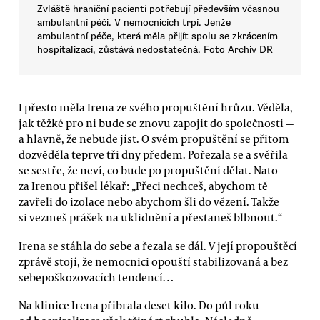
Zvláště hraniční pacienti potřebují především včasnou
ambulantní péči. V nemocnicích trpí. Jenže
ambulantní péče, která měla přijít spolu se zkrácením
hospitalizací, zůstává nedostatečná. Foto Archiv DR
I přesto měla Irena ze svého propuštění hrůzu. Věděla,
jak těžké pro ni bude se znovu zapojit do společnosti —
a hlavně, že nebude jíst. O svém propuštění se přitom
dozvěděla teprve tři dny předem. Pořezala se a svěřila
se sestře, že neví, co bude po propuštění dělat. Nato
za Irenou přišel lékař: „Přeci nechceš, abychom tě
zavřeli do izolace nebo abychom šli do vězení. Takže
si vezmeš prášek na uklidnění a přestaneš blbnout.“
Irena se stáhla do sebe a řezala se dál. V její propouštěcí
zprávě stojí, že nemocnici opouští stabilizovaná a bez
sebepoškozovacích tendencí…
Na klinice Irena přibrala deset kilo. Do půl roku