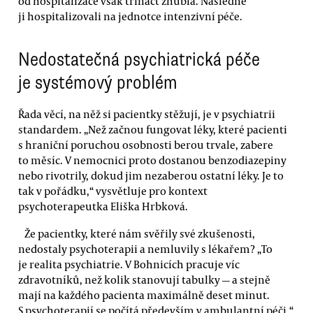
od hospitalizace však třináct zhubla. Následně
ji hospitalizovali na jednotce intenzivní péče.
Nedostatečná psychiatrická péče
je systémový problém
Řada věcí, na něž si pacientky stěžují, je v psychiatrii
standardem. „Než začnou fungovat léky, které pacienti
s hraniční poruchou osobnosti berou trvale, zabere
to měsíc. V nemocnici proto dostanou benzodiazepiny
nebo rivotrily, dokud jim nezaberou ostatní léky. Je to
tak v pořádku,“ vysvětluje pro kontext
psychoterapeutka Eliška Hrbková.
Že pacientky, které nám svěřily své zkušenosti,
nedostaly psychoterapii a nemluvily s lékařem? „To
je realita psychiatrie. V Bohnicích pracuje víc
zdravotníků, než kolik stanovují tabulky — a stejně
mají na každého pacienta maximálně deset minut.
S psychoterapií se počítá především v ambulantní péči,“