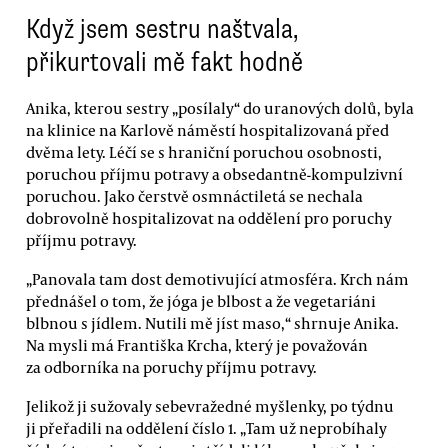
Když jsem sestru naštvala,
přikurtovali mě fakt hodně
Anika, kterou sestry „posílaly“ do uranových dolů, byla
na klinice na Karlově náměstí hospitalizovaná před
dvěma lety. Léčí se s hraniční poruchou osobnosti,
poruchou příjmu potravy a obsedantně-kompulzivní
poruchou. Jako čerstvě osmnáctiletá se nechala
dobrovolně hospitalizovat na oddělení pro poruchy
příjmu potravy.
„Panovala tam dost demotivující atmosféra. Krch nám
přednášel o tom, že jóga je blbost a že vegetariáni
blbnou s jídlem. Nutili mě jíst maso,“ shrnuje Anika.
Na mysli má Františka Krcha, který je považován
za odborníka na poruchy příjmu potravy.
Jelikož ji sužovaly sebevražedné myšlenky, po týdnu
ji přeřadili na oddělení číslo 1. „Tam už neprobíhaly