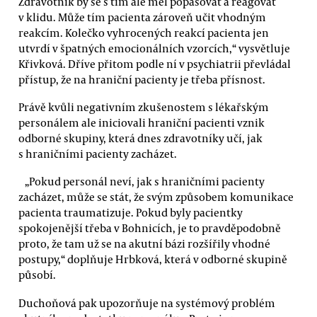
Zdravotník by se s tím ale měl popasovat a reagovat
v klidu. Může tím pacienta zároveň učit vhodným
reakcím. Kolečko vyhrocených reakcí pacienta jen
utvrdí v špatných emocionálních vzorcích,“ vysvětluje
Křivková. Dříve přitom podle ní v psychiatrii převládal
přístup, že na hraniční pacienty je třeba přísnost.
Právě kvůli negativním zkušenostem s lékařským
personálem ale iniciovali hraniční pacienti vznik
odborné skupiny, která dnes zdravotníky učí, jak
s hraničními pacienty zacházet.
„Pokud personál neví, jak s hraničními pacienty
zacházet, může se stát, že svým způsobem komunikace
pacienta traumatizuje. Pokud byly pacientky
spokojenější třeba v Bohnicích, je to pravděpodobně
proto, že tam už se na akutní bázi rozšířily vhodné
postupy,“ doplňuje Hrbková, která v odborné skupině
působí.
Duchoňová pak upozorňuje na systémový problém