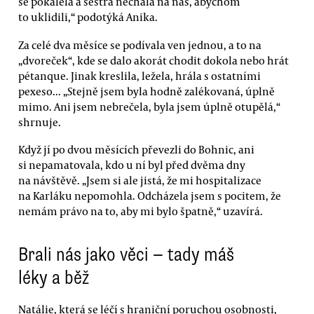
se pokálela a sestra nechala na nás, abychom
to uklidili,“ podotýká Anika.
Za celé dva měsíce se podívala ven jednou, a to na
„dvoreček“, kde se dalo akorát chodit dokola nebo hrát
pétanque. Jinak kreslila, ležela, hrála s ostatními
pexeso... „Stejně jsem byla hodně zalékovaná, úplně
mimo. Ani jsem nebrečela, byla jsem úplně otupělá,“
shrnuje.
Když jí po dvou měsících převezli do Bohnic, ani
si nepamatovala, kdo u ní byl před dvěma dny
na návštěvě. „Jsem si ale jistá, že mi hospitalizace
na Karláku nepomohla. Odcházela jsem s pocitem, že
nemám právo na to, aby mi bylo špatně,“ uzavírá.
Brali nás jako věci — tady máš
léky a běž
Natálie, která se léčí s hraniční poruchou osobnosti,