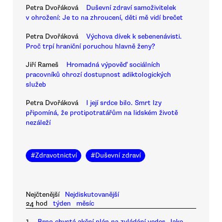
Petra Dvořáková
Duševní zdraví samoživitelek
v ohrožení: Je to na zhroucení, děti mě vidí brečet
Petra Dvořáková
Výchova dívek k sebenenávisti.
Proč trpí hraniční poruchou hlavně ženy?
Jiří Rameš
Hromadná výpověď sociálních
pracovníků ohrozí dostupnost adiktologických
služeb
Petra Dvořáková
I její srdce bilo. Smrt Izy
připomíná, že protipotratářům na lidském životě
nezáleží
#
Zdravotnictví
#
Duševní zdraví
Nejčtenější
Nejdiskutovanější
24 hod
týden
měsíc
1.
Brno chystá akční plán na zvládání veder. Jako