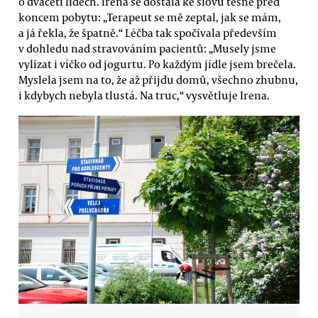
o dvaceti lidech. Irena se dostala ke slovu těsně před
koncem pobytu: „Terapeut se mě zeptal, jak se mám,
a já řekla, že špatně.“ Léčba tak spočívala především
v dohledu nad stravováním pacientů: „Musely jsme
vylízat i víčko od jogurtu. Po každým jídle jsem brečela.
Myslela jsem na to, že až přijdu domů, všechno zhubnu,
i kdybych nebyla tlustá. Na truc,“ vysvětluje Irena.