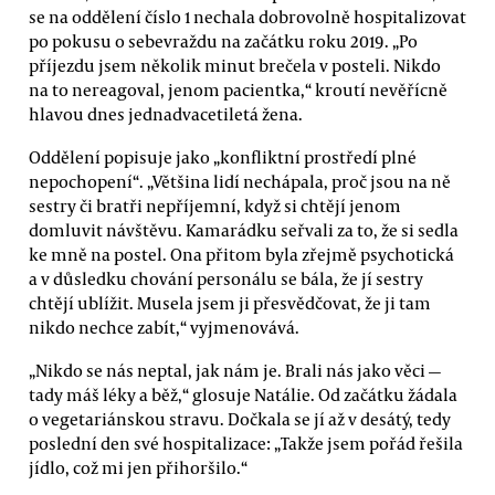
se na oddělení číslo 1 nechala dobrovolně hospitalizovat
po pokusu o sebevraždu na začátku roku 2019. „Po
příjezdu jsem několik minut brečela v posteli. Nikdo
na to nereagoval, jenom pacientka,“ kroutí nevěřícně
hlavou dnes jednadvacetiletá žena.
Oddělení popisuje jako „konfliktní prostředí plné
nepochopení“. „Většina lidí nechápala, proč jsou na ně
sestry či bratři nepříjemní, když si chtějí jenom
domluvit návštěvu. Kamarádku seřvali za to, že si sedla
ke mně na postel. Ona přitom byla zřejmě psychotická
a v důsledku chování personálu se bála, že jí sestry
chtějí ublížit. Musela jsem ji přesvědčovat, že ji tam
nikdo nechce zabít,“ vyjmenovává.
„Nikdo se nás neptal, jak nám je. Brali nás jako věci —
tady máš léky a běž,“ glosuje Natálie. Od začátku žádala
o vegetariánskou stravu. Dočkala se jí až v desátý, tedy
poslední den své hospitalizace: „Takže jsem pořád řešila
jídlo, což mi jen přihoršilo.“