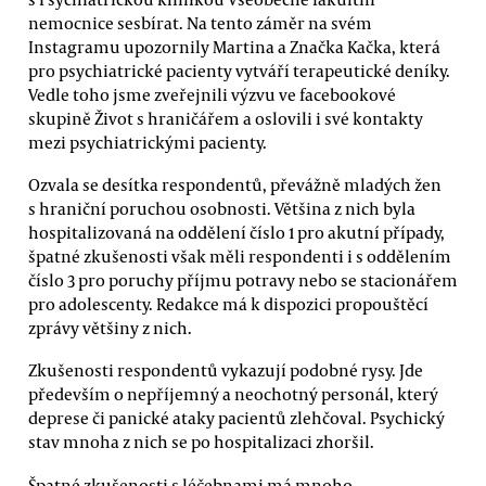
nemocnice sesbírat. Na tento záměr na svém
Instagramu upozornily Martina a Značka Kačka, která
pro psychiatrické pacienty vytváří terapeutické deníky.
Vedle toho jsme zveřejnili výzvu ve facebookové
skupině Život s hraničářem a oslovili i své kontakty
mezi psychiatrickými pacienty.
Ozvala se desítka respondentů, převážně mladých žen
s hraniční poruchou osobnosti. Většina z nich byla
hospitalizovaná na oddělení číslo 1 pro akutní případy,
špatné zkušenosti však měli respondenti i s oddělením
číslo 3 pro poruchy příjmu potravy nebo se stacionářem
pro adolescenty. Redakce má k dispozici propouštěcí
zprávy většiny z nich.
Zkušenosti respondentů vykazují podobné rysy. Jde
především o nepříjemný a neochotný personál, který
deprese či panické ataky pacientů zlehčoval. Psychický
stav mnoha z nich se po hospitalizaci zhoršil.
Špatné zkušenosti s léčebnami má mnoho