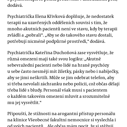
dodává.
Psychiatrička Elena Křivková doplňuje, že nedostatek
terapií na uzavřených odděleních souvisí s tím, že
mnoho akutních pacientů není ve stavu, kdy by terapii
zvládli a „pobrali“. „Aby se do takového stavu dostali,
potřebují nicméně podpůrné prostředí,“ dodává.
Psychiatrička Kateřina Duchoňová zase vysvětluje, že
různá omezení mají také svou logiku: „Akutně
sebevražední pacienti nebo lidé na hraně psychózy
u sebe často nesmějí mít žiletky, pásky nebo i nabíječky,
aby se jimi neškrtili. Může se jim odebrat telefon, aby
si třeba nevolali záchranku nebo policii, což občas dělají
třeba lidé s bludy. Personál však musí s pacientem
o každém takovém omezení mluvit a srozumitelně
mu jej vysvětlit.“
Připouští, že stížnosti na arogantní přístup personálu
na klinice Všeobecné fakultní nemocnice si vyslechla i
od svých pacientů. „Ale občas mám pocit, že si stěžují