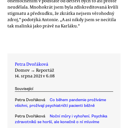
onemocněním v podstatě od dětství bych to asi prostě
neudělala. Mnohokrát jsem byla zdiskreditovaná kvůli
stigmatu a předsudku, že zkrátka nejsem věrohodný
zdroj,“ podotýká Antonie. „A asi nikdy jsem se necítila
tak malinká jako právě na Karláku.“
Petra Dvořáková
Domov
→
Reportáž
14. srpna 2021 v 6.08
Související
Petra Dvořáková
Co během pandemie prožíváme
všichni, prožívají psychiatričtí pacienti běžně
Petra Dvořáková
Noční můry i vyhoření. Psychika
zdravotníků se horší, ale konečně o ní mluvíme