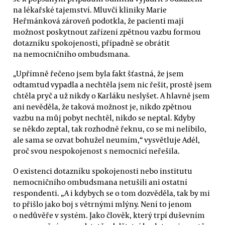
na lékařské tajemství. Mluvčí kliniky Marie
Heřmánková zároveň podotkla, že pacienti mají
možnost poskytnout zařízení zpětnou vazbu formou
dotazníku spokojenosti, případně se obrátit
na nemocničního ombudsmana.
„Upřímně řečeno jsem byla fakt šťastná, že jsem
odtamtud vypadla a nechtěla jsem nic řešit, prostě jsem
chtěla pryč a už nikdy o Karláku neslyšet. A hlavně jsem
ani nevěděla, že taková možnost je, nikdo zpětnou
vazbu na můj pobyt nechtěl, nikdo se neptal. Kdyby
se někdo zeptal, tak rozhodně řeknu, co se mi nelíbilo,
ale sama se ozvat bohužel neumím,“ vysvětluje Adél,
proč svou nespokojenost s nemocnicí neřešila.
O existenci dotazníku spokojenosti nebo institutu
nemocničního ombudsmana netušili ani ostatní
respondenti. „A i kdybych se o tom dozvěděla, tak by mi
to přišlo jako boj s větrnými mlýny. Není to jenom
o nedůvěře v systém. Jako člověk, který trpí duševním