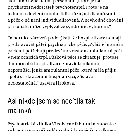
akutního nedostatku personálu: „Proto je na
psychiatrii nedostatek psychoterapií. Proto je na
jednom oddělení mnoho lidí s různými diagnózami
a péče o ně není individualizovaná. A nevhodné chování
personálu může vyplývat ze syndromu vyhoření.“
Odbornice zároveň podotýkají, že hospitalizace nemají
představovat páteř psychiatrické péče. „Zvláště hraniční
pacienti potřebují především včasnou ambulantní péči.
V nemocnicích trpí. Lůžková péče se zkracuje, protože
dlouhodobá hospitalizace zpravidla nikomu
nepomůže. Jenže ambulantní péče, která měla přijít
spolu se zkrácením hospitalizací, zůstává
nedostatečná,“ uzavírá Hrbková.
Asi nikde jsem se necítila tak
malinká
Psychiatrická klinika Všeobecné fakultní nemocnice
se k popsaným případům odmítla vyjádřit s odkazem