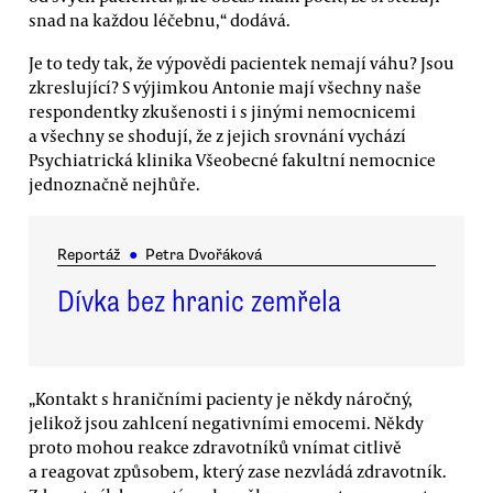
snad na každou léčebnu,“ dodává.
Je to tedy tak, že výpovědi pacientek nemají váhu? Jsou
zkreslující? S výjimkou Antonie mají všechny naše
respondentky zkušenosti i s jinými nemocnicemi
a všechny se shodují, že z jejich srovnání vychází
Psychiatrická klinika Všeobecné fakultní nemocnice
jednoznačně nejhůře.
Reportáž
●
Petra Dvořáková
Dívka bez hranic zemřela
„Kontakt s hraničními pacienty je někdy náročný,
jelikož jsou zahlcení negativními emocemi. Někdy
proto mohou reakce zdravotníků vnímat citlivě
a reagovat způsobem, který zase nezvládá zdravotník.