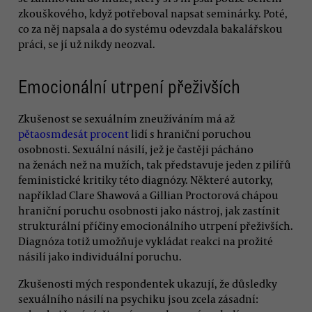
zkouškového, když potřeboval napsat seminárky. Poté,
co za něj napsala a do systému odevzdala bakalářskou
práci, se jí už nikdy neozval.
Emocionální utrpení přeživších
Zkušenost se sexuálním zneužíváním má až
pětaosmdesát procent
lidí s hraniční poruchou
osobnosti. Sexuální násilí, jež je častěji pácháno
na ženách než na mužích, tak představuje jeden z pilířů
feministické kritiky této diagnózy. Některé autorky,
například Clare Shawová a Gillian Proctorová chápou
hraniční poruchu osobnosti jako nástroj, jak zastínit
strukturální příčiny emocionálního utrpení přeživších.
Diagnóza totiž umožňuje vykládat reakci na prožité
násilí jako individuální poruchu.
Zkušenosti mých respondentek ukazují, že důsledky
sexuálního násilí na psychiku jsou zcela zásadní: