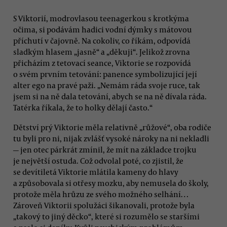
S Viktorií, modrovlasou teenagerkou s krotkýma
očima, si podávám hadici vodní dýmky s mátovou
příchutí v čajovně. Na cokoliv, co říkám, odpovídá
sladkým hlasem „jasně“ a „děkuji“. Jelikož zrovna
přicházím z tetovací seance, Viktorie se rozpovídá
o svém prvním tetování: panence symbolizující její
alter ego na pravé paži. „Nemám ráda svoje ruce, tak
jsem si na ně dala tetování, abych se na ně dívala ráda.
Tatérka říkala, že to holky dělají často.“
Dětství prý Viktorie měla relativně „růžové“, oba rodiče
tu byli pro ni, nijak zvlášť vysoké nároky na ni nekladli
— jen otec párkrát zmínil, že mít na základce trojku
je největší ostuda. Což odvolal poté, co zjistil, že
se devítiletá Viktorie mlátila kameny do hlavy
a způsobovala si otřesy mozku, aby nemusela do školy,
protože měla hrůzu ze svého možného selhání…
Zároveň Viktorii spolužáci šikanovali, protože byla
„takový to jiný děcko“, které si rozumělo se staršími