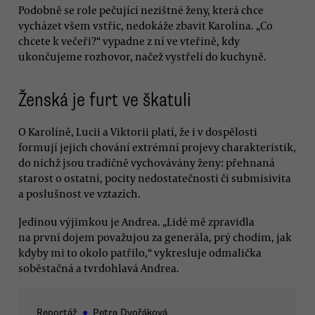
Podobně se role pečující nezištné ženy, která chce
vycházet všem vstříc, nedokáže zbavit Karolína. „Co
chcete k večeři?“ vypadne z ní ve vteřině, kdy
ukončujeme rozhovor, načež vystřelí do kuchyně.
Ženská je furt ve škatuli
O Karolíně, Lucii a Viktorii platí, že i v dospělosti
formují jejich chování extrémní projevy charakteristik,
do nichž jsou tradičně vychovávány ženy: přehnaná
starost o ostatní, pocity nedostatečnosti či submisivita
a poslušnost ve vztazích.
Jedinou výjimkou je Andrea. „Lidé mě zpravidla
na první dojem považujou za generála, prý chodím, jak
kdyby mi to okolo patřilo,“ vykresluje odmalička
soběstačná a tvrdohlavá Andrea.
Reportáž
●
Petra Dvořáková