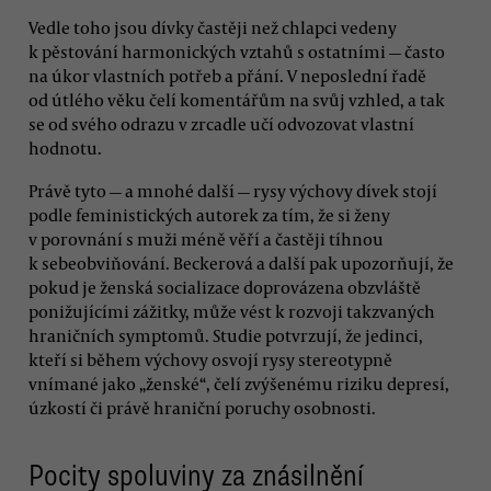
Vedle toho jsou dívky častěji než chlapci vedeny
k pěstování harmonických vztahů s ostatními — často
na úkor vlastních potřeb a přání. V neposlední řadě
od útlého věku čelí komentářům na svůj vzhled, a tak
se od svého odrazu v zrcadle učí odvozovat vlastní
hodnotu.
Právě tyto — a mnohé další — rysy výchovy dívek stojí
podle feministických autorek za tím, že si ženy
v porovnání s muži méně věří a častěji tíhnou
k sebeobviňování. Beckerová a další pak upozorňují, že
pokud je ženská socializace doprovázena obzvláště
ponižujícími zážitky, může vést k rozvoji takzvaných
hraničních symptomů. Studie potvrzují, že jedinci,
kteří si během výchovy osvojí rysy stereotypně
vnímané jako „ženské“, čelí zvýšenému riziku depresí,
úzkostí či právě hraniční poruchy osobnosti.
Pocity spoluviny za znásilnění