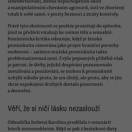
sebeobviňování, živené nepochopením okolí
a manipulativním chováním agresorů, ústí ve zhoršený
vztah k sobě samé, v pocity bezmoci a ztráty kontroly.
Právě tyto zkušenosti se posléze promítají do způsobu,
jímž se přeživší vztahují ke svému tělu a sexualitě.
Feministická kritika odsuzuje, když je ženská
promiskuita rámována jako projev hraniční poruchy
osobnosti — zatímco mužská promiskuita takto
problematizovaná není. Z výše popsaných příběhů však
je patrné, že dívky, jejichž dospívání poznamenalo
zneužívání a ponižování, se mohou k promiskuitě
uchýlit nikoliv proto, že sex chtějí, ale proto, aby se jim
skrze uspokojení druhých dostalo pozornosti
a docenění.
Věří, že si ničí lásku nezaslouží
Odmalička hubená Karolína prodělala v osmnácti
letech mononukleózu. Když se pak z beztukové diety