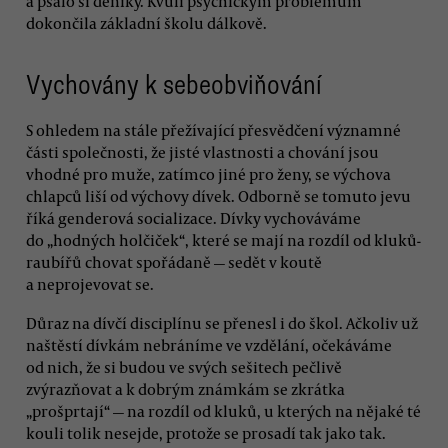
a psalo si deníky. Kvůli psychickým problémům
dokončila základní školu dálkově.
Vychovány k sebeobviňování
S ohledem na stále přežívající přesvědčení významné
části společnosti, že jisté vlastnosti a chování jsou
vhodné pro muže, zatímco jiné pro ženy, se výchova
chlapců liší od výchovy dívek. Odborně se tomuto jevu
říká genderová socializace. Dívky vychováváme
do „hodných holčiček“, které se mají na rozdíl od kluků-
raubířů chovat spořádaně — sedět v koutě
a neprojevovat se.
Důraz na dívčí disciplínu se přenesl i do škol. Ačkoliv už
naštěstí dívkám nebráníme ve vzdělání, očekáváme
od nich, že si budou ve svých sešitech pečlivě
zvýrazňovat a k dobrým známkám se zkrátka
„prošprtají“ — na rozdíl od kluků, u kterých na nějaké té
kouli tolik nesejde, protože se prosadí tak jako tak.