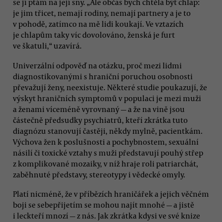
se jí ptám na její sny. „Ale občas bych chtěla být chlap:
je jim třicet, nemají rodiny, nemají partnery a je to
v pohodě, zatímco na mě lidi koukají. Ve vztazích
je chlapům taky víc dovolováno, ženská je furt
ve škatuli,“ uzavírá.
Univerzální odpověď na otázku, proč mezi lidmi
diagnostikovanými s hraniční poruchou osobnosti
převažují ženy, neexistuje. Některé studie poukazují, že
výskyt hraničních symptomů v populaci je mezi muži
a ženami víceméně vyrovnaný — a že na vině jsou
částečně předsudky psychiatrů, kteří zkrátka tuto
diagnózu stanovují častěji, někdy mylně, pacientkám.
Výchova žen k poslušnosti a pochybnostem, sexuální
násilí či toxické vztahy s muži představují pouhý střep
z komplikované mozaiky, v níž hraje roli patriarchát,
zaběhnuté představy, stereotypy i vědecké omyly.
Platí nicméně, že v příbězích hraničářek a jejich věčném
boji se sebepřijetím se mohou najít mnohé — a jistě
i leckteří mnozí — z nás. Jak zkrátka kdysi ve své knize