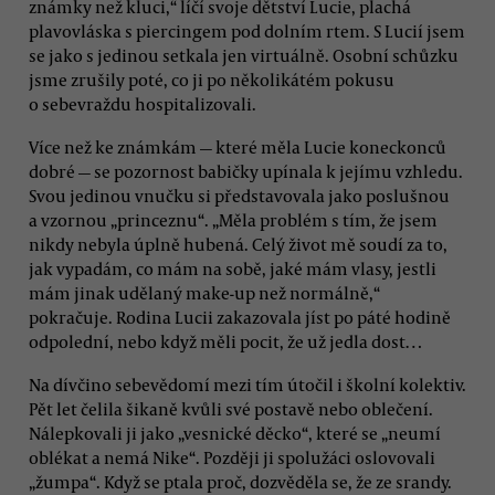
známky než kluci,“ líčí svoje dětství Lucie, plachá
plavovláska s piercingem pod dolním rtem. S Lucií jsem
se jako s jedinou setkala jen virtuálně. Osobní schůzku
jsme zrušily poté, co ji po několikátém pokusu
o sebevraždu hospitalizovali.
Více než ke známkám — které měla Lucie koneckonců
dobré — se pozornost babičky upínala k jejímu vzhledu.
Svou jedinou vnučku si představovala jako poslušnou
a vzornou „princeznu“. „Měla problém s tím, že jsem
nikdy nebyla úplně hubená. Celý život mě soudí za to,
jak vypadám, co mám na sobě, jaké mám vlasy, jestli
mám jinak udělaný make-up než normálně,“
pokračuje. Rodina Lucii zakazovala jíst po páté hodině
odpolední, nebo když měli pocit, že už jedla dost…
Na dívčino sebevědomí mezi tím útočil i školní kolektiv.
Pět let čelila šikaně kvůli své postavě nebo oblečení.
Nálepkovali ji jako „vesnické děcko“, které se „neumí
oblékat a nemá Nike“. Později ji spolužáci oslovovali
„žumpa“. Když se ptala proč, dozvěděla se, že ze srandy.