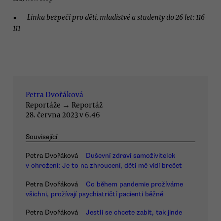
Linka bezpečí pro děti, mladistvé a studenty do 26 let: 116
111
Petra Dvořáková
Reportáže
→
Reportáž
28. června 2023 v 6.46
Související
Petra Dvořáková
Duševní zdraví samoživitelek
v ohrožení: Je to na zhroucení, děti mě vidí brečet
Petra Dvořáková
Co během pandemie prožíváme
všichni, prožívají psychiatričtí pacienti běžně
Petra Dvořáková
Jestli se chcete zabít, tak jinde