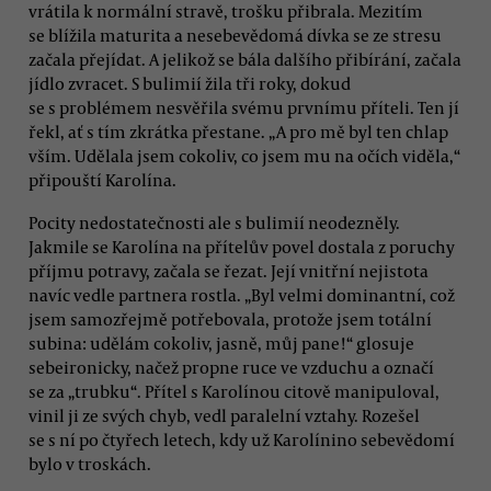
vrátila k normální stravě, trošku přibrala. Mezitím
se blížila maturita a nesebevědomá dívka se ze stresu
začala přejídat. A jelikož se bála dalšího přibírání, začala
jídlo zvracet. S bulimií žila tři roky, dokud
se s problémem nesvěřila svému prvnímu příteli. Ten jí
řekl, ať s tím zkrátka přestane. „A pro mě byl ten chlap
vším. Udělala jsem cokoliv, co jsem mu na očích viděla,“
připouští Karolína.
Pocity nedostatečnosti ale s bulimií neodezněly.
Jakmile se Karolína na přítelův povel dostala z poruchy
příjmu potravy, začala se řezat. Její vnitřní nejistota
navíc vedle partnera rostla. „Byl velmi dominantní, což
jsem samozřejmě potřebovala, protože jsem totální
subina: udělám cokoliv, jasně, můj pane!“ glosuje
sebeironicky, načež propne ruce ve vzduchu a označí
se za „trubku“. Přítel s Karolínou citově manipuloval,
vinil ji ze svých chyb, vedl paralelní vztahy. Rozešel
se s ní po čtyřech letech, kdy už Karolínino sebevědomí
bylo v troskách.