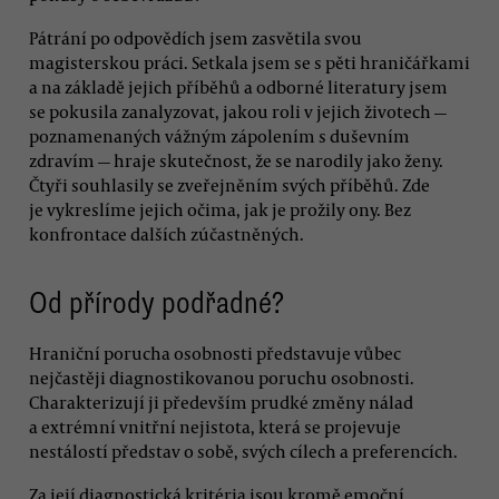
Pátrání po odpovědích jsem zasvětila svou
magisterskou práci. Setkala jsem se s pěti hraničářkami
a na základě jejich příběhů a odborné literatury jsem
se pokusila zanalyzovat, jakou roli v jejich životech —
poznamenaných vážným zápolením s duševním
zdravím — hraje skutečnost, že se narodily jako ženy.
Čtyři souhlasily se zveřejněním svých příběhů. Zde
je vykreslíme jejich očima, jak je prožily ony. Bez
konfrontace dalších zúčastněných.
Od přírody podřadné?
Hraniční porucha osobnosti představuje vůbec
nejčastěji diagnostikovanou poruchu osobnosti.
Charakterizují ji především prudké změny nálad
a extrémní vnitřní nejistota, která se projevuje
nestálostí představ o sobě, svých cílech a preferencích.
Za její diagnostická kritéria jsou kromě emoční