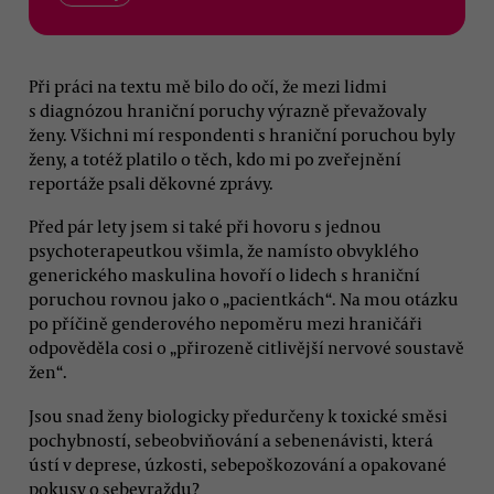
Při práci na textu mě bilo do očí, že mezi lidmi
s diagnózou hraniční poruchy výrazně převažovaly
ženy. Všichni mí respondenti s hraniční poruchou byly
ženy, a totéž platilo o těch, kdo mi po zveřejnění
reportáže psali děkovné zprávy.
Před pár lety jsem si také při hovoru s jednou
psychoterapeutkou všimla, že namísto obvyklého
generického maskulina hovoří o lidech s hraniční
poruchou rovnou jako o „pacientkách“. Na mou otázku
po příčině genderového nepoměru mezi hraničáři
odpověděla cosi o „přirozeně citlivější nervové soustavě
žen“.
Jsou snad ženy biologicky předurčeny k toxické směsi
pochybností, sebeobviňování a sebenenávisti, která
ústí v deprese, úzkosti, sebepoškozování a opakované
pokusy o sebevraždu?