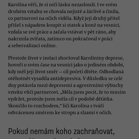
Karolína věří, že si ničí lásku nezaslouží. I ve svém
druhém vztahu se chovala nejistě a žárlivě a činila,
co partnerovi na očích viděla. Když její druhý přítel
přišel s nápadem koupit si statek a koně na vesnici,
vzdala se své práce a začala vstávat v pět ráno, aby
nakrmila zvířata, zatímco on pokračoval v práci
a seberealizaci online.
Přestože život v izolaci zhoršoval Karolíniny deprese,
hovoří o svém čase na vesnici jako o jediném období,
kdy měl její život směr — cíl početí dítěte. Odhodlaná
otěhotnět vysadila antidepresiva. V důsledku se celé
dny potácela mezi depresemi a agresivními výbuchy
vzteku vůči partnerovi. „Měla jsem pocit, že to musím
vydržet, protože jsem měla cíl v podobě děťátka.
Skončilo to rozchodem,“ líčí Karolína s tváří
odvrácenou směrem ke stropu a slzami v očích.
Pokud nemám koho zachraňovat,