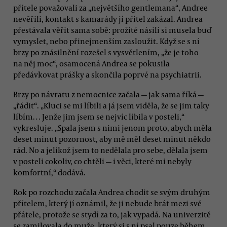
přítele považovali za „největšího gentlemana“, Andree
nevěřili, kontakt s kamarády jí přítel zakázal. Andrea
přestávala věřit sama sobě: prožité násilí si musela buď
vymyslet, nebo přinejmenším zasloužit. Když se s ní
brzy po znásilnění rozešel s vysvětlením, „že je toho
na něj moc“, osamocená Andrea se pokusila
předávkovat prášky a skončila poprvé na psychiatrii.
Brzy po návratu z nemocnice začala — jak sama říká —
„řádit“. „Kluci se mi líbili a já jsem viděla, že se jim taky
líbím… Jenže jim jsem se nejvíc líbila v posteli,“
vykresluje. „Spala jsem s nimi jenom proto, abych měla
deset minut pozornost, aby mě měl deset minut někdo
rád. No a jelikož jsem to nedělala pro sebe, dělala jsem
v posteli cokoliv, co chtěli — i věci, které mi nebyly
komfortní,“ dodává.
Rok po rozchodu začala Andrea chodit se svým druhým
přítelem, který jí oznámil, že ji nebude brát mezi své
přátele, protože se stydí za to, jak vypadá. Na univerzitě
se zamilovala do muže, který si s ní psal pouze během