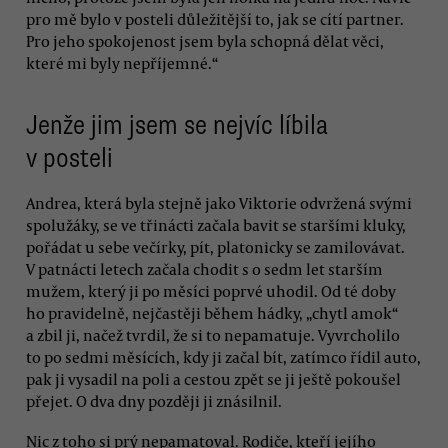
pro mě bylo v posteli důležitější to, jak se cítí partner.
Pro jeho spokojenost jsem byla schopná dělat věci,
které mi byly nepříjemné.“
Jenže jim jsem se nejvíc líbila
v posteli
Andrea, která byla stejně jako Viktorie odvržená svými
spolužáky, se ve třinácti začala bavit se staršími kluky,
pořádat u sebe večírky, pít, platonicky se zamilovávat.
V patnácti letech začala chodit s o sedm let starším
mužem, který ji po měsíci poprvé uhodil. Od té doby
ho pravidelně, nejčastěji během hádky, „chytl amok“
a zbil ji, načež tvrdil, že si to nepamatuje. Vyvrcholilo
to po sedmi měsících, kdy ji začal bít, zatímco řídil auto,
pak ji vysadil na poli a cestou zpět se ji ještě pokoušel
přejet. O dva dny později ji znásilnil.
Nic z toho si prý nepamatoval. Rodiče, kteří jejího