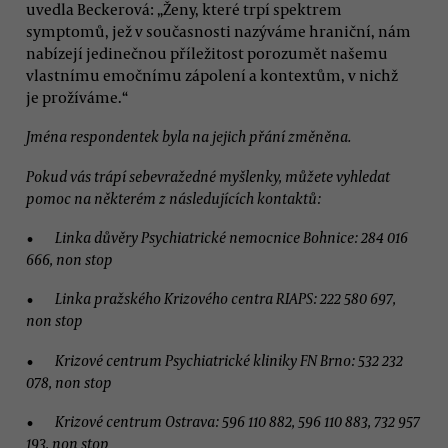
uvedla Beckerová: „Ženy, které trpí spektrem
symptomů, jež v současnosti nazýváme hraniční, nám
nabízejí jedinečnou příležitost porozumět našemu
vlastnímu emočnímu zápolení a kontextům, v nichž
je prožíváme.“
Jména respondentek byla na jejich přání změněna.
Pokud vás trápí sebevražedné myšlenky, můžete vyhledat
pomoc na některém z následujících kontaktů:
Linka důvěry Psychiatrické nemocnice Bohnice: 284 016
666, non stop
Linka pražského Krizového centra RIAPS: 222 580 697,
non stop
Krizové centrum Psychiatrické kliniky FN Brno: 532 232
078, non stop
Krizové centrum Ostrava: 596 110 882, 596 110 883, 732 957
193, non stop