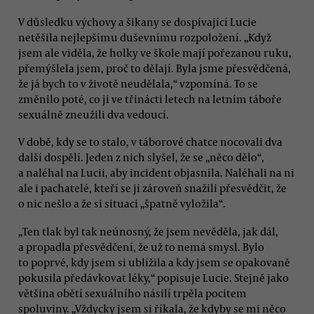
V důsledku výchovy a šikany se dospívající Lucie
netěšila nejlepšímu duševnímu rozpoložení. „Když
jsem ale viděla, že holky ve škole mají pořezanou ruku,
přemýšlela jsem, proč to dělají. Byla jsme přesvědčená,
že já bych to v životě neudělala,“ vzpomíná. To se
změnilo poté, co ji ve třinácti letech na letním táboře
sexuálně zneužili dva vedoucí.
V době, kdy se to stalo, v táborové chatce nocovali dva
další dospělí. Jeden z nich slyšel, že se „něco dělo“,
a naléhal na Lucii, aby incident objasnila. Naléhali na ni
ale i pachatelé, kteří se ji zároveň snažili přesvědčit, že
o nic nešlo a že si situaci „špatně vyložila“.
„Ten tlak byl tak neúnosný, že jsem nevěděla, jak dál,
a propadla přesvědčení, že už to nemá smysl. Bylo
to poprvé, kdy jsem si ublížila a kdy jsem se opakovaně
pokusila předávkovat léky,“ popisuje Lucie. Stejně jako
většina obětí sexuálního násilí trpěla pocitem
spoluviny. „Vždycky jsem si říkala, že kdyby se mi něco