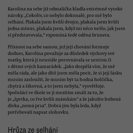
Karolína na sebe již odmalička kladla extrémně vysoké
nároky. „Cokoliv, co nebylo dokonalé, pro mě bylo
selhání. Plakala jsem kvůli dvojce, plakala jsem kvůli
jedna minus, plakala jsem, když mi něco nešlo, jak jsem
si představovala,“ vzpomíná šedě oděná bruneta.
Přísnost na sebe samou, jež její chování formuje
dodnes, Karolína považuje za důsledek výchovy své
matky, která ji neustále porovnávala se sestrou či
s dětmi svých kamarádek. „Jako dospělá vím, že mě
měla ráda, ale jako dítě jsem měla pocit, že si její lásku
musím zasloužit, že musím být ta hodná holčička,
chytrá a šikovná, a to jsem nebyla,“ vysvětluje.
Spolužáci ve škole se jí mezitím smáli za to, že
je „šprtka, co řve kvůli známkám“ a že jakožto hubená
dívka „nemá prsa“. Dobrá jim byla leda, když
potřebovali napsat slohovku.
Hrůza ze selhání