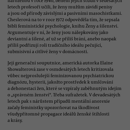
narozenou v roce 1940, během jejích studií v šedesátých
letech profesoři učili, že ženy mužům závidí penisy
a jsou od přírody závislými a pasivními masochistkami.
Cheslerová na to v roce 1972 odpověděla tím, že sepsala
bibli feministické psychologie, knihu Ženy a šílenství.
Argumentuje v ní, že ženy jsou nálepkovány jako
deviantní a šílené, ať už se příliš brání, anebo naopak
příliš podřizují roli tradičního ideálu pečující,
submisivní a citlivé ženy v domácnosti.
Její generační souputnice, americká autorka Elaine
Showalterová zase v osmdesátých letech kritizovala
vůbec nejproslulejší feminizovanou psychiatrickou
diagnózu, hysterii, jakožto prostředek k umlčování
a dehonestaci žen, které se vzpíraly zaběhnutým idejím
o „správném ženství“. Třeba sufražetek. V devadesátých
letech pak s nárůstem případů mentální anorexie
začaly feministky upozorňovat na škodlivost
všudypřítomné propagace ideálů ženské štíhlosti
a krásy.