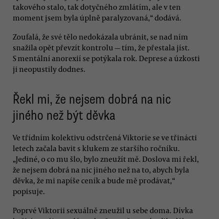
takového stalo, tak dotyčného zmlátím, ale v ten
moment jsem byla úplně paralyzovaná,“ dodává.
Zoufalá, že své tělo nedokázala ubránit, se nad ním
snažila opět převzít kontrolu — tím, že přestala jíst.
S mentální anorexií se potýkala rok. Deprese a úzkosti
ji neopustily dodnes.
Řekl mi, že nejsem dobrá na nic
jiného než být děvka
Ve třídním kolektivu odstrčená Viktorie se ve třinácti
letech začala bavit s klukem ze staršího ročníku.
„Jediné, o co mu šlo, bylo zneužít mě. Doslova mi řekl,
že nejsem dobrá na nic jiného než na to, abych byla
děvka, že mi napíše ceník a bude mě prodávat,“
popisuje.
Poprvé Viktorii sexuálně zneužil u sebe doma. Dívka