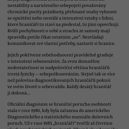
nestability a narušeného sebepojetí považovány
chronické pocity prázdnoty, přehnané snahy vyhnout
se opuštění nebo nestálé a intenzivní vztahy s lidmi,
které hraničáři tu staví na piedestal, tu jimi opovrhují.
Kvůli pochybnosti o sobě a strachu ze samoty mají
zpravidla potíže říkat ostatním „ne“. Nezvládají
komunikovat své vlastní potřeby, nastavit si hranice.
Jejich pokřivené sebehodnocení pravidelně graduje
v intenzivní sebenenávist. Za svou domnělou
nedostatečnost se nadpoloviční většina hraničářů
trestá fyzicky — sebepoškozováním. Stejně tak se více
než polovina diagnostikovaných hraničářů pokusí
ve svém životě o sebevraždu. Každý desátý hraničář
ji dokoná...
Oficiální diagnózou se hraniční porucha osobnosti
stala v roce 1980, kdy byla zařazena do amerického
Diagnostického a statistického manuálu duševních
poruch. Už v roce 1985 „hraničáři“ tvořili až čtvrtinu