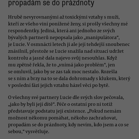
propadám se do prázdnoty
Hrubě nevyrovnanými až toxickými vztahy s muži,
kteří ze všeho viní ponížené ženy, si prošly všechny mé
respondentky. Jediná, která ani jednoho ze svých
bývalých partnerů nepopsala jako „manipulátora“,
je Lucie. V osmnácti letech ji ale její tehdejší snoubenec
znásilnil, přestože se Lucie snažila nad situací udržet
kontrolu a jasně dala najevo svůj nesouhlas. Když
mu zpětně řekla, že to „vnímá jako problém“, jen
se omluvil, jako by se zas tak moc nestalo. Rozešla
se s ním a brzy na to se dala dohromady s klukem, který
v poslední fázi jejich vztahu házel věci po bytě.
O všechny své partnery Lucie dle svých slov pečovala,
„jako by byli její dítě“. Péče o ostatní pro ni totiž
představuje podstatu její existence. „Pokud nemám
možnost někomu pomáhat, někoho zachraňovat,
propadám se do prázdnoty, kdy nevím, kdo jsem a co se
sebou,“ vysvětluje.