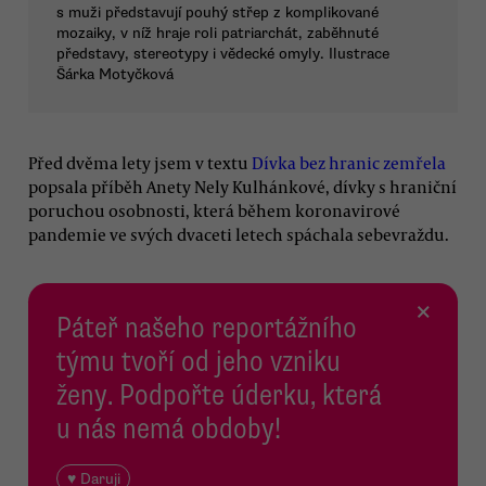
s muži představují pouhý střep z komplikované
mozaiky, v níž hraje roli patriarchát, zaběhnuté
představy, stereotypy i vědecké omyly. Ilustrace
Šárka Motyčková
Před dvěma lety jsem v textu
Dívka bez hranic zemřela
popsala příběh Anety Nely Kulhánkové, dívky s hraniční
poruchou osobnosti, která během koronavirové
pandemie ve svých dvaceti letech spáchala sebevraždu.
×
Páteř našeho reportážního
týmu tvoří od jeho vzniku
ženy. Podpořte úderku, která
u nás nemá obdoby!
♥ Daruji