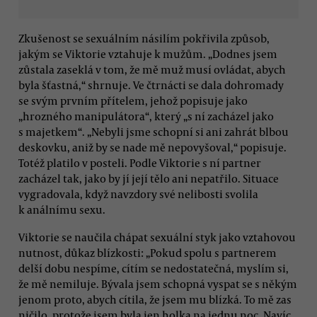
Zkušenost se sexuálním násilím pokřivila způsob,
jakým se Viktorie vztahuje k mužům. „Dodnes jsem
zůstala zaseklá v tom, že mě muž musí ovládat, abych
byla šťastná,“ shrnuje. Ve čtrnácti se dala dohromady
se svým prvním přítelem, jehož popisuje jako
„hrozného manipulátora“, který „s ní zacházel jako
s majetkem“. „Nebyli jsme schopní si ani zahrát blbou
deskovku, aniž by se nade mě nepovyšoval,“ popisuje.
Totéž platilo v posteli. Podle Viktorie s ní partner
zacházel tak, jako by jí její tělo ani nepatřilo. Situace
vygradovala, když navzdory své nelibosti svolila
k análnímu sexu.
Viktorie se naučila chápat sexuální styk jako vztahovou
nutnost, důkaz blízkosti: „Pokud spolu s partnerem
delší dobu nespíme, cítím se nedostatečná, myslím si,
že mě nemiluje. Bývala jsem schopná vyspat se s někým
jenom proto, abych cítila, že jsem mu blízká. To mě zas
ničilo, protože jsem byla jen holka na jednu noc. Navíc