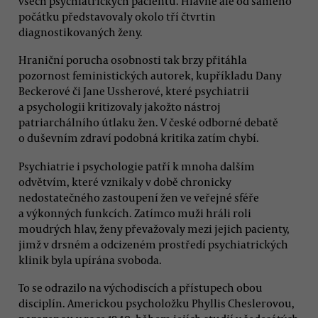
všech psychiatrických pacientů. Hlavně ale od samého
počátku představovaly okolo tří čtvrtin
diagnostikovaných ženy.
Hraniční porucha osobnosti tak brzy přitáhla
pozornost feministických autorek, kupříkladu Dany
Beckerové či Jane Ussherové, které psychiatrii
a psychologii kritizovaly jakožto nástroj
patriarchálního útlaku žen. V české odborné debatě
o duševním zdraví podobná kritika zatím chybí.
Psychiatrie i psychologie patří k mnoha dalším
odvětvím, které vznikaly v době chronicky
nedostatečného zastoupení žen ve veřejné sféře
a výkonných funkcích. Zatímco muži hráli roli
moudrých hlav, ženy převažovaly mezi jejich pacienty,
jimž v drsném a odcizeném prostředí psychiatrických
klinik byla upírána svoboda.
To se odrazilo na východiscích a přístupech obou
disciplín. Americkou psycholožku Phyllis Cheslerovou,