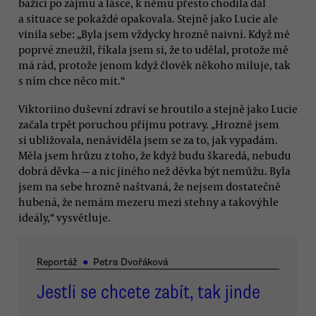
bažící po zájmu a lásce, k němu přesto chodila dál
a situace se pokaždé opakovala. Stejně jako Lucie ale
vinila sebe: „Byla jsem vždycky hrozně naivní. Když mě
poprvé zneužil, říkala jsem si, že to udělal, protože mě
má rád, protože jenom když člověk někoho miluje, tak
s ním chce něco mít.“
Viktoriino duševní zdraví se hroutilo a stejně jako Lucie
začala trpět poruchou příjmu potravy. „Hrozně jsem
si ubližovala, nenáviděla jsem se za to, jak vypadám.
Měla jsem hrůzu z toho, že když budu škaredá, nebudu
dobrá děvka — a nic jiného než děvka být nemůžu. Byla
jsem na sebe hrozně naštvaná, že nejsem dostatečně
hubená, že nemám mezeru mezi stehny a takovýhle
ideály,“ vysvětluje.
Reportáž
●
Petra Dvořáková
Jestli se chcete zabít, tak jinde