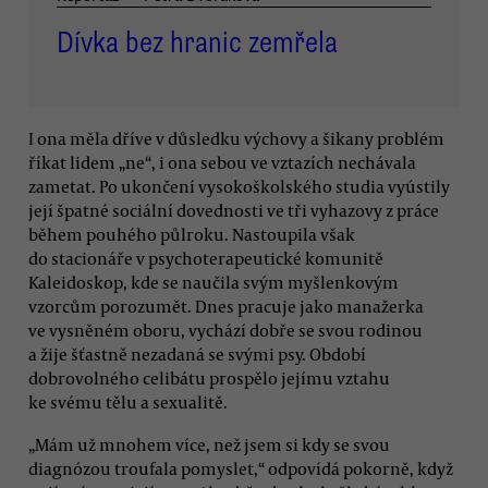
Dívka bez hranic zemřela
I ona měla dříve v důsledku výchovy a šikany problém
říkat lidem „ne“, i ona sebou ve vztazích nechávala
zametat. Po ukončení vysokoškolského studia vyústily
její špatné sociální dovednosti ve tři vyhazovy z práce
během pouhého půlroku. Nastoupila však
do stacionáře v psychoterapeutické komunitě
Kaleidoskop, kde se naučila svým myšlenkovým
vzorcům porozumět. Dnes pracuje jako manažerka
ve vysněném oboru, vychází dobře se svou rodinou
a žije šťastně nezadaná se svými psy. Období
dobrovolného celibátu prospělo jejímu vztahu
ke svému tělu a sexualitě.
„Mám už mnohem více, než jsem si kdy se svou
diagnózou troufala pomyslet,“ odpovídá pokorně, když