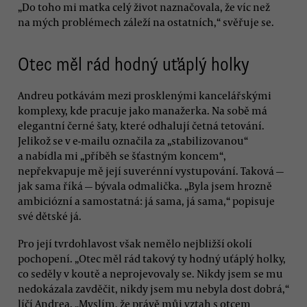
„Do toho mi matka celý život naznačovala, že víc než
na mých problémech záleží na ostatních,“ svěřuje se.
Otec měl rád hodný uťáplý holky
Andreu potkávám mezi prosklenými kancelářskými
komplexy, kde pracuje jako manažerka. Na sobě má
elegantní černé šaty, které odhalují četná tetování.
Jelikož se v e-mailu označila za „stabilizovanou“
a nabídla mi „příběh se šťastným koncem“,
nepřekvapuje mě její suverénní vystupování. Taková —
jak sama říká — bývala odmalička. „Byla jsem hrozně
ambiciózní a samostatná: já sama, já sama,“ popisuje
své dětské já.
Pro její tvrdohlavost však nemělo nejbližší okolí
pochopení. „Otec měl rád takový ty hodný uťáplý holky,
co seděly v koutě a neprojevovaly se. Nikdy jsem se mu
nedokázala zavděčit, nikdy jsem mu nebyla dost dobrá,“
líčí Andrea. „Myslím, že právě můj vztah s otcem