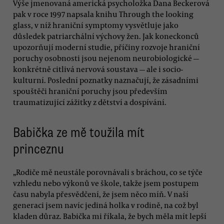
Výše jmenovaná americká psycholožka Dana Beckerová
pak v roce 1997 napsala knihu Through the looking
glass, v níž hraniční symptomy vysvětluje jako
důsledek patriarchální výchovy žen. Jak koneckonců
upozorňují moderní studie, příčiny rozvoje hraniční
poruchy osobnosti jsou nejenom neurobiologické —
konkrétně citlivá nervová soustava — ale i socio-
kulturní. Poslední poznatky naznačují, že zásadními
spouštěči hraniční poruchy jsou především
traumatizující zážitky z dětství a dospívání.
Babička ze mě toužila mít
princeznu
„Rodiče mě neustále porovnávali s bráchou, co se týče
vzhledu nebo výkonů ve škole, takže jsem postupem
času nabyla přesvědčení, že jsem něco míň. V naší
generaci jsem navíc jediná holka v rodině, na což byl
kladen důraz. Babička mi říkala, že bych měla mít lepší