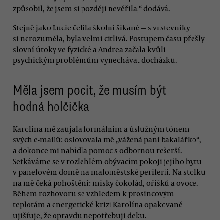
způsobil, že jsem si později nevěřila,“ dodává.
Stejně jako Lucie čelila školní šikaně — s vrstevníky
si nerozuměla, byla velmi citlivá. Postupem času přešly
slovní útoky ve fyzické a Andrea začala kvůli
psychickým problémům vynechávat docházku.
Měla jsem pocit, že musím být
hodná holčička
Karolína mě zaujala formálním a úslužným tónem
svých e-mailů: oslovovala mě „vážená paní bakalářko“,
a dokonce mi nabídla pomoc s odbornou rešerší.
Setkáváme se v rozlehlém obývacím pokoji jejího bytu
v panelovém domě na maloměstské periferii. Na stolku
na mě čeká pohoštění: misky čokolád, oříšků a ovoce.
Během rozhovoru se vzhledem k prosincovým
teplotám a energetické krizi Karolína opakovaně
ujišťuje, že opravdu nepotřebuji deku.