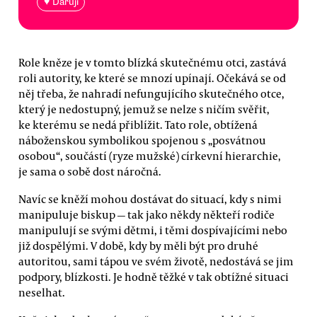
♥ Daruji
Role kněze je v tomto blízká skutečnému otci, zastává
roli autority, ke které se mnozí upínají. Očekává se od
něj třeba, že nahradí nefungujícího skutečného otce,
který je nedostupný, jemuž se nelze s ničím svěřit,
ke kterému se nedá přiblížit. Tato role, obtížená
náboženskou symbolikou spojenou s „posvátnou
osobou“, součástí (ryze mužské) církevní hierarchie,
je sama o sobě dost náročná.
Navíc se kněží mohou dostávat do situací, kdy s nimi
manipuluje biskup — tak jako někdy někteří rodiče
manipulují se svými dětmi, i těmi dospívajícími nebo
již dospělými. V době, kdy by měli být pro druhé
autoritou, sami tápou ve svém životě, nedostává se jim
podpory, blízkosti. Je hodně těžké v tak obtížné situaci
neselhat.