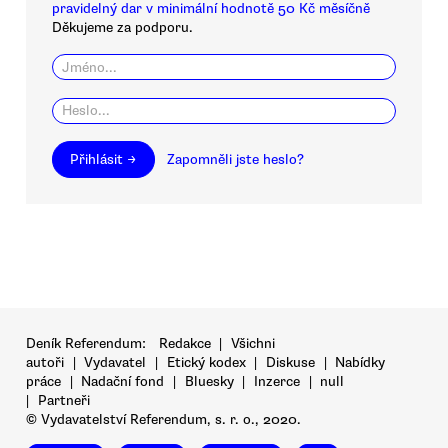
pravidelný dar v minimální hodnotě 50 Kč měsíčně
Děkujeme za podporu.
Přihlásit →
Zapomněli jste heslo?
Deník Referendum:
Redakce
|
Všichni
autoři
|
Vydavatel
|
Etický kodex
|
Diskuse
|
Nabídky
práce
|
Nadační fond
|
Bluesky
|
Inzerce
|
null
|
Partneři
© Vydavatelství Referendum, s. r. o., 2020.