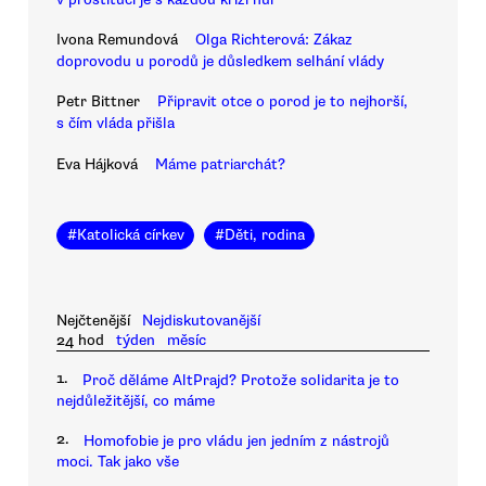
Ivona Remundová
Olga Richterová: Zákaz
doprovodu u porodů je důsledkem selhání vlády
Petr Bittner
Připravit otce o porod je to nejhorší,
s čím vláda přišla
Eva Hájková
Máme patriarchát?
#
Katolická církev
#
Děti, rodina
Nejčtenější
Nejdiskutovanější
24 hod
týden
měsíc
1.
Proč děláme AltPrajd? Protože solidarita je to
nejdůležitější, co máme
2.
Homofobie je pro vládu jen jedním z nástrojů
moci. Tak jako vše