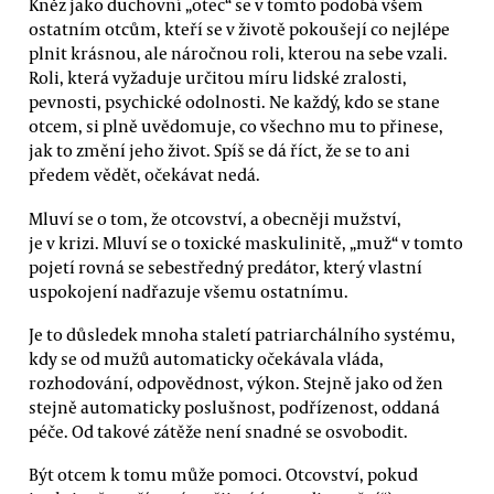
Kněz jako duchovní „otec“ se v tomto podobá všem
ostatním otcům, kteří se v životě pokoušejí co nejlépe
plnit krásnou, ale náročnou roli, kterou na sebe vzali.
Roli, která vyžaduje určitou míru lidské zralosti,
pevnosti, psychické odolnosti. Ne každý, kdo se stane
otcem, si plně uvědomuje, co všechno mu to přinese,
jak to změní jeho život. Spíš se dá říct, že se to ani
předem vědět, očekávat nedá.
Mluví se o tom, že otcovství, a obecněji mužství,
je v krizi. Mluví se o toxické maskulinitě, „muž“ v tomto
pojetí rovná se sebestředný predátor, který vlastní
uspokojení nadřazuje všemu ostatnímu.
Je to důsledek mnoha staletí patriarchálního systému,
kdy se od mužů automaticky očekávala vláda,
rozhodování, odpovědnost, výkon. Stejně jako od žen
stejně automaticky poslušnost, podřízenost, oddaná
péče. Od takové zátěže není snadné se osvobodit.
Být otcem k tomu může pomoci. Otcovství, pokud