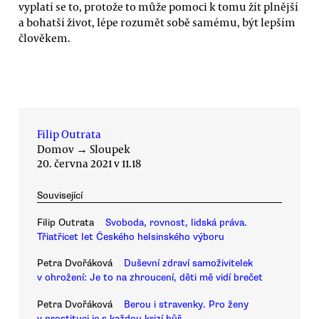
vyplatí se to, protože to může pomoci k tomu žít plnější
a bohatší život, lépe rozumět sobě samému, být lepším
člověkem.
Filip Outrata
Domov
→
Sloupek
20. června 2021 v 11.18
Související
Filip Outrata
Svoboda, rovnost, lidská práva.
Třiatřicet let Českého helsinského výboru
Petra Dvořáková
Duševní zdraví samoživitelek
v ohrožení: Je to na zhroucení, děti mě vidí brečet
Petra Dvořáková
Berou i stravenky. Pro ženy
v prostituci je s každou krizí hůř