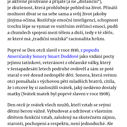
je aktivně prožívané a přijaté (a ne „distanční“),
je zkušenost, která prohlubuje pohled na život. Přináší
možnost dívat se na sebe sama a svůj život jakoby
jinýma očima. Rozšiřuje emoční inteligenci, schopnost
trochu lépe se vyznat ve vnitřním zvěřinci emocí, pudů
a chumlech spojení mezi tělem a duší, tedy v té sféře,
ze které má „tradiční mužská“ racionalita hrůzu.
Poprvé se Den otců slavil v roce 1910,
z popudu
Američanky Sonory Smart Doddové
jako vzdání pocty
jejímu tatínkovi, veteránovi z občanské války, který
v šestapadesáti letech podruhé ovdověl a sám se poté
staral o své dosud nedospělé děti. Sonora, která svému
otci pomáhala s výchovou pěti mladších bratrů, cítila,
že i otcové by si zasloužili svátek, jaký nedávno dostaly
matky (Svátek matek byl poprvé slaven v roce 1908).
Den otců je svátek všech mužů, kteří vztah se svými
dětmi berou vážně. Vybudovat a udržovat s vlastním
dítětem funkční vztah, založený na skutečném zájmu,
starosti, pochopení a respektu, není jednoduché. Ale