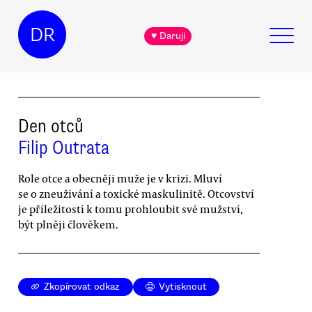
DR
♥ Daruji
Den otců
Filip Outrata
Role otce a obecněji muže je v krizi. Mluví
se o zneužívání a toxické maskulinitě. Otcovství
je příležitostí k tomu prohloubit své mužství,
být plněji člověkem.
Zkopírovat odkaz
Vytisknout