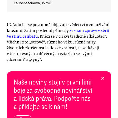
Laubensteinová, WmC
Už řadu let se postupně objevují svědectví o zneužívání
kněžími. Zatím poslední přinesly
Seznam zprávy v sérii
Ve stínu celibátu
. Knězi se v církvi tradičně říká „otec“.
Všichni tito „otcové“, různého věku, různé míry
životních zkušeností a lidské zralosti, se setkávají
v často těsných a důvěrných vztazích se svými
„dcerami“ a „syny“.
×
Naše noviny stojí v první linii
boje za svobodné novinářství
a lidská práva. Podpořte nás
a přidejte se k nám!