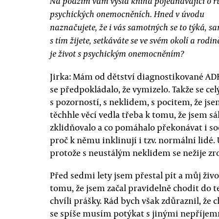
Na podzim vám vyšla kniha pojednávající o 
psychických onemocněních. Hned v úvodu
naznačujete, že i vás samotných se to týká, s
s tím žijete, setkáváte se ve svém okolí a rodin
je život s psychickým onemocněním?
Jirka: Mám od dětství diagnostikované ADH
se předpokládalo, že vymizelo. Takže se c
s pozorností, s neklidem, s pocitem, že js
těchhle věcí vedla třeba k tomu, že jsem s
zklidňovalo a co pomáhalo překonávat i soc
proč k němu inklinují i tzv. normální lidé. U
protože s neustálým neklidem se nežije zr
Před sedmi lety jsem přestal pít a můj život
tomu, že jsem začal pravidelně chodit do t
chvíli prášky. Rád bych však zdůraznil, že c
se spíše musím potýkat s jinými nepříjem