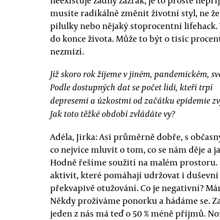
neexistuje žádný zázrak, je to prostě nepř
musíte radikálně změnit životní styl, ne ž
pilulky nebo nějaký stoprocentní lifehack. 
do konce života. Může to být o tisíc procen
nezmizí.
Již skoro rok žijeme v jiném, pandemickém, sv
Podle dostupných dat se počet lidi, kteří trpí
depresemi a úzkostmi od začátku epidemie zvý
Jak toto těžké období zvládáte vy?
Adéla, Jirka: Asi průměrně dobře, s občasn
co nejvíce mluvit o tom, co se nám děje a ja
Hodně řešíme soužití na malém prostoru. S
aktivit, které pomáhají udržovat i duševní 
překvapivě otužování. Co je negativní? Mám
Někdy prožíváme ponorku a hádáme se. Zatí
jeden z nás má teď o 50 % méně příjmů. 