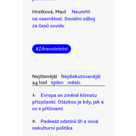
Hrstková, Macl
Neumřít
na osamělost. Sociální odboj
za časů covidu
#
Zdravotnictví
Nejčtenější
Nejdiskutovanější
24 hod
týden
měsíc
1.
Evropa se změně klimatu
přizpůsobí. Otázkou je kdy, jak a
co s příčinami
2.
Padesát odstínů lži a nová
nekulturní politika