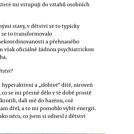
teré mi vstupují do vztahů osobních
nými stavy, v dětství se to typicky
i se to transformovalo
o nekoordinovanosti a přehnaného
m však oficiálně žádnou psychiatrickou
ba.
tství?
em hyperaktivní a „zlobivé“ dítě, zároveň
co se mi přesně dělo v té době prostě
rotili, dali mě do bazénu, což
tam dřel, a to mi pomohlo vybít energii.
ako něco, co jsem si odnesl z dětství