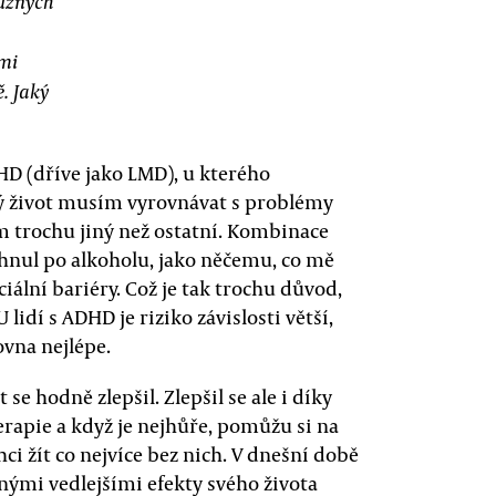
různých
ami
ě. Jaký
D (dříve jako LMD), u kterého
elý život musím vyrovnávat s problémy
em trochu jiný než ostatní. Kombinace
áhnul po alkoholu, jako něčemu, co mě
iální bariéry. Což je tak trochu důvod,
 lidí s ADHD je riziko závislosti větší,
ovna nejlépe.
 se hodně zlepšil. Zlepšil se ale i díky
erapie a když je nejhůře, pomůžu si na
hci žít co nejvíce bez nich. V dnešní době
nými vedlejšími efekty svého života