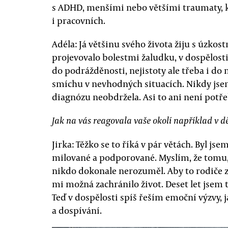
s ADHD, menšími nebo většími traumaty, k
i pracovních.
Adéla: Já většinu svého života žiju s úzkost
projevovalo bolestmi žaludku, v dospělost
do podrážděnosti, nejistoty ale třeba i d
smíchu v nevhodných situacích. Nikdy jse
diagnózu neobdržela. Asi to ani není potře
Jak na vás reagovala vaše okolí například v dě
Jirka: Těžko se to říká v pár větách. Byl js
milované a podporované. Myslím, že tomu, 
nikdo dokonale nerozuměl. Aby to rodiče zk
mi možná zachránilo život. Deset let jsem 
Teď v dospělosti spíš řeším emoční výzvy, j
a dospívání.