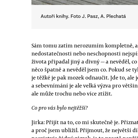
Autoři knihy. Foto J. Pasz, A. Plechatá
Sám tomu zatím nerozumím kompletně, ale 
nedostatečnosti nebo neschopnosti nejspíše
života připadal jiný a divný — a nevěděl, co
něco špatně a nevěděl jsem co. Pokud se tyhl
je těžké je pak mozek odnaučit. Jde to, ale
a sebevnímání je ale velká výzva pro většin
ale může trochu nebo více ztížit.
Co pro vás bylo nejtěžší?
Jirka: Přijít na to, co mi skutečně je. Přizn
a proč jsem ublížil. Přijmout, že největší 