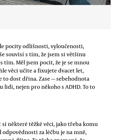
pocity odlišnosti, vyloučenosti,
 souvisí s tím, že jsem si většinu
 s tím. Měl jsem pocit, že je se mnou
e věci učíte a fixujete dvacet let,
 je to dost dřina. Zase — sebehodnota
u lidí, nejen pro někoho s ADHD. To to
at si některé těžké věci, jako třeba komu
díl odpovědnosti za léčbu je na mně,