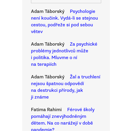
Adam Táborský
Psychologie
není koučink. Vydá-li se stejnou
cestou, podřeže si pod sebou
větev
Adam Táborský
Za psychické
problémy jednotlivců může
i politika. Mluvme o ní
na terapiích
Adam Táborský
Žal a truchlení
nejsou špatnou odpovědí
na destrukci přírody, jak
ji známe
Fatima Rahimi
Férové školy
pomáhají znevýhodněným
dětem. Na co narážejí v době
pandemie?