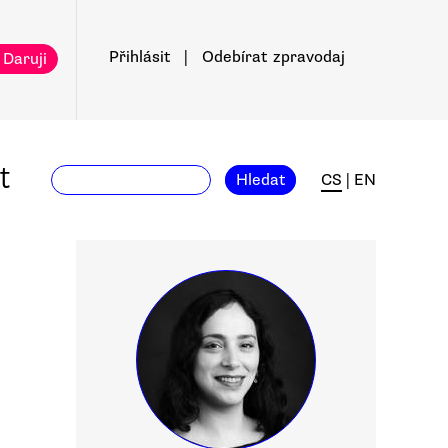
Přihlásit
|
Odebírat
zpravodaj
 Daruji
t
Hledat
CS
|
EN