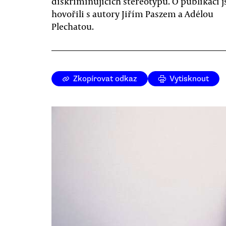
diskriminujících stereotypů. O publikaci 
hovořili s autory Jiřím Paszem a Adélou
Plechatou.
Zkopírovat odkaz
Vytisknout