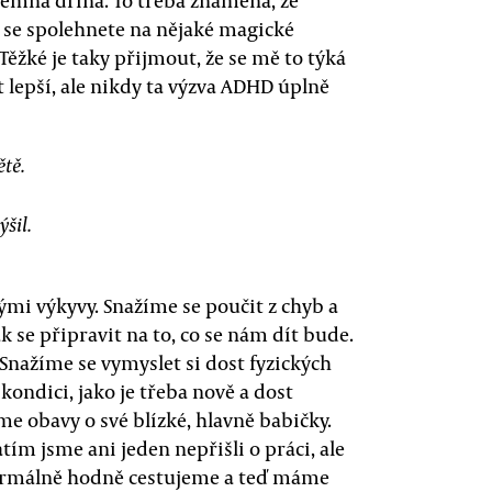
íjemná dřina. To třeba znamená, že
e se spolehnete na nějaké magické
Těžké je taky přijmout, že se mě to týká
t lepší, ale nikdy ta výzva ADHD úplně
ětě.
šil.
ými výkyvy. Snažíme se poučit z chyb a
k se připravit na to, co se nám dít bude.
nažíme se vymyslet si dost fyzických
kondici, jako je třeba nově a dost
e obavy o své blízké, hlavně babičky.
m jsme ani jeden nepřišli o práci, ale
Normálně hodně cestujeme a teď máme