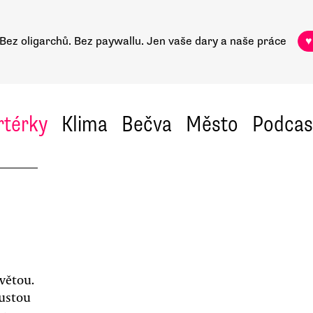
Bez oligarchů. Bez paywallu.
Jen vaše dary a naše práce
♥
rtérky
Klima
Bečva
Město
Podcas
větou.
oustou