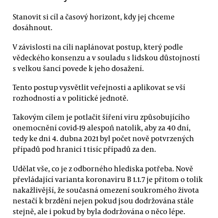
Stanovit si cíl a časový horizont, kdy jej chceme
dosáhnout.
V závislosti na cíli naplánovat postup, který podle
vědeckého konsenzu a v souladu s lidskou důstojností
s velkou šancí povede k jeho dosažení.
Tento postup vysvětlit veřejnosti a aplikovat se vší
rozhodností a v politické jednotě.
Takovým cílem je potlačit šíření viru způsobujícího
onemocnění covid-19 alespoň natolik, aby za 40 dní,
tedy ke dni 4. dubna 2021 byl počet nově potvrzených
případů pod hranicí 1 tisíc případů za den.
Udělat vše, co je z odborného hlediska potřeba. Nově
převládající varianta koronaviru B 1.1.7 je přitom o tolik
nakažlivější, že současná omezení soukromého života
nestačí k brzdění nejen pokud jsou dodržována stále
stejně, ale i pokud by byla dodržována o něco lépe.