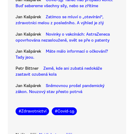
Buď sebereme všechny síly, nebo se zřítíme
Jan Kašpárek
Zatímco se mluví o „otevírání“,
zdravotníci melou z posledního. A výhled je zlý
Jan Kašpárek
Novinky o vakcínách: AstraZeneca
opovrhována nezaslouženě, svět se pře o patenty
Jan Kašpárek
Máte málo informací o očkování?
Tady jsou.
Petr Bittner
Země, kde ani zubatá nedokáže
zastavit ozubená kola
Jan Kašpárek
Sněmovnou prošel pandemický
zákon. Nouzový stav přesto potrvá
#
Zdravotnictví
#
Covid-19