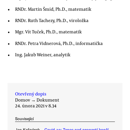
RNDr. Martin Šmíd, Ph.D., matematik
RNDr. Ruth Tachezy, Ph.D., viroložka
Mgr. Vít Tuček, Ph.D., matematik
RNDr. Petra Vidnerová, Ph.D., informatička
Ing. Jakub Weiner, analytik
Otevřený dopis
Domov
→
Dokument
24. února 2021 v 8.34
Související
Jan Kašpárek
Covid-19: Tanec nad propastí končí.