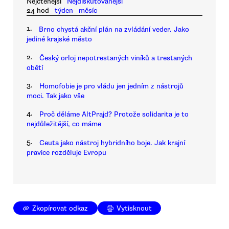
Nejčtenější
Nejdiskutovanější
24 hod
týden
měsíc
1.
Brno chystá akční plán na zvládání veder. Jako
jediné krajské město
2.
Český orloj nepotrestaných viníků a trestaných
obětí
3.
Homofobie je pro vládu jen jedním z nástrojů
moci. Tak jako vše
4.
Proč děláme AltPrajd? Protože solidarita je to
nejdůležitější, co máme
5.
Ceuta jako nástroj hybridního boje. Jak krajní
pravice rozděluje Evropu
Zkopírovat odkaz
Vytisknout