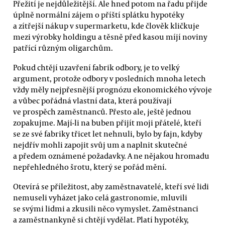
Přežití je nejdůležitější. Ale hned potom na řadu přijde
úplně normální zájem o příští splátku hypotéky
a zítřejší nákup v supermarketu, kde člověk kličkuje
mezi výrobky holdingu a těsně před kasou míjí noviny
patřící různým oligarchům.
Pokud chtějí uzavření fabrik odbory, je to velký
argument, protože odbory v posledních mnoha letech
vždy měly nejpřesnější prognózu ekonomického vývoje
a vůbec pořádná vlastní data, která používají
ve prospěch zaměstnanců. Přesto ale, ještě jednou
zopakujme. Mají-li na buben přijít moji přátelé, kteří
se ze své fabriky třicet let nehnuli, bylo by fajn, kdyby
nejdřív mohli zapojit svůj um a naplnit skutečné
a předem oznámené požadavky. A ne nějakou hromadu
nepřehledného šrotu, který se pořád mění.
Otevírá se příležitost, aby zaměstnavatelé, kteří své lidi
nemuseli vyházet jako celá gastronomie, mluvili
se svými lidmi a zkusili něco vymyslet. Zaměstnanci
a zaměstnankyně si chtějí vydělat. Platí hypotéky,