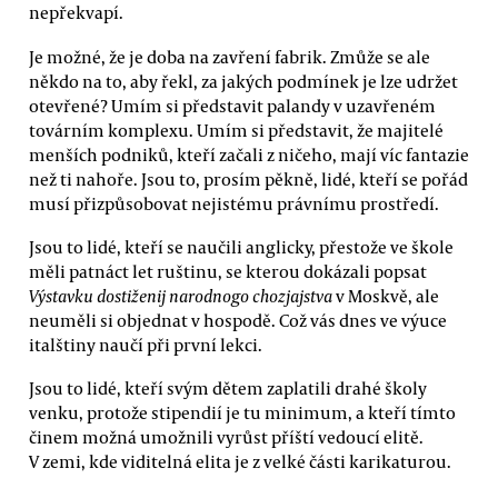
nepřekvapí.
Je možné, že je doba na zavření fabrik. Zmůže se ale
někdo na to, aby řekl, za jakých podmínek je lze udržet
otevřené? Umím si představit palandy v uzavřeném
továrním komplexu. Umím si představit, že majitelé
menších podniků, kteří začali z ničeho, mají víc fantazie
než ti nahoře. Jsou to, prosím pěkně, lidé, kteří se pořád
musí přizpůsobovat nejistému právnímu prostředí.
Jsou to lidé, kteří se naučili anglicky, přestože ve škole
měli patnáct let ruštinu, se kterou dokázali popsat
Výstavku dostiženij narodnogo chozjajstva
v Moskvě, ale
neuměli si objednat v hospodě. Což vás dnes ve výuce
italštiny naučí při první lekci.
Jsou to lidé, kteří svým dětem zaplatili drahé školy
venku, protože stipendií je tu minimum, a kteří tímto
činem možná umožnili vyrůst příští vedoucí elitě.
V zemi, kde viditelná elita je z velké části karikaturou.