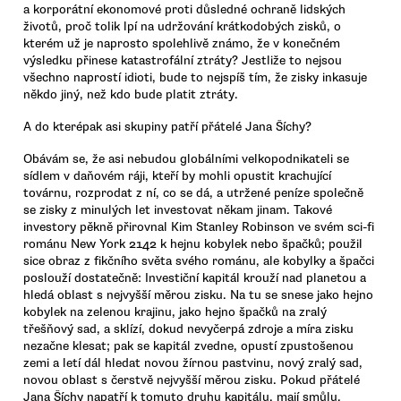
a korporátní ekonomové proti důsledné ochraně lidských
životů, proč tolik lpí na udržování krátkodobých zisků, o
kterém už je naprosto spolehlivě známo, že v konečném
výsledku přinese katastrofální ztráty? Jestliže to nejsou
všechno naprostí idioti, bude to nejspíš tím, že zisky inkasuje
někdo jiný, než kdo bude platit ztráty.
A do kterépak asi skupiny patří přátelé Jana Šíchy?
Obávám se, že asi nebudou globálními velkopodnikateli se
sídlem v daňovém ráji, kteří by mohli opustit krachující
továrnu, rozprodat z ní, co se dá, a utržené peníze společně
se zisky z minulých let investovat někam jinam. Takové
investory pěkně přirovnal Kim Stanley Robinson ve svém sci-fi
románu New York 2142 k hejnu kobylek nebo špačků; použil
sice obraz z fikčního světa svého románu, ale kobylky a špačci
poslouží dostatečně: Investiční kapitál krouží nad planetou a
hledá oblast s nejvyšší měrou zisku. Na tu se snese jako hejno
kobylek na zelenou krajinu, jako hejno špačků na zralý
třešňový sad, a sklízí, dokud nevyčerpá zdroje a míra zisku
nezačne klesat; pak se kapitál zvedne, opustí zpustošenou
zemi a letí dál hledat novou žírnou pastvinu, nový zralý sad,
novou oblast s čerstvě nejvyšší měrou zisku. Pokud přátelé
Jana Šíchy napatří k tomuto druhu kapitálu, mají smůlu.