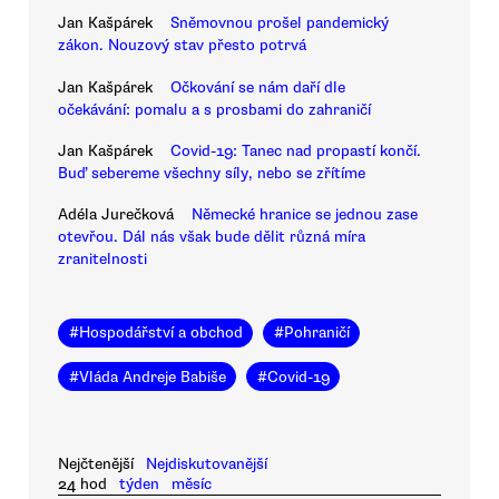
Jan Kašpárek
Sněmovnou prošel pandemický
zákon. Nouzový stav přesto potrvá
Jan Kašpárek
Očkování se nám daří dle
očekávání: pomalu a s prosbami do zahraničí
Jan Kašpárek
Covid-19: Tanec nad propastí končí.
Buď sebereme všechny síly, nebo se zřítíme
Adéla Jurečková
Německé hranice se jednou zase
otevřou. Dál nás však bude dělit různá míra
zranitelnosti
#
Hospodářství a obchod
#
Pohraničí
#
Vláda Andreje Babiše
#
Covid-19
Nejčtenější
Nejdiskutovanější
24 hod
týden
měsíc