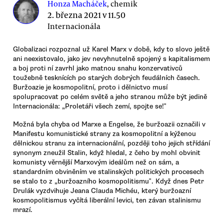
Honza Macháček
, chemik
2. března 2021 v 11.50
Internacionála
Globalizaci rozpoznal už Karel Marx v době, kdy to slovo ještě
ani neexistovalo, jako jev nevyhnutelně spojený s kapitalismem
a boj proti ní zavrhl jako matnou snahu konzervativců
toužebně tesknících po starých dobrých feudálních časech.
Buržoazie je kosmopolitní, proto i dělnictvo musí
spolupracovat po celém světě a jeho stranou může být jedině
Internacionála: „Proletáři všech zemí, spojte se!‟
Možná byla chyba od Marxe a Engelse, že buržoazii označili v
Manifestu komunistické strany za kosmopolitní a kýženou
dělnickou stranu za internacionální, později toho jejich střídání
synonym zneužil Stalin, když hledal, z čeho by mohl obvinit
komunisty věrnější Marxovým ideálům než on sám, a
standardním obviněním ve stalinských politických procesech
se stalo to z „buržoazního kosmopolitismu‟. Když dnes Petr
Drulák vyzdvihuje Jeana Clauda Michéu, který buržoazní
kosmopolitismus vyčítá liberální levici, ten závan stalinismu
mrazí.