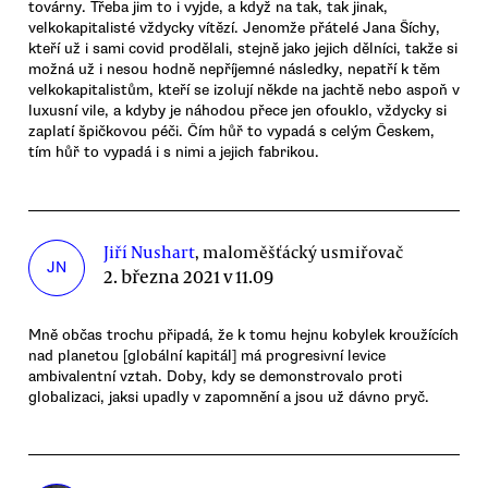
továrny. Třeba jim to i vyjde, a když na tak, tak jinak,
velkokapitalisté vždycky vítězí. Jenomže přátelé Jana Šíchy,
kteří už i sami covid prodělali, stejně jako jejich dělníci, takže si
možná už i nesou hodně nepříjemné následky, nepatří k těm
velkokapitalistům, kteří se izolují někde na jachtě nebo aspoň v
luxusní vile, a kdyby je náhodou přece jen ofouklo, vždycky si
zaplatí špičkovou péči. Čím hůř to vypadá s celým Českem,
tím hůř to vypadá i s nimi a jejich fabrikou.
Jiří Nushart
, maloměšťácký usmiřovač
JN
2. března 2021 v 11.09
Mně občas trochu připadá, že k tomu hejnu kobylek kroužících
nad planetou [globální kapitál] má progresivní levice
ambivalentní vztah. Doby, kdy se demonstrovalo proti
globalizaci, jaksi upadly v zapomnění a jsou už dávno pryč.