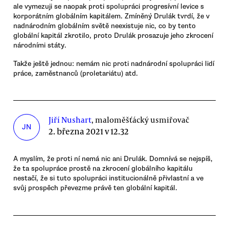
ale vymezuji se naopak proti spolupráci progresívní levice s
korporátním globálním kapitálem. Zmíněný Drulák tvrdí, že v
nadnárodním globálním světě neexistuje nic, co by tento
globální kapitál zkrotilo, proto Drulák prosazuje jeho zkrocení
národními státy.
Takže ještě jednou: nemám nic proti nadnárodní spolupráci lidí
práce, zaměstnanců (proletariátu) atd.
Jiří Nushart
, maloměšťácký usmiřovač
JN
2. března 2021 v 12.32
A myslím, že proti ní nemá nic ani Drulák. Domnívá se nejspíš,
že ta spolupráce prostě na zkrocení globálního kapitálu
nestačí, že si tuto spolupráci institucionálně přivlastní a ve
svůj prospěch převezme právě ten globální kapitál.