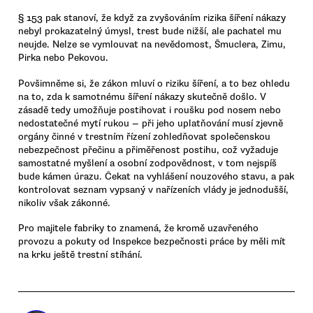
§ 153 pak stanoví, že když za zvyšováním rizika šíření nákazy
nebyl prokazatelný úmysl, trest bude nižší, ale pachatel mu
neujde. Nelze se vymlouvat na nevědomost, Šmuclera, Zimu,
Pirka nebo Pekovou.
Povšimněme si, že zákon mluví o riziku šíření, a to bez ohledu
na to, zda k samotnému šíření nákazy skutečně došlo. V
zásadě tedy umožňuje postihovat i roušku pod nosem nebo
nedostatečné mytí rukou — při jeho uplatňování musí zjevně
orgány činné v trestním řízení zohledňovat společenskou
nebezpečnost přečinu a přiměřenost postihu, což vyžaduje
samostatné myšlení a osobní zodpovědnost, v tom nejspíš
bude kámen úrazu. Čekat na vyhlášení nouzového stavu, a pak
kontrolovat seznam vypsaný v nařízeních vlády je jednodušší,
nikoliv však zákonné.
Pro majitele fabriky to znamená, že kromě uzavřeného
provozu a pokuty od Inspekce bezpečnosti práce by měli mít
na krku ještě trestní stíhání.