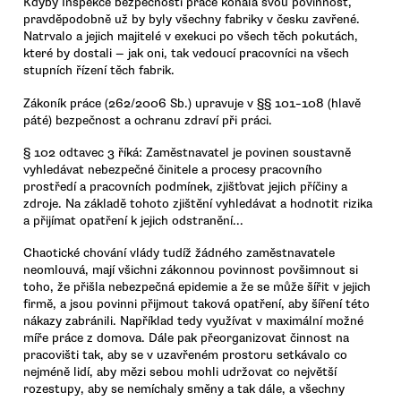
Kdyby Inspekce bezpečnosti práce konala svou povinnost,
pravděpodobně už by byly všechny fabriky v česku zavřené.
Natrvalo a jejich majitelé v exekuci po všech těch pokutách,
které by dostali — jak oni, tak vedoucí pracovníci na všech
stupních řízení těch fabrik.
Zákoník práce (262/2006 Sb.) upravuje v §§ 101–108 (hlavě
páté) bezpečnost a ochranu zdraví při práci.
§ 102 odtavec 3 říká: Zaměstnavatel je povinen soustavně
vyhledávat nebezpečné činitele a procesy pracovního
prostředí a pracovních podmínek, zjišťovat jejich příčiny a
zdroje. Na základě tohoto zjištění vyhledávat a hodnotit rizika
a přijímat opatření k jejich odstranění...
Chaotické chování vlády tudíž žádného zaměstnavatele
neomlouvá, mají všichni zákonnou povinnost povšimnout si
toho, že přišla nebezpečná epidemie a že se může šířit v jejich
firmě, a jsou povinni přijmout taková opatření, aby šíření této
nákazy zabránili. Například tedy využívat v maximální možné
míře práce z domova. Dále pak přeorganizovat činnost na
pracovišti tak, aby se v uzavřeném prostoru setkávalo co
nejméně lidí, aby mězi sebou mohli udržovat co největší
rozestupy, aby se nemíchaly směny a tak dále, a všechny