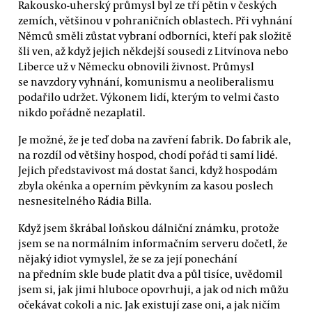
Rakousko-uherský průmysl byl ze tří pětin v českých
zemích, většinou v pohraničních oblastech. Při vyhnání
Němců směli zůstat vybraní odborníci, kteří pak složitě
šli ven, až když jejich někdejší sousedi z Litvínova nebo
Liberce už v Německu obnovili živnost. Průmysl
se navzdory vyhnání, komunismu a neoliberalismu
podařilo udržet. Výkonem lidí, kterým to velmi často
nikdo pořádně nezaplatil.
Je možné, že je teď doba na zavření fabrik. Do fabrik ale,
na rozdíl od většiny hospod, chodí pořád ti samí lidé.
Jejich představivost má dostat šanci, když hospodám
zbyla okénka a operním pěvkyním za kasou poslech
nesnesitelného Rádia Billa.
Když jsem škrábal loňskou dálniční známku, protože
jsem se na normálním informačním serveru dočetl, že
nějaký idiot vymyslel, že se za její ponechání
na předním skle bude platit dva a půl tisíce, uvědomil
jsem si, jak jimi hluboce opovrhuji, a jak od nich můžu
očekávat cokoli a nic. Jak existují zase oni, a jak ničím