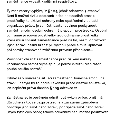
zaměstnance vybavit kvalitními respirátory.
Ty respirátory vyplývají z § 104, jehož odstavec 3 stanoví:
Není-li možné rizika odstranit nebo dostatečně omezit
prostředky kolektivní ochrany nebo opatřeními v oblasti
organizace práce, je zaměstnavatel povinen poskytnout
zaměstnancům osobní ochranné pracovní prostředky. Osobní
ochranné pracovní prostředky jsou ochranné prostředky,
které musí chránit zaměstnance před riziky, nesmí ohrožovat
jejich zdraví, nesmí bránit při výkonu práce a musí splňovat
požadavky stanovené zvláštním právním předpisem...
Povinnost chránit zaměstnance před rizikem nákazy
koronavirem samozřejmě splňuje pouze kvalitní respirátor,
pouhá rouška nestačí.
Kdyby se v současné situaci zaměstnanci konečně zmohli na
stávku, nebyla by to podle Zákoníku práce vlastně ani stávka,
jen naplnění práva daného § 105 odtavce 2:
Zaměstnanec je oprávněn odmítnout výkon práce, o níž má
důvodně za to, že bezprostředně a závažným způsobem
ohrožuje jeho život nebo zdraví, popřípadě život nebo zdraví
jiných fyzických osob; takové odmítnutí není možné posuzovat