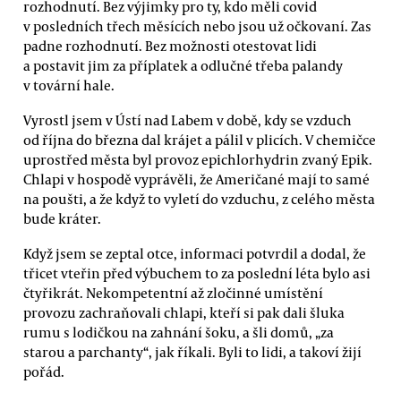
rozhodnutí. Bez výjimky pro ty, kdo měli covid
v posledních třech měsících nebo jsou už očkovaní. Zas
padne rozhodnutí. Bez možnosti otestovat lidi
a postavit jim za příplatek a odlučné třeba palandy
v tovární hale.
Vyrostl jsem v Ústí nad Labem v době, kdy se vzduch
od října do března dal krájet a pálil v plicích. V chemičce
uprostřed města byl provoz epichlorhydrin zvaný Epik.
Chlapi v hospodě vyprávěli, že Američané mají to samé
na poušti, a že když to vyletí do vzduchu, z celého města
bude kráter.
Když jsem se zeptal otce, informaci potvrdil a dodal, že
třicet vteřin před výbuchem to za poslední léta bylo asi
čtyřikrát. Nekompetentní až zločinné umístění
provozu zachraňovali chlapi, kteří si pak dali šluka
rumu s lodičkou na zahnání šoku, a šli domů, „za
starou a parchanty“, jak říkali. Byli to lidi, a takoví žijí
pořád.