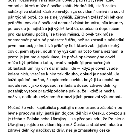
dosti rozšířeným následkům covidu patří i zvýšené riziko
embolie, která může člověka zabít. Hodně lidí, kteří zatím
scházejí ve statistikách zemřelých „s covidem‟ umírá na covid
pár týdnů poté, co se z něj vyléčili. Zároveň zvlášť při lehkém
průběhu covidu člověk ani nemusí získat imunitu, síla imunity
po covidu je nejistá a její výdrž krátká, současná doporučení
pro karanténu počítají se třemi měsíci. Člověk tak může
onemocnět podruhé podstatně dřív, než se zotavil z následků
první nemoci; jednotlivé příběhy lidí, které zabil jejich druhý
covid, jsem slyšel, souhrnný výzkum na toto téma neznám, a
proto je jen moje spekulace, že právě opakovaný se covid
může být příčinou toho, proč v nejsilněji promořených
oblastech umírají čím dál mladší lidé — když je covid všude
kolem nich, vrací se k nim tak dlouho, dokud je neudolá. Je
každopádně možné, že epidemie covidu, když ji tu necháme
nadále řádit jako doposud, i mladá a dosud zdravé dělníky
pozabíjí; vysoce pravděpodobné pak je, že i když je nechá
naživu, nadlouho významně omezí jejich pracovní výkonnost.
Možná že velcí kapitalisté počítají s neomezenou zásobárnou
levné pracovní síly: jestli jim dojdou dělníci v Česku, dovezou si
je třeba z Polska nebo Ukrajiny — za předpokladu, že Polsko a
Ukrajina projdou covidem lépe než Česko a stačí své mladé a
zdravé dělníky naočkovat dřív, než je zmasakrují české