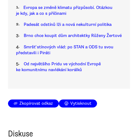
1.
Evropa se změně klimatu přizpůsobí. Otázkou
je kdy, jak a co s příčinami
2.
Padesát odstínů lži a nová nekulturní politika
3.
Brno chce koupit dům architektky Růženy Žertové
4.
Smršť stínových vlád: po STAN a ODS tu svou
představili i Piráti
5.
Od největšího Pridu ve východní Evropě
ke komunitnímu navlékání korálků
Zkopírovat odkaz
Vytisknout
Diskuse