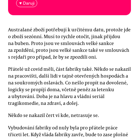
♥ Daruji
Australané zboží potřebují k určitému datu, protože jde
o zboží sezónní. Musí to rychle otočit, jinak přijdou
na buben. Proto jsou ve smlouvách velké sankce
za zpoždění, proto jsou velké sankce také ve smlouvách
s rejdaři pro případ, že by se zpozdili oni.
Přátelé už covid měli, část fabriky také. Někdo se nakazil
na pracovišti, další lidi v tajně otevřených hospodách a
na soukromých oslavách. Co nešlo propít na dovolené,
logicky se propíjí doma, včetně peněz za letenku
a ubytování. Doba je na hlavu a vládní seriál
tragikomedie, na zdraví, a dolej.
Někdo se nakazil čert ví kde, netrasuje se.
Vybudování fabriky od nuly byla pro přátele práce
třiceti let. Když vláda fabriky zavře, bude to zase plošné