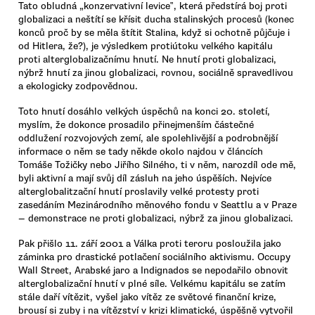
Tato obludná „konzervativní levice‟, která předstírá boj proti
globalizaci a neštítí se křísit ducha stalinských procesů (konec
konců proč by se měla štítit Stalina, když si ochotně půjčuje i
od Hitlera, že?), je výsledkem protiútoku velkého kapitálu
proti alterglobalizačnímu hnutí. Ne hnutí proti globalizaci,
nýbrž hnutí za jinou globalizaci, rovnou, sociálně spravedlivou
a ekologicky zodpovědnou.
Toto hnutí dosáhlo velkých úspěchů na konci 20. století,
myslím, že dokonce prosadilo přinejmenším částečné
oddlužení rozvojových zemí, ale spolehlivější a podrobnější
informace o něm se tady někde okolo najdou v článcích
Tomáše Tožičky nebo Jiřího Silného, ti v něm, narozdíl ode mě,
byli aktivní a mají svůj díl zásluh na jeho úspěších. Nejvíce
alterglobalitzační hnutí proslavily velké protesty proti
zasedáním Mezinárodního měnového fondu v Seattlu a v Praze
— demonstrace ne proti globalizaci, nýbrž za jinou globalizaci.
Pak přišlo 11. září 2001 a Válka proti teroru posloužila jako
záminka pro drastické potlačení sociálního aktivismu. Occupy
Wall Street, Arabské jaro a Indignados se nepodařilo obnovit
alterglobalizační hnutí v plné síle. Velkému kapitálu se zatím
stále daří vítězit, vyšel jako vítěz ze světové finanční krize,
brousí si zuby i na vítězství v krizi klimatické, úspěšně vytvořil