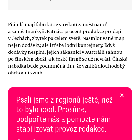
Přátelé mají fabriku se stovkou zaměstnanců
a zaměstnankyň. Patnáct procent produkce prodají
v Čechách, zbytek po celém světě. Nasmlouvané mají
nejen dodávky, ale i třeba lodní kontejnery. Když
dodávky nesplní, jejich zákazníci v Austrálii sáhnou
po čínském zboží, a k české firmě se už nevrátí. Čínská
nabídka bude podmíněná tím, že vzniká dlouhodobý
obchodní vztah.
×
Psali jsme z regionů ještě, než
to bylo cool. Prosíme,
podpořte nás a pomozte nám
stabilizovat provoz redakce.