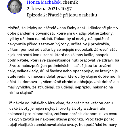
Honza Macháček
, chemik
2. března 2021 v 10.57
Epizoda 2: Přátelé přijdou o fabriku
Možná, že kdyby se přátelé Jana Šíchy snažili důsledně plnit v
době pandemie povinnosti, které jim ukládají platné zákony,
byli by už dnes na mizině. Pokud by si nezbytná opatření
nevynutila přímo zastavení výroby, určitě by ji prodražila,
přitom pomoci od státu by se nejspíš nedočkali. Zároveň stát
nijak netrestá konkurenci, která na zákony kašle, naopak
podnikatele, kteří své zaměstnance nutí pracovat ve zdraví, ba
i životu nebezpečných podmínkách — ať už jsou to tovární
haly, velkosklady, důlní šachty nebo openspejsy, ve kterých je
stále řada lidí nucena dělat práci, kterou by stejně dobře mohli
dělat i z domova —, všemožně chrání a obhajuje. Jak dobré ale
mají vyhlídky, že ať udělají, co udělají, nepřijdou nakonec na
mizinu stejně?
Už někdy od loňského léta víme, že chránit za každou cenu
lidské životy je nejen nejlepší pro ty životy a zdraví, ale
nakonec i pro ekonomiku, zatímco chránit ekonomiku za cenu
lidských životů se nakonec stejně prodraží. Proč tedy pořád
bujují všelijaké zaměstnavatelské svazy, hospodářské komory