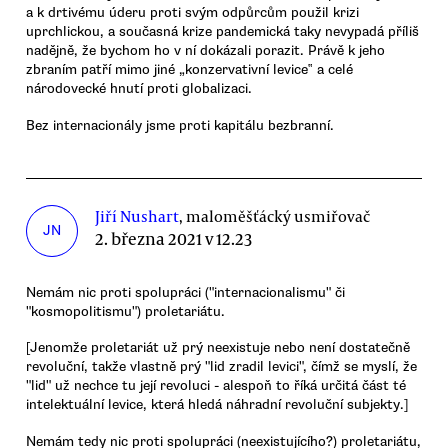
a k drtivému úderu proti svým odpůrcům použil krizi
uprchlickou, a současná krize pandemická taky nevypadá příliš
nadějně, že bychom ho v ní dokázali porazit. Právě k jeho
zbraním patří mimo jiné „konzervativní levice‟ a celé
národovecké hnutí proti globalizaci.
Bez internacionály jsme proti kapitálu bezbranní.
Jiří Nushart
, maloměšťácký usmiřovač
JN
2. března 2021 v 12.23
Nemám nic proti spolupráci ("internacionalismu" či
"kosmopolitismu") proletariátu.
[Jenomže proletariát už prý neexistuje nebo není dostatečně
revoluční, takže vlastně prý "lid zradil levici", čímž se myslí, že
"lid" už nechce tu její revoluci - alespoň to říká určitá část té
intelektuální levice, která hledá náhradní revoluční subjekty.]
Nemám tedy nic proti spolupráci (neexistujícího?) proletariátu,