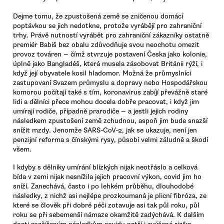
Dejme tomu, že zpustošená země se zničenou domácí
poptávkou se jich nedotkne, protože vyrábějí pro zahraniční
trhy. Právě nutností vyrábět pro zahraniční zákazníky ostatně
premiér Babiš bez obalu zdůvodňuje svou neochotu omezit
provoz továren — čímž stvrzuje postavení Česka jako kolonie,
úplně jako Bangladéš, která musela zásobovat Británii rýží, i
když její obyvatele kosil hladomor. Možná že průmyslníci
zastupovaní Svazem průmyslu a dopravy nebo Hospodářskou
komorou počítají také s tím, koronavirus zabíjí převážně staré
lidi a dělníci přece mohou docela dobře pracovat, i když jim
umírají rodiče, případně prarodiče — a jestli jejich rodiny
následkem zpustošení země zchudnou, aspoň jim bude snazší
snížit mzdy. Jenomže SARS-CoV-2, jak se ukazuje, není jen
penzijní reforma s čínskými rysy, působí velmi záludně a škodí
všem.
I kdyby s dělníky umírání blízkých nijak neotřáslo a celková
bída v zemi nijak nesnížila jejich pracovní výkon, covid jim ho
sníží. Zanechává, často i po lehkém průběhu, dlouhodobé
následky, z nichž asi nejlépe prozkoumaná je plicní fibróza, ze
které se člověk při dobré péči zotavuje asi tak půl roku, půl
roku se při sebemenší námaze okamžitě zadýchává. K dalším