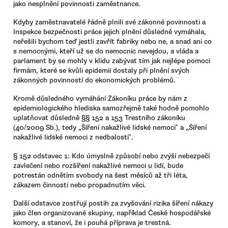
jako nesplnění povinnosti zaměstnance.
Kdyby zaměstnavatelé řádně plnili své zákonné povinnosti a
Inspekce bezpečnosti práce jejich plnění důsledně vymáhala,
neřešili bychom teď jestli zavřít fabriky nebo ne, a snad ani co
s nemocnými, kteří už se do nemocnic nevejdou, a vláda a
parlament by se mohly v klidu zabývat tím jak nejlépe pomoci
firmám, které se kvůli epidemii dostaly při plnění svých
zákonných povinností do ekonomických problémů.
Kromě důsledného vymáhání Zákoníku práce by nám z
epidemiologického hlediska samozřejmě také hodně pomohlo
uplatňovat důsledně §§ 152 a 153 Trestního zákoníku
(40/2009 Sb.), tedy „Šíření nakažlivé lidské nemoci‟ a „Šíření
nakažlivé lidské nemoci z nedbalosti‟.
§ 152 odstavec 1: Kdo úmyslně způsobí nebo zvýší nebezpečí
zavlečení nebo rozšíření nakažlivé nemoci u lidí, bude
potrestán odnětím svobody na šest měsíců až tři léta,
zákazem činnosti nebo propadnutím věci.
Další odstavce zostřují postih za zvyšování rizika šíření nákazy
jako člen organizované skupiny, například České hospodářské
komory, a stanoví, že i pouhá příprava je trestná.