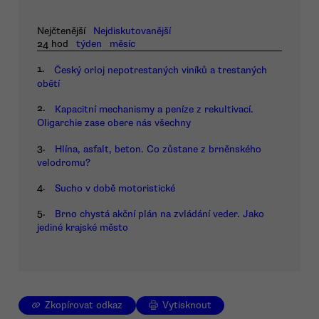
Nejčtenější
Nejdiskutovanější
24 hod
týden
měsíc
1.
Český orloj nepotrestaných viníků a trestaných
obětí
2.
Kapacitní mechanismy a peníze z rekultivací.
Oligarchie zase obere nás všechny
3.
Hlína, asfalt, beton. Co zůstane z brněnského
velodromu?
4.
Sucho v době motoristické
5.
Brno chystá akční plán na zvládání veder. Jako
jediné krajské město
Zkopírovat odkaz
Vytisknout