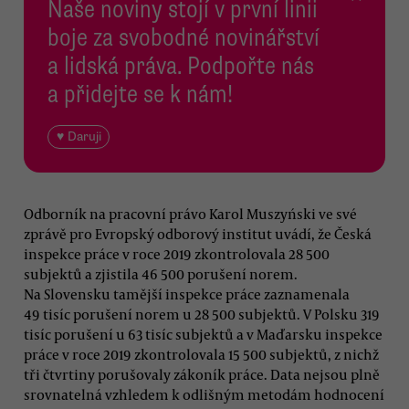
Naše noviny stojí v první linii
boje za svobodné novinářství
a lidská práva. Podpořte nás
a přidejte se k nám!
♥ Daruji
Odborník na pracovní právo Karol Muszyński ve své
zprávě pro Evropský odborový institut uvádí, že Česká
inspekce práce v roce 2019 zkontrolovala 28 500
subjektů a zjistila 46 500 porušení norem.
Na Slovensku tamější inspekce práce zaznamenala
49 tisíc porušení norem u 28 500 subjektů. V Polsku 319
tisíc porušení u 63 tisíc subjektů a v Maďarsku inspekce
práce v roce 2019 zkontrolovala 15 500 subjektů, z nichž
tři čtvrtiny porušovaly zákoník práce. Data nejsou plně
srovnatelná vzhledem k odlišným metodám hodnocení