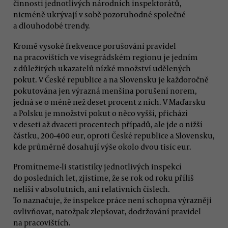
činnosti jednotlivých národních inspektorátů,
nicméně ukrývají v sobě pozoruhodné společné
a dlouhodobé trendy.
Kromě vysoké frekvence porušování pravidel
na pracovištích ve visegrádském regionu je jedním
z důležitých ukazatelů nízké množství udělených
pokut. V České republice a na Slovensku je každoročně
pokutována jen výrazná menšina porušení norem,
jedná se o méně než deset procent z nich. V Maďarsku
a Polsku je množství pokut o něco vyšší, přichází
v deseti až dvaceti procentech případů, ale jde o nižší
částku, 200-400 eur, oproti České republice a Slovensku,
kde průměrně dosahují výše okolo dvou tisíc eur.
Promítneme-li statistiky jednotlivých inspekcí
do posledních let, zjistíme, že se rok od roku příliš
neliší v absolutních, ani relativních číslech.
To naznačuje, že inspekce práce není schopna výrazněji
ovlivňovat, natožpak zlepšovat, dodržování pravidel
na pracovištích.