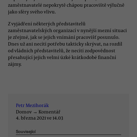
zaměstnavatelé nepokrytě chápou pracoviště výlučně
jako sféry svého vlivu.
Z vyjádření některých představitelů
zaměstnavatelských organizací v nynější mezní situaci
je zřejmé, jak se jejich vnímání pracovišť posunulo.
Dnes už ani necítí potřebu takticky skrývat, na rozdíl
od vládních představitelů, že necítí zodpovědnost
přesahující jejich velmi úzké krátkodobé finanční
zájmy.
Petr Mezihorák
Domov
→
Komentář
4. března 2021 ve 14.03
Související