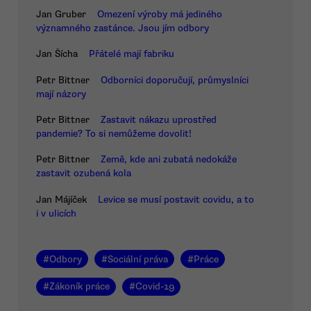
Jan Gruber
Omezení výroby má jediného
významného zastánce. Jsou jím odbory
Jan Šícha
Přátelé mají fabriku
Petr Bittner
Odborníci doporučují, průmyslníci
mají názory
Petr Bittner
Zastavit nákazu uprostřed
pandemie? To si nemůžeme dovolit!
Petr Bittner
Země, kde ani zubatá nedokáže
zastavit ozubená kola
Jan Májíček
Levice se musí postavit covidu, a to
i v ulicích
#
Odbory
#
Sociální práva
#
Práce
#
Zákoník práce
#
Covid-19