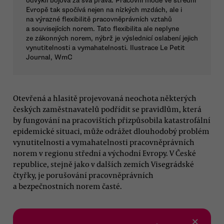
odvykli bojova za svá práva. Pracovní mode ve střední
Evropě tak spočívá nejen na nízkých mzdách, ale i
na výrazné flexibilitě pracovněprávních vztahů
a souvisejících norem. Tato flexibilita ale neplyne
ze zákonných norem, nýbrž je výslednicí oslabení jejich
vynutitelnosti a vymahatelnosti. Ilustrace Le Petit
Journal, WmC
Otevřená a hlasitě projevovaná neochota některých
českých zaměstnavatelů podřídit se pravidlům, která
by fungování na pracovištích přizpůsobila katastrofální
epidemické situaci, může odrážet dlouhodobý problém
vynutitelnosti a vymahatelnosti pracovněprávních
norem v regionu střední a východní Evropy. V České
republice, stejně jako v dalších zemích Visegrádské
čtyřky, je porušování pracovněprávních
a bezpečnostních norem časté.
×