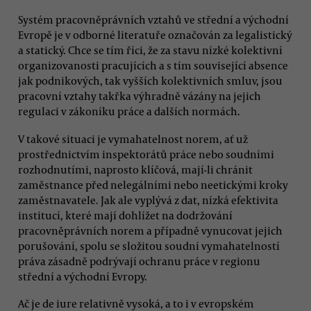
Systém pracovněprávních vztahů ve střední a východní
Evropě je v odborné literatuře označován za legalistický
a statický. Chce se tím říci, že za stavu nízké kolektivní
organizovanosti pracujících a s tím související absence
jak podnikových, tak vyšších kolektivních smluv, jsou
pracovní vztahy takřka výhradně vázány na jejich
regulaci v zákoníku práce a dalších normách.
V takové situaci je vymahatelnost norem, ať už
prostřednictvím inspektorátů práce nebo soudními
rozhodnutími, naprosto klíčová, mají-li chránit
zaměstnance před nelegálními nebo neetickými kroky
zaměstnavatele. Jak ale vyplývá z dat, nízká efektivita
institucí, které mají dohlížet na dodržování
pracovněprávních norem a případně vynucovat jejich
porušování, spolu se složitou soudní vymahatelností
práva zásadně podrývají ochranu práce v regionu
střední a východní Evropy.
Ač je de iure relativně vysoká, a to i v evropském