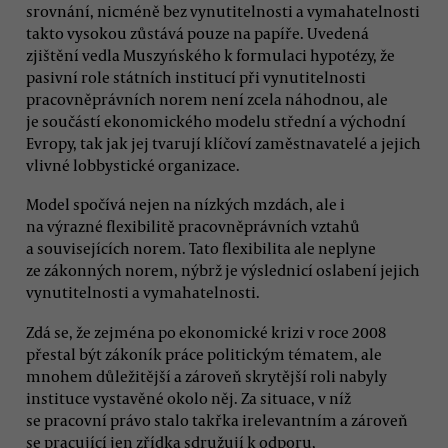
srovnání, nicméně bez vynutitelnosti a vymahatelnosti
takto vysokou zůstává pouze na papíře. Uvedená
zjištění vedla Muszyńského k formulaci hypotézy, že
pasivní role státních institucí při vynutitelnosti
pracovněprávních norem není zcela náhodnou, ale
je součástí ekonomického modelu střední a východní
Evropy, tak jak jej tvarují klíčoví zaměstnavatelé a jejich
vlivné lobbystické organizace.
Model spočívá nejen na nízkých mzdách, ale i
na výrazné flexibilitě pracovněprávních vztahů
a souvisejících norem. Tato flexibilita ale neplyne
ze zákonných norem, nýbrž je výslednicí oslabení jejich
vynutitelnosti a vymahatelnosti.
Zdá se, že zejména po ekonomické krizi v roce 2008
přestal být zákoník práce politickým tématem, ale
mnohem důležitější a zároveň skrytější roli nabyly
instituce vystavěné okolo něj. Za situace, v níž
se pracovní právo stalo takřka irelevantním a zároveň
se pracující jen zřídka sdružují k odporu,