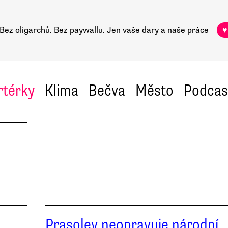
Bez oligarchů. Bez paywallu.
Jen vaše dary a naše práce
♥
rtérky
Klima
Bečva
Město
Podcas
Prasolev neopravuje národní