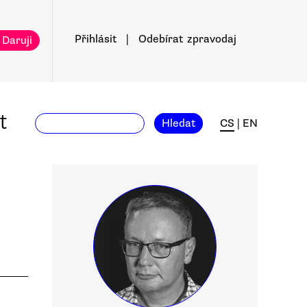
Přihlásit
|
Odebírat
zpravodaj
 Daruji
t
Hledat
CS
|
EN