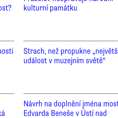
ost?
kulturní památku
nosti
Strach, než propukne „největš
událost v muzejním světě“
Návrh na doplnění jména mos
ká
Edvarda Beneše v Ústí nad