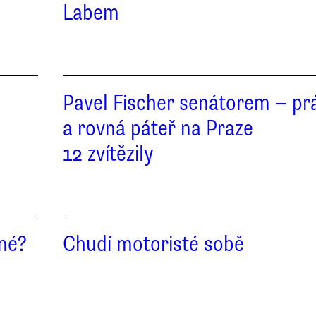
Labem
Pavel Fischer senátorem — pr
a rovná páteř na Praze
12 zvítězily
né?
Chudí motoristé sobě