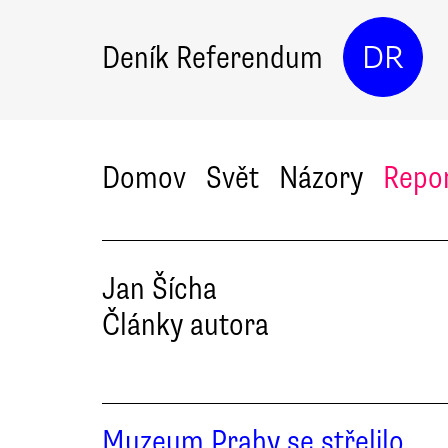
Deník Referendum
DR
Domov
Svět
Názory
Repo
Jan
Šícha
Články autora
Muzeum Prahy se střelilo