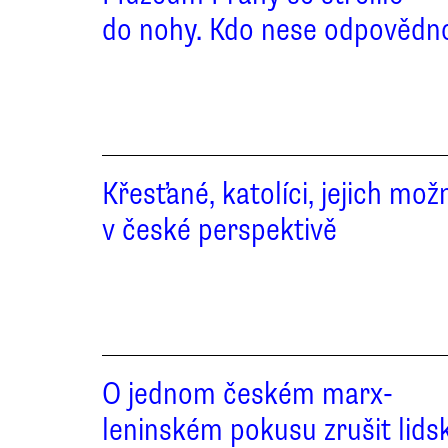
do nohy. Kdo nese odpovědn
Křesťané, katolíci, jejich mož
v české perspektivě
O jednom českém marx-
leninském pokusu zrušit lids