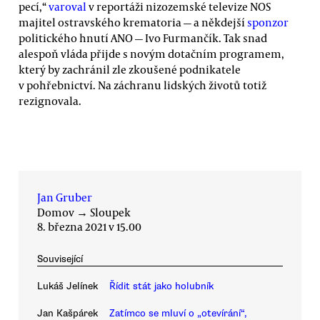
pecí,“
varoval
v reportáži nizozemské televize NOS
majitel ostravského krematoria — a někdejší
sponzor
politického hnutí ANO — Ivo Furmančík. Tak snad
alespoň vláda přijde s novým dotačním programem,
který by zachránil zle zkoušené podnikatele
v pohřebnictví. Na záchranu lidských životů totiž
rezignovala.
Jan Gruber
Domov
→
Sloupek
8. března 2021 v 15.00
Související
Lukáš Jelínek
Řídit stát jako holubník
Jan Kašpárek
Zatímco se mluví o „otevírání“,