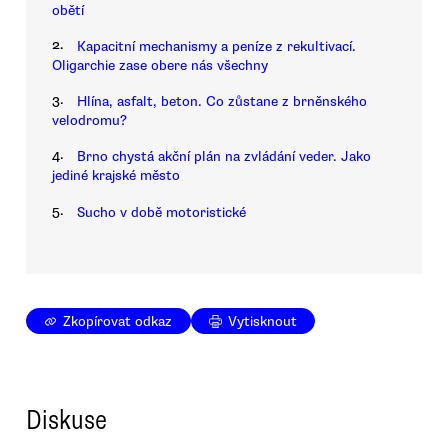
obětí
2.
Kapacitní mechanismy a peníze z rekultivací.
Oligarchie zase obere nás všechny
3.
Hlína, asfalt, beton. Co zůstane z brněnského
velodromu?
4.
Brno chystá akční plán na zvládání veder. Jako
jediné krajské město
5.
Sucho v době motoristické
Zkopírovat odkaz
Vytisknout
Diskuse