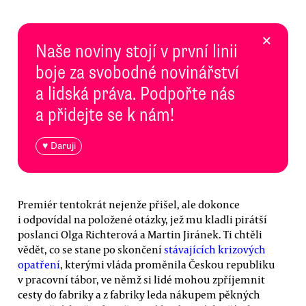
×
Naše noviny stojí v první linii
boje za svobodné novinářství
a lidská práva. Podpořte nás
a přidejte se k nám!
♥ Daruji
Premiér tentokrát nejenže přišel, ale dokonce
i odpovídal na položené otázky, jež mu kladli pirátší
poslanci Olga Richterová a Martin Jiránek. Ti chtěli
vědět, co se stane po skončení
stávajících krizových
opatření
, kterými vláda proměnila Českou republiku
v pracovní tábor, ve němž si lidé mohou zpříjemnit
cesty do fabriky a z fabriky leda nákupem pěkných