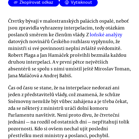
Zkopírovat odkaz
Vytisknout
Čtvrtky bývají v malostranských palácích ospalé, neboť
jsou zpravidla vyhrazeny interpelacím, tedy otázkám
poslanců směrem ke členům vlády. Z
loňské analýzy
datových novinářů Českého rozhlasu vyplynulo, že
ministři si své povinnosti neplní zvláště svědomitě.
Robert Plaga a Jan Hamáček prošvihli bezmála každou
druhou interpelaci. A v první pětce největších
absentérů se spolu s nimi umístil ještě Miroslav Toman,
Jana Maláčová a Andrej Babiš.
Čas od času se stane, že na interpelace nedorazí ani
jeden z představitelů vlády, což znamená, že schůze
Sněmovny nemůže být vůbec zahájena a je třeba čekat,
zda se některý z ministrů uráčí dolní komoru
Parlamentu navštívit. Není proto divu, že čtvrteční
jednání — na rozdíl od ostatních dní — nepřitahují tolik
pozornosti. Kdo si ovšem nechal ujít poslední
přestřelku mezi ministry a poslanci, pochybil.