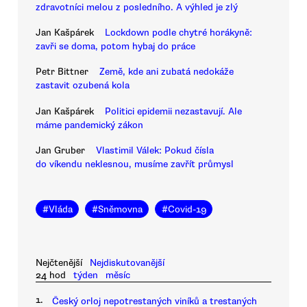
zdravotníci melou z posledního. A výhled je zlý
Jan Kašpárek
Lockdown podle chytré horákyně:
zavři se doma, potom hybaj do práce
Petr Bittner
Země, kde ani zubatá nedokáže
zastavit ozubená kola
Jan Kašpárek
Politici epidemii nezastavují. Ale
máme pandemický zákon
Jan Gruber
Vlastimil Válek: Pokud čísla
do víkendu neklesnou, musíme zavřít průmysl
#
Vláda
#
Sněmovna
#
Covid-19
Nejčtenější
Nejdiskutovanější
24 hod
týden
měsíc
1.
Český orloj nepotrestaných viníků a trestaných