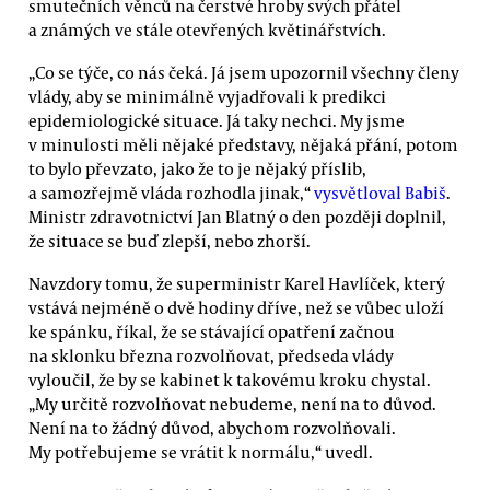
smutečních věnců na čerstvé hroby svých přátel
a známých ve stále otevřených květinářstvích.
„Co se týče, co nás čeká. Já jsem upozornil všechny členy
vlády, aby se minimálně vyjadřovali k predikci
epidemiologické situace. Já taky nechci. My jsme
v minulosti měli nějaké představy, nějaká přání, potom
to bylo převzato, jako že to je nějaký příslib,
a samozřejmě vláda rozhodla jinak,“
vysvětloval Babiš
.
Ministr zdravotnictví Jan Blatný o den později doplnil,
že situace se buď zlepší, nebo zhorší.
Navzdory tomu, že superministr Karel Havlíček, který
vstává nejméně o dvě hodiny dříve, než se vůbec uloží
ke spánku, říkal, že se stávající opatření začnou
na sklonku března rozvolňovat, předseda vlády
vyloučil, že by se kabinet k takovému kroku chystal.
„My určitě rozvolňovat nebudeme, není na to důvod.
Není na to žádný důvod, abychom rozvolňovali.
My potřebujeme se vrátit k normálu,“ uvedl.