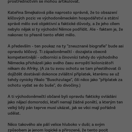
prostřednictvím se mohou artikulovat.
Kateřina Smejkalová píše naprosto správně, že to obsazení
klíčových pozic ve východoněmeckém hospodářství a státní
správě mělo své objektivní a faktické důvody, a že jeho cílem
nebylo nějak si ty východní Němce podřídit. Ale - faktem je, že
nakonec to přesně tento efekt mělo.
A především - ten poukaz na ty "zneuznané biografie" bude asi
opravdu klíčový. Ti západoněmečtí - dozajista obecně
kompetentnější - odborníci a činovníci tehdy do východního
Německa přicházeli jako svého času evropští kolonizátoři
někam do Afriky. (A za tu svou ochotu se tam přestěhovat či
dojíždět dostávali dokonce zvláštní příplatek, kterému se už
tehdy cynicky říkalo "Buschzulage", čili něco jako "příplatek za
ochotu vydat se do buše", do divočiny.)
A ti východoněmečtí občané byli opravdu fakticky ovládáni
jako nějací domorodci, kteří nemají žádné ponětí, a kterým ten
velký bílý pán teprve musí ukázat, jak se věci mají pořádně
udělat.
Něco takového ale pálí velice hluboko v duši; a svým
způsobem je jenom logické a přirozené, že tento pocit