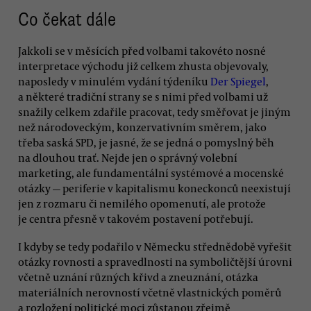
Co čekat dále
Jakkoli se v měsících před volbami takovéto nosné
interpretace východu již celkem zhusta objevovaly,
naposledy v minulém vydání týdeníku
Der Spiegel
,
a některé tradiční strany se s nimi před volbami už
snažily celkem zdařile pracovat, tedy směřovat je jiným
než národoveckým, konzervativním směrem, jako
třeba saská SPD, je jasné, že se jedná o pomyslný běh
na dlouhou trať. Nejde jen o správný volební
marketing, ale fundamentální systémové a mocenské
otázky — periferie v kapitalismu koneckonců neexistují
jen z rozmaru či nemilého opomenutí, ale protože
je centra přesně v takovém postavení potřebují.
I kdyby se tedy podařilo v Německu střednědobě vyřešit
otázky rovnosti a spravedlnosti na symboličtější úrovni
včetně uznání různých křivd a zneuznání, otázka
materiálních nerovností včetně vlastnických poměrů
a rozložení politické moci zůstanou zřejmě