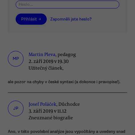
Přihlásit →
Zapomněli jste heslo?
Martin Pleva
, pedagog
MP
2. září 2019 v 19.30
Užitečný článek,
ale pozor na chyby v české syntaxi (a dokonce i pravopise!).
Josef Poláček
, Důchodce
JP
3. září 2019 v 11.12
Zneuznané biografie
Ano, v této povolební analýze jsou vypočítány a uvedeny snad