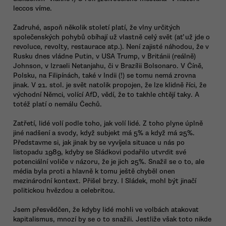
leccos víme.
Zadruhé, aspoň několik století platí, že vlny určitých
společenských pohybů obíhají už vlastně celý svět (ať už jde o
revoluce, revolty, restaurace atp.). Není zajisté náhodou, že v
Rusku dnes vládne Putin, v USA Trump, v Británii (reálně)
Johnson, v Izraeli Netanjahu, či v Brazílii Bolsonaro. V Číně,
Polsku, na Filipínách, také v Indii (!) se tomu nemá zrovna
jinak. V 21. stol. je svět natolik propojen, že lze klidně říci, že
východní Němci, volící AfD, vědí, že to takhle chtějí taky. A
totéž platí o nemálu Čechů.
Zatřetí, lidé volí podle toho, jak volí lidé. Z toho plyne úplně
jiné nadšení a svody, když subjekt má 5% a když má 25%.
Představme si, jak jinak by se vyvíjela situace u nás po
listopadu 1989, kdyby se Sládkovi podařilo utvrdit své
potenciální voliče v názoru, že je jich 25%. Snažil se o to, ale
média byla proti a hlavně k tomu ještě chyběl onen
mezinárodní kontext. Přišel brzy. I Sládek, mohl být jinačí
politickou hvězdou a celebritou.
Jsem přesvědčen, že kdyby lidé mohli ve volbách atakovat
kapitalismus, mnozí by se o to snažili. Jestliže však toto nikde