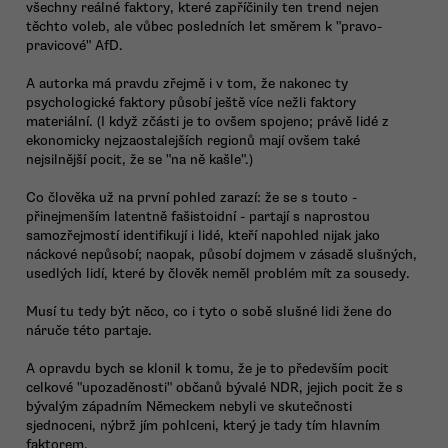
všechny reálné faktory, které zapříčinily ten trend nejen
těchto voleb, ale vůbec posledních let směrem k "pravo-
pravicové" AfD.
A autorka má pravdu zřejmě i v tom, že nakonec ty
psychologické faktory působí ještě více nežli faktory
materiální. (I když zčásti je to ovšem spojeno; právě lidé z
ekonomicky nejzaostalejších regionů mají ovšem také
nejsilnější pocit, že se "na ně kašle".)
Co člověka už na první pohled zarazí: že se s touto -
přinejmenším latentně fašistoidní - partají s naprostou
samozřejmostí identifikují i lidé, kteří napohled nijak jako
náckové nepůsobí; naopak, působí dojmem v zásadě slušných,
usedlých lidí, které by člověk neměl problém mít za sousedy.
Musí tu tedy být něco, co i tyto o sobě slušné lidi žene do
náruče této partaje.
A opravdu bych se klonil k tomu, že je to především pocit
celkové "upozaděnosti" občanů bývalé NDR, jejich pocit že s
bývalým západním Německem nebyli ve skutečnosti
sjednoceni, nýbrž jím pohlceni, který je tady tím hlavním
faktorem.