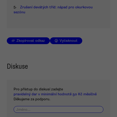
5.
Zrušení devátých tříd: nápad pro okurkovou
sezónu
Zkopírovat odkaz
Vytisknout
Diskuse
Pro přístup do diskusí zadejte
pravidelný dar v minimální hodnotě 50 Kč měsíčně
Děkujeme za podporu.