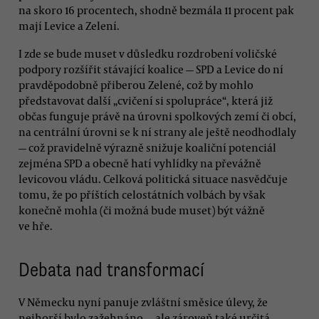
na skoro 16 procentech, shodně bezmála 11 procent pak
mají Levice a Zelení.
I zde se bude muset v důsledku rozdrobení voličské
podpory rozšířit stávající koalice — SPD a Levice do ní
pravděpodobně přiberou Zelené, což by mohlo
představovat další „cvičení si spolupráce“, která již
občas funguje právě na úrovni spolkových zemí či obcí,
na centrální úrovni se k ní strany ale ještě neodhodlaly
— což pravidelně výrazně snižuje koaliční potenciál
zejména SPD a obecně hatí vyhlídky na převážně
levicovou vládu. Celková politická situace nasvědčuje
tomu, že po příštích celostátních volbách by však
konečně mohla (či možná bude muset) být vážně
ve hře.
Debata nad transformací
V Německu nyní panuje zvláštní směsice úlevy, že
nejhorší bylo zažehnáno — ale zároveň také určitá