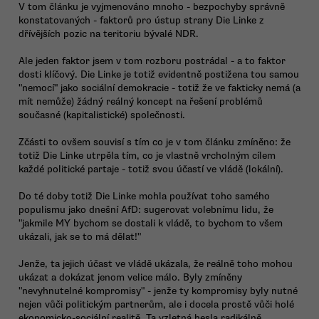
V tom článku je vyjmenováno mnoho - bezpochyby správně
konstatovaných - faktorů pro ústup strany Die Linke z
dřívějších pozic na teritoriu bývalé NDR.
Ale jeden faktor jsem v tom rozboru postrádal - a to faktor
dosti klíčový. Die Linke je totiž evidentně postižena tou samou
"nemocí" jako sociální demokracie - totiž že ve fakticky nemá (a
mít nemůže) žádný reálný koncept na řešení problémů
současné (kapitalistické) společnosti.
Zčásti to ovšem souvisí s tím co je v tom článku zmíněno: že
totiž Die Linke utrpěla tím, co je vlastně vrcholným cílem
každé politické partaje - totiž svou účastí ve vládě (lokální).
Do té doby totiž Die Linke mohla používat toho samého
populismu jako dnešní AfD: sugerovat volebnímu lidu, že
"jakmile MY bychom se dostali k vládě, to bychom to všem
ukázali, jak se to má dělat!"
Jenže, ta jejich účast ve vládě ukázala, že reálně toho mohou
ukázat a dokázat jenom velice málo. Byly zmíněny
"nevyhnutelné kompromisy" - jenže ty kompromisy byly nutné
nejen vůči politickým partnerům, ale i docela prostě vůči holé
ekonomicko-sociální realitě. Ta vzletná hesla radikálně