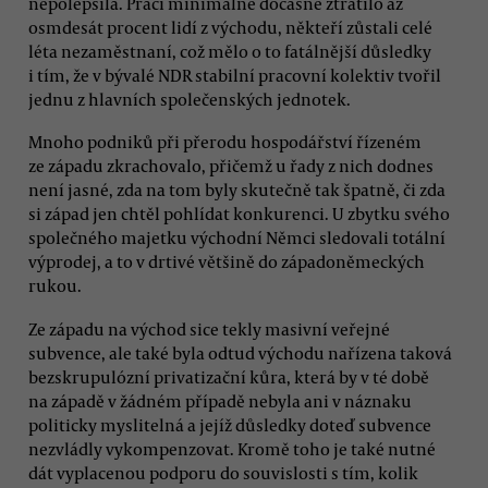
nepolepšila. Práci minimálně dočasně ztratilo až
osmdesát procent lidí z východu, někteří zůstali celé
léta nezaměstnaní, což mělo o to fatálnější důsledky
i tím, že v bývalé NDR stabilní pracovní kolektiv tvořil
jednu z hlavních společenských jednotek.
Mnoho podniků při přerodu hospodářství řízeném
ze západu zkrachovalo, přičemž u řady z nich dodnes
není jasné, zda na tom byly skutečně tak špatně, či zda
si západ jen chtěl pohlídat konkurenci. U zbytku svého
společného majetku východní Němci sledovali totální
výprodej, a to v drtivé většině do západoněmeckých
rukou.
Ze západu na východ sice tekly masivní veřejné
subvence, ale také byla odtud východu nařízena taková
bezskrupulózní privatizační kůra, která by v té době
na západě v žádném případě nebyla ani v náznaku
politicky myslitelná a jejíž důsledky doteď subvence
nezvládly vykompenzovat. Kromě toho je také nutné
dát vyplacenou podporu do souvislosti s tím, kolik