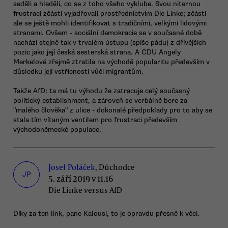
seděli a hleděli, co se z toho všeho vyklube. Svou niternou
frustraci zčásti vyjadřovali prostřednictvím Die Linke; zčásti
ale se ještě mohli identifikovat s tradičními, velkými lidovými
stranami. Ovšem - sociální demokracie se v současné době
nachází stejně tak v trvalém ústupu (spíše pádu) z dřívějších
pozic jako její česká sesterská strana. A CDU Angely
Merkelové zřejmě ztratila na východě popularitu především v
důsledku její vstřícnosti vůči migrantům.
Takže AfD: ta má tu výhodu že zatracuje celý současný
politický establishment, a zároveň se verbálně bere za
"malého člověka" z ulice - dokonalé předpoklady pro to aby se
stala tím vítaným ventilem pro frustraci především
východoněmecké populace.
Josef Poláček
, Důchodce
JP
5. září 2019 v 11.16
Die Linke versus AfD
Díky za ten link, pane Kalousi, to je opravdu přesně k věci.