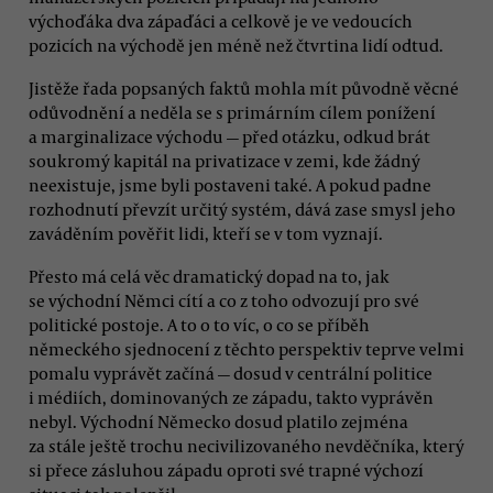
výchoďáka dva zápaďáci a celkově je ve vedoucích
pozicích na východě jen méně než čtvrtina lidí odtud.
Jistěže řada popsaných faktů mohla mít původně věcné
odůvodnění a neděla se s primárním cílem ponížení
a marginalizace východu — před otázku, odkud brát
soukromý kapitál na privatizace v zemi, kde žádný
neexistuje, jsme byli postaveni také. A pokud padne
rozhodnutí převzít určitý systém, dává zase smysl jeho
zaváděním pověřit lidi, kteří se v tom vyznají.
Přesto má celá věc dramatický dopad na to, jak
se východní Němci cítí a co z toho odvozují pro své
politické postoje. A to o to víc, o co se příběh
německého sjednocení z těchto perspektiv teprve velmi
pomalu vyprávět začíná — dosud v centrální politice
i médiích, dominovaných ze západu, takto vyprávěn
nebyl. Východní Německo dosud platilo zejména
za stále ještě trochu necivilizovaného nevděčníka, který
si přece zásluhou západu oproti své trapné výchozí