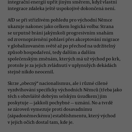
integrační energii upřít jiným směrem, když vlastní
integrace zdaleka ještě uspokojivě dokončená není.
AfD se při střízlivém pohledu pro východní Němce
ukazuje nakonec jako celkem logická volba: Strana
se urputně brání jakýmkoli progresivním snahám
od zrovnoprávnění pohlaví přes akceptování migrace
v globalizovaném světě až po přechod na udržitelný
způsob hospodaření, tedy dalším a dalším
společenským změnám, kterých má už východ po krk,
protože je za jejich zvládnutí v uplynulých dekádách
stejně nikdo neocenil.
Skrze „obecný“ nacionalismus, ale i různé cílené
vyzdvihování specificky východních Němců (třeba jako
těch s obzvláště dobrým selským úsudkem) jim
poskytuje — jakkoli pochybné — uznání. No a tvrdě
se zároveň vymezuje proti dosavadnímu
(západoněmeckému) establishmentu, který východ
v jejich očích dostal tam, kde je.