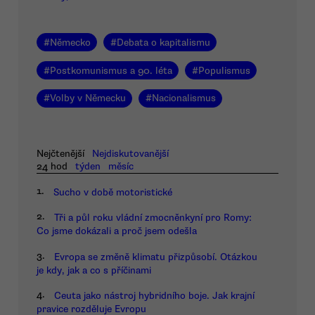
#
Německo
#
Debata o kapitalismu
#
Postkomunismus a 90. léta
#
Populismus
#
Volby v Německu
#
Nacionalismus
Nejčtenější
Nejdiskutovanější
24 hod
týden
měsíc
1.
Sucho v době motoristické
2.
Tři a půl roku vládní zmocněnkyní pro Romy:
Co jsme dokázali a proč jsem odešla
3.
Evropa se změně klimatu přizpůsobí. Otázkou
je kdy, jak a co s příčinami
4.
Ceuta jako nástroj hybridního boje. Jak krajní
pravice rozděluje Evropu