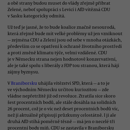
a obě strany budou muset do vlády zřejmě přibrat
Zelené, neboť spolupráci s Levicí i AfD vítězná CDU
v Sasku kategoricky odmítá.
Už teď je jasné, že to bude koalice značně nesourodá,
která zřejmě bude mít velké problémy už jen vzniknout
— zejména CDU a Zelení jsou od sebe v mnoha otázkách,
především co se opatření k ochraně životního prostředí
a proti změně klimatu týče, velmi vzdálené. CDU
je v Německu strana nejen hodnotově konzervativní,
ale je také spolu s liberály z FDP tou stranou, která hájí
zájmy byznysu.
V
Braniborsku
uhájila vítězství SPD, která — a to je
ve východním Německu určitou kuriozitou — zde
vládne nepřetržitě již od revoluce. Ztratila sice skoro
šest procentních bodů, ale stále dosáhla na solidních
26 procent, což je o víc než deset procentních bodů víc,
než jí aktuálně připisují průzkumy celostátně. I ji ale
druhá AfD stíhá poměrně těsně — má jen o necelé tři
procentní body míň. CDU se zastavila v Braniborsku