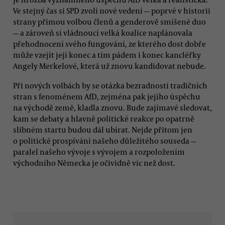
Ve stejný čas si SPD zvolí nové vedení — poprvé v historii
strany přímou volbou členů a genderově smíšené duo
— a zároveň si vládnoucí velká koalice naplánovala
přehodnocení svého fungování, ze kterého dost dobře
může vzejít její konec a tím pádem i konec kancléřky
Angely Merkelové, která už znovu kandidovat nebude.
Při nových volbách by se otázka bezradnosti tradičních
stran s fenoménem AfD, zejména pak jejího úspěchu
na východě země, kladla znovu. Bude zajímavé sledovat,
kam se debaty a hlavně politické reakce po opatrně
slibném startu budou dál ubírat. Nejde přitom jen
o politické prospívání našeho důležitého souseda —
paralel našeho vývoje s vývojem a rozpoložením
východního Německa je očividně víc než dost.