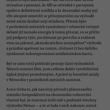
strnulost z poznání, že AfD se očividně v partajním
spektru definitivně usídlila a že dosavadní snahy její
vliv alespoň umenšit se přinejmenším na východě
země zatím fatálně míjí účinkem. Přitom bylo
v posledních měsících vynaloženo v německé veřejné
debatě již nemálo energie k tomu přestat, co se příčin
její podpory týče, jen klouzat po povrchu a svalovat
vinu na jakousi „demokratickou nevyspělost“ východu
a prázdně apelovat na rozum, slušnost či bez dalšího
vytáhnout nekompromisní antifašistickou kartu.
Byť se nám totiž politické postoje části východních
Němců nemusí líbit, jsou celkem dobře vysvětlitelné
úplně jinými proměnnými. A právě ty konečně začaly
v Německu v posledních měsících zaznívat.
A sice třeba to, jak náročný přerod z plánovaného
státního hospodářství na ekonomiku volnotržní
vlastně byl, že enormní úsilí stál v podstatě všechny
východní Němce — a že si řada z nich nakonec nutně