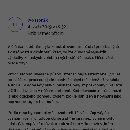
Ivo Horák
IH
4. září 2019 v 18.32
Širší rámec příčin
V článku i pod ním bylo konstatováno množství podstatných
skutečností a okolností, kterými lze důvodně vysvětlit
výsledky zemských voleb na východě Německa. Něco však
přece chybí.
Proč všechno uvedené působí intenzívněji a intenzívněji 30 let
po začátku procesu sjednocení/připojení (při němž převládala
euforie), v době kdy hlavní nesnáze byly již překonány? Situace
v ČR se jeví jako v něčem obdobná. Sedmiprocentní růst mezd
(z ekologického pohledu ovšem zlo) je nahlížen (i novináři) jako
neprosperita, ne-li almužna.
Podle mne bychom si měli uvědomit tři věci. Zaprvé, že
význam rčení "chudoba cti netratí" je širší než by se mohlo
zdát. (Viz např. příspěvek o dobré škole v Tachově v jiném
diskusním "vlákně".) O roli „zdivočelého měšťáka“ v historii