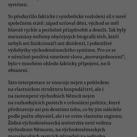
systému.
To předurčilo faktické i symbolické rozložení sil v nově
společném státě: západ určoval dění, východ se měl
hlavně rychle a poslušně přizpůsobit a doučit. Tak byly
zneuznány miliony obyčejných biografií těch, kteří
nebyli ani funkcionáři ani disidenti, i jednotlivé
výdobytky východoněmeckého systému. Pro co se
v němčině používá vznešené slovo „znovusjednocení“,
bylo v mnohém ohledu fakticky připojení, ne-li
obsazení.
Tato interpretace se vnucuje nejen s pohledem
na vlastnickou strukturu hospodářství, ale i
na zastoupení východních Němců nejen
na rozhodujících postech v celostátní politice, které
představuje asi jen desetinu toho, co by jim náleželo
podle počtu obyvatel, ale i ve svém vlastním regionu.
Žádná východoněmecká univerzita není vedena
východním Němcem, na východoněmeckých
manažerských pozicích připadají na jednoho