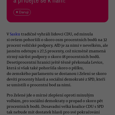
a přidejte se k nám!
♥ Daruji
V
Sasku
tradičně vyhráli lidovci CDU, od minula
si ovšem pohoršili o skoro osm procentních bodů na 32
procent voličské podpory. AfD je za nimi v nevelkém, ale
jasném odstupu s 27,5 procenty, což nicméně znamená
strmý nárůst podpory o skoro 18 procentních bodů.
Desetiprocentní hranici ještě těsně překonala Levice,
která si však také pohoršila skoro o půlku,
do zemského parlamentu se dostanou i Zelení se skoro
devíti procenty hlasů a sociální demokraté z SPD, kteří
se umístili o procentní bod za nimi.
Pro Zelené jde o mírné zlepšení oproti minulým
volbám, pro sociální demokraty o propad o skoro pět
procentních bodů. Dosavadní velká koalice CDU s SPD
tak nebude mít dostatek hlasů pro své pokračování