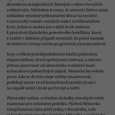
donedávna marginálních Zelených v obou včerejších
volbách týče. Vzhledem k tomu, že němečtí Zelení zatím
nekladou vyloženě jednoznačný důraz na sociální
a mocenský rozměr nutných reakcí na klimatickou
krizi, jedná se možná jen o další krok směrem
k přetočení klasického pravolevého konfliktu, který
v realitě v žádném případě nezmizel, ba právě naopak,
do kulturní roviny střetu progresivců a konzervativců.
Ta je s velkou pravděpodobností fatální politickou
slepou uličkou, která společnosti rozvrací, a odvrací
přitom pozornost od skutečného rozložení moci
a charakteru jednotlivých zájmů. Německo by nebylo
první, kdo se do této slepé uličky vmanévroval,
podobný mustr se už koneckonců jasněji rýsuje i
na západě země i jinde po Evropě a světě.
Zbývá také vyčkat, co budou výsledky zemských voleb
znamenat pro celostátní politiku. Východ Německa
čekají koncem října ještě jedny, v Duryňsku, i zde
je hrozba významného úspěchu AfD velká a realistická.