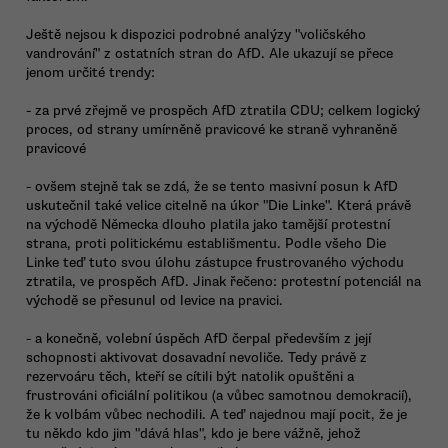
Ještě nejsou k dispozici podrobné analýzy "voličského
vandrování" z ostatních stran do AfD. Ale ukazují se přece
jenom určité trendy:
- za prvé zřejmě ve prospěch AfD ztratila CDU; celkem logický
proces, od strany umírněně pravicové ke straně vyhraněně
pravicové
- ovšem stejně tak se zdá, že se tento masivní posun k AfD
uskutečnil také velice citelně na úkor "Die Linke". Která právě
na východě Německa dlouho platila jako tamější protestní
strana, proti politickému establišmentu. Podle všeho Die
Linke teď tuto svou úlohu zástupce frustrovaného východu
ztratila, ve prospěch AfD. Jinak řečeno: protestní potenciál na
východě se přesunul od levice na pravici.
- a konečně, volební úspěch AfD čerpal především z její
schopnosti aktivovat dosavadní nevoliče. Tedy právě z
rezervoáru těch, kteří se cítili být natolik opuštěni a
frustrováni oficiální politikou (a vůbec samotnou demokracií),
že k volbám vůbec nechodili. A teď najednou mají pocit, že je
tu někdo kdo jim "dává hlas", kdo je bere vážně, jehož