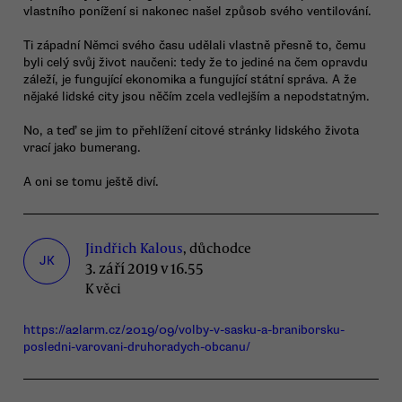
vlastního ponížení si nakonec našel způsob svého ventilování.
Ti západní Němci svého času udělali vlastně přesně to, čemu
byli celý svůj život naučeni: tedy že to jediné na čem opravdu
záleží, je fungující ekonomika a fungující státní správa. A že
nějaké lidské city jsou něčím zcela vedlejším a nepodstatným.
No, a teď se jim to přehlížení citové stránky lidského života
vrací jako bumerang.
A oni se tomu ještě diví.
Jindřich Kalous
, důchodce
JK
3. září 2019 v 16.55
K věci
https://a2larm.cz/2019/09/volby-v-sasku-a-braniborsku-
posledni-varovani-druhoradych-obcanu/