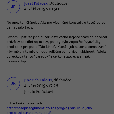
Josef Poláček
, Důchodce
JP
4. září 2019 v 10.50
No ano, ten článek v Alarmu víceméně konstatuje totéž co se
už napsalo tady.
Ovšem - jestliže jeho autorka ze všeho nejvíce staví do popředí
právě ty sociální nejistoty, pak by bylo zapotřebí vysvětlit,
proč tolik propadla "Die Linke". Která - jak autorka sama tvrdí
- by měla v tomto ohledu voličům co nejvíce nabídnout. Adéla
Jurečková tento "paradox" sice konstatuje, ale nijak
nevysvětluje.
Jindřich Kalous
, důchodce
JK
4. září 2019 v 17.28
Josefu Poláčkovi
K Die Linke názor tady:
http://casopisargument.cz/2019/09/03/die-linke-jako-
protestni-strana-minulosti/