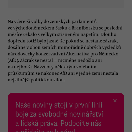
Na včerejší volby do zemských parlamentů
ve východoněmeckém Sasku a Braniborsku se poslední
měsíce čekalo s velkým stísněným napětím. Dlouho
dopředu totiž bylo jasné, že pokud se nestane zázrak,
dosáhne v obou zemích mimořádně dobrých výsledků
národovecky konzervativní Alternativa pro Německo
(AfD). Zázrak se nestal — nicméně nedošlo ani
na nejhorší. Navzdory některým volebním
průzkumům se nakonec AfD ani v jedné zemi nestala
nejsilnější politickou silou.
×
Naše noviny stojí v první linii
boje za svobodné novinářství
a lidská práva. Podpořte nás