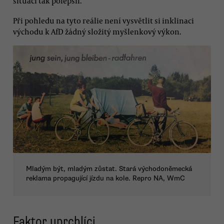
situaci tak polepšil.
Při pohledu na tyto reálie není vysvětlit si inklinaci
východu k AfD žádný složitý myšlenkový výkon.
Mladým být, mladým zůstat. Stará východoněmecká
reklama propagující jízdu na kole. Repro NA, WmC
Faktor uprchlíci