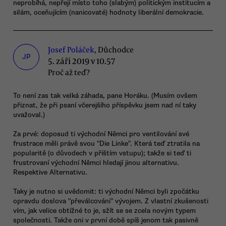
neprobíhá, nepřejí místo toho (slabým) politickým institucím a
silám, oceňujícím (nanicovaté) hodnoty liberální demokracie.
Josef Poláček
, Důchodce
JP
5. září 2019 v 10.57
Proč až teď?
To není zas tak velká záhada, pane Horáku. (Musím ovšem
přiznat, že při psaní včerejšího příspěvku jsem nad ní taky
uvažoval.)
Za prvé: doposud ti východní Němci pro ventilování své
frustrace měli právě svou "Die Linke". Která teď ztratila na
popularitě (o důvodech v příštím vstupu); takže si teď ti
frustrovaní východní Němci hledají jinou alternativu.
Respektive Alternativu.
Taky je nutno si uvědomit: ti východní Němci byli zpočátku
opravdu doslova "převálcováni" vývojem. Z vlastní zkušenosti
vím, jak velice obtížné to je, sžít se se zcela novým typem
společnosti. Takže oni v první době spíš jenom tak pasivně