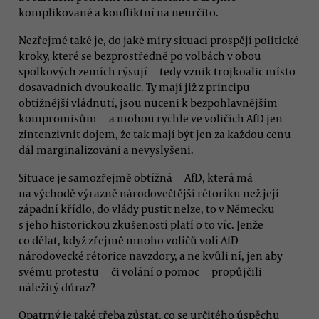
komplikované a konfliktní na neurčito.
Nezřejmé také je, do jaké míry situaci prospějí politické
kroky, které se bezprostředně po volbách v obou
spolkových zemích rýsují — tedy vznik trojkoalic místo
dosavadních dvoukoalic. Ty mají již z principu
obtížnější vládnutí, jsou nuceni k bezpohlavnějším
kompromisům — a mohou rychle ve voličích AfD jen
zintenzivnit dojem, že tak mají být jen za každou cenu
dál marginalizováni a nevyslyšeni.
Situace je samozřejmě obtížná — AfD, která má
na východě výrazně národovečtější rétoriku než její
západní křídlo, do vlády pustit nelze, to v Německu
s jeho historickou zkušeností platí o to víc. Jenže
co dělat, když zřejmě mnoho voličů volí AfD
národovecké rétorice navzdory, a ne kvůli ní, jen aby
svému protestu — či volání o pomoc — propůjčili
náležitý důraz?
Opatrný je také třeba zůstat, co se určitého úspěchu