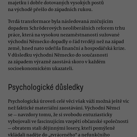
majetku i dobře dotovaných vysokých postů
na východě přešlo do západních rukou.
Tvrdá transformace byla následovaná zničujícím
dopadem Schröderových neoliberálních reforem trhu
práce, která na vysokou nezaměstnaností sužované
východní Německo dopadly o řád tvrději než na západ
země, hned nato udeřila finanční a hospodářská krize.
V důsledku východní Německo do současnosti
za západem výrazně zaostává skoro v každém
socioekonomickém ukazateli.
Psychologické důsledky
Psychologická úroveň celé věci však váží možná ještě víc
než faktické materiální zaostávání. Východní Němci
se — navzdory tomu, že si svobodu entuziasticky
vybojovali ve fascinujícím vzepětí občanské společnosti
— obratem stali dějinnými losery, kteří pomýleně
vkládali naděje do „zvráceného“ a nefunkčního