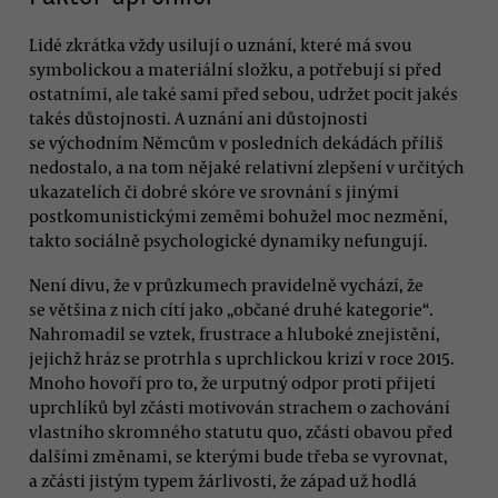
Lidé zkrátka vždy usilují o uznání, které má svou
symbolickou a materiální složku, a potřebují si před
ostatními, ale také sami před sebou, udržet pocit jakés
takés důstojnosti. A uznání ani důstojnosti
se východním Němcům v posledních dekádách příliš
nedostalo, a na tom nějaké relativní zlepšení v určitých
ukazatelích či dobré skóre ve srovnání s jinými
postkomunistickými zeměmi bohužel moc nezmění,
takto sociálně psychologické dynamiky nefungují.
Není divu, že v průzkumech pravidelně vychází, že
se většina z nich cítí jako „občané druhé kategorie“.
Nahromadil se vztek, frustrace a hluboké znejistění,
jejichž hráz se protrhla s uprchlickou krizí v roce 2015.
Mnoho hovoří pro to, že urputný odpor proti přijetí
uprchlíků byl zčásti motivován strachem o zachování
vlastního skromného statutu quo, zčásti obavou před
dalšími změnami, se kterými bude třeba se vyrovnat,
a zčásti jistým typem žárlivosti, že západ už hodlá