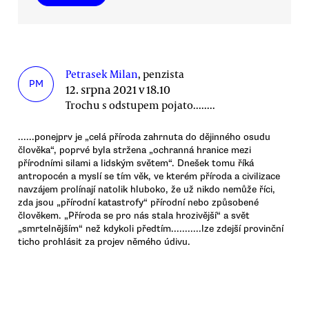
Petrasek Milan
, penzista
PM
12. srpna 2021 v 18.10
Trochu s odstupem pojato........
......ponejprv je „celá příroda zahrnuta do dějinného osudu
člověka“, poprvé byla stržena „ochranná hranice mezi
přírodními silami a lidským světem“. Dnešek tomu říká
antropocén a myslí se tím věk, ve kterém příroda a civilizace
navzájem prolínají natolik hluboko, že už nikdo nemůže říci,
zda jsou „přírodní katastrofy“ přírodní nebo způsobené
člověkem. „Příroda se pro nás stala hrozivější“ a svět
„smrtelnějším“ než kdykoli předtím...........lze zdejší provinční
ticho prohlásit za projev němého údivu.