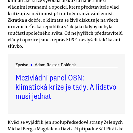
klimatické krize vyvolala diskuzi a napětí mezi
vládními stranami a opozicí, které představitele vlád
kritizují za nečinnost při nutném snižování emisí.
Zkrátka a dobře, o klimatu se živě diskutuje na všech
úrovních. Česká republika však jako kdyby nebyla
součástí společného světa. Od nejvyšších představitelů
vlády i opozice jsme o zprávě IPCC neslyšeli takřka ani
slůvko.
Zpráva
●
Adam Rektor-Polánek
Mezivládní panel OSN:
klimatická krize je tady. A lidstvo
musí jednat
K věci se vyjádřili jen spolupředsedové strany Zelených
Michal Berg a Magdalena Davis, či případně šéf Pirátské