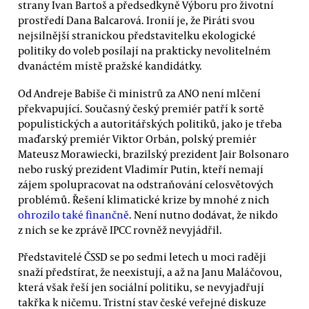
strany Ivan Bartoš a předsedkyně Výboru pro životní
prostředí Dana Balcarová. Ironií je, že Piráti svou
nejsilnější stranickou představitelku ekologické
politiky do voleb posílají na prakticky nevolitelném
dvanáctém místě pražské kandidátky.
Od Andreje Babiše či ministrů za ANO není mlčení
překvapující. Současný český premiér patří k sortě
populistických a autoritářských politiků, jako je třeba
maďarský premiér Viktor Orbán, polský premiér
Mateusz Morawiecki, brazilský prezident Jair Bolsonaro
nebo ruský prezident Vladimír Putin, kteří nemají
zájem spolupracovat na odstraňování celosvětových
problémů. Řešení klimatické krize by mnohé z nich
ohrozilo také finančně
. Není nutno dodávat, že nikdo
z nich se ke zprávě IPCC rovněž nevyjádřil.
Představitelé ČSSD se po sedmi letech u moci raději
snaží předstírat, že neexistují, a až na Janu Maláčovou,
která však řeší jen sociální politiku, se nevyjadřují
takřka k ničemu. Tristní stav české veřejné diskuze