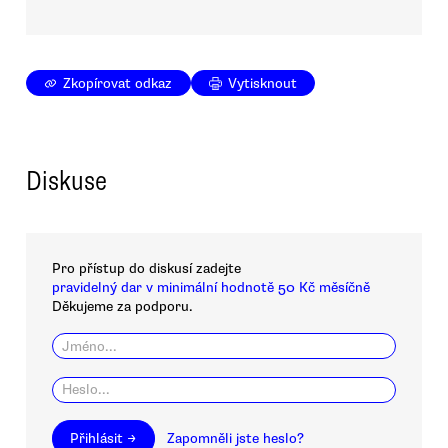
Zkopírovat odkaz
Vytisknout
Diskuse
Pro přístup do diskusí zadejte
pravidelný dar v minimální hodnotě 50 Kč měsíčně
Děkujeme za podporu.
Přihlásit →
Zapomněli jste heslo?