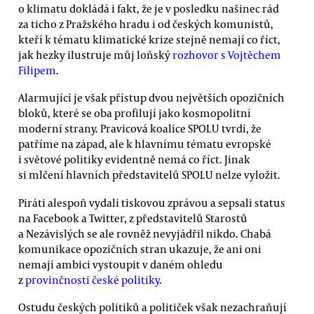
o klimatu dokládá i fakt, že je v posledku našinec rád
za ticho z Pražského hradu i od českých komunistů,
kteří k tématu klimatické krize stejně nemají co říct,
jak hezky ilustruje můj loňský
rozhovor s Vojtěchem
Filipem
.
Alarmující je však přístup dvou největších opozičních
bloků, které se oba profilují jako kosmopolitní
moderní strany. Pravicová koalice SPOLU tvrdí, že
patříme na západ, ale k hlavnímu tématu evropské
i světové politiky evidentně nemá co říct. Jinak
si mlčení hlavních představitelů SPOLU nelze vyložit.
Piráti alespoň vydali tiskovou zprávou a sepsali status
na Facebook a Twitter, z představitelů Starostů
a Nezávislých se ale rovněž nevyjádřil nikdo. Chabá
komunikace opozičních stran ukazuje, že ani oni
nemají ambici vystoupit v daném ohledu
z
provinčnosti české politiky
.
Ostudu českých politiků a političek však nezachraňují