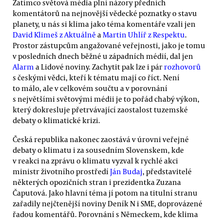
Zatímco světová média plní názory předních
komentátorů na nejnovější vědecké poznatky o stavu
planety, u nás si klima jako téma komentáře vzali jen
David Klimeš z Aktuálně
a
Martin Uhlíř z Respektu
.
Prostor zástupcům angažované veřejnosti, jako je tomu
v posledních dnech běžné u západních médií, dal jen
Alarm
a Lidové noviny. Zachytit pak lze i pár
rozhovorů
s českými vědci, kteří k tématu mají co říct. Není
to málo, ale v celkovém součtu a v porovnání
s největšími světovými médii je to pořád chabý výkon,
který dokresluje přetrvávající zaostalost tuzemské
debaty o klimatické krizi.
Česká republika nakonec zaostává v úrovni veřejné
debaty o klimatu i za sousedním Slovenskem, kde
v reakci na zprávu o klimatu vyzval k rychlé akci
ministr životního prostředí
Ján Budaj
, představitelé
některých opozičních stran i prezidentka Zuzana
Čaputová. Jako hlavní téma jí potom na titulní stranu
zařadily nejčtenější noviny Deník N i SME, doprovázené
řadou komentářů. Porovnání s Německem, kde klima