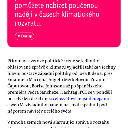
pomůžete nabízet poučenou
naději v časech klimatického
rozvratu.
♥ Daruji
Přitom na světové politické scéně se k dlouho
ohlašované zprávě o klimatu vyjádřili takřka všechny
hlavní postavy západní politiky, od Joea Bidena, přes
Emanuela Macrona, Angelu Merkelovou, Zuzanu
Čaputovou, Borise Johnsona až po španělského
premiéra Pedra Sancheze. Hashtag IPCC se v pondělí
po celý den držel mezi
celosvětově nejsdílenějšími
a web Mezivládního panelu na chvíli spadnul pod
náporem návštěv z celého světa.
V mnoha zemích nová alarmující zpráva o rozsahu