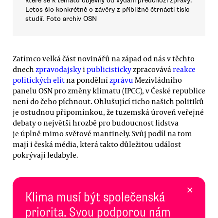
které se k tématu objevily od vydání předchozí zprávy.
Letos šlo konkrétně o závěry z přibližně čtrnácti tisíc
studií. Foto archiv OSN
Zatímco velká část novinářů na západ od nás v těchto
dnech
zpravodajsky
i
publicisticky
zpracovává
reakce
politických elit
na pondělní
zprávu
Mezivládního
panelu OSN pro změny klimatu (IPCC), v České republice
není do čeho píchnout. Ohlušující ticho našich politiků
je ostudnou připomínkou, že tuzemská úroveň veřejné
debaty o největší hrozbě pro budoucnost lidstva
je úplně mimo světové mantinely. Svůj podíl na tom
mají i česká média, která takto důležitou událost
pokrývají ledabyle.
×
Klima musí být společenská
priorita. Svou podporou nám