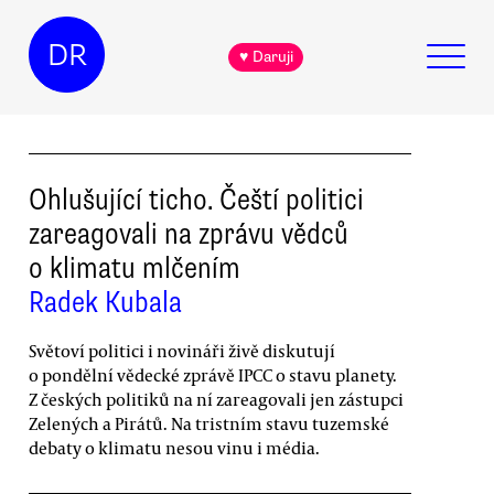
DR
♥ Daruji
Ohlušující ticho. Čeští politici
zareagovali na zprávu vědců
o klimatu mlčením
Radek Kubala
Světoví politici i novináři živě diskutují
o pondělní vědecké zprávě IPCC o stavu planety.
Z českých politiků na ní zareagovali jen zástupci
Zelených a Pirátů. Na tristním stavu tuzemské
debaty o klimatu nesou vinu i média.