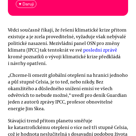
♥ Daruji
Vědci současně říkají, že řešení klimatické krize přitom
existuje a je zcela proveditelné, vyžaduje však nebývalé
politické nasazení. Mezivládní panel OSN pro změny
klimatu (IPCC) tak tentokrát ve své
poslední zprávě
kromě poznatků o vývoji klimatické krize předkládá
i návrhy opatření.
„Chceme-li omezit globální oteplení na hranici jednoho
a půl stupně Celsia, je to teď, nebo nikdy. Bez
okamžitého a důsledného snížení emisí ve všech
odvětvích to nebude možné,“ uvedl pro deník Guardian
jeden z autorů zprávy IPCC, profesor obnovitelné
energie Jim Skea.
Stávající trend přitom planetu směřuje
ke katastrofickému oteplení o více než tři stupně Celsia,
což je hodnota neslučitelná s dosavadní podobou života