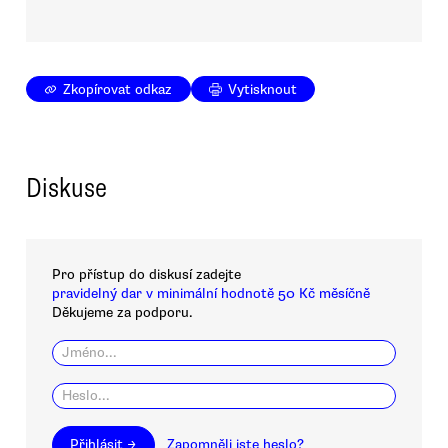
Zkopírovat odkaz
Vytisknout
Diskuse
Pro přístup do diskusí zadejte
pravidelný dar v minimální hodnotě 50 Kč měsíčně
Děkujeme za podporu.
Přihlásit →
Zapomněli jste heslo?