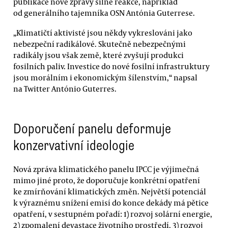
publikace nové zprávy silné reakce, například
od generálního tajemníka OSN Antónia Guterrese.
„Klimatičtí aktivisté jsou někdy vykreslováni jako
nebezpeční radikálové. Skutečně nebezpečnými
radikály jsou však země, které zvyšují produkci
fosilních paliv. Investice do nové fosilní infrastruktury
jsou morálním i ekonomickým šílenstvím,“ napsal
na Twitter António Guterres.
Doporučení panelu deformuje
konzervativní ideologie
Nová zpráva klimatického panelu IPCC je výjimečná
mimo jiné proto, že doporučuje konkrétní opatření
ke zmírňování klimatických změn. Největší potenciál
k výraznému snížení emisí do konce dekády má pětice
opatření, v sestupném pořadí: 1) rozvoj solární energie,
2) zpomalení devastace životního prostředí, 3) rozvoj