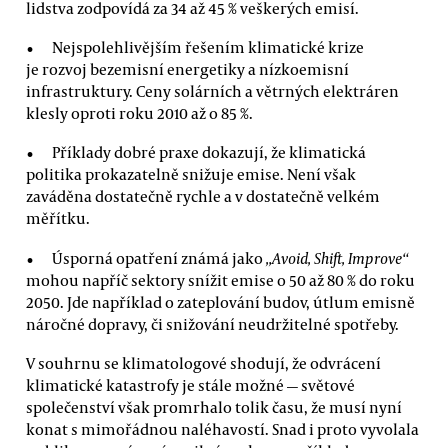
lidstva zodpovídá za 34 až 45 % veškerých emisí.
Nejspolehlivějším řešením klimatické krize
je rozvoj bezemisní energetiky a nízkoemisní
infrastruktury. Ceny solárních a větrných elektráren
klesly oproti roku 2010 až o 85 %.
Příklady dobré praxe dokazují, že klimatická
politika prokazatelně snižuje emise. Není však
zaváděna dostatečně rychle a v dostatečně velkém
měřítku.
Úsporná opatření známá jako
„Avoid, Shift, Improve“
mohou napříč sektory snížit emise o 50 až 80 % do roku
2050. Jde například o zateplování budov, útlum emisně
náročné dopravy, či snižování neudržitelné spotřeby.
V souhrnu se klimatologové shodují, že odvrácení
klimatické katastrofy je stále možné — světové
společenství však promrhalo tolik času, že musí nyní
konat s mimořádnou naléhavostí. Snad i proto vyvolala