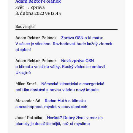
Adam Rektor-Polánek
Svět
→
Zpráva
8. dubna 2022 ve 12.45
Související
Adam Rektor-Polánek
Zpráva OSN o klimatu:
V sázce je všechno. Rozhodovat bude každý zlomek
oteplení
Adam Rektor-Polánek
Nová zpráva OSN
o klimatu ve stínu války. Ruský vědec se omluvil
Ukrajině
Milan Smrž
Německá klimatická a energetická
politika dostává s novou vládou nový impuls
Alexander Ač
Radan Huth o klimatu
a neschopnost myslet v souvislostech
Josef Patočka
Nerůst? Dobrý život v mezích
planety je dosažitelnější, než si myslíme