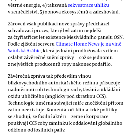
větrné energie, 4) takzvaná
sekvestrace uhlíku
v zemědělství, 5) obnova ekosystémů a zalesňování.
Zároveň však publikaci nové zprávy předcházel
schvalovací proces, který byl zatím nejdelší
za čtyřiatřicet let existence Mezivládního panelu OSN.
Podle zjištění serveru
Climate Home News je na vině
Saúdská Arábie
, která jednání prodlužovala s cílem
oslabit závěrečné znění zprávy — což se jednomu
z největších producentů ropy nakonec podařilo.
Závěrečná zpráva tak především vinou
blízkovýchodního autoritářského režimu přisuzuje
nadměrnou roli technologii zachytávání a ukládání
oxidu uhličitého (anglicky pod zkratkou CCS).
Technologie úměrná stávající míře znečištění přitom
zatím neexistuje. Komentátoři klimatické politiky
se shodují, že fosilní aktéři — země i korporace —
používají CCS coby záminku k oddalování globálního
odklonu od fosilních paliv.