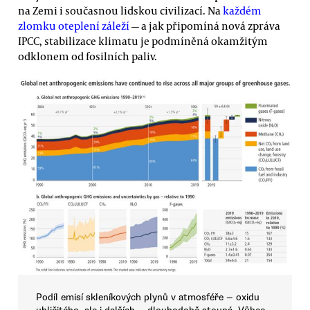
na Zemi i současnou lidskou civilizací. Na
každém
zlomku oteplení záleží
— a jak připomíná nová zpráva
IPCC, stabilizace klimatu je podmíněná okamžitým
odklonem od fosilních paliv.
Podíl emisí skleníkových plynů v atmosféře — oxidu