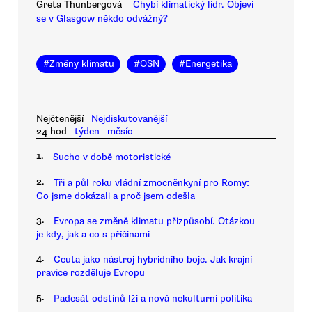
Greta Thunbergová
Chybí klimatický lídr. Objeví
se v Glasgow někdo odvážný?
#
Změny klimatu
#
OSN
#
Energetika
Nejčtenější
Nejdiskutovanější
24 hod
týden
měsíc
1.
Sucho v době motoristické
2.
Tři a půl roku vládní zmocněnkyní pro Romy:
Co jsme dokázali a proč jsem odešla
3.
Evropa se změně klimatu přizpůsobí. Otázkou
je kdy, jak a co s příčinami
4.
Ceuta jako nástroj hybridního boje. Jak krajní
pravice rozděluje Evropu
5.
Padesát odstínů lži a nová nekulturní politika