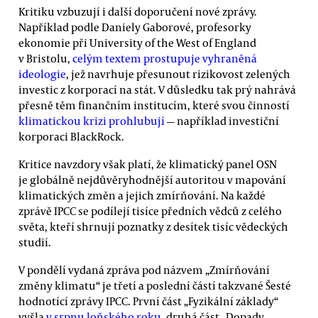
Kritiku vzbuzují i další doporučení nové zprávy.
Například podle Daniely Gaborové, profesorky
ekonomie při University of the West of England
v Bristolu,
celým textem prostupuje vyhraněná
ideologie
, jež navrhuje přesunout rizikovost zelených
investic z korporací na stát. V důsledku tak prý nahrává
přesně těm finančním institucím, které svou činností
klimatickou krizi prohlubují
— například investiční
korporaci BlackRock.
Kritice navzdory však platí, že klimatický panel OSN
je globálně nejdůvěryhodnější autoritou v mapování
klimatických změn a jejich zmírňování. Na každé
zprávě IPCC se podílejí tisíce předních vědců z celého
světa, kteří shrnují poznatky z desítek tisíc vědeckých
studií.
V pondělí vydaná zpráva pod názvem „Zmírňování
změny klimatu“ je třetí a poslední částí takzvané Šesté
hodnotící zprávy IPCC. První část „Fyzikální základy“
vyšla
v srpnu loňského roku
, druhá část „Dopady,