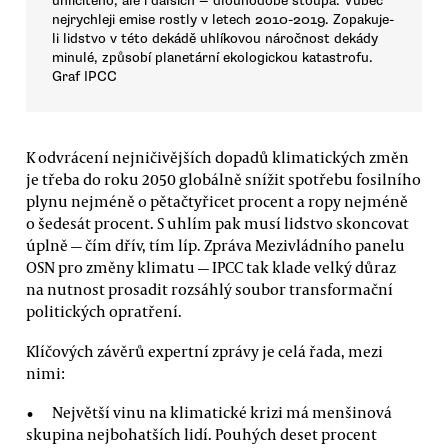
uhličitého, ale i dalších — dlouhodobě stoupá. Vůbec
nejrychleji emise rostly v letech 2010-2019. Zopakuje-
li lidstvo v této dekádě uhlíkovou náročnost dekády
minulé, způsobí planetární ekologickou katastrofu.
Graf IPCC
K odvrácení nejničivějších dopadů klimatických změn
je třeba do roku 2050 globálně snížit spotřebu fosilního
plynu nejméně o pětačtyřicet procent a ropy nejméně
o šedesát procent. S uhlím pak musí lidstvo skoncovat
úplně — čím dřív, tím líp. Zpráva Mezivládního panelu
OSN pro změny klimatu — IPCC tak klade velký důraz
na nutnost prosadit rozsáhlý soubor transformační
politických opratření.
Klíčových závěrů expertní zprávy je celá řada, mezi
nimi:
Největší vinu na klimatické krizi má menšinová
skupina nejbohatších lidí. Pouhých deset procent