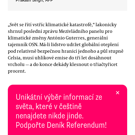
Prakash Singh, AFP
„Svět se řítí vstříc klimatické katastrofě,“ lakonicky
shrnul poslední zprávu Mezivládního panelu pro
klimatické změny António Guterres, generální
tajemník OSN. Má-li lidstvo udržet globální oteplení
pod relativně bezpečnou hranicí jednoho a půl stupně
Celsia, musí uhlíkové emise do tří let dosáhnout
vrcholu — a do konce dekády klesnout o třiačtyřicet
procent.
×
Unikátní výběr informací ze
světa, které v češtině
nenajdete nikde jinde.
Podpořte Deník Referendum!