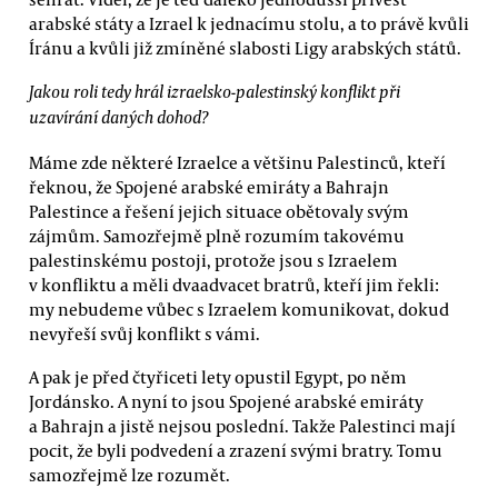
arabské státy a Izrael k jednacímu stolu, a to právě kvůli
Íránu a kvůli již zmíněné slabosti Ligy arabských států.
Jakou roli tedy hrál izraelsko-palestinský konflikt při
uzavírání daných dohod?
Máme zde některé Izraelce a většinu Palestinců, kteří
řeknou, že Spojené arabské emiráty a Bahrajn
Palestince a řešení jejich situace obětovaly svým
zájmům. Samozřejmě plně rozumím takovému
palestinskému postoji, protože jsou s Izraelem
v konfliktu a měli dvaadvacet bratrů, kteří jim řekli:
my nebudeme vůbec s Izraelem komunikovat, dokud
nevyřeší svůj konflikt s vámi.
A pak je před čtyřiceti lety opustil Egypt, po něm
Jordánsko. A nyní to jsou Spojené arabské emiráty
a Bahrajn a jistě nejsou poslední. Takže Palestinci mají
pocit, že byli podvedení a zrazení svými bratry. Tomu
samozřejmě lze rozumět.