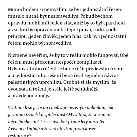
Mimochodem si nemyslím, že by i jednostátní řešení
muselo nutně být nespravedlivé. Pokud bychom
opravdu mohli mít jeden stát, aniž by to byl apartheid
a všichni by opravdu měli stejná práva, tudíž podle
principu „jeden člověk, jeden hlas, pak by i jednostátní
řešení mohlo být spravedlivé.
Nicméně nevěřím, že by to v reálu mohlo fungovat. Obě
řešení musí překonat nespočet komplikací.
U dvoustátního řešení se bude řešit především území
a u jednostátního řešení by se řešil zejména návrat
palestinských uprchlíků. Osobně si ale myslím, že
dvoustátní řešení je stále ještě schůdnější
a pravděpodobnější.
Vrátíme-li se ještě na chvíli k uzavřeným dohodám, jak
je vnímá izraelská společnost? Myslíte si, že se změní
něco jiného, než že se zavedou přímé lety mezi Tel
Avivem a Dubají a že v ní otevřou první košer
restaurace?