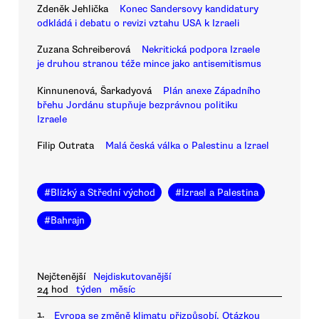
Zdeněk Jehlička
Konec Sandersovy kandidatury
odkládá i debatu o revizi vztahu USA k Izraeli
Zuzana Schreiberová
Nekritická podpora Izraele
je druhou stranou téže mince jako antisemitismus
Kinnunenová, Šarkadyová
Plán anexe Západního
břehu Jordánu stupňuje bezprávnou politiku
Izraele
Filip Outrata
Malá česká válka o Palestinu a Izrael
#
Blízký a Střední východ
#
Izrael a Palestina
#
Bahrajn
Nejčtenější
Nejdiskutovanější
24 hod
týden
měsíc
1.
Evropa se změně klimatu přizpůsobí. Otázkou