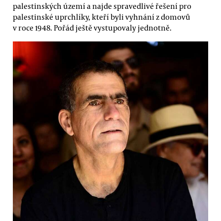
palestinských území a najde spravedlivé řešení pro
palestinské uprchlíky, kteří byli vyhnání z domovů
v roce 1948. Pořád ještě vystupovaly jednotně.