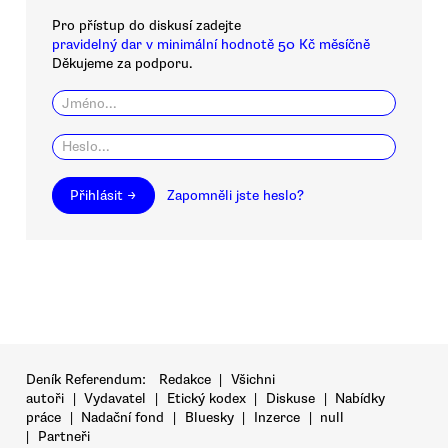
Pro přístup do diskusí zadejte
pravidelný dar v minimální hodnotě 50 Kč měsíčně
Děkujeme za podporu.
Přihlásit →
Zapomněli jste heslo?
Deník Referendum:
Redakce
|
Všichni
autoři
|
Vydavatel
|
Etický kodex
|
Diskuse
|
Nabídky
práce
|
Nadační fond
|
Bluesky
|
Inzerce
|
null
|
Partneři