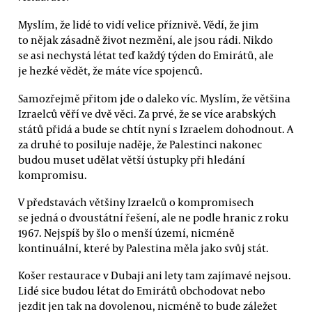
Myslím, že lidé to vidí velice příznivě. Vědí, že jim
to nějak zásadně život nezmění, ale jsou rádi. Nikdo
se asi nechystá létat teď každý týden do Emirátů, ale
je hezké vědět, že máte více spojenců.
Samozřejmě přitom jde o daleko víc. Myslím, že většina
Izraelců věří ve dvě věci. Za prvé, že se více arabských
států přidá a bude se chtít nyní s Izraelem dohodnout. A
za druhé to posiluje naděje, že Palestinci nakonec
budou muset udělat větší ústupky při hledání
kompromisu.
V představách většiny Izraelců o kompromisech
se jedná o dvoustátní řešení, ale ne podle hranic z roku
1967. Nejspíš by šlo o menší území, nicméně
kontinuální, které by Palestina měla jako svůj stát.
Košer restaurace v Dubaji ani lety tam zajímavé nejsou.
Lidé sice budou létat do Emirátů obchodovat nebo
jezdit jen tak na dovolenou, nicméně to bude záležet