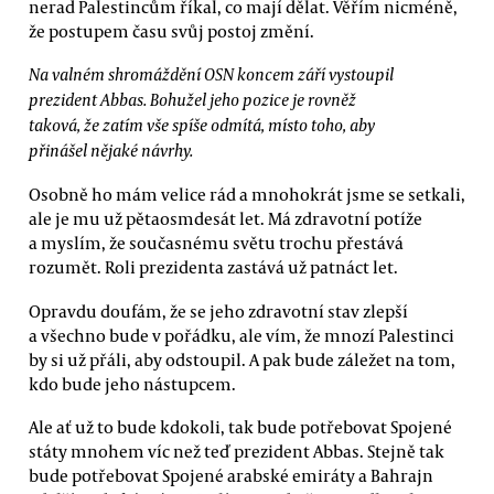
nerad Palestincům říkal, co mají dělat. Věřím nicméně,
že postupem času svůj postoj změní.
Na valném shromáždění OSN koncem září vystoupil
prezident Abbas. Bohužel jeho pozice je rovněž
taková, že zatím vše spíše odmítá, místo toho, aby
přinášel nějaké návrhy.
Osobně ho mám velice rád a mnohokrát jsme se setkali,
ale je mu už pětaosmdesát let. Má zdravotní potíže
a myslím, že současnému světu trochu přestává
rozumět. Roli prezidenta zastává už patnáct let.
Opravdu doufám, že se jeho zdravotní stav zlepší
a všechno bude v pořádku, ale vím, že mnozí Palestinci
by si už přáli, aby odstoupil. A pak bude záležet na tom,
kdo bude jeho nástupcem.
Ale ať už to bude kdokoli, tak bude potřebovat Spojené
státy mnohem víc než teď prezident Abbas. Stejně tak
bude potřebovat Spojené arabské emiráty a Bahrajn