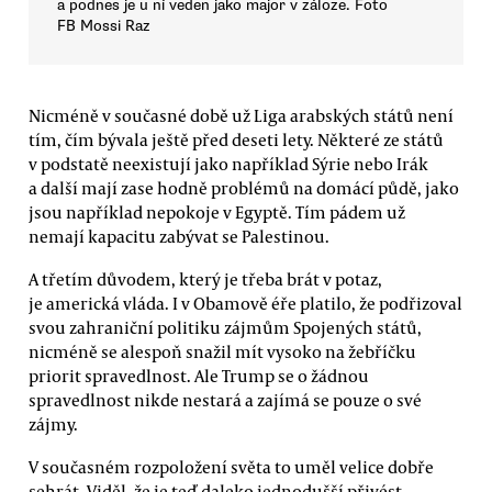
a podnes je u ní veden jako major v záloze. Foto
FB Mossi Raz
Nicméně v současné době už Liga arabských států není
tím, čím bývala ještě před deseti lety. Některé ze států
v podstatě neexistují jako například Sýrie nebo Irák
a další mají zase hodně problémů na domácí půdě, jako
jsou například nepokoje v Egyptě. Tím pádem už
nemají kapacitu zabývat se Palestinou.
A třetím důvodem, který je třeba brát v potaz,
je americká vláda. I v Obamově éře platilo, že podřizoval
svou zahraniční politiku zájmům Spojených států,
nicméně se alespoň snažil mít vysoko na žebříčku
priorit spravedlnost. Ale Trump se o žádnou
spravedlnost nikde nestará a zajímá se pouze o své
zájmy.
V současném rozpoložení světa to uměl velice dobře
sehrát. Viděl, že je teď daleko jednodušší přivést