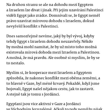
Na druhou stranu se ale na dohodu mezi Egyptem
a Izraelem lze dívat i jinak. Při jejím uzavírání Palestinci
viděli Egypt jako zrádce. Domnívali se, že Egypt neměl
právo uzavírat mírovou dohodu s Izraelem, dokud
nevyřešil konflikt s Palestinci.
Dnes samozřejmě nevíme, jaký by byl vývoj, kdyby
tehdy Egypt s Izraelem dohodu neuzavřely. Někdo
by možná mohl namítat, že by už místo toho možná
existovala mírová dohoda mezi Izraelem a Palestinou.
A možná, že má pravdu. Ale osobně si myslím, že by se
to nestalo.
Myslím si, že kooperace mezi Izraelem a Egyptem
způsobila, že nakonec konflikt mezi oběma zeměmi, a
to hlavně v Gaze, byl méně krvavý. Pokaždé, když jsme
bojovali, Egypt našel nějakou cestu, jak to zastavit.
A stejně tak je tomu s Jordánci.
Egypťani jsou vice aktivní v Gaze a Jordánci
ve Východním Jeruzalémě. Ačkoli to tedy nemůžu nijak