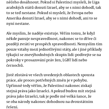
něčeho dosáhnout. Pokud si Palestinci mysleli, že Liga
arabských států donutí Izrael, aby se s nimi dohodl, tak
to se teď nestane. Pokud si mysleli, že Evropa nebo
Amerika donutí Izrael, aby se s nimi dohodl, ani to se
nyní nestane.
Ale myslím, že naděje existuje. Věřím tomu, že když
někde panuje nespravedlnost, nakonec se to dříve či
později zvrátí ve prospěch spravedlnosti. Nemyslím tím
pouze vztahy mezi jednotlivými státy, ale i jiné příklady
týkající se znevýhodněných skupin lidí: podívejte se na
pokroky v prosazování práv žen, LGBT lidí nebo
černochů.
Jistě zůstává ve všech uvedených oblastech spousta
práce, ale proces potřebných změn je v pohybu.
Upřímně tedy věřím, že Palestinci nakonec získají
stejná práva jako Izraelci. A pokud budou mít stejná
práva jako Izraelci, tak je podle mě velká šance, že
se oba národy nakonec dohodnou na dvoustátním
řešení.