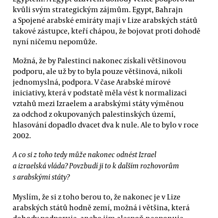
kvůli svým strategickým zájmům. Egypt, Bahrajn
a Spojené arabské emiráty mají v Lize arabských států
takové zástupce, kteří chápou, že bojovat proti dohodě
nyní ničemu nepomůže.
Možná, že by Palestinci nakonec získali většinovou
podporu, ale už by to byla pouze většinová, nikoli
jednomyslná, podpora. V čase Arabské mírové
iniciativy, která v podstatě měla vést k normalizaci
vztahů mezi Izraelem a arabskými státy výměnou
za odchod z okupovaných palestinských území,
hlasování dopadlo dvacet dva k nule. Ale to bylo v roce
2002.
A co si z toho tedy může nakonec odnést Izrael
a izraelská vláda? Povzbudí ji to k dalším rozhovorům
s arabskými státy?
Myslím, že si z toho berou to, že nakonec je v Lize
arabských států hodně zemí, možná i většina, která
dohody podporuje, anebo jim alespoň neoponuje.