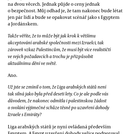
na dvou věcech. Jednak půjde o ceny jednak
o bezpečnost. Můj odhad je, že tam nakonec bude létat
jen pár lidí a bude se opakovat scénář jako s Egyptem
a Jordánskem.
Takže věříte, že to může být jak krok k většímu
akceptování arabské společnosti mezi Izraelci, tak
zároveň vzkaz Palestincům, že musí být více realističtí
ve svých požadavcích a trochu je přizpůsobit
aktuálnímu dění ve světě.
Ano.
Už jste se zmínil o tom, že Liga arabských států není
tak silná jako byla před deseti lety. Co je ale podle vás
důvodem, že nakonec odmítla i palestinskou žádost
o svolání výjimečné schůze těsně po uzavření dohody
Izraele s Emiráty?
Liga arabských států je nyní ovládaná především
Egyptem. A Egypt uzavření dohody velice podporoval