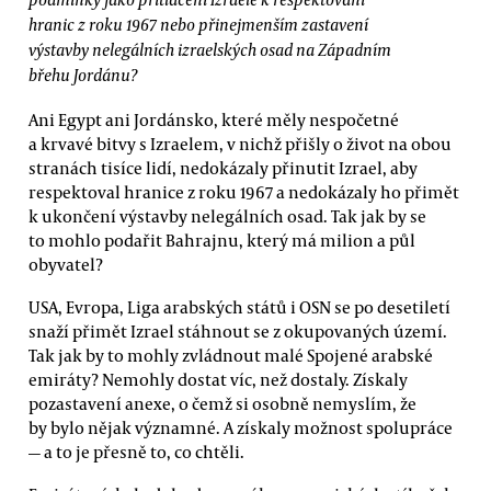
hranic z roku 1967 nebo přinejmenším zastavení
výstavby nelegálních izraelských osad na Západním
břehu Jordánu?
Ani Egypt ani Jordánsko, které měly nespočetné
a krvavé bitvy s Izraelem, v nichž přišly o život na obou
stranách tisíce lidí, nedokázaly přinutit Izrael, aby
respektoval hranice z roku 1967 a nedokázaly ho přimět
k ukončení výstavby nelegálních osad. Tak jak by se
to mohlo podařit Bahrajnu, který má milion a půl
obyvatel?
USA, Evropa, Liga arabských států i OSN se po desetiletí
snaží přimět Izrael stáhnout se z okupovaných území.
Tak jak by to mohly zvládnout malé Spojené arabské
emiráty? Nemohly dostat víc, než dostaly. Získaly
pozastavení anexe, o čemž si osobně nemyslím, že
by bylo nějak významné. A získaly možnost spolupráce
— a to je přesně to, co chtěli.