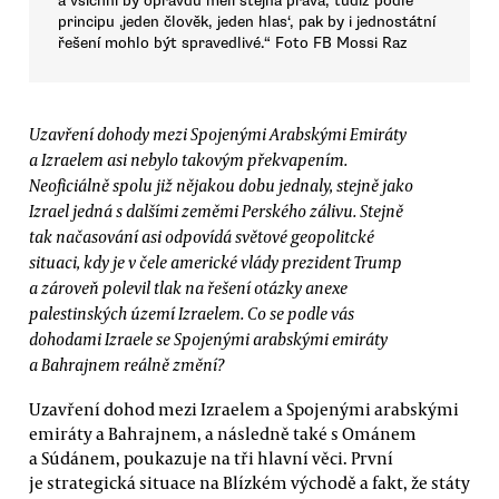
a všichni by opravdu měli stejná práva, tudíž podle
principu ‚jeden člověk, jeden hlas‘, pak by i jednostátní
řešení mohlo být spravedlivé.“ Foto FB Mossi Raz
Uzavření dohody mezi Spojenými Arabskými Emiráty
a Izraelem asi nebylo takovým překvapením.
Neoficiálně spolu již nějakou dobu jednaly, stejně jako
Izrael jedná s dalšími zeměmi Perského zálivu. Stejně
tak načasování asi odpovídá světové geopolitcké
situaci, kdy je v čele americké vlády prezident Trump
a zároveň polevil tlak na řešení otázky anexe
palestinských území Izraelem. Co se podle vás
dohodami Izraele se Spojenými arabskými emiráty
a Bahrajnem reálně změní?
Uzavření dohod mezi Izraelem a Spojenými arabskými
emiráty a Bahrajnem, a následně také s Ománem
a Súdánem, poukazuje na tři hlavní věci. První
je strategická situace na Blízkém východě a fakt, že státy