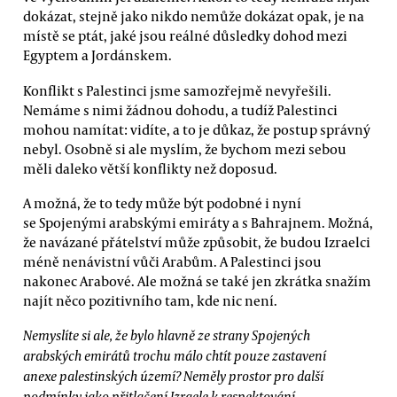
dokázat, stejně jako nikdo nemůže dokázat opak, je na
místě se ptát, jaké jsou reálné důsledky dohod mezi
Egyptem a Jordánskem.
Konflikt s Palestinci jsme samozřejmě nevyřešili.
Nemáme s nimi žádnou dohodu, a tudíž Palestinci
mohou namítat: vidíte, a to je důkaz, že postup správný
nebyl. Osobně si ale myslím, že bychom mezi sebou
měli daleko větší konflikty než doposud.
A možná, že to tedy může být podobné i nyní
se Spojenými arabskými emiráty a s Bahrajnem. Možná,
že navázané přátelství může způsobit, že budou Izraelci
méně nenávistní vůči Arabům. A Palestinci jsou
nakonec Arabové. Ale možná se také jen zkrátka snažím
najít něco pozitivního tam, kde nic není.
Nemyslíte si ale, že bylo hlavně ze strany Spojených
arabských emirátů trochu málo chtít pouze zastavení
anexe palestinských území? Neměly prostor pro další
podmínky jako přitlačení Izraele k respektování