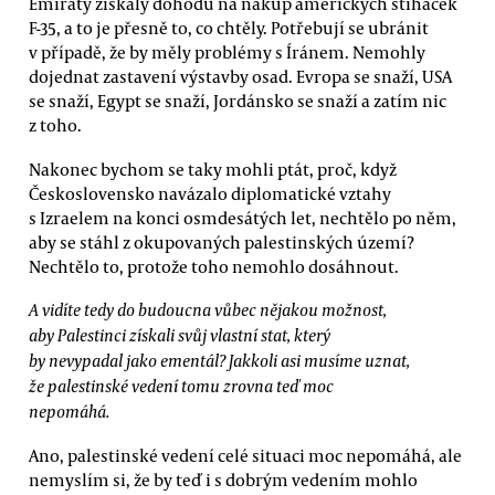
Emiráty získaly dohodu na nákup amerických stíhaček
F-35, a to je přesně to, co chtěly. Potřebují se ubránit
v případě, že by měly problémy s Íránem. Nemohly
dojednat zastavení výstavby osad. Evropa se snaží, USA
se snaží, Egypt se snaží, Jordánsko se snaží a zatím nic
z toho.
Nakonec bychom se taky mohli ptát, proč, když
Československo navázalo diplomatické vztahy
s Izraelem na konci osmdesátých let, nechtělo po něm,
aby se stáhl z okupovaných palestinských území?
Nechtělo to, protože toho nemohlo dosáhnout.
A vidíte tedy do budoucna vůbec nějakou možnost,
aby Palestinci získali svůj vlastní stat, který
by nevypadal jako ementál? Jakkoli asi musíme uznat,
že palestinské vedení tomu zrovna teď moc
nepomáhá.
Ano, palestinské vedení celé situaci moc nepomáhá, ale
nemyslím si, že by teď i s dobrým vedením mohlo