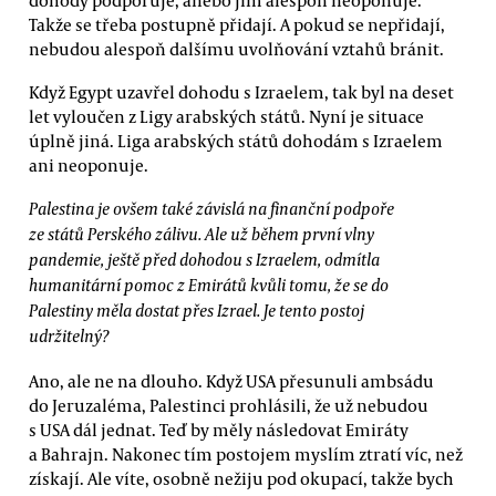
Takže se třeba postupně přidají. A pokud se nepřidají,
nebudou alespoň dalšímu uvolňování vztahů bránit.
Když Egypt uzavřel dohodu s Izraelem, tak byl na deset
let vyloučen z Ligy arabských států. Nyní je situace
úplně jiná. Liga arabských států dohodám s Izraelem
ani neoponuje.
Palestina je ovšem také závislá na finanční podpoře
ze států Perského zálivu. Ale už během první vlny
pandemie, ještě před dohodou s Izraelem, odmítla
humanitární pomoc z Emirátů kvůli tomu, že se do
Palestiny měla dostat přes Izrael. Je tento postoj
udržitelný?
Ano, ale ne na dlouho. Když USA přesunuli ambsádu
do Jeruzaléma, Palestinci prohlásili, že už nebudou
s USA dál jednat. Teď by měly následovat Emiráty
a Bahrajn. Nakonec tím postojem myslím ztratí víc, než
získají. Ale víte, osobně nežiju pod okupací, takže bych