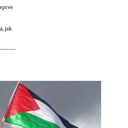
teprve
h
, jak