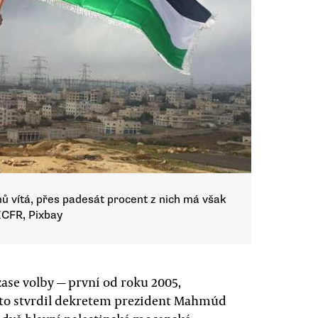
mů vítá, přes padesát procent z nich má však
ECFR, Pixbay
ase volby — první od roku 2005,
 to stvrdil dekretem prezident Mahmúd