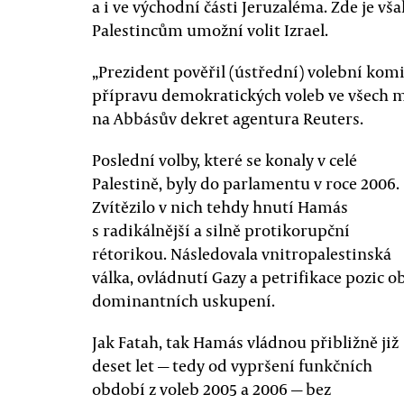
a i ve východní části Jeruzaléma. Zde je v
Palestincům umožní volit Izrael.
„Prezident pověřil (ústřední) volební komisi
přípravu demokratických voleb ve všech 
na Abbásův dekret agentura Reuters.
Poslední volby, které se konaly v celé
Palestině, byly do parlamentu v roce 2006.
Zvítězilo v nich tehdy hnutí Hamás
s radikálnější a silně protikorupční
rétorikou. Následovala vnitropalestinská
válka, ovládnutí Gazy a petrifikace pozic o
dominantních uskupení.
Jak Fatah, tak Hamás vládnou přibližně již
deset let — tedy od vypršení funkčních
období z voleb 2005 a 2006 — bez