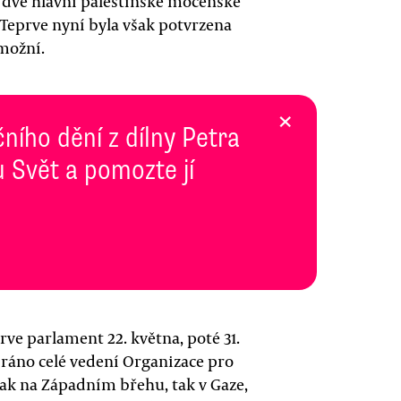
 dvě hlavní palestinské mocenské
 Teprve nyní byla však potvrzena
umožní.
×
ního dění z dílny Petra
 Svět a pomozte jí
rve parlament 22. května, poté 31.
ráno celé vedení Organizace pro
jak na Západním břehu, tak v Gaze,