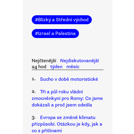
#
Blízký a Střední východ
#
Izrael a Palestina
Nejčtenější
Nejdiskutovanější
24 hod
týden
měsíc
1.
Sucho v době motoristické
2.
Tři a půl roku vládní
zmocněnkyní pro Romy: Co jsme
dokázali a proč jsem odešla
3.
Evropa se změně klimatu
přizpůsobí. Otázkou je kdy, jak a
co s příčinami