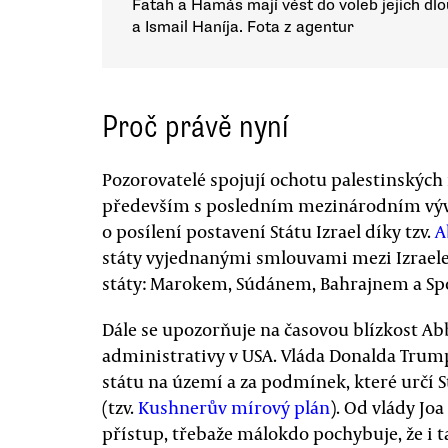
Fatah a Hamás mají vést do voleb jejich dl
a Ismail Haníja. Fota z agentur
Proč právě nyní
Pozorovatelé spojují ochotu palestinskýc
především s posledním mezinárodním výv
o posílení postavení Státu Izrael díky tzv.
A
státy vyjednanými smlouvami mezi Izrae
státy: Marokem, Súdánem, Bahrajnem a Sp
Dále se upozorňuje na časovou blízkost Ab
administrativy v USA. Vláda Donalda Trum
státu na území a za podmínek, které určí 
(tzv.
Kushnerův mírový plán
). Od vlády Joa
přístup, třebaže málokdo pochybuje, že i t