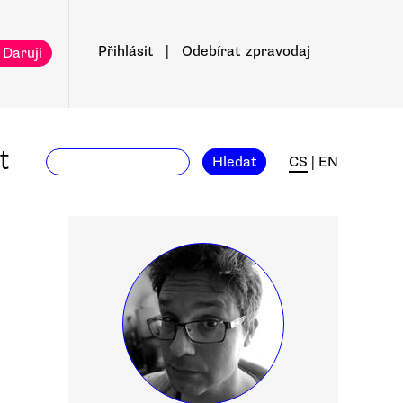
Přihlásit
|
Odebírat
zpravodaj
 Daruji
t
Hledat
CS
|
EN