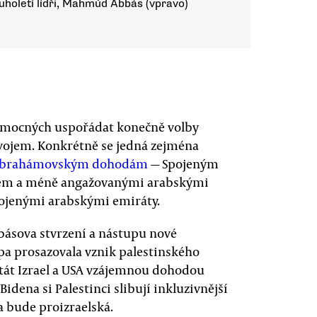
ouholetí lídři, Mahmúd Abbás (vpravo)
h mocných uspořádat konečně volby
ojem. Konkrétně se jedná zejména
brahámovským dohodám
— Spojeným
lem a méně angažovanými arabskými
ojenými arabskými emiráty.
básova stvrzení a nástupu nové
pa prosazovala vznik palestinského
Stát Izrael a USA vzájemnou dohodou
 Bidena si Palestinci slibují inkluzivnější
a bude proizraelská.