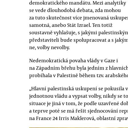
demokratického mandátu. Mezi analytiky
se vede dlouhodobá debata, zda mohou
za tuto skutečnost více jmenovaná uskupe
samotná, anebo Stát Izrael. Ten totiž
soustavně vyhlašuje, s jakými palestinský
představiteli bude spolupracovat a s jaký
ne, volby nevolby.
Nedemokratická povaha vlády v Gaze i
na Západním břehu byla jedním z hlavních 
probíhala v Palestině během tzv. arabského
„Hlavní palestinská uskupení se pokusila 
jednotnou vládu a vypsat volby, nikdy se 
situace je jiná v tom, že podle uzavřené do
a teprve poté se má řešit sjednocování repr
na France 24 Irris Maklerová, oblastní zpra