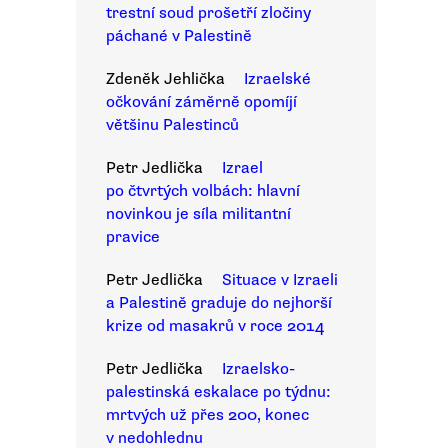
trestní soud prošetří zločiny
páchané v Palestině
Zdeněk Jehlička
Izraelské
očkování záměrně opomíjí
většinu Palestinců
Petr Jedlička
Izrael
po čtvrtých volbách: hlavní
novinkou je síla militantní
pravice
Petr Jedlička
Situace v Izraeli
a Palestině graduje do nejhorší
krize od masakrů v roce 2014
Petr Jedlička
Izraelsko-
palestinská eskalace po týdnu:
mrtvých už přes 200, konec
v nedohlednu