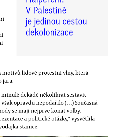
V Palestině
ní
je jedinou cestou
dekolonizace
mi
mi
motivů lidové protestní vlny, která
 jara.
v minulé dekádě několikrát sestavit
to však opravdu nepodařilo (…) Současná
hody se mají nejprve konat volby,
ezentace a politické otázky,“ vysvětlila
vodajka stanice.