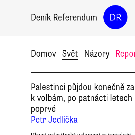
Deník Referendum
DR
Domov
Svět
Názory
Repo
Palestinci půjdou konečně z
k volbám, po patnácti letech
poprvé
Petr Jedlička
Hlavní palestinská uskupení se tentokrát