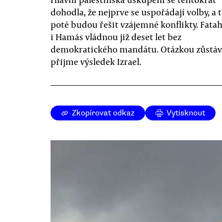
dohodla, že nejprve se uspořádají volby, a 
poté budou řešit vzájemné konflikty. Fata
i Hamás vládnou již deset let bez
demokratického mandátu. Otázkou zůstává
přijme výsledek Izrael.
Zkopírovat odkaz
Vytisknout