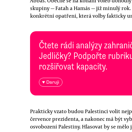
Abbás. Obecně se na konání voleb dohodly
skupiny — Fatah a Hamás — již minulý rok.
konkrétní opatření, která volby fakticky 
Čtete rádi analýzy zahranič
Jedličky? Podpořte rubriku
rozšiřovat kapacity.
♥ Daruji
Prakticky vzato budou Palestinci volit nejp
července prezidenta, a nakonec má být vyb
osvobození Palestiny. Hlasovat by se mělo 