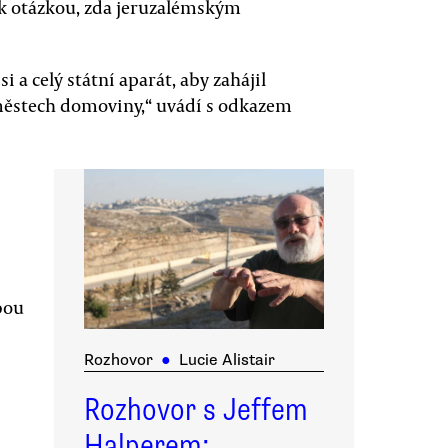
šak otázkou, zda jeruzalémským
 a celý státní aparát, aby zahájil
městech domoviny,“ uvádí s odkazem
bou
Rozhovor
●
Lucie Alistair
Rozhovor s Jeffem
Halperem: