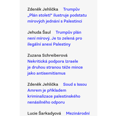
Zdeněk Jehlička
Trumpův
„Plán století“ ilustruje podstatu
mírových jednání s Palestinci
Jehuda Šaul
Trumpův plán
není mírový. Je to zelená pro
ilegální anexi Palestiny
Zuzana Schreiberová
Nekritická podpora Izraele
je druhou stranou téže mince
jako antisemitismus
Zdeněk Jehlička
Soud s Issou
Amrem je příkladem
kriminalizace palestinského
nenásilného odporu
Lucie Šarkadyová
Mezinárodní