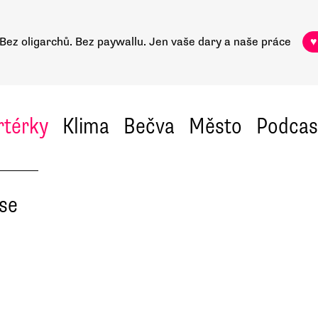
Bez oligarchů. Bez paywallu.
Jen vaše dary a naše práce
♥
rtérky
Klima
Bečva
Město
Podcas
ase