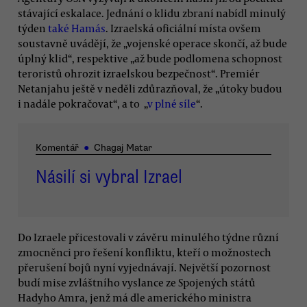
stávající eskalace. Jednání o klidu zbraní nabídl minulý
týden
také Hamás
. Izraelská oficiální místa ovšem
soustavně uvádějí, že „vojenské operace skončí, až bude
úplný klid“, respektive „až bude podlomena schopnost
teroristů ohrozit izraelskou bezpečnost“. Premiér
Netanjahu ještě v neděli zdůrazňoval, že „útoky budou
i nadále pokračovat“, a to „
v plné síle
“.
Komentář
●
Chagaj Matar
Násilí si vybral Izrael
Do Izraele přicestovali v závěru minulého týdne různí
zmocněnci pro řešení konfliktu, kteří o možnostech
přerušení bojů nyní vyjednávají. Největší pozornost
budí mise zvláštního vyslance ze Spojených států
Hadyho Amra, jenž má dle amerického ministra