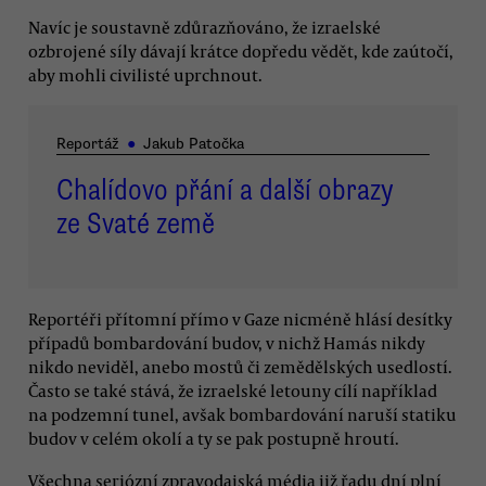
Navíc je soustavně zdůrazňováno, že izraelské
ozbrojené síly dávají krátce dopředu vědět, kde zaútočí,
aby mohli civilisté uprchnout.
Reportáž
●
Jakub Patočka
Chalídovo přání a další obrazy
ze Svaté země
Reportéři přítomní přímo v Gaze nicméně hlásí desítky
případů bombardování budov, v nichž Hamás nikdy
nikdo neviděl, anebo mostů či zemědělských usedlostí.
Často se také stává, že izraelské letouny cílí například
na podzemní tunel, avšak bombardování naruší statiku
budov v celém okolí a ty se pak postupně hroutí.
Všechna seriózní zpravodajská média již řadu dní plní