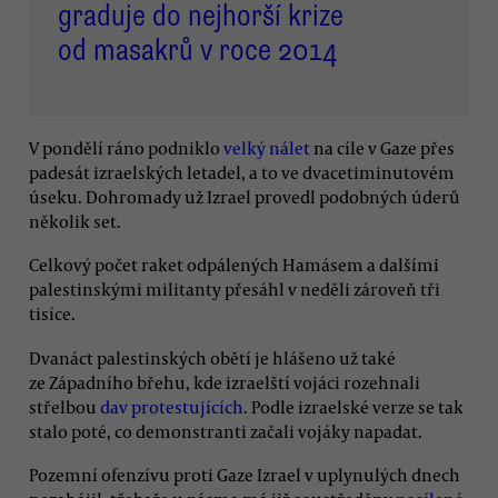
graduje do nejhorší krize
od masakrů v roce 2014
V pondělí ráno podniklo
velký nálet
na cíle v Gaze přes
padesát izraelských letadel, a to ve dvacetiminutovém
úseku. Dohromady už Izrael provedl podobných úderů
několik set.
Celkový počet raket odpálených Hamásem a dalšími
palestinskými militanty přesáhl v neděli zároveň tři
tisíce.
Dvanáct palestinských obětí je hlášeno už také
ze Západního břehu, kde izraelští vojáci rozehnali
střelbou
dav protestujících
. Podle izraelské verze se tak
stalo poté, co demonstranti začali vojáky napadat.
Pozemní ofenzívu proti Gaze Izrael v uplynulých dnech