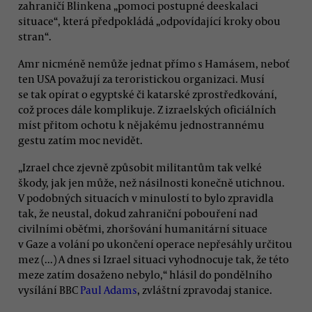
zahraničí Blinkena „pomoci postupné deeskalaci
situace“, která předpokládá „odpovídající kroky obou
stran“.
Amr nicméně nemůže jednat přímo s Hamásem, neboť
ten USA považují za teroristickou organizaci. Musí
se tak opírat o egyptské či katarské zprostředkování,
což proces dále komplikuje. Z izraelských oficiálních
míst přitom ochotu k nějakému jednostrannému
gestu zatím moc nevidět.
„Izrael chce zjevně způsobit militantům tak velké
škody, jak jen může, než násilnosti konečně utichnou.
V podobných situacích v minulostí to bylo zpravidla
tak, že neustal, dokud zahraniční pobouření nad
civilními oběťmi, zhoršování humanitární situace
v Gaze a volání po ukončení operace nepřesáhly určitou
mez (...) A dnes si Izrael situaci vyhodnocuje tak, že této
meze zatím dosaženo nebylo,“ hlásil do pondělního
vysílání BBC
Paul Adams
, zvláštní zpravodaj stanice.