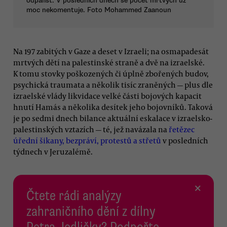
odpališť. V posledních dnech se počet mrtvých už
moc nekomentuje. Foto Mohammed Zaanoun
Na 197 zabitých v Gaze a deset v Izraeli; na osmapadesát
mrtvých dětí na palestinské straně a dvě na izraelské.
K tomu stovky poškozených či úplně zbořených budov,
psychická traumata a několik tisíc zraněných — plus dle
izraelské vlády likvidace velké části bojových kapacit
hnutí Hamás a několika desítek jeho bojovníků. Taková
je po sedmi dnech bilance aktuální eskalace v izraelsko-
palestinských vztazích — té, jež navázala na
řetězec
úřední šikany, bezpráví, protestů a střetů
v posledních
týdnech v Jeruzalémě.
×
Čtete rádi analýzy
zahraničního dění z dílny
Petra Jedličky? Podpořte