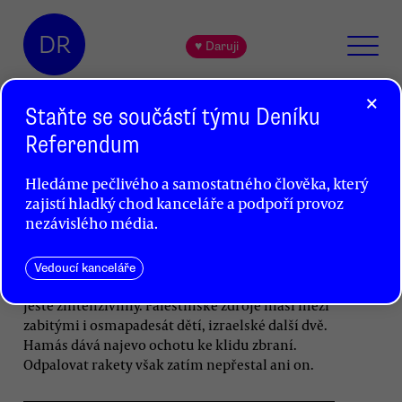
DR
♥ Daruji
×
Staňte se součástí týmu Deníku
Referendum
Izraelsko-palestinská eskalace
Hledáme pečlivého a samostatného člověka, který
po týdnu: mrtvých už přes 200,
zajistí hladký chod kanceláře a podpoří provoz
konec v nedohlednu
nezávislého média.
Petr Jedlička
Vedoucí kanceláře
Izraelské útoky na cíle v Gaze v posledních dnech
ještě zintenzivnily. Palestinské zdroje hlásí mezi
zabitými i osmapadesát dětí, izraelské další dvě.
Hamás dává najevo ochotu ke klidu zbraní.
Odpalovat rakety však zatím nepřestal ani on.