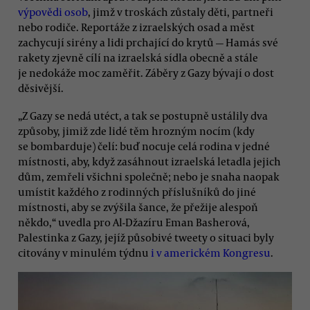
výpovědi osob
, jimž v troskách zůstaly děti, partneři
nebo rodiče. Reportáže z izraelských osad a měst
zachycují sirény a lidi prchající do krytů — Hamás své
rakety zjevně cílí na izraelská sídla obecně a stále
je nedokáže moc zaměřit. Záběry z Gazy bývají o dost
děsivější.
„Z Gazy se nedá utéct, a tak se postupně ustálily dva
způsoby, jimiž zde lidé těm hrozným nocím (kdy
se bombarduje) čelí: buď nocuje celá rodina v jedné
místnosti, aby, když zasáhnout izraelská letadla jejich
dům, zemřeli všichni společně; nebo je snaha naopak
umístit každého z rodinných příslušníků do jiné
místnosti, aby se zvýšila šance, že přežije alespoň
někdo,“ uvedla pro Al-Džazíru Eman Basherová,
Palestinka z Gazy, jejíž působivé tweety o situaci byly
citovány v minulém týdnu
i v americkém Kongresu
.