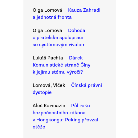
Olga Lomová
Kauza Zahradil
a jednotná fronta
Olga Lomová
Dohoda
o přátelské spolupráci
se systémovým rivalem
Lukáš Pachta
Dárek
Komunistické straně Číny
k jejímu stému výročí?
Lomová, Vlček
Čínská právní
dystopie
Aleš Karmazin
Půl roku
bezpečnostního zákona
v Hongkongu: Peking převzal
otěže