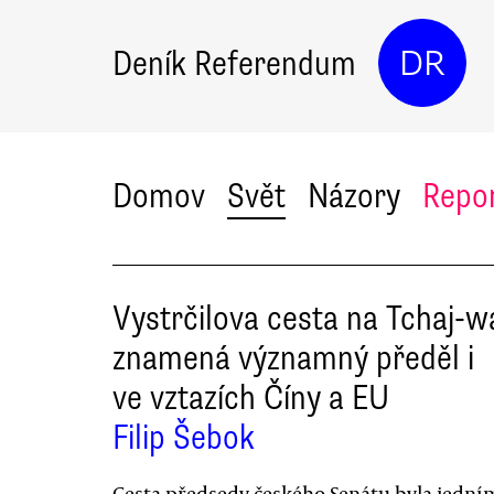
Deník Referendum
DR
Domov
Svět
Názory
Repo
Vystrčilova cesta na Tchaj-w
znamená významný předěl i
ve vztazích Číny a EU
Filip Šebok
Cesta předsedy českého Senátu byla jední