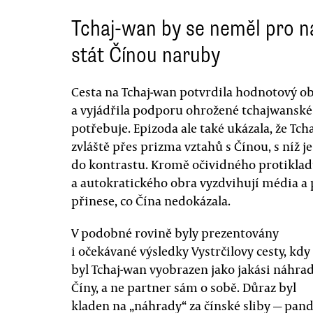
Tchaj-wan by se neměl pro n
stát Čínou naruby
Cesta na Tchaj-wan potvrdila hodnotový ob
a vyjádřila podporu ohrožené tchajwanské 
potřebuje. Epizoda ale také ukázala, že Tch
zvláště přes prizma vztahů s Čínou, s níž 
do kontrastu. Kromě očividného protikla
a autokratického obra vyzdvihují média a 
přinese, co Čína nedokázala.
V podobné rovině byly prezentovány
i očekávané výsledky Vystrčilovy cesty, kdy
byl Tchaj-wan vyobrazen jako jakási náhra
Číny, a ne partner sám o sobě. Důraz byl
kladen na „náhrady“ za čínské sliby — pand