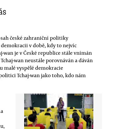
ás
sah české zahraniční politiky
demokracii v době, kdy to nejvíc
aj-wan je v České republice stále vnímán
je Tchaj-wan neustále porovnáván a dáván
du malé vyspělé demokracie
politici Tchaj-wan jako toho, kdo nám
da
u,