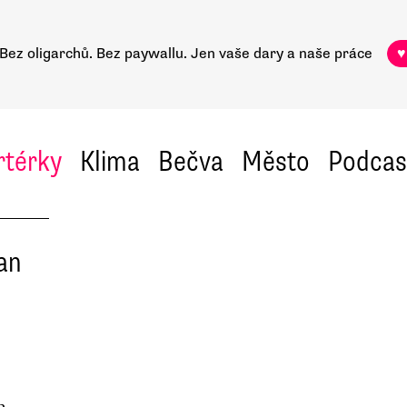
Bez oligarchů. Bez paywallu.
Jen vaše dary a naše práce
♥
rtérky
Klima
Bečva
Město
Podcas
an
m