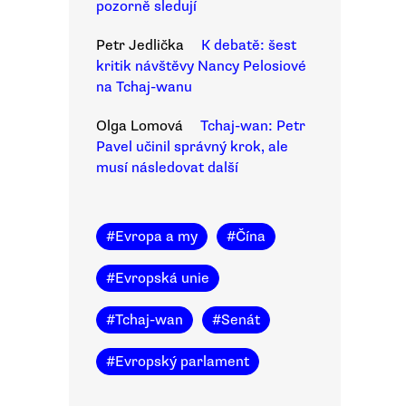
pozorně sledují
Petr Jedlička
K debatě: šest
kritik návštěvy Nancy Pelosiové
na Tchaj-wanu
Olga Lomová
Tchaj-wan: Petr
Pavel učinil správný krok, ale
musí následovat další
#
Evropa a my
#
Čína
#
Evropská unie
#
Tchaj-wan
#
Senát
#
Evropský parlament