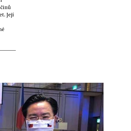
 činů
t. Její
né