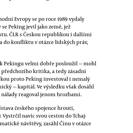
hodní Evropy se po roce 1989 vydaly
e Peking jevil jako země, jež
estu. ČLR s Českou republikou i dalšími
do konfliktu v otázce lidských práv,
ak Pekingu velmi dobře posloužil — mohl
 předchozího kritika, a tedy zásadní
ikou proto Peking investoval i nemalý
ický — kapitál. Ve výsledku však dosáhl
ké nálady reagoval jenom hrozbami.
edstava českého spojence hroutí,
 Vystrčil navíc svou cestou do Tchaj-
lomatické návštěvy, zasáhl Čínu v otázce