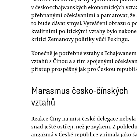
v česko-tchajwanských ekonomických vztazí
přehnanými očekáváními a pamatovat, že 
to bude dávat smysl. Vytváření obrazu o
kvalitními politickými vztahy bylo nakonec
kritici Zemanovy politiky vůči Pekingu.
Konečně je potřebné vztahy s Tchaj-wanem
vztahů s Čínou a s tím spojenými očekávání
přístup prospěšný jak pro Českou republik
Marasmus česko-čínských
vztahů
Reakce Číny na misi české delegace nebyla
snad ještě ostřeji, než je zvykem. Z pohle
angažmá v České republice vnímala jako ša