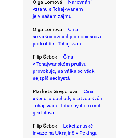
Olga Lomová
Narovnání
vztahů s Tchaj-wanem
je v našem zájmu
Olga Lomová
Čína
se vakcínovou diplomacií snaží
podrobit si Tchaj-wan
Filip Šebok
Čína
v Tchajwanském průlivu
provokuje, na válku se však
nejspíš nechystá
Markéta Gregorová
Čína
ukončila obchody s Litvou kvůli
Tchaj-wanu. Litvě bychom měli
gratulovat
Filip Šebok
Lekci z ruské
invaze na Ukrajině v Pekingu