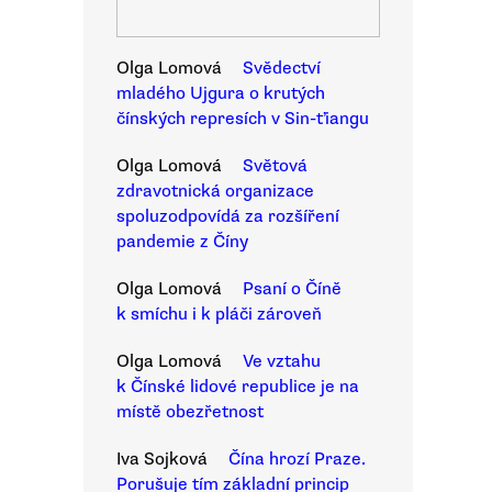
Olga Lomová
Svědectví
mladého Ujgura o krutých
čínských represích v Sin-ťiangu
Olga Lomová
Světová
zdravotnická organizace
spoluzodpovídá za rozšíření
pandemie z Číny
Olga Lomová
Psaní o Číně
k smíchu i k pláči zároveň
Olga Lomová
Ve vztahu
k Čínské lidové republice je na
místě obezřetnost
Iva Sojková
Čína hrozí Praze.
Porušuje tím základní princip