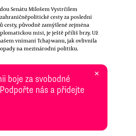
sedou Senátu Milošem Vystrčilem
 zahraničněpolitické cesty za poslední
ů cesty, původně zamýšlené zejména
lomatickou misi, je ještě příliš brzy. Už
našem vnímaní Tchaj-wanu, jak ovlivnila
 dopady na mezinárodní politiku.
×
inii boje za svobodné
 Podpořte nás a přidejte