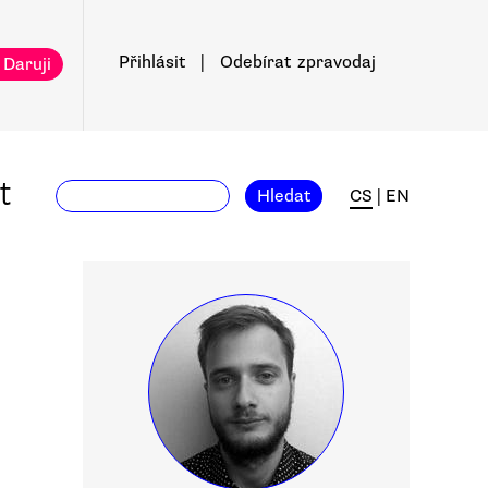
Přihlásit
|
Odebírat
zpravodaj
 Daruji
t
Hledat
CS
|
EN