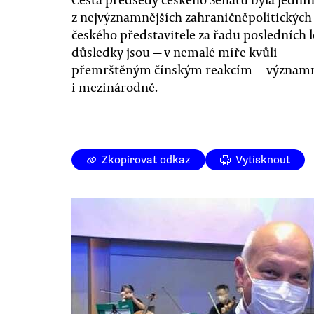
z nejvýznamnějších zahraničněpolitických
českého představitele za řadu posledních le
důsledky jsou — v nemalé míře kvůli
přemrštěným čínským reakcím — význam
i mezinárodně.
Zkopírovat odkaz
Vytisknout