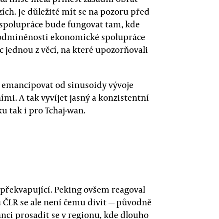
ch. Je důležité mít se na pozoru před
spolupráce bude fungovat tam, kde
 podmíněnosti ekonomické spolupráce
 jednou z věcí, na které upozorňovali
 emancipovat od sinusoidy vývoje
mi. A tak vyvíjet jasný a konzistentní
u tak i pro Tchaj-wan.
 překvapující. Peking ovšem reagoval
du ČLR se ale není čemu divit — původně
nci prosadit se v regionu, kde dlouho