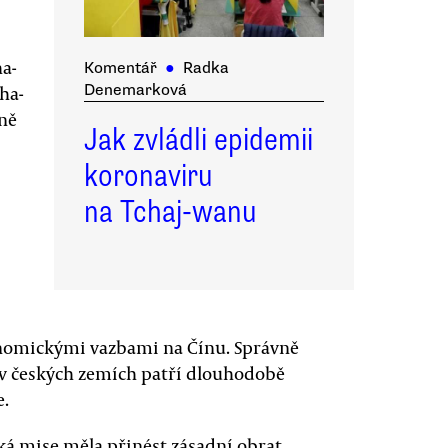
a-
Komentář
●
Radka
Denemarková
ha-
áně
Jak zvládli epidemii
koronaviru
na Tchaj-wanu
ekonomickými vazbami na Čínu. Správně
 v českých zemích patří dlouhodobě
e.
ická mise měla přinést zásadní obrat