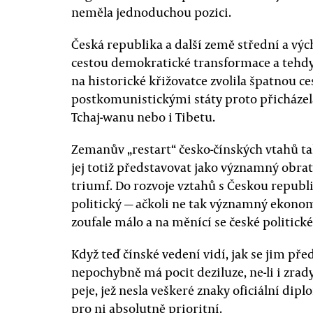
neměla jednoduchou pozici.
Česká republika a další země střední a výc
cestou demokratické transformace a tehdy s
na historické křižovatce zvolila špatnou c
postkomunistickými státy proto přicházela 
Tchaj-wanu nebo i Tibetu.
Zemanův „restart“ česko-čínských vtahů t
jej totiž představovat jako významný obrat
triumf. Do rozvoje vztahů s Českou republ
politický — ačkoli ne tak významný ekonom
zoufale málo a na měnící se české politic
Když teď čínské vedení vidí, jak se jim př
nepochybně má pocit deziluze, ne-li i zrady.
peje, jež nesla veškeré znaky oficiální dip
pro ni absolutně prioritní.