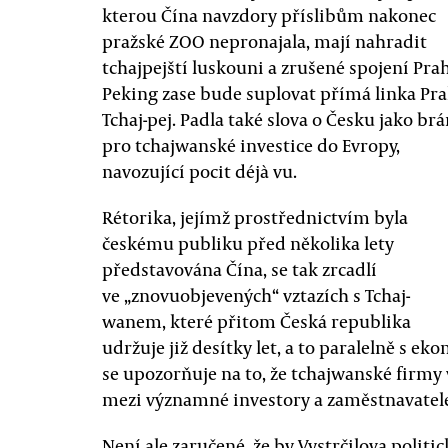
kterou Čína navzdory příslibům nakonec
pražské ZOO nepronajala, mají nahradit
tchajpejští luskouni a zrušené spojení Prah
Peking zase bude suplovat přímá linka Pra
Tchaj-pej. Padla také slova o Česku jako br
pro tchajwanské investice do Evropy,
navozující pocit déjà vu.
Rétorika, jejímž prostřednictvím byla
českému publiku před několika lety
představována Čína, se tak zrcadlí
ve „znovuobjevených“ vztazích s Tchaj-
wanem, které přitom Česká republika
udržuje již desítky let, a to paralelně s 
se upozorňuje na to, že tchajwanské firmy
mezi významné investory a zaměstnavatel
Není ale zaručené, že by Vystrčilova polit