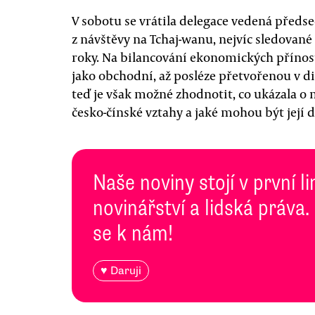
V sobotu se vrátila delegace vedená před
z návštěvy na Tchaj-wanu, nejvíc sledované
roky. Na bilancování ekonomických přínos
jako obchodní, až posléze přetvořenou v dip
teď je však možné zhodnotit, co ukázala o 
česko-čínské vztahy a jaké mohou být její
Naše noviny stojí v první l
novinářství a lidská práva.
se k nám!
♥ Daruji