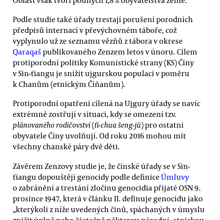
Podle studie také úřady trestají porušení porodních
předpisů internací v převýchovném táboře, což
vyplynulo už ze seznamu vězňů z tábora v okrese
Qaraqaš
publikovaného Zenzem letos v únoru. Cílem
protiporodní politiky Komunistické strany (KS) Číny
v Sin-ťiangu je snížit ujgurskou populaci v poměru
k Chanům (etnickým Číňanům).
Protiporodní opatření cílená na Ujgury úřady se navíc
extrémně zostřují v situaci, kdy se omezení tzv.
plánovaného rodičovství
(
ťi-chua šeng-jü
) pro ostatní
obyvatele Číny uvolňují. Od roku 2016 mohou mít
všechny chanské páry dvě děti.
Závěrem Zenzovy studie je, že čínské úřady se v Sin-
ťiangu dopouštějí genocidy podle definice
Úmluvy
o zabránění a trestání zločinu genocidia přijaté OSN 9.
prosince 1947, která v článku II. definuje genocidu jako
„kterýkoli z níže uvedených činů, spáchaných v úmyslu
zničit úplně nebo částečně některou národní, etnickou,