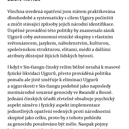
Všechna uvedená opatření jsou státem praktikována
dlouhodobě a systematicky s cílem Ujgury počínštit
a zničit stávající způsoby jejich národní identifikace.
Úspěšné provádění této politiky by znamenalo zánik
Ujgurů coby autonomní etnické skupiny s vlastním
světonázorem, jazykem, náboženstvím, kulturou,
společenskou strukturou, elitami, médii a dalšími
atributy důstojně žijících lidských bytostí.
I když v Sin-ťiangu čínský režim běžně nesahá k masové
fyzické likvidaci Ujgurů, přesto prováděná politika
pomalu ale jistě směřuje k eliminaci Ujgurů
a ujgurskosti v Sin-ťiangu podobně jako naposledy
mezinárodně souzené genocidy ve Rwandě a Bosně.
Jednání čínských úřadů zřetelně obsahuje psychický
aspekt záměru i fyzický aspekt implementace
jednotlivých opatření vedených proti národnostní
skupině jako celku, proto by z tohoto pohledu
za genocidu považováno být mělo. Naopak pojmy