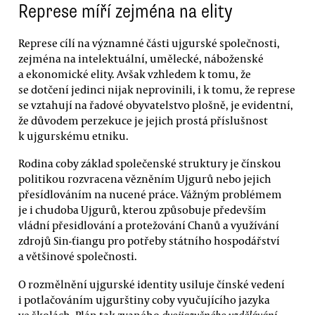
Represe míří zejména na elity
Represe cílí na významné části ujgurské společnosti,
zejména na intelektuální, umělecké, náboženské
a ekonomické elity. Avšak vzhledem k tomu, že
se dotčení jedinci nijak neprovinili, i k tomu, že represe
se vztahují na řadové obyvatelstvo plošně, je evidentní,
že důvodem perzekuce je jejich prostá příslušnost
k ujgurskému etniku.
Rodina coby základ společenské struktury je čínskou
politikou rozvracena vězněním Ujgurů nebo jejich
přesídlováním na nucené práce. Vážným problémem
je i chudoba Ujgurů, kterou způsobuje především
vládní přesidlování a protežování Chanů a využívání
zdrojů Sin-ťiangu pro potřeby státního hospodářství
a většinové společnosti.
O rozmělnění ujgurské identity usiluje čínské vedení
i potlačováním ujgurštiny coby vyučujícího jazyka
ve školách. Plán tak zvaného
dvojjazyčného vzdělávání