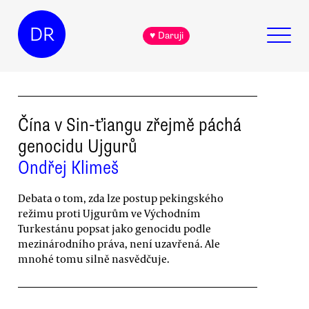
DR
♥ Daruji
Čína v Sin-ťiangu zřejmě páchá
genocidu Ujgurů
Ondřej Klimeš
Debata o tom, zda lze postup pekingského
režimu proti Ujgurům ve Východním
Turkestánu popsat jako genocidu podle
mezinárodního práva, není uzavřená. Ale
mnohé tomu silně nasvědčuje.