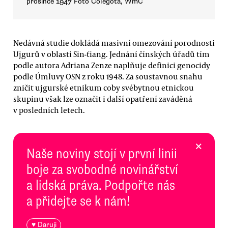
prosince 1947 Foto Colegota, WmC
Nedávná studie dokládá masivní omezování porodnosti
Ujgurů v oblasti Sin-ťiang. Jednání čínských úřadů tím
podle autora Adriana Zenze naplňuje definici genocidy
podle Úmluvy OSN z roku 1948. Za soustavnou snahu
zničit ujgurské etnikum coby svébytnou etnickou
skupinu však lze označit i další opatření zaváděná
v posledních letech.
×
Naše noviny stojí v první linii
boje za svobodné novinářství
a lidská práva. Podpořte nás
a přidejte se k nám!
♥ Daruji