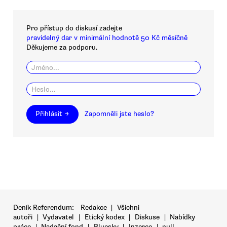
Pro přístup do diskusí zadejte
pravidelný dar v minimální hodnotě 50 Kč měsíčně
Děkujeme za podporu.
Přihlásit →
Zapomněli jste heslo?
Deník Referendum:
Redakce
|
Všichni
autoři
|
Vydavatel
|
Etický kodex
|
Diskuse
|
Nabídky
práce
|
Nadační fond
|
Bluesky
|
Inzerce
|
null