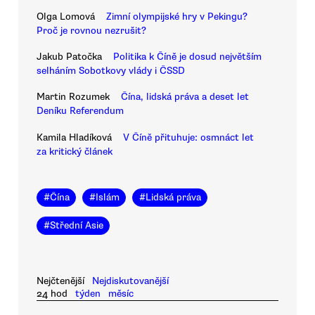
Olga Lomová
Zimní olympijské hry v Pekingu?
Proč je rovnou nezrušit?
Jakub Patočka
Politika k Číně je dosud největším
selháním Sobotkovy vlády i ČSSD
Martin Rozumek
Čína, lidská práva a deset let
Deníku Referendum
Kamila Hladíková
V Číně přituhuje: osmnáct let
za kritický článek
#
Čína
#
Islám
#
Lidská práva
#
Střední Asie
Nejčtenější
Nejdiskutovanější
24 hod
týden
měsíc