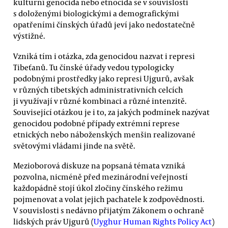
kulturní genocida nebo etnocida se v souvislosti
s doloženými biologickými a demografickými
opatřeními čínských úřadů jeví jako nedostatečně
výstižné.
Vzniká tím i otázka, zda genocidou nazvat i represi
Tibeťanů. Tu čínské úřady vedou typologicky
podobnými prostředky jako represi Ujgurů, avšak
v různých tibetských administrativních celcích
ji využívají v různé kombinaci a různé intenzitě.
Související otázkou je i to, za jakých podmínek nazývat
genocidou podobné případy extrémní represe
etnických nebo náboženských menšin realizované
světovými vládami jinde na světě.
Mezioborová diskuze na popsaná témata vzniká
pozvolna, nicméně před mezinárodní veřejností
každopádně stojí úkol zločiny čínského režimu
pojmenovat a volat jejich pachatele k zodpovědnosti.
V souvislosti s nedávno přijatým Zákonem o ochraně
lidských práv Ujgurů (
Uyghur Human Rights Policy Act
)