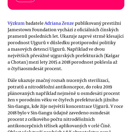
Výzkum
badatele
Adriana Zenze
publikovaný prestižní
Jamestown Foundation vychází z oficiálních čínských
pramenů posledních let. Ukazuje zaprvé strmě klesající
porodnost Ujgurů v důsledku protiporodní politiky
a masových detencí Ujgurů. Například ve dvou
největších převážně ujgurských prefekturách (Kašgar
a Chotan) mezi lety 2015 a 2018 porodnost poklesla až
o čtyřiaosmdesát procent.
Dále ukazuje značný rozsah nucených sterilizací,
potratů a nitroděložní antikoncepce, do roku 2019
plánovaných například nejméně u osmdesáti procent
žen v porodním věku ve čtyřech prefekturách jižního
Sin-ťiangu, kde žije největší koncentrace Ujgurů. V roce
2018 bylo v Sin-ťiangu údajně zavedeno osmdesát
procent z celkového počtu nitroděložních
antikoncepčních tělísek aplikovaných v celé Číně.
Oblast však tvoří pouhých 1,8 % obyvatelstva země.