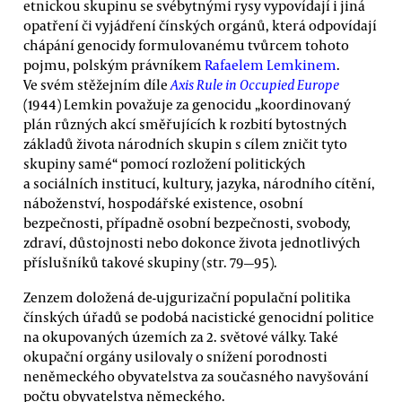
etnickou skupinu se svébytnými rysy vypovídají i jiná
opatření či vyjádření čínských orgánů, která odpovídají
chápání genocidy formulovanému tvůrcem tohoto
pojmu, polským právníkem
Rafaelem Lemkinem
.
Ve svém stěžejním díle
Axis Rule in Occupied Europe
(1944) Lemkin považuje za genocidu „koordinovaný
plán různých akcí směřujících k rozbití bytostných
základů života národních skupin s cílem zničit tyto
skupiny samé“ pomocí rozložení politických
a sociálních institucí, kultury, jazyka, národního cítění,
náboženství, hospodářské existence, osobní
bezpečnosti, případně osobní bezpečnosti, svobody,
zdraví, důstojnosti nebo dokonce života jednotlivých
příslušníků takové skupiny (str. 79—95).
Zenzem doložená de-ujgurizační populační politika
čínských úřadů se podobá nacistické genocidní politice
na okupovaných územích za 2. světové války. Také
okupační orgány usilovaly o snížení porodnosti
neněmeckého obyvatelstva za současného navyšování
počtu obyvatelstva německého.