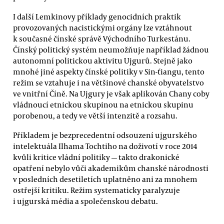
I další Lemkinovy příklady genocidních praktik
provozovaných nacistickými orgány lze vztáhnout
k současné čínské správě Východního Turkestánu.
Čínský politický systém neumožňuje například žádnou
autonomní politickou aktivitu Ujgurů. Stejně jako
mnohé jiné aspekty čínské politiky v Sin-ťiangu, tento
režim se vztahuje i na většinové chanské obyvatelstvo
ve vnitřní Číně. Na Ujgury je však aplikován Chany coby
vládnoucí etnickou skupinou na etnickou skupinu
porobenou, a tedy ve větší intenzitě a rozsahu.
Příkladem je bezprecedentní odsouzení ujgurského
intelektuála Ilhama Tochtiho na doživotí v roce 2014
kvůli kritice vládní politiky — takto drakonické
opatření nebylo vůči akademikům chanské národnosti
v posledních desetiletích uplatněno ani za mnohem
ostřejší kritiku. Režim systematicky paralyzuje
i ujgurská média a společenskou debatu.