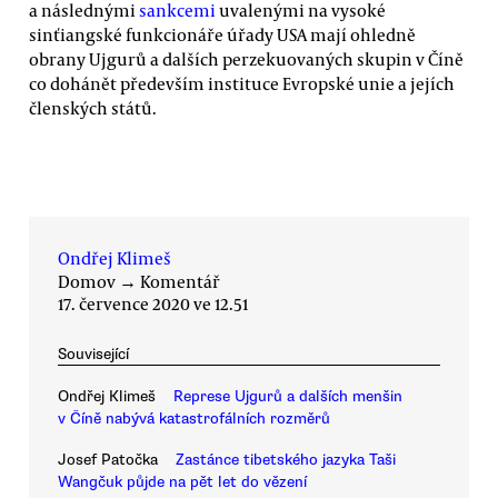
a následnými
sankcemi
uvalenými na vysoké
sinťiangské funkcionáře úřady USA mají ohledně
obrany Ujgurů a dalších perzekuovaných skupin v Číně
co dohánět především instituce Evropské unie a jejích
členských států.
Ondřej Klimeš
Domov
→
Komentář
17. července 2020 ve 12.51
Související
Ondřej Klimeš
Represe Ujgurů a dalších menšin
v Číně nabývá katastrofálních rozměrů
Josef Patočka
Zastánce tibetského jazyka Taši
Wangčuk půjde na pět let do vězení