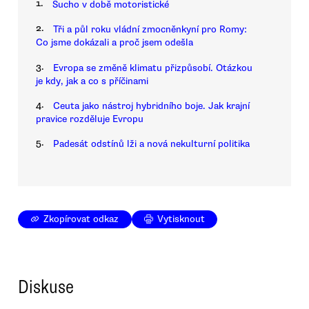
1.
Sucho v době motoristické
2.
Tři a půl roku vládní zmocněnkyní pro Romy:
Co jsme dokázali a proč jsem odešla
3.
Evropa se změně klimatu přizpůsobí. Otázkou
je kdy, jak a co s příčinami
4.
Ceuta jako nástroj hybridního boje. Jak krajní
pravice rozděluje Evropu
5.
Padesát odstínů lži a nová nekulturní politika
Zkopírovat odkaz
Vytisknout
Diskuse