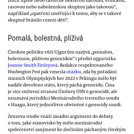
rasovou nebo náboženskou skupinu jako takovou“,
například „opatření směřující k tomu, aby se v takové
skupině bránilo rození dětí“.
Pomalá, bolestná, plíživá
Čínskou politiku vůči Ujgurům nazývá „pomalou,
bolestnou, plíživou genocidou“ i přední ujguristka
Joanne Smith Finleyová
. Redakce respektovaného
Washington Post
pak vznesla
otázku
, zda by pořádání
zimních Olympijských her 2022 v Pekingu mělo být
nadále dovoleno státu, který páchá genocidu. Čína
je sice smluvní stranou Úmluvy OSN o genocidě, ale
neuznává jurisdikci Mezinárodního trestního soudu
v Haagu, který jednotlivce obviněné z genocidy soudí.
Zenzova studie vnáší zásadní argument do debaty
o tom, jaké stanovisko by mělo mezinárodní
společenství zaujmout ke zločinům páchaným čínským