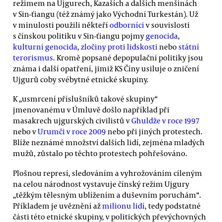
režimem na Ujgurech, Kazaších a dalších menšinách
v Sin-ťiangu (též známý jako Východní Turkestán). Už
v minulosti použili někteří
odborníci
v souvislosti
s čínskou politiku v Sin-ťiangu pojmy
genocida
,
kulturní genocida
,
zločiny proti lidskosti
nebo
státní
terorismus
. Kromě popsané depopulační politiky jsou
známa i další opatření, jimiž KS Číny usiluje o zničení
Ujgurů coby svébytné etnické skupiny.
K „usmrcení příslušníků takové skupiny“
jmenovanému v Úmluvě došlo například při
masakrech ujgurských civilistů v
Ghuldže v roce 1997
nebo v
Urumči v roce 2009
nebo při jiných protestech.
Blíže neznámé množství dalších lidí, zejména mladých
mužů, zůstalo po těchto protestech pohřešováno.
Plošnou represí, sledováním a vyhrožováním cíleným
na celou národnost vystavuje čínský režim Ujgury
„těžkým tělesným ublížením a duševním poruchám“.
Příkladem je uvěznění až
milionu lidí
, tedy podstatné
části této etnické skupiny, v politických převýchovných