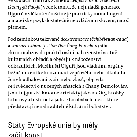
(
šuang-jü ťiao-jü
) vede k tomu, že nejmladší generace
Ujgurů vzdělaná v čínštině je prakticky monolingvní
a mateřský jazyk dostatečně neovládá ani slovem, natož
písmem.
Pod záminkou takzvané
deextremizace
(
čchü-ťi-tuan-chua
)
a
sinizace islámu
(
i-s’-lan-ťiao Čung-kuo-chua
) stát
zkriminalizoval i praktikování náboženství včetně
kulturních obřadů a obyčejů k náboženství
odkazujících. Muslimští Ujguři jsou vládními orgány
běžně nuceni ke konzumaci vepřového nebo alkoholu,
ženy k odhalování tváře nebo vlasů, objevila
se i svědectví o nucených sňatcích s Chany. Demolovány
jsou i ujgurské hmotné artefakty jako mešity, hrobky,
hřbitovy a historická jádra starobylých měst, které
představují nenahraditelné kulturní bohatství.
Státy Evropské unie by měly
začít konat