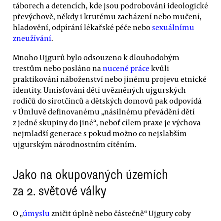
táborech a detencích, kde jsou podrobováni ideologické
převýchově, někdy i krutému zacházení nebo mučení,
hladovění, odpírání lékařské péče nebo
sexuálnímu
zneužívání
.
Mnoho Ujgurů bylo odsouzeno k dlouhodobým
trestům nebo posláno na
nucené práce
kvůli
praktikování náboženství nebo jinému projevu etnické
identity. Umisťování dětí uvězněných ujgurských
rodičů do sirotčinců a dětských domovů pak odpovídá
v Úmluvě definovanému „násilnému převádění dětí
z jedné skupiny do jiné“, neboť cílem praxe je výchova
nejmladší generace s pokud možno co nejslabším
ujgurským národnostním cítěním.
Jako na okupovaných územích
za 2. světové války
O „
úmyslu
zničit úplně nebo částečně“ Ujgury coby