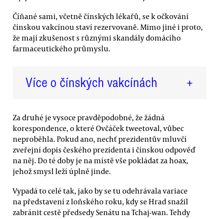
Číňané sami, včetně čínských lékařů, se k očkování
čínskou vakcínou staví rezervovaně. Mimo jiné i proto,
že mají zkušenost s různými skandály domácího
farmaceutického průmyslu.
Více o čínských vakcínách
+
Za druhé je vysoce pravděpodobné, že žádná
korespondence, o které Ovčáček tweetoval, vůbec
neproběhla. Pokud ano, nechť prezidentův mluvčí
zveřejní dopis českého prezidenta i čínskou odpověď
na něj. Do té doby je na místě vše pokládat za hoax,
jehož smysl leží úplně jinde.
Vypadá to celé tak, jako by se tu odehrávala variace
na představení z loňského roku, kdy se Hrad snažil
zabránit cestě předsedy Senátu na Tchaj-wan. Tehdy