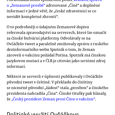
o „Zemanově prosbě“
adresované „Číně“ a doplněné
informací v jedné větě, že „české zdravotnicí se co
nevidět kompletně zhroutí“.
O to podrobněji o údajném Zemanově dopisu
referovala zpravodajství na serverech, které lze označit
za čínské bulvární platformy. Odvolávaly se na
Ovčáčkův tweet a paralelně zmiňovaly zprávu z ruského
dezinformačního webu Sputnik o tom, že Zeman
zároveň o vakcínu požádal Putina. Sputnik má čínskou
jazykovou mutaci a v ČLR je citován jako seriózní zdroj
informací.
Některé ze serverů v úplnosti publikovaly i Ovčáčkův
původní tweet v češtině. V překladu do čínštiny
se nicméně původní „žádost“ stala „prosbou“ a čínského
prezidenta nahradila „Čína“. Čínské titulky pak hlásaly,
že
„Český prezident Zeman prosí Čínu o vakcínu“
.
Politické využití Ovčáčkova