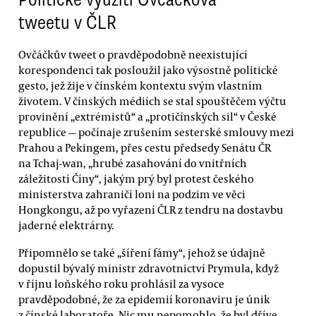
tweetu v ČLR
Ovčáčkův tweet o pravděpodobně neexistující
korespondenci tak posloužil jako výsostně politické
gesto, jež žije v čínském kontextu svým vlastním
životem. V čínských médiích se stal spouštěčem výčtu
provinění „extrémistů“ a „protičínských sil“ v České
republice — počínaje zrušením sesterské smlouvy mezi
Prahou a Pekingem, přes cestu předsedy Senátu ČR
na Tchaj-wan, „hrubé zasahování do vnitřních
záležitostí Číny“, jakým prý byl protest českého
ministerstva zahraničí loni na podzim ve věci
Hongkongu, až po vyřazení ČLR z tendru na dostavbu
jaderné elektrárny.
Připomnělo se také „šíření fámy“, jehož se údajně
dopustil bývalý ministr zdravotnictví Prymula, když
v říjnu loňského roku prohlásil za vysoce
pravděpodobné, že za epidemií koronaviru je únik
z čínské laboratoře. Nic mu nepomohlo, že byl dříve