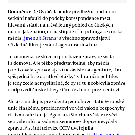
Domněnce, že Ovčáček pouhé předběžné obchodní
setkání nafoukl do podoby korespondence mezi
hlavami států, nahrává letmý pohled do čínských
médií. Jak známo, od nástupu Si Ťin-pchinga se čínská
média
„jmenují Strana“
a všechno zpravodajství
důsledně filtruje státní agentura Sin-chua.
To znamená, že skrze ni procházejí zprávy ze světa
i z domova. A je těžko představitelné, aby média
publikovala zpravodajství nezávisle na agentuře, tím
spíš jedná-li se o „citlivé otázky“ zahraniční politiky.
Je tedy zcela nemyslitelné, že by se tu neobjevila zpráva
o odpovědi čínské hlavy státu českému prezidentovi.
Ale už sám dopis prezidenta jednoho ze států Evropské
unie čínskému prezidentovi ve věci vakcín bezpochyby
citlivou otázkou je. Agentura Sin-chua však v té věci
setrvale mlčí: o žádném Zemanově dopise nevydala
zprávu. A státní televize CCTV uveřejnila
s několikadenním zpožděním pouze
krátkou zprávu