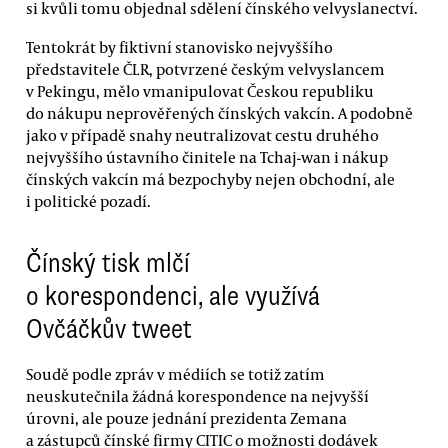
si kvůli tomu objednal sdělení čínského velvyslanectví.
Tentokrát by fiktivní stanovisko nejvyššího
představitele ČLR, potvrzené českým velvyslancem
v Pekingu, mělo vmanipulovat Českou republiku
do nákupu neprověřených čínských vakcín. A podobně
jako v případě snahy neutralizovat cestu druhého
nejvyššího ústavního činitele na Tchaj-wan i nákup
čínských vakcín má bezpochyby nejen obchodní, ale
i politické pozadí.
Čínský tisk mlčí
o korespondenci, ale využívá
Ovčáčkův tweet
Soudě podle zpráv v médiích se totiž zatím
neuskutečnila žádná korespondence na nejvyšší
úrovni, ale pouze jednání prezidenta Zemana
a zástupců čínské firmy CITIC o možnosti dodávek