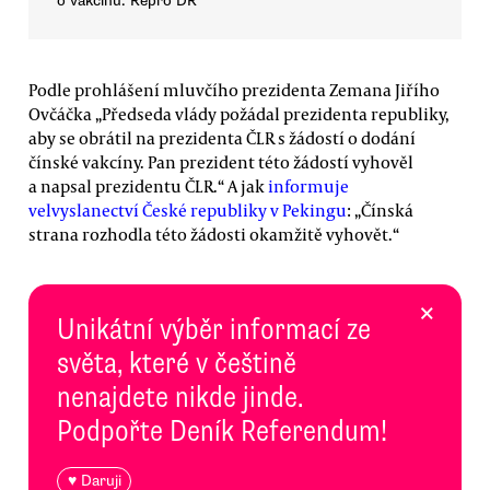
o vakcínu. Repro DR
Podle prohlášení mluvčího prezidenta Zemana Jiřího
Ovčáčka „Předseda vlády požádal prezidenta republiky,
aby se obrátil na prezidenta ČLR s žádostí o dodání
čínské vakcíny. Pan prezident této žádostí vyhověl
a napsal prezidentu ČLR.“ A jak
informuje
velvyslanectví České republiky v Pekingu
: „Čínská
strana rozhodla této žádosti okamžitě vyhovět.“
×
Unikátní výběr informací ze
světa, které v češtině
nenajdete nikde jinde.
Podpořte Deník Referendum!
♥ Daruji