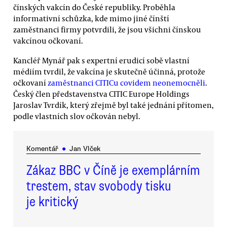
čínských vakcín do České republiky. Proběhla
informativní schůzka, kde mimo jiné čínští
zaměstnanci firmy potvrdili, že jsou všichni čínskou
vakcínou očkovaní.
Kancléř Mynář pak s expertní erudicí sobě vlastní
médiím tvrdil, že vakcína je skutečně účinná, protože
očkovaní
zaměstnanci CITICu covidem neonemocněli
.
Český člen představenstva CITIC Europe Holdings
Jaroslav Tvrdík, který zřejmě byl také jednání přítomen,
podle vlastních slov očkován nebyl.
Komentář
●
Jan Vlček
Zákaz BBC v Číně je exemplárním
trestem, stav svobody tisku
je kritický