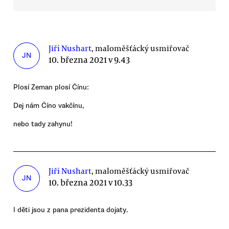
Jiří Nushart
, maloměšťácký usmiřovač
JN
10. března 2021 v 9.43
Plosí Zeman plosí Čínu:
Dej nám Číno vakčínu,
nebo tady zahynu!
Jiří Nushart
, maloměšťácký usmiřovač
JN
10. března 2021 v 10.33
I děti jsou z pana prezidenta dojaty.