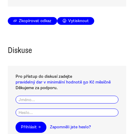
Zkopírovat odkaz
Vytisknout
Diskuse
Pro přístup do diskusí zadejte
pravidelný dar v minimální hodnotě 50 Kč měsíčně
Děkujeme za podporu.
Přihlásit →
Zapomněli jste heslo?