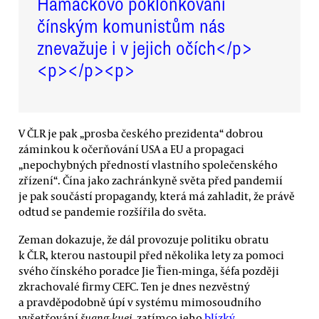
Hamáčkovo poklonkování
čínským komunistům nás
znevažuje i v jejich očích</p>
<p></p><p>
V ČLR je pak „prosba českého prezidenta“ dobrou
záminkou k očerňování USA a EU a propagaci
„nepochybných předností vlastního společenského
zřízení“. Čína jako zachránkyně světa před pandemií
je pak součástí propagandy, která má zahladit, že právě
odtud se pandemie rozšířila do světa.
Zeman dokazuje, že dál provozuje politiku obratu
k ČLR, kterou nastoupil před několika lety za pomoci
svého čínského poradce Jie Ťien-minga, šéfa později
zkrachovalé firmy CEFC. Ten je dnes nezvěstný
a pravděpodobně úpí v systému mimosoudního
vyšetřování
šuang-kuej
, zatímco jeho
blízký