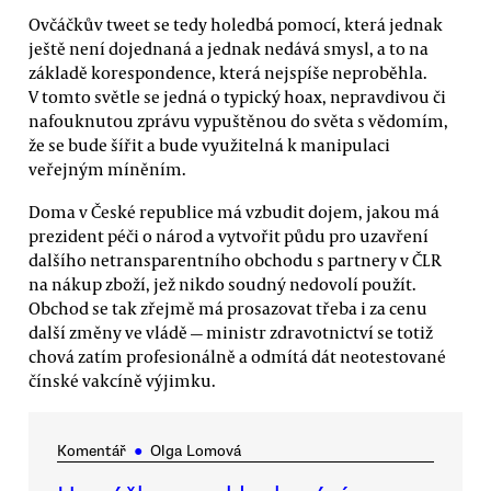
Ovčáčkův tweet se tedy holedbá pomocí, která jednak
ještě není dojednaná a jednak nedává smysl, a to na
základě korespondence, která nejspíše neproběhla.
V tomto světle se jedná o typický hoax, nepravdivou či
nafouknutou zprávu vypuštěnou do světa s vědomím,
že se bude šířit a bude využitelná k manipulaci
veřejným míněním.
Doma v České republice má vzbudit dojem, jakou má
prezident péči o národ a vytvořit půdu pro uzavření
dalšího netransparentního obchodu s partnery v ČLR
na nákup zboží, jež nikdo soudný nedovolí použít.
Obchod se tak zřejmě má prosazovat třeba i za cenu
další změny ve vládě — ministr zdravotnictví se totiž
chová zatím profesionálně a odmítá dát neotestované
čínské vakcíně výjimku.
Komentář
●
Olga Lomová