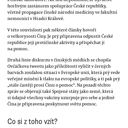
horlivým zastáncem spolupráce České republiky,
včetně propagace čínské národní medicíny ve fakultní
nemocnici v Hradci Králové.
V této souvislosti pak některé články hovoří
o velkorysosti Číny. Je prý připravena odpustit České
republice její protičínské aktivity a přispěchat jí
na pomoc.
Druhá linie diskurzu v čínských médiích se chopila
Ovčáčkova tweetu jako příležitosti vylíčit v černých
barvách zoufalou situaci v Evropské unii, která prý vede
veřejné mínění k tlaku na evropské politiky, a ti pak prý
„stále častěji prosí Čínu o pomoc“. Na pozadí těchto
zpráv se objevují také Spojené státy jako země, která
si údajně všechny vakcíny uzurpuje pro sebe a jedině
Čína je připravena poskytnout světu pomoc.
Co si z toho vzít?