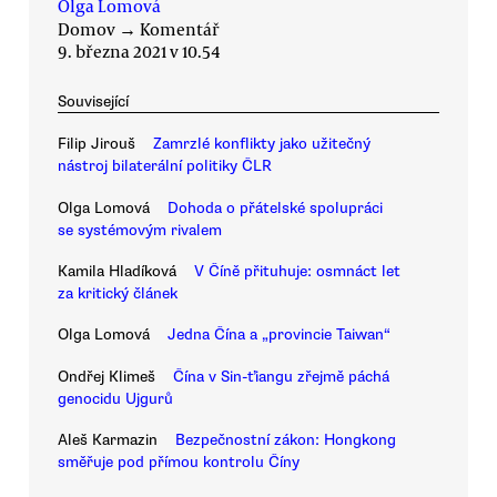
Olga Lomová
Domov
→
Komentář
9. března 2021 v 10.54
Související
Filip Jirouš
Zamrzlé konflikty jako užitečný
nástroj bilaterální politiky ČLR
Olga Lomová
Dohoda o přátelské spolupráci
se systémovým rivalem
Kamila Hladíková
V Číně přituhuje: osmnáct let
za kritický článek
Olga Lomová
Jedna Čína a „provincie Taiwan“
Ondřej Klimeš
Čína v Sin-ťiangu zřejmě páchá
genocidu Ujgurů
Aleš Karmazin
Bezpečnostní zákon: Hongkong
směřuje pod přímou kontrolu Číny