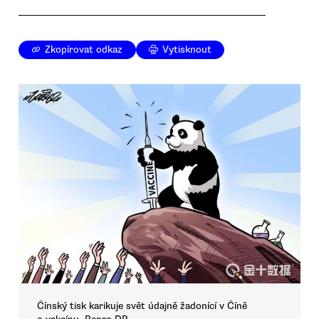
Zkopírovat odkaz
Vytisknout
Čínský tisk karikuje svět údajně žadonící v Číně