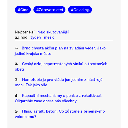
#
Čína
#
Zdravotnictví
#
Covid-19
Nejčtenější
Nejdiskutovanější
24 hod
týden
měsíc
1.
Brno chystá akční plán na zvládání veder. Jako
jediné krajské město
2.
Český orloj nepotrestaných viníků a trestaných
obětí
3.
Homofobie je pro vládu jen jedním z nástrojů
moci. Tak jako vše
4.
Kapacitní mechanismy a peníze z rekultivací.
Oligarchie zase obere nás všechny
5.
Hlína, asfalt, beton. Co zůstane z brněnského
velodromu?