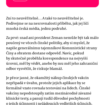
Zní to neuvěřitelně… A také to neuvěřitelné je.
Podívejme se na nesrovnalosti příběhu, jak jej líčí
mnohá česká média, jednu podruhé.
Za prvé: snad ani prezident Zeman nemůže být tak málo
poučený ve věcech čínské politiky, aby si myslel, že
napíše generálnímu tajemníkovi Komunistické strany
Číny a obratem dostane odpověď. Navíc, pokud
by skutečně proběhla korespondence na nejvyšší
úrovni, měl by vědět, anebo by mu měl jeho zahraniční
odbor vysvětlit, že riskuje blamáž.
Je přece jasné, že okamžitý nákup čínských vakcín
nepřipadá v úvahu, protože jejich aplikace by se
formálně vzato rovnala testování na lidech. Čínské
vakcíny nepodstoupily zatím mezinárodně závazné
klinické testy, a panují tudíž důvodné pochybnosti
o jejich účinnosti i nežádoucích vedlejších účincích.