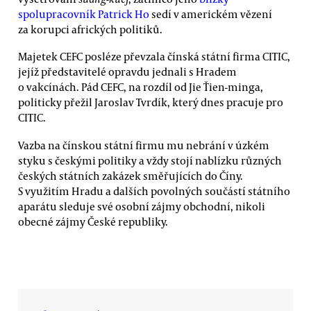
spolupracovník Patrick Ho
sedí v americkém vězení
za korupci afrických politiků.
Majetek CEFC posléze převzala čínská státní firma CITIC,
jejíž představitelé opravdu jednali s Hradem
o vakcínách. Pád CEFC, na rozdíl od Jie Ťien-minga,
politicky přežil Jaroslav Tvrdík, který dnes pracuje pro
CITIC.
Vazba na čínskou státní firmu mu nebrání v úzkém
styku s českými politiky a vždy stojí nablízku různých
českých státních zakázek směřujících do Číny.
S využitím Hradu a dalších povolných součástí státního
aparátu sleduje své osobní zájmy obchodní, nikoli
obecné zájmy České republiky.