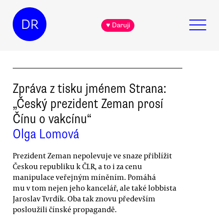
DR
♥ Daruji
Zpráva z tisku jménem Strana:
„Český prezident Zeman prosí
Čínu o vakcínu“
Olga Lomová
Prezident Zeman nepolevuje ve snaze přiblížit
Českou republiku k ČLR, a to i za cenu
manipulace veřejným míněním. Pomáhá
mu v tom nejen jeho kancelář, ale také lobbista
Jaroslav Tvrdík. Oba tak znovu především
posloužili čínské propagandě.