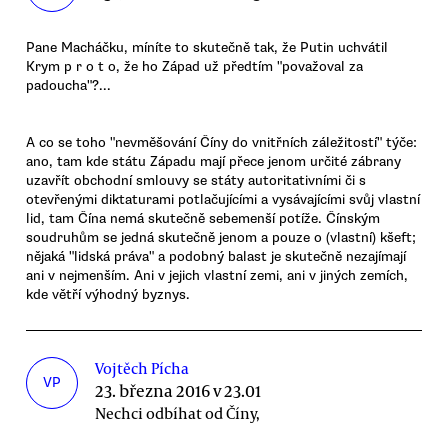
Pane Macháčku, míníte to skutečně tak, že Putin uchvátil
Krym p r o t o, že ho Západ už předtím "považoval za
padoucha"?...
A co se toho "nevměšování Číny do vnitřních záležitostí" týče:
ano, tam kde státu Západu mají přece jenom určité zábrany
uzavřít obchodní smlouvy se státy autoritativními či s
otevřenými diktaturami potlačujícími a vysávajícími svůj vlastní
lid, tam Čína nemá skutečně sebemenší potíže. Čínským
soudruhům se jedná skutečně jenom a pouze o (vlastní) kšeft;
nějaká "lidská práva" a podobný balast je skutečně nezajímají
ani v nejmenším. Ani v jejich vlastní zemi, ani v jiných zemích,
kde větří výhodný byznys.
Vojtěch Pícha
VP
23. března 2016 v 23.01
Nechci odbíhat od Číny,