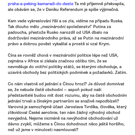
praha-a-peking-kamaradi-do-deste
Ta mě příjemně překvapila,
ale obávám se, že v Deníku Referendum je spíše výjimečná.
Kam vede vykreslování říší a os zla, vidíme na případu Ruska.
Tak dlouho mělo „mezinárodní společenství‟ Putina za
padoucha, přestože Rusko narozdíl od USA dbalo na
dodržování mezinárodního práva, až se Putin na mezinárodní
právo a dobrou pověst vykašlal a prostě si vzal Krym.
Čína se rovněž chová v mezinárodní politice lépe než USA,
zejména v Africe si získala značnou oblibu tím, že se
nevměšuje do vnitřní politiky států, se kterými obchoduje, a
uzavírá obchody bez politických podmínek a požadavků. Zatím.
Co nám vlastně od jednání s Čínou hrozí? Je důvod domnívat
se, že nebude čistě obchodní — aspoň pokud naši
představitelé budou mít dost rozumu, aby na čistě obchodním
jednání trvali a čínským partnerům se snaživě nepodbízeli?
Varovná je samozřejmě účast Jaroslava Tvrdíka, člověka, který
zlikvidoval České aerolinie, ten nám žádný výhodný obchod
nevyjedná. Nejsme nicméně na nevýhodné obchodování už
dávno zvyklí, můžeme s Čínou dohodnout něco ještě horšího,
než už jsme v minulosti nasmlouvali?