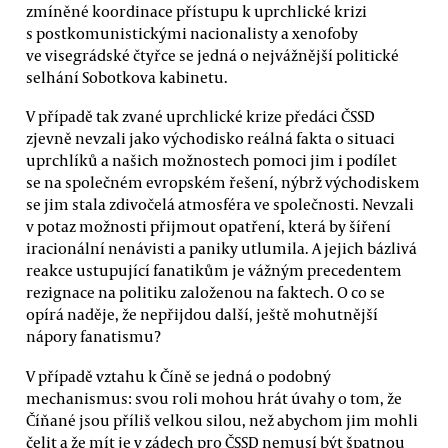
zmíněné koordinace přístupu k uprchlické krizi
s postkomunistickými nacionalisty a xenofoby
ve visegrádské čtyřce se jedná o nejvážnější politické
selhání Sobotkova kabinetu.
V případě tak zvané uprchlické krize předáci ČSSD
zjevně nevzali jako východisko reálná fakta o situaci
uprchlíků a našich možnostech pomoci jim i podílet
se na společném evropském řešení, nýbrž východiskem
se jim stala zdivočelá atmosféra ve společnosti. Nevzali
v potaz možnosti přijmout opatření, která by šíření
iracionální nenávisti a paniky utlumila. A jejich bázlivá
reakce ustupující fanatikům je vážným precedentem
rezignace na politiku založenou na faktech. O co se
opírá naděje, že nepřijdou další, ještě mohutnější
nápory fanatismu?
V případě vztahu k Číně se jedná o podobný
mechanismus: svou roli mohou hrát úvahy o tom, že
Číňané jsou příliš velkou silou, než abychom jim mohli
čelit a že mít je v zádech pro ČSSD nemusí být špatnou