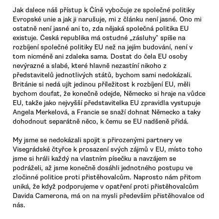
Jak dalece náš přístup k Číně vybočuje ze společné politiky
Evropské unie a jak ji narušuje, mi z článku není jasné. Ono mi
ostatně není jasné ani to, zda nějaká společná politika EU
existuje. Česká republika má ostudné „zásluhy‟ spíše na
rozbíjení společné politiky EU než na jejím budování, není v
tom nicméně ani zdaleka sama. Dostat do čela EU osoby
nevýrazné a slabé, které hlavně nezastíní nikoho z
představitelů jednotlivých států, bychom sami nedokázali.
Británie si nedá ujít jedinou příležitost k rozbíjení EU, měli
bychom doufat, že konečně odejde, Německo si hraje na vůdce
EU, takže jako nejvyšší představitelka EU zpravidla vystupuje
Angela Merkelová, a Francie se snaží dohnat Německo a taky
dohodnout separátně něco, k čemu se EU nadšeně přidá.
My jsme se nedokázali spojit s přirozenými partnery ve
Visegrádské čtyřce k prosazení svých zájmů v EU, místo toho
jsme si hráli každý na vlastním písečku a navzájem se
podráželi, až jsme konečně dosáhli jednotného postupu ve
zločinné politice proti přistěhovalcům. Naprosto nám přitom
uniká, že když podporujeme v opatření proti přistěhovalcům
Davida Camerona, má on na mysli především přistěhovalce od
nás.