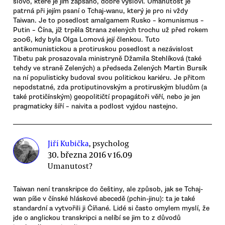
slovo, které je jím zapsáno, dobře vysloví. Umanutost je
patrná při jejím psaní o Tchaj-wanu, který je pro ni vždy
Taiwan. Je to posedlost amalgamem Rusko – komunismus –
Putin – Čína, jíž trpěla Strana zelených trochu už před rokem
2006, kdy byla Olga Lomová její členkou. Tuto
antikomunistickou a protiruskou posedlost a nezávislost
Tibetu pak prosazovala ministryně Džamila Stehlíková (také
tehdy ve straně Zelených) a předseda Zelených Martin Bursík
na ní populisticky budoval svou politickou kariéru. Je přitom
nepodstatné, zda protiputinovským a protiruským bludům (a
také protičínským) geopolitičtí propagátoři věří, nebo je jen
pragmaticky šíří – naivita a podlost vyjdou nastejno.
Jiří Kubička
, psycholog
30. března 2016 v 16.09
Umanutost?
Taiwan není transkripce do češtiny, ale způsob, jak se Tchaj-
wan píše v čínské hláskové abecedě (pchin-jinu): ta je také
standardní a vytvořili ji Číňané. Lidé si často omylem myslí, že
jde o anglickou transkripci a nelíbí se jim to z důvodů