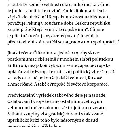
republiky, země o velikosti okresního města v Číně,
je jinde - v politické rovině. Podle diplomatických
zápisů, do nichž měl Respekt možnost nahlédnout,
považuje Peking v současné době Českou republiku
za „nejpřátelštější zemi v Evropské unii“. Číňané
explicitně oceňují „vyvážený postoj“ hlavních
představitelů státu a těší se na „radostnou spolupráci“.“
Jinak řečeno Číňanům se jedná o to, aby skrze
postkomunistické země s mnohem slabší politickou
kulturou, než jakou vykazují země západoevropské,
uplatňovali v Evropské unii svůj politický vliv. O totéž
se tady ostatně pokoušejí další velmoci, Rusové
a Američané. A také evropské či světové korporace.
Předvídatelný výsledek takového děje je nasnadě.
Oslabování Evropské unie ostatními světovými
velmocemi může nakonec vést k jejímu rozvratu.
Selhání skupiny visegrádských zemí v tak zvané
uprchlické krizi toho bylo názorným a dosud
nejvarovnějším příkladem.