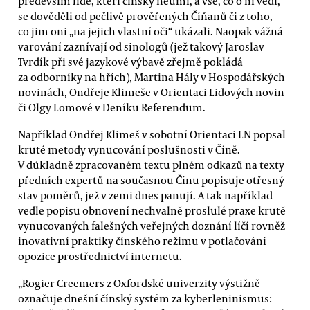
především lidé, kteří čínsky neumí, a vše, co o ní vědí,
se dověděli od pečlivě prověřených Číňanů či z toho,
co jim oni „na jejich vlastní oči“ ukázali. Naopak vážná
varování zaznívají od sinologů (jež takový Jaroslav
Tvrdík při své jazykové výbavě zřejmě pokládá
za odborníky na hřích), Martina Hály v Hospodářských
novinách, Ondřeje Klimeše v Orientaci Lidových novin
či Olgy Lomové v Deníku Referendum.
Například Ondřej Klimeš v sobotní Orientaci LN popsal
kruté metody vynucování poslušnosti v Číně.
V důkladně zpracovaném textu plném odkazů na texty
předních expertů na současnou Čínu popisuje otřesný
stav poměrů, jež v zemi dnes panují. A tak například
vedle popisu obnovení nechvalně proslulé praxe krutě
vynucovaných falešných veřejných doznání líčí rovněž
inovativní praktiky čínského režimu v potlačování
opozice prostřednictví internetu.
„Rogier Creemers z Oxfordské univerzity výstižně
označuje dnešní čínský systém za kyberleninismus: