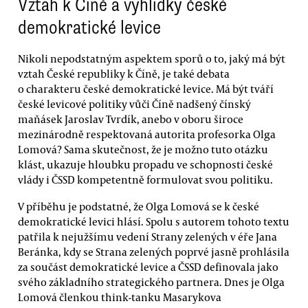
Vztah k Číně a vyhlídky české
demokratické levice
Nikoli nepodstatným aspektem sporů o to, jaký má být
vztah České republiky k Číně, je také debata
o charakteru české demokratické levice. Má být tváří
české levicové politiky vůči Číně nadšený čínský
maňásek Jaroslav Tvrdík, anebo v oboru široce
mezinárodně respektovaná autorita profesorka Olga
Lomová? Sama skutečnost, že je možno tuto otázku
klást, ukazuje hloubku propadu ve schopnosti české
vlády i ČSSD kompetentně formulovat svou politiku.
V příběhu je podstatné, že Olga Lomová se k české
demokratické levici hlásí. Spolu s autorem tohoto textu
patřila k nejužšímu vedení Strany zelených v éře Jana
Beránka, kdy se Strana zelených poprvé jasně prohlásila
za součást demokratické levice a ČSSD definovala jako
svého základního strategického partnera. Dnes je Olga
Lomová členkou think-tanku Masarykova