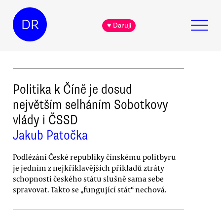
DR
♥ Daruji
Politika k Číně je dosud
největším selháním Sobotkovy
vlády i ČSSD
Jakub Patočka
Podlézání České republiky čínskému politbyru
je jedním z nejkřiklavějších příkladů ztráty
schopnosti českého státu slušně sama sebe
spravovat. Takto se „fungující stát“ nechová.