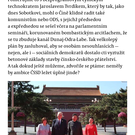
technokratem Jaroslavem Tvrdíkem, který by tak, jako
dnes Sobotkovi, mohl o Číně klidně radit také
komunistům nebo ODS, s jejichž předsedou
a expředsedou se sešel včera na parlamentním
semináři, korunovaném bombastickým arcitlachem, že
se tu zbuduje kanál Dunaj-Odra-Labe. Tak velkolepý
plán by zasluhoval, aby se osobám nesouhlasících —
nejen, ale i — sociálních demokratů dostalo cti vyztužit
betonové základy stavby čínsko-českého přátelství.
A tak dokud ještě můžeme, zdvořile se ptáme: neměly
by ambice ČSSD ležet úplně jinde?