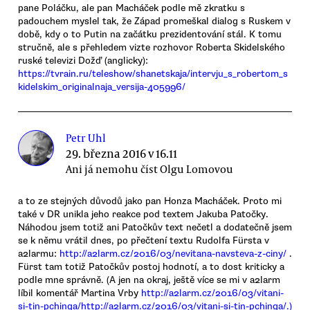
pane Poláčku, ale pan Macháček podle mě zkratku s
padouchem myslel tak, že Západ promeškal dialog s Ruskem v
době, kdy o to Putin na začátku prezidentování stál. K tomu
stručně, ale s přehledem vizte rozhovor Roberta Skidelského
ruské televizi Dožď (anglicky):
https://tvrain.ru/teleshow/shanetskaja/intervju_s_robertom_s
kidelskim_originalnaja_versija-405996/
Petr Uhl
29. března 2016 v 16.11
Ani já nemohu číst Olgu Lomovou
a to ze stejných důvodů jako pan Honza Macháček. Proto mi
také v DR unikla jeho reakce pod textem Jakuba Patočky.
Náhodou jsem totiž ani Patočkův text nečetl a dodatečně jsem
se k němu vrátil dnes, po přečtení textu Rudolfa Fürsta v
a2larmu:
http://a2larm.cz/2016/03/nevitana-navsteva-z-ciny/
.
Fürst tam totiž Patočkův postoj hodnotí, a to dost kriticky a
podle mne správně. (A jen na okraj, ještě více se mi v a2larm
líbil komentář Martina Vrby
http://a2larm.cz/2016/03/vitani-
si-tin-pchinga/http://a2larm.cz/2016/03/vitani-si-tin-pchinga/.)