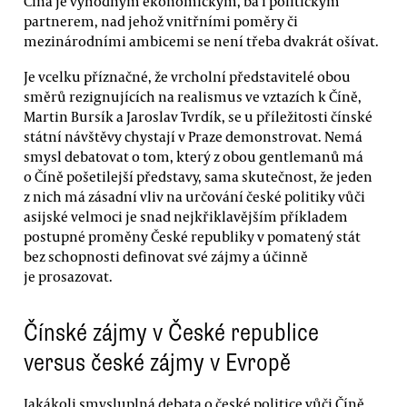
Čína je výhodným ekonomickým, ba i politickým
partnerem, nad jehož vnitřními poměry či
mezinárodními ambicemi se není třeba dvakrát ošívat.
Je vcelku příznačné, že vrcholní představitelé obou
směrů rezignujících na realismus ve vztazích k Číně,
Martin Bursík a Jaroslav Tvrdík, se u příležitosti čínské
státní návštěvy chystají v Praze demonstrovat. Nemá
smysl debatovat o tom, který z obou gentlemanů má
o Číně pošetilejší představy, sama skutečnost, že jeden
z nich má zásadní vliv na určování české politiky vůči
asijské velmoci je snad nejkřiklavějším příkladem
postupné proměny České republiky v pomatený stát
bez schopnosti definovat své zájmy a účinně
je prosazovat.
Čínské zájmy v České republice
versus české zájmy v Evropě
Jakákoli smysluplná debata o české politice vůči Číně