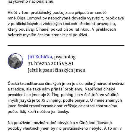
jazykového nacionalismu.
Vidět v tom protičínský postoj zase připadá umanuté
mně.Olga Lomová by nepochybně dovedla vysvětlit, proč dává
v publicistických a vědeckých textech přednost pravopisu,
který používají Číňané, pokud píšou latinkou. V překladech
beletrie myslím českou transkripci používá.
Jiří Kubička
, psycholog
31. března 2016 v 5.51
Ještě k psaní čínských jmen
Česká transliterace čínských jmen je sice pěkný národní svéráz
a tradice, ale také nám přináší problémy. Například čínský
president se jmenuje Si Ťing-pching jen v češtině, ve většině
jiných jazyků je to Xi Jiinping, podle pinyinu. U méně známých
jmen česká transliterace dost ztěžuje orientaci rostoucímu
počtu lidí, kteří nečtou jen česky.
Na používání mezinárodně obvyklé a v Číně kodifikované
podoby vlastních jmen by nic protičínského nebylo. A to ani v