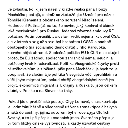
Je zvláštní, kolik jsem našel v krátké reakci pana Honzy
Macháčka postojů, s nimiž se ztotožňuju: Uznání pro názor
Tomáše Křemena z občanského sdružení Mladí zelení.
Hodnocení Putina (až na to, že nevím, jaký konkrétní článek
jaké mezinárodní, pro Ruskou federaci závazné smlouvy RF
potažmo Putin porušili). Jaroslav Tvrdík nejen zlikvidoval ČSA,
ale v letech 2003 až 2010 byl hrobařem i ČSSD a osobně
obstojného (na sociálního demokrata) Jiřího Paroubka,
kterého nějak uhranul. Společná politika EU k ČLR neexistuje i
proto, že EU žádnou společnou zahraniční nemá, neučinila
potřebný krok k federalizaci. Politika Visegrádské čtyřky proti
přistěhovalcům je zločinná, píše pana Macháček, já bych to je
poopravil, že zločinná je politika Visegrádu vůči uprchlíkům a
vůči jiným migrantům, pokud chtějí visegrádskými země jen
projít, ekonomičtí migranti z Ukrajiny a Ruska tu jsou celkem
vítáni, v Polsku a na Slovensku taky.
Pokud jde o protičínské postoje Olgy Lomové, charakterizuje
je i odmítání běžně a všeobecně užívané transkripce čínských
znaků do češtiny, jejímž autorem byl v roce 1951 Oldřich
Švarný, a to i při přepisu osobních jmen. Švarného přepis je
přitom blízký čínské výslovnosti, a každý uživatel češtiny