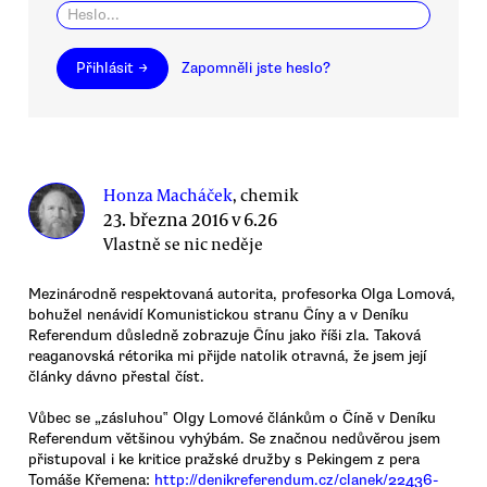
Přihlásit →
Zapomněli jste heslo?
Honza Macháček
, chemik
23. března 2016 v 6.26
Vlastně se nic neděje
Mezinárodně respektovaná autorita, profesorka Olga Lomová,
bohužel nenávidí Komunistickou stranu Číny a v Deníku
Referendum důsledně zobrazuje Čínu jako říši zla. Taková
reaganovská rétorika mi přijde natolik otravná, že jsem její
články dávno přestal číst.
Vůbec se „zásluhou‟ Olgy Lomové článkům o Číně v Deníku
Referendum většinou vyhýbám. Se značnou nedůvěrou jsem
přistupoval i ke kritice pražské družby s Pekingem z pera
Tomáše Křemena:
http://denikreferendum.cz/clanek/22436-