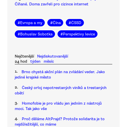
Číňané. Doma zavřeli pro cizince internet
#
Evropa a my
#
Čína
#
ČSSD
#
Bohuslav Sobotka
#
Perspektivy levice
Nejčtenější
Nejdiskutovanější
24 hod
týden
měsíc
1.
Brno chystá akční plán na zvládání veder. Jako
jediné krajské město
2.
Český orloj nepotrestaných viníků a trestaných
obětí
3.
Homofobie je pro vládu jen jedním z nástrojů
moci. Tak jako vše
4.
Proč děláme AltPrajd? Protože solidarita je to
nejdůležitější, co máme