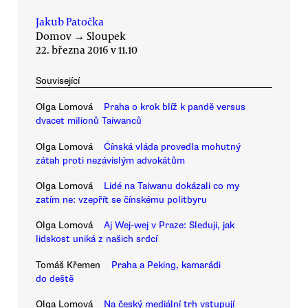
Jakub Patočka
Domov
→
Sloupek
22. března 2016 v 11.10
Související
Olga Lomová
Praha o krok blíž k pandě versus
dvacet milionů Taiwanců
Olga Lomová
Čínská vláda provedla mohutný
zátah proti nezávislým advokátům
Olga Lomová
Lidé na Taiwanu dokázali co my
zatím ne: vzepřít se čínskému politbyru
Olga Lomová
Aj Wej-wej v Praze: Sleduji, jak
lidskost uniká z našich srdcí
Tomáš Křemen
Praha a Peking, kamarádi
do deště
Olga Lomová
Na český mediální trh vstupují