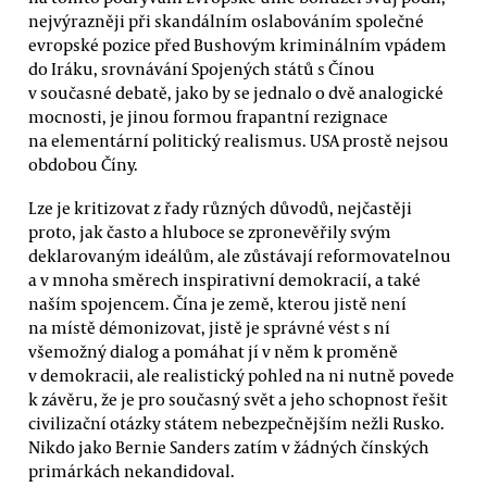
nejvýrazněji při skandálním oslabováním společné
evropské pozice před Bushovým kriminálním vpádem
do Iráku, srovnávání Spojených států s Čínou
v současné debatě, jako by se jednalo o dvě analogické
mocnosti, je jinou formou frapantní rezignace
na elementární politický realismus. USA prostě nejsou
obdobou Číny.
Lze je kritizovat z řady různých důvodů, nejčastěji
proto, jak často a hluboce se zpronevěřily svým
deklarovaným ideálům, ale zůstávají reformovatelnou
a v mnoha směrech inspirativní demokracií, a také
naším spojencem. Čína je země, kterou jistě není
na místě démonizovat, jistě je správné vést s ní
všemožný dialog a pomáhat jí v něm k proměně
v demokracii, ale realistický pohled na ni nutně povede
k závěru, že je pro současný svět a jeho schopnost řešit
civilizační otázky státem nebezpečnějším nežli Rusko.
Nikdo jako Bernie Sanders zatím v žádných čínských
primárkách nekandidoval.