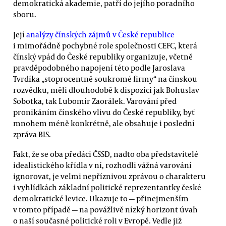
demokratická akademie, patří do jejího poradního
sboru.
Její
analýzy čínských zájmů v České republice
i mimořádně pochybné role společnosti CEFC, která
čínský vpád do České republiky organizuje, včetně
pravděpodobného napojení této podle Jaroslava
Tvrdíka „stoprocentně soukromé firmy“ na čínskou
rozvědku, měli dlouhodobě k dispozici jak Bohuslav
Sobotka, tak Lubomír Zaorálek. Varování před
pronikáním čínského vlivu do České republiky, byť
mnohem méně konkrétně, ale obsahuje i poslední
zpráva BIS.
Fakt, že se oba předáci ČSSD, nadto oba představitelé
idealistického křídla v ní, rozhodli vážná varování
ignorovat, je velmi nepříznivou zprávou o charakteru
i vyhlídkách základní politické reprezentantky české
demokratické levice. Ukazuje to — přinejmenším
v tomto případě — na povážlivě nízký horizont úvah
o naší současné politické roli v Evropě. Vedle již