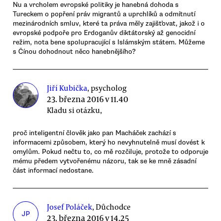
Nu a vrcholem evropské politiky je hanebná dohoda s
Tureckem o popření práv migrantů a uprchlíků a odmítnutí
mezinárodních smluv, které ta práva měly zajišťovat, jakož i o
evropské podpoře pro Erdoganův diktátorský až genocidní
režim, nota bene spolupracující s Islámským státem. Můžeme
s Čínou dohodnout něco hanebnějšího?
Jiří Kubička
, psycholog
23. března 2016 v 11.40
Kladu si otázku,
proč inteligentní člověk jako pan Macháček zachází s
informacemi způsobem, který ho nevyhnutelně musí dovést k
omylům. Pokud nečtu to, co mě rozčiluje, protože to odporuje
mému předem vytvořenému názoru, tak se ke mně zásadní
část informací nedostane.
Josef Poláček
, Důchodce
JP
23. března 2016 v 14.25