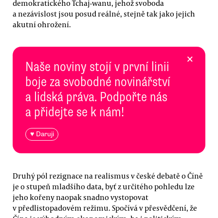
demokratického Tchaj-wanu, jehož svoboda
a nezávislost jsou posud reálné, stejně tak jako jejich
akutní ohrožení.
×
Naše noviny stojí v první linii
boje za svobodné novinářství
a lidská práva. Podpořte nás
a přidejte se k nám!
♥ Daruji
Druhý pól rezignace na realismus v české debatě o Číně
je o stupeň mladšího data, byť z určitého pohledu lze
jeho kořeny naopak snadno vystopovat
v předlistopadovém režimu. Spočívá v přesvědčení, že