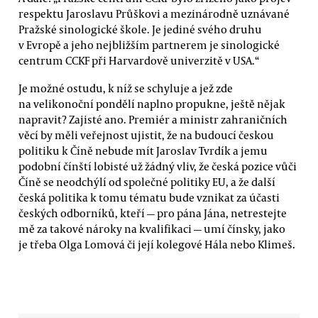
respektu Jaroslavu Průškovi a mezinárodně uznávané
Pražské sinologické škole. Je jediné svého druhu
v Evropě a jeho nejbližším partnerem je sinologické
centrum CCKF při Harvardově univerzitě v USA.“
Je možné ostudu, k níž se schyluje a jež zde
na velikonoční pondělí naplno propukne, ještě nějak
napravit? Zajisté ano. Premiér a ministr zahraničních
věcí by měli veřejnost ujistit, že na budoucí českou
politiku k Číně nebude mít Jaroslav Tvrdík a jemu
podobní čínští lobisté už žádný vliv, že česká pozice vůči
Číně se neodchýlí od společné politiky EU, a že další
česká politika k tomu tématu bude vznikat za účasti
českých odborníků, kteří — pro pána Jána, netrestejte
mě za takové nároky na kvalifikaci — umí čínsky, jako
je třeba Olga Lomová či její kolegové Hála nebo Klimeš.