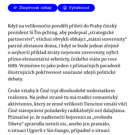
Zkopírovat odkaz
Vytisknout
Když na velikonoční pondělí přiletí do Prahy čínský
prezident Si Ťin-pching, aby podepsal „strategické
partnerství“, všichni obvyklí obhájci „státní suverenity“
patrně zůstanou doma, i když se bude jednat zřejmě
o nejhorší příklad ztráty nejenom suverenity, nýbrž
přímo elementární sebeúcty, českého státu po roce
1989. Vezměme to jako jeden z příznačných paradoxů
ilustrujících pokřivenost současné zdejší politické
debaty.
České vztahy k Číně trpí dlouhodobě nedostatkem
realismu. Na jedné straně tu má tradici romantický
aktivismus, který ze země velikosti Tiencinu vznáší vůči
Číně státoprávní požadavky radikálnější než dalajláma.
Příznačné je, že nadšenečtí bojovníci za „svobodu
Tibetu“ zpravidla netuší nic, anebo jen pramálo,
o situaci Ujgurů v Sin-ťiangu, případně o situaci