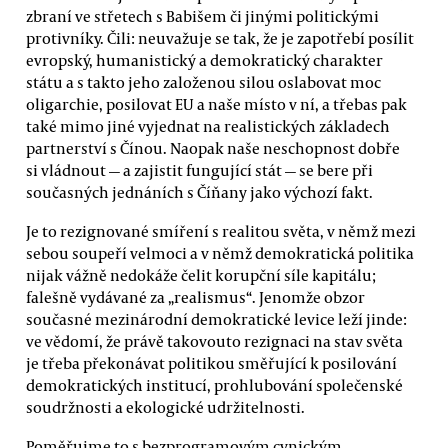
zbraní ve střetech s Babišem či jinými politickými
protivníky. Čili: neuvažuje se tak, že je zapotřebí posílit
evropský, humanistický a demokratický charakter
státu a s takto jeho založenou silou oslabovat moc
oligarchie, posilovat EU a naše místo v ní, a třebas pak
také mimo jiné vyjednat na realistických základech
partnerství s Čínou. Naopak naše neschopnost dobře
si vládnout — a zajistit fungující stát — se bere při
současných jednáních s Číňany jako výchozí fakt.
Je to rezignované smíření s realitou světa, v němž mezi
sebou soupeří velmoci a v němž demokratická politika
nijak vážně nedokáže čelit korupční síle kapitálu;
falešně vydávané za „realismus“. Jenomže obzor
současné mezinárodní demokratické levice leží jinde:
ve vědomí, že právě takovouto rezignaci na stav světa
je třeba překonávat politikou směřující k posilování
demokratických institucí, prohlubování společenské
soudržnosti a ekologické udržitelnosti.
Poměřujme to s bezprogramovým cynickým