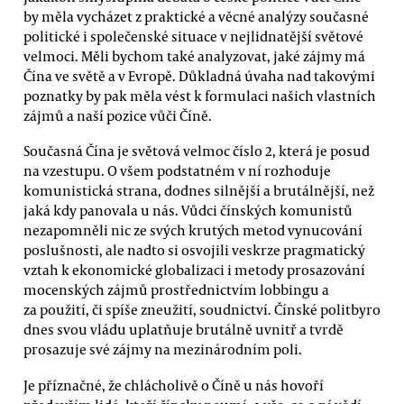
by měla vycházet z praktické a věcné analýzy současné
politické i společenské situace v nejlidnatější světové
velmoci. Měli bychom také analyzovat, jaké zájmy má
Čína ve světě a v Evropě. Důkladná úvaha nad takovými
poznatky by pak měla vést k formulaci našich vlastních
zájmů a naší pozice vůči Číně.
Současná Čína je světová velmoc číslo 2, která je posud
na vzestupu. O všem podstatném v ní rozhoduje
komunistická strana, dodnes silnější a brutálnější, než
jaká kdy panovala u nás. Vůdci čínských komunistů
nezapomněli nic ze svých krutých metod vynucování
poslušnosti, ale nadto si osvojili veskrze pragmatický
vztah k ekonomické globalizaci i metody prosazování
mocenských zájmů prostřednictvím lobbingu a
za použití, či spíše zneužití, soudnictví. Čínské politbyro
dnes svou vládu uplatňuje brutálně uvnitř a tvrdě
prosazuje své zájmy na mezinárodním poli.
Je příznačné, že chlácholivě o Číně u nás hovoří