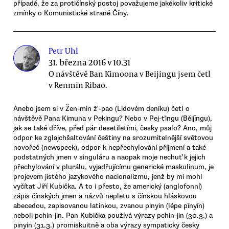
případě, že za protičínský postoj považujeme jakékoliv kritické
zmínky o Komunistické straně Číny.
Petr Uhl
31. března 2016 v 10.31
O návštěvě Ban Kimoona v Beijingu jsem četl
v Renmin Ribao.
Anebo jsem si v Žen-min ž'-pao (Lidovém deníku) četl o
návštěvě Pana Kimuna v Pekingu? Nebo v Pej-ťingu (Běijīngu),
jak se také dříve, před pár desetiletími, česky psalo? Ano, můj
odpor ke zglajchšaltování češtiny na srozumitelnější světovou
novořeč (newspeek), odpor k nepřechylování příjmení a také
podstatných jmen v singuláru a naopak moje nechuť k jejich
přechylování v plurálu, vyjadřujícímu generické maskulinum, je
projevem jistého jazykového nacionalizmu, jenž by mi mohl
vyčítat Jiří Kubička. A to i přesto, že americký (anglofonní)
zápis čínských jmen a názvů nepletu s čínskou hláskovou
abecedou, zapisovanou latinkou, zvanou pinyin (lépe pīnyīn)
neboli pchin-jin. Pan Kubička používá výrazy pchin-jin (30.3.) a
pinyin (31.3.) promiskuitně a oba výrazy sympaticky česky