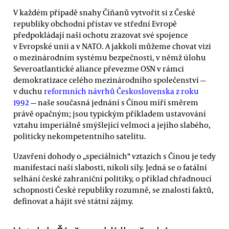
V každém případě snahy Číňanů vytvořit si z České
republiky obchodní přístav ve střední Evropě
předpokládají naši ochotu zrazovat své spojence
v Evropské unii a v NATO. A jakkoli můžeme chovat vizi
o mezinárodním systému bezpečnosti, v němž úlohu
Severoatlantické aliance převezme OSN v rámci
demokratizace celého mezinárodního společenství —
v duchu
reformních návrhů Československa z roku
1992
— naše současná jednání s Čínou míří směrem
právě opačným; jsou typickým příkladem ustavování
vztahu imperiálně smýšlející velmoci a jejího slabého,
politicky nekompetentního satelitu.
Uzavření dohody o „speciálních“ vztazích s Čínou je tedy
manifestací naší slabosti, nikoli síly. Jedná se o fatální
selhání české zahraniční politiky, o příklad chřadnoucí
schopnosti České republiky rozumně, se znalostí faktů,
definovat a hájit své státní zájmy.