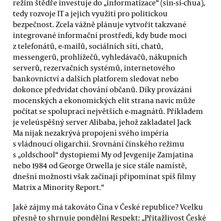
režim štědře investuje do „informatizace“ (sin-si-chua),
tedy rozvoje IT a jejich využití pro politickou
bezpečnost. Zcela vážně plánuje vytvořit takzvané
integrované informační prostředí, kdy bude moci
z telefonátů, e-mailů, sociálních sítí, chatů,
messengerů, prohlížečů, vyhledávačů, nákupních
serverů, rezervačních systémů, internetového
bankovnictví a dalších platforem sledovat nebo
dokonce předvídat chování občanů. Díky provázání
mocenských a ekonomických elit strana navíc může
počítat se spoluprací největších e-magnátů. Příkladem
je veleúspěšný server Alibaba, jehož zakladatel Jack
Ma nijak nezakrývá propojení svého impéria
s vládnoucí oligarchií. Srovnání čínského režimu
s „oldschool“ dystopiemi My od Jevgenije Zamjatina
nebo 1984 od George Orwella je sice stále namístě,
dnešní možnosti však začínají připomínat spíš filmy
Matrix a Minority Report.“
Jaké zájmy má takováto Čína v České republice? Vcelku
přesně to shrnuje pondělní Respekt: „Přitažlivost České