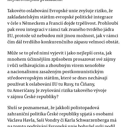
Takovéto oslabování Evropské unie zvyšuje riziko, že
zakladatelským státům evropské politické integrace
v čele s Německem a Francií dojde trpělivost. Prohloubí
pak svou integraci v rámci tak zvaného tvrdého jádra
EU, protože už nebudou mít jinou možnost, jak v rámci
čím dál tvrdšího konkurenčního zápasu velmocí obstát.
Může se to před nimi vyjevit i jako nejlepší cesta, jak
mnohem účinnějším způsobem prosazovat své zájmy
i vůči selhávajícím a zhoubným virem xenofobie
a nacionalismu zasaženým postkomunistickým
středoevropským státům, které se dnes nechávají
používat k oslabování EU tu Rusy, tu Číňany,
tu Američany. Je zvyšování rizika takového vývoje
v zájmu České republiky?
Sluší se poznamenat, že jakkoli polistopadová
zahraniční politika České republiky spjatá s osobami
Václava Havla, Saši Vondry či Karla Schwarzenberga má
na tomto podrývání Evropské unie bohužel svůj podíl,