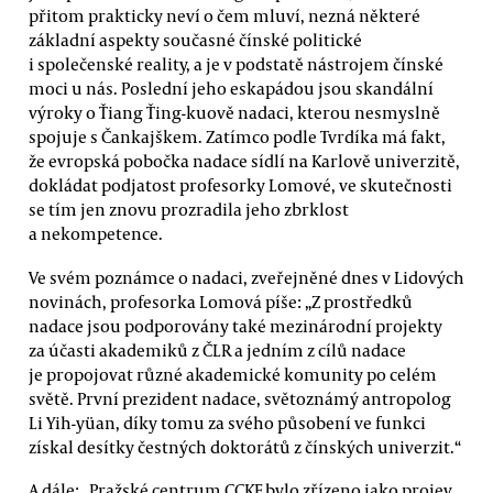
přitom prakticky neví o čem mluví, nezná některé
základní aspekty současné čínské politické
i společenské reality, a je v podstatě nástrojem čínské
moci u nás. Poslední jeho eskapádou jsou skandální
výroky o Ťiang Ťing-kuově nadaci, kterou nesmyslně
spojuje s Čankajškem. Zatímco podle Tvrdíka má fakt,
že evropská pobočka nadace sídlí na Karlově univerzitě,
dokládat podjatost profesorky Lomové, ve skutečnosti
se tím jen znovu prozradila jeho zbrklost
a nekompetence.
Ve svém poznámce o nadaci, zveřejněné dnes v Lidových
novinách, profesorka Lomová píše: „Z prostředků
nadace jsou podporovány také mezinárodní projekty
za účasti akademiků z ČLR a jedním z cílů nadace
je propojovat různé akademické komunity po celém
světě. První prezident nadace, světoznámý antropolog
Li Yih-yüan, díky tomu za svého působení ve funkci
získal desítky čestných doktorátů z čínských univerzit.“
A dále: „Pražské centrum CCKF bylo zřízeno jako projev