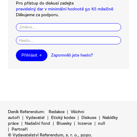
Pro přístup do diskusí zadejte
pravidelný dar v minimální hodnotě 50 Kč měsíčně
Děkujeme za podporu.
Přihlásit →
Zapomněli jste heslo?
Deník Referendum:
Redakce
|
Všichni
autoři
|
Vydavatel
|
Etický kodex
|
Diskuse
|
Nabídky
práce
|
Nadační fond
|
Bluesky
|
Inzerce
|
null
|
Partneři
© Vydavatelství Referendum, s. r. o., 2020.