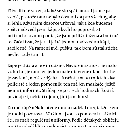
Přivedli mě večer, a když se šlo spát, musel jsem spát
vsedě, protože tam nebylo dost místa pro všechny, aby
si lehli. Když nám dozorce určoval, jak a kde budeme
spát, nadzvedl jsem kápi, abych ho poprosil, ať
mi trochu uvolní pouta, že jsou příliš utažená a bolí mě
to. Začal řvát, že jestli ještě jednou nadzvednu kápi,
zabije mě. Na rameni měl pušku, tak jsem zůstal zticha,
nechci tady umřít.
Kápě je tlustá a je v ní dusno. Navíc v místnosti je málo
vzduchu, je tam jen jedno malé otevřené okno, druhé
je zavřené, nedá se dýchat. Strážní jsou v trojicích, dva
policisté a jeden pomocník, ten má jen maskáče, ještě
nemá uniformu. Střídají se po třech hodinách, kouří,
povídají si, někteří ujdou, jiní jsou horší.
Do mé kápě někdo přede mnou nadělal díry, takže jsem
je mohl pozorovat. Většinou jsou to pomocní strážníci,
i ti, co mají regulérní uniformy. Podle dětských obličejů
jsou to mladí kluci, sedmnáct, osmnáct, možná dvacet