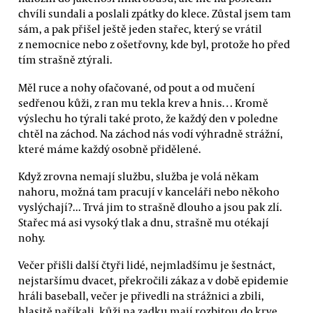
chvíli sundali a poslali zpátky do klece. Zůstal jsem tam
sám, a pak přišel ještě jeden stařec, který se vrátil
z nemocnice nebo z ošetřovny, kde byl, protože ho před
tím strašně ztýrali.
Měl ruce a nohy ofačované, od pout a od mučení
sedřenou kůži, z ran mu tekla krev a hnis… Kromě
výslechu ho týrali také proto, že každý den v poledne
chtěl na záchod. Na záchod nás vodí výhradně strážní,
které máme každý osobně přidělené.
Když zrovna nemají službu, služba je volá někam
nahoru, možná tam pracují v kanceláři nebo někoho
vyslýchají?... Trvá jim to strašně dlouho a jsou pak zlí.
Stařec má asi vysoký tlak a dnu, strašně mu otékají
nohy.
Večer přišli další čtyři lidé, nejmladšímu je šestnáct,
nejstaršímu dvacet, překročili zákaz a v době epidemie
hráli baseball, večer je přivedli na strážnici a zbili,
hlasitě naříkali, kůži na zadku mají rozbitou do krve