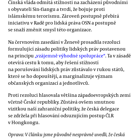
Čínská vláda odmítá stížnosti na zacházení původními
s obyvateli Sin-ťiangu a tvrdí, že bojuje proti
islámskému terorismu. Zároveň postupně přebírá
iniciativu v Radě pro lidská práva OSN a postupně
se snaží změnit smysl této organizace.
Na červnovém zasedání v Ženevě prosadila rezoluci
formulující zásadu politiky lidských práv postavenou
na principu
„vzájemně výhodné spolupráce“
. Ta v zásadě
otevírá cestu k tomu, aby řešení stížností
na porušování lidských práv zůstávalo v rukou států,
které se ho dopouštějí, a marginalizuje význam
občanských organizací a jednotlivců.
Proti rezoluci hlasovala většina západoevropských zemí
včetně České republiky. Zůstává ovšem smutnou
vizitkou naší zahraniční politiky, že česká delegace
se zdržela při hlasování odsuzujícím postup ČLR
v Hongkongu.
Oprava: V článku jsme původně nesprávně uvedli, že česká