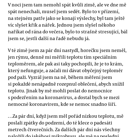
V noci jsem tam nemohl spát kvůli zimě, ale ve dne mě
spát nenechali, musel jsem sedět. Bylo to v přízemí,
na stejném patře jako se konají výslechy, byl tam ještě
víc slyšet křik a nářek. Jednou jsem slyšel někoho
naříkat od rána do večera, bylo to strašně stresující, bál
jsem se, jestli další na řadě nebudu já.
V té zimě jsem za pár dní nastydl, horečku jsem neměl,
jen rýmu, denně mi měřili teplotu tím speciálním
teploměrem, ale pak asi taky pochopili, že je to krám,
který nefunguje, a začali mi dávat obyčejný teploměr
pod paži. Vyzrál jsem na ně, během měření jsem
si pokaždé nenápadně rozepnul oblečení, abych snížil
teplotu. Jinak by mě mohli poslat do nemocnice
s podezřením na koronavirus, a dostal bych se mezi
nemocné koronavirem, kde se nemoc snadno šíří.
…Za pár dní, když jsem měl pořád nízkou teplotu, mě
poslali zpátky do podzemí, do té klece o padesáti
metrech čtverečních. Za dalších pár dní nás všechny
naložili do jakéhosi mikrobusu, ale mě na poslední