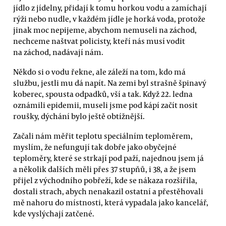
jídlo z jídelny, přidají k tomu horkou vodu a zamíchají
rýži nebo nudle, v každém jídle je horká voda, protože
jinak moc nepijeme, abychom nemuseli na záchod,
nechceme naštvat policisty, kteří nás musí vodit
na záchod, nadávají nám.
Někdo si o vodu řekne, ale záleží na tom, kdo má
službu, jestli mu dá napít. Na zemi byl strašně špinavý
koberec, spousta odpadků, vší a tak. Když 22. ledna
oznámili epidemii, museli jsme pod kápí začít nosit
roušky, dýchání bylo ještě obtížnější.
Začali nám měřit teplotu speciálním teploměrem,
myslím, že nefungují tak dobře jako obyčejné
teploměry, které se strkají pod paží, najednou jsem já
a několik dalších měli přes 37 stupňů, i 38, a že jsem
přijel z východního pobřeží, kde se nákaza rozšířila,
dostali strach, abych nenakazil ostatní a přestěhovali
mě nahoru do místnosti, která vypadala jako kancelář,
kde vyslýchají zatčené.