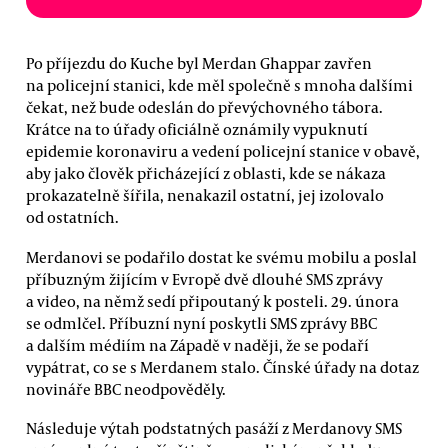
Po příjezdu do Kuche byl Merdan Ghappar zavřen
na policejní stanici, kde měl společně s mnoha dalšími
čekat, než bude odeslán do převýchovného tábora.
Krátce na to úřady oficiálně oznámily vypuknutí
epidemie koronaviru a vedení policejní stanice v obavě,
aby jako člověk přicházející z oblasti, kde se nákaza
prokazatelně šířila, nenakazil ostatní, jej izolovalo
od ostatních.
Merdanovi se podařilo dostat ke svému mobilu a poslal
příbuzným žijícím v Evropě dvě dlouhé SMS zprávy
a video, na němž sedí připoutaný k posteli. 29. února
se odmlčel. Příbuzní nyní poskytli SMS zprávy BBC
a dalším médiím na Západě v naději, že se podaří
vypátrat, co se s Merdanem stalo. Čínské úřady na dotaz
novináře BBC neodpověděly.
Následuje výtah podstatných pasáží z Merdanovy SMS