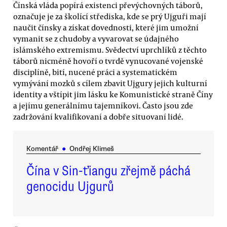
Čínská vláda popírá existenci převýchovných táborů,
označuje je za školící střediska, kde se prý Ujguři mají
naučit čínsky a získat dovednosti, které jim umožní
vymanit se z chudoby a vyvarovat se údajného
islámského extremismu. Svědectví uprchlíků z těchto
táborů nicméně hovoří o tvrdě vynucované vojenské
disciplíně, bití, nucené práci a systematickém
vymývání mozků s cílem zbavit Ujgury jejich kulturní
identity a vštípit jim lásku ke Komunistické straně Číny
a jejímu generálnímu tajemníkovi. Často jsou zde
zadržování kvalifikovaní a dobře situovaní lidé.
Komentář
●
Ondřej Klimeš
Čína v Sin-ťiangu zřejmě páchá
genocidu Ujgurů