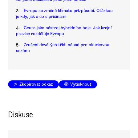
3.
Evropa se změně klimatu přizpůsobí. Otázkou
je kdy, jak a co s příčinami
4.
Ceuta jako nástroj hybridního boje. Jak krajní
pravice rozděluje Evropu
5.
Zrušení devátých tříd: nápad pro okurkovou
sezónu
Zkopírovat odkaz
Vytisknout
Diskuse