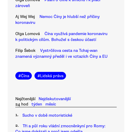
zároveň
Aj Wej Wej
Nemoc Číny je hlubší než příčiny
koronaviru
Olga Lomová
Čína využívá pandemie koronaviru
k politickým cílům. Bohužel s českou účastí
Filip Šebok
Vystrčilova cesta na Tchaj-wan
znamená významný předěl i ve vztazích Číny a EU
#
Čína
#
Lidská práva
Nejčtenější
Nejdiskutovanější
24 hod
týden
měsíc
1.
Sucho v době motoristické
2.
Tři a půl roku vládní zmocněnkyní pro Romy:
Co jsme dokázali a proč jsem odešla