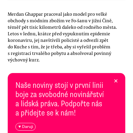
Merdan Ghappar pracoval jako model pro velké
obchody s módním zbožím ve Fo-šanu v jižní Číně,
téměř pět tisíc kilometrů daleko od rodného města.
Letos v lednu, krátce před vypuknutím epidemie
koronaviru, jej navštívili policisté a odvezli zpět
do Kuche s tím, že je třeba, aby si vyřešil problém
s registrací trvalého pobytu a absolvoval povinný
výchovný kurz.
×
Naše noviny stojí v první linii
boje za svobodné novinářství
a lidská práva. Podpořte nás
a přidejte se k nám!
♥ Daruji