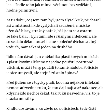
let… Podle toho jak mluví, většinou bez vzdělání,
hodně primitivní.
Za tu dobu, co jsem tam byl, jsem slyšel křik, přicházel
asi z místnosti, kde vyslýchali zadržené, mužské
i ženské hlasy, strašný nářek, bál jsem se a ostatní
se také báli…. Byli tam lidé s různými infekcemi, ale
co se dalo dělat, museli jsme společně dýchat stejný
vzduch, namačkaní jeden na druhého.
Jídlo nám dávali jen v několika plastikových miskách
s plastikovými lžícemi na jedno použití, postupně
všichni, muži i ženy, použili to samé nádobí. Policisté
je sice umývali, ale stejně zůstalo špinavé.
Před jídlem se vždycky ptali, kdo má nějakou infekční
nemoc, ať zvedne ruku, že mu dají najíst až nakonec, ale
když někdo nechce čekat, tak ruku nezvedne, víš, to je
otázka morálky.
K jídlu dostáváme, co zbylo po policistech, tedy čisté