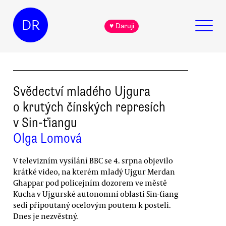
DR
♥ Daruji
Svědectví mladého Ujgura
o krutých čínských represích
v Sin-ťiangu
Olga Lomová
V televizním vysílání BBC se 4. srpna objevilo
krátké video, na kterém mladý Ujgur Merdan
Ghappar pod policejním dozorem ve městě
Kucha v Ujgurské autonomní oblasti Sin-ťiang
sedí připoutaný ocelovým poutem k posteli.
Dnes je nezvěstný.