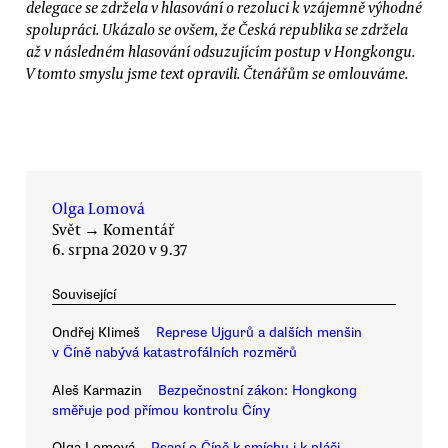
delegace se zdržela v hlasování o rezoluci k vzájemně výhodné
spolupráci. Ukázalo se ovšem, že Česká republika se zdržela
až v následném hlasování odsuzujícím postup v Hongkongu.
V tomto smyslu jsme text opravili. Čtenářům se omlouváme.
Olga Lomová
Svět
→
Komentář
6. srpna 2020 v 9.37
Související
Ondřej Klimeš
Represe Ujgurů a dalších menšin
v Číně nabývá katastrofálních rozměrů
Aleš Karmazin
Bezpečnostní zákon: Hongkong
směřuje pod přímou kontrolu Číny
Olga Lomová
Psaní o Číně k smíchu i k pláči