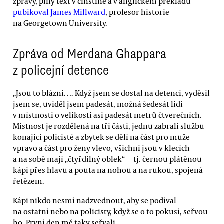
zprávy, plný text v čínštině a v anglickém překladu
pubikoval James Millward
, profesor historie
na Georgetown University.
Zpráva od Merdana Ghappara
z policejní detence
„Jsou to blázni…. Když jsem se dostal na detenci, vyděsil
jsem se, uviděl jsem padesát, možná šedesát lidí
v místnosti o velikosti asi padesát metrů čtverečních.
Místnost je rozdělená na tři části, jednu zabrali službu
konající policisté a zbytek se dělí na část pro muže
vpravo a část pro ženy vlevo, všichni jsou v klecích
a na sobě mají „čtyřdílný oblek“ — tj. černou plátěnou
kápi přes hlavu a pouta na nohou a na rukou, spojená
řetězem.
Kápi nikdo nesmí nadzvednout, aby se podíval
na ostatní nebo na policisty, když se o to pokusí, seřvou
ho. První den mě taky seřvali.