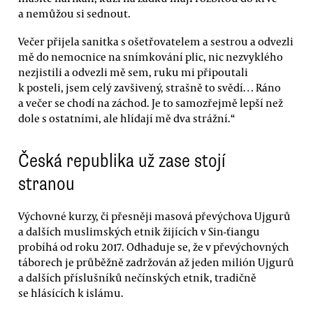
a nemůžou si sednout.
Večer přijela sanitka s ošetřovatelem a sestrou a odvezli
mě do nemocnice na snímkování plic, nic nezvyklého
nezjistili a odvezli mě sem, ruku mi připoutali
k posteli, jsem celý zavšivený, strašně to svědí… Ráno
a večer se chodí na záchod. Je to samozřejmě lepší než
dole s ostatními, ale hlídají mě dva strážní.“
Česká republika už zase stojí
stranou
Výchovné kurzy, či přesněji masová převýchova Ujgurů
a dalších muslimských etnik žijících v Sin-ťiangu
probíhá od roku 2017. Odhaduje se, že v převýchovných
táborech je průběžně zadržován až jeden milión Ujgurů
a dalších příslušníků nečínských etnik, tradičně
se hlásících k islámu.