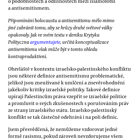
o podobnostech a odlišnostech mezi islamofobií
a antisemitismem.
Připomínání holocaustu a antisemitismu mělo mimo
jiné zabránit tomu, aby se hrůzy druhé světové války
opakovaly. Jak ve svém textu v deníku Krytyka
Polityczna
argumentujete
, určitá konceptualizace
antisemitismu však může být v tomto ohledu
kontraproduktivní.
Obzvláště v kontextu izraelsko-palestinského konfliktu
jsou některé definice antisemitismu problematické,
jelikož jsou zneužívané k umlčení a znevěrohodnění
jakékoliv kritiky izraelské politiky. Takové definice
upírají Palestincům práva vzepřít se izraelské politice
a promluvit o svých zkušenostech s porušováním práv
ze strany izraelského státu. Izraelsko-palestinský
konflikt se tak částečně odehrává i na poli definic.
Jsem přesvědčená, že nemůžeme vzdorovat jedné
formě rasismu, pokud zároveň nevzdorujeme všem