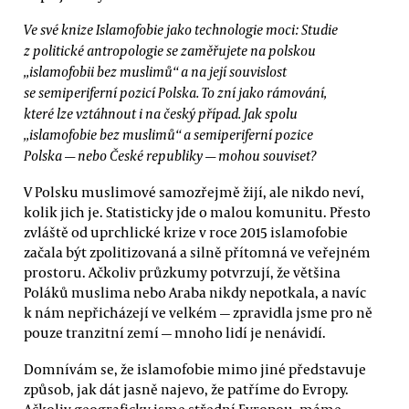
Ve své knize Islamofobie jako technologie moci: Studie
z politické antropologie se zaměřujete na polskou
„islamofobii bez muslimů“ a na její souvislost
se semiperiferní pozicí Polska. To zní jako rámování,
které lze vztáhnout i na český případ. Jak spolu
„islamofobie bez muslimů“ a semiperiferní pozice
Polska — nebo České republiky — mohou souviset?
V Polsku muslimové samozřejmě žijí, ale nikdo neví,
kolik jich je. Statisticky jde o malou komunitu. Přesto
zvláště od uprchlické krize v roce 2015 islamofobie
začala být zpolitizovaná a silně přítomná ve veřejném
prostoru. Ačkoliv průzkumy potvrzují, že většina
Poláků muslima nebo Araba nikdy nepotkala, a navíc
k nám nepřicházejí ve velkém — zpravidla jsme pro ně
pouze tranzitní zemí — mnoho lidí je nenávidí.
Domnívám se, že islamofobie mimo jiné představuje
způsob, jak dát jasně najevo, že patříme do Evropy.
Ačkoliv geograficky jsme střední Evropou, máme