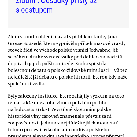
Židům“. Odsudky přišly až
s odstupem
Zlom v tomto ohledu nastal s publikací knihy Jana
Grosse Sousedé, která vyprávěla příběh masové vraždy
stovek židů ve východopolské vesnici Jedwabne, jíž
se během druhé světové války pod dohledem nacistů
dopustili jejich polští sousedé. Kniha spustila
bolestnou debatu o polsko-židovské minulosti — vůbec
nejdůležitější debatu o polské historii, kterou kdy naše
společnost vedla.
Byly založeny instituce, které zahájily výzkum na toto
téma, takže dnes toho víme o polském podílu
na holocaustu dost. Zevrubné zkoumání polské
historické viny zároveň znamenalo převzít za ni
zodpovědnost. Jedním z nejdůležitějších momentů
tohoto procesu byla oficiální omluva polského
prezidenta Alexandra Kwaśnievského. Proces převzetí