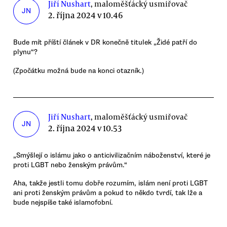
Jiří Nushart
, maloměšťácký usmiřovač
JN
2. října 2024 v 10.46
Bude mít příští článek v DR konečně titulek „Židé patří do
plynu“?
(Zpočátku možná bude na konci otazník.)
Jiří Nushart
, maloměšťácký usmiřovač
JN
2. října 2024 v 10.53
„Smýšlejí o islámu jako o anticivilizačním náboženství, které je
proti LGBT nebo ženským právům.“
Aha, takže jestli tomu dobře rozumím, islám není proti LGBT
ani proti ženským právům a pokud to někdo tvrdí, tak lže a
bude nejspíše také islamofobní.