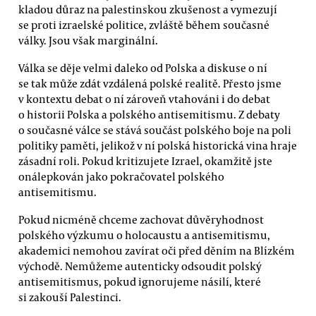
kladou důraz na palestinskou zkušenost a vymezují
se proti izraelské politice, zvláště během současné
války. Jsou však marginální.
Válka se děje velmi daleko od Polska a diskuse o ní
se tak může zdát vzdálená polské realitě. Přesto jsme
v kontextu debat o ní zároveň vtahováni i do debat
o historii Polska a polského antisemitismu. Z debaty
o současné válce se stává součást polského boje na poli
politiky paměti, jelikož v ní polská historická vina hraje
zásadní roli. Pokud kritizujete Izrael, okamžitě jste
onálepkován jako pokračovatel polského
antisemitismu.
Pokud nicméně chceme zachovat důvěryhodnost
polského výzkumu o holocaustu a antisemitismu,
akademici nemohou zavírat oči před děním na Blízkém
východě. Nemůžeme autenticky odsoudit polský
antisemitismus, pokud ignorujeme násilí, které
si zakouší Palestinci.