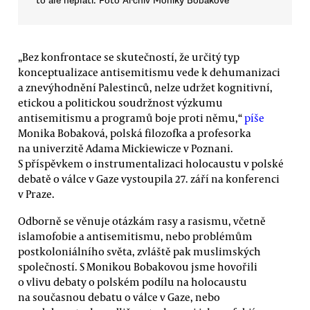
to ale neplatí. Foto Archiv Moniky Bobakové
„Bez konfrontace se skutečností, že určitý typ
konceptualizace antisemitismu vede k dehumanizaci
a znevýhodnění Palestinců, nelze udržet kognitivní,
etickou a politickou soudržnost výzkumu
antisemitismu a programů boje proti němu,“
píše
Monika Bobaková, polská filozofka a profesorka
na univerzitě Adama Mickiewicze v Poznani.
S příspěvkem o instrumentalizaci holocaustu v polské
debatě o válce v Gaze vystoupila 27. září na konferenci
v Praze.
Odborně se věnuje otázkám rasy a rasismu, včetně
islamofobie a antisemitismu, nebo problémům
postkoloniálního světa, zvláště pak muslimských
společností. S Monikou Bobakovou jsme hovořili
o vlivu debaty o polském podílu na holocaustu
na současnou debatu o válce v Gaze, nebo