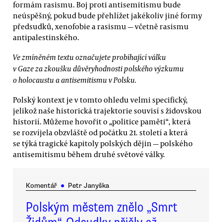
formám rasismu. Boj proti antisemitismu bude
neúspěšný, pokud bude přehlížet jakékoliv jiné formy
předsudků, xenofobie a rasismu — včetně rasismu
antipalestinského.
Ve zmíněném textu označujete probíhající válku
v Gaze za zkoušku důvěryhodnosti polského výzkumu
o holocaustu a antisemitismu v Polsku.
Polský kontext je v tomto ohledu velmi specifický,
jelikož naše historická trajektorie souvisí s židovskou
historií. Můžeme hovořit o „politice paměti“, která
se rozvíjela obzvláště od počátku 21. století a která
se týká tragické kapitoly polských dějin — polského
antisemitismu během druhé světové války.
Komentář
●
Petr Janyška
Polským městem znělo „Smrt