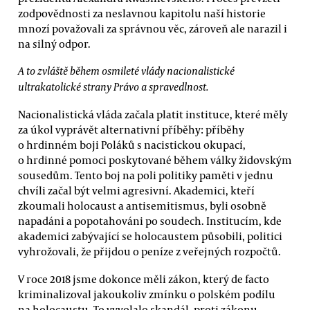
zodpovědnosti za neslavnou kapitolu naší historie
mnozí považovali za správnou věc, zároveň ale narazil i
na silný odpor.
A to zvláště během osmileté vlády nacionalistické
ultrakatolické strany Právo a spravedlnost.
Nacionalistická vláda začala platit instituce, které měly
za úkol vyprávět alternativní příběhy: příběhy
o hrdinném boji Poláků s nacistickou okupací,
o hrdinné pomoci poskytované během války židovským
sousedům. Tento boj na poli politiky paměti v jednu
chvíli začal být velmi agresivní. Akademici, kteří
zkoumali holocaust a antisemitismus, byli osobně
napadáni a popotahováni po soudech. Institucím, kde
akademici zabývající se holocaustem působili, politici
vyhrožovali, že přijdou o peníze z veřejných rozpočtů.
V roce 2018 jsme dokonce měli zákon, který de facto
kriminalizoval jakoukoliv zmínku o polském podílu
na holocaustu. To vyvolalo skandál, proti zákonu