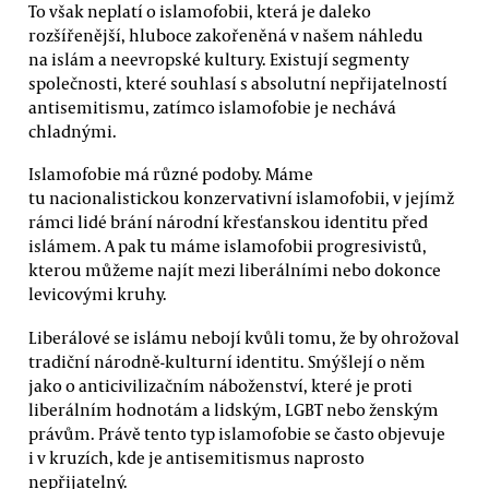
To však neplatí o islamofobii, která je daleko
rozšířenější, hluboce zakořeněná v našem náhledu
na islám a neevropské kultury. Existují segmenty
společnosti, které souhlasí s absolutní nepřijatelností
antisemitismu, zatímco islamofobie je nechává
chladnými.
Islamofobie má různé podoby. Máme
tu nacionalistickou konzervativní islamofobii, v jejímž
rámci lidé brání národní křesťanskou identitu před
islámem. A pak tu máme islamofobii progresivistů,
kterou můžeme najít mezi liberálními nebo dokonce
levicovými kruhy.
Liberálové se islámu nebojí kvůli tomu, že by ohrožoval
tradiční národně-kulturní identitu. Smýšlejí o něm
jako o anticivilizačním náboženství, které je proti
liberálním hodnotám a lidským, LGBT nebo ženským
právům. Právě tento typ islamofobie se často objevuje
i v kruzích, kde je antisemitismus naprosto
nepřijatelný.