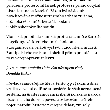
přirozeně protestoval Izrael, protože se přímo dotýkal
historie mnoha Izraelců. Zákon byl následně
novelizován a možnost trestního stíhání zrušena,
obžaloba však může být stále podána
u občanskoprávního soudu.
Vloni pak probíhala kampaň proti akademičce Barbaře
Engelkingové, která zkoumala holocaust
a zorganizovala velkou výstavu v židovském muzeu.
Z antipolského rasismu ji obvinil přímo premiér — a
to ve veřejnoprávní televizi.
Jak se situace změnila s loňským nástupem vlády
Donalda Tuska?
Převládá samozřejmě úleva, tento typ výzkumu dnes
vzniká ve velmi odlišné atmosféře. To však neznamená,
že důraz na určité rámování příběhu polského národa,
fixace na jeho dobrou pověst a oslavování určitého
pojetí národní historie z veřejné debaty zmizely.