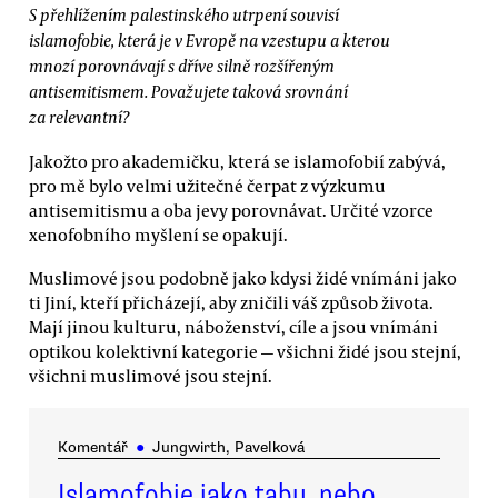
S přehlížením palestinského utrpení souvisí
islamofobie, která je v Evropě na vzestupu a kterou
mnozí porovnávají s dříve silně rozšířeným
antisemitismem. Považujete taková srovnání
za relevantní?
Jakožto pro akademičku, která se islamofobií zabývá,
pro mě bylo velmi užitečné čerpat z výzkumu
antisemitismu a oba jevy porovnávat. Určité vzorce
xenofobního myšlení se opakují.
Muslimové jsou podobně jako kdysi židé vnímáni jako
ti Jiní, kteří přicházejí, aby zničili váš způsob života.
Mají jinou kulturu, náboženství, cíle a jsou vnímáni
optikou kolektivní kategorie — všichni židé jsou stejní,
všichni muslimové jsou stejní.
Komentář
●
Jungwirth, Pavelková
Islamofobie jako tabu, nebo