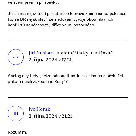
ve svém prvním příspěvku.
Jestli mám (už teď) přidat něco k právě zmíněnému, pak snad
to, že DR nějak slevil ze sledování vývoje obou hlavních
konfliktů současnosti, dříve velmi pozorného.
Jiří Nushart
, maloměšťácký usmiřovač
JN
2. října 2024 v 17.21
Analogicky tedy „nelze odsoudit antiukrajinismus a přehlížet
přitom násilí zakoušené Rusy“?
Ivo Horák
IH
2. října 2024 v 21.21
Rozumím.