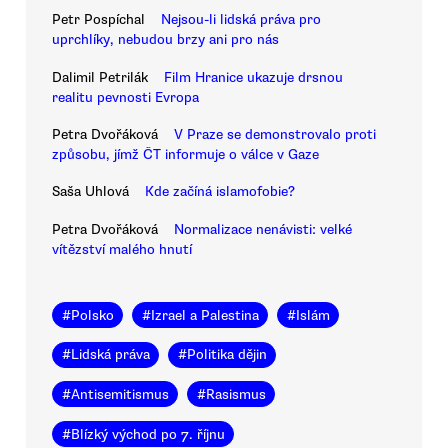
Petr Pospíchal
Nejsou-li lidská práva pro
uprchlíky, nebudou brzy ani pro nás
Dalimil Petrilák
Film Hranice ukazuje drsnou
realitu pevnosti Evropa
Petra Dvořáková
V Praze se demonstrovalo proti
způsobu, jímž ČT informuje o válce v Gaze
Saša Uhlová
Kde začíná islamofobie?
Petra Dvořáková
Normalizace nenávisti: velké
vítězství malého hnutí
#
Polsko
#
Izrael a Palestina
#
Islám
#
Lidská práva
#
Politika dějin
#
Antisemitismus
#
Rasismus
#
Blízký východ po 7. říjnu