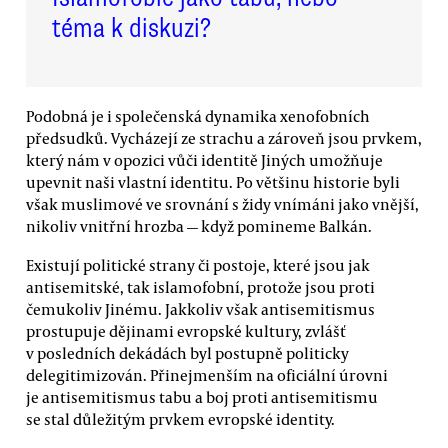
téma k diskuzi?
Podobná je i společenská dynamika xenofobních
předsudků. Vycházejí ze strachu a zároveň jsou prvkem,
který nám v opozici vůči identitě Jiných umožňuje
upevnit naši vlastní identitu. Po většinu historie byli
však muslimové ve srovnání s židy vnímáni jako vnější,
nikoliv vnitřní hrozba — když pomineme Balkán.
Existují politické strany či postoje, které jsou jak
antisemitské, tak islamofobní, protože jsou proti
čemukoliv Jinému. Jakkoliv však antisemitismus
prostupuje dějinami evropské kultury, zvlášť
v posledních dekádách byl postupně politicky
delegitimizován. Přinejmenším na oficiální úrovni
je antisemitismus tabu a boj proti antisemitismu
se stal důležitým prvkem evropské identity.