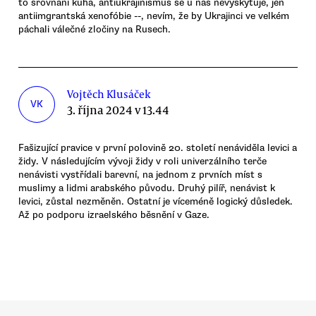
to srovnání kuhá, antiukrajinismus se u nás nevyskytuje, jen
antiimgrantská xenofóbie --, nevím, že by Ukrajinci ve velkém
páchali válečné zločiny na Rusech.
Vojtěch Klusáček
VK
3. října 2024 v 13.44
Fašizující pravice v první polovině 20. století nenáviděla levici a
židy. V následujícím vývoji židy v roli univerzálního terče
nenávisti vystřídali barevní, na jednom z prvních míst s
muslimy a lidmi arabského původu. Druhý pilíř, nenávist k
levici, zůstal nezměněn. Ostatní je víceméně logický důsledek.
Až po podporu izraelského běsnění v Gaze.