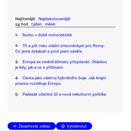
Nejčtenější
Nejdiskutovanější
24 hod
týden
měsíc
1.
Sucho v době motoristické
2.
Tři a půl roku vládní zmocněnkyní pro Romy:
Co jsme dokázali a proč jsem odešla
3.
Evropa se změně klimatu přizpůsobí. Otázkou
je kdy, jak a co s příčinami
4.
Ceuta jako nástroj hybridního boje. Jak krajní
pravice rozděluje Evropu
5.
Padesát odstínů lži a nová nekulturní politika
Zkopírovat odkaz
Vytisknout