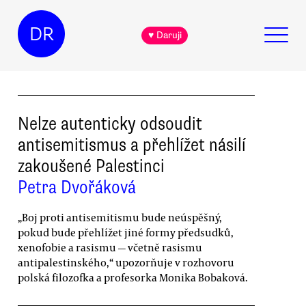
DR
♥ Daruji
Nelze autenticky odsoudit
antisemitismus a přehlížet násilí
zakoušené Palestinci
Petra Dvořáková
„Boj proti antisemitismu bude neúspěšný,
pokud bude přehlížet jiné formy předsudků,
xenofobie a rasismu — včetně rasismu
antipalestinského,“ upozorňuje v rozhovoru
polská filozofka a profesorka Monika Bobaková.