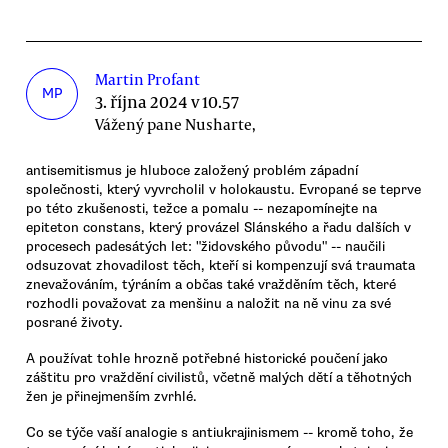
Martin Profant
MP
3. října 2024 v 10.57
Vážený pane Nusharte,
antisemitismus je hluboce založený problém západní
společnosti, který vyvrcholil v holokaustu. Evropané se teprve
po této zkušenosti, težce a pomalu -- nezapomínejte na
epiteton constans, který provázel Slánského a řadu dalších v
procesech padesátých let: "židovského původu" -- naučili
odsuzovat zhovadilost těch, kteří si kompenzují svá traumata
znevažováním, týráním a občas také vražděním těch, které
rozhodli považovat za menšinu a naložit na ně vinu za své
posrané životy.
A používat tohle hrozně potřebné historické poučení jako
záštitu pro vraždění civilistů, včetně malých dětí a těhotných
žen je přinejmenším zvrhlé.
Co se týče vaší analogie s antiukrajinismem -- kromě toho, že