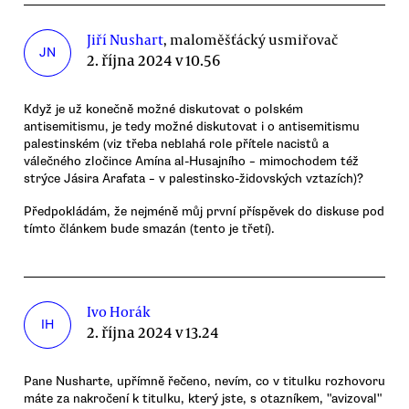
Jiří Nushart
, maloměšťácký usmiřovač
JN
2. října 2024 v 10.56
Když je už konečně možné diskutovat o polském
antisemitismu, je tedy možné diskutovat i o antisemitismu
palestinském (viz třeba neblahá role přítele nacistů a
válečného zločince Amína al-Husajního – mimochodem též
strýce Jásira Arafata – v palestinsko-židovských vztazích)?
Předpokládám, že nejméně můj první příspěvek do diskuse pod
tímto článkem bude smazán (tento je třetí).
Ivo Horák
IH
2. října 2024 v 13.24
Pane Nusharte, upřímně řečeno, nevím, co v titulku rozhovoru
máte za nakročení k titulku, který jste, s otazníkem, "avizoval"