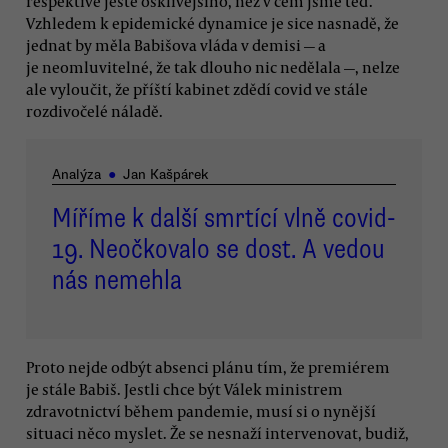
respektive ještě ošklivějšího, než v čem jsme teď.
Vzhledem k epidemické dynamice je sice nasnadě, že
jednat by měla Babišova vláda v demisi — a
je neomluvitelné, že tak dlouho nic nedělala —, nelze
ale vyloučit, že příští kabinet zdědí covid ve stále
rozdivočelé náladě.
Analýza
●
Jan Kašpárek
Míříme k další smrtící vlně covid-
19. Neočkovalo se dost. A vedou
nás nemehla
Proto nejde odbýt absenci plánu tím, že premiérem
je stále Babiš. Jestli chce být Válek ministrem
zdravotnictví během pandemie, musí si o nynější
situaci něco myslet. Že se nesnaží intervenovat, budiž,