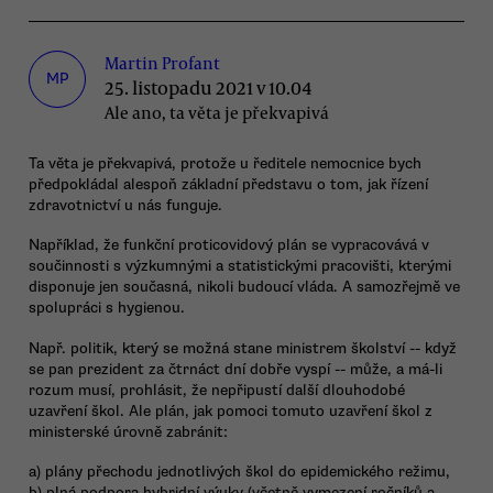
Martin Profant
MP
25. listopadu 2021 v 10.04
Ale ano, ta věta je překvapivá
Ta věta je překvapivá, protože u ředitele nemocnice bych
předpokládal alespoň základní představu o tom, jak řízení
zdravotnictví u nás funguje.
Například, že funkční proticovidový plán se vypracovává v
součinnosti s výzkumnými a statistickými pracovišti, kterými
disponuje jen současná, nikoli budoucí vláda. A samozřejmě ve
spolupráci s hygienou.
Např. politik, který se možná stane ministrem školství -- když
se pan prezident za čtrnáct dní dobře vyspí -- může, a má-li
rozum musí, prohlásit, že nepřipustí další dlouhodobé
uzavření škol. Ale plán, jak pomoci tomuto uzavření škol z
ministerské úrovně zabránit:
a) plány přechodu jednotlivých škol do epidemického režimu,
b) plná podpora hybridní výuky (včetně vymezení ročníků a