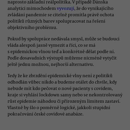
naprosto základní reálpolitika. V případě Dánska
analytici mimochodem
vyvozují
, že do vynikajícího
zvládání pandemie se citelně promítla právě ochota
politiků různých barev spolupracovat na řešení
objektivního problému.
Pokud by spolupráce nedávala smysl, může se budoucí
vláda alespoň jasně vymezit a říci, co se má
s epidemickou vlnou teď a konkrétně dělat podle ní.
Podle dosavadních výstupů můžeme nicméně vytyčit
ještě jednu možnou, nejhorší alternativu.
Tedy že ke zbrzdění epidemické vlny není z politiků
odhodlán vůbec nikdo a budeme otálet do chvíle, kdy
nebude mít kdo pečovat o nové pacienty s covidem,
kraje si vyhlásí lockdown samy nebo se nekontrolovaný
růst epidemie náhodou či přirozeným limitem zastaví.
Vlastně by šlo o poměrně logické, jakkoli stupidní
pokračování české covidové anabáze.