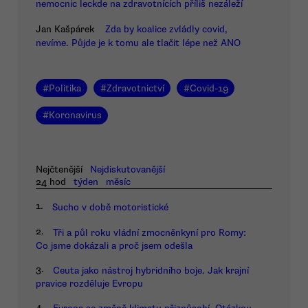
nemocnic leckde na zdravotnících příliš nezáleží
Jan Kašpárek
Zda by koalice zvládly covid,
nevíme. Půjde je k tomu ale tlačit lépe než ANO
#
Politika
#
Zdravotnictví
#
Covid-19
#
Koronavirus
Nejčtenější
Nejdiskutovanější
24 hod
týden
měsíc
1.
Sucho v době motoristické
2.
Tři a půl roku vládní zmocněnkyní pro Romy:
Co jsme dokázali a proč jsem odešla
3.
Ceuta jako nástroj hybridního boje. Jak krajní
pravice rozděluje Evropu
4.