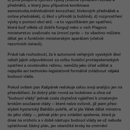
předmětů, u který jsou přípustná kombinace
samostudia,individuálních konzultací, blokových přednášek a
online přednášek), c) škol v přírodě (a bublině), d) rozprostření
výuky s pomocí obcí atd. --a to vypočítávám jen opatření,
která buď někde už dobře fungují nebo o nich Plagovo
ministerstvo uvažovalo na úrovní zpráv -- to všechno můžete
dělat jen s funkčním ministerským aparátem (včetně
rezortních ústavů).
Právě tak rozhodnutí, že k autonomii veřejných vysokých škol
náleží jejich odpovědnost za volbu funkční protiepidemických
opatření a covidového režimu, nemůže jako úřad udělat a
nejspíše ani technicko-legislativně formálně zvládnout nějaká
budoucí vláda.
Pokud ovšem pan Kašpárek redukuje celou svoji analýzu jen na
přesvědčení, že dobrý plán rovná se lockdown a chce od
"budoucí vlády" jednak zcela zbytečná vyjádření k zmateným
krokům současné vlády -- které nelze ovlivnit, již jsem přeci
slyšeli hysterický Babišův pokřik, ať si jde Válek dělat ministra
do jeho vlády --, jednak plán pro zvládání epidemie, která je
dnes na vrcholu a v době nástupu budoucí vlády se už nebude
uplatňovat žádný plán, jen okamžité kroky ke zmírnění