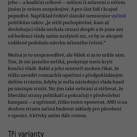
jeho — a koaliční celkově — mlčení či mluvení o něčem
jiném je ovšem znepokojivé. A pro část lidí i krajně
popudivé. Například ředitel slánské nemocnice
vyčinil
politikům takto: „Je stěží pochopitelné, kam až
dosluhující vláda nechala situaci dospět a že jsme ani
od budoucí vlády zatím neslyšeli nic, co by se alespoň
vzdáleně podobalo návrhu účinného řešení.“
Možná je to nespravedlivé, ale Válek si za to může sám.
Tím, že nic jasného neříká, poskytuje navíc krytí
končící vládě. Babiš a jeho ministři mohou říkat, že
těžko zavádět rozmáchlá opatření s předpokládaným
delším trváním, kdyby je měla následující vláda hned
po nástupu zrušit. Nic jim také nebrání si stěžovat, že
liberální strany politikaří a pokračují v předvolební
kampani — a upřímně, těžko tomu oponovat. ANO si na
druhou stranu začíná budovat základy pro působení
v opozici. A křivky zatím dále rostou.
Tři varianty