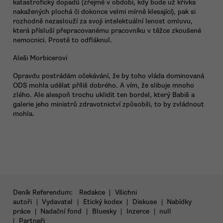
katastrofický dopadů (zřejmě v období, kdy bude už křivka
nakažených plochá či dokonce velmi mírně klesající), pak si
rozhodně nezaslouží za svoji intelektuální lenost omluvu,
která přísluší přepracovanému pracovníku v těžce zkoušené
nemocnici. Prostě to odfláknul.
Aleši Morbicerovi
Opravdu postrádám očekávání, že by toho vláda dominovaná
ODS mohla udělat příliš dobrého. A vím, že slibuje mnoho
zlého. Ale alespoň trochu uklidit ten bordel, který Babiš a
galerie jeho ministrů zdravotnictví způsobili, to by zvládnout
mohla.
Deník Referendum:
Redakce
|
Všichni
autoři
|
Vydavatel
|
Etický kodex
|
Diskuse
|
Nabídky
práce
|
Nadační fond
|
Bluesky
|
Inzerce
|
null
|
Partneři