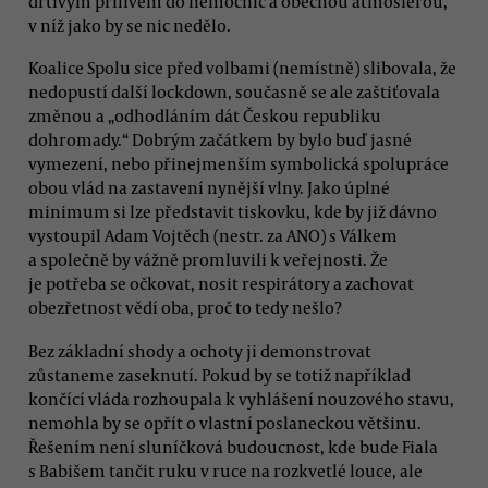
drtivým přílivem do nemocnic a obecnou atmosférou,
v níž jako by se nic nedělo.
Koalice Spolu sice před volbami (nemístně) slibovala, že
nedopustí další lockdown, současně se ale zaštiťovala
změnou a „odhodláním dát Českou republiku
dohromady.“ Dobrým začátkem by bylo buď jasné
vymezení, nebo přinejmenším symbolická spolupráce
obou vlád na zastavení nynější vlny. Jako úplné
minimum si lze představit tiskovku, kde by již dávno
vystoupil Adam Vojtěch (nestr. za ANO) s Válkem
a společně by vážně promluvili k veřejnosti. Že
je potřeba se očkovat, nosit respirátory a zachovat
obezřetnost vědí oba, proč to tedy nešlo?
Bez základní shody a ochoty ji demonstrovat
zůstaneme zaseknutí. Pokud by se totiž například
končící vláda rozhoupala k vyhlášení nouzového stavu,
nemohla by se opřít o vlastní poslaneckou většinu.
Řešením není sluníčková budoucnost, kde bude Fiala
s Babišem tančit ruku v ruce na rozkvetlé louce, ale