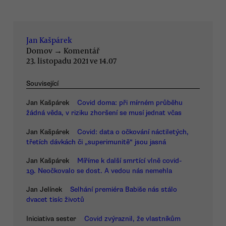
Jan Kašpárek
Domov
→
Komentář
23. listopadu 2021 ve 14.07
Související
Jan Kašpárek
Covid doma: při mírném průběhu
žádná věda, v riziku zhoršení se musí jednat včas
Jan Kašpárek
Covid: data o očkování náctiletých,
třetích dávkách či „superimunitě“ jsou jasná
Jan Kašpárek
Míříme k další smrtící vlně covid-
19. Neočkovalo se dost. A vedou nás nemehla
Jan Jelínek
Selhání premiéra Babiše nás stálo
dvacet tisíc životů
Iniciativa sester
Covid zvýraznil, že vlastníkům