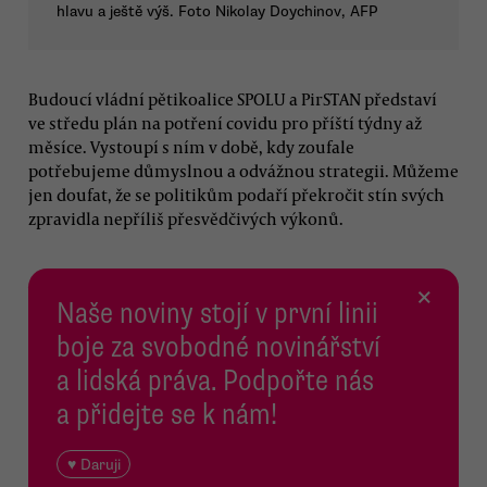
hlavu a ještě výš. Foto Nikolay Doychinov, AFP
Budoucí vládní pětikoalice SPOLU a PirSTAN představí
ve středu plán na potření covidu pro příští týdny až
měsíce. Vystoupí s ním v době, kdy zoufale
potřebujeme důmyslnou a odvážnou strategii. Můžeme
jen doufat, že se politikům podaří překročit stín svých
zpravidla nepříliš přesvědčivých výkonů.
×
Naše noviny stojí v první linii
boje za svobodné novinářství
a lidská práva. Podpořte nás
a přidejte se k nám!
♥ Daruji