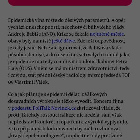
Epidemická vlna roste do děsivých parametrů. A opět
vychází z neschopnosti, neochoty či bůhvíčeho vlády
Andreje Babiše (ANO). Krize se čekala
nejméně měsíc
,
obavy byly namístě
ještě dříve
. Kde leží odpovědnost,
je tedy jasné. Nelze ale ignorovat, že Babišova vláda
působí z demise, a do řešení tak setrvalých trendů jako
je epidemie má tedy co mluvit i budoucí kabinet Petra
Fialy (ODS). V něm se má ministrem zdravotnictví, tedy
i covidu, stát přední český radiolog, místopředseda TOP
09 Vlastimil Válek.
Co a jak plánuje s epidemií dělat, z Válkových
dosavadních výroků ale těžko vyvodit. Koncem října
v
podcastu PoliTalk Novinek.cz
zkritizoval vládu, že
proti již tehdy rostoucí nákaze nic nedělá, sám však
nepředstavil konkrétní opatření a z výroků vyplynulo,
že i o případných lockdownech by měli rozhodovat
„krajští epidemiologové“, implicitně tedy přetížené