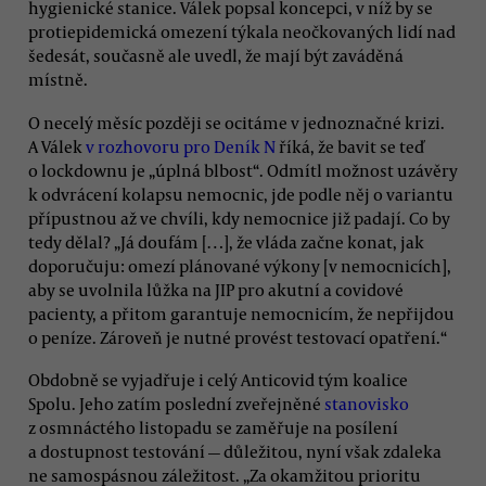
hygienické stanice. Válek popsal koncepci, v níž by se
protiepidemická omezení týkala neočkovaných lidí nad
šedesát, současně ale uvedl, že mají být zaváděná
místně.
O necelý měsíc později se ocitáme v jednoznačné krizi.
A Válek
v rozhovoru pro Deník N
říká, že bavit se teď
o lockdownu je „úplná blbost“. Odmítl možnost uzávěry
k odvrácení kolapsu nemocnic, jde podle něj o variantu
přípustnou až ve chvíli, kdy nemocnice již padají. Co by
tedy dělal? „Já doufám […], že vláda začne konat, jak
doporučuju: omezí plánované výkony [v nemocnicích],
aby se uvolnila lůžka na JIP pro akutní a covidové
pacienty, a přitom garantuje nemocnicím, že nepřijdou
o peníze. Zároveň je nutné provést testovací opatření.“
Obdobně se vyjadřuje i celý Anticovid tým koalice
Spolu. Jeho zatím poslední zveřejněné
stanovisko
z osmnáctého listopadu se zaměřuje na posílení
a dostupnost testování — důležitou, nyní však zdaleka
ne samospásnou záležitost. „Za okamžitou prioritu