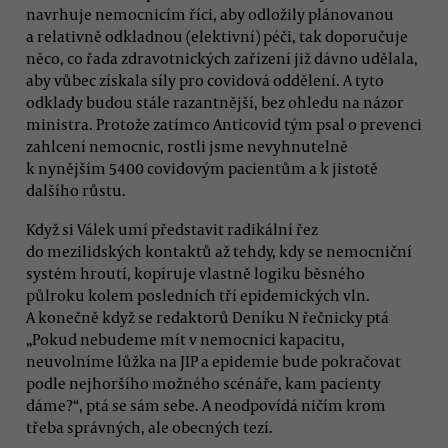
navrhuje nemocnicím říci, aby odložily plánovanou
a relativně odkladnou (elektivní) péči, tak doporučuje
něco, co řada zdravotnických zařízení již dávno udělala,
aby vůbec získala síly pro covidová oddělení. A tyto
odklady budou stále razantnější, bez ohledu na názor
ministra. Protože zatímco Anticovid tým psal o prevenci
zahlcení nemocnic, rostli jsme nevyhnutelně
k nynějším 5400 covidovým pacientům a k jistotě
dalšího růstu.
Když si Válek umí představit radikální řez
do mezilidských kontaktů až tehdy, kdy se nemocniční
systém hroutí, kopíruje vlastně logiku běsného
půlroku kolem posledních tří epidemických vln.
A konečně když se redaktorů Deníku N řečnicky ptá
„Pokud nebudeme mít v nemocnici kapacitu,
neuvolníme lůžka na JIP a epidemie bude pokračovat
podle nejhoršího možného scénáře, kam pacienty
dáme?“, ptá se sám sebe. A neodpovídá ničím krom
třeba správných, ale obecných tezí.