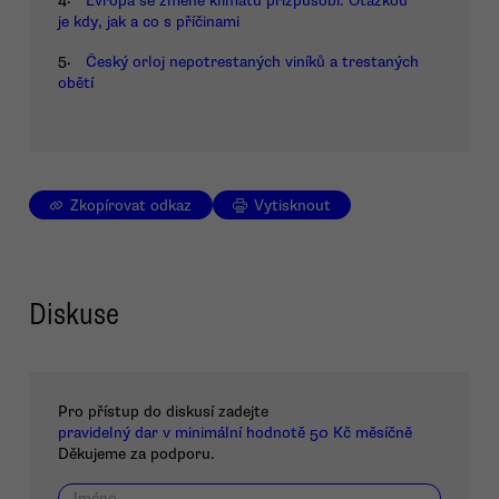
Evropa se změně klimatu přizpůsobí. Otázkou
je kdy, jak a co s příčinami
5.
Český orloj nepotrestaných viníků a trestaných
obětí
Zkopírovat odkaz
Vytisknout
Diskuse
Pro přístup do diskusí zadejte
pravidelný dar v minimální hodnotě 50 Kč měsíčně
Děkujeme za podporu.