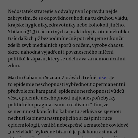
Nedostatek strategie a odvahy nyní opravdu nejde
zakrýt tím, že se odpovědnost hodí na tu druhou vládu,
krajské hygieniky, zdravotníky nebo kohokoli jiného.
S bilancí 32,3 tisíc mrtvých a prakticky jistotou několika
tisíc dalších již bezpodmínečně potřebujeme ukončit
zdejší zvyk mediálních sporů o ničem, výroby chaosu
skrze náhodná vyjádření i povzneseného mlčení
politiků k zápasu, který se odehrává za nemocničními
zdmi.
Martin Čaban na SeznamZprávách trefně
píše
: „Je
to epidemie neschopnosti vybřednout z permanentní
předvolební kampaně, epidemie neschopnosti vůdců
vést, epidemie neschopnosti najít alespoň zbytky
politického pragmatismu a realismu.“ Tím, že
se nečinnost končícího kabinetu setkává se zjevnou
nechutí kabinetu nastupujícího si zašpinit ruce
epidemiologií, vzniká nebezpečné a zmatečné covidové
„mezivládí“. Vyloženě bizarní je pak kontrast mezi