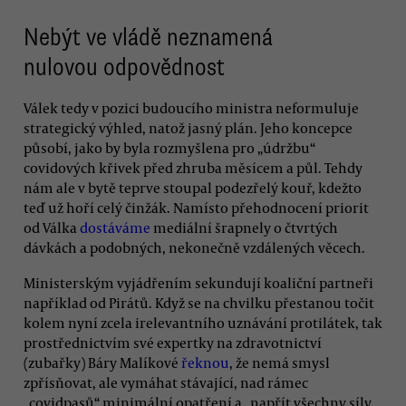
Nebýt ve vládě neznamená
nulovou odpovědnost
Válek tedy v pozici budoucího ministra neformuluje
strategický výhled, natož jasný plán. Jeho koncepce
působí, jako by byla rozmyšlena pro „údržbu“
covidových křivek před zhruba měsícem a půl. Tehdy
nám ale v bytě teprve stoupal podezřelý kouř, kdežto
teď už hoří celý činžák. Namísto přehodnocení priorit
od Válka
dostáváme
mediální šrapnely o čtvrtých
dávkách a podobných, nekonečně vzdálených věcech.
Ministerským vyjádřením sekundují koaliční partneři
například od Pirátů. Když se na chvilku přestanou točit
kolem nyní zcela irelevantního uznávání protilátek, tak
prostřednictvím své expertky na zdravotnictví
(zubařky) Báry Malíkové
řeknou
, že nemá smysl
zpřísňovat, ale vymáhat stávající, nad rámec
„covidpasů“ minimální opatření a „napřít všechny síly,