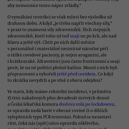
aby nemocnice tento nápor zvládly.“
O vymáhání restrikcí se však mluví bez výsledku už
drahnou dobu. A když „je třeba napřít všechny síly,“
v praxi to znamená síly zdravotníků. Těch stejných
zdravotníků, kteří toho už teď
mají
ne po krk, ale nad
hlavu a ještě výš. Chtít po nich další měsíce
v personálně i materiálně nesmírně náročné péči
o těžké covidové pacienty, je nejen arogantní, ale
i krátkozraké. Zdravotníci jsou často frustrovaní a mají
pocit, že na ně politici plošně kašlou. Mnozí z nich byli
přepracovaní a vyhořelí
ještě před covidem
. Co když
to zkrátka nevydrží a po vlně z oboru odejdou?
Ve stavu, kdy máme rekordní incidenci, v průměru
15 tisíc nakažených plus devadesát mrtvých denně
a Česká lékařská komora
doslova volá po lockdownu
,
se opravdu nedá bavit v obecné rovině či o dílčích
vylepšeních typu PCR testování. Pokud se nezastaví
růst, čeká nás (opět) něco opravdu ošklivého,