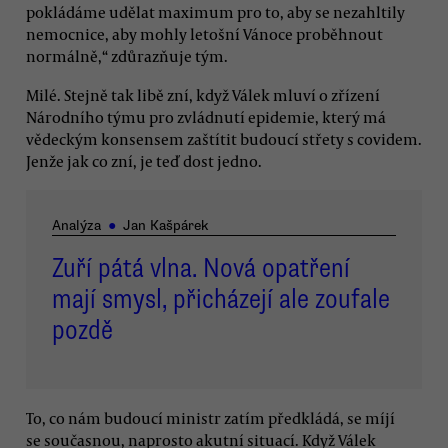
pokládáme udělat maximum pro to, aby se nezahltily
nemocnice, aby mohly letošní Vánoce proběhnout
normálně,“ zdůrazňuje tým.
Milé. Stejně tak libě zní, když Válek mluví o zřízení
Národního týmu pro zvládnutí epidemie, který má
vědeckým konsensem zaštítit budoucí střety s covidem.
Jenže jak co zní, je teď dost jedno.
Analýza
●
Jan Kašpárek
Zuří pátá vlna. Nová opatření
mají smysl, přicházejí ale zoufale
pozdě
To, co nám budoucí ministr zatím předkládá, se míjí
se současnou, naprosto akutní situací. Když Válek