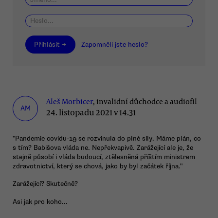
Přihlásit →
Zapomněli jste heslo?
Aleš Morbicer
, invalidní důchodce a audiofil
AM
24. listopadu 2021 v 14.31
"Pandemie covidu-19 se rozvinula do plné síly. Máme plán, co
s tím? Babišova vláda ne. Nepřekvapivě. Zarážející ale je, že
stejně působí i vláda budoucí, ztělesněná příštím ministrem
zdravotnictví, který se chová, jako by byl začátek října."
Zarážející? Skutečně?
Asi jak pro koho...