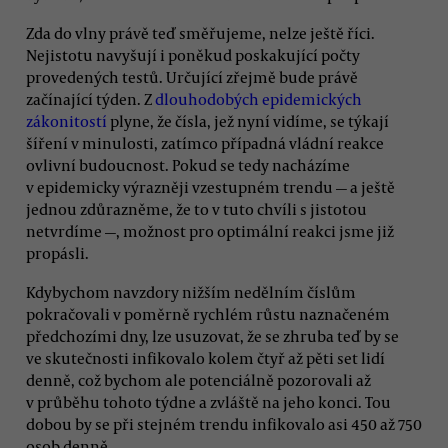
Zda do vlny právě teď směřujeme, nelze ještě říci.
Nejistotu navyšují i poněkud poskakující počty
provedených testů. Určující zřejmě bude právě
začínající týden. Z
dlouhodobých epidemických
zákonitostí
plyne, že čísla, jež nyní vidíme, se týkají
šíření v minulosti, zatímco případná vládní reakce
ovlivní budoucnost. Pokud se tedy nacházíme
v epidemicky výrazněji vzestupném trendu — a ještě
jednou zdůrazněme, že to v tuto chvíli s jistotou
netvrdíme —, možnost pro optimální reakci jsme již
propásli.
Kdybychom navzdory nižším nedělním číslům
pokračovali v poměrně rychlém růstu naznačeném
předchozími dny, lze usuzovat, že se zhruba teď by se
ve skutečnosti infikovalo kolem čtyř až pěti set lidí
denně, což bychom ale potenciálně pozorovali až
v průběhu tohoto týdne a zvláště na jeho konci. Tou
dobou by se při stejném trendu infikovalo asi 450 až 750
osob denně.