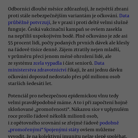
Odborníci dlouhé měsíce zdůrazňují, že největší zbraní
proti stále nebezpečnějším variantám je očkování.
Data
průběžně potvrzují
, že v praxi i proti deltě velmi slušně
funguje. Česká vakcinační kampaň se ovšem zasekla
na nepříliš uspokojivém bodě. Plně očkováno je zde asi
55 procent lidí, počty podaných prvních dávek ale klesly
na řádově tisíce denně. Zájem ztratily nejen mladší,
v průměru přeci jenom méně ohrožení lidé, ale
ze systému
zcela vypadla
i část seniorů.
Data
ministerstva zdravotnictví
říkají, že ani jednu dávku
očkování doposud nedostalo přes půl milionu osob
starších šedesáti let.
Potenciál pro nebezpečnou epidemickou vlnu tedy
velmi pravděpodobně máme. A to i při započtení hojně
skloňované „promořenosti“. Nákazou sice v uplynulém
roce prošlo řádově několik milionů osob,
i z opětovného srovnání se zřejmě řádově
podobně
„promořenými“ Spojenými státy
ovšem můžeme
vyvodit, že na kolektivní imunitu nelze slepě spoléhat.