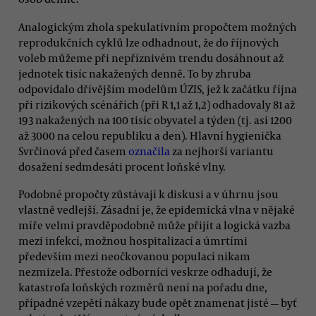
Analogickým zhola spekulativním propočtem možných
reprodukčních cyklů lze odhadnout, že do říjnových
voleb můžeme při nepříznivém trendu dosáhnout až
jednotek tisíc nakažených denně. To by zhruba
odpovídalo dřívějším modelům ÚZIS, jež k začátku října
při rizikových scénářích (při R 1,1 až 1,2) odhadovaly 81 až
193 nakažených na 100 tisíc obyvatel a týden (tj. asi 1200
až 3000 na celou republiku a den). Hlavní hygienička
Svrčinová před časem
označila
za nejhorší variantu
dosažení sedmdesáti procent loňské vlny.
Podobné propočty zůstávají k diskusi a v úhrnu jsou
vlastně vedlejší. Zásadní je, že epidemická vlna v nějaké
míře velmi pravděpodobně může přijít a logická vazba
mezi infekcí, možnou hospitalizací a úmrtími
především mezi neočkovanou populací nikam
nezmizela. Přestože odborníci veskrze odhadují, že
katastrofa loňských rozměrů není na pořadu dne,
případné vzepětí nákazy bude opět znamenat jisté — byť