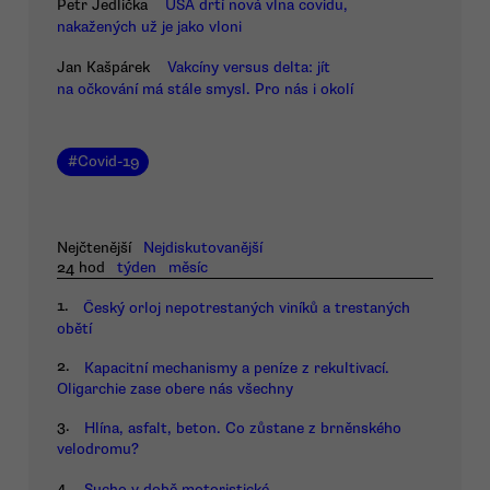
Petr Jedlička
USA drtí nová vlna covidu,
nakažených už je jako vloni
Jan Kašpárek
Vakcíny versus delta: jít
na očkování má stále smysl. Pro nás i okolí
#
Covid-19
Nejčtenější
Nejdiskutovanější
24 hod
týden
měsíc
1.
Český orloj nepotrestaných viníků a trestaných
obětí
2.
Kapacitní mechanismy a peníze z rekultivací.
Oligarchie zase obere nás všechny
3.
Hlína, asfalt, beton. Co zůstane z brněnského
velodromu?
4.
Sucho v době motoristické