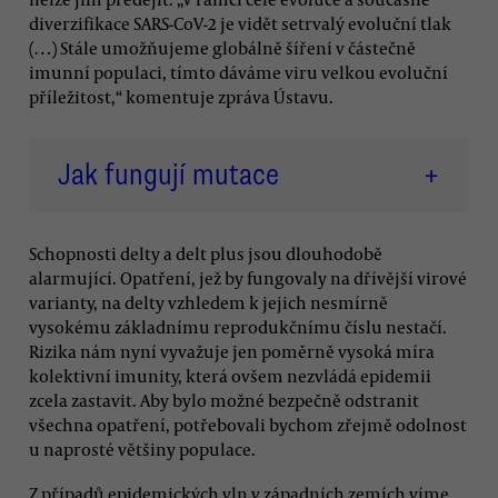
diverzifikace SARS-CoV-2 je vidět setrvalý evoluční tlak
(…) Stále umožňujeme globálně šíření v částečně
imunní populaci, tímto dáváme viru velkou evoluční
příležitost,“ komentuje zpráva Ústavu.
Jak fungují mutace
+
Schopnosti delty a delt plus jsou dlouhodobě
alarmující. Opatření, jež by fungovaly na dřívější virové
varianty, na delty vzhledem k jejich nesmírně
vysokému základnímu reprodukčnímu číslu nestačí.
Rizika nám nyní vyvažuje jen poměrně vysoká míra
kolektivní imunity, která ovšem nezvládá epidemii
zcela zastavit. Aby bylo možné bezpečně odstranit
všechna opatření, potřebovali bychom zřejmě odolnost
u naprosté většiny populace.
Z případů epidemických vln v západních zemích víme,