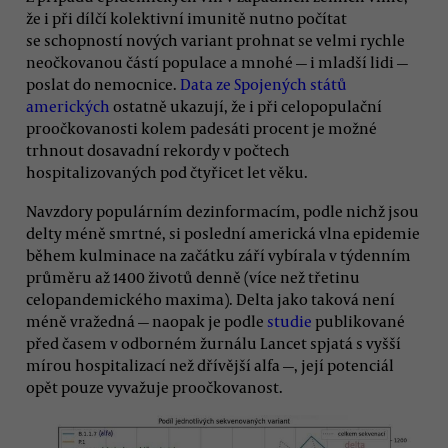
že i při dílčí kolektivní imunitě nutno počítat
se schopností nových variant prohnat se velmi rychle
neočkovanou částí populace a mnohé — i mladší lidi —
poslat do nemocnice.
Data ze Spojených států
amerických
ostatně ukazují, že i při celopopulační
proočkovanosti kolem padesáti procent je možné
trhnout dosavadní rekordy v počtech
hospitalizovaných pod čtyřicet let věku.
Navzdory populárním dezinformacím, podle nichž jsou
delty méně smrtné, si poslední americká vlna epidemie
během kulminace na začátku září vybírala v týdenním
průměru až 1400 životů denně (více než třetinu
celopandemického maxima). Delta jako taková není
méně vražedná — naopak je podle
studie
publikované
před časem v odborném žurnálu Lancet spjatá s vyšší
mírou hospitalizací než dřívější alfa —, její potenciál
opět pouze vyvažuje proočkovanost.