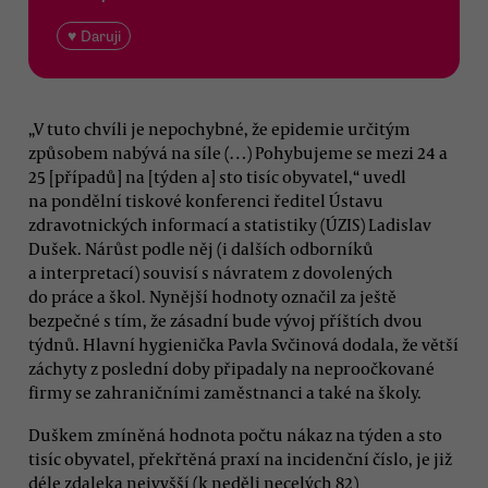
♥ Daruji
„V tuto chvíli je nepochybné, že epidemie určitým
způsobem nabývá na síle (…) Pohybujeme se mezi 24 a
25 [případů] na [týden a] sto tisíc obyvatel,“ uvedl
na pondělní tiskové konferenci ředitel Ústavu
zdravotnických informací a statistiky (ÚZIS) Ladislav
Dušek. Nárůst podle něj (i dalších odborníků
a interpretací) souvisí s návratem z dovolených
do práce a škol. Nynější hodnoty označil za ještě
bezpečné s tím, že zásadní bude vývoj příštích dvou
týdnů. Hlavní hygienička Pavla Svčinová dodala, že větší
záchyty z poslední doby připadaly na neproočkované
firmy se zahraničními zaměstnanci a také na školy.
Duškem zmíněná hodnota počtu nákaz na týden a sto
tisíc obyvatel, překřtěná praxí na incidenční číslo, je již
déle zdaleka nejvyšší (k neděli necelých 82)