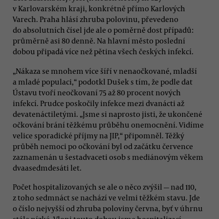
v Karlovarském kraji, konkrétně přímo Karlových
Varech. Praha hlásí zhruba polovinu, převedeno
do absolutních čísel jde ale o poměrně dost případů:
průměrně asi 80 denně. Na hlavní město poslední
dobou připadá více než pětina všech českých infekcí.
„Nákaza se mnohem více šíří v nenaočkované, mladší
a mladé populaci,“ podotkl Dušek s tím, že podle dat
Ústavu tvoří neočkovaní 75 až 80 procent nových
infekcí. Prudce poskočily infekce mezi dvanácti až
devatenáctiletými. „Jsme si naprosto jisti, že ukončené
očkování brání těžkému průběhu onemocnění. Vidíme
velice sporadické příjmy na JIP,“ připomněl. Těžký
průběh nemoci po očkování byl od začátku července
zaznamenán u šestadvaceti osob s mediánovým věkem
dvaasedmdesáti let.
Počet hospitalizovaných se ale o něco zvýšil — nad 110,
z toho sedmnáct se nachází ve velmi těžkém stavu. Jde
o číslo nejvyšší od zhruba poloviny června, byť v úhrnu
stále nízké. Vloni touto dobou jsme hospitalizací