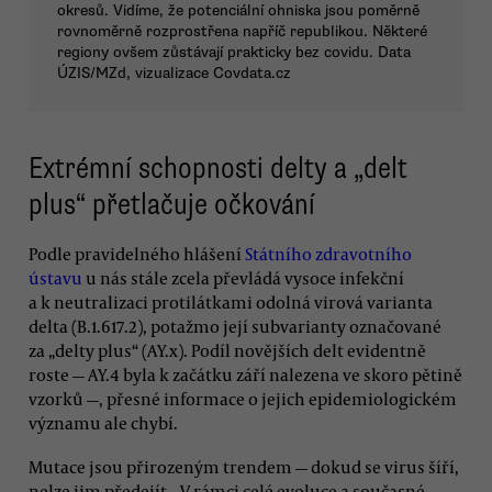
okresů. Vidíme, že potenciální ohniska jsou poměrně
rovnoměrně rozprostřena napříč republikou. Některé
regiony ovšem zůstávají prakticky bez covidu. Data
ÚZIS/MZd, vizualizace Covdata.cz
Extrémní schopnosti delty a „delt
plus“ přetlačuje očkování
Podle pravidelného hlášení
Státního zdravotního
ústavu
u nás stále zcela převládá vysoce infekční
a k neutralizaci protilátkami odolná virová varianta
delta (B.1.617.2), potažmo její subvarianty označované
za „delty plus“ (AY.x). Podíl novějších delt evidentně
roste — AY.4 byla k začátku září nalezena ve skoro pětině
vzorků —, přesné informace o jejich epidemiologickém
významu ale chybí.
Mutace jsou přirozeným trendem — dokud se virus šíří,
nelze jim předejít. „V rámci celé evoluce a současné