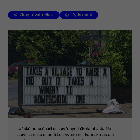
Zkopírovat odkaz
Vytisknout
Loňskému scénáři se zavřenými školami a dalšími
uzávěrami se snad letos vyhneme, kam až nás ale