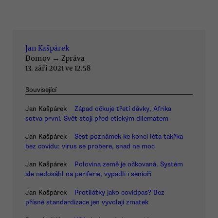
Jan Kašpárek
Domov
→
Zpráva
13. září 2021 ve 12.58
Související
Jan Kašpárek
Západ očkuje třetí dávky, Afrika
sotva první. Svět stojí před etickým dilematem
Jan Kašpárek
Šest poznámek ke konci léta takřka
bez covidu: virus se probere, snad ne moc
Jan Kašpárek
Polovina země je očkovaná. Systém
ale nedosáhl na periferie, vypadli i senioři
Jan Kašpárek
Protilátky jako covidpas? Bez
přísné standardizace jen vyvolají zmatek