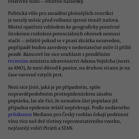
relativně nižší — smutné následky.
Politická vůle pro zavádění plošnějších restrikcí
je necelý měsíc před volbami zjevně téměř nulová.
Místní opatření vzhledem ke geograficky poměrně
širokému rozložení potenciálních ohnisek nemusí
stačit — zvláště pokud se v praxi zkrátka nezavedou,
popřípadě budou zavedeny v nedostatečné míře či příliš
pozdě. Rámcově lze sice souhlasit s pondělním
tvrzením
ministra zdravotnictví Adama Vojtěcha (nestr.
za ANO), že není důvod k panice, na druhou stranu je na
čase varovně vztyčit prst.
Není sice jisté, jaká je po případném, spíše
nepravděpodobném protiepidemickém zásahu
poptávka, lze ale říci, že nemalou část populace již
případná epidemie zvlášť nepřekvapí. Podle nedávného
průzkumu
Medianu pro Český rozhlas čekají podzimní
vlnu více než dvě třetiny reprezentativního vzorku,
nejčastěji voliči Pirátů a STAN.