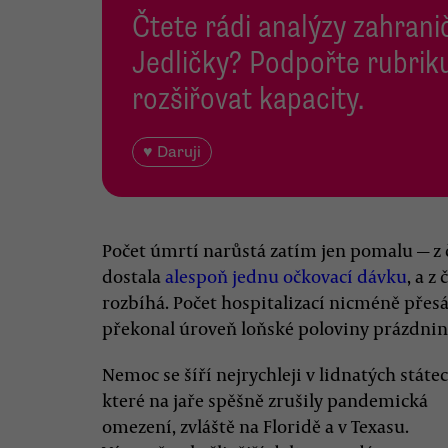
Čtete rádi analýzy zahranič
Jedličky? Podpořte rubriku
rozšiřovat kapacity.
♥ Daruji
Počet úmrtí narůstá zatím jen pomalu — z 
dostala
alespoň jednu očkovací dávku
, a z
rozbíhá. Počet hospitalizací nicméně přesáh
překonal úroveň loňské poloviny prázdnin
Nemoc se šíří nejrychleji v lidnatých státec
které na jaře spěšně zrušily pandemická
omezení, zvláště na Floridě a v Texasu.