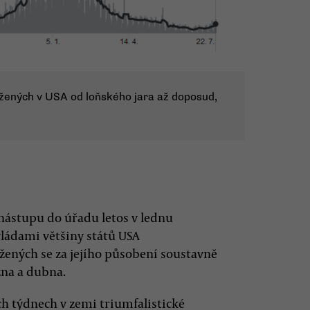
žených v USA od loňského jara až doposud,
 nástupu do úřadu letos v lednu
 vládami většiny států USA
ených se za jejího působení soustavně
zna a dubna.
ých týdnech v zemi triumfalistické