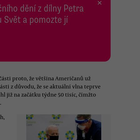
×
ního dění z dílny Petra
 Svět a pomozte jí
části proto, že většina Američanů už
 části z důvodu, že se aktuální vlna teprve
l již na začátku týdne 50 tisíc, čímžto
.
h,