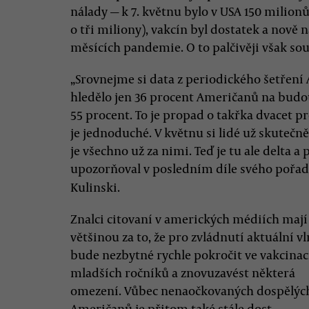
nálady — k 7. květnu bylo v USA 150 milion
o tři miliony), vakcín byl dostatek a nov
měsících pandemie. O to palčivěji však so
„Srovnejme si data z periodického šetření A
hledělo jen 36 procent Američanů na budou
55 procent. To je propad o takřka dvacet p
je jednoduché. V květnu si lidé už skutečně
je všechno už za nimi. Teď je tu ale delta 
upozorňoval v posledním díle svého pořa
Kulinski.
Znalci citovaní v amerických médiích mají
většinou za to, že pro zvládnutí aktuální v
bude nezbytné rychle pokročit ve vakcinac
mladších ročníků a znovuzavést některá
omezení. Vůbec nenaočkovaných dospělýc
Američanů je přitom také stále dost —