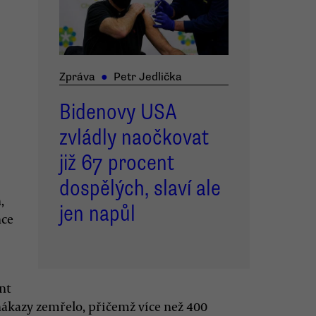
Zpráva
●
Petr Jedlička
Bidenovy USA
zvládly naočkovat
již 67 procent
dospělých, slaví ale
,
jen napůl
nce
nt
nákazy zemřelo, přičemž více než 400