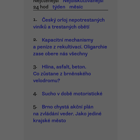
Nejčtenější
Nejdiskutovanější
24 hod
týden
měsíc
1.
Český orloj nepotrestaných
viníků a trestaných obětí
2.
Kapacitní mechanismy
a peníze z rekultivací. Oligarchie
zase obere nás všechny
3.
Hlína, asfalt, beton.
Co zůstane z brněnského
velodromu?
4.
Sucho v době motoristické
5.
Brno chystá akční plán
na zvládání veder. Jako jediné
krajské město