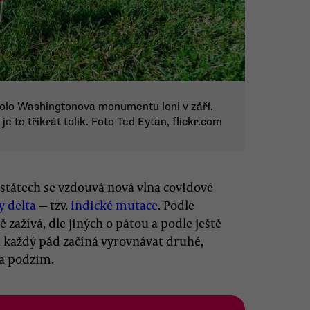
olo Washingtonova monumentu loni v září.
e to třikrát tolik. Foto Ted Eytan, flickr.com
 státech se vzdouvá nová vlna covidové
y delta
— tzv.
indické mutace
. Podle
ě zažívá, dle jiných o pátou a podle ještě
 každý pád začíná vyrovnávat druhé,
na podzim.