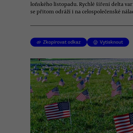
loňského listopadu. Rychlé šíření delta var
se přitom odráží i na celospolečenské nála
Zkopírovat odkaz
Vytisknout