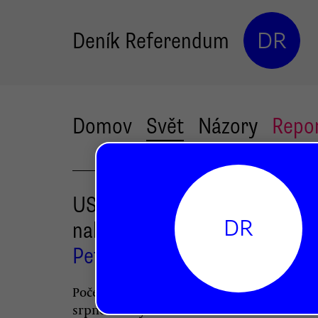
Deník Referendum
DR
Domov
Svět
Názory
Repo
USA drtí nová vlna covidu,
DR
nakažených už je jako vloni
Petr Jedlička
Počet nově nakažených přesáhl v prvním
srpnovém týdnu 120 tisíc — úroveň ze začá