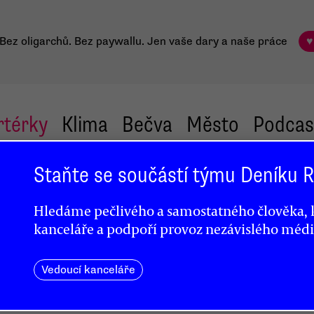
Bez oligarchů. Bez paywallu.
Jen vaše dary a naše práce
♥
rtérky
Klima
Bečva
Město
Podcas
Staňte se součástí týmu Deníku
Hledáme pečlivého a samostatného člověka, k
kanceláře a podpoří provoz nezávislého médi
Vedoucí kanceláře
tku