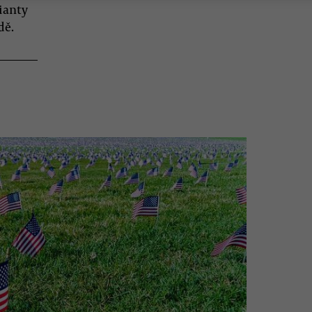
ianty
dě.