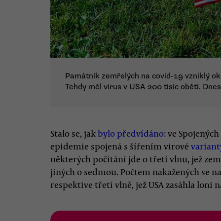
Památník zemřelých na covid-19 vzniklý ok
Tehdy měl virus v USA 200 tisíc obětí. Dnes j
Stalo se, jak
bylo předvídáno
: ve Spojených
epidemie spojená s šířením virové
variant
některých počítání jde o třetí vlnu, jež zem
jiných o sedmou. Počtem nakažených se na
respektive třetí vlně, jež USA zasáhla loni 