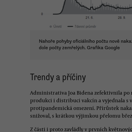
Nahoře pohyby oficiálního počtu nově naka
dole počty zemřelých. Grafika Google
Trendy a příčiny
Administrativa Joa Bidena zefektivnila po
produkci i distribuci vakcín a vyjednala s
protipandemická omezení. Přírůstek nakaž
snižoval, s krátkou výjimkou přelomu bře
Z části i proto zavládly v prvních květnov