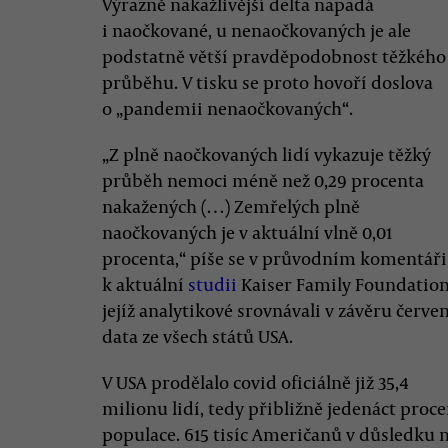
Výrazně nakažlivější delta napadá
i naočkované, u nenaočkovaných je ale
podstatně větší pravděpodobnost těžkého
průběhu. V tisku se proto hovoří doslova
o „pandemii nenaočkovaných“.
„Z plně naočkovaných lidí vykazuje těžký
průběh nemoci méně než 0,29 procenta
nakažených (…) Zemřelých plně
naočkovaných je v aktuální vlně 0,01
procenta,“ píše se v průvodním komentáři
k aktuální
studii
Kaiser Family Foundation
jejíž analytikové srovnávali v závěru červe
data ze všech států USA.
V USA prodělalo covid oficiálně již 35,4
milionu lidí, tedy přibližně jedenáct proce
populace. 615 tisíc Američanů v důsledku 