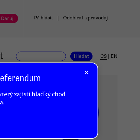
Přihlásit
|
Odebírat
zpravodaj
 Daruji
t
Hledat
CS
|
EN
×
 Referendum
terý zajistí hladký chod
a.