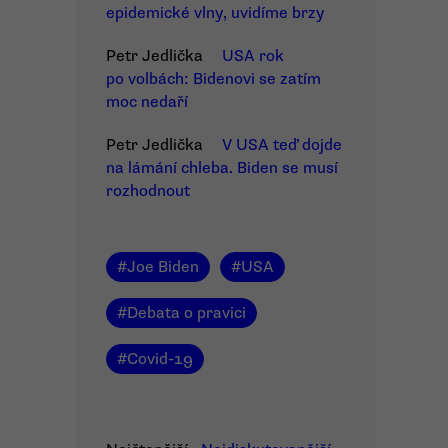
epidemické vlny, uvidíme brzy
Petr Jedlička
USA rok
po volbách: Bidenovi se zatím
moc nedaří
Petr Jedlička
V USA teď dojde
na lámání chleba. Biden se musí
rozhodnout
#
Joe Biden
#
USA
#
Debata o pravici
#
Covid-19