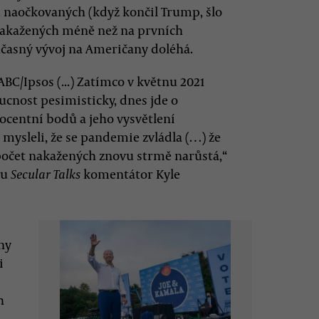
ů naočkovaných (když končil Trump, šlo
ě nakažených méně než na prvních
učasný vývoj na Američany doléhá.
BC/Ipsos (...) Zatímco v květnu 2021
cnost pesimisticky, dnes jde o
rocentní bodů a jeho vysvětlení
 mysleli, že se pandemie zvládla (…) že
a počet nakažených znovu strmě narůstá,“
du
komentátor Kyle
Secular Talks
lny
i
h