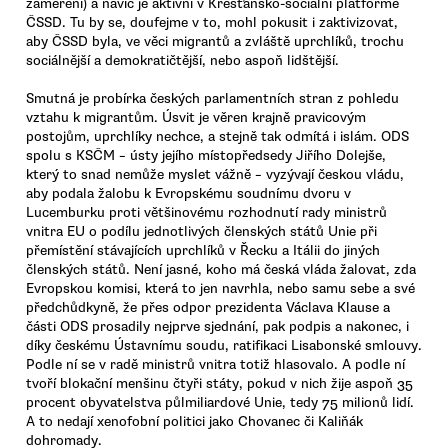
zaměření) a navíc je aktivní v Křesťansko-sociální platformě
ČSSD. Tu by se, doufejme v to, mohl pokusit i zaktivizovat,
aby ČSSD byla, ve věci migrantů a zvláště uprchlíků, trochu
sociálnější a demokratičtější, nebo aspoň lidštější.
Smutná je probírka českých parlamentních stran z pohledu
vztahu k migrantům. Úsvit je věren krajně pravicovým
postojům, uprchlíky nechce, a stejně tak odmítá i islám. ODS
spolu s KSČM – ústy jejího místopředsedy Jiřího Dolejše,
který to snad nemůže myslet vážně – vyzývají českou vládu,
aby podala žalobu k Evropskému soudnímu dvoru v
Lucemburku proti většinovému rozhodnutí rady ministrů
vnitra EU o podílu jednotlivých členských států Unie při
přemístění stávajících uprchlíků v Řecku a Itálii do jiných
členských států. Není jasné, koho má česká vláda žalovat, zda
Evropskou komisi, která to jen navrhla, nebo samu sebe a své
předchůdkyně, že přes odpor prezidenta Václava Klause a
části ODS prosadily nejprve sjednání, pak podpis a nakonec, i
díky českému Ústavnímu soudu, ratifikaci Lisabonské smlouvy.
Podle ní se v radě ministrů vnitra totiž hlasovalo. A podle ní
tvoří blokační menšinu čtyři státy, pokud v nich žije aspoň 35
procent obyvatelstva půlmiliardové Unie, tedy 75 milionů lidí.
A to nedají xenofobní politici jako Chovanec či Kaliňák
dohromady.