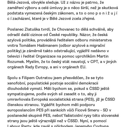
Bělá-Jezová, obvykle sleduje. Už z názvu je patrno, že
zaměření výboru a celé úmluvy je o něco širší, než je skutková
podstata vymezená českým zákonem, a to o ono p o n i ž u j í
c í zacházení, které je v Bělé Jezové zcela zřejmé.
Poslanec Zlatuška tvrdí, že Chovanec to dělá schválně, aby
odradil další cizince od České republiky. Názor, že česká
azylová politika, prováděná ředitelem odboru ministerstva
vnitra Tomášem Haišmanem (odbor azylové a migrační
politiky) je záměrně takto odstrašující, vyjádřil nedávno v
televizi i ředitel Organizace na pomoc uprchlíkům Martin
Rozumek. Myslím, že to český stát neustojí, v CPT, a v jiných
orgánech Rady Evropy, a ani v orgánech EU.
Spolu s Filipem Outratou jsem přesvědčen, že se tyto
xenofobní, populistické postoje sociální demokracii
dlouhodobě vymstí. Měli bychom se, pokud s ČSSD ještě
sympatizujeme, podle svých sil zasadit o to, aby ji
umravňovala Evropská socialistická strana (PES), jíž je ČSSD
členskou stranou. Vyjádřit bychom měli podporu
europoslancům PES při sankcích vůči Ficově Smeru - SD v
poslanecké skupině PES, neboť fašistoidní rysy této slovenské
strany jsou ještě výraznější než v ČSSD. Nyní, s pomocí
Labour Party, kde zavál s příchodem Jeremyho Corbyna