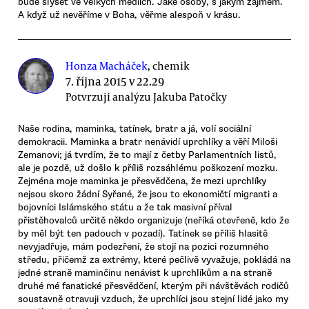
bude slyšet ve velkých médiích. Jaké osoby, s jakým zájmem.
A když už nevěříme v Boha, věřme alespoň v krásu.
Honza Macháček
, chemik
7. října 2015 v 22.29
Potvrzuji analýzu Jakuba Patočky
Naše rodina, maminka, tatínek, bratr a já, volí sociální
demokracii. Maminka a bratr nenávidí uprchlíky a věří Miloši
Zemanovi; já tvrdím, že to mají z četby Parlamentních listů,
ale je pozdě, už došlo k příliš rozsáhlému poškození mozku.
Zejména moje maminka je přesvědčena, že mezi uprchlíky
nejsou skoro žádní Syřané, že jsou to ekonomičtí migranti a
bojovníci Islámského státu a že tak masivní příval
přistěhovalců určitě někdo organizuje (neříká otevřeně, kdo že
by měl být ten padouch v pozadí). Tatínek se příliš hlasitě
nevyjadřuje, mám podezření, že stojí na pozici rozumného
středu, přičemž za extrémy, které pečlivě vyvažuje, pokládá na
jedné straně maminčinu nenávist k uprchlíkům a na straně
druhé mé fanatické přesvědčení, kterým při návštěvách rodičů
soustavně otravuji vzduch, že uprchlíci jsou stejní lidé jako my