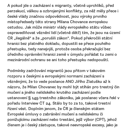
A pokud jde o zacházení s migranty, včetně uprchlíků, před
perzekucí, válkou a ozbrojenými konflikty, za něž měly přece i
české vlády značnou odpovědnost, jsou výroky prvního
místopředsedy této strany Milana Chovance evropskou
ostudou. Jak může ministr vlády evropského státu vůbec
ospravedlňovat věznění lidí (včetně dětí!) tím, že jsou na území
ČR „ilegálně“ a že „porušili zákon“. Pokud překročili státní
hranici bez platného dokladu, dopustili se přece pouhého
přestupku, tedy nanejvýš, protože osoba překračující bez
úředního oprávnění hranici země v úmyslu pořádat tu zemi o
mezinárodní ochranu se ani toho přestupku nedopouští.
Podmínky zadržování migrantů jsou přitom v takovém
rozporu s českými a evropskými normami zacházení s
vězněnými, že to vede poslance ANO Jiřího Zlatušku až k
názoru, že Milan Chovanec by mohl být stíhán pro trestný čin
mučení a jiného nelidského krutého zacházení podle
ustanovení § 149 trestního zákoníku, jak poslanec včera řekl v
pořadu Interview ČT 24. Stálo by to za to, takové trestní
řízení vést. Doplním jenom, že ČR je členským státem
Evropské úmluvy o zabránění mučení a nelidskému či
ponižujícímu zacházení nebo trestání, jejíž výbor (CPT), jehož
členem je i český zástupce, takové neevropské excesy, jako je