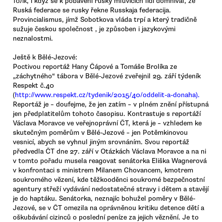
толк, i když se k pobavení rusky mluvících lidí domníval, že
Ruská federace se rusky řekne Russkaja federacija.
Provincialismus, jímž Sobotkova vláda trpí a který tradičně
sužuje českou společnost , je způsoben i jazykovými
neznalostmi.
Ještě k Bělé-Jezové:
Poctivou reportáž Hany Čápové a Tomáše Brolíka ze
„záchytného“ tábora v Bělé-Jezové zveřejnil 29. září týdeník
Respekt č.40
(
http://www.respekt.cz/tydenik/2015/40/oddelit-a-donaha).
Reportáž je – doufejme, že jen zatím – v plném znění přístupná
jen předplatitelům tohoto časopisu. Kontrastuje s reportáží
Václava Moravce ve veřejnoprávní ČT, která je – vzhledem ke
skutečným poměrům v Bělé-Jezové – jen Potěmkinovou
vesnicí, abych se vyhnul jiným srovnáním. Svou reportáž
předvedla ČT dne 27. září v Otázkách Václava Moravce a na ni
v tomto pořadu musela reagovat senátorka Eliška Wagnerová
v konfrontaci s ministrem Milanem Chovancem, kmotrem
soukromého vězení, kde těžkooděnci soukromé bezpečnostní
agentury střeží vydávání nedostatečné stravy i dětem a stavějí
je do haptáku. Senátorka, neznajíc bohužel poměry v Bělé-
Jezové, se v ČT omezila na oprávněnou kritiku detence dětí a
oškubávání cizinců o poslední peníze za jejich věznění. Je to