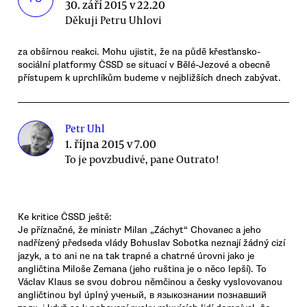
30. září 2015 v 22.20
Děkuji Petru Uhlovi
za obšírnou reakci. Mohu ujistit, že na půdě křesťansko-
sociální platformy ČSSD se situací v Bělé-Jezové a obecně
přístupem k uprchlíkům budeme v nejbližších dnech zabývat.
Petr Uhl
1. října 2015 v 7.00
To je povzbudivé, pane Outrato!
Ke kritice ČSSD ještě:
Je příznačné, že ministr Milan „Záchyt“ Chovanec a jeho
nadřízený předseda vlády Bohuslav Sobotka neznají žádný cizí
jazyk, a to ani ne na tak trapné a chatrné úrovni jako je
angličtina Miloše Zemana (jeho ruština je o něco lepší). To
Václav Klaus se svou dobrou němčinou a česky vyslovovanou
angličtinou byl úplný ученый, в языкознании познавший