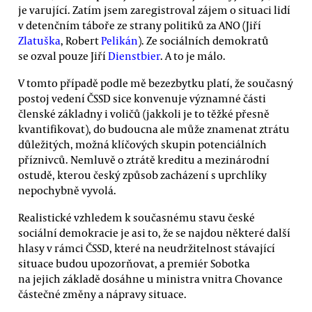
je varující. Zatím jsem zaregistroval zájem o situaci lidí
v detenčním táboře ze strany politiků za ANO (Jiří
Zlatuška
, Robert
Pelikán
). Ze sociálních demokratů
se ozval pouze Jiří
Dienstbier
. A to je málo.
V tomto případě podle mě bezezbytku platí, že současný
postoj vedení ČSSD sice konvenuje významné části
členské základny i voličů (jakkoli je to těžké přesně
kvantifikovat), do budoucna ale může znamenat ztrátu
důležitých, možná klíčových skupin potenciálních
příznivců. Nemluvě o ztrátě kreditu a mezinárodní
ostudě, kterou český způsob zacházení s uprchlíky
nepochybně vyvolá.
Realistické vzhledem k současnému stavu české
sociální demokracie je asi to, že se najdou některé další
hlasy v rámci ČSSD, které na neudržitelnost stávající
situace budou upozorňovat, a premiér Sobotka
na jejich základě dosáhne u ministra vnitra Chovance
částečné změny a nápravy situace.