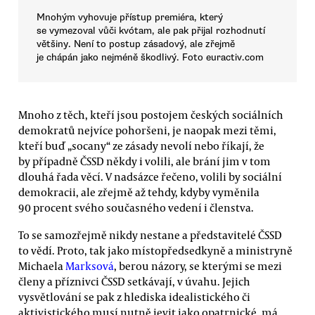
Mnohým vyhovuje přístup premiéra, který
se vymezoval vůči kvótam, ale pak přijal rozhodnutí
většiny. Není to postup zásadový, ale zřejmě
je chápán jako nejméně škodlivý. Foto euractiv.com
Mnoho z těch, kteří jsou postojem českých sociálních
demokratů nejvíce pohoršeni, je naopak mezi těmi,
kteří buď „socany“ ze zásady nevolí nebo říkají, že
by případně ČSSD někdy i volili, ale brání jim v tom
dlouhá řada věcí. V nadsázce řečeno, volili by sociální
demokracii, ale zřejmě až tehdy, kdyby vyměnila
90 procent svého současného vedení i členstva.
To se samozřejmě nikdy nestane a představitelé ČSSD
to vědí. Proto, tak jako místopředsedkyně a ministryně
Michaela
Marksová
, berou názory, se kterými se mezi
členy a příznivci ČSSD setkávají, v úvahu. Jejich
vysvětlování se pak z hlediska idealistického či
aktivistického musí nutně jevit jako opatrnické, má