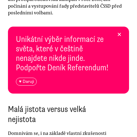
počínání a vystupování řady představitelů ČSSD před
posledními volbami.
×
Unikátní výběr informací ze
světa, které v češtině
nenajdete nikde jinde.
Podpořte Deník Referendum!
♥ Daruji
Malá jistota versus velká
nejistota
Domnívám se, i na základě vlastní zkušenosti