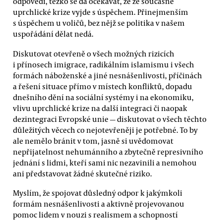
odpovědi, těžko se dá očekávat, že ze současné
uprchlické krize vyjde s úspěchem. Přinejmenším
s úspěchem u voličů, bez nějž se politika v našem
uspořádání dělat nedá.
Diskutovat otevřeně o všech možných rizicích
i přínosech imigrace, radikálním islamismu i všech
formách náboženské a jiné nesnášenlivosti, příčinách
a řešení situace přímo v místech konfliktů, dopadu
dnešního dění na sociální systémy i na ekonomiku,
vlivu uprchlické krize na další integraci či naopak
dezintegraci Evropské unie — diskutovat o všech těchto
důležitých věcech co nejotevřeněji je potřebné. To by
ale nemělo bránit v tom, jasně si uvědomovat
nepřijatelnost nehumánního a zbytečně represivního
jednání s lidmi, kteří sami nic nezavinili a nemohou
ani představovat žádné skutečné riziko.
Myslím, že spojovat důsledný odpor k jakýmkoli
formám nesnášenlivosti a aktivně projevovanou
pomoc lidem v nouzi s realismem a schopností