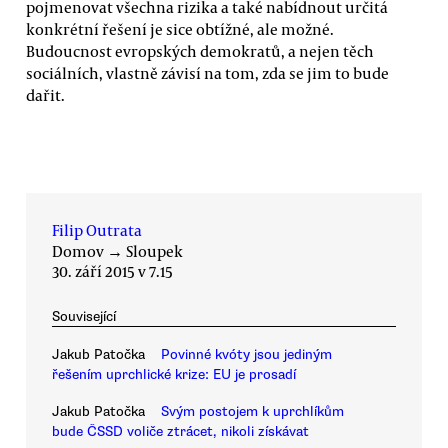
pojmenovat všechna rizika a také nabídnout určitá
konkrétní řešení je sice obtížné, ale možné.
Budoucnost evropských demokratů, a nejen těch
sociálních, vlastně závisí na tom, zda se jim to bude
dařit.
Filip Outrata
Domov
→
Sloupek
30. září 2015 v 7.15
Související
Jakub Patočka
Povinné kvóty jsou jediným
řešením uprchlické krize: EU je prosadí
Jakub Patočka
Svým postojem k uprchlíkům
bude ČSSD voliče ztrácet, nikoli získávat