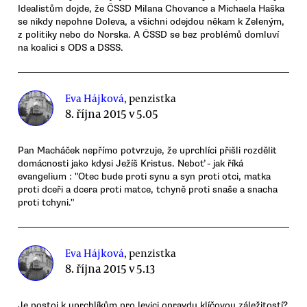
Idealistům dojde, že ČSSD Milana Chovance a Michaela Haška
se nikdy nepohne Doleva, a všichni odejdou někam k Zeleným,
z politiky nebo do Norska. A ČSSD se bez problémů domluví
na koalici s ODS a DSSS.
Eva Hájková
, penzistka
8. října 2015 v 5.05
Pan Macháček nepřímo potvrzuje, že uprchlíci přišli rozdělit
domácnosti jako kdysi Ježíš Kristus. Neboť - jak říká
evangelium : "Otec bude proti synu a syn proti otci, matka
proti dceři a dcera proti matce, tchyně proti snaše a snacha
proti tchyni."
Eva Hájková
, penzistka
8. října 2015 v 5.13
Je postoj k uprchlíkům pro levici opravdu klíčovou záležitostí?