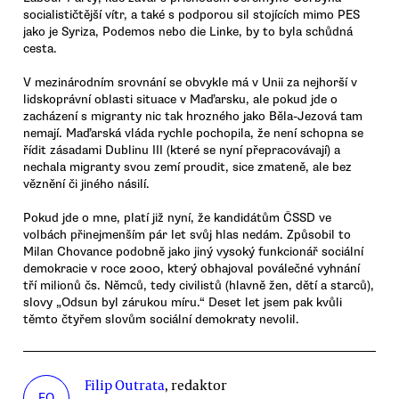
socialističtější vítr, a také s podporou sil stojících mimo PES
jako je Syriza, Podemos nebo die Linke, by to byla schůdná
cesta.
V mezinárodním srovnání se obvykle má v Unii za nejhorší v
lidskoprávní oblasti situace v Maďarsku, ale pokud jde o
zacházení s migranty nic tak hrozného jako Běla-Jezová tam
nemají. Maďarská vláda rychle pochopila, že není schopna se
řídit zásadami Dublinu III (které se nyní přepracovávají) a
nechala migranty svou zemí proudit, sice zmateně, ale bez
věznění či jiného násilí.
Pokud jde o mne, platí již nyní, že kandidátům ČSSD ve
volbách přinejmenším pár let svůj hlas nedám. Způsobil to
Milan Chovance podobně jako jiný vysoký funkcionář sociální
demokracie v roce 2000, který obhajoval poválečné vyhnání
tří milionů čs. Němců, tedy civilistů (hlavně žen, dětí a starců),
slovy „Odsun byl zárukou míru.“ Deset let jsem pak kvůli
těmto čtyřem slovům sociální demokraty nevolil.
Filip Outrata
, redaktor
FO