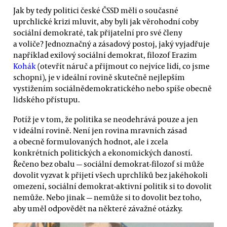
Jak by tedy politici české ČSSD měli o současné
uprchlické krizi mluvit, aby byli jak věrohodní coby
sociální demokraté, tak přijatelní pro své členy
a voliče? Jednoznačný a zásadový postoj, jaký vyjadřuje
například exilový sociální demokrat, filozof Erazim
Kohák
(otevřít náruč a přijmout co nejvíce lidí, co jsme
schopni), je v ideální rovině skutečně nejlepším
vystižením sociálnědemokratického nebo spíše obecně
lidského přístupu.
Potíž je v tom, že politika se neodehrává pouze a jen
v ideální rovině. Není jen rovina mravních zásad
a obecně formulovaných hodnot, ale i zcela
konkrétních politických a ekonomických daností.
Řečeno bez obalu — sociální demokrat-filozof si může
dovolit vyzvat k přijetí všech uprchlíků bez jakéhokoli
omezení, sociální demokrat-aktivní politik si to dovolit
nemůže. Nebo jinak — nemůže si to dovolit bez toho,
aby uměl odpovědět na některé závažné otázky.