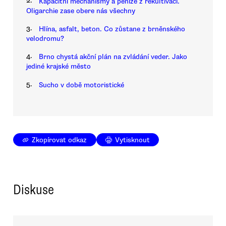
2.
Kapacitní mechanismy a peníze z rekultivací.
Oligarchie zase obere nás všechny
3.
Hlína, asfalt, beton. Co zůstane z brněnského
velodromu?
4.
Brno chystá akční plán na zvládání veder. Jako
jediné krajské město
5.
Sucho v době motoristické
Zkopírovat odkaz
Vytisknout
Diskuse