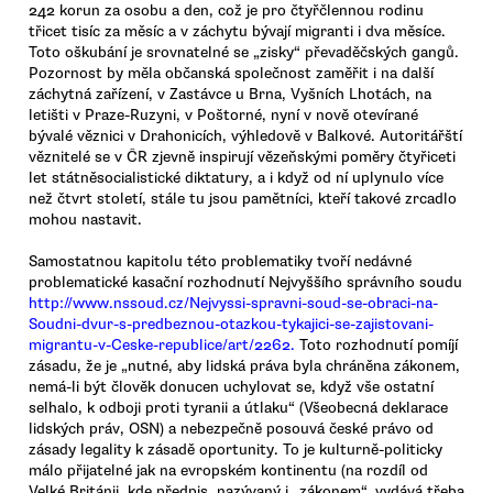
242 korun za osobu a den, což je pro čtyřčlennou rodinu
třicet tisíc za měsíc a v záchytu bývají migranti i dva měsíce.
Toto oškubání je srovnatelné se „zisky“ převaděčských gangů.
Pozornost by měla občanská společnost zaměřit i na další
záchytná zařízení, v Zastávce u Brna, Vyšních Lhotách, na
letišti v Praze-Ruzyni, v Poštorné, nyní v nově otevírané
bývalé věznici v Drahonicích, výhledově v Balkové. Autoritářští
věznitelé se v ČR zjevně inspirují vězeňskými poměry čtyřiceti
let státněsocialistické diktatury, a i když od ní uplynulo více
než čtvrt století, stále tu jsou pamětníci, kteří takové zrcadlo
mohou nastavit.
Samostatnou kapitolu této problematiky tvoří nedávné
problematické kasační rozhodnutí Nejvyššího správního soudu
http://www.nssoud.cz/Nejvyssi-spravni-soud-se-obraci-na-
Soudni-dvur-s-predbeznou-otazkou-tykajici-se-zajistovani-
migrantu-v-Ceske-republice/art/2262.
Toto rozhodnutí pomíjí
zásadu, že je „nutné, aby lidská práva byla chráněna zákonem,
nemá-li být člověk donucen uchylovat se, když vše ostatní
selhalo, k odboji proti tyranii a útlaku“ (Všeobecná deklarace
lidských práv, OSN) a nebezpečně posouvá české právo od
zásady legality k zásadě oportunity. To je kulturně-politicky
málo přijatelné jak na evropském kontinentu (na rozdíl od
Velké Británii, kde předpis, nazývaný i „zákonem“, vydává třeba