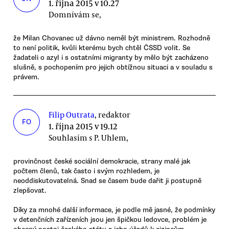
1. října 2015 v 10.27
Domnívám se,
že Milan Chovanec už dávno neměl být ministrem. Rozhodně
to není politik, kvůli kterému bych chtěl ČSSD volit. Se
žadateli o azyl i s ostatními migranty by mělo být zacházeno
slušně, s pochopením pro jejich obtížnou situaci a v souladu s
právem.
Filip Outrata
, redaktor
FO
1. října 2015 v 19.12
Souhlasím s P. Uhlem,
provinčnost české sociální demokracie, strany malé jak
počtem členů, tak často i svým rozhledem, je
neoddiskutovatelná. Snad se časem bude dařit ji postupně
zlepšovat.
Díky za mnohé další informace, je podle mě jasné, že podmínky
v detenčních zařízeních jsou jen špičkou ledovce, problém je