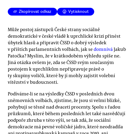
Zkopírovat odkaz
Vytisknout
Může postoj zástupců České strany sociálně
demokratické v české vládě k uprchlické krizi přinést
úbytek hlasů a připravit ČSSD o dobrý výsledek
v příštích parlamentních volbách, jak se
domnívá
Jakub
Patočka? Myslím, že v krátkodobém výhledu spíše ne.
Jiná otázka ovšem je, zda se ČSSD svým současným
postojem k uprchlíkům nepřipravuje právě o
ty skupiny voličů, které by jí mohly zajistit volební
vítězství v budoucnosti.
Podíváme-li se na výsledky ČSSD v posledních dvou
sněmovních volbách, zjistíme, že jsou si velmi blízké,
pohybují se těsně nad dvaceti procenty. Spolu s řadou
průzkumů, které během posledních let také nasvědčují
podpoře zhruba v této výši, se tak zdá, že sociální
demokracie má pevné voličské jádro, které neodradila
ani protiparoubkovská kampaň v roce 2010, ani