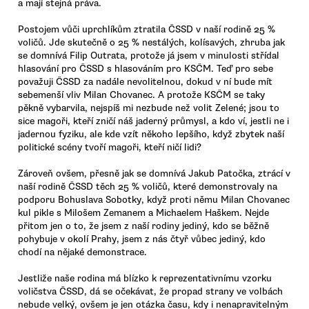
a mají stejná práva.
Postojem vůči uprchlíkům ztratila ČSSD v naší rodině 25 %
voličů. Jde skutečně o 25 % nestálých, kolísavých, zhruba jak
se domnívá Filip Outrata, protože já jsem v minulosti střídal
hlasování pro ČSSD s hlasováním pro KSČM. Teď pro sebe
považuji ČSSD za nadále nevolitelnou, dokud v ní bude mít
sebemenší vliv Milan Chovanec. A protože KSČM se taky
pěkně vybarvila, nejspíš mi nezbude než volit Zelené; jsou to
sice magoři, kteří zničí náš jaderný průmysl, a kdo ví, jestli ne i
jadernou fyziku, ale kde vzít někoho lepšího, když zbytek naší
politické scény tvoří magoři, kteří ničí lidi?
Zároveň ovšem, přesně jak se domnívá Jakub Patočka, ztrácí v
naší rodině ČSSD těch 25 % voličů, které demonstrovaly na
podporu Bohuslava Sobotky, když proti němu Milan Chovanec
kul pikle s Milošem Zemanem a Michaelem Haškem. Nejde
přitom jen o to, že jsem z naší rodiny jediný, kdo se běžně
pohybuje v okolí Prahy, jsem z nás čtyř vůbec jediný, kdo
chodí na nějaké demonstrace.
Jestliže naše rodina má blízko k reprezentativnímu vzorku
voličstva ČSSD, dá se očekávat, že propad strany ve volbách
nebude velký, ovšem je jen otázka času, kdy i nenapravitelným