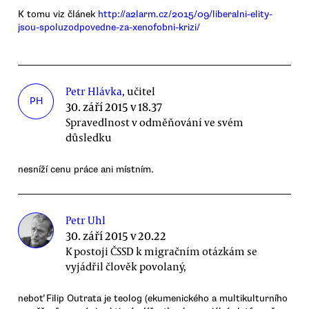
K tomu viz článek
http://a2larm.cz/2015/09/liberalni-elity-
jsou-spoluzodpovedne-za-xenofobni-krizi/
Petr Hlávka
, učitel
PH
30. září 2015 v 18.37
Spravedlnost v odměňování ve svém
důsledku
nesníží cenu práce ani místním.
Petr Uhl
30. září 2015 v 20.22
K postoji ČSSD k migračním otázkám se
vyjádřil člověk povolaný,
neboť Filip Outrata je teolog (ekumenického a multikulturního