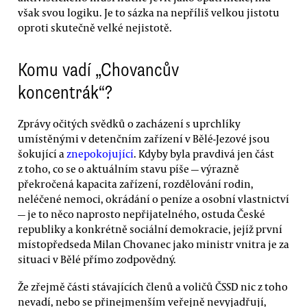
však svou logiku. Je to sázka na nepříliš velkou jistotu
oproti skutečně velké nejistotě.
Komu vadí „Chovancův
koncentrák“?
Zprávy očitých svědků o zacházení s uprchlíky
umístěnými v detenčním zařízení v Bělé-Jezové jsou
šokující a
znepokojující
. Kdyby byla pravdivá jen část
z toho, co se o aktuálním stavu píše — výrazně
překročená kapacita zařízení, rozdělování rodin,
neléčené nemoci, okrádání o peníze a osobní vlastnictví
— je to něco naprosto nepřijatelného, ostuda České
republiky a konkrétně sociální demokracie, jejíž první
místopředseda Milan Chovanec jako ministr vnitra je za
situaci v Bělé přímo zodpovědný.
Že zřejmě části stávajících členů a voličů ČSSD nic z toho
nevadí, nebo se přinejmenším veřejně nevyjadřují,