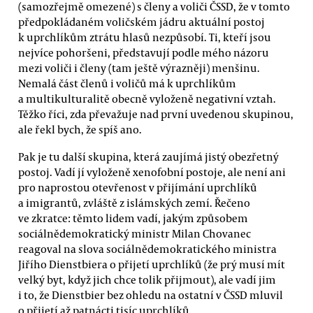
(samozřejmě omezené) s členy a voliči ČSSD, že v tomto
předpokládaném voličském jádru aktuální postoj
k uprchlíkům ztrátu hlasů nezpůsobí. Ti, kteří jsou
nejvíce pohoršeni, představují podle mého názoru
mezi voliči i členy (tam ještě výrazněji) menšinu.
Nemalá část členů i voličů má k uprchlíkům
a multikulturalitě obecně vyloženě negativní vztah.
Těžko říci, zda převažuje nad první uvedenou skupinou,
ale řekl bych, že spíš ano.
Pak je tu další skupina, která zaujímá jistý obezřetný
postoj. Vadí jí vyloženě xenofobní postoje, ale není ani
pro naprostou otevřenost v přijímání uprchlíků
a imigrantů, zvláště z islámských zemí. Řečeno
ve zkratce: těmto lidem vadí, jakým způsobem
sociálnědemokratický ministr Milan Chovanec
reagoval na slova sociálnědemokratického ministra
Jiřího Dienstbiera o přijetí uprchlíků (že prý musí mít
velký byt, když jich chce tolik přijmout), ale vadí jim
i to, že Dienstbier bez ohledu na ostatní v ČSSD mluvil
o přijetí až patnácti tisíc uprchlíků.