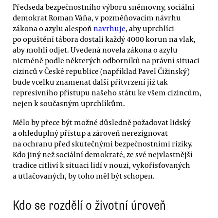
Předseda bezpečnostního výboru sněmovny, sociální
demokrat Roman Váňa, v pozměňovacím návrhu
zákona o azylu alespoň
navrhuje
, aby uprchlíci
po opuštění tábora dostali každý 4000 korun na vlak,
aby mohli odjet. Uvedená novela zákona o azylu
nicméně podle některých odborníků na právní situaci
cizinců v České republice (například Pavel Čižinský)
bude vcelku znamenat další přitvrzení již tak
represivního přístupu našeho státu ke všem cizincům,
nejen k současným uprchlíkům.
Mělo by přece být možné důsledně požadovat lidský
a ohleduplný přístup a zároveň nerezignovat
na ochranu před skutečnými bezpečnostními riziky.
Kdo jiný než sociální demokraté, ze své nejvlastnější
tradice citliví k situaci lidí v nouzi, vykořisťovaných
a utlačovaných, by toho měl být schopen.
Kdo se rozdělí o životní úroveň