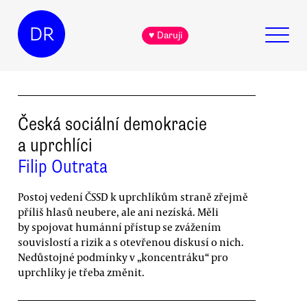
DR
♥ Daruji
Česká sociální demokracie
a uprchlíci
Filip Outrata
Postoj vedení ČSSD k uprchlíkům straně zřejmě
příliš hlasů neubere, ale ani nezíská. Měli
by spojovat humánní přístup se zvážením
souvislostí a rizik a s otevřenou diskusí o nich.
Nedůstojné podmínky v „koncentráku“ pro
uprchlíky je třeba změnit.