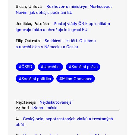
Bican, Uhlová
Rozhovor s ministryní Marksovou:
Nevím, jak obhájit počínání EU
Jedlička, Patočka
Postoj vlády ČR k uprchlíkům
ignoruje fakta a ohrožuje integraci EU
Filip Outrata
Solidární i kritičtí. O islámu
a uprchlících v Německu a Česku
#
ČSSD
#
Uprchlíci
#
Sociální práva
#
Sociální politika
#
Milan Chovanec
Nejčtenější
Nejdiskutovanější
24 hod
týden
měsíc
1.
Český orloj nepotrestaných viníků a trestaných
obětí