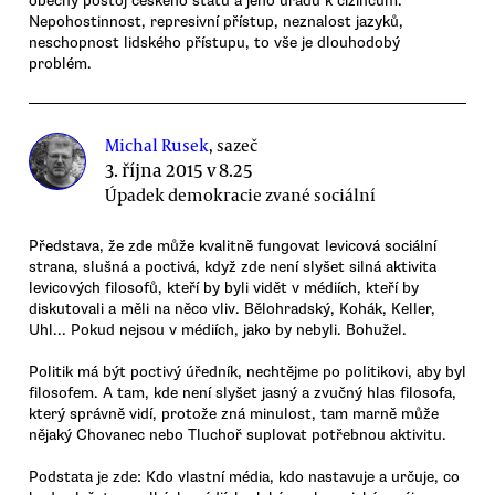
obecný postoj českého státu a jeho úřadů k cizincům.
Nepohostinnost, represivní přístup, neznalost jazyků,
neschopnost lidského přístupu, to vše je dlouhodobý
problém.
Michal Rusek
, sazeč
3. října 2015 v 8.25
Úpadek demokracie zvané sociální
Představa, že zde může kvalitně fungovat levicová sociální
strana, slušná a poctivá, když zde není slyšet silná aktivita
levicových filosofů, kteří by byli vidět v médiích, kteří by
diskutovali a měli na něco vliv. Bělohradský, Kohák, Keller,
Uhl... Pokud nejsou v médiích, jako by nebyli. Bohužel.
Politik má být poctivý úředník, nechtějme po politikovi, aby byl
filosofem. A tam, kde není slyšet jasný a zvučný hlas filosofa,
který správně vidí, protože zná minulost, tam marně může
nějaký Chovanec nebo Tluchoř suplovat potřebnou aktivitu.
Podstata je zde: Kdo vlastní média, kdo nastavuje a určuje, co