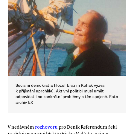
Sociální demokrat a filozof Erazim Kohák vyzval
k přijímání uprchlíků. Aktivní politici musí umět
odpovídat i na konkrétní problémy s tím spojené. Foto
archiv EK
V nedávném
rozhovoru
pro Deník Referendum řekl
pražský pomocný biskup Václav Malý, že „máme