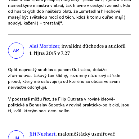
náměstkyně ministra vnitra), tak hlavně v českých zemích, kde
od husitských dob naštěstí platí, že „smrtedlní hřiechové
musejí být světskou mocí od těch, kdož k tomu ouřad mají ( =
soudy), kaženi ( = trestáni)“.
Aleš Morbicer
, invalidní důchodce a audiofil
AM
1. října 2015 v 7.27
Opět naprostý souhlas s panem Outratou, dokáže
zformulovat takový ten klidný, rozumný názorový střední
proud, který mě oslovuje (a od kterého se občas ve svém
nerváctví odchyluji).
V podstatě můžu říct, že Filip Outrata v rovině ideově-
politické a Bohuslav Sobotka v rovině prakticko-politické, jsou
ti, kvůli kterým soc. dem. volím.
Jiří Nushart
, maloměšťácký usmiřovač
JN