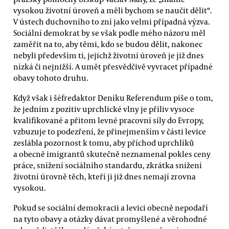
vysokou životní úroveň a měli bychom se naučit dělit“.
V ústech duchovního to zní jako velmi případná výzva.
Sociální demokrat by se však podle mého názoru měl
zaměřit na to, aby těmi, kdo se budou dělit, nakonec
nebyli především ti, jejichž životní úroveň je již dnes
nízká či nejnižší. A umět přesvědčivě vyvracet případné
obavy tohoto druhu.
Když však i šéfredaktor Deníku Referendum píše o tom,
že jedním z pozitiv uprchlické vlny je příliv vysoce
kvalifikované a přitom levné pracovní síly do Evropy,
vzbuzuje to podezření, že přinejmenším v části levice
zeslábla pozornost k tomu, aby příchod uprchlíků
a obecně imigrantů skutečně neznamenal pokles ceny
práce, snížení sociálního standardu, zkrátka snížení
životní úrovně těch, kteří ji již dnes nemají zrovna
vysokou.
Pokud se sociální demokracii a levici obecně nepodaří
na tyto obavy a otázky dávat promyšlené a věrohodné