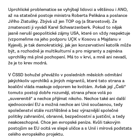
Uprchlické problematice se vyhýbají lidovci a většinou i ANO,
až na statečné postoje ministra Roberta Pelikána a poslance
Jiřího Zlatušky. Zbývá už jen TOP 09 (a Starostové). Ze
zmatenosti ji vyvádí Karel Schwarzenberk. Pokud to nějak
jasně neruší geopolitické zájmy USA, které on vždy respektuje
(vzpomeňme na jeho podporu UÇK v Kosovu a Majdanu v
Kyjevě), je tak demokratický, jak jen konzervativní katolík může
být, a rozhodně je multikulturní a pro migranty a zejména
uprchlíky má plné pochopení. Má to v krvi, a mně ani nevadí,
že je to krev modrá.
V ČSSD bohužel převážilo v posledních měsících odmítání
jakýchkoliv uprchlíků a jiných migrantů, které tato strana a
koaliční vláda maskuje odporem ke kvótám. Avšak její „Češi“
tomuto postoji dobře rozumějí, strana přece volá po
„suverenitě“ a nechce přijímat nikoho. Nechce také ani další
sjednocování EU a možná nechce ani Unii současnou, tedy
společenství stále roztříštěné a bez výraznější společné
politiky zahraniční, obranné, bezpečnostní a justiční, a tedy
neakceschopné. Chce jen evropské peníze. Kvůli takovým
postojům se EU ocitá ve slepé uličce a s Unií i mírová podstata
celého evropského projektu.