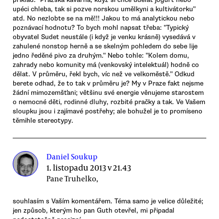
upéci chleba, tak si pozve norskou umělkyni a kultivátorku"
atd. No nezlobte se na mě!!! Jakou to má analytickou nebo
poznávací hodnotu? To bych mohl napsat třeba: "Typický
obyvatel Sudet neustále (i když je venku krásně) vysedává v
zahulené nonstop herně a se skelným pohledem do sebe lije
jedno ředěné pivo za druhým." Nebo tohle: "Kolem domu,
zahrady nebo komunity má (venkovský intelektuál) hodně co
dělat. V průměru, řekl bych, víc než ve velkoměstě." Odkud
berete odhad, že to tak v průměru je? My v Praze fakt nejsme
žádní mimozemšťani; většinu své energie věnujeme starostem
o nemocné děti, rodinné dluhy, rozbité pračky a tak. Ve Vašem
sloupku jsou i zajímavé postřehy; ale bohužel je to promíseno
těmihle stereotypy.
Daniel Soukup
1. listopadu 2013 v 21.43
Pane Truhelko,
souhlasím s Vaším komentářem. Téma samo je velice důležité;
jen způsob, kterým ho pan Guth otevřel, mi připadal