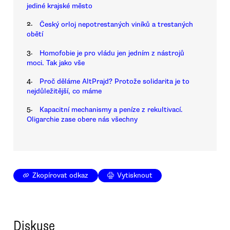
jediné krajské město
2.
Český orloj nepotrestaných viníků a trestaných
obětí
3.
Homofobie je pro vládu jen jedním z nástrojů
moci. Tak jako vše
4.
Proč děláme AltPrajd? Protože solidarita je to
nejdůležitější, co máme
5.
Kapacitní mechanismy a peníze z rekultivací.
Oligarchie zase obere nás všechny
Zkopírovat odkaz
Vytisknout
Diskuse