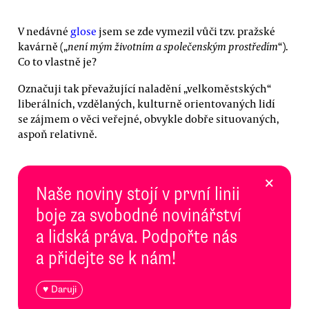
V nedávné
glose
jsem se zde vymezil vůči tzv. pražské
kavárně („
není mým životním a společenským prostředím
“).
Co to vlastně je?
Označuji tak převažující naladění „velkoměstských“
liberálních, vzdělaných, kulturně orientovaných lidí
se zájmem o věci veřejné, obvykle dobře situovaných,
aspoň relativně.
×
Naše noviny stojí v první linii
boje za svobodné novinářství
a lidská práva. Podpořte nás
a přidejte se k nám!
♥ Daruji