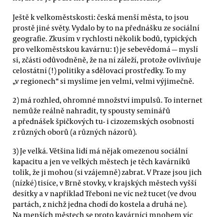
Ještě k velkoměstskosti: česká menší města, to jsou
prostě jiné světy. Vydalo by to na přednášku ze sociální
geografie. Zkusím v rychlosti několik bodů, typických
pro velkoměstskou kavárnu: 1) je sebevědomá — myslí
si, zčásti odůvodněně, že na ní záleží, protože ovlivňuje
celostátní (!) politiky a sdělovací prostředky. To my
„v regionech“ si myslíme jen velmi, velmi výjimečně.
2) má rozhled, ohromné množství impulsů. To internet
nemůže reálně nahradit, ty spousty seminářů
a přednášek špičkových tu- i cizozemských osobností
z různých oborů (a různých názorů).
3) Je velká. Většina lidí má nějak omezenou sociální
kapacitu a jen ve velkých městech je těch kavárníků
tolik, že ji mohou (si vzájemně) zabrat. V Praze jsou jich
(nízké) tisíce, v Brně stovky, v krajských městech vyšší
desítky a v například Třeboni ne víc než tucet (ve dvou
partách, z nichž jedna chodí do kostela a druhá ne).
Na menších městech se proto kavárníci mnohem víc