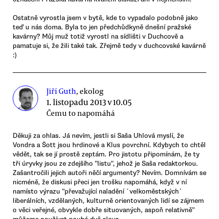
Ostatně vyrostla jsem v bytě, kde to vypadalo podobně jako
teď u nás doma. Byla to jen předchůdkyně dnešní pražské
kavárny? Můj muž totiž vyrostl na sídlišti v Duchcově a
pamatuje si, že žili také tak. Zřejmě tedy v duchcovské kavárně
:)
Jiří Guth
, ekolog
1. listopadu 2013 v 10.05
Čemu to napomáhá
Děkuji za ohlas. Já nevím, jestli si Saša Uhlová myslí, že
Vondra a Šott jsou hrdinové a Klus povrchní. Kdybych to chtěl
vědět, tak se jí prostě zeptám. Pro jistotu připomínám, že ty
tři úryvky jsou ze zdejšího "listu", jehož je Saša redaktorkou.
Zašantročili jejich autoři něčí argumenty? Nevím. Domnívám se
nicméně, že diskusi přeci jen trošku napomáhá, když v ní
namísto výrazu "převažující naladění ´velkoměstských´
liberálních, vzdělaných, kulturně orientovaných lidí se zájmem
o věci veřejné, obvykle dobře situovaných, aspoň relativně"