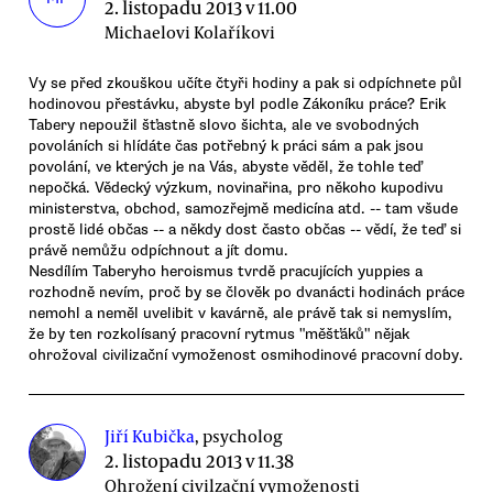
2. listopadu 2013 v 11.00
Michaelovi Kolaříkovi
Vy se před zkouškou učíte čtyři hodiny a pak si odpíchnete půl
hodinovou přestávku, abyste byl podle Zákoníku práce? Erik
Tabery nepoužil šťastně slovo šichta, ale ve svobodných
povoláních si hlídáte čas potřebný k práci sám a pak jsou
povolání, ve kterých je na Vás, abyste věděl, že tohle teď
nepočká. Vědecký výzkum, novinařina, pro někoho kupodivu
ministerstva, obchod, samozřejmě medicína atd. -- tam všude
prostě lidé občas -- a někdy dost často občas -- vědí, že teď si
právě nemůžu odpíchnout a jít domu.
Nesdílím Taberyho heroismus tvrdě pracujících yuppies a
rozhodně nevím, proč by se člověk po dvanácti hodinách práce
nemohl a neměl uvelibit v kavárně, ale právě tak si nemyslím,
že by ten rozkolísaný pracovní rytmus "měšťáků" nějak
ohrožoval civilizační vymoženost osmihodinové pracovní doby.
Jiří Kubička
, psycholog
2. listopadu 2013 v 11.38
Ohrožení civilzační vymoženosti