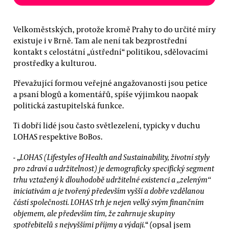
Velkoměstských, protože kromě Prahy to do určité míry
existuje i v Brně. Tam ale není tak bezprostřední
kontakt s celostátní „ústřední“ politikou, sdělovacími
prostředky a kulturou.
Převažující formou veřejné angažovanosti jsou petice
a psaní blogů a komentářů, spíše výjimkou naopak
politická zastupitelská funkce.
Ti dobří lidé jsou často světlezelení, typicky v duchu
LOHAS respektive BoBos.
- „
LOHAS (Lifestyles of Health and Sustainability, životní styly
pro zdraví a udržitelnost) je demograficky specifický segment
trhu vztažený k dlouhodobě udržitelné existenci a „zeleným“
iniciativám a je tvořený především vyšší a dobře vzdělanou
částí společnosti. LOHAS trh je nejen velký svým finančním
objemem, ale především tím, že zahrnuje skupiny
spotřebitelů s nejvyššími příjmy a výdaji.
“ (opsal jsem