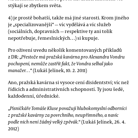
stýkají se zbytkem světa.
4) je prostě bohatší, takže má jiné starosti. Krom jiného
je „specializovanější“ — víc vydělává a víc služeb
(sociálních, dopravních — respektive ty ani tolik
nepotřebuje, řemeslnických…) si kupuje.
Pro oživení uvedu několik komentovaných příkladů
z DR: „
Přestože má pražská kavárna pro Alexandra Vondru
pochopení, nemůže zastřít fakt, že Vondra selhal jako
manažer…
“ (Lukáš Jelínek, 10. 2. 2011)
Ano, pražská kavárna si vysoce cení disidentství; víc než
řídicích a administrativních schopností. Ty jsou šedé,
každodenní, úřednické.
„
Písničkáře Tomáše Kluse považují hlubokomyslní odborníci
z pražské kavárny za povrchního, neupřímného, a navíc
podle nich není žádný velký zpěvák.
“ (Lukáš Jelínek, 26. 4.
2012)