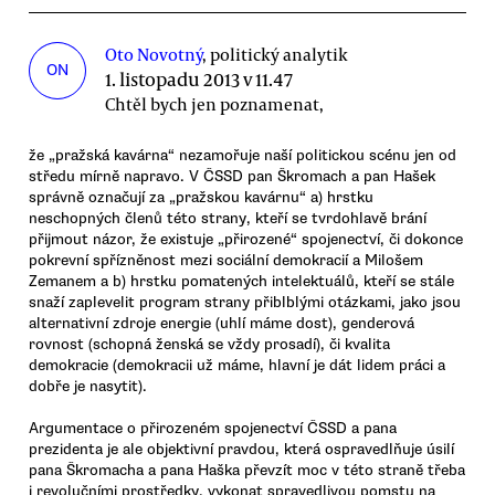
Oto Novotný
, politický analytik
ON
1. listopadu 2013 v 11.47
Chtěl bych jen poznamenat,
že „pražská kavárna“ nezamořuje naší politickou scénu jen od
středu mírně napravo. V ČSSD pan Škromach a pan Hašek
správně označují za „pražskou kavárnu“ a) hrstku
neschopných členů této strany, kteří se tvrdohlavě brání
přijmout názor, že existuje „přirozené“ spojenectví, či dokonce
pokrevní spřízněnost mezi sociální demokracií a Milošem
Zemanem a b) hrstku pomatených intelektuálů, kteří se stále
snaží zaplevelit program strany přiblblými otázkami, jako jsou
alternativní zdroje energie (uhlí máme dost), genderová
rovnost (schopná ženská se vždy prosadí), či kvalita
demokracie (demokracii už máme, hlavní je dát lidem práci a
dobře je nasytit).
Argumentace o přirozeném spojenectví ČSSD a pana
prezidenta je ale objektivní pravdou, která ospravedlňuje úsilí
pana Škromacha a pana Haška převzít moc v této straně třeba
i revolučními prostředky, vykonat spravedlivou pomstu na