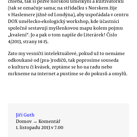
chleba, tak si pozve norskou umělkyni a kultivátorku
(tak se označuje sama; na střídačku s Norskem žije
v Haslemere jižně od Londýna), aby uspořádala v centru
DOX umělecko-ekologický workshop, kde účastníci
společně sestavují myšlenkovou mapu kolem pojmu
„kvašení“. Jo a pak o tom napíše do Literárek! Číslo
4/2013, strany 14-15.
Zato my vesničtí intelektuálové, pokud už to nemáme
odkoukané od (pra-)rodičů, tak poprosíme souseda
o kulturu či kvásek, zeptáme se ho na radu nebo
mrkneme na internet a pustíme se do pokusů a omylů.
Jiří Guth
Domov
→
Komentář
1. listopadu 2013 v 7.00