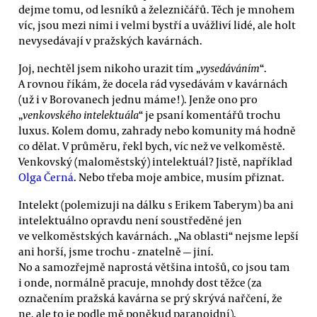
dejme tomu, od lesníků a železničářů. Těch je mnohem
víc, jsou mezi nimi i velmi bystří a uvážliví lidé, ale holt
nevysedávají v pražských kavárnách.
Joj, nechtěl jsem nikoho urazit tím „
vysedáváním
“.
A rovnou říkám, že docela rád vysedávám v kavárnách
(už i v Borovanech jednu máme!). Jenže ono pro
„
venkovského intelektuála
“ je psaní komentářů trochu
luxus. Kolem domu, zahrady nebo komunity má hodně
co dělat. V průměru, řekl bych, víc než ve velkoměstě.
Venkovský (maloměstský) intelektuál? Jistě, například
Olga Černá
. Nebo třeba moje ambice, musím přiznat.
Intelekt (polemizuji na dálku s Erikem Taberym) ba ani
intelektuálno opravdu není soustředěné jen
ve velkoměstských kavárnách. „Na oblasti“ nejsme lepší
ani horší, jsme trochu - znatelně — jiní.
No a samozřejmě naprostá většina intošů, co jsou tam
i onde, normálně pracuje, mnohdy dost těžce (za
označením pražská kavárna se prý skrývá nařčení, že
ne, ale to je podle mě poněkud paranoidní).