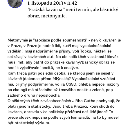
1. listopadu 2013 v 11.42
"Pražská kavárna " není termín, ale básnický
obraz, metonymie.
Metonymie je "asociace podle soumeznosti" - nejvíc kaváren je
v Praze, v Praze je hodně lidí, kteří mají vysokokoškolské
vzdělání, mají nadprůměrné příjmy, volí Topku, někteří se
setkávají v kavárnách atd. No ale kolik těch vlastností člověk
musí mít, aby patřil do pražské kavárny?Básnický obraz se
hodí k vyjadřování pocitů, ne k analýze.
Kam třeba patří poslední osoba, se kterou jsem se sešel v
kávárně (dokonce přímo Mlýnské)? Vysokoškolské vzdělání
má, příjmy podprůměrné, volila ČSSD, chleba nepeče, názory
na ekologii má středního až tmavšího odstínu zelené, pop
žádného druhu neposlouchá.
O některých těch zevšeobecněních Jiřího Gutha pochybuji, že
platí i jenom statisticky. Jsou třeba Pražáci, kteří chodí do
kaváren, opravdu více politicky přelétaví než lidé jinde? To
přece člověk nepozná podle svých kamarádů, na to by musel
být statistický výzkum.