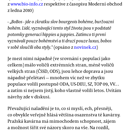
z
www.bio-info.cz
respektive z časopisu Moderní obchod
z ledna 2010)
- „
BoBos - jde o zkratku slov bourgeois bohéme, buržoazní
bohém. Lidé, vyznávající tento styl života jsou v podstatě
potomky generací hippies a juppies. Zatímco ti první
vyznávali pouze bohémství a ti druzí pouze luxus, bobos
v sobě sloučili oba styly
." (opsáno z
novinek.cz
)
Je mezi nimi nápadně (ve srovnání s populací jako
celkem) málo voličů extrémních stran, méně voličů
velkých stran (ČSSD, ODS), jsou lehce doprava a jsou
nápadně přelétaví — mnohem víc než ve zbytku
populace volili postupně ODA, US-DEU, SZ, TOP 09, VV…
a zatím si nejsem jistý, koho vlastně volili letos. Uvítám
návrhy zde v diskusi.
Převažující naladění je to, co si myslí, ech, přesněji,
co obvykle veřejně hlásá většina osazenstva té kavárny.
Pražská kavárna má mimochodem schopnost, zájem
a možnost šířit své názory skoro na vše. Na rozdíl,