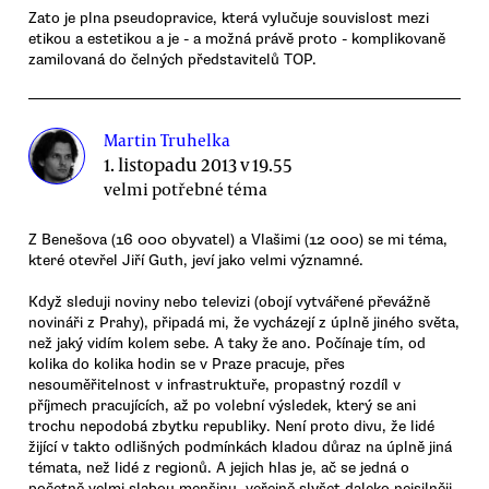
Zato je plna pseudopravice, která vylučuje souvislost mezi
etikou a estetikou a je - a možná právě proto - komplikovaně
zamilovaná do čelných představitelů TOP.
Martin Truhelka
1. listopadu 2013 v 19.55
velmi potřebné téma
Z Benešova (16 000 obyvatel) a Vlašimi (12 000) se mi téma,
které otevřel Jiří Guth, jeví jako velmi významné.
Když sleduji noviny nebo televizi (obojí vytvářené převážně
novináři z Prahy), připadá mi, že vycházejí z úplně jiného světa,
než jaký vidím kolem sebe. A taky že ano. Počínaje tím, od
kolika do kolika hodin se v Praze pracuje, přes
nesouměřitelnost v infrastruktuře, propastný rozdíl v
příjmech pracujících, až po volební výsledek, který se ani
trochu nepodobá zbytku republiky. Není proto divu, že lidé
žijící v takto odlišných podmínkách kladou důraz na úplně jiná
témata, než lidé z regionů. A jejich hlas je, ač se jedná o
početně velmi slabou menšinu, veřejně slyšet daleko nejsilněji.