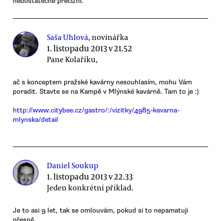
nedostatečně precizní.
Saša Uhlová
, novinářka
1. listopadu 2013 v 21.52
Pane Kolaříku,
ač s konceptem pražské kavárny nesouhlasím, mohu Vám
poradit. Stavte se na Kampě v Mlýnské kavárně. Tam to je :)
http://www.citybee.cz/gastro/:/vizitky/4985-kavarna-
mlynska/detail
Daniel Soukup
1. listopadu 2013 v 22.33
Jeden konkrétní příklad.
Je to asi 9 let, tak se omlouvám, pokud si to nepamatuji
přesně.