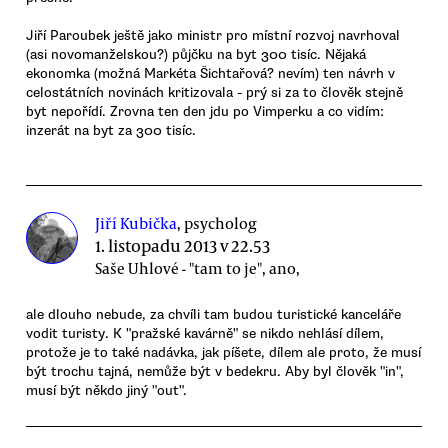
Jiří Paroubek ještě jako ministr pro místní rozvoj navrhoval
(asi novomanželskou?) půjčku na byt 300 tisíc. Nějaká
ekonomka (možná Markéta Šichtařová? nevím) ten návrh v
celostátních novinách kritizovala - prý si za to člověk stejně
byt nepořídí. Zrovna ten den jdu po Vimperku a co vidím:
inzerát na byt za 300 tisíc.
Jiří Kubička
, psycholog
1. listopadu 2013 v 22.53
Saše Uhlové - "tam to je", ano,
ale dlouho nebude, za chvíli tam budou turistické kanceláře
vodit turisty. K "pražské kavárně" se nikdo nehlásí dílem,
protože je to také nadávka, jak píšete, dílem ale proto, že musí
být trochu tajná, nemůže být v bedekru. Aby byl člověk "in",
musí být někdo jiný "out".