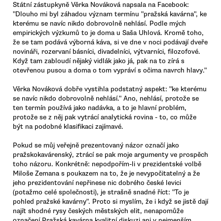
Státní zástupkyně Věrka Nováková napsala na Facebook:
"Dlouho mi byl záhadou význam termínu "pražská kavárna", ke
kterému se navíc nikdo dobrovolně nehlásí. Podle mých
empirických výzkumů to je doma u Saša Uhlová. Kromě toho,
že se tam podává výborná káva, si ve dne v noci podávají dveře
novináři, rozervaní básníci, divadelníci, výtvarníci, filozofové.
Když tam zabloudí nějaký vidlák jako já, pak na to zírá s
otevřenou pusou a doma o tom vypráví s očima navrch hlavy."
Věrka Nováková dobře vystihla podstatný aspekt: "ke kterému
se navíc nikdo dobrovolně nehlásí." Ano, nehlásí, protože se
ten termín používá jako nadávka, a to je hlavní problém,
protože se z něj pak vytrácí analytická rovina - to, co může
být na podobné klasifikaci zajímavé.
Pokud se můj veřejně prezentovaný názor označí jako
pražskokavárenský, ztrácí se pak moje argumenty ve prospěch
toho názoru. Konkrétně: nepodpořím-li v prezidentské volbě
Miloše Zemana s poukazem na to, že je nevypočitatelný a že
jeho prezidentování nepřinese nic dobrého české levici
(potažmo celé společnosti), je strašně snadné říct: "To je
pohled pražské kavárny". Proto si myslím, že i když se jistě dají
najít shodné rysy českých městských elit, nenapomůže
označení Pražská kavárna kvalitní diskuzi ani v nejmenším.