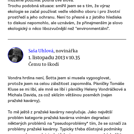
můžeme používat pouhá dvě slova.
Trochu podobná situace: smířil jsem se s tím, že výraz
ekologie se začal používat vedle vědního oboru i pro životní
prostředí a jeho ochranu. Není to přesné a z jistého hlediska
to diskusi nepomohlo, ale uznávám, že přinejmenším je slovo
ekologický o něco libozvučnější než "environmentální".
Saša Uhlová
, novinářka
1. listopadu 2013 v 10.35
Čemu to škodí
Vondra hrdina není, Šotta jsem si musela vygooglovat,
protože jsem na celou záležitost zapomněla. Písníčky Tomáše
Kluse se mi líbí, ale mně se líbí i písničky Heleny Vondráčkové a
Michala Davida, za což sklízím většinou posměch (nejen
pražské kavárny).
To mě ještě z pražské kavárny nevylučuje. Jako největší
problém kategorie pražská kavárna vnímám degradaci
některých problémů na *pseudoproblémy* tím, že se označí za
problémy pražské kavárny. Typicky třeba důstojné podmínky