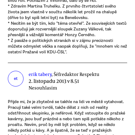
svou roli. Pocházím z Vinohrad, dalo by se říci.
* Zdravím Martina Truhelku. Z prvního čtvrtstoletí svého
života jsem vlastně v součtu několik let prožil na chalupě
(dříve to byl spíš letní byt) na Benešovsku.
* Necítím se být tím, kdo "téma otevřel". Ze souvisejících textů
doporučuji jak rozvernější sloupek Zuzany Válkové, tak
přesnější a vážnější komentář Honzy Černého.
* Z pasáže o politických stranách si v zájmu preciznosti
můžete odmyslet véčka a naopak doplňuji, že "mnohem víc než
ostatní Pražané volí KDU-ČSL".
erik tabery
, Šéfredaktor Respektu
et
2. listopadu 2013 v 8.51
Nesouhlasím
Přijde mi, že je zbytečné se takhle na lidi ve městě vytahovat.
Pracují také velmi tvrdě, takže dělat z nich od reality
odstřihnout skupinku, je neférové. Když vstoupíte do pražské
kavárny, jsou buď prázdné a nebo tam spíš potkáte někoho z
proaltu. Nevím, proč by měl být problém, když se někdo
někdy potká u kávy. A je špatně, že se teď v pražských