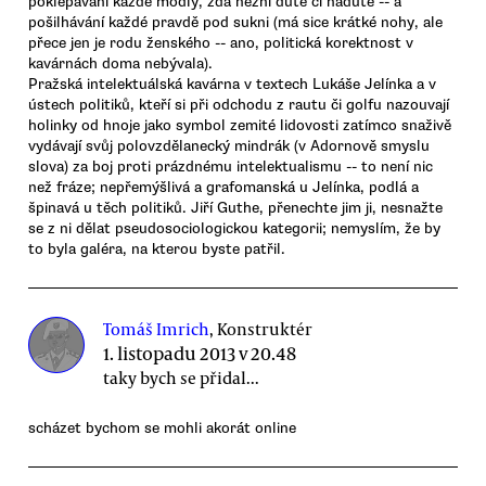
poklepávání každé modly, zda nezní dutě či nadutě -- a
pošilhávání každé pravdě pod sukni (má sice krátké nohy, ale
přece jen je rodu ženského -- ano, politická korektnost v
kavárnách doma nebývala).
Pražská intelektuálská kavárna v textech Lukáše Jelínka a v
ústech politiků, kteří si při odchodu z rautu či golfu nazouvají
holinky od hnoje jako symbol zemité lidovosti zatímco snaživě
vydávají svůj polovzdělanecký mindrák (v Adornově smyslu
slova) za boj proti prázdnému intelektualismu -- to není nic
než fráze; nepřemýšlivá a grafomanská u Jelínka, podlá a
špinavá u těch politiků. Jiří Guthe, přenechte jim ji, nesnažte
se z ni dělat pseudosociologickou kategorii; nemyslím, že by
to byla galéra, na kterou byste patřil.
Tomáš Imrich
, Konstruktér
1. listopadu 2013 v 20.48
taky bych se přidal...
scházet bychom se mohli akorát online