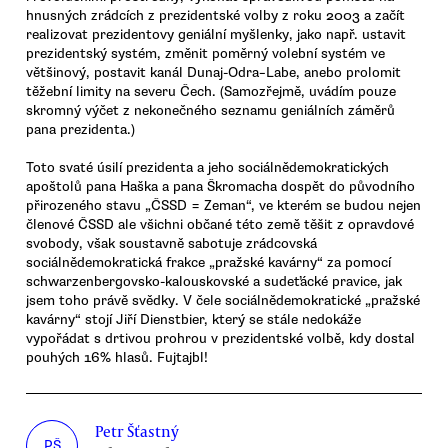
hnusných zrádcích z prezidentské volby z roku 2003 a začít
realizovat prezidentovy geniální myšlenky, jako např. ustavit
prezidentský systém, změnit poměrný volební systém ve
většinový, postavit kanál Dunaj-Odra–Labe, anebo prolomit
těžební limity na severu Čech. (Samozřejmě, uvádím pouze
skromný výčet z nekonečného seznamu geniálních záměrů
pana prezidenta.)
Toto svaté úsilí prezidenta a jeho sociálnědemokratických
apoštolů pana Haška a pana Škromacha dospět do původního
přirozeného stavu „ČSSD = Zeman“, ve kterém se budou nejen
členové ČSSD ale všichni občané této země těšit z opravdové
svobody, však soustavně sabotuje zrádcovská
sociálnědemokratická frakce „pražské kavárny“ za pomocí
schwarzenbergovsko-kalouskovské a sudeťácké pravice, jak
jsem toho právě svědky. V čele sociálnědemokratické „pražské
kavárny“ stojí Jiří Dienstbier, který se stále nedokáže
vypořádat s drtivou prohrou v prezidentské volbě, kdy dostal
pouhých 16% hlasů. Fujtajbl!
Petr Šťastný
PŠ