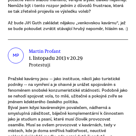
Nemůže být i tento rozpor jedním z důvodů frustrace, která
se tak zřetelně projevila ve výsledku voleb?
Až bude Jiří Guth zakládat nějakou „venkovskou kavárnu“, jež
se bude pokoušet zvrátit stávající hrubý nepoměr, hlásím se. :)
Martin Profant
MP
1. listopadu 2013 v 20.29
Protestuji
Pražské kavárny jsou -- jako instituce, nikoli jako turistické
podniky -- na vymření a je ohavné je urážet spojováním s
fenoménem snobské konzumeristické stádnosti. Podobně jako
se nehodí spojovat vola, to milé, užitečné a pokojné zvíře se
jménem kdekterého českého politika.
Býval jsem kdysi kavárenským povalečem, nádherná a
smysluplná záležitost, báječně komplementární k činnostem
jako je studium a psaní, které musí člověk provozovat
osaměle. Musí se ovšem provozovat v kavárnách, tedy v
místech, kde je doma smířlivá hašteřivost, neuctivé