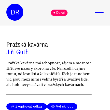
DR
♥ Daruji
Pražská kavárna
Jiří Guth
Pražská kavárna má schopnost, zájem a možnost
šířit své názory skoro na vše. Na rozdíl, dejme
tomu, od lesníků a železničářů. Těch je mnohem
víc, jsou mezi nimi i velmi bystří a uvážliví lidé,
ale holt nevysedávají v pražských kavárnách.
Zkopírovat odkaz
Vytisknout