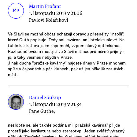
Martin Profant
MP
1. listopadu 2013 v 21.06
Pavlovi Kolaříkovi
Ve Slávii se možná občas scházejí opravdu přesně ty "intoši",
které Guth popisuje. Tedy ani kavárna, ani intelektuálové. Na
tuhle karikaturu jsem zapomněl, vzpomínkový optimismus.
Rozhodně ovšem musejíti ve Slávii mít nadprůměrné příjmy -
jo, a taky vesměs nebydlí v Praze.
Jinak ducha "pražské kavárny" najdete dnes v Praze mnohem
spíše v čajovnách a pár klubech, pak už jen několik zasutých
míst.
Daniel Soukup
1. listopadu 2013 v 21.34
Pane Guthe,
nezlobte se, ale takhle podána mi "pražská kavárna" přijde
prostě jako karikatura nebo stereotyp. Jeden zvlášť výrazný
příklad: "Pražská kavárna, když si chce udělat jogurt nebo