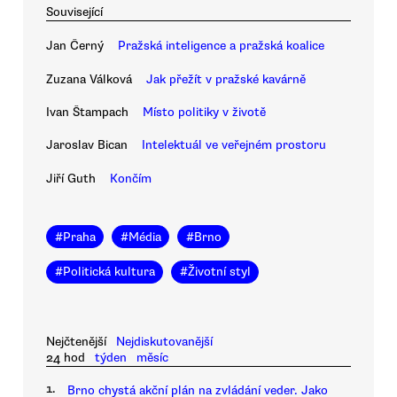
Související
Jan Černý
Pražská inteligence a pražská koalice
Zuzana Válková
Jak přežít v pražské kavárně
Ivan Štampach
Místo politiky v životě
Jaroslav Bican
Intelektuál ve veřejném prostoru
Jiří Guth
Končím
#
Praha
#
Média
#
Brno
#
Politická kultura
#
Životní styl
Nejčtenější
Nejdiskutovanější
24 hod
týden
měsíc
1.
Brno chystá akční plán na zvládání veder. Jako