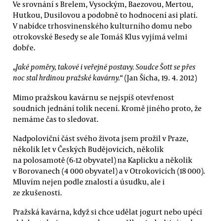
Ve srovnání s Brelem, Vysockým, Baezovou, Mertou,
Hutkou, Dusilovou a podobně to hodnocení asi platí.
V nabídce trhosvinenského kulturního domu nebo
otrokovské Besedy se ale Tomáš Klus vyjímá velmi
dobře.
„
Jaké poměry, takové i veřejné postavy. Soudce Šott se přes
noc stal hrdinou pražské kavárny.
“ (Jan Šícha, 19. 4. 2012)
Mimo pražskou kavárnu se nejspíš otevřenost
soudních jednání tolik necení. Kromě jiného proto, že
nemáme čas to sledovat.
Nadpoloviční část svého života jsem prožil v Praze,
několik let v Českých Budějovicích, několik
na polosamotě (6-12 obyvatel) na Kaplicku a několik
v Borovanech (4 000 obyvatel) a v Otrokovicích (18 000).
Mluvím nejen podle znalostí a úsudku, ale i
ze zkušenosti.
Pražská kavárna, když si chce udělat jogurt nebo upéci