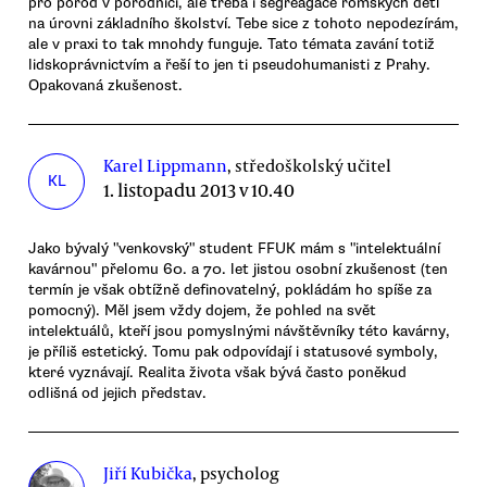
pro porod v porodnici, ale třeba i segreagace romských dětí
na úrovni základního školství. Tebe sice z tohoto nepodezírám,
ale v praxi to tak mnohdy funguje. Tato témata zavání totiž
lidskoprávnictvím a řeší to jen ti pseudohumanisti z Prahy.
Opakovaná zkušenost.
Karel Lippmann
, středoškolský učitel
KL
1. listopadu 2013 v 10.40
Jako bývalý "venkovský" student FFUK mám s "intelektuální
kavárnou" přelomu 60. a 70. let jistou osobní zkušenost (ten
termín je však obtížně definovatelný, pokládám ho spíše za
pomocný). Měl jsem vždy dojem, že pohled na svět
intelektuálů, kteří jsou pomyslnými návštěvníky této kavárny,
je příliš estetický. Tomu pak odpovídají i statusové symboly,
které vyznávají. Realita života však bývá často poněkud
odlišná od jejich představ.
Jiří Kubička
, psycholog