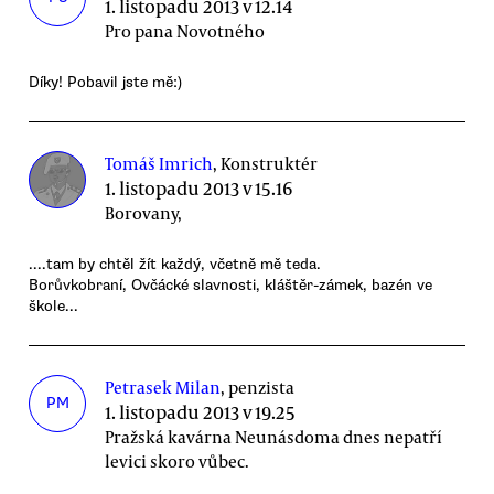
1. listopadu 2013 v 12.14
Pro pana Novotného
Díky! Pobavil jste mě:)
Tomáš Imrich
, Konstruktér
1. listopadu 2013 v 15.16
Borovany,
....tam by chtěl žít každý, včetně mě teda.
Borůvkobraní, Ovčácké slavnosti, kláštěr-zámek, bazén ve
škole...
Petrasek Milan
, penzista
PM
1. listopadu 2013 v 19.25
Pražská kavárna Neunásdoma dnes nepatří
levici skoro vůbec.