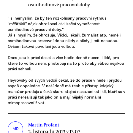
osmihodinové pracovní doby
" si nemyslím, že by ten rozkolísaný pracovní rytmus
"měšťáků" nějak ohrožoval civilizační vymoženost
osmihodinové pracovní doby."
Já si myslím, že ohrožuje. Vědci, lékaři, žurnalist atp. neměli
osmihodinovou pracovní dobu nikdy a nikdy ji mít nebudou.
Ovšem taková povolání jsou volbou.
Dnes jsou k práci deset a více hodin denně nuceni i lidé, pro
které to volbou není, přistupují na to proto aby vůbec nějakou
práci sehnali.
Heyrovský od svých vědců čekal, že do práce v neděli přijdou
aspoň dopoledne. V naší době má tenhle přístup kdejaký
manažer prodeje a čeká skoro stejné nasazení od lidí, kteří se v
práci nerealizují tak jako on a mají nějaký normální
mimopracovní život.
Martin Profant
MP
2. listopadu 2013 v 13.07