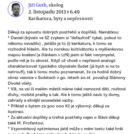
Jiří Guth
, ekolog
2. listopadu 2013 v 6.49
Karikatura, byty a nepřesnosti
Děkuji za spoustu dobrých postřehů a doplňků. Namátkou:
* Danieli (bývalo ve SZ zvykem si "defaultně" tykat, pokud to
někomu nevadilo) , jistěže je to (i) karikatura, k tomu se
rozhodně hlásím. Ale tu norskou kultivátorku s myšlenkovou
mapou kvašení (a článkem v LtN) jsem si fakt nevymyslel,
podle mě je to skvost. Když už chceš v nepřesné analogii
charakterizovat typického obyvatele Sudet (já bych si na to
netroufl), tak k tomu mohu poznamenat, že za hodně dobrý
obraz vesnice v Sudetech v 90. letech 20.st. považuji Slámovy
Divoké včely.
* Víš, na vsi či malém městě máme také nemocné děti, rodinné
dluhy, rozbité pračky a tak. Ale k tomu ještě navíc ty domy,
zahrady a silnější sousedské vazby.
* Příklad s bytem za 300 000 Kč je výborný; děkuji za
ilustraci.
* Za aktuelní doplňky a trefné postřehy nejen o Slávii děkuji
také M. Profantovi.
* Vzpomínkový optimismus jistě může v mém textu také hrát