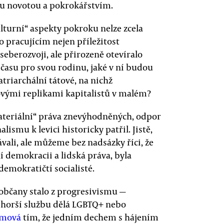
ou novotou a pokrokářstvím.
turní“ aspekty pokroku nelze zcela
o pracujícím nejen příležitost
eberozvoji, ale přirozeně otevíralo
e času pro svou rodinu, jaké v ní budou
triarchální tátové, na nichž
kovými replikami kapitalistů v malém?
materiální“ práva znevýhodněných, odpor
ismu k levici historicky patřil. Jistě,
ávali, ale můžeme bez nadsázky říci, že
 demokracii a lidská práva, byla
 demokratičtí socialisté.
 občany stalo z progresivismu —
jhorší službu dělá LGBTQ+ nebo
amová
tím, že jedním dechem s hájením