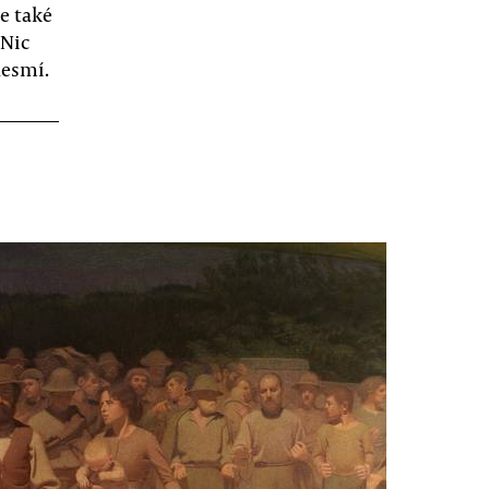
e také
 Nic
nesmí.