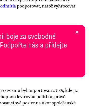
i
odmítla
podporovat, natož vyhrocovat
×
inii boje za svobodné
 Podpořte nás a přidejte
ogresivismu byl importován z USA, kde již
chopnou levicovou politiku, právě
vat si své pozice na úkor společenské