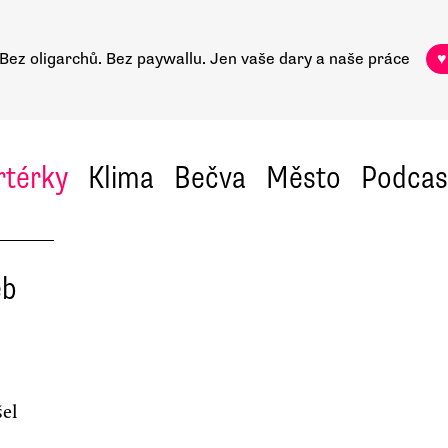
Bez oligarchů. Bez paywallu.
Jen vaše dary a naše práce
♥
rtérky
Klima
Bečva
Město
Podcas
eb
šel