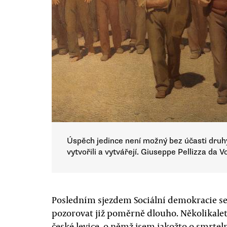
Úspěch jedince není možný bez účasti druhý
vytvořili a vytvářejí. Giuseppe Pellizza da 
Posledním sjezdem Sociální demokracie se 
pozorovat již poměrně dlouho. Několikalet
české levice, o němž jsem jakožto o smrte