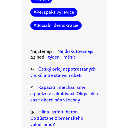
#
Perspektivy levice
#
Sociální demokracie
Nejčtenější
Nejdiskutovanější
24 hod
týden
měsíc
1.
Český orloj nepotrestaných
viníků a trestaných obětí
2.
Kapacitní mechanismy
a peníze z rekultivací. Oligarchie
zase obere nás všechny
3.
Hlína, asfalt, beton.
Co zůstane z brněnského
velodromu?