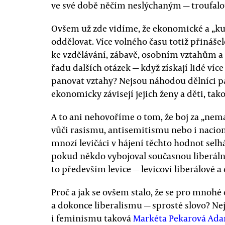
ve své době něčím neslýchaným — troufal
Ovšem už zde vidíme, že ekonomické a „kul
oddělovat. Více volného času totiž přinášel
ke vzdělávání, zábavě, osobním vztahům a s
řadu dalších otázek — když získají lidé víc
panovat vztahy? Nejsou náhodou dělníci pa
ekonomicky závisejí jejich ženy a děti, ta
A to ani nehovoříme o tom, že boj za „ne
vůči rasismu, antisemitismu nebo i nacional
mnozí levičáci v hájení těchto hodnot selh
pokud někdo vybojoval současnou liberální
to především levice — levicoví liberálové a
Proč a jak se ovšem stalo, že se pro mnohé
a dokonce liberalismu — sprosté slovo? Ne
i feminismu taková
Markéta Pekarová Ad