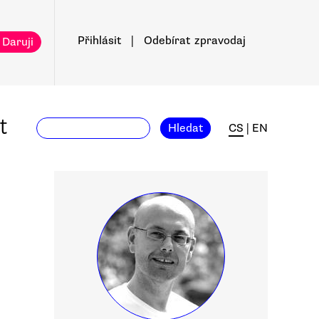
Přihlásit
|
Odebírat
zpravodaj
 Daruji
t
Hledat
CS
|
EN