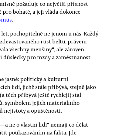
isně požaduje co největší přísnost
 pro bohaté, a její vláda dokonce
ismus
.
 let, pochopitelně ne jenom u nás. Každý
ze zdevastovaného rust beltu, právem
vala všechny menšiny“, ale zároveň
mi důsledky pro mzdy a zaměstnanost
 jasně: politický a kulturní
ch lidí, jichž stále přibývá, stejně jako
 těch přibývá ještě rychleji) stal
tů, symbolem jejich materiálního
 nejistoty a opuštěnosti.
 a ne o vlastní lidi“ nemají co dělat
rátit poukazováním na fakta. Jde