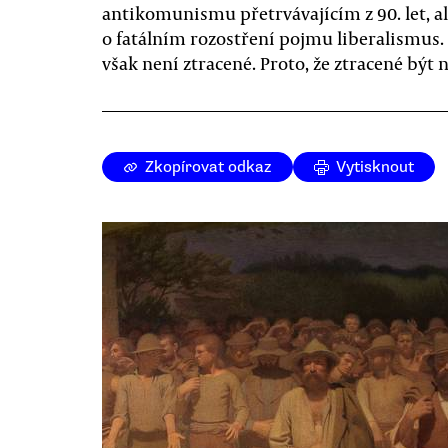
antikomunismu přetrvávajícím z 90. let, al
o fatálním rozostření pojmu liberalismus.
však není ztracené. Proto, že ztracené být 
Zkopírovat odkaz
Vytisknout