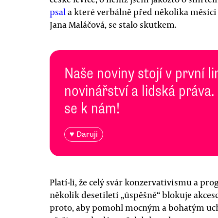
psal
a které verbálně před několika měsíc
Jana Maláčová, se stalo skutkem.
Naše noviny stojí v první l
novinářství a lidská práva.
se k nám!
♥ Daruji
Platí-li, že celý svár konzervativismu a pr
několik desetiletí „úspěšně“ blokuje akces
proto, aby pomohl mocným a bohatým ucho