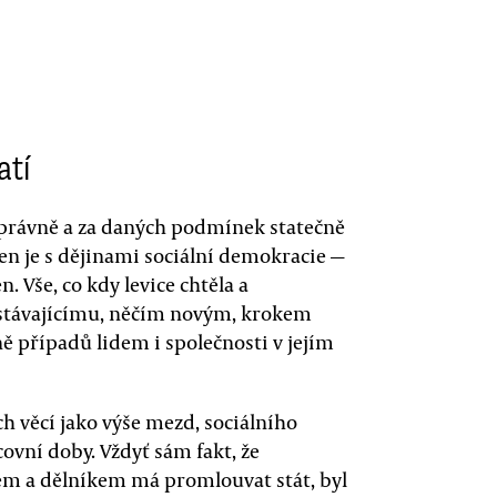
u
atí
 správně a za daných podmínek statečně
ten je s dějinami sociální demokracie —
. Vše, co kdy levice chtěla a
 stávajícímu, něčím novým, krokem
ě případů lidem i společnosti v jejím
ch věcí jako výše mezd, sociálního
ovní doby. Vždyť sám fakt, že
m a dělníkem má promlouvat stát, byl