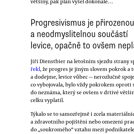
většiny, pak plán vyšel dokonale…
Progresivismus je přirozeno
a neodmyslitelnou součástí
levice, opačně to ovšem nepl
Jiří Dienstbier na letošním sjezdu strany
řekl
, že progres je jiným slovem pokrok a 
a dodejme, levice vůbec — nerozlučně spojen
co vybojovala, bylo vždy pokrokem oproti
do neznáma, který se ovšem v drtivé většin
celku vyplatil.
Týkalo se to samozřejmě i zcela materiální
a zdravotního pojištění nebo omezení prac
do „soukromého“ vztahu mezi podnikatele