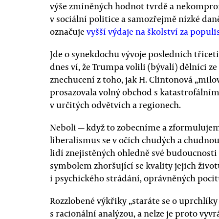
výše zmíněných hodnot tvrdě a nekomprom
v sociální politice a samozřejmě nízké daně
označuje
vyšší výdaje na školství za popul
Jde o synekdochu vývoje posledních třiceti
dnes ví, že Trumpa volili (bývalí) dělníci 
znechucení z toho, jak H. Clintonová „milo
prosazovala volný obchod s katastrofální
v určitých odvětvích a regionech.
Neboli — když to zobecníme a zformulujeme
liberalismus se v očích chudých a chudnoucí
lidí znejistěných ohledně své budoucnosti (a
symbolem zhoršující se kvality jejich živo
i psychického strádání, oprávněných pocitů
Rozzlobené výkřiky „staráte se o uprchlíky —
s racionální analýzou, a nelze je proto vyv