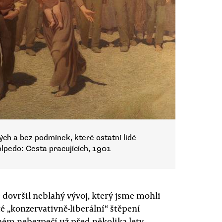
ch a bez podmínek, které ostatní lidé
Volpedo: Cesta pracujících, 1901
dovršil neblahý vývoj, který jsme mohli
é „konzervativně-liberální“ štěpení
lném nebezpečí už před několika lety