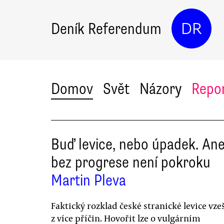
Deník Referendum
DR
Domov
Svět
Názory
Repo
Buď levice, nebo úpadek. An
bez progrese není pokroku
Martin Pleva
Faktický rozklad české stranické levice vze
z více příčin. Hovořit lze o vulgárním