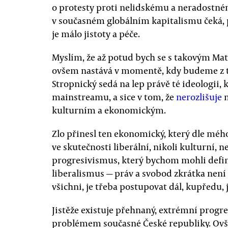
o protesty proti nelidskému a neradostné
v současném globálním kapitalismu čeká, p
je málo jistoty a péče.
Myslím, že až potud bych se s takovým M
ovšem nastává v momentě, kdy budeme z to
Stropnický sedá na lep právě té ideologii, 
mainstreamu, a sice v tom, že
nerozlišuje
m
kulturním a ekonomickým.
Zlo přinesl ten ekonomický, který dle mé
ve skutečnosti liberální, nikoli kulturní, n
progresivismus, který bychom mohli defino
liberalismus — práv a svobod zkrátka není 
všichni, je třeba postupovat dál, kupředu, 
Jistěže existuje přehnaný, extrémní progre
problémem současné České republiky. Ovšem