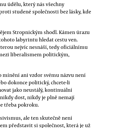
mu údělu, který nás všechny
roti studené společnosti bez lásky, kde
atějem Stropnickým shodl. Kámen úrazu
hoto labyrintu hledat cestu ven.
kterou nejvíc nesnáší, tedy oficiálnímu
ezi liberalismem politickým,
ho mínění ani vzdor svému názvu není
ebo dokonce politický, chcete-li
vat jako neustálý, kontinuální
nikdy dost, nikdy je plně nemají
je třeba pokroku.
sivismus, ale ten skutečně není
 představit si společnost, která je už