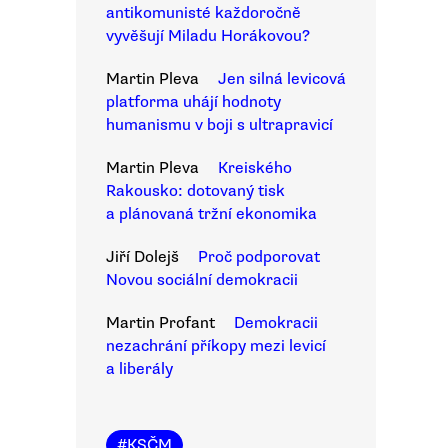
antikomunisté každoročně
vyvěšují Miladu Horákovou?
Martin Pleva
Jen silná levicová
platforma uhájí hodnoty
humanismu v boji s ultrapravicí
Martin Pleva
Kreiského
Rakousko: dotovaný tisk
a plánovaná tržní ekonomika
Jiří Dolejš
Proč podporovat
Novou sociální demokracii
Martin Profant
Demokracii
nezachrání příkopy mezi levicí
a liberály
#
KSČM