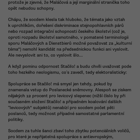
protože je zjevné, že Maláčová a její marginální stranička toho
opět nebudou schopny.
Chápu, že socdem klesla tak hluboko, že témata jako vztah
k uprchlíkům, dořešení diskriminace stejnopohlavních párů
nebo rozpad integrační schopnosti českého školství (což je,
oproti rozpadu školství samotného, v pomatené terminologii
sporu Maláčových a Dienstbierů možné považovat za „kulturní
téma“) nemohl kandidát na předsednickou funkci ani vyslovit.
Ale nevyslovit ani to, co vyslovit šlo...
A když pominu odpornost Stačilo! a budu chvíli uvažovat pode
toho hezkého neologismu, coʼs zavedl, tedy elektoralisticky:
Spolupráce se Stačilo! má smysl jen tehdy, pokud by
znamenala vstup do Poslanecké sněmovny. Alespoň se ziskem
nějakých 12 procent pro levicový slepenec (nižší číslo by při
současném složení Stačilo! a případném koalování dalších
"levicových“ subjektů) nenabízí pro socdem počet pěti
poslanců, tedy možnost případné samostatné parlamentní
politiky.
Socdem za tuhle šanci zbaví toho zbytku potenciálních voličů,
pro které je nepřijatelná spolupráce s antievropským,