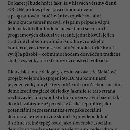
Do karet jí bude hrát i fakt, že v hlavách většiny členů
SOCDEM je dnes představa o hodnotovém
a programovém směřování evropské sociální
demokracie téměř mizivá, v lepším případě vágní.
Jednak kvůli dlouhodobé neexistenci seriózních
programových diskusí ve straně, jednak kvůli jejich
tradičně chabému vnímání širšího evropského
kontextu, ve kterém se sociálnědemokratické hnutí
vyvíjí a působí — což mimochodem dosvědčují tradičně
chabé výsledky této strany v evropských volbách.
Dienstbier bude delegáty sjezdu varovat, že Maláčové
projekt volebního spojení SOCDEM a komunistů
je jeden velký omyl, který může mít pro českou sociální
demokracii tragické důsledky. Jakmile se tato strana
nechá zavléct do populisticko-konzervativní bažin, tak
do nich zabředne až po uši a v České republice jako
potenciální reprezentantka evropské sociální
demokracie definitivně skončí. A pravděpodobně
ji stihne stejně trpký osud jako slovenské „sociální
demokraty“ vedené Ficem a Pelegrinim: tedy vyhazov