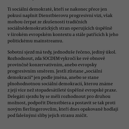
Ti sociální demokraté, kteří se nakonec přece jen
pokusí naplnit Dienstbierovu progresivní vizi, však
mohou čerpat ze zkušeností tradičních
sociálnědemokratických stran operujících úspěšně
v širokém evropském kontextu a stále patřících k jeho
politickému mainstreamu.
Sobotní sjezd má tedy, jednoduše řečeno, jediný úkol.
Rozhodnout, zda SOCDEM vykročí ke své obnově
provinčně konzervativním, anebo evropsky
progresivním směrem. Jestli zůstane „sociální
demokracií“ jen podle jména, anebo se stane
plnohodnotnou sociální demokracií, kterou známe
z její více než stopadesátileté úspěšné evropské praxe.
Delegáti sjezdu by se měli rozhodnout pro druhou
možnost, podpořit Dienstbiera a postavit se tak proti
novým fierlingerovcům, kteří dnes opakovaně hodlají
pod falešnými sliby jejich stranu zničit.