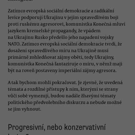
Zatímco evropská sociální demokracie a radikální
levice podporují Ukrajinu v jejím spravedlivém boji
proti ruskému agresorovi, komunistka Konečná mluví
jazykem kremelské propagandy, že vpádem
na Ukrajinu Rusko předešlo jeho napadení vojsky
NATO. Zatímco evropská sociální demokracie tvrdí, že
dosažení spravedlivého míru na Ukrajině musí
primárně zohledňovat zájmy oběti, tedy Ukrajiny,
komunistka Konečná fantazíruje o míru, v němž mají
být na roveň postaveny imperiální zájmy agresora.
A tak bychom mohli pokračovat. Je zjevné, že uvedená
témata a rozdílné přístupy k nim, kterými se strany
vůči sobě vymezují, budou nadále žhavými tématy
politického předvolebního diskurzu a nebude možné
se jim vyhnout.
Progresivní, nebo konzervativní