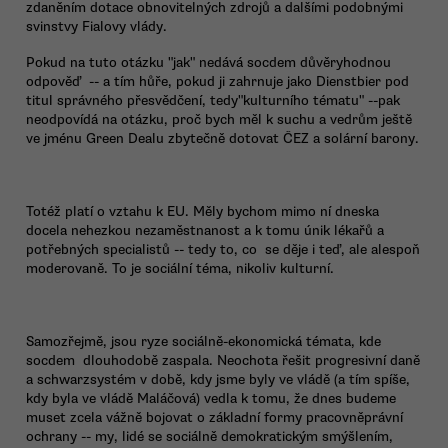
zdaněním dotace obnovitelných zdrojů a dalšími podobnými
svinstvy Fialovy vlády.
Pokud na tuto otázku "jak" nedává socdem důvěryhodnou
odpověď -- a tím hůře, pokud ji zahrnuje jako Dienstbier pod
titul správného přesvědčení, tedy"kulturního tématu" --pak
neodpovídá na otázku, proč bych měl k suchu a vedrům ještě
ve jménu Green Dealu zbytečně dotovat ČEZ a solární barony.
Totéž platí o vztahu k EU. Měly bychom mimo ní dneska
docela nehezkou nezaměstnanost a k tomu únik lékařů a
potřebných specialistů -- tedy to, co se děje i teď, ale alespoň
moderovaně. To je sociální téma, nikoliv kulturní.
Samozřejmě, jsou ryze sociálně-ekonomická témata, kde
socdem dlouhodobě zaspala. Neochota řešit progresivní daně
a schwarzsystém v době, kdy jsme byly ve vládě (a tím spíše,
kdy byla ve vládě Maláčová) vedla k tomu, že dnes budeme
muset zcela vážně bojovat o základní formy pracovněprávní
ochrany -- my, lidé se sociálně demokratickým smýšlením,