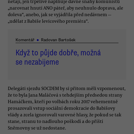
netají, jen trpělivě naplňuje dávné snahy komunistů
„narovnat hnutí ANO páteř, aby neuhnulo doprava, ale
doleva“, anebo, jak se vyjádřila před nedávnem —
„udělat z Babiše levicového premiéra“.
Komentář
●
Radovan Bartošek
Když to půjde dobře, možná
se nezabijeme
Delegáti sjezdu SOCDEM by si přitom měli vzpomenout,
že to byla Jana Maláčová s tehdejším předsedou strany
Hamáčkem, kteří po volbách roku 2017 vehementně
prosazovali vstup sociální demokracie do Babišovy
vlády a zcela ignorovali varovné hlasy, že pokud se tak
stane, stranu to nadlouho poškodí a do příští
Sněmovny se už nedostane.