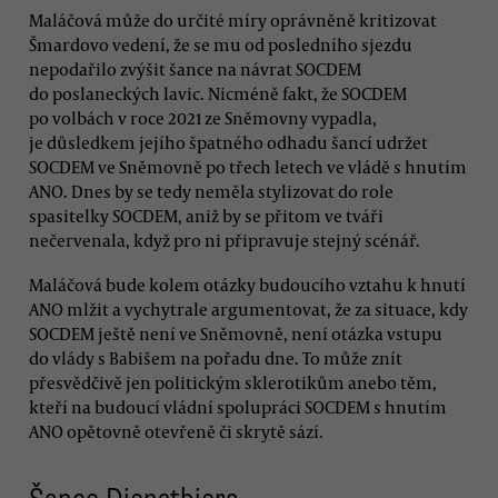
Maláčová může do určité míry oprávněně kritizovat
Šmardovo vedení, že se mu od posledního sjezdu
nepodařilo zvýšit šance na návrat SOCDEM
do poslaneckých lavic. Nicméně fakt, že SOCDEM
po volbách v roce 2021 ze Sněmovny vypadla,
je důsledkem jejího špatného odhadu šancí udržet
SOCDEM ve Sněmovně po třech letech ve vládě s hnutím
ANO. Dnes by se tedy neměla stylizovat do role
spasitelky SOCDEM, aniž by se přitom ve tváři
nečervenala, když pro ni připravuje stejný scénář.
Maláčová bude kolem otázky budoucího vztahu k hnutí
ANO mlžit a vychytrale argumentovat, že za situace, kdy
SOCDEM ještě není ve Sněmovně, není otázka vstupu
do vlády s Babišem na pořadu dne. To může znít
přesvědčivě jen politickým sklerotikům anebo těm,
kteří na budoucí vládní spolupráci SOCDEM s hnutím
ANO opětovně otevřeně či skrytě sází.