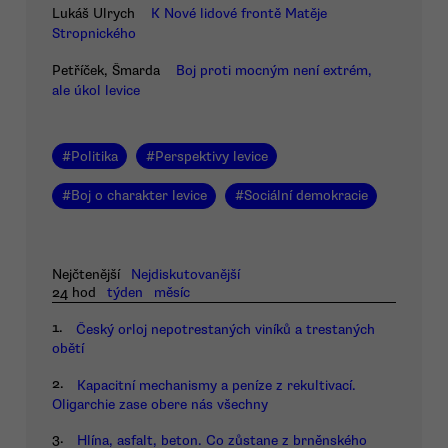
Lukáš Ulrych
K Nové lidové frontě Matěje
Stropnického
Petříček, Šmarda
Boj proti mocným není extrém,
ale úkol levice
#
Politika
#
Perspektivy levice
#
Boj o charakter levice
#
Sociální demokracie
Nejčtenější
Nejdiskutovanější
24 hod
týden
měsíc
1.
Český orloj nepotrestaných viníků a trestaných
obětí
2.
Kapacitní mechanismy a peníze z rekultivací.
Oligarchie zase obere nás všechny
3.
Hlína, asfalt, beton. Co zůstane z brněnského