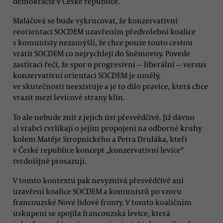
demokracie v České republice.
Maláčová se bude vykrucovat, že konzervativní
reorientaci SOCDEM uzavřením předvolební koalice
s komunisty nezamýšlí, že chce pouze touto cestou
vrátit SOCDEM co nejrychleji do Sněmovny. Povede
zastírací řeči, že spor o progresivní — liberální — versus
konzervativní orientaci SOCDEM je umělý,
ve skutečnosti neexistuje a je to dílo pravice, která chce
vrazit mezi levicové strany klín.
To ale nebude znít z jejích úst přesvědčivě. Již dávno
si vrabci cvrlikají o jejím propojení na odborné kruhy
kolem Matěje Stropnického a Petra Druláka, kteří
v České republice koncept „konzervativní levice“
tvrdošíjně prosazují.
V tomto kontextu pak nevyznívá přesvědčivě ani
uzavření koalice SOCDEM a komunistů po vzoru
francouzské Nové lidové fronty. V tomto koaličním
uskupení se spojila francouzská levice, která