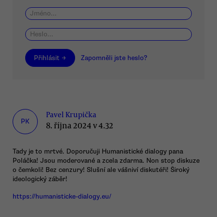
Přihlásit →
Zapomněli jste heslo?
Pavel Krupička
PK
8. října 2024 v 4.32
Tady je to mrtvé. Doporučuji Humanistické dialogy pana
Poláčka! Jsou moderované a zcela zdarma. Non stop diskuze
o čemkoli! Bez cenzury! Slušní ale vášniví diskutéři! Široký
ideologický záběr!
https://humanisticke-dialogy.eu/