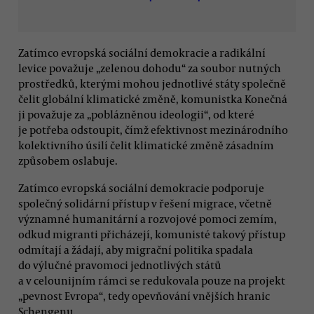
Zatímco evropská sociální demokracie a radikální
levice považuje „zelenou dohodu“ za soubor nutných
prostředků, kterými mohou jednotlivé státy společně
čelit globální klimatické změně, komunistka Konečná
ji považuje za „poblázněnou ideologii“, od které
je potřeba odstoupit, čímž efektivnost mezinárodního
kolektivního úsilí čelit klimatické změně zásadním
způsobem oslabuje.
Zatímco evropská sociální demokracie podporuje
společný solidární přístup v řešení migrace, včetně
významné humanitární a rozvojové pomoci zemím,
odkud migranti přicházejí, komunisté takový přístup
odmítají a žádají, aby migrační politika spadala
do výlučné pravomoci jednotlivých států
a v celounijním rámci se redukovala pouze na projekt
„pevnost Evropa“, tedy opevňování vnějších hranic
Schengenu.