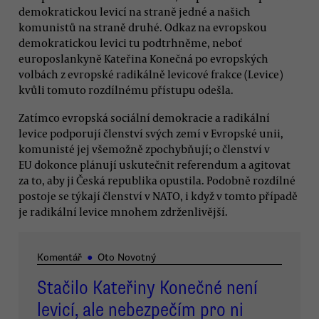
demokratickou levicí na straně jedné a našich
komunistů na straně druhé. Odkaz na evropskou
demokratickou levici tu podtrhněme, neboť
europoslankyně Kateřina Konečná po evropských
volbách z evropské radikálně levicové frakce (Levice)
kvůli tomuto rozdílnému přístupu odešla.
Zatímco evropská sociální demokracie a radikální
levice podporují členství svých zemí v Evropské unii,
komunisté jej všemožně zpochybňují; o členství v
EU dokonce plánují uskutečnit referendum a agitovat
za to, aby ji Česká republika opustila. Podobně rozdílné
postoje se týkají členství v NATO, i když v tomto případě
je radikální levice mnohem zdrženlivější.
Komentář
●
Oto Novotný
Stačilo Kateřiny Konečné není
levicí, ale nebezpečím pro ni