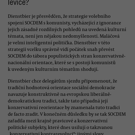
levice?
Dienstbier je přesvědčen, že strategie volebního
spojení SOCDEM s komunisty, vycházející z ignorance
jejich zásadně rozdílných pohledů na uvedená kulturní
témata, není jen nějakou nedomyšleností. Maláčová
je velmi inteligentní politička. Dienstbier v této
strategii vcelku správně vidí počátek snah převést
SOCDEM do tábora populistických stran konzervativně-
nacionální orientace, které se s postoji komunistů
k uvedeným kulturním tématům shodují.
Dienstbier chce delegátům sjezdu připomenout, že
tradiční hodnotová orientace sociální demokracie
navazuje konstruktivně na evropskou liberálně-
demokratickou tradici, takže tato případná její
konzervativní reorientace by znamenala tuto tradici
de facto zradit. V konečném důsledku by se tak SOCDEM
zařadila mezi krajně pravicové a konzervativní
politické subjekty, které dnes usilují o takzvanou
„konzervativní kontrarevoluci“; jinými slovy,