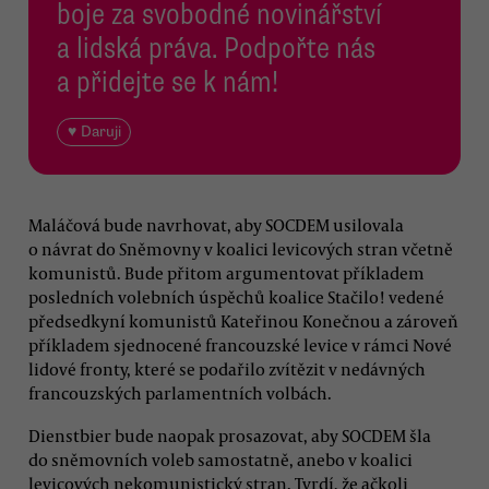
boje za svobodné novinářství
a lidská práva. Podpořte nás
a přidejte se k nám!
♥ Daruji
Maláčová bude navrhovat, aby SOCDEM usilovala
o návrat do Sněmovny v koalici levicových stran včetně
komunistů. Bude přitom argumentovat příkladem
posledních volebních úspěchů koalice Stačilo! vedené
předsedkyní komunistů Kateřinou Konečnou a zároveň
příkladem sjednocené francouzské levice v rámci Nové
lidové fronty, které se podařilo zvítězit v nedávných
francouzských parlamentních volbách.
Dienstbier bude naopak prosazovat, aby SOCDEM šla
do sněmovních voleb samostatně, anebo v koalici
levicových nekomunistický stran. Tvrdí, že ačkoli