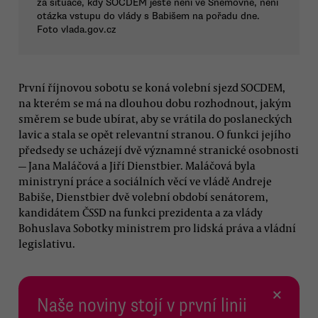
za situace, kdy SOCDEM ještě není ve Sněmovně, není
otázka vstupu do vlády s Babišem na pořadu dne.
Foto vlada.gov.cz
První říjnovou sobotu se koná volební sjezd SOCDEM,
na kterém se má na dlouhou dobu rozhodnout, jakým
směrem se bude ubírat, aby se vrátila do poslaneckých
lavic a stala se opět relevantní stranou. O funkci jejího
předsedy se ucházejí dvě významné stranické osobnosti
— Jana Maláčová a Jiří Dienstbier. Maláčová byla
ministryní práce a sociálních věcí ve vládě Andreje
Babiše, Dienstbier dvě volební období senátorem,
kandidátem ČSSD na funkci prezidenta a za vlády
Bohuslava Sobotky ministrem pro lidská práva a vládní
legislativu.
×
Naše noviny stojí v první linii