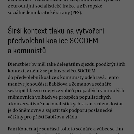
z eurounijní socialistické frakce a z Evropské
sociálnědemokratické strany (PES).
Širší kontext tlaku na vytvoření
předvolební koalice SOCDEM
a komunistů
Dienstbier by měl také delegátům sjezdu poodkrýt širší
kontext, v němž se pokus zavléct SOCDEM
do předvolební koalice s komunisty odehrává. Tento
manévr je součástí Babišova a Zemanova scénáře
seskupit hlasy co nejvíce voličů propadlých v minulých
sněmovních volbách ve prospěch populistických
a konzervativně nacionalistických stran s cílem dostat
je do Sněmovny a zajistit tak podporu poslanecké
většiny pro příští Babišovu vládu.
Paní Konečná je součástí tohoto scénáře a vůbec se tím