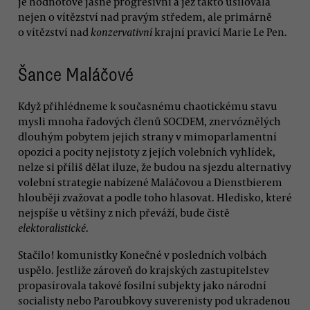
je hodnotově jasně progresivní a jež takto usilovala
nejen o vítězství nad pravým středem, ale primárně
o vítězství nad
konzervativní
krajní pravicí Marie Le Pen.
Šance Maláčové
Když přihlédneme k současnému chaotickému stavu
mysli mnoha řadových členů SOCDEM, znervóznělých
dlouhým pobytem jejich strany v mimoparlamentní
opozici a pocity nejistoty z jejích volebních vyhlídek,
nelze si příliš dělat iluze, že budou na sjezdu alternativy
volební strategie nabízené Maláčovou a Dienstbierem
hlouběji zvažovat a podle toho hlasovat. Hledisko, které
nejspíše u většiny z nich převáží, bude čistě
elektoralistické
.
Stačilo! komunistky Konečné v posledních volbách
uspělo. Jestliže zároveň do krajských zastupitelstev
propasírovala takové fosilní subjekty jako národní
socialisty nebo Paroubkovy suverenisty pod ukradenou