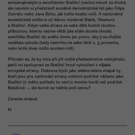
antiukrajinským a xenofobním Stačilo! (nechci mluvit za druhé,
ale neumím si představit sociálně demokratické lidi jako Filipa
Outratu nebo Jana Šíchu, jak tuhle koalici volí). A nacionálně
socialistické voliče si už dávno rozebrali Babiš, Okamura
a Stačilo!. Kdysi velká strana ze sebe dělá hodně chudou
příbuznou, kterou vezme větší (ale stále docela chudá)
sestřička Stačilo! do svého domu jen proto, aby ji na dlažbě
nedělala ostudu (tedy nestrhla na sebe těch 1. 5 procenta,
nebo kolik dnes může socdem mít).
Přiznám se, že by mne při při volbě předsednictva nedojímalo,
jestli mi spoluprací se Stačilo! hrozí vyloučení z nějaké
evropské strany. Dokonce bych jako elektoralista chápal ty,
kteří jsou pro zachování strany ochotni podržet něčemu jako
Stačilo! (z mého pohledu to není o mnoho horší než podržet
Babišovi) --, ale kurvit se takhle pod cenou?
Zdravím krásně
M