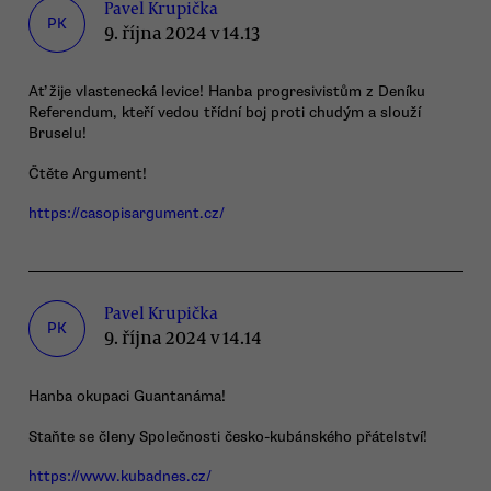
Pavel Krupička
PK
9. října 2024 v 14.13
Ať žije vlastenecká levice! Hanba progresivistům z Deníku
Referendum, kteří vedou třídní boj proti chudým a slouží
Bruselu!
Čtěte Argument!
https://casopisargument.cz/
Pavel Krupička
PK
9. října 2024 v 14.14
Hanba okupaci Guantanáma!
Staňte se členy Společnosti česko-kubánského přátelství!
https://www.kubadnes.cz/