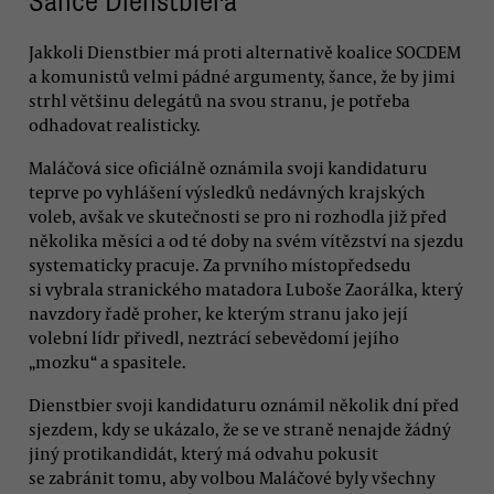
Šance Dienstbiera
Jakkoli Dienstbier má proti alternativě koalice SOCDEM
a komunistů velmi pádné argumenty, šance, že by jimi
strhl většinu delegátů na svou stranu, je potřeba
odhadovat realisticky.
Maláčová sice oficiálně oznámila svoji kandidaturu
teprve po vyhlášení výsledků nedávných krajských
voleb, avšak ve skutečnosti se pro ni rozhodla již před
několika měsíci a od té doby na svém vítězství na sjezdu
systematicky pracuje. Za prvního místopředsedu
si vybrala stranického matadora Luboše Zaorálka, který
navzdory řadě proher, ke kterým stranu jako její
volební lídr přivedl, neztrácí sebevědomí jejího
„mozku“ a spasitele.
Dienstbier svoji kandidaturu oznámil několik dní před
sjezdem, kdy se ukázalo, že se ve straně nenajde žádný
jiný protikandidát, který má odvahu pokusit
se zabránit tomu, aby volbou Maláčové byly všechny