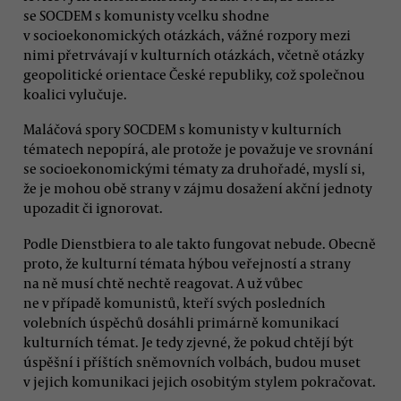
se SOCDEM s komunisty vcelku shodne
v socioekonomických otázkách, vážné rozpory mezi
nimi přetrvávají v kulturních otázkách, včetně otázky
geopolitické orientace České republiky, což společnou
koalici vylučuje.
Maláčová spory SOCDEM s komunisty v kulturních
tématech nepopírá, ale protože je považuje ve srovnání
se socioekonomickými tématy za druhořadé, myslí si,
že je mohou obě strany v zájmu dosažení akční jednoty
upozadit či ignorovat.
Podle Dienstbiera to ale takto fungovat nebude. Obecně
proto, že kulturní témata hýbou veřejností a strany
na ně musí chtě nechtě reagovat. A už vůbec
ne v případě komunistů, kteří svých posledních
volebních úspěchů dosáhli primárně komunikací
kulturních témat. Je tedy zjevné, že pokud chtějí být
úspěšní i příštích sněmovních volbách, budou muset
v jejich komunikaci jejich osobitým stylem pokračovat.