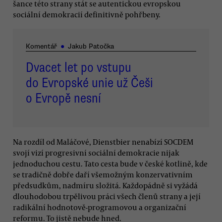
šance této strany stát se autentickou evropskou
sociální demokracií definitivně pohřbeny.
Komentář
●
Jakub Patočka
Dvacet let po vstupu
do Evropské unie už Češi
o Evropě nesní
Na rozdíl od Maláčové, Dienstbier nenabízí SOCDEM
svojí vizí progresivní sociální demokracie nijak
jednoduchou cestu. Tato cesta bude v české kotlině, kde
se tradičně dobře daří všemožným konzervativním
předsudkům, nadmíru složitá. Každopádně si vyžádá
dlouhodobou trpělivou práci všech členů strany a její
radikální hodnotově-programovou a organizační
reformu. To jistě nebude hned.