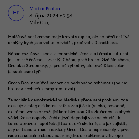
Martin Profant
MP
8. října 2024 v 7.58
Milý Oto,
Maláčová není zrovna moje krevní skupina, ale po přečtení Tvé
analýzy bych jako volitel nevěděl, proč volit Dienstbiera.
Nápad rozlišovat socio-ekonomická témata a témata kulturní
je -- mírně řečeno -- zvrhlý. Chápu, proč ho používá Maláčová,
Drulák a Stropnický, je pro ně výhodný, ale proč Dienstbier
(a souhlasně ty)?
Green Deal nemůžeš nacpat do podobného schématu (pokud
ho tedy nechceš zkompromitovat).
Ze sociálně demokratického hlediska přece není problém, zda
existuje ekologická katastrofa a zda ji čelit (sucho, povodně,
extrémní vedra ohrožující kardiaky jsou žitá zkušenost a abych
věděl, že se dopady těchto jevů dopadají více na chudší, k
tomu opravdu nepotřebuji teoretické školení), ale jak zajistit,
aby se transformační náklady Green Dealu nepřenášely v prvé
řadě na sociálně slabší, např. nejdražší elektřinou v Evropě,