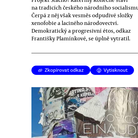
na tradicích českého národního socialismu
Čerpá z něj však vesměs odpudivé složky
xenofobie a laciného národovectví.
Demokratický a progresivní étos, odkaz
Františky Plamínkové, se úplně vytratil.
Zkopírovat odkaz
Vytisknout