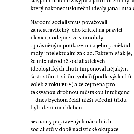
slavjanofilského zásypu a jako koření m
který nakonec uskuteční ideály Jana Husa v
Národní socialismus považovali
za nestravitelný jeho kritici na pravici
i levici, dodejme, že s mnohdy
oprávněným poukazem na jeho poněkud
mdlý intelektuální základ. Faktem však je,
že mix národně socialistických
ideologických chutí imponoval nějakým
šesti stům tisícům voličů (podle výsledků
voleb z roku 1925) a že zejména pro
takzvanou drobnou městskou inteligenci
— dnes bychom řekli nižší střední třídu —
byl i denním chlebem.
Seznamy popravených národních
socialistů v době nacistické okupace