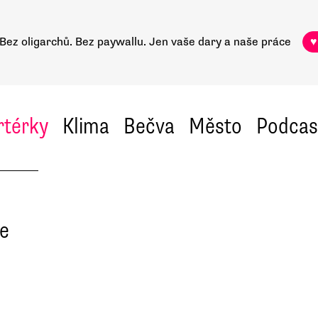
Bez oligarchů. Bez paywallu.
Jen vaše dary a naše práce
♥
rtérky
Klima
Bečva
Město
Podcas
le