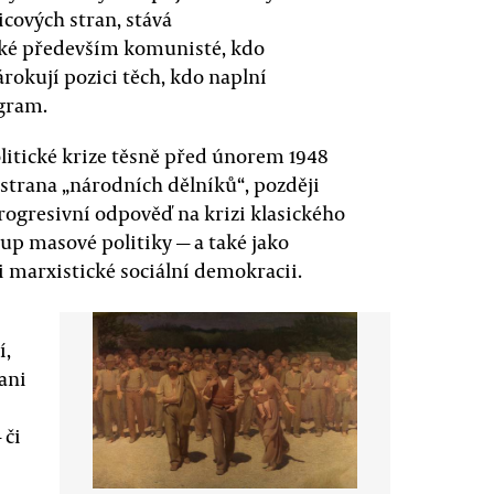
cových stran, stává
aké především komunisté, kdo
árokují pozici těch, kdo naplní
ogram.
olitické krize těsně před únorem 1948
 strana „národních dělníků“, později
progresivní odpověď na krizi klasického
up masové politiky — a také jako
či marxistické sociální demokracii.
í,
ani
 či