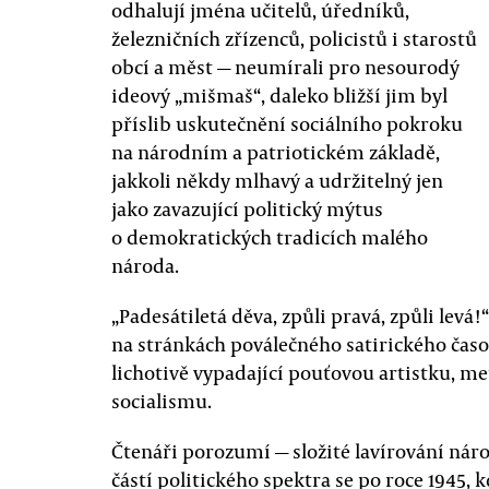
odhalují jména učitelů, úředníků,
železničních zřízenců, policistů i starostů
obcí a měst — neumírali pro nesourodý
ideový „mišmaš“, daleko bližší jim byl
příslib uskutečnění sociálního pokroku
na národním a patriotickém základě,
jakkoli někdy mlhavý a udržitelný jen
jako zavazující politický mýtus
o demokratických tradicích malého
národa.
„Padesátiletá děva, způli pravá, způli levá!
na stránkách poválečného satirického časo
lichotivě vypadající pouťovou artistku, 
socialismu.
Čtenáři porozumí — složité lavírování nár
částí politického spektra se po roce 1945, 