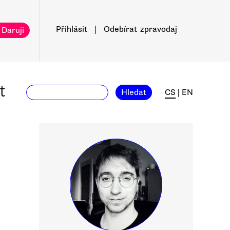
Přihlásit
|
Odebírat
zpravodaj
 Daruji
t
Hledat
CS
|
EN