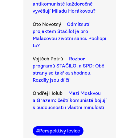
antikomunisté každoročně
vyvěšují Miladu Horákovou?
Oto Novotný
Odmítnutí
projektem Stačilo! je pro
Maláčovou životní šancí. Pochopí
to?
Vojtěch Petrů
Rozbor
programů STAČILO! a SPD: Obě
strany se takřka shodnou.
Rozdíly jsou dílčí
Ondřej Holub
Mezi Moskvou
a Grazem: čeští komunisté bojují
s budoucností i vlastní minulostí
#
Perspektivy levice