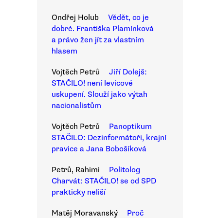
Ondřej Holub
Vědět, co je
dobré. Františka Plamínková
a právo žen jít za vlastním
hlasem
Vojtěch Petrů
Jiří Dolejš:
STAČILO! není levicové
uskupení. Slouží jako výtah
nacionalistům
Vojtěch Petrů
Panoptikum
STAČILO: Dezinformátoři, krajní
pravice a Jana Bobošíková
Petrů, Rahimi
Politolog
Charvát: STAČILO! se od SPD
prakticky neliší
Matěj Moravanský
Proč