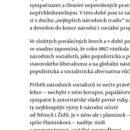
sympatizanti a členové nepovolených pravi
nepřehlédnutelným. V této době jsou to t
si v duchu „nejlepších národních tradic“ n
a dovedou do konce národní i sociální pr
Ve složitých poválečných letech a v době p
se snadno zapomíná, že roku 1897 vznikala
národních socialistů, jako populistická a 
stavovského liberalismu a na globální nást
populistická a socialistická alternativa vů
Příběh národních socialistů se nečte právě
lehce — nechybí v něm korupce, papalášstv
sympatie k autoritářské vládě pevné ruky, 
ty nejhloupější výzvy k národní očistě
od Němců i Židů. Je v něm ale i plamínek —
spíše Plamínková — naděje: úsilí
o rovnoprávnost, sociální spravedlnost,