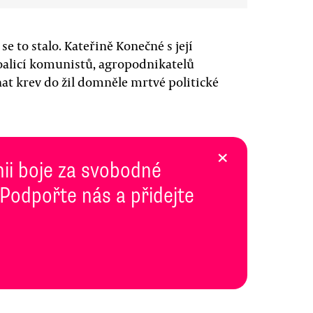
e to stalo. Kateřině Konečné s její
oalicí komunistů, agropodnikatelů
at krev do žil domněle mrtvé politické
×
inii boje za svobodné
 Podpořte nás a přidejte