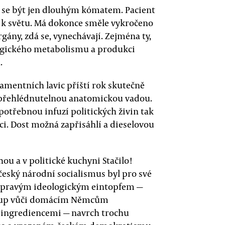
alo se být jen dlouhým kómatem. Pacient
le k světu. Má dokonce směle vykročeno
gány, zdá se, vynechávají. Zejména ty,
logického metabolismu a produkci
.
lamentních lavic příští rok skutečně
epřehlédnutelnou anatomickou vadou.
potřebnou infuzí politických živin tak
ci. Dost možná zapřisáhlí a dieselovou
u a v politické kuchyni Stačilo!
 český národní socialismus byl pro své
y pravým ideologickým eintopfem —
ostup vůči domácím Němcům
o ingrediencemi — navrch trochu