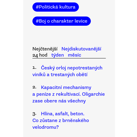
#
Politická kultura
#
Boj o charakter levice
Nejčtenější
Nejdiskutovanější
24 hod
týden
měsíc
1.
Český orloj nepotrestaných
viníků a trestaných obětí
2.
Kapacitní mechanismy
a peníze z rekultivací. Oligarchie
zase obere nás všechny
3.
Hlína, asfalt, beton.
Co zůstane z brněnského
velodromu?