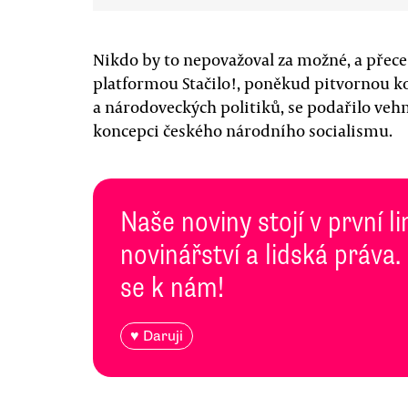
Nikdo by to nepovažoval za možné, a přece s
platformou Stačilo!, poněkud pitvornou k
a národoveckých politiků, se podařilo vehn
koncepci českého národního socialismu.
Naše noviny stojí v první l
novinářství a lidská práva.
se k nám!
♥ Daruji