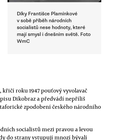
Díky Františce Plamínkové
v sobě příběh národních
socialistů nese hodnoty, které
mají smysl i dnešním světě. Foto
WmC
“, křičí roku 1947 pouťový vyvolavač
pisu Dikobraz a předvádí nepříliš
metaforické zpodobení českého národního
odních socialistů mezi pravou a levou
kdy do strany vstupují mnozí bývalí