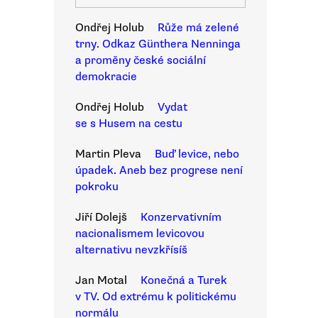
Ondřej Holub
Růže má zelené
trny. Odkaz Günthera Nenninga
a proměny české sociální
demokracie
Ondřej Holub
Vydat
se s Husem na cestu
Martin Pleva
Buď levice, nebo
úpadek. Aneb bez progrese není
pokroku
Jiří Dolejš
Konzervativním
nacionalismem levicovou
alternativu nevzkřísíš
Jan Motal
Konečná a Turek
v TV. Od extrému k politickému
normálu