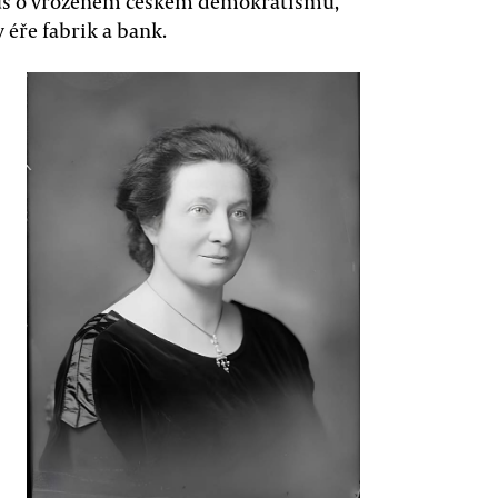
ýtus o vrozeném českém demokratismu,
 éře fabrik a bank.