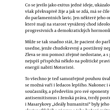
Co se jevilo jako exitus jedné ideje, ukáz
však překvapivě žije a jak se zdá, má se či
do parlamentních lavic. Jen některé jeho or
které mají na starost vyvážený chod ideo
progresivních a demokratických hormonů
Může se tak snadno stát, že pacient do par
usedne, jenže chudokrevný a postižený n
Zleva se mu pomoci zřejmě nedostane, a s 
nejspíš přispěchá někdo na politické pravi
energií nabití Motoristé.
To všechno je teď samozřejmě pouhou úvaho
se možná vaří i ledacos lepšího. Nakonec i
současníky, a především pro své oponent
antisemitismus i ženská práva, tvrdý p
i Masarykovy „ideály humanitní“ byly jeh