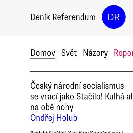
Deník Referendum
DR
Domov
Svět
Názory
Repo
Český národní socialismus
se vrací jako Stačilo! Kulhá a
na obě nohy
Ondřej Holub
Projekt Stačilo! Kateřiny Konečné staví