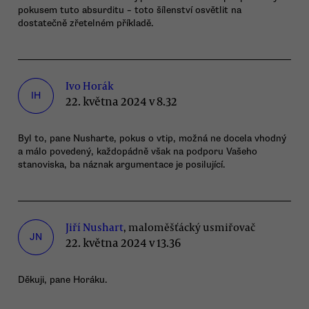
pokusem tuto absurditu – toto šílenství osvětlit na
dostatečně zřetelném příkladě.
Ivo Horák
IH
22. května 2024 v 8.32
Byl to, pane Nusharte, pokus o vtip, možná ne docela vhodný
a málo povedený, každopádně však na podporu Vašeho
stanoviska, ba náznak argumentace je posilující.
Jiří Nushart
, maloměšťácký usmiřovač
JN
22. května 2024 v 13.36
Děkuji, pane Horáku.