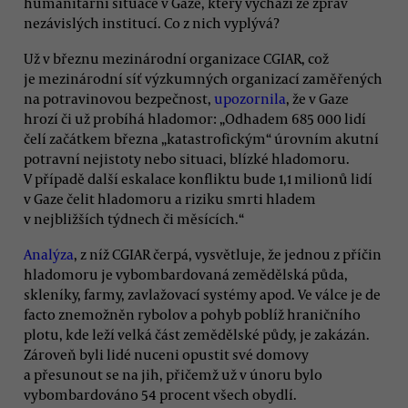
humanitární situace v Gaze, který vychází ze zpráv
nezávislých institucí. Co z nich vyplývá?
Už v březnu mezinárodní organizace CGIAR, což
je mezinárodní síť výzkumných organizací zaměřených
na potravinovou bezpečnost,
upozornila
, že v Gaze
hrozí či už probíhá hladomor: „Odhadem 685 000 lidí
čelí začátkem března „katastrofickým“ úrovním akutní
potravní nejistoty nebo situaci, blízké hladomoru.
V případě další eskalace konfliktu bude 1,1 milionů lidí
v Gaze čelit hladomoru a riziku smrti hladem
v nejbližších týdnech či měsících.“
Analýza
, z níž CGIAR čerpá, vysvětluje, že jednou z příčin
hladomoru je vybombardovaná zemědělská půda,
skleníky, farmy, zavlažovací systémy apod. Ve válce je de
facto znemožněn rybolov a pohyb poblíž hraničního
plotu, kde leží velká část zemědělské půdy, je zakázán.
Zároveň byli lidé nuceni opustit své domovy
a přesunout se na jih, přičemž už v únoru bylo
vybombardováno 54 procent všech obydlí.