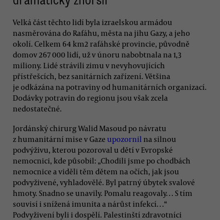
Velká část těchto lidí byla izraelskou armádou
nasměrována do Rafáhu, města na jihu Gazy, a jeho
okolí. Celkem 64 km2 rafáhské provincie, původně
domov 267 000 lidí, už v únoru nabobtnala na 1,3
miliony. Lidé strávili zimu v nevyhovujících
přístřešcích, bez sanitárních zařízení. Většina
je odkázána na potraviny od humanitárních organizací.
Dodávky potravin do regionu jsou však zcela
nedostatečné.
Jordánský chirurg Walid Masoud po návratu
z humanitární mise v Gaze
upozornil
na silnou
podvýživu, kterou pozoroval u dětí v Evropské
nemocnici, kde působil: „Chodili jsme po chodbách
nemocnice a viděli těm dětem na očích, jak jsou
podvyživené, vyhladovělé. Byl patrný úbytek svalové
hmoty. Snadno se unavily. Pomalu reagovaly… S tím
souvisí i snížená imunita a nárůst infekcí…“
Podvyživení byli i dospělí. Palestinští zdravotníci