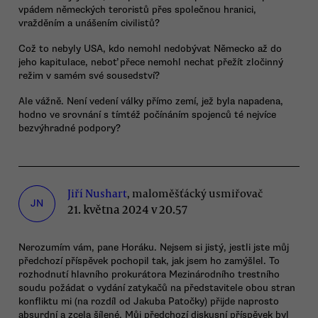
vpádem německých teroristů přes společnou hranici,
vražděním a unášením civilistů?
Což to nebyly USA, kdo nemohl nedobývat Německo až do
jeho kapitulace, neboť přece nemohl nechat přežít zločinný
režim v samém své sousedství?
Ale vážně. Není vedení války přímo zemí, jež byla napadena,
hodno ve srovnání s tímtéž počínáním spojenců té nejvíce
bezvýhradné podpory?
Jiří Nushart
, maloměšťácký usmiřovač
JN
21. května 2024 v 20.57
Nerozumím vám, pane Horáku. Nejsem si jistý, jestli jste můj
předchozí příspěvek pochopil tak, jak jsem ho zamýšlel. To
rozhodnutí hlavního prokurátora Mezinárodního trestního
soudu požádat o vydání zatykačů na představitele obou stran
konfliktu mi (na rozdíl od Jakuba Patočky) přijde naprosto
absurdní a zcela šílené. Můj předchozí diskusní příspěvek byl