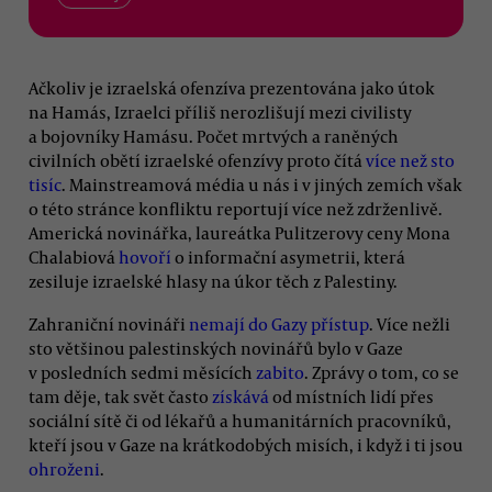
Ačkoliv je izraelská ofenzíva prezentována jako útok
na Hamás, Izraelci příliš nerozlišují mezi civilisty
a bojovníky Hamásu. Počet mrtvých a raněných
civilních obětí izraelské ofenzívy proto čítá
více než sto
tisíc
. Mainstreamová média u nás i v jiných zemích však
o této stránce konfliktu reportují více než zdrženlivě.
Americká novinářka, laureátka Pulitzerovy ceny Mona
Chalabiová
hovoří
o informační asymetrii, která
zesiluje izraelské hlasy na úkor těch z Palestiny.
Zahraniční novináři
nemají do Gazy přístup
. Více nežli
sto většinou palestinských novinářů bylo v Gaze
v posledních sedmi měsících
zabito
. Zprávy o tom, co se
tam děje, tak svět často
získává
od místních lidí přes
sociální sítě či od lékařů a humanitárních pracovníků,
kteří jsou v Gaze na krátkodobých misích, i když i ti jsou
ohroženi
.