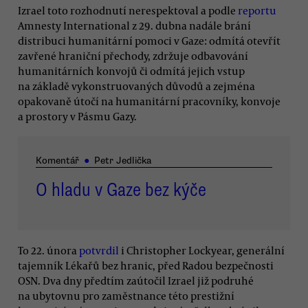
Izrael toto rozhodnutí nerespektoval a podle
reportu
Amnesty International z 29. dubna nadále brání
distribuci humanitární pomoci v Gaze: odmítá otevřít
zavřené hraniční přechody, zdržuje odbavování
humanitárních konvojů či odmítá jejich vstup
na základě vykonstruovaných důvodů a zejména
opakovaně útočí na humanitární pracovníky, konvoje
a prostory v Pásmu Gazy.
Komentář
●
Petr Jedlička
O hladu v Gaze bez kýče
To 22. února
potvrdil
i Christopher Lockyear, generální
tajemník Lékařů bez hranic, před Radou bezpečnosti
OSN. Dva dny předtím zaútočil Izrael již podruhé
na ubytovnu pro zaměstnance této prestižní