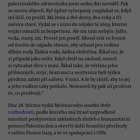
palestinského zdravotníka jsem sedm dní neviděl. Pak
se znovu objevil. Byl úplně vyčerpaný, rozplakal se, když
mi líčil, co prožil. Má ženu a dvě dcery, dva roky a tři
měsíce staré. Vydal se s nimi do nějaké té zóny, kterou
vojáci označili za bezpečnou. Ale nic tam nebylo. Jídlo,
voda, stany, nic. Prostě jen poušť. Musel stát ve frontě
od úsvitu do západu slunce, aby sehnal pro rodinu
džbán vody. Žádná voda, žádná elektřina. Říkal mi, že
si připadá jako zvíře. Když chtěl na záchod, musel
si vyhrabat díru v zemi. Říkal také, že většina jeho
příbuzných, strýc, bratranci a sestřenice byli týden
předtím zabiti při náletu. V noci. A že by chtěl, aby to jej
a jeho rodinu taky potkalo. Nemuseli by pak už prožívat
to, co prožívají.“
Dne 28. března vydal Mezinárodní soudní dvůr
rozhodnutí
, podle kterého má Izrael neprodleně
umožnit poskytování základních služeb a humanitární
pomoci Palestincům a otevřít další hraniční přechody
v celém Pásmu Gazy, a to ve spolupráci s OSN.