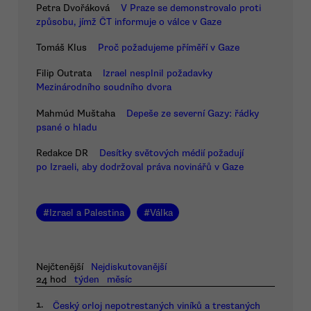
Petra Dvořáková
V Praze se demonstrovalo proti
způsobu, jímž ČT informuje o válce v Gaze
Tomáš Klus
Proč požadujeme příměří v Gaze
Filip Outrata
Izrael nesplnil požadavky
Mezinárodního soudního dvora
Mahmúd Muštaha
Depeše ze severní Gazy: řádky
psané o hladu
Redakce DR
Desítky světových médií požadují
po Izraeli, aby dodržoval práva novinářů v Gaze
#
Izrael a Palestina
#
Válka
Nejčtenější
Nejdiskutovanější
24 hod
týden
měsíc
1.
Český orloj nepotrestaných viníků a trestaných