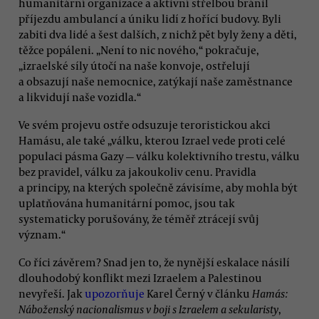
humanitární organizace a aktivní střelbou bránil
příjezdu ambulancí a úniku lidí z hořící budovy. Byli
zabiti dva lidé a šest dalších, z nichž pět byly ženy a děti,
těžce popáleni. „Není to nic nového,“ pokračuje,
„izraelské síly útočí na naše konvoje, ostřelují
a obsazují naše nemocnice, zatýkají naše zaměstnance
a likvidují naše vozidla.“
Ve svém projevu ostře odsuzuje teroristickou akci
Hamásu, ale také „válku, kterou Izrael vede proti celé
populaci pásma Gazy — válku kolektivního trestu, válku
bez pravidel, válku za jakoukoliv cenu. Pravidla
a principy, na kterých společně závisíme, aby mohla být
uplatňována humanitární pomoc, jsou tak
systematicky porušovány, že téměř ztrácejí svůj
význam.“
Co říci závěrem? Snad jen to, že nynější eskalace násilí
dlouhodobý konflikt mezi Izraelem a Palestinou
nevyřeší. Jak
upozorňuje
Karel Černý v článku
Hamás:
Náboženský nacionalismus v boji s Izraelem a sekularisty
,