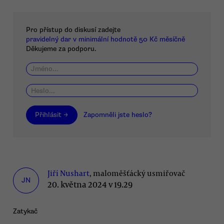
Pro přístup do diskusí zadejte
pravidelný dar v minimální hodnotě 50 Kč měsíčně
Děkujeme za podporu.
Přihlásit →
Zapomněli jste heslo?
Jiří Nushart
, maloměšťácký usmiřovač
JN
20. května 2024 v 19.29
Zatykač