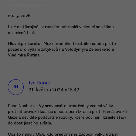
--------------------------
20. 5. 2026
Lidé na Ukrajině i v ruském pohraničí vlekoucí se válkou
nesmírně trpí.
Hlavní prokurátor Mezinárodního trestního soudu proto
požádal o vydání zatykačů na Volodymyra Zelenského a
Vladimíra Putina.
Ivo Horák
IH
21. května 2024 v 18.42
Pane Nusharte, Vy srovnáváte prostředky vedení války
protihitlerovské koalice s postupem Izraele proti Hamásovské
Gaze a nevidíte podstatné rozdíly, které počínání Izraele staví
do dost jinačího světla.
Což to nebyly USA, kdo předtím než započal válku utrpěl