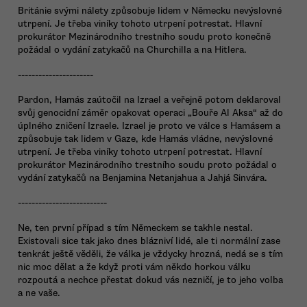
Británie svými nálety způsobuje lidem v Německu nevýslovné
utrpení. Je třeba viníky tohoto utrpení potrestat. Hlavní
prokurátor Mezinárodního trestního soudu proto konečně
požádal o vydání zatykačů na Churchilla a na Hitlera.
----------------------
Pardon, Hamás zaútočil na Izrael a veřejně potom deklaroval
svůj genocidní záměr opakovat operaci „Bouře Al Aksa“ až do
úplného zničení Izraele. Izrael je proto ve válce s Hamásem a
způsobuje tak lidem v Gaze, kde Hamás vládne, nevýslovné
utrpení. Je třeba viníky tohoto utrpení potrestat. Hlavní
prokurátor Mezinárodního trestního soudu proto požádal o
vydání zatykačů na Benjamina Netanjahua a Jahjá Sinvára.
--------------------------
Ne, ten první případ s tím Německem se takhle nestal.
Existovali sice tak jako dnes blázniví lidé, ale ti normální zase
tenkrát ještě věděli, že válka je vždycky hrozná, nedá se s tím
nic moc dělat a že když proti vám někdo horkou válku
rozpoutá a nechce přestat dokud vás nezničí, je to jeho volba
a ne vaše.