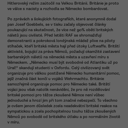
Hitlerovský režim zaútočil na Velkou Británii. Británie je proto
ve válce s nacisty a rozhodla se Německo bombardovat.
Po zprávách a šokujících fotografiích, které anonymně dodal
pan Josef Goebbels, se v tisku začaly objevovat články
poukazující na skutečnost, že více než 90% obětí britských
náletů jsou civilisté. Před letišti RAF se shromažďují
demonstranti a pokroková londýnská mládež plive na piloty
stíhaček, kteří britská města hají před útoky Luftwaffe. Britští
aktivisté, bojující za práva Němců, požadují okamžité zastavení
barbarských náletů na německá města a uzavření míru s
Německem. „Německo musí být svobodné od Atlantiku už po
Ural!“ skandují studenti v Oxfordu. Celý civilizovaný svět
organizuje pro válkou postižené Německo humanitární pomoc,
jejíž značná část končí u vojáků Wehrmachtu. Británie
samozřejmě organizuje pomoc pro Německo také. Britští
vojáci jsou však natolik nenáviděni, že pro ně rozdělování
britské pomoci pro těžce zkoušené Němce není vůbec
jednoduché a hrozí jim při tom značné nebezpečí. To všechno
je ovšem jenom důsledek zcela neadekvátní britské reakce na
sympatickou a zcela pochopitelnou touhu těžce zkoušených
Němců po svobodě od britského útlaku a po normálním životě
v míru.