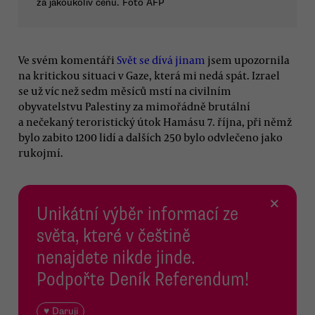
za jakoukoliv cenu. Foto AFP
Ve svém komentáři
Svět se dívá jinam
jsem upozornila
na kritickou situaci v Gaze, která mi nedá spát. Izrael
se už víc než sedm měsíců mstí na civilním
obyvatelstvu Palestiny za mimořádně brutální
a nečekaný teroristický útok Hamásu 7. října, při němž
bylo zabito 1200 lidí a dalších 250 bylo odvlečeno jako
rukojmí.
×
Unikátní výběr informací ze
světa, které v češtině
nenajdete nikde jinde.
Podpořte Deník Referendum!
♥ Daruji