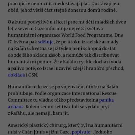
pracující v nemocnici nedostávají plat. Dostávají jen
oběd, jehož větší část stejně donesou domů rodině.
O akutní podvýživě u třiceti procent dětí mladších dvou
let v severní Gaze informuje největší světová
humanitární organizace World Food Programme. Dne
17. května pak
sděluje
, že po útoku izraelské armády
na Rafáh 6. května se již týden není schopná dostat
do zdejšího skladu zásob, a nemůže tak distribuovat
humanitární pomoc. Že v Rafáhu rychle dochází voda
a palivo poté, co Izrael uzavřel zdejší hraniční přechod,
dokládá
i OSN.
Humanitární krize se po vojenském útoku na Rafáh
prohlubuje. Podle organizace International Rescue
Committee tu vládne těžko představitelná
panika
a chaos
. Kolem sedmi set tisíc lidí se vydalo pryč
z Rafáhu, ale nemají, kam jít.
Americký plastický chirurg, který byl na humanitární
misi v Chán Júnis v jižní Gaze,
popisuje
: „Jednoho