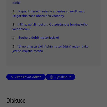
obětí
2.
Kapacitní mechanismy a peníze z rekultivací.
Oligarchie zase obere nás všechny
3.
Hlína, asfalt, beton. Co zůstane z brněnského
velodromu?
4.
Sucho v době motoristické
5.
Brno chystá akční plán na zvládání veder. Jako
jediné krajské město
Zkopírovat odkaz
Vytisknout
Diskuse